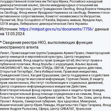
государственной политики им Питера Мунка, Российско-канадский
демократический альянс, Школа международных отношений им
Нормана Патерсона, Центр Гражданских Свобод, Фонд Бориса Немцова
за Свободу, Фонд имени Фридриха Науманна за свободу, Феминистское
антивоенное сопротивление, Комитет независимости Ингушетии,
Прометей, Stop Occupation of Karelia, Вернись живым, Фридом Хаус,
СОТА медиа, Либерально-демократическая Лига Украины
Источник:
https://minjust.gov.ru/ru/documents/7756/
данные
на
13.05.2024
* Сведения реестра НКО, выполняющих функции
иностранного агента:
Лилит, Правозащитная группа Гражданин.Армия.Право, Нижегородский
центр немецкой и европейской культуры, Центр гендерных
исследований, Фонд защиты прав граждан Штаб, Институт права и
публичной политики, Фонд борьбы с коррупцией, Альянс врачей,
НАСИЛИЮ.НЕТ, Мы против СПИДа, СВЕЧА, Гуманитарное действие,
Открытый Петербург, Лига Избирателей, Правовая инициатива,
Гражданский Союз, Хасдей Ерушалаим, Центр поддержки и содействия
развитию средств массовой информации, Горячая Линия, В защиту
прав заключенных, Институт глобализации и социальных движений,
Центр социально-информационных инициатив Действие,
Благотворительный фонд охраны здоровья и защиты прав граждан,
Благотворительный фонд помощи осужденным и их семьям, Фонд
Тольятти, Новое время, Серебряная тайга, Так-Так-Так, Сова, центр Анна,
Проект Апрель, Самарская губерния, Эра здоровья, Мемориал,
Аналитический Центр Юрия Левады, Издательство Парк Гагарина, Фонд
имени Андрея Рылькова, Сфера, Центр СИБАЛЬТ, Уральская