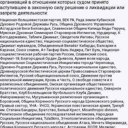
организаций в отношении которых судом принято
вступившее в законную силу решение о ликвидации или
запрете деятельности:
Национал-большевистская партия, ВЕК РА, Рада земли Кубанской
Духовно Родовой Державы Русь, Община Духовного Управления
Асгардской Веси Беловодья, Славянская Община Капища Веды Перуна,
Мужская Духовная Семинария Староверов-Инглингов, Нурджулар, К
Богодержавию, Таблиги Джамаат, Свидетели Иеговы, Русское
национальное единство, Национал-социалистическое общество,
Джамаат мувахидов, Объединенный Вилайат Кабарды, Балкарии и
Карачая, Союз славян, Ат-Такфир Валь-Хиджра, Пит Буль, Национал-
социалистическая рабочая партия России, Славянский союз,
Формат-18, Благородный Орден Дьявола, Армия воли народа,
Национальная Социалистическая Инициатива города Череповца,
Духовно-Родовая Держава Русь, Русское национальное единство,
Древнерусской Инглистической церкви Православных Староверов-
Инглингов, Русский общенациональный союз, Движение против
нелегальной иммиграции, Кровь и Честь, О свободе совести и о
религиозных объединениях, Омская организация общественного
политического движения Русское национальное единство, Северное
Братство, Клуб Болельщиков Футбольного Клуба Динамо,
Файзрахманисты, Мусульманская религиозная организация п.
Боровский, Община Коренного Русского народа Щелковского района,
Правый сектор, УНА - УНСО, Украинская повстанческая армия, Тризуб
им. Степана Бандеры, Братство, Белый Крест, Misanthropic division,
Религиозное объединение последователей инглиизма, Народная
Социальная Инициатива, TulaSkins, Этнополитическое объединение
Русские, Русское национальное объединение Атака, Мечеть Мирмамеда,
Община Коренного Русского народа г. Астрахани, ВОЛЯ, Меджлис