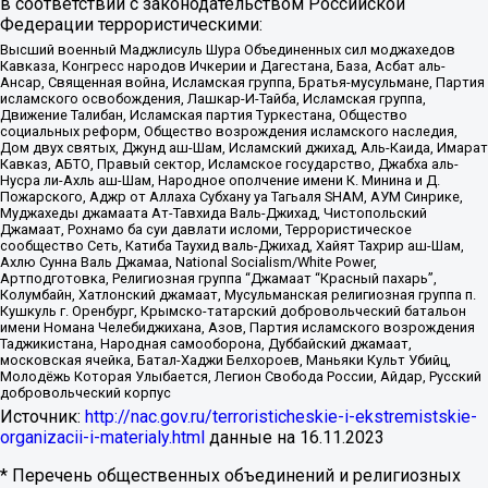
в соответствии с законодательством Российской
Федерации террористическими:
Высший военный Маджлисуль Шура Объединенных сил моджахедов
Кавказа, Конгресс народов Ичкерии и Дагестана, База, Асбат аль-
Ансар, Священная война, Исламская группа, Братья-мусульмане, Партия
исламского освобождения, Лашкар-И-Тайба, Исламская группа,
Движение Талибан, Исламская партия Туркестана, Общество
социальных реформ, Общество возрождения исламского наследия,
Дом двух святых, Джунд аш-Шам, Исламский джихад, Аль-Каида, Имарат
Кавказ, АБТО, Правый сектор, Исламское государство, Джабха аль-
Нусра ли-Ахль аш-Шам, Народное ополчение имени К. Минина и Д.
Пожарского, Аджр от Аллаха Субхану уа Тагьаля SHAM, АУМ Синрике,
Муджахеды джамаата Ат-Тавхида Валь-Джихад, Чистопольский
Джамаат, Рохнамо ба суи давлати исломи, Террористическое
сообщество Сеть, Катиба Таухид валь-Джихад, Хайят Тахрир аш-Шам,
Ахлю Сунна Валь Джамаа, National Socialism/White Power,
Артподготовка, Религиозная группа “Джамаат “Красный пахарь”,
Колумбайн, Хатлонский джамаат, Мусульманская религиозная группа п.
Кушкуль г. Оренбург, Крымско-татарский добровольческий батальон
имени Номана Челебиджихана, Азов, Партия исламского возрождения
Таджикистана, Народная самооборона, Дуббайский джамаат,
московская ячейка, Батал-Хаджи Белхороев, Маньяки Культ Убийц,
Молодёжь Которая Улыбается, Легион Свобода России, Айдар, Русский
добровольческий корпус
Источник:
http://nac.gov.ru/terroristicheskie-i-ekstremistskie-
organizacii-i-materialy.html
данные на
16.11.2023
* Перечень общественных объединений и религиозных