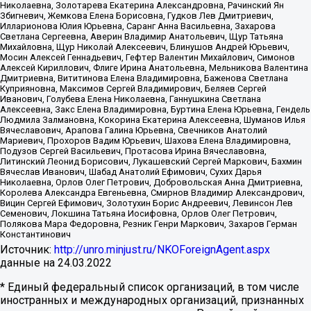
Николаевна, Золотарева Екатерина Александровна, Рачинский Ян
Збигневич, Жемкова Елена Борисовна, Гудков Лев Дмитриевич,
Илларионова Юлия Юрьевна, Саранг Анна Васильевна, Захарова
Светлана Сергеевна, Аверин Владимир Анатольевич, Щур Татьяна
Михайловна, Щур Николай Алексеевич, Блинушов Андрей Юрьевич,
Мосин Алексей Геннадьевич, Гефтер Валентин Михайлович, Симонов
Алексей Кириллович, Флиге Ирина Анатольевна, Мельникова Валентина
Дмитриевна, Вититинова Елена Владимировна, Баженова Светлана
Куприяновна, Максимов Сергей Владимирович, Беляев Сергей
Иванович, Голубева Елена Николаевна, Ганнушкина Светлана
Алексеевна, Закс Елена Владимировна, Буртина Елена Юрьевна, Гендель
Людмила Залмановна, Кокорина Екатерина Алексеевна, Шуманов Илья
Вячеславович, Арапова Галина Юрьевна, Свечников Анатолий
Мариевич, Прохоров Вадим Юрьевич, Шахова Елена Владимировна,
Подузов Сергей Васильевич, Протасова Ирина Вячеславовна,
Литинский Леонид Борисович, Лукашевский Сергей Маркович, Бахмин
Вячеслав Иванович, Шабад Анатолий Ефимович, Сухих Дарья
Николаевна, Орлов Олег Петрович, Добровольская Анна Дмитриевна,
Королева Александра Евгеньевна, Смирнов Владимир Александрович,
Вицин Сергей Ефимович, Золотухин Борис Андреевич, Левинсон Лев
Семенович, Локшина Татьяна Иосифовна, Орлов Олег Петрович,
Полякова Мара Федоровна, Резник Генри Маркович, Захаров Герман
Константинович
Источник:
http://unro.minjust.ru/NKOForeignAgent.aspx
данные на
24.03.2022
* Единый федеральный список организаций, в том числе
иностранных и международных организаций, признанных