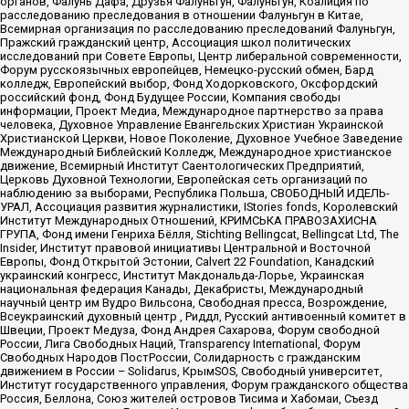
органов, Фалунь Дафа, Друзья Фалуньгун, Фалуньгун, Коалиция по
расследованию преследования в отношении Фалуньгун в Китае,
Всемирная организация по расследованию преследований Фалуньгун,
Пражский гражданский центр, Ассоциация школ политических
исследований при Совете Европы, Центр либеральной современности,
Форум русскоязычных европейцев, Немецко-русский обмен, Бард
колледж, Европейский выбор, Фонд Ходорковского, Оксфордский
российский фонд, Фонд Будущее России, Компания свободы
информации, Проект Медиа, Международное партнерство за права
человека, Духовное Управление Евангельских Христиан Украинской
Христианской Церкви, Новое Поколение, Духовное Учебное Заведение
Международный Библейский Колледж, Международное христианское
движение, Всемирный Институт Саентологических Предприятий,
Церковь Духовной Технологии, Европейская сеть организаций по
наблюдению за выборами, Республика Польша, СВОБОДНЫЙ ИДЕЛЬ-
УРАЛ, Ассоциация развития журналистики, IStories fonds, Королевский
Институт Международных Отношений, КРИМСЬКА ПРАВОЗАХИСНА
ГРУПА, Фонд имени Генриха Бёлля, Stichting Bellingcat, Bellingcat Ltd, The
Insider, Институт правовой инициативы Центральной и Восточной
Европы, Фонд Открытой Эстонии, Calvert 22 Foundation, Канадский
украинский конгресс, Институт Макдональда-Лорье, Украинская
национальная федерация Канады, Декабристы, Международный
научный центр им Вудро Вильсона, Свободная пресса, Возрождение,
Всеукраинский духовный центр , Риддл, Русский антивоенный комитет в
Швеции, Проект Медуза, Фонд Андрея Сахарова, Форум свободной
России, Лига Свободных Наций, Transparеncy International, Форум
Свободных Народов ПостРоссии, Солидарность с гражданским
движением в России – Solidarus, КрымSOS, Свободный университет,
Институт государственного управления, Форум гражданского общества
Россия, Беллона, Союз жителей островов Тисима и Хабомаи, Съезд