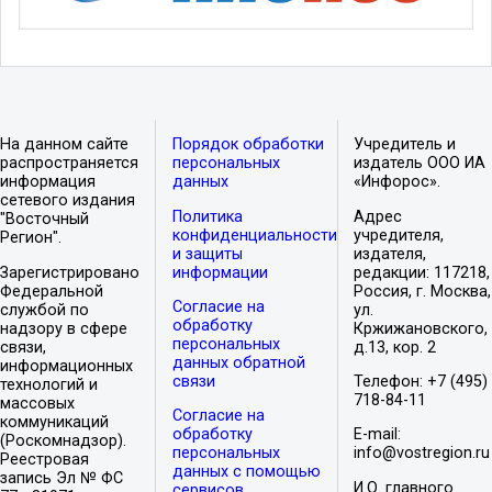
На данном сайте
Порядок обработки
Учредитель и
распространяется
персональных
издатель ООО ИА
информация
данных
«Инфорос».
сетевого издания
Политика
Адрес
"Восточный
конфиденциальности
учредителя,
Регион".
и защиты
издателя,
Зарегистрировано
информации
редакции: 117218,
Федеральной
Россия, г. Москва,
Согласие на
службой по
ул.
обработку
надзору в сфере
Кржижановского,
персональных
связи,
д.13, кор. 2
данных обратной
информационных
связи
Телефон: +7 (495)
технологий и
718-84-11
массовых
Согласие на
коммуникаций
обработку
E-mail:
(Роскомнадзор).
персональных
info@vostregion.ru
Реестровая
данных с помощью
запись Эл № ФС
И.О. главного
сервисов