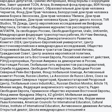
народных депутатов, Гринпис Интернешнл, Фонд борьбы с коррупцией
Инк, Завет церквей TCCN, Агора, Всемирный фонд природы, BDR Novaja
Gazeta-Europe, Алтай проект, Образовательный дом прав человека
Чернигов, Фонд Дом Прав Человека, Белорусский дом прав человека
имени Бориса Звозскова, Дом прав человека Тбилиси, Дом прав
человека Ереван, Дом прав человека Крым, Центр дикого лосося, TVR
Studios, ТВ Дождь, Центр европейских исследований им Вилфрида
Мартенса, Сетевое объединение журналистов расследователей,
АЛЛАТРА, За свободную Россию, Свободная Бурятия, Uralic, UnKremlin,
Международная федерация транспортных рабочих, ИстЧам Финланд,
Гудзоновский институт, Фонд Демократического Развития,
Комитет-2024, Центрально-Европейский университет, Центр
восточноевропейских и международных исследований, Общество
Сторожевой башни, Библии и трактатов Свидетелей Иеговы,
Гражданский Совет, Центр анализа европейской политики,
Академическая сеть Восточная Европа, Российский комитет действия,
РЭНД корпорейшн, Русская Америка за демократию в России,
Настоящая Россия, Глобальная сеть журналистов-расследователей,
Служба поддержки, Свободная Россия Берлин, Свободная Россия
Северный Рейн-Вестфалия, Фонд глобальной помощи, Антивоенный
комитет России, Russie-Libertes, La Asocicion de Rusos Libres, Союз за
возвращение Северных территорий, Крымскотатарский Ресурсный
Центр, Глобальный союз IndustriALL, Russian Election Monitor, Article 19,
Мнение медиа, Федерация анархического черного креста, Радио
Свободная Европа, Германское общество изучения Восточной Европы,
Фонд имени Фридриха Эберта, XZ gGmbH, Мобильная академия
поддержки гендерной демократии и миротворчества, Форум имени
Льва Копелева, American Councils for International Education, Cultural
Vistas, Institute of International Education, Антивоенное движение Антальи,
Открытый диалог, Школа международных отношений и