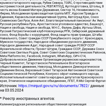
крымскотатарского народа, Рубеж Севера, ТОЙС, О противодействии
экстремистской деятельности, РЕВТАТПОД, Артподготовка, Штольц, В
честь иконы Божией Матери Державная, Сектор 16, Независимость,
Фирма, Молодежная правозащитная группа МПГ, Курсом Правды и
Единения, Каракольская инициативная группа, Автоград Крю, Союз
Славянских Сил Руси, Алля-Аят, Благотворительный пансионат Ак Умут,
Русская республика Русь, Арестантское уголовное единство, Башкорт,
Нация и свобода, Нация и свобода, W.H.С., Фалунь Дафа, Иртыш Ultras,
Русский Патриотический клуб-Новокузнецк/РПК, Сибирский державный
союз, Фонд борьбы с коррупцией, Фонд защиты прав граждан, Штабы
Навального, Совет граждан СССР Прикубанского округа г. Краснодара,
Мужское государство, Народное объединение русского движения,
Народное движение Адат, Народный совет граждан РСФСР СССР
Архангельской области, Проект Штурм, Граждане СССР, Держава Союз
Советских Светлых Родов, Совет Советских Социалистических Районов,
Meta Platforms Inc, Facebook, Instagram, WhatsApp, СИЧ-С14,
Добровольческое Движение Организации украинских националистов,
Черный Комитет, Татарстанское Региональное Всетатарское
общественное движение, Невоград, Молодежное Демократическое
Движение Весна, Верховный Совет Татарской Автономной Советской
Социалистической Республики, Конгресс ойрат-калмыцкого народа,
Исполнительный комитет совета народных депутатов Красноярского
края, Этническое национальное объединение, ЛГБТ, Я.МЫ Сергей Фургал
Источник:
https://minjust.gov.ru/ru/documents/7822/
данные
на
03.05.2024
* Реестр иностранных агентов:
Калининградская региональная общественная организация "Экозащита!-Женсовет", Фонд содействия защите прав и свобод граждан "Общественный вердикт", Фонд "Институт Развития Свободы Информации", Частное учреждение "Информационное агентство МЕМО. РУ", Региональная общественная организация "Общественная комиссия по сохранению наследия академика Сахарова", Фонд поддержки свободы прессы, Санкт-Петербургская общественная правозащитная организация "Гражданский контроль", Межрегиональная общественная организация "Информационно-просветительский центр "Мемориал", Региональный Фонд "Центр Защиты Прав Средств Массовой Информации", с 05.12.2023 Фонд "Центр Защиты Прав Средств массовой информации", Региональная общественная благотворительная организация помощи беженцам и мигрантам "Гражданское содействие", Негосударственное образовательное учреждение дополнительного профессионального образования (повышение квалификации) специалистов "АКАДЕМИЯ ПО ПРАВАМ ЧЕЛОВЕКА", Свердловская региональная общественная организация "Сутяжник", Автономная некоммерческая организация "Центр независимых социологических исследований", Союз общественных объединений "Российский исследовательский центр по правам человека", Региональное общественное учреждение научно-информационный центр "МЕМОРИАЛ", Некоммерческая организация "Фонд защиты гласности", Автономная некоммерческая организация "Институт прав человека", Городская общественная организация "Екатеринбургское общество "МЕМОРИАЛ", Городская общественная организация "Рязанское историко-просветительское и правозащитное общество "Мемориал" (Рязанский Мемориал), Челябинский региональный орган общественной самодеятельности – женское общественное объединение "Женщины Евразии", Челябинский региональный орган общественной самодеятельности "Уральская правозащитная группа", Фонд содействия защите здоровья и социальной справедливости имени Андрея Рылькова, Автономная Некоммерческая Организация "Аналитический Центр Юрия Левады", Автономная некоммерческая организация социальной поддержки населения "Проект Апрель", Региональная общественная организация помощи женщинам и детям, находящимся в кризисной ситуации "Информационно-методический центр "Анна", Фонд содействия развитию массовых коммуникаций и правовому просвещению "Так-так-Так", Фонд содействия устойчивому развитию "Серебряная тайга", Свердловский региональный общественный фонд социальных проектов "Новое время", "Idel.Реалии", Кавказ.Реалии, Крым.Реалии, Телеканал Настоящее Время, Татаро-башкирская служба Радио Свобода (Azatliq Radiosi), Радио Свободная Европа/Радио Свобода (PCE/PC), "Сибирь.Реалии", "Фактограф", Благотворительный фонд помощи осужденным и их семьям, Автономная некоммерческая организация "Институт глобализации и социальных движений", Фонд "В защиту прав заключенных", Частное учреждение "Центр поддержки и содействия развитию средств массовой информации", Пензенский региональный общественный благотворительный фонд "Гражданский союз", "Север.Реалии", Некоммерческая организация Фонд "Правовая инициатива", Общество с ограниченной ответственностью "Радио Свободная Европа/Радио Свобода", Чешское информационное агентство "MEDIUM-ORIENT", Красноярская региональная общественная организация "Мы против СПИДа", Камалягин Денис Николаевич, Маркелов Сергей Евгеньевич, Пономарев Лев Александрович, Савицкая Людмила Алексеевна, Автономная некоммерческая организация "Центр по работе с проблемой насилия "НАСИЛИЮ.НЕТ", Межрегиональный профессиональный союз работников здравоохранения "Альянс врачей", Юридическое лицо, зарегистрированное в Латвийской Республике, SIA "Medusa Project" (регистрационный номер 40103797863, дата регистрации 10.06.2014), Некоммерческая организация "Фонд по борьбе с коррупцией", Автономная некоммерческая организация "Институт права и публичной политики", Баданин Роман Сергеевич, Гликин Максим Александрович, Железнова Мария Михайловна, Лукьянова Юлия Сергеевна, Маетная Елизавета Витальевна, Маняхин Петр Борисович, Чуракова Ольга Владимировна, Ярош Юлия Петровна, Юридическое лицо "The Insider SIA", зарегистрированное в Риге, Латвийская Республика (дата регистрации 26.06.2015), являющееся администратором доменного имени интернет-издания "The Insider SIA", https://theins.ru, Постернак Алексей Евгеньевич, Рубин Михаил Аркадьевич, Анин Роман Александрович, Юридическое лицо Istories fonds, зарегистрированное в Латвийской Республике (регистрационный номер 50008295751, дата регистрации 24.02.2020), Великовский Дмитрий Александрович, Долинина Ирина Николаевна, Мароховская Алеся Алексеевна, Шлейнов Роман Юрьевич, Шмагун Олеся Валентиновна, Общество с ограниченной ответственностью "Альтаир 2021", Общество с ограниченной ответственностью "Вега 2021", Общество с ограниченной ответственностью "Главный редактор 2021", Общество с ограниченной ответственностью "Ромашки монолит", Важенков Артем Валерьевич, Ивановская областная общественная организация "Центр гендерных исследований", Гурман Юрий Альбертович, Медиапроект "ОВД-Инфо", Егоров Владимир Владимирович, Жилинский Владимир Александрович, Общество с ограниченной ответственностью "ЗП", Иванова София Юрьевна, Карезина Инна Павловна, Кильтау Екатерина Викторовна, Петров Алексей Викторович, Пискунов Сергей Евгеньевич, Смирнов Сергей Сергеевич, Тихонов Михаил Сергеевич, Общество с ограниченной ответственностью "ЖУРНАЛИСТ-ИНОСТРАННЫЙ АГЕНТ", Арапова Галина Юрьевна, Вольтская Татьяна Анатольевна, Американская компания "Mason G.E.S. Anonymous Foundation" (США), являющаяся владельцем интернет-издания https://mnews.world/, Компания "Stichting Bellingcat", зарегистрированная в Нидерландах (дата регистрации 11.07.2018), Захаров Андрей Вячеславович, Клепиковская Екатерина Дмитриевна, Общество с ограниченной ответственностью "МЕМО", Перл Роман Александрович, Симонов Евгений Алексеевич, Соловьева Елена Анатольевна, Сотников Даниил Владимирович, Сурначева Елизавета Дмитриевна, Автономная некоммерческая организация по защите прав человека и информированию населения "Якутия – Наше Мнение", Общество с ограниченной ответственностью "Москоу диджитал медиа", с 26.01.2023 Общество с ограниченной ответственностью "Чайка Белые сады", Ветошкина Валерия Валерьевна, Заговора Максим Александрович, Межрегиональное общественное движение "Российская ЛГБТ - сеть", Оленичев Максим Владимирович, Павлов Иван Юрьевич, Скворцова Елена Сергеевна, Общество с ограниченной ответственностью "Как бы инагент", Кочетков Игорь Викторович, Общество с ограниченной ответственностью "Честные выборы", Еланчик Олег Александрович, Общество с ограниченной ответственностью "Нобелевский призыв", Гималова Регина Эмилевна, Григорьев Андрей Валерьевич, Григорьева Алина Александровна, Ассоциация по содействию защите прав призывников, альтернативнослужащих и военнослужащих "Правозащитная группа "Гражданин.Армия.Право", Хисамова Регина Фаритовна, Автономная некоммерческая организация по реализации социально-правовых программ "Лилит", Дальневосточное общественное движение "Маяк", Санкт-Петербургская ЛГБТ-инициативная группа "Выход", Инициативная группа ЛГБТ+ "Реверс", Алексеев Андрей Викторович, Бекбулатова Таисия Львовна, Беляев Иван Михайлович, Владыкина Елена Сергеевна, Гельман Марат Александрович, Никульшина Вероника Юрьевна, Толоконникова Надежда Андреевна, Шендерович Виктор Анатольевич, Общество с ограниченной ответственностью "Данное сообщение", Общество с ограниченной ответственностью Издательский дом "Новая глава", Айнбиндер Александра Александровна, Московский комьюнити-центр для ЛГБТ+инициатив, Благотворительный фонд развития филантропии, Deutsche Welle (Германия, Kurt-Schumacher-Strasse 3, 53113 Bonn), Борзунова Мария Михайловна, Воробьев Виктор Викторович, Голубева Анна Львовна, Константинова Алла Михайловна, Малкова Ирина Владимировна, Мурадов Мурад Абдулгалимович, Осетинская Елизавета Николаевна, Понасенков Евгений Николаевич, Ганапольский Матвей Юрьевич, Киселев Евгений Алексеевич, Борухович Ирина Григорьевна, Дремин Иван Тимофеевич, Дубровский Дмитрий Викторович, Красноярская региональная общественная организация поддержки и развития альтернативных образовательных технологий и межкультурных коммуникаций "ИНТЕРРА", Маяковская Екатерина Алексеевна, Фейгин Марк Захарович, Филимонов Андрей Викторович, Дзугкоева Регина Николаевна, Доброхотов Роман Александрович, Дудь Юрий Александрович, Елкин Сергей Владимирович, Кругликов Кирилл Игоревич, Сабунаева Мария Леонидовна, Семенов Алексей Владимирович, Шаинян Карен Багратович, Шульман Екатерина Михайловна, Асафьев Артур Валерьевич, Вахштайн Виктор Семенович, Венедиктов Алексей Алексеевич, Лушникова Екатерина Евгеньевна, Волков Леонид Михайлович, Невзоров Александр Глебович, Пархоменко Сергей Борисович, Сироткин Ярослав Николаевич, Кара-Мурза Владимир Владимирович, Баранова Наталья Владимировна, Гозман Леонид Яковлевич, Кагарлицкий Борис Юльевич, Климарев Михаил Валерьевич, Милов Владимир Станиславович, Автономная некоммерческая организация Краснодарский центр современного искусства "Типография", Моргенштерн Алишер Тагирович, Соболь Любовь Эдуардовна, Общество с ограниченной ответственностью "ЛИЗА НОРМ", Каспаров Гарри Кимович, Ходорковский Михаил Борисович, Общество с ограниченной ответственностью "Апрельские тезисы", Данилович Ирина Брониславовна, Кашин Олег Владимирович, Петров Николай Владимирович, Пивоваров Алексей Владимирович, Соколов Михаил Владимирович, Цветкова Юлия Владимировна, Чичваркин Евгений Александрович, Комитет против пыток/Команда против пыток, Общество с ограниченной ответственностью "Первый научный", Общество с ограниченной ответственностью "Вертолет и ко", Белоцерковская Вероника Борисовна, Кац Максим Евгеньевич, Лазарева Татьяна Юрьевна, Шаведдинов Руслан Табризович, Яшин Илья Валерьевич, Общество с ограниченной ответственностью "Иноагент ААВ", Алешковский Дмитрий Петрович, Альбац Евгения Марковна, Быков Дмитрий Львович, Галямина Юлия Евгеньевна, Лойко Сергей Леонидович, Мартынов Кирилл Константинович, Медведев Сергей Александрович, Крашенинников Федор Геннадиевич, Гордеева Катерина Вл