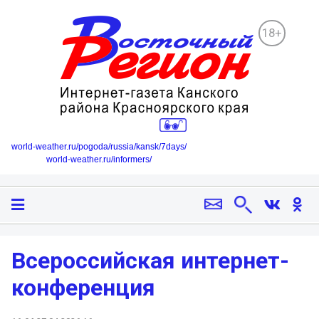
18+
world-weather.ru/pogoda/russia/kansk/7days/
world-weather.ru/informers/
Всероссийская интернет-
конференция