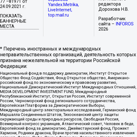
77 –81971 от
редактора
Yandex.Metrika,
24.09.2021 г.
Дорохова Н.В.
LiveInternet,
top.mail.ru
ПОКАЗАТЬ
Разработчик
БАННЕРНЫЕ
сайта –
INFOROS
МЕСТА
2026
* Перечень иностранных и международных
неправительственных организаций, деятельность которых
признана нежелательной на территории Российской
Федерации:
Национальный фонд в поддержку демократии, Институт Открытое
Общество Фонд Содействия, Фонд Открытое общество, Американо-
российский фонд по экономическому и правовому развитию,
Национальный Демократический Институт Международных Отношений,
MEDIA DEVELOPMENT INVESTMENT FUND, Международный
Республиканский Институт, Открытая Россия, Институт современной
России, Черноморский фонд регионального сотрудничества,
Европейская Платформа за Демократические Выборы,
Международный центр электоральных исследований, Германский фонд
Маршалла Соединенных Штатов, Тихоокеанский центр защиты
окружающей среды и природных ресурсов, Свободная Россия,
Всемирный конгресс украинцев, Атлантический совет, Человек в беде,
Европейский фонд за демократию, Джеймстаунский фонд, Прожект
Хармони, Родники дракона, Врачи против насильственного извлечения