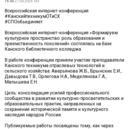
16:04
27.04.2026 16+
Всероссийская интернет-конференция
#КанскийтехникумОТиСХ
#СПОобьединяет
Всероссийская интернет-конференция «Формируем
культурное пространство: роль образования и
преемственность поколений» состоялась на базе
Канского библиотечного колледжа.
В работе конференции приняли участие преподаватели
Канского техникума отраслевых технологий и
сельского хозяйства: Аверьянова Ж.Б., Брынских Е.И.,
Давыдова Т.В., Орлегова Н.А., Меделянова Г.А.,
Малышева Е.Н.
Цель: консолидация усилий профессионального
сообщества в развитии культурно-просветительских и
образовательных практик, направленных на
сохранение исторической памяти и культурного
наследия народов России.
Публикуемые работы посвящены тому, как через