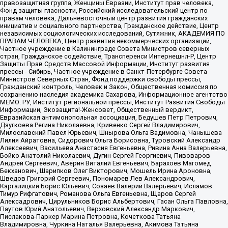
правозащитная группа, Женщины Евразии, Институт прав человека,
Фонд защиты гласности, Российский исследовательский центр по
правам человека, Дальневосточный центр развития гражданских
инициатив и социального партнерства, Гражданское действие, Центр
независимых социологических исследований, Сутяжник, АКАДЕМИЯ ПО
ПРАВАМ ЧЕЛОВЕКА, Центр развития некоммерческих организаций,
Частное учреждение в Калининграде Совета Министров северных
стран, Гражданское содействие, Трансперенси Интернешнл-Р, Центр
Защиты Прав Средств Массовой Информации, Институт развития
прессы - Сибирь, Частное учреждение в Санкт-Петербурге Совета
Министров Северных Стран, Фонд поддержки свободы прессы,
Гражданский контроль, Человек и Закон, Общественная комиссия по
сохранению наследия академика Сахарова, Информационное агентство
МЕМО. РУ, Институт региональной прессы, Институт Развития Свободы
Информации, Экозащита!-Женсовет, Общественный вердикт,
Евразийская антимонопольная ассоциация, Бедушев Петр Петрович,
Дзугкоева Регина Николаевна, Кривенко Сергей Владимирович,
Милославский Павел Юрьевич, Шнырова Ольга Вадимовна, Чанышева
Лилия Айратовна, Сидорович Ольга Борисовна, Туровский Александр
Алексеевич, Васильева Анастасия Евгеньевна, Ривина Анна Валерьевна,
Бойко Анатолий Николаевич, Дугин Сергей Георгиевич, Пивоваров
Андрей Сергеевич, Аверин Виталий Евгеньевич, Барахоев Магомед
Бекханович, Шарипков Олег Викторович, Мошель Ирина Ароновна,
Шведов Григорий Сергеевич, Пономарев Лев Александрович,
Каргалицкий Борис Юльевич, Созаев Валерий Валерьевич, Исламов
Тимур Рифгатович, Романова Ольга Евгеньевна, Щаров Сергей
Алексадрович, Цирульников Борис Альбертович, Гасан Ольга Павловна,
Паутов Юрий Анатольевич, Верховский Александр Маркович,
Пислакова-Паркер Марина Петровна, Кочеткова Татьяна
Владимировна, Чуркина Наталья Валерьевна, Акимова Татьяна