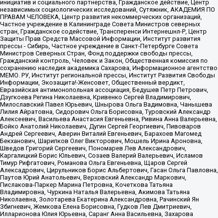
инициатив и социального партнерства, Гражданское действие, Центр
независимых социологических исследований, Сутяжник, АКАДЕМИЯ ПО
ПРАВАМ ЧЕЛОВЕКА, Центр развития некоммерческих организаций,
Частное учреждение в Калининграде Совета Министров северных
стран, Гражданское содействие, Трансперенси Интернешнл-Р, Центр
Защиты Прав Средств Массовой Информации, Институт развития
прессы - Сибирь, Частное учреждение в Санкт-Петербурге Совета
Министров Северных Стран, Фонд поддержки свободы прессы,
Гражданский контроль, Человек и Закон, Общественная комиссия по
сохранению наследия академика Сахарова, Информационное агентство
МЕМО. РУ, Институт региональной прессы, Институт Развития Свободы
Информации, Экозащита!-Женсовет, Общественный вердикт,
Евразийская антимонопольная ассоциация, Бедушев Петр Петрович,
Дзугкоева Регина Николаевна, Кривенко Сергей Владимирович,
Милославский Павел Юрьевич, Шнырова Ольга Вадимовна, Чанышева
Лилия Айратовна, Сидорович Ольга Борисовна, Туровский Александр
Алексеевич, Васильева Анастасия Евгеньевна, Ривина Анна Валерьевна,
Бойко Анатолий Николаевич, Дугин Сергей Георгиевич, Пивоваров
Андрей Сергеевич, Аверин Виталий Евгеньевич, Барахоев Магомед
Бекханович, Шарипков Олег Викторович, Мошель Ирина Ароновна,
Шведов Григорий Сергеевич, Пономарев Лев Александрович,
Каргалицкий Борис Юльевич, Созаев Валерий Валерьевич, Исламов
Тимур Рифгатович, Романова Ольга Евгеньевна, Щаров Сергей
Алексадрович, Цирульников Борис Альбертович, Гасан Ольга Павловна,
Паутов Юрий Анатольевич, Верховский Александр Маркович,
Пислакова-Паркер Марина Петровна, Кочеткова Татьяна
Владимировна, Чуркина Наталья Валерьевна, Акимова Татьяна
Николаевна, Золотарева Екатерина Александровна, Рачинский Ян
Збигневич, Жемкова Елена Борисовна, Гудков Лев Дмитриевич,
Илларионова Юлия Юрьевна, Саранг Анна Васильевна, Захарова