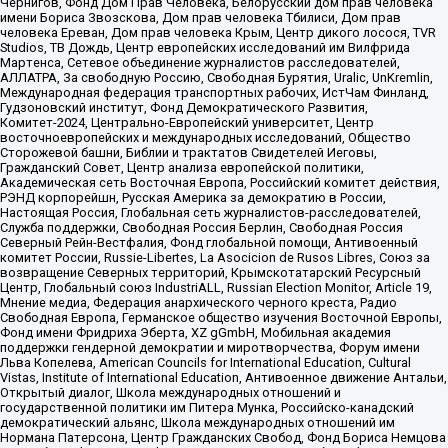
Чернигов, Фонд Дом Прав Человека, Белорусский дом прав человека
имени Бориса Звозскова, Дом прав человека Тбилиси, Дом прав
человека Ереван, Дом прав человека Крым, Центр дикого лосося, TVR
Studios, ТВ Дождь, Центр европейских исследований им Вилфрида
Мартенса, Сетевое объединение журналистов расследователей,
АЛЛАТРА, За свободную Россию, Свободная Бурятия, Uralic, UnKremlin,
Международная федерация транспортных рабочих, ИстЧам Финланд,
Гудзоновский институт, Фонд Демократического Развития,
Комитет-2024, Центрально-Европейский университет, Центр
восточноевропейских и международных исследований, Общество
Сторожевой башни, Библии и трактатов Свидетелей Иеговы,
Гражданский Совет, Центр анализа европейской политики,
Академическая сеть Восточная Европа, Российский комитет действия,
РЭНД корпорейшн, Русская Америка за демократию в России,
Настоящая Россия, Глобальная сеть журналистов-расследователей,
Служба поддержки, Свободная Россия Берлин, Свободная Россия
Северный Рейн-Вестфалия, Фонд глобальной помощи, Антивоенный
комитет России, Russie-Libertes, La Asocicion de Rusos Libres, Союз за
возвращение Северных территорий, Крымскотатарский Ресурсный
Центр, Глобальный союз IndustriALL, Russian Election Monitor, Article 19,
Мнение медиа, Федерация анархического черного креста, Радио
Свободная Европа, Германское общество изучения Восточной Европы,
Фонд имени Фридриха Эберта, XZ gGmbH, Мобильная академия
поддержки гендерной демократии и миротворчества, Форум имени
Льва Копелева, American Councils for International Education, Cultural
Vistas, Institute of International Education, Антивоенное движение Антальи,
Открытый диалог, Школа международных отношений и
государственной политики им Питера Мунка, Российско-канадский
демократический альянс, Школа международных отношений им
Нормана Патерсона, Центр Гражданских Свобод, Фонд Бориса Немцова