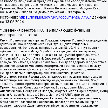
за Свободу, Фонд имени Фридриха Науманна за свободу, Феминистское
антивоенное сопротивление, Комитет независимости Ингушетии,
Прометей, Stop Occupation of Karelia, Вернись живым, Фридом Хаус,
СОТА медиа, Либерально-демократическая Лига Украины
Источник:
https://minjust.gov.ru/ru/documents/7756/
данные
на
13.05.2024
* Сведения реестра НКО, выполняющих функции
иностранного агента:
Лилит, Правозащитная группа Гражданин.Армия.Право, Нижегородский
центр немецкой и европейской культуры, Центр гендерных
исследований, Фонд защиты прав граждан Штаб, Институт права и
публичной политики, Фонд борьбы с коррупцией, Альянс врачей,
НАСИЛИЮ.НЕТ, Мы против СПИДа, СВЕЧА, Гуманитарное действие,
Открытый Петербург, Лига Избирателей, Правовая инициатива,
Гражданский Союз, Хасдей Ерушалаим, Центр поддержки и содействия
развитию средств массовой информации, Горячая Линия, В защиту
прав заключенных, Институт глобализации и социальных движений,
Центр социально-информационных инициатив Действие,
Благотворительный фонд охраны здоровья и защиты прав граждан,
Благотворительный фонд помощи осужденным и их семьям, Фонд
Тольятти, Новое время, Серебряная тайга, Так-Так-Так, Сова, центр Анна,
Проект Апрель, Самарская губерния, Эра здоровья, Мемориал,
Аналитический Центр Юрия Левады, Издательство Парк Гагарина, Фонд
имени Андрея Рылькова, Сфера, Центр СИБАЛЬТ, Уральская
правозащитная группа, Женщины Евразии, Институт прав человека,
Фонд защиты гласности, Российский исследовательский центр по
правам человека, Дальневосточный центр развития гражданских