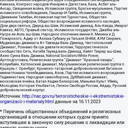
Кавказа, Конгресс народов Ичкерии и Дагестана, База, Асбат аль-
Ансар, Священная война, Исламская группа, Братья-мусульмане, Партия
исламского освобождения, Лашкар-И-Тайба, Исламская группа,
Движение Талибан, Исламская партия Туркестана, Общество
социальных реформ, Общество возрождения исламского наследия,
Дом двух святых, Джунд аш-Шам, Исламский джихад, Аль-Каида, Имарат
Кавказ, АБТО, Правый сектор, Исламское государство, Джабха аль-
Нусра ли-Ахль аш-Шам, Народное ополчение имени К. Минина и Д.
Пожарского, Аджр от Аллаха Субхану уа Тагьаля SHAM, АУМ Синрике,
Муджахеды джамаата Ат-Тавхида Валь-Джихад, Чистопольский
Джамаат, Рохнамо ба суи давлати исломи, Террористическое
сообщество Сеть, Катиба Таухид валь-Джихад, Хайят Тахрир аш-Шам,
Ахлю Сунна Валь Джамаа, National Socialism/White Power,
Артподготовка, Религиозная группа “Джамаат “Красный пахарь”,
Колумбайн, Хатлонский джамаат, Мусульманская религиозная группа п.
Кушкуль г. Оренбург, Крымско-татарский добровольческий батальон
имени Номана Челебиджихана, Азов, Партия исламского возрождения
Таджикистана, Народная самооборона, Дуббайский джамаат,
московская ячейка, Батал-Хаджи Белхороев, Маньяки Культ Убийц,
Молодёжь Которая Улыбается, Легион Свобода России, Айдар, Русский
добровольческий корпус
Источник:
http://nac.gov.ru/terroristicheskie-i-ekstremistskie-
organizacii-i-materialy.html
данные на
16.11.2023
* Перечень общественных объединений и религиозных
организаций в отношении которых судом принято
вступившее в законную силу решение о ликвидации или
запрете деятельности: