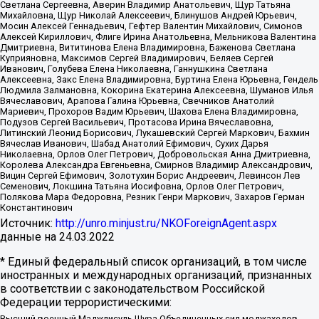
Светлана Сергеевна, Аверин Владимир Анатольевич, Щур Татьяна
Михайловна, Щур Николай Алексеевич, Блинушов Андрей Юрьевич,
Мосин Алексей Геннадьевич, Гефтер Валентин Михайлович, Симонов
Алексей Кириллович, Флиге Ирина Анатольевна, Мельникова Валентина
Дмитриевна, Вититинова Елена Владимировна, Баженова Светлана
Куприяновна, Максимов Сергей Владимирович, Беляев Сергей
Иванович, Голубева Елена Николаевна, Ганнушкина Светлана
Алексеевна, Закс Елена Владимировна, Буртина Елена Юрьевна, Гендель
Людмила Залмановна, Кокорина Екатерина Алексеевна, Шуманов Илья
Вячеславович, Арапова Галина Юрьевна, Свечников Анатолий
Мариевич, Прохоров Вадим Юрьевич, Шахова Елена Владимировна,
Подузов Сергей Васильевич, Протасова Ирина Вячеславовна,
Литинский Леонид Борисович, Лукашевский Сергей Маркович, Бахмин
Вячеслав Иванович, Шабад Анатолий Ефимович, Сухих Дарья
Николаевна, Орлов Олег Петрович, Добровольская Анна Дмитриевна,
Королева Александра Евгеньевна, Смирнов Владимир Александрович,
Вицин Сергей Ефимович, Золотухин Борис Андреевич, Левинсон Лев
Семенович, Локшина Татьяна Иосифовна, Орлов Олег Петрович,
Полякова Мара Федоровна, Резник Генри Маркович, Захаров Герман
Константинович
Источник:
http://unro.minjust.ru/NKOForeignAgent.aspx
данные на
24.03.2022
* Единый федеральный список организаций, в том числе
иностранных и международных организаций, признанных
в соответствии с законодательством Российской
Федерации террористическими:
Высший военный Маджлисуль Шура Объединенных сил моджахедов