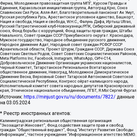
Фирма, Молодежная правозащитная группа МПГ, Курсом Правды и
Единения, Каракольская инициативная группа, Автоград Крю, Союз
Славянских Сил Руси, Алля-Аят, Благотворительный пансионат Ак Умут,
Русская республика Русь, Арестантское уголовное единство, Башкорт,
Нация и свобода, Нация и свобода, W.H.С., Фалунь Дафа, Иртыш Ultras,
Русский Патриотический клуб-Новокузнецк/РПК, Сибирский державный
союз, Фонд борьбы с коррупцией, Фонд защиты прав граждан, Штабы
Навального, Совет граждан СССР Прикубанского округа г. Краснодара,
Мужское государство, Народное объединение русского движения,
Народное движение Адат, Народный совет граждан РСФСР СССР
Архангельской области, Проект Штурм, Граждане СССР, Держава Союз
Советских Светлых Родов, Совет Советских Социалистических Районов,
Meta Platforms Inc, Facebook, Instagram, WhatsApp, СИЧ-С14,
Добровольческое Движение Организации украинских националистов,
Черный Комитет, Татарстанское Региональное Всетатарское
общественное движение, Невоград, Молодежное Демократическое
Движение Весна, Верховный Совет Татарской Автономной Советской
Социалистической Республики, Конгресс ойрат-калмыцкого народа,
Исполнительный комитет совета народных депутатов Красноярского
края, Этническое национальное объединение, ЛГБТ, Я.МЫ Сергей Фургал
Источник:
https://minjust.gov.ru/ru/documents/7822/
данные
на
03.05.2024
* Реестр иностранных агентов:
Калининградская региональная общественная организация "Экозащита!-Женсовет", Фонд содействия защите прав и свобод граждан "Общественный вердикт", Фонд "Институт Развития Свободы Информации", Частное учреждение "Информационное агентство МЕМО. РУ", Региональная общественная организация "Общественная комиссия по сохранению наследия академика Сахарова", Фонд поддержки свободы прессы, Санкт-Петербургская общественная правозащитная организация "Гражданский контроль", Межрегиональная общественная организация "Информационно-просветительский центр "Мемориал", Региональный Фонд "Центр Защиты Прав Средств Массовой Информации", с 05.12.2023 Фонд "Центр Защиты Прав Средств массовой информации", Региональная общественная благотворительная организация помощи беженцам и мигрантам "Гражданское содействие", Негосударственное образовательное учреждение дополнительного профессионального образования (повышение квалификации) специалистов "АКАДЕМИЯ ПО ПРАВАМ ЧЕЛОВЕКА", Свердловская региональная общественная организация "Сутяжник", Автономная некоммерческая организация "Центр независимых социологических исследований", Союз общественных объединений "Российский исследовательский центр по правам человека", Региональное общественное учреждение научно-информационный центр "МЕМОРИАЛ", Некоммерческая организация "Фонд защиты гласности", Автономная некоммерческая организация "Институт прав человека", Городская общественная организация "Екатеринбургское общество "МЕМОРИАЛ", Городская общественная организация "Рязанское историко-просветительское и правозащитное общество "Мемориал" (Рязанский Мемориал), Челябинский региональный орган общественной самодеятельности – женское общественное объединение "Женщины Евразии", Челябинский региональный орган общественной самодеятельности "Уральская правозащитная группа", Фонд содействия защите здоровья и социальной справедливости имени Андрея Рылькова, Автономная Некоммерческая Организация "Аналитический Центр Юрия Левады", Автономная некоммерческая организация социальной поддержки населения "Проект Апрель", Региональная общественная организация помощи женщинам и детям, находящимся в кризисной ситуации "Информационно-методический центр "Анна", Фонд содействия развитию массовых коммуникаций и правовому просвещению "Так-так-Так", Фонд содействия устойчивому развитию "Серебряная тайга", Свердловский региональный общественный фонд социальных проектов "Новое время", "Idel.Реалии", Кавказ.Реалии, Крым.Реалии, Телеканал Настоящее Время, Татаро-башкирская служба Радио Свобода (Azatliq Radiosi), Радио Свободная Европа/Радио Свобода (PCE/PC), "Сибирь.Реалии", "Фактограф", Благотворительный фонд помощи осужденным и их семьям, Автономная некоммерческая организация "Институт глобализации и социальных движений", Фонд "В защиту прав заключенных", Частное учреждение "Центр поддержки и содействия развитию средств массовой информации", Пензенский региональный общественный благотворительный фонд "Гражданский союз", "Север.Реалии", Некоммерческая организация Фонд "Правовая инициатива", Общество с ограниченной ответственностью "Радио Свободная Европа/Радио Свобода", Чешское информационное агентство "MEDIUM-ORIENT", Красноярская региональная общественная организация "Мы против СПИДа", Камалягин Денис Николаевич, Маркелов Сергей Евгеньевич, Пономарев Лев Александрович, Савицкая Людмила Алексеевна, Автономная некоммерческая организация "Центр по работе с проблемой насилия "НАСИЛИЮ.НЕТ", Межрегиональный профессиональный союз работников здравоохранения "Альянс врачей", Юридическое лицо, зарегистрированное в Латвийской Республике, SIA "Medusa Project" (регистрационный номер 40103797863, дата регистрации 10.06.2014), Некоммерческая организация "Фонд по борьбе с коррупцией", Автономная некоммерческая организация "Институт права и публичной политики", Баданин Роман Сергеевич, Гликин Максим Александрович, Железнова Мария Михайловна, Лукьянова Юлия Сергеевна, Маетная Елизавета Витальевна, Маняхин Петр Борисович, Чуракова Ольга Владимировна, Ярош Юлия Петровна, Юридическое лицо "The Insider SIA", зарегистрированное в Риге, Латвийская Республика (дата регистрации 26.06.2015), являющееся администратором доменного имени интернет-издания "The Insider SIA", https://theins.ru, Постернак Алексей Евгеньевич, Рубин Михаил Аркадьевич, Анин Роман Александрович, Юридическое лицо Istories fonds, зарегистрированное в Латвийской Республике (регистрационный номер 50008295751, дата регистрации 24.02.2020), Великовский Дмитрий Александрович, Долинина Ирина Николаевна, Мароховская Алеся Алексеевна, Шлейнов Роман Юрьевич, Шмагун Олеся Валентиновна, Общество с ограниченной ответственностью "Альтаир 2021", Общество с ограниченной ответственностью "Вега 2021", Общество с ограниченной ответственностью "Главный редактор 2021", Общество с ограниченной ответственностью "Ромашки монолит", Важенков Артем Валерьевич, Ивановская областная общественная организация "Центр гендерных исследований", Гурман Юрий Альбертович, Медиапроект "ОВД-Инфо", Егоров Владимир Владимирович, Жилинский Владимир Александрович, Общество с ограниченной ответственностью "ЗП", Иванова София Юрьевна, Карезина Инна Павловна, Кильтау Екатерина Викторовна, Петров Алексей Викторович, Пискунов Сергей Евгеньевич, Смирнов Сергей Сергеевич, Тихонов Михаил Сергеевич, Общество с ограниченной ответственностью "ЖУРНАЛИСТ-ИНОСТРАННЫЙ АГЕНТ", Арапова Галина Юрьевна, Вольтская Татьяна Анатольевна, Американская компания "Mason G.E.S. Anonymous Foundation" (США), являющаяся владельцем интернет-издания https://mnews.world/, Компания "Stichting Bellingcat", зарегистрированная в Нидерландах (дата регистрации 11.07.2018), Захаров Андрей Вячеславович, Клепиковская Екатерина Дмитриевна, Общество с ограниченной ответственностью "МЕМО", Перл Роман Александрович, Симонов Евгений Алексеевич, Соловьева Елена Анатольевна, Сотников Даниил Владимирович, Сурначева Елизавета Дмитриевна, Автономная некоммерческая организация по защите прав человека и информированию населения "Якутия – Наше Мнение", Общество с ограниченной ответственностью "Москоу диджитал медиа", с 26.01.2023 Общество с ограниченной ответственностью "Чайка Белые сады", Ветошкина Валерия Валерьевна, Заговора Максим Александрович, Межрегиональное общественное движение "Российская ЛГБТ - сеть", Оленичев Максим Владимирович, Павлов Иван Юрьевич, Скворцова Елена Сергеевна, Общество с ограниченной ответственностью "Как бы инагент", Кочетков Игорь Викторович, Общество с ограниченной ответственностью "Честные выборы", Еланчик Олег Александрович, Общество с ограниченной ответственностью "Нобелевский призыв", Гималова Регина Эмилевна, Григорьев Андрей Валерьевич, Григорьева Алина Александровна, Ассоциация по содействию защите прав призывников, альтернативнослужащих и военнослужащих "Правозащитная группа "Гражданин.Армия.Право", Хисамова Регина Фаритовна, Автономная некоммерческая организация по реализации социально-правовых программ "Лилит", Дальневосточное общественное движение "Маяк", Санкт-Петербургская ЛГБТ-инициативная группа "Выход", Инициативная группа ЛГБТ+ "Реверс", Алексеев Андрей Викторович, Бекбулатова Таисия Львовна, Беляев Иван Михайлович, Владыкина Елена Сергеевна, Гельман Марат Александрович, Никульшина Вероника Юрьевна, Толоконникова Надежда Андреевна, Шендерович Виктор Анатольевич, Общество с ограниченной ответственностью "Данное сообщение", Общество с ограниченной ответственностью Издательский дом "Новая глава", Айнбиндер Александра Александровна, Московский комьюнити-центр для ЛГБТ+инициатив, Благотворительный фонд развития филантропии, Deutsche Welle (Германия, Kurt-Schumacher-Strasse 3, 53113 Bonn), Борзунова Мария Михайловна, Воробьев Виктор Викторович, Голубева Анна Львовна, Константинова Алла Михайловна, Малкова Ирина Владимировна, Мурадов Мурад Абдулгалимович, Осетинская Елизавета Николаевна, Понасенков Евгений Николаевич, Ганапольский Матвей Юрьевич, Киселев Евгений Алексеевич, Борухович Ирина Григорьевна, Дремин Иван Тимофеевич, Дубровский Дмитрий Викторович, Красноярская региональная общественная организация поддержки и развития альтернативных образовательных технологий и межкультурных коммуникаций "ИНТЕРРА", Маяковская Екатерина Алексеевна, Фейгин Марк Захарович, Филимонов Андрей Викторович, Дзугкоева Регина Николаевна, Доброхотов Роман Александрович, Дудь Юрий Александрович, Елкин Сергей Владимирович, Кругликов Кирилл Игоревич, Сабунаева Мария Леонидовна, Семенов Алексей Владимирович, Шаинян Карен Багратович, Шульман Екатерина Михайловна, Асафьев Артур Валерьевич, Вахштайн Виктор Семенович, Венедиктов Алексей Алексеевич, Лушникова Екатерина Евгеньевна, Волков Леонид Михайлович, Невзоров Александр Глебович, Пархоменко Сергей Борисович, Сироткин Ярослав Николаевич, Кара-Мурза Владимир Владимирович, Баранова Наталья Владимировна, Гозман Леонид Яковлевич, Кагарлицкий Борис Юльевич, Климарев Михаил Валерьевич, Милов Владимир Станиславович, Автономная некоммерческая организация Краснодарский центр современного искусства "Типография", Моргенштерн Алишер Тагирович, Соболь Любовь Эдуардовна, Общество с ограниченной ответственностью "ЛИЗА НОРМ", Каспаров Гарри Кимович, Ходорковский Михаил Борисович, Общество с ограниченной ответственностью "Апрельские тезисы", Данилович Ирина Брониславовна, Кашин Олег Владимирович, Петров Николай Владимирович, Пивоваров Алексей Владимирович, Соколов Михаил Владимирович, Цветкова Юлия Владимировна, Чичваркин Евгений Александрович, Комитет против пыток/Команда против пыток, Общество с ограниченной ответственностью "Первый научный", Общество с ограниченной ответственностью "Вертолет и ко", Белоцерковская Вероника Борисовна, Кац Максим Евгеньевич, Лазарева Татьяна Юрьевна, Шаведдинов Руслан Табризович, Яшин Илья Валерьевич, Общество с ограниченной ответственностью "Иноагент ААВ", Алешковский Дмитрий Петрович, Альбац Евгения Марковна, Быков Дмитрий Львович, Галямина Юлия Евгеньевна, Лойко Сергей Леонидович, Мартынов Кирилл Константинович, Медведев Сергей Александрович, Крашенинников Федор Геннадиевич, Гордеева Катерина Вл