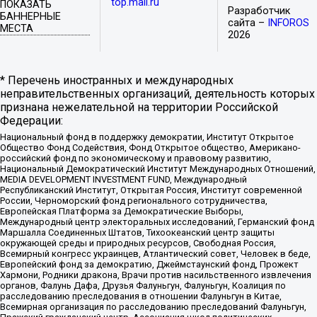
top.mail.ru
ПОКАЗАТЬ
Разработчик
БАННЕРНЫЕ
сайта –
INFOROS
МЕСТА
2026
* Перечень иностранных и международных
неправительственных организаций, деятельность которых
признана нежелательной на территории Российской
Федерации:
Национальный фонд в поддержку демократии, Институт Открытое
Общество Фонд Содействия, Фонд Открытое общество, Американо-
российский фонд по экономическому и правовому развитию,
Национальный Демократический Институт Международных Отношений,
MEDIA DEVELOPMENT INVESTMENT FUND, Международный
Республиканский Институт, Открытая Россия, Институт современной
России, Черноморский фонд регионального сотрудничества,
Европейская Платформа за Демократические Выборы,
Международный центр электоральных исследований, Германский фонд
Маршалла Соединенных Штатов, Тихоокеанский центр защиты
окружающей среды и природных ресурсов, Свободная Россия,
Всемирный конгресс украинцев, Атлантический совет, Человек в беде,
Европейский фонд за демократию, Джеймстаунский фонд, Прожект
Хармони, Родники дракона, Врачи против насильственного извлечения
органов, Фалунь Дафа, Друзья Фалуньгун, Фалуньгун, Коалиция по
расследованию преследования в отношении Фалуньгун в Китае,
Всемирная организация по расследованию преследований Фалуньгун,