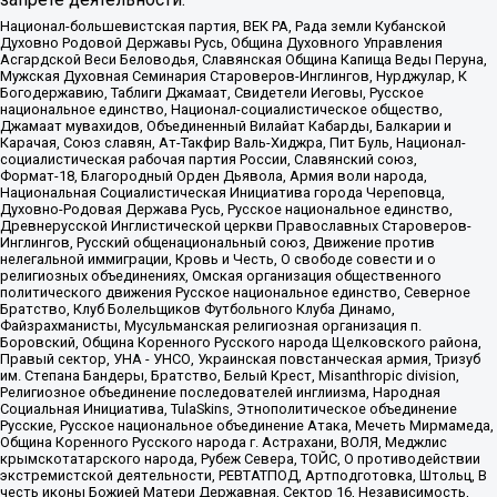
Национал-большевистская партия, ВЕК РА, Рада земли Кубанской
Духовно Родовой Державы Русь, Община Духовного Управления
Асгардской Веси Беловодья, Славянская Община Капища Веды Перуна,
Мужская Духовная Семинария Староверов-Инглингов, Нурджулар, К
Богодержавию, Таблиги Джамаат, Свидетели Иеговы, Русское
национальное единство, Национал-социалистическое общество,
Джамаат мувахидов, Объединенный Вилайат Кабарды, Балкарии и
Карачая, Союз славян, Ат-Такфир Валь-Хиджра, Пит Буль, Национал-
социалистическая рабочая партия России, Славянский союз,
Формат-18, Благородный Орден Дьявола, Армия воли народа,
Национальная Социалистическая Инициатива города Череповца,
Духовно-Родовая Держава Русь, Русское национальное единство,
Древнерусской Инглистической церкви Православных Староверов-
Инглингов, Русский общенациональный союз, Движение против
нелегальной иммиграции, Кровь и Честь, О свободе совести и о
религиозных объединениях, Омская организация общественного
политического движения Русское национальное единство, Северное
Братство, Клуб Болельщиков Футбольного Клуба Динамо,
Файзрахманисты, Мусульманская религиозная организация п.
Боровский, Община Коренного Русского народа Щелковского района,
Правый сектор, УНА - УНСО, Украинская повстанческая армия, Тризуб
им. Степана Бандеры, Братство, Белый Крест, Misanthropic division,
Религиозное объединение последователей инглиизма, Народная
Социальная Инициатива, TulaSkins, Этнополитическое объединение
Русские, Русское национальное объединение Атака, Мечеть Мирмамеда,
Община Коренного Русского народа г. Астрахани, ВОЛЯ, Меджлис
крымскотатарского народа, Рубеж Севера, ТОЙС, О противодействии
экстремистской деятельности, РЕВТАТПОД, Артподготовка, Штольц, В
честь иконы Божией Матери Державная, Сектор 16, Независимость,