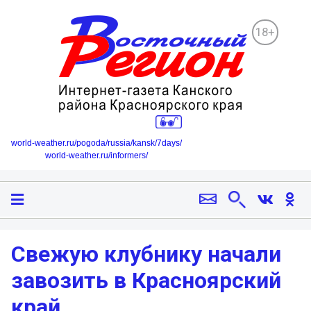
18+
world-weather.ru/pogoda/russia/kansk/7days/
world-weather.ru/informers/
Свежую клубнику начали
завозить в Красноярский
край