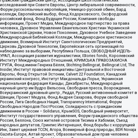
Пражский гражданский центр, Ассоциация школ политических
исследований при Совете Европы, Центр либеральной современности,
Форум русскоязычных европейцев, Немецко-русский обмен, Бард
колледж, Европейский выбор, Фонд Ходорковского, Оксфордский
российский фонд, Фонд Будущее России, Компания свободы
информации, Проект Медиа, Международное партнерство за права
человека, Духовное Управление Евангельских Христиан Украинской
Христианской Церкви, Новое Поколение, Духовное Учебное Заведение
Международный Библейский Колледж, Международное христианское
движение, Всемирный Институт Саентологических Предприятий,
Церковь Духовной Технологии, Европейская сеть организаций по
наблюдению за выборами, Республика Польша, СВОБОДНЫЙ ИДЕЛЬ-
УРАЛ, Ассоциация развития журналистики, IStories fonds, Королевский
Институт Международных Отношений, КРИМСЬКА ПРАВОЗАХИСНА
ГРУПА, Фонд имени Генриха Бёлля, Stichting Bellingcat, Bellingcat Ltd, The
Insider, Институт правовой инициативы Центральной и Восточной
Европы, Фонд Открытой Эстонии, Calvert 22 Foundation, Канадский
украинский конгресс, Институт Макдональда-Лорье, Украинская
национальная федерация Канады, Декабристы, Международный
научный центр им Вудро Вильсона, Свободная пресса, Возрождение,
Всеукраинский духовный центр , Риддл, Русский антивоенный комитет в
Швеции, Проект Медуза, Фонд Андрея Сахарова, Форум свободной
России, Лига Свободных Наций, Transparеncy International, Форум
Свободных Народов ПостРоссии, Солидарность с гражданским
движением в России – Solidarus, КрымSOS, Свободный университет,
Институт государственного управления, Форум гражданского общества
Россия, Беллона, Союз жителей островов Тисима и Хабомаи, Съезд
народных депутатов, Гринпис Интернешнл, Фонд борьбы с коррупцией
Инк, Завет церквей TCCN, Агора, Всемирный фонд природы, BDR Novaja
Gazeta-Europe, Алтай проект, Образовательный дом прав человека