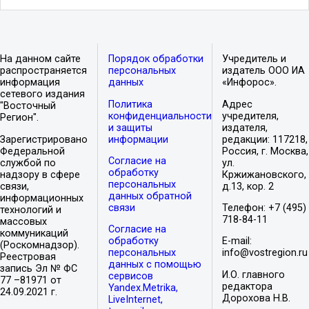
На данном сайте
Порядок обработки
Учредитель и
распространяется
персональных
издатель ООО ИА
информация
данных
«Инфорос».
сетевого издания
Политика
Адрес
"Восточный
конфиденциальности
учредителя,
Регион".
и защиты
издателя,
Зарегистрировано
информации
редакции: 117218,
Федеральной
Россия, г. Москва,
Согласие на
службой по
ул.
обработку
надзору в сфере
Кржижановского,
персональных
связи,
д.13, кор. 2
данных обратной
информационных
связи
Телефон: +7 (495)
технологий и
718-84-11
массовых
Согласие на
коммуникаций
обработку
E-mail:
(Роскомнадзор).
персональных
info@vostregion.ru
Реестровая
данных с помощью
запись Эл № ФС
И.О. главного
сервисов
77 –81971 от
редактора
Yandex.Metrika,
24.09.2021 г.
Дорохова Н.В.
LiveInternet,