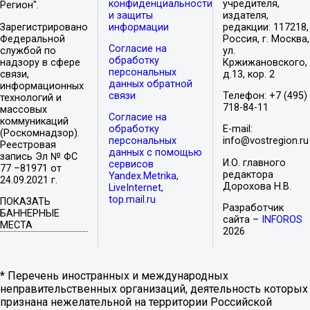
конфиденциальности
учредителя,
Регион".
и защиты
издателя,
Зарегистрировано
информации
редакции: 117218,
Федеральной
Россия, г. Москва,
Согласие на
службой по
ул.
обработку
надзору в сфере
Кржижановского,
персональных
связи,
д.13, кор. 2
данных обратной
информационных
связи
Телефон: +7 (495)
технологий и
718-84-11
массовых
Согласие на
коммуникаций
обработку
E-mail:
(Роскомнадзор).
персональных
info@vostregion.ru
Реестровая
данных с помощью
запись Эл № ФС
И.О. главного
сервисов
77 –81971 от
редактора
Yandex.Metrika,
24.09.2021 г.
Дорохова Н.В.
LiveInternet,
top.mail.ru
ПОКАЗАТЬ
Разработчик
БАННЕРНЫЕ
сайта –
INFOROS
МЕСТА
2026
* Перечень иностранных и международных
неправительственных организаций, деятельность которых
признана нежелательной на территории Российской