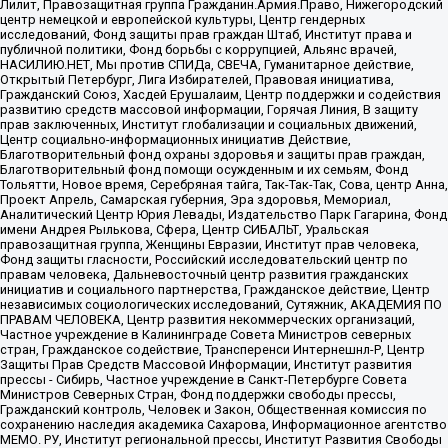
Лилит, Правозащитная группа Гражданин.Армия.Право, Нижегородский
центр немецкой и европейской культуры, Центр гендерных
исследований, Фонд защиты прав граждан Штаб, Институт права и
публичной политики, Фонд борьбы с коррупцией, Альянс врачей,
НАСИЛИЮ.НЕТ, Мы против СПИДа, СВЕЧА, Гуманитарное действие,
Открытый Петербург, Лига Избирателей, Правовая инициатива,
Гражданский Союз, Хасдей Ерушалаим, Центр поддержки и содействия
развитию средств массовой информации, Горячая Линия, В защиту
прав заключенных, Институт глобализации и социальных движений,
Центр социально-информационных инициатив Действие,
Благотворительный фонд охраны здоровья и защиты прав граждан,
Благотворительный фонд помощи осужденным и их семьям, Фонд
Тольятти, Новое время, Серебряная тайга, Так-Так-Так, Сова, центр Анна,
Проект Апрель, Самарская губерния, Эра здоровья, Мемориал,
Аналитический Центр Юрия Левады, Издательство Парк Гагарина, Фонд
имени Андрея Рылькова, Сфера, Центр СИБАЛЬТ, Уральская
правозащитная группа, Женщины Евразии, Институт прав человека,
Фонд защиты гласности, Российский исследовательский центр по
правам человека, Дальневосточный центр развития гражданских
инициатив и социального партнерства, Гражданское действие, Центр
независимых социологических исследований, Сутяжник, АКАДЕМИЯ ПО
ПРАВАМ ЧЕЛОВЕКА, Центр развития некоммерческих организаций,
Частное учреждение в Калининграде Совета Министров северных
стран, Гражданское содействие, Трансперенси Интернешнл-Р, Центр
Защиты Прав Средств Массовой Информации, Институт развития
прессы - Сибирь, Частное учреждение в Санкт-Петербурге Совета
Министров Северных Стран, Фонд поддержки свободы прессы,
Гражданский контроль, Человек и Закон, Общественная комиссия по
сохранению наследия академика Сахарова, Информационное агентство
МЕМО. РУ, Институт региональной прессы, Институт Развития Свободы