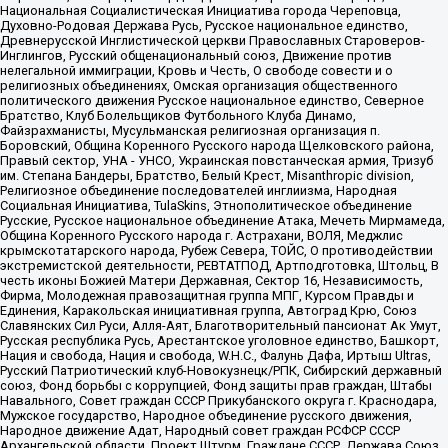
Национальная Социалистическая Инициатива города Череповца,
Духовно-Родовая Держава Русь, Русское национальное единство,
Древнерусской Инглистической церкви Православных Староверов-
Инглингов, Русский общенациональный союз, Движение против
нелегальной иммиграции, Кровь и Честь, О свободе совести и о
религиозных объединениях, Омская организация общественного
политического движения Русское национальное единство, Северное
Братство, Клуб Болельщиков Футбольного Клуба Динамо,
Файзрахманисты, Мусульманская религиозная организация п.
Боровский, Община Коренного Русского народа Щелковского района,
Правый сектор, УНА - УНСО, Украинская повстанческая армия, Тризуб
им. Степана Бандеры, Братство, Белый Крест, Misanthropic division,
Религиозное объединение последователей инглиизма, Народная
Социальная Инициатива, TulaSkins, Этнополитическое объединение
Русские, Русское национальное объединение Атака, Мечеть Мирмамеда,
Община Коренного Русского народа г. Астрахани, ВОЛЯ, Меджлис
крымскотатарского народа, Рубеж Севера, ТОЙС, О противодействии
экстремистской деятельности, РЕВТАТПОД, Артподготовка, Штольц, В
честь иконы Божией Матери Державная, Сектор 16, Независимость,
Фирма, Молодежная правозащитная группа МПГ, Курсом Правды и
Единения, Каракольская инициативная группа, Автоград Крю, Союз
Славянских Сил Руси, Алля-Аят, Благотворительный пансионат Ак Умут,
Русская республика Русь, Арестантское уголовное единство, Башкорт,
Нация и свобода, Нация и свобода, W.H.С., Фалунь Дафа, Иртыш Ultras,
Русский Патриотический клуб-Новокузнецк/РПК, Сибирский державный
союз, Фонд борьбы с коррупцией, Фонд защиты прав граждан, Штабы
Навального, Совет граждан СССР Прикубанского округа г. Краснодара,
Мужское государство, Народное объединение русского движения,
Народное движение Адат, Народный совет граждан РСФСР СССР
Архангельской области, Проект Штурм, Граждане СССР, Держава Союз