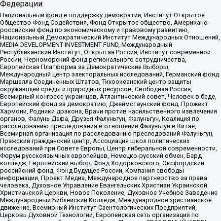
Федерации:
Национальный фонд в поддержку демократии, Институт Открытое
Общество Фонд Содействия, Фонд Открытое общество, Американо-
российский фонд по экономическому и правовому развитию,
Национальный Демократический Институт Международных Отношений,
MEDIA DEVELOPMENT INVESTMENT FUND, Международный
Республиканский Институт, Открытая Россия, Институт современной
России, Черноморский фонд регионального сотрудничества,
Европейская Платформа за Демократические Выборы,
Международный центр электоральных исследований, Германский фонд
Маршалла Соединенных Штатов, Тихоокеанский центр защиты
окружающей среды и природных ресурсов, Свободная Россия,
Всемирный конгресс украинцев, Атлантический совет, Человек в беде,
Европейский фонд за демократию, Джеймстаунский фонд, Прожект
Хармони, Родники дракона, Врачи против насильственного извлечения
органов, Фалунь Дафа, Друзья Фалуньгун, Фалуньгун, Коалиция по
расследованию преследования в отношении Фалуньгун в Китае,
Всемирная организация по расследованию преследований Фалуньгун,
Пражский гражданский центр, Ассоциация школ политических
исследований при Совете Европы, Центр либеральной современности,
Форум русскоязычных европейцев, Немецко-русский обмен, Бард
колледж, Европейский выбор, Фонд Ходорковского, Оксфордский
российский фонд, Фонд Будущее России, Компания свободы
информации, Проект Медиа, Международное партнерство за права
человека, Духовное Управление Евангельских Христиан Украинской
Христианской Церкви, Новое Поколение, Духовное Учебное Заведение
Международный Библейский Колледж, Международное христианское
движение, Всемирный Институт Саентологических Предприятий,
Церковь Духовной Технологии, Европейская сеть организаций по