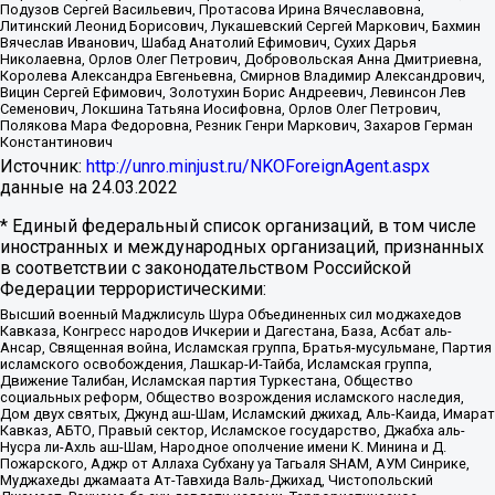
Подузов Сергей Васильевич, Протасова Ирина Вячеславовна,
Литинский Леонид Борисович, Лукашевский Сергей Маркович, Бахмин
Вячеслав Иванович, Шабад Анатолий Ефимович, Сухих Дарья
Николаевна, Орлов Олег Петрович, Добровольская Анна Дмитриевна,
Королева Александра Евгеньевна, Смирнов Владимир Александрович,
Вицин Сергей Ефимович, Золотухин Борис Андреевич, Левинсон Лев
Семенович, Локшина Татьяна Иосифовна, Орлов Олег Петрович,
Полякова Мара Федоровна, Резник Генри Маркович, Захаров Герман
Константинович
Источник:
http://unro.minjust.ru/NKOForeignAgent.aspx
данные на
24.03.2022
* Единый федеральный список организаций, в том числе
иностранных и международных организаций, признанных
в соответствии с законодательством Российской
Федерации террористическими:
Высший военный Маджлисуль Шура Объединенных сил моджахедов
Кавказа, Конгресс народов Ичкерии и Дагестана, База, Асбат аль-
Ансар, Священная война, Исламская группа, Братья-мусульмане, Партия
исламского освобождения, Лашкар-И-Тайба, Исламская группа,
Движение Талибан, Исламская партия Туркестана, Общество
социальных реформ, Общество возрождения исламского наследия,
Дом двух святых, Джунд аш-Шам, Исламский джихад, Аль-Каида, Имарат
Кавказ, АБТО, Правый сектор, Исламское государство, Джабха аль-
Нусра ли-Ахль аш-Шам, Народное ополчение имени К. Минина и Д.
Пожарского, Аджр от Аллаха Субхану уа Тагьаля SHAM, АУМ Синрике,
Муджахеды джамаата Ат-Тавхида Валь-Джихад, Чистопольский