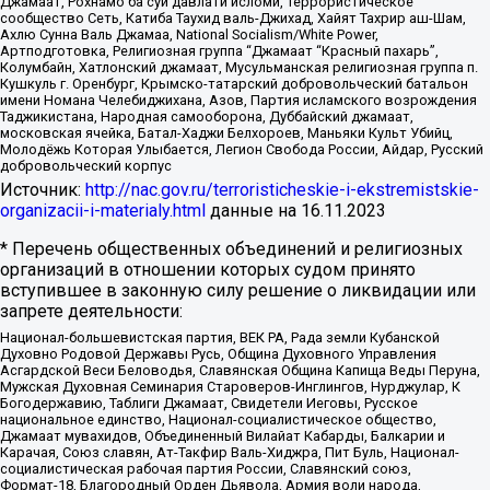
Джамаат, Рохнамо ба суи давлати исломи, Террористическое
сообщество Сеть, Катиба Таухид валь-Джихад, Хайят Тахрир аш-Шам,
Ахлю Сунна Валь Джамаа, National Socialism/White Power,
Артподготовка, Религиозная группа “Джамаат “Красный пахарь”,
Колумбайн, Хатлонский джамаат, Мусульманская религиозная группа п.
Кушкуль г. Оренбург, Крымско-татарский добровольческий батальон
имени Номана Челебиджихана, Азов, Партия исламского возрождения
Таджикистана, Народная самооборона, Дуббайский джамаат,
московская ячейка, Батал-Хаджи Белхороев, Маньяки Культ Убийц,
Молодёжь Которая Улыбается, Легион Свобода России, Айдар, Русский
добровольческий корпус
Источник:
http://nac.gov.ru/terroristicheskie-i-ekstremistskie-
organizacii-i-materialy.html
данные на
16.11.2023
* Перечень общественных объединений и религиозных
организаций в отношении которых судом принято
вступившее в законную силу решение о ликвидации или
запрете деятельности:
Национал-большевистская партия, ВЕК РА, Рада земли Кубанской
Духовно Родовой Державы Русь, Община Духовного Управления
Асгардской Веси Беловодья, Славянская Община Капища Веды Перуна,
Мужская Духовная Семинария Староверов-Инглингов, Нурджулар, К
Богодержавию, Таблиги Джамаат, Свидетели Иеговы, Русское
национальное единство, Национал-социалистическое общество,
Джамаат мувахидов, Объединенный Вилайат Кабарды, Балкарии и
Карачая, Союз славян, Ат-Такфир Валь-Хиджра, Пит Буль, Национал-
социалистическая рабочая партия России, Славянский союз,
Формат-18, Благородный Орден Дьявола, Армия воли народа,