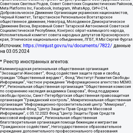
Советских Светлых Родов, Совет Советских Социалистических Районов,
Meta Platforms Inc, Facebook, Instagram, WhatsApp, СИЧ-С14,
Добровольческое Движение Организации украинских националистов,
Черный Комитет, Татарстанское Региональное Всетатарское
общественное движение, Невоград, Молодежное Демократическое
Движение Весна, Верховный Совет Татарской Автономной Советской
Социалистической Республики, Конгресс ойрат-калмыцкого народа,
Исполнительный комитет совета народных депутатов Красноярского
края, Этническое национальное объединение, ЛГБТ, Я.МЫ Сергей Фургал
Источник:
https://minjust.gov.ru/ru/documents/7822/
данные
на
03.05.2024
* Реестр иностранных агентов:
Калининградская региональная общественная организация "Экозащита!-Женсовет", Фонд содействия защите прав и свобод граждан "Общественный вердикт", Фонд "Институт Развития Свободы Информации", Частное учреждение "Информационное агентство МЕМО. РУ", Региональная общественная организация "Общественная комиссия по сохранению наследия академика Сахарова", Фонд поддержки свободы прессы, Санкт-Петербургская общественная правозащитная организация "Гражданский контроль", Межрегиональная общественная организация "Информационно-просветительский центр "Мемориал", Региональный Фонд "Центр Защиты Прав Средств Массовой Информации", с 05.12.2023 Фонд "Центр Защиты Прав Средств массовой информации", Региональная общественная благотворительная организация помощи беженцам и мигрантам "Гражданское содействие", Негосударственное образовательное учреждение дополнительного профессионального образования (повышение квалификации) специалистов "АКАДЕМИЯ ПО ПРАВАМ ЧЕЛОВЕКА", Свердловская региональная общественная организация "Сутяжник", Автономная некоммерческая организация "Центр независимых социологических исследований", Союз общественных объединений "Российский исследовательский центр по правам человека", Региональное общественное учреждение научно-информационный центр "МЕМОРИАЛ", Некоммерческая организация "Фонд защиты гласности", Автономная некоммерческая организация "Институт прав человека", Городская общественная организация "Екатеринбургское общество "МЕМОРИАЛ", Городская общественная организация "Рязанское историко-просветительское и правозащитное общество "Мемориал" (Рязанский Мемориал), Челябинский региональный орган общественной самодеятельности – женское общественное объединение "Женщины Евразии", Челябинский региональный орган общественной самодеятельности "Уральская правозащитная группа", Фонд содействия защите здоровья и социальной справедливости имени Андрея Рылькова, Автономная Некоммерческая Организация "Аналитический Центр Юрия Левады", Автономная некоммерческая организация социальной поддержки населения "Проект Апрель", Региональная общественная организация помощи женщинам и детям, находящимся в кризисной ситуации "Информационно-методический центр "Анна", Фонд содействия развитию массовых коммуникаций и правовому просвещению "Так-так-Так", Фонд содействия устойчивому развитию "Серебряная тайга", Свердловский региональный общественный фонд социальных проектов "Новое время", "Idel.Реалии", Кавказ.Реалии, Крым.Реалии, Телеканал Настоящее Время, Татаро-башкирская служба Радио Свобода (Azatliq Radiosi), Радио Свободная Европа/Радио Свобода (PCE/PC), "Сибирь.Реалии", "Фактограф", Благотворительный фонд помощи осужденным и их семьям, Автономная некоммерческая организация "Институт глобализации и социальных движений", Фонд "В защиту прав заключенных", Частное учреждение "Центр поддержки и содействия развитию средств массовой информации", Пензенский региональный общественный благотворительный фонд "Гражданский союз", "Север.Реалии", Некоммерческая организация Фонд "Правовая инициатива", Общество с ограниченной ответственностью "Радио Свободная Европа/Радио Свобода", Чешское информационное агентство "MEDIUM-ORIENT", Красноярская региональная общественная организация "Мы против СПИДа", Камалягин Денис Николаевич, Маркелов Сергей Евгеньевич, Пономарев Лев Александрович, Савицкая Людмила Алексеевна, Автономная некоммерческая организация "Центр по работе с проблемой насилия "НАСИЛИЮ.НЕТ", Межрегиональный профессиональный союз работников здравоохранения "Альянс врачей", Юридическое лицо, зарегистрированное в Латвийской Республике, SIA "Medusa Project" (регистрационный номер 40103797863, дата регистрации 10.06.2014), Некоммерческая организация "Фонд по борьбе с коррупцией", Автономная некоммерческая организация "Институт права и публичной политики", Баданин Роман Сергеевич, Гликин Максим Александрович, Железнова Мария Михайловна, Лукьянова Юлия Сергеевна, Маетная Елизавета Витальевна, Маняхин Петр Борисович, Чуракова Ольга Владимировна, Ярош Юлия Петровна, Юридическое лицо "The Insider SIA", зарегистрированное в Риге, Латвийская Республика (дата регистрации 26.06.2015), являющееся администратором доменного имени интернет-издания "The Insider SIA", https://theins.ru, Постернак Алексей Евгеньевич, Рубин Михаил Аркадьевич, Анин Роман Александрович, Юридическое лицо Istories fonds, зарегистрированное в Латвийской Республике (регистрационный номер 50008295751, дата регистрации 24.02.2020), Великовский Дмитрий Александрович, Долинина Ирина Николаевна, Мароховская Алеся Алексеевна, Шлейнов Роман Юрьевич, Шмагун Олеся Валентиновна, Общество с ограниченной ответственностью "Альтаир 2021", Общество с ограниченной ответственностью "Вега 2021", Общество с ограниченной ответственностью "Главный редактор 2021", Общество с ограниченной ответственностью "Ромашки монолит", Важенков Артем Валерьевич, Ивановская областная общественная организация "Центр гендерных исследований", Гурман Юрий Альбертович, Медиапроект "ОВД-Инфо", Егоров Владимир Владимирович, Жилинский Владимир Александрович, Общество с ограниченной ответственностью "ЗП", Иванова София Юрьевна, Карезина Инна Павловна, Кильтау Екатерина Викторовна, Петров Алексей Викторович, Пискунов Сергей Евгеньевич, Смирнов Сергей Сергеевич, Тихонов Михаил Сергеевич, Общество с ограниченной ответственностью "ЖУРНАЛИСТ-ИНОСТРАННЫЙ АГЕНТ", Арапова Галина Юрьевна, Вольтская Татьяна Анатольевна, Американская компания "Mason G.E.S. Anonymous Foundation" (США), являющаяся владельцем интернет-издания https://mnews.world/, Компания "Stichting Bellingcat", зарегистрированная в Нидерландах (дата регистрации 11.07.2018), Захаров Андрей Вячеславович, Клепиковская Екатерина Дмитриевна, Общество с ограниченной ответственностью "МЕМО", Перл Роман Александрович, Симонов Евгений Алексеевич, Соловьева Елена Анатольевна, Сотников Даниил Владимирович, Сурначева Елизавета Дмитриевна, Автономная некоммерческая организация по защите прав человека и информированию населения "Якутия – Наше Мнение", Общество с ограниченной ответственностью "Москоу диджитал медиа", с 26.01.2023 Общество с ограниченной ответственностью "Чайка Белые сады", Ветошкина Валерия Валерьевна, Заговора Максим Александрович, Межрегиональное общественное движение "Российская ЛГБТ - сеть", Оленичев Максим Владимирович, Павлов Иван Юрьевич, Скворцова Елена Сергеевна, Общество с ограниченной ответственностью "Как бы инагент", Кочетков Игорь Викторович, Общество с ограниченной ответственностью "Честные выборы", Еланчик Олег Александрович, Общество с ограниченной ответственностью "Нобелевский призыв", Гималова Регина Эмилевна, Григорьев Андрей Валерьевич, Григорьева Алина Александровна, Ассоциация по содействию защите прав призывников, альтернативнослужащих и военнослужащих "Правозащитная группа "Гражданин.Армия.Право", Хисамова Регина Фаритовна, Автономная некоммерческая организация по реализации социально-правовых программ "Лилит", Дальневосточное общественное движение "Маяк", Санкт-Петербургская ЛГБТ-инициативная группа "Выход", Инициативная группа ЛГБТ+ "Реверс", Алексеев Андрей Викторович, Бекбулатова Таисия Львовна, Беляев Иван Михайлович, Владыкина Елена Сергеевна, Гельман Марат Александрович, Никульшина Вероника Юрьевна, Толоконникова Надежда Андреевна, Шендерович Виктор Анатольевич, Общество с ограниченной ответственностью "Данное сообщение", Общество с ограниченной ответственностью Издательский дом "Новая глава", Айнбиндер Александра Александровна, Московский комьюнити-центр для ЛГБТ+инициатив, Благотворительный фонд развития филантропии, Deutsche Welle (Германия, Kurt-Schumacher-Strasse 3, 53113 Bonn), Борзунова Мария Михайловна, Воробьев Виктор Викторович, Голубева Анна Львовна, Константинова Алла Михайловна, Малкова Ирина Владимировна, Мурадов Мурад Абдулгалимович, Осетинская Елизавета Николаевна, Понасенков Евгений Николаевич, Ганапольский Матвей Юрьевич, Киселев Евгений Алексеевич, Борухович Ирина Григорьевна, Дремин Иван Тимофеевич, Дубровский Дмитрий Викторович, Красноярская региональная общественная организация поддержки и развития альтернативных образовательных технологий и межкультурных коммуникаций "ИНТЕРРА", Маяковская Екатерина Алексеевна, Фейгин Марк Захарович, Филимонов Андрей Викторович, Дзугкоева Регина Николаевна, Доброхотов Роман Александрович, Дудь Юрий Александрович, Елкин Сергей Владимирович, Кругликов Кирилл Игоревич, Сабунаева Мария Леонидовна, Семенов Алексей Владимирович, Шаинян Карен Багратович, Шульман Екатерина Михайловна, Асафьев Артур Валерьевич, Вахштайн Виктор Семенович, Венедиктов Алексей Алексеевич, Лушникова Екатерина Евгеньевна, Волков Леонид Михайлович, Невзоров Александр Глебович, Пархоменко Сергей Борисович, Сироткин Ярослав Николаевич, Кара-Мурза Владимир Владимирович, Баранова Наталья Владимировна, Гозман Леонид Яковлевич, Кагарлицкий Борис Юльевич, Климарев Михаил Валерьевич, Милов Владимир Станиславович, Автономная некоммерческая организация Краснодарский центр современного искусства "Типография", Моргенштерн Алишер Тагирович, Соболь Любовь Эдуардовна, Общество с ограниченной ответственностью "ЛИЗА НОРМ", Каспаров Гарри Кимович, Ходорковский Михаил Борисович, Общество с ограниченной ответственностью "Апрельские тезисы", Данилович Ирина Брониславовна, Кашин Олег Владимирович, Петров Николай Владимирович, Пивоваров Алексей Владимирович, Соколов Михаил Владимирович, Цветкова Юлия Владимировна, Чичваркин Евгений Александрович, Комитет против пыток/Команда против пыток, Общество с ограниченной ответственностью "Первый научный", Общество с ограниченной ответственностью "Вертолет и ко", Белоцерковская Вероника Борисовна, Кац Максим Евгеньевич, Лазарева Татьяна Юрьевна, Шаведдинов Руслан Табризович, Яшин Илья Валерьевич, Общество с ограниченной ответственностью "Иноагент ААВ", Алешковский Дмитрий Петрович, Альбац Евгения Марковна, Быков Дмитрий Львович, Галямина Юлия Евгеньевна, Лойко Сергей Леонидович, Мартынов Кирилл Константинович, Медведев Сергей Александрович, Крашенинников Федор Геннадиевич, Гордеева Катерина Вл