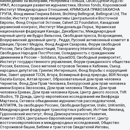
наблюдению за выборами, Республика Польша, СВОБОДНЫЙ ИДЕЛЬ-
УРАЛ, Ассоциация развития журналистики, IStories fonds, Королевский
Институт Международных Отношений, КРИМСЬКА ПРАВОЗАХИСНА
ГРУПА, Фонд имени Генриха Бёлля, Stichting Bellingcat, Bellingcat Ltd, The
Insider, Институт правовой инициативы Центральной и Восточной
Европы, Фонд Открытой Эстонии, Calvert 22 Foundation, Канадский
украинский конгресс, Институт Макдональда-Лорье, Украинская
национальная федерация Канады, Декабристы, Международный
научный центр им Вудро Вильсона, Свободная пресса, Возрождение,
Всеукраинский духовный центр , Риддл, Русский антивоенный комитет в
Швеции, Проект Медуза, Фонд Андрея Сахарова, Форум свободной
России, Лига Свободных Наций, Transparеncy International, Форум
Свободных Народов ПостРоссии, Солидарность с гражданским
движением в России – Solidarus, КрымSOS, Свободный университет,
Институт государственного управления, Форум гражданского общества
Россия, Беллона, Союз жителей островов Тисима и Хабомаи, Съезд
народных депутатов, Гринпис Интернешнл, Фонд борьбы с коррупцией
Инк, Завет церквей TCCN, Агора, Всемирный фонд природы, BDR Novaja
Gazeta-Europe, Алтай проект, Образовательный дом прав человека
Чернигов, Фонд Дом Прав Человека, Белорусский дом прав человека
имени Бориса Звозскова, Дом прав человека Тбилиси, Дом прав
человека Ереван, Дом прав человека Крым, Центр дикого лосося, TVR
Studios, ТВ Дождь, Центр европейских исследований им Вилфрида
Мартенса, Сетевое объединение журналистов расследователей,
АЛЛАТРА, За свободную Россию, Свободная Бурятия, Uralic, UnKremlin,
Международная федерация транспортных рабочих, ИстЧам Финланд,
Гудзоновский институт, Фонд Демократического Развития,
Комитет-2024, Центрально-Европейский университет, Центр
восточноевропейских и международных исследований, Общество
Сторожевой башни, Библии и трактатов Свидетелей Иеговы,