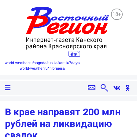
18+
world-weather.ru/pogoda/russia/kansk/7days/
world-weather.ru/informers/
В крае направят 200 млн
рублей на ликвидацию
свалок