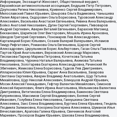
Информации, Экозащита!-Женсовет, Общественный вердикт,
Евразийская антимонопольная ассоциация, Бедушев Петр Петрович,
Дзугкоева Регина Николаевна, Кривенко Сергей Владимирович,
Милославский Павел Юрьевич, Шнырова Ольга Вадимовна, Чанышева
Лилия Айратовна, Сидорович Ольга Борисовна, Туровский Александр
Алексеевич, Васильева Анастасия Евгеньевна, Ривина Анна Валерьевна,
Бойко Анатолий Николаевич, Дугин Сергей Георгиевич, Пивоваров
Андрей Сергеевич, Аверин Виталий Евгеньевич, Барахоев Магомед
Бекханович, Шарипков Олег Викторович, Мошель Ирина Ароновна,
Шведов Григорий Сергеевич, Пономарев Лев Александрович,
Каргалицкий Борис Юльевич, Созаев Валерий Валерьевич, Исламов
Тимур Рифгатович, Романова Ольга Евгеньевна, Щаров Сергей
Алексадрович, Цирульников Борис Альбертович, Гасан Ольга Павловна,
Паутов Юрий Анатольевич, Верховский Александр Маркович,
Пислакова-Паркер Марина Петровна, Кочеткова Татьяна
Владимировна, Чуркина Наталья Валерьевна, Акимова Татьяна
Николаевна, Золотарева Екатерина Александровна, Рачинский Ян
Збигневич, Жемкова Елена Борисовна, Гудков Лев Дмитриевич,
Илларионова Юлия Юрьевна, Саранг Анна Васильевна, Захарова
Светлана Сергеевна, Аверин Владимир Анатольевич, Щур Татьяна
Михайловна, Щур Николай Алексеевич, Блинушов Андрей Юрьевич,
Мосин Алексей Геннадьевич, Гефтер Валентин Михайлович, Симонов
Алексей Кириллович, Флиге Ирина Анатольевна, Мельникова Валентина
Дмитриевна, Вититинова Елена Владимировна, Баженова Светлана
Куприяновна, Максимов Сергей Владимирович, Беляев Сергей
Иванович, Голубева Елена Николаевна, Ганнушкина Светлана
Алексеевна, Закс Елена Владимировна, Буртина Елена Юрьевна, Гендель
Людмила Залмановна, Кокорина Екатерина Алексеевна, Шуманов Илья
Вячеславович, Арапова Галина Юрьевна, Свечников Анатолий
Мариевич, Прохоров Вадим Юрьевич, Шахова Елена Владимировна,