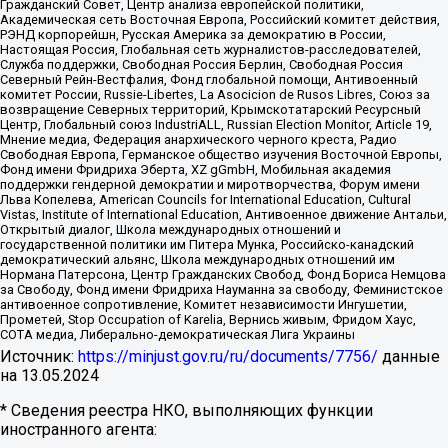
Гражданский Совет, Центр анализа европейской политики,
Академическая сеть Восточная Европа, Российский комитет действия,
РЭНД корпорейшн, Русская Америка за демократию в России,
Настоящая Россия, Глобальная сеть журналистов-расследователей,
Служба поддержки, Свободная Россия Берлин, Свободная Россия
Северный Рейн-Вестфалия, Фонд глобальной помощи, Антивоенный
комитет России, Russie-Libertes, La Asocicion de Rusos Libres, Союз за
возвращение Северных территорий, Крымскотатарский Ресурсный
Центр, Глобальный союз IndustriALL, Russian Election Monitor, Article 19,
Мнение медиа, Федерация анархического черного креста, Радио
Свободная Европа, Германское общество изучения Восточной Европы,
Фонд имени Фридриха Эберта, XZ gGmbH, Мобильная академия
поддержки гендерной демократии и миротворчества, Форум имени
Льва Копелева, American Councils for International Education, Cultural
Vistas, Institute of International Education, Антивоенное движение Антальи,
Открытый диалог, Школа международных отношений и
государственной политики им Питера Мунка, Российско-канадский
демократический альянс, Школа международных отношений им
Нормана Патерсона, Центр Гражданских Свобод, Фонд Бориса Немцова
за Свободу, Фонд имени Фридриха Науманна за свободу, Феминистское
антивоенное сопротивление, Комитет независимости Ингушетии,
Прометей, Stop Occupation of Karelia, Вернись живым, Фридом Хаус,
СОТА медиа, Либерально-демократическая Лига Украины
Источник:
https://minjust.gov.ru/ru/documents/7756/
данные
на
13.05.2024
* Сведения реестра НКО, выполняющих функции
иностранного агента: