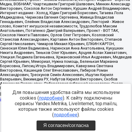
Для повышения удобства сайта мы используем
Источник:
https://minjust.gov.ru/uploaded/files/reestr-
cookies (
подробнее
). К сайту подключены
inostrannyih-agentov-22-03-2024.pdf
данные на
22.03.2024
сервисы Yandex.Metrika, LiveInternet, top.mail.ru,
которые также используют файлы cookies
Разработка -
(
подробнее
).
Я согласен/согласна