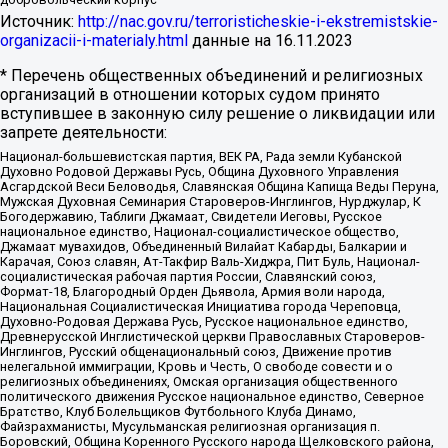
Источник:
http://nac.gov.ru/terroristicheskie-i-ekstremistskie-
organizacii-i-materialy.html
данные на
16.11.2023
* Перечень общественных объединений и религиозных
организаций в отношении которых судом принято
вступившее в законную силу решение о ликвидации или
запрете деятельности:
Национал-большевистская партия, ВЕК РА, Рада земли Кубанской
Духовно Родовой Державы Русь, Община Духовного Управления
Асгардской Веси Беловодья, Славянская Община Капища Веды Перуна,
Мужская Духовная Семинария Староверов-Инглингов, Нурджулар, К
Богодержавию, Таблиги Джамаат, Свидетели Иеговы, Русское
национальное единство, Национал-социалистическое общество,
Джамаат мувахидов, Объединенный Вилайат Кабарды, Балкарии и
Карачая, Союз славян, Ат-Такфир Валь-Хиджра, Пит Буль, Национал-
социалистическая рабочая партия России, Славянский союз,
Формат-18, Благородный Орден Дьявола, Армия воли народа,
Национальная Социалистическая Инициатива города Череповца,
Духовно-Родовая Держава Русь, Русское национальное единство,
Древнерусской Инглистической церкви Православных Староверов-
Инглингов, Русский общенациональный союз, Движение против
нелегальной иммиграции, Кровь и Честь, О свободе совести и о
религиозных объединениях, Омская организация общественного
политического движения Русское национальное единство, Северное
Братство, Клуб Болельщиков Футбольного Клуба Динамо,
Файзрахманисты, Мусульманская религиозная организация п.
Боровский, Община Коренного Русского народа Щелковского района,