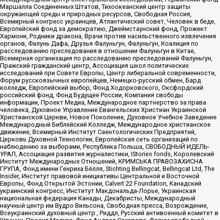
Маршалла Соединенных Штатов, Тихоокеанский центр защиты
окружающей среды и природных ресурсов, Свободная Россия,
Всемирный конгресс украинцев, Атлантический совет, Человек в беде,
Европейский фонд за демократию, Джеймстаунский фонд, Прожект
Хармони, Родники дракона, Врачи против насильственного извлечения
органов, Фалунь Дафа, Друзья Фалуньгун, Фалуньгун, Коалиция по
расследованию преследования в отношении Фалуньгун в Китае,
Всемирная организация по расследованию преследований Фалуньгун,
Пражский гражданский центр, Ассоциация школ политических
исследований при Совете Европы, Центр либеральной современности,
Форум русскоязычных европейцев, Немецко-русский обмен, Бард
колледж, Европейский выбор, Фонд Ходорковского, Оксфордский
российский фонд, Фонд Будущее России, Компания свободы
информации, Проект Медиа, Международное партнерство за права
человека, Духовное Управление Евангельских Христиан Украинской
Христианской Церкви, Новое Поколение, Духовное Учебное Заведение
Международный Библейский Колледж, Международное христианское
движение, Всемирный Институт Саентологических Предприятий,
Церковь Духовной Технологии, Европейская сеть организаций по
наблюдению за выборами, Республика Польша, СВОБОДНЫЙ ИДЕЛЬ-
УРАЛ, Ассоциация развития журналистики, IStories fonds, Королевский
Институт Международных Отношений, КРИМСЬКА ПРАВОЗАХИСНА
ГРУПА, Фонд имени Генриха Бёлля, Stichting Bellingcat, Bellingcat Ltd, The
Insider, Институт правовой инициативы Центральной и Восточной
Европы, Фонд Открытой Эстонии, Calvert 22 Foundation, Канадский
украинский конгресс, Институт Макдональда-Лорье, Украинская
национальная федерация Канады, Декабристы, Международный
научный центр им Вудро Вильсона, Свободная пресса, Возрождение,
Всеукраинский духовный центр , Риддл, Русский антивоенный комитет в