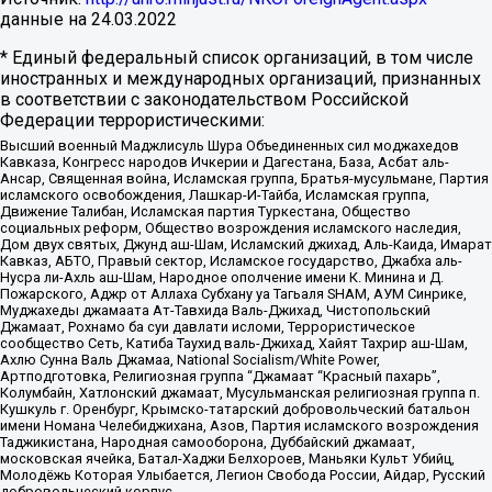
данные на
24.03.2022
* Единый федеральный список организаций, в том числе
иностранных и международных организаций, признанных
в соответствии с законодательством Российской
Федерации террористическими:
Высший военный Маджлисуль Шура Объединенных сил моджахедов
Кавказа, Конгресс народов Ичкерии и Дагестана, База, Асбат аль-
Ансар, Священная война, Исламская группа, Братья-мусульмане, Партия
исламского освобождения, Лашкар-И-Тайба, Исламская группа,
Движение Талибан, Исламская партия Туркестана, Общество
социальных реформ, Общество возрождения исламского наследия,
Дом двух святых, Джунд аш-Шам, Исламский джихад, Аль-Каида, Имарат
Кавказ, АБТО, Правый сектор, Исламское государство, Джабха аль-
Нусра ли-Ахль аш-Шам, Народное ополчение имени К. Минина и Д.
Пожарского, Аджр от Аллаха Субхану уа Тагьаля SHAM, АУМ Синрике,
Муджахеды джамаата Ат-Тавхида Валь-Джихад, Чистопольский
Джамаат, Рохнамо ба суи давлати исломи, Террористическое
сообщество Сеть, Катиба Таухид валь-Джихад, Хайят Тахрир аш-Шам,
Ахлю Сунна Валь Джамаа, National Socialism/White Power,
Артподготовка, Религиозная группа “Джамаат “Красный пахарь”,
Колумбайн, Хатлонский джамаат, Мусульманская религиозная группа п.
Кушкуль г. Оренбург, Крымско-татарский добровольческий батальон
имени Номана Челебиджихана, Азов, Партия исламского возрождения
Таджикистана, Народная самооборона, Дуббайский джамаат,
московская ячейка, Батал-Хаджи Белхороев, Маньяки Культ Убийц,
Молодёжь Которая Улыбается, Легион Свобода России, Айдар, Русский
добровольческий корпус