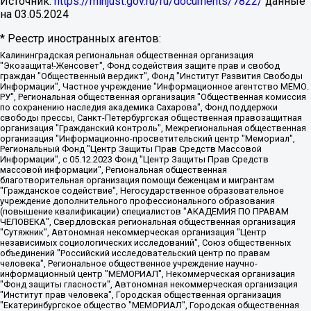
Источник:
https://minjust.gov.ru/ru/documents/7822/
данные
на
03.05.2024
* Реестр иностранных агентов:
Калининградская региональная общественная организация "Экозащита!-Женсовет", Фонд содействия защите прав и свобод граждан "Общественный вердикт", Фонд "Институт Развития Свободы Информации", Частное учреждение "Информационное агентство МЕМО. РУ", Региональная общественная организация "Общественная комиссия по сохранению наследия академика Сахарова", Фонд поддержки свободы прессы, Санкт-Петербургская общественная правозащитная организация "Гражданский контроль", Межрегиональная общественная организация "Информационно-просветительский центр "Мемориал", Региональный Фонд "Центр Защиты Прав Средств Массовой Информации", с 05.12.2023 Фонд "Центр Защиты Прав Средств массовой информации", Региональная общественная благотворительная организация помощи беженцам и мигрантам "Гражданское содействие", Негосударственное образовательное учреждение дополнительного профессионального образования (повышение квалификации) специалистов "АКАДЕМИЯ ПО ПРАВАМ ЧЕЛОВЕКА", Свердловская региональная общественная организация "Сутяжник", Автономная некоммерческая организация "Центр независимых социологических исследований", Союз общественных объединений "Российский исследовательский центр по правам человека", Региональное общественное учреждение научно-информационный центр "МЕМОРИАЛ", Некоммерческая организация "Фонд защиты гласности", Автономная некоммерческая организация "Институт прав человека", Городская общественная организация "Екатеринбургское общество "МЕМОРИАЛ", Городская общественная организация "Рязанское историко-просветительское и правозащитное общество "Мемориал" (Рязанский Мемориал), Челябинский региональный орган общественной самодеятельности – женское общественное объединение "Женщины Евразии", Челябинский региональный орган общественной самодеятельности "Уральская правозащитная группа", Фонд содействия защите здоровья и социальной справедливости имени Андрея Рылькова, Автономная Некоммерческая Организация "Аналитический Центр Юрия Левады", Автономная некоммерческая организация социальной поддержки населения "Проект Апрель", Региональная общественная организация помощи женщинам и детям, находящимся в кризисной ситуации "Информационно-методический центр "Анна", Фонд содействия развитию массовых коммуникаций и правовому просвещению "Так-так-Так", Фонд содействия устойчивому развитию "Серебряная тайга", Свердловский региональный общественный фонд социальных проектов "Новое время", "Idel.Реалии", Кавказ.Реалии, Крым.Реалии, Телеканал Настоящее Время, Татаро-башкирская служба Радио Свобода (Azatliq Radiosi), Радио Свободная Европа/Радио Свобода (PCE/PC), "Сибирь.Реалии", "Фактограф", Благотворительный фонд помощи осужденным и их семьям, Автономная некоммерческая организация "Институт глобализации и социальных движений", Фонд "В защиту прав заключенных", Частное учреждение "Центр поддержки и содействия развитию средств массовой информации", Пензенский региональный общественный благотворительный фонд "Гражданский союз", "Север.Реалии", Некоммерческая организация Фонд "Правовая инициатива", Общество с ограниченной ответственностью "Радио Свободная Европа/Радио Свобода", Чешское информационное агентство "MEDIUM-ORIENT", Красноярская региональная общественная организация "Мы против СПИДа", Камалягин Денис Николаевич, Маркелов Сергей Евгеньевич, Пономарев Лев Александрович, Савицкая Людмила Алексеевна, Автономная некоммерческая организация "Центр по работе с проблемой насилия "НАСИЛИЮ.НЕТ", Межрегиональный профессиональный союз работников здравоохранения "Альянс врачей", Юридическое лицо, зарегистрированное в Латвийской Республике, SIA "Medusa Project" (регистрационный номер 40103797863, дата регистрации 10.06.2014), Некоммерческая организация "Фонд по борьбе с коррупцией", Автономная некоммерческая организация "Институт права и публичной политики", Баданин Роман Сергеевич, Гликин Максим Александрович, Железнова Мария Михайловна, Лукьянова Юлия Сергеевна, Маетная Елизавета Витальевна, Маняхин Петр Борисович, Чуракова Ольга Владимировна, Ярош Юлия Петровна, Юридическое лицо "The Insider SIA", зарегистрированное в Риге, Латвийская Республика (дата регистрации 26.06.2015), являющееся администратором доменного имени интернет-издания "The Insider SIA", https://theins.ru, Постернак Алексей Евгеньевич, Рубин Михаил Аркадьевич, Анин Роман Александрович, Юридическое лицо Istories fonds, зарегистрированное в Латвийской Республике (регистрационный номер 50008295751, дата регистрации 24.02.2020), Великовский Дмитрий Александрович, Долинина Ирина Николаевна, Мароховская Алеся Алексеевна, Шлейнов Роман Юрьевич, Шмагун Олеся Валентиновна, Общество с ограниченной ответственностью "Альтаир 2021", Общество с ограниченной ответственностью "Вега 2021", Общество с ограниченной ответственностью "Главный редактор 2021", Общество с ограниченной ответственностью "Ромашки монолит", Важенков Артем Валерьевич, Ивановская областная общественная организация "Центр гендерных исследований", Гурман Юрий Альбертович, Медиапроект "ОВД-Инфо", Егоров Владимир Владимирович, Жилинский Владимир Александрович, Общество с ограниченной ответственностью "ЗП", Иванова София Юрьевна, Карезина Инна Павловна, Кильтау Екатерина Викторовна, Петров Алексей Викторович, Пискунов Сергей Евгеньевич, Смирнов Сергей Сергеевич, Тихонов Михаил Сергеевич, Общество с ограниченной ответственностью "ЖУРНАЛИСТ-ИНОСТРАННЫЙ АГЕНТ", Арапова Галина Юрьевна, Вольтская Татьяна Анатольевна, Американская компания "Mason G.E.S. Anonymous Foundation" (США), являющаяся владельцем интернет-издания https://mnews.world/, Компания "Stichting Bellingcat", зарегистрированная в Нидерландах (дата регистрации 11.07.2018), Захаров Андрей Вячеславович, Клепиковская Екатерина Дмитриевна, Общество с ограниченной ответственностью "МЕМО", Перл Роман Александрович, Симонов Евгений Алексеевич, Соловьева Елена Анатольевна, Сотников Даниил Владимирович, Сурначева Елизавета Дмитриевна, Автономная некоммерческая организация по защите прав человека и информированию населения "Якутия – Наше Мнение", Общество с ограниченной ответственностью "Москоу диджитал медиа", с 26.01.2023 Общество с ограниченной ответственностью "Чайка Белые сады", Ветошкина Валерия Валерьевна, Заговора Максим Александрович, Межрегиональное общественное движение "Российская ЛГБТ - сеть", Оленичев Максим Владимирович, Павлов Иван Юрьевич, Скворцова Елена Сергеевна, Общество с ограниченной ответственностью "Как бы инагент", Кочетков Игорь Викторович, Общество с ограниченной ответственностью "Честные выборы", Еланчик Олег Александрович, Общество с ограниченной ответственностью "Нобелевский призыв", Гималова Регина Эмилевна, Григорьев Андрей Валерьевич, Григорьева Алина Александровна, Ассоциация по содействию защите прав призывников, альтернативнослужащих и военнослужащих "Правозащитная группа "Гражданин.Армия.Право", Хисамова Регина Фаритовна, Автономная некоммерческая организация по реализации социально-правовых программ "Лилит", Дальневосточное общественное движение "Маяк", Санкт-Петербургская ЛГБТ-инициативная группа "Выход", Инициативная группа ЛГБТ+ "Реверс", Алексеев Андрей Викторович, Бекбулатова Таисия Львовна, Беляев Иван Михайлович, Владыкина Елена Сергеевна, Гельман Марат Александрович, Никульшина Вероника Юрьевна, Толоконникова Надежда Андреевна, Шендерович Виктор Анатольевич, Общество с ограниченной ответственностью "Данное сообщение", Общество с ограниченной ответственностью Издательский дом "Новая глава", Айнбиндер Александра Александровна, Московский комьюнити-центр для ЛГБТ+инициатив, Благотворительный фонд развития филантропии, Deutsche Welle (Германия, Kurt-Schumacher-Strasse 3, 53113 Bonn), Борзунова Мария Михайловна, Воробьев Виктор Викторович, Голубева Анна Львовна, Константинова Алла Михайловна, Малкова Ирина Владимировна, Мурадов Мурад Абдулгалимович, Осетинская Елизавета Николаевна, Понасенков Евгений Николаевич, Ганапольский Матвей Юрьевич, Киселев Евгений Алексеевич, Борухович Ирина Григорьевна, Дремин Иван Тимофеевич, Дубровский Дмитрий Викторович, Красноярская региональная общественная организация поддержки и развития альтернативных образовательных технологий и межкультурных коммуникаций "ИНТЕРРА", Маяковская Екатерина Алексеевна, Фейгин Марк Захарович, Филимонов Андрей Викторович, Дзугкоева Регина Николаевна, Доброхотов Роман Александрович, Дудь Юрий Александрович, Елкин Сергей Владимирович, Кругликов Кирилл Игоревич, Сабунаева Мария Леонидовна, Семенов Алексей Владимирович, Шаинян Карен Багратович, Шульман Екатерина Михайловна, Асафьев Артур Валерьевич, Вахштайн Виктор Семенович, Венедиктов Алексей Алексеевич, Лушникова Екатерина Евгеньевна, Волков Леонид Михайлович, Невзоров Александр Глебович, Пархоменко Сергей Борисович, Сироткин Ярослав Николаевич, Кара-Мурза Владимир Владимирович, Баранова Наталья Владимировна, Гозман Леонид Яковлевич, Кагарлицкий Борис Юльевич, Климарев Михаил Валерьевич, Милов Владимир Станиславович, Автономная некоммерческая организация Краснодарский центр современного искусства "Типография", Моргенштерн Алишер Тагирович, Соболь Любовь Эдуардовна, Общество с ограниченной ответственностью "ЛИЗА НОРМ", Каспаров Гарри Кимович, Ходорковский Михаил Борисович, Общество с ограниченной ответственностью "Апрельские тезисы", Данилович Ирина Брониславовна, Кашин Олег Владимирович, Петров Николай Владимирович, Пивоваров Алексей Владимирович, Соколов Михаил Владимирович, Цветкова Юлия Владимировна, Чичваркин Евгений Александрович, Комитет против пыток/Команда против пыток, Общество с ограниченной ответственностью "Первый научный", Общество с ограниченной ответственностью "Вертолет и ко", Белоцерковская Вероника Борисовна, Кац Максим Евгеньевич, Лазарева Татьяна Юрьевна, Шаведдинов Руслан Табризович, Яшин Илья Валерьевич, Общество с ограниченной ответственностью "Иноагент ААВ", Алешковский Дмитрий Петрович, Альбац Евгения Марковна, Быков Дмитрий Львович, Галямина Юлия Евгеньевна, Лойко Сергей Леонидович, Мартынов Кирилл Константинович, Медведев Сергей Александрович, Крашенинников Федор Геннадиевич, Гордеева Катерина Вл