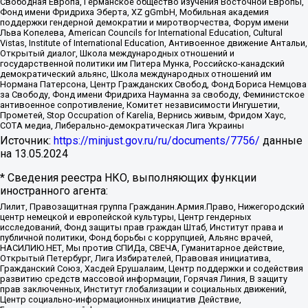
Свободная Европа, Германское общество изучения Восточной Европы,
Фонд имени Фридриха Эберта, XZ gGmbH, Мобильная академия
поддержки гендерной демократии и миротворчества, Форум имени
Льва Копелева, American Councils for International Education, Cultural
Vistas, Institute of International Education, Антивоенное движение Антальи,
Открытый диалог, Школа международных отношений и
государственной политики им Питера Мунка, Российско-канадский
демократический альянс, Школа международных отношений им
Нормана Патерсона, Центр Гражданских Свобод, Фонд Бориса Немцова
за Свободу, Фонд имени Фридриха Науманна за свободу, Феминистское
антивоенное сопротивление, Комитет независимости Ингушетии,
Прометей, Stop Occupation of Karelia, Вернись живым, Фридом Хаус,
СОТА медиа, Либерально-демократическая Лига Украины
Источник:
https://minjust.gov.ru/ru/documents/7756/
данные
на
13.05.2024
* Сведения реестра НКО, выполняющих функции
иностранного агента:
Лилит, Правозащитная группа Гражданин.Армия.Право, Нижегородский
центр немецкой и европейской культуры, Центр гендерных
исследований, Фонд защиты прав граждан Штаб, Институт права и
публичной политики, Фонд борьбы с коррупцией, Альянс врачей,
НАСИЛИЮ.НЕТ, Мы против СПИДа, СВЕЧА, Гуманитарное действие,
Открытый Петербург, Лига Избирателей, Правовая инициатива,
Гражданский Союз, Хасдей Ерушалаим, Центр поддержки и содействия
развитию средств массовой информации, Горячая Линия, В защиту
прав заключенных, Институт глобализации и социальных движений,
Центр социально-информационных инициатив Действие,