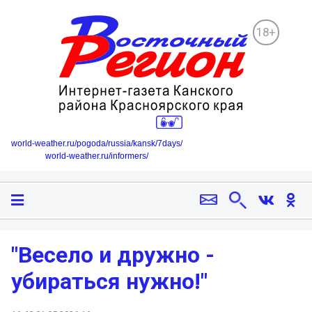
18+
world-weather.ru/pogoda/russia/kansk/7days/
world-weather.ru/informers/
"Весело и дружно -
убираться нужно!"