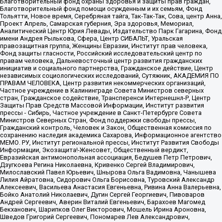
Благотворительный фонд охраны здоровья и защиты прав граждан,
Благотворительный фонд помощи осужденным и их семьям, Фонд
Тольятти, Новое время, Серебряная тайга, Так-Так-Так, Сова, центр Анна,
Проект Апрель, Самарская губерния, Эра здоровья, Мемориал,
Аналитический Центр Юрия Левады, Издательство Парк Гагарина, Фонд
имени Андрея Рылькова, Сфера, Центр СИБАЛЬТ, Уральская
правозащитная группа, Женщины Евразии, Институт прав человека,
Фонд защиты гласности, Российский исследовательский центр по
правам человека, Дальневосточный центр развития гражданских
инициатив и социального партнерства, Гражданское действие, Центр
независимых социологических исследований, Сутяжник, АКАДЕМИЯ ПО
ПРАВАМ ЧЕЛОВЕКА, Центр развития некоммерческих организаций,
Частное учреждение в Калининграде Совета Министров северных
стран, Гражданское содействие, Трансперенси Интернешнл-Р, Центр
Защиты Прав Средств Массовой Информации, Институт развития
прессы - Сибирь, Частное учреждение в Санкт-Петербурге Совета
Министров Северных Стран, Фонд поддержки свободы прессы,
Гражданский контроль, Человек и Закон, Общественная комиссия по
сохранению наследия академика Сахарова, Информационное агентство
МЕМО. РУ, Институт региональной прессы, Институт Развития Свободы
Информации, Экозащита!-Женсовет, Общественный вердикт,
Евразийская антимонопольная ассоциация, Бедушев Петр Петрович,
Дзугкоева Регина Николаевна, Кривенко Сергей Владимирович,
Милославский Павел Юрьевич, Шнырова Ольга Вадимовна, Чанышева
Лилия Айратовна, Сидорович Ольга Борисовна, Туровский Александр
Алексеевич, Васильева Анастасия Евгеньевна, Ривина Анна Валерьевна,
Бойко Анатолий Николаевич, Дугин Сергей Георгиевич, Пивоваров
Андрей Сергеевич, Аверин Виталий Евгеньевич, Барахоев Магомед
Бекханович, Шарипков Олег Викторович, Мошель Ирина Ароновна,
Шведов Григорий Сергеевич, Пономарев Лев Александрович,