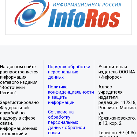
На данном сайте
Порядок обработки
Учредитель и
распространяется
персональных
издатель ООО ИА
информация
данных
«Инфорос».
сетевого издания
Политика
Адрес
"Восточный
конфиденциальности
учредителя,
Регион".
и защиты
издателя,
Зарегистрировано
информации
редакции: 117218,
Федеральной
Россия, г. Москва,
Согласие на
службой по
ул.
обработку
надзору в сфере
Кржижановского,
персональных
связи,
д.13, кор. 2
данных обратной
информационных
связи
Телефон: +7 (495)
технологий и