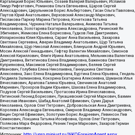
Каргалицкий Борис Юльевич, Созаев Валерий Валерьевич, Исламов
Тимур Рифгатович, Романова Ольга Евгеньевна, Щаров Сергей
Алексадрович, Цирульников Борис Альбертович, Гасан Ольга Павловна,
Паутов Юрий Анатольевич, Верховский Александр Маркович,
Пислакова-Паркер Марина Петровна, Кочеткова Татьяна
Владимировна, Чуркина Наталья Валерьевна, Акимова Татьяна
Николаевна, Золотарева Екатерина Александровна, Рачинский Ян
Збигневич, Жемкова Елена Борисовна, Гудков Лев Дмитриевич,
Илларионова Юлия Юрьевна, Саранг Анна Васильевна, Захарова
Светлана Сергеевна, Аверин Владимир Анатольевич, Щур Татьяна
Михайловна, Щур Николай Алексеевич, Блинушов Андрей Юрьевич,
Мосин Алексей Геннадьевич, Гефтер Валентин Михайлович, Симонов
Алексей Кириллович, Флиге Ирина Анатольевна, Мельникова Валентина
Дмитриевна, Вититинова Елена Владимировна, Баженова Светлана
Куприяновна, Максимов Сергей Владимирович, Беляев Сергей
Иванович, Голубева Елена Николаевна, Ганнушкина Светлана
Алексеевна, Закс Елена Владимировна, Буртина Елена Юрьевна, Гендель
Людмила Залмановна, Кокорина Екатерина Алексеевна, Шуманов Илья
Вячеславович, Арапова Галина Юрьевна, Свечников Анатолий
Мариевич, Прохоров Вадим Юрьевич, Шахова Елена Владимировна,
Подузов Сергей Васильевич, Протасова Ирина Вячеславовна,
Литинский Леонид Борисович, Лукашевский Сергей Маркович, Бахмин
Вячеслав Иванович, Шабад Анатолий Ефимович, Сухих Дарья
Николаевна, Орлов Олег Петрович, Добровольская Анна Дмитриевна,
Королева Александра Евгеньевна, Смирнов Владимир Александрович,
Вицин Сергей Ефимович, Золотухин Борис Андреевич, Левинсон Лев
Семенович, Локшина Татьяна Иосифовна, Орлов Олег Петрович,
Полякова Мара Федоровна, Резник Генри Маркович, Захаров Герман
Константинович
Источник:
http://unro.minjust.ru/NKOForeignAgent.aspx