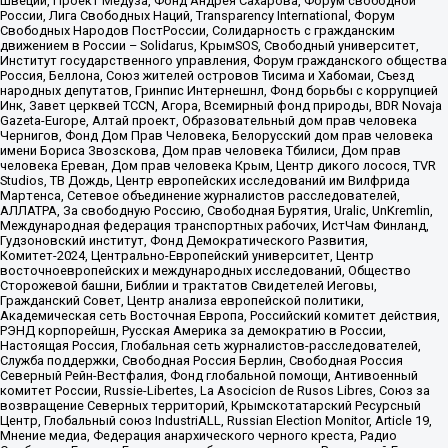
Швеции, Проект Медуза, Фонд Андрея Сахарова, Форум свободной
России, Лига Свободных Наций, Transparеncy International, Форум
Свободных Народов ПостРоссии, Солидарность с гражданским
движением в России – Solidarus, КрымSOS, Свободный университет,
Институт государственного управления, Форум гражданского общества
Россия, Беллона, Союз жителей островов Тисима и Хабомаи, Съезд
народных депутатов, Гринпис Интернешнл, Фонд борьбы с коррупцией
Инк, Завет церквей TCCN, Агора, Всемирный фонд природы, BDR Novaja
Gazeta-Europe, Алтай проект, Образовательный дом прав человека
Чернигов, Фонд Дом Прав Человека, Белорусский дом прав человека
имени Бориса Звозскова, Дом прав человека Тбилиси, Дом прав
человека Ереван, Дом прав человека Крым, Центр дикого лосося, TVR
Studios, ТВ Дождь, Центр европейских исследований им Вилфрида
Мартенса, Сетевое объединение журналистов расследователей,
АЛЛАТРА, За свободную Россию, Свободная Бурятия, Uralic, UnKremlin,
Международная федерация транспортных рабочих, ИстЧам Финланд,
Гудзоновский институт, Фонд Демократического Развития,
Комитет-2024, Центрально-Европейский университет, Центр
восточноевропейских и международных исследований, Общество
Сторожевой башни, Библии и трактатов Свидетелей Иеговы,
Гражданский Совет, Центр анализа европейской политики,
Академическая сеть Восточная Европа, Российский комитет действия,
РЭНД корпорейшн, Русская Америка за демократию в России,
Настоящая Россия, Глобальная сеть журналистов-расследователей,
Служба поддержки, Свободная Россия Берлин, Свободная Россия
Северный Рейн-Вестфалия, Фонд глобальной помощи, Антивоенный
комитет России, Russie-Libertes, La Asocicion de Rusos Libres, Союз за
возвращение Северных территорий, Крымскотатарский Ресурсный
Центр, Глобальный союз IndustriALL, Russian Election Monitor, Article 19,
Мнение медиа, Федерация анархического черного креста, Радио