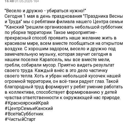
16:48
01.05.2026 16+
"Весело и дружно - убираться нужно!"
Сегодня 1 мая в день празднования "Праздника Весны
и Труда" мы с ребятами филиала нашего Центра семьи
"Канский "решили организовать небольшой субботник
по уборке территории. Такое мероприятие-
прекрасный способ проявить наше желание жить в
красивом мире, всем вместе пообщаться на открытом
воздухе. С хорошим задором, весело и дружно под
замечательную музыку, которая звучит сегодня в
нашем поселке Карапсель, мы все вместе мели,
гребли, собирали мусор. Приятно видеть результат
своего труда. Каждый внёс в это дело частичку
своего тепла. Хоть и убран небольшой кусочек нашей
огромной территории, он всё-таки радует глаз. Такой
благородный труд формирует у ребят умение работать
в коллективе, способствует формированию у детей
чувства ответственности к окружающей нас природе. ️
#КрасноярскийКрай
#ЦентрСемьиКанский
#ВсеНаСубботник
#ЧистыйСтарт