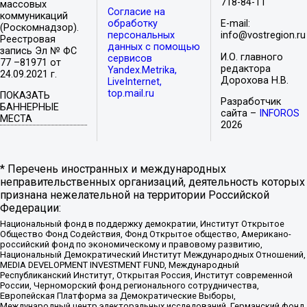
718-84-11
массовых
Согласие на
коммуникаций
обработку
E-mail:
(Роскомнадзор).
персональных
info@vostregion.ru
Реестровая
данных с помощью
запись Эл № ФС
И.О. главного
сервисов
77 –81971 от
редактора
Yandex.Metrika,
24.09.2021 г.
Дорохова Н.В.
LiveInternet,
top.mail.ru
ПОКАЗАТЬ
Разработчик
БАННЕРНЫЕ
сайта –
INFOROS
МЕСТА
2026
* Перечень иностранных и международных
неправительственных организаций, деятельность которых
признана нежелательной на территории Российской
Федерации:
Национальный фонд в поддержку демократии, Институт Открытое
Общество Фонд Содействия, Фонд Открытое общество, Американо-
российский фонд по экономическому и правовому развитию,
Национальный Демократический Институт Международных Отношений,
MEDIA DEVELOPMENT INVESTMENT FUND, Международный
Республиканский Институт, Открытая Россия, Институт современной
России, Черноморский фонд регионального сотрудничества,
Европейская Платформа за Демократические Выборы,
Международный центр электоральных исследований, Германский фонд