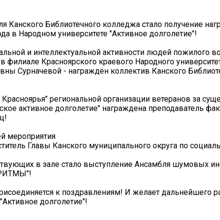
я Канского Библиотечного колледжа стало получение нагр
да в Народном университете "Активное долголетие"!
льной и интеллектуальной активности людей пожилого во
 в филиале Красноярского краевого Народного университе
овны Сурначевой - награждён коллектив Канского Библиот
 Красноярья" региональной организации ветеранов за су
кое активное долголетие" награждена преподаватель фак
ц!
ей мероприятия
итель Главы Канского муниципального округа по социаль
твующих в зале стало выступление Ансамбля шумовых и
 РИТМЫ"!
рисоединяется к поздравлениям! И желает дальнейшего р
"Активное долголетие"!