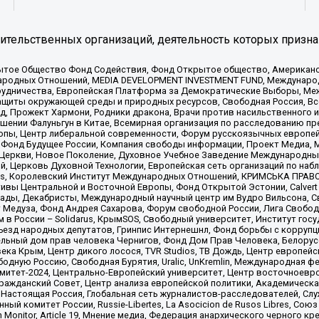
тельственных организаций, деятельность которых призна
ытое Общество Фонд Содействия, Фонд Открытое общество, Американо
родных Отношений, MEDIA DEVELOPMENT INVESTMENT FUND, Международн
рудничества, Европейская Платформа за Демократические Выборы, Ме
щиты окружающей среды и природных ресурсов, Свободная Россия, Все
, Прожект Хармони, Родники дракона, Врачи против насильственного и
шении Фалуньгун в Китае, Всемирная организация по расследованию пр
опы, Центр либеральной современности, Форум русскоязычных европей
Фонд Будущее России, Компания свободы информации, Проект Медиа, 
 Церкви, Новое Поколение, Духовное Учебное Заведение Международн
й, Церковь Духовной Технологии, Европейская сеть организаций по н
nds, Королевский Институт Международных Отношений, КРИМСЬКА ПРАВОЗ
ициативы Центральной и Восточной Европы, Фонд Открытой Эстонии, Calver
ады, Декабристы, Международный научный центр им Вудро Вильсона, С
 Медуза, Фонд Андрея Сахарова, Форум свободной России, Лига Свободны
в России – Solidarus, КрымSOS, Свободный университет, Институт гос
Съезд народных депутатов, Гринпис Интернешнл, Фонд борьбы с коррупц
тельный дом прав человека Чернигов, Фонд Дом Прав Человека, Белору
ека Крым, Центр дикого лосося, TVR Studios, ТВ Дождь, Центр европей
одную Россию, Свободная Бурятия, Uralic, UnKremlin, Международная ф
омитет-2024, Центрально-Европейский университет, Центр восточноев
ражданский Совет, Центр анализа европейской политики, Академическа
Настоящая Россия, Глобальная сеть журналистов-расследователей, Слу
ый комитет России, Russie-Libertes, La Asocicion de Rusos Libres, С
on Monitor, Article 19, Мнение медиа, Федерация анархического черного