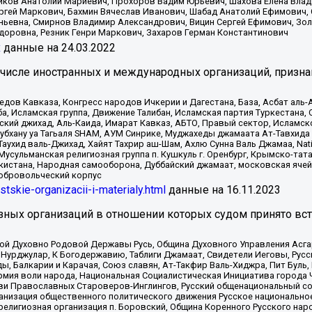
иков Анатолий Мариевич, Прохоров Вадим Юрьевич, Шахова Елена Влад
ргей Маркович, Бахмин Вячеслав Иванович, Шабад Анатолий Ефимович, 
ьевна, Смирнов Владимир Александрович, Вицин Сергей Ефимович, Зол
доровна, Резник Генри Маркович, Захаров Герман Константинович
x
данные на
24.03.2022
 числе иностранных и международных организаций, призна
в Кавказа, Конгресс народов Ичкерии и Дагестана, База, Асбат аль-Ан
ба, Исламская группа, Движение Талибан, Исламская партия Туркестан
ский джихад, Аль-Каида, Имарат Кавказ, АБТО, Правый сектор, Исламск
Субхану уа Тагьаля SHAM, АУМ Синрике, Муджахеды джамаата Ат-Тавхида
ухид валь-Джихад, Хайят Тахрир аш-Шам, Ахлю Сунна Валь Джамаа, Natio
Мусульманская религиозная группа п. Кушкуль г. Оренбург, Крымско-т
кистана, Народная самооборона, Дуббайский джамаат, московская ячей
добровольческий корпус
istskie-organizacii-i-materialy.html
данные на
16.11.2023
зных организаций в отношении которых судом принято вс
ской Духовно Родовой Державы Русь, Община Духовного Управления Асг
Нурджулар, К Богодержавию, Таблиги Джамаат, Свидетели Иеговы, Рус
, Балкарии и Карачая, Союз славян, Ат-Такфир Валь-Хиджра, Пит Буль,
рмия воли народа, Национальная Социалистическая Инициатива города 
ви Православных Староверов-Инглингов, Русский общенациональный сою
ганизация общественного политического движения Русское национально
елигиозная организация п. Боровский, Община Коренного Русского нар