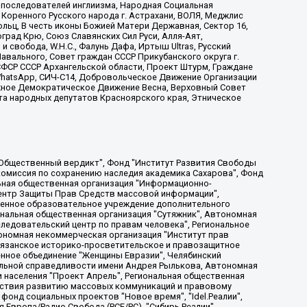
ие последователей инглиизма, Народная Социальная
 Коренного Русского народа г. Астрахани, ВОЛЯ, Меджлис
льц, В честь иконы Божией Матери Державная, Сектор 16,
рад Крю, Союз Славянских Сил Руси, Алля-Аят,
 свобода, W.H.С., Фалунь Дафа, Иртыш Ultras, Русский
вального, Совет граждан СССР Прикубанского округа г.
ФСР СССР Архангельской области, Проект Штурм, Граждане
, WhatsApp, СИЧ-С14, Добровольческое Движение Организации
жное Демократическое Движение Весна, Верховный Совет
та народных депутатов Красноярского края, Этническое
, Дальневосточное общественное движение "Маяк", Санкт-Петербургская ЛГБТ-инициативная группа "Выход", Инициативная группа ЛГБТ+ "Реверс", Алексеев Андрей Викторович, Бекбулатова Таисия Львовна, Беляев Иван Михайлович, Владыкина Елена Сергеевна, Гельман Марат Александрович, Никульшина Вероника Юрьевна, Толоконникова Надежда Андреевна, Шендерович Виктор Анатольевич, Общество с ограниченной ответственностью "Данное сообщение", Общество с ограниченной ответственностью Издательский дом "Новая глава", Айнбиндер Александра Александровна, Московский комьюнити-центр для ЛГБТ+инициатив, Благотворительный фонд развития филантропии, Deutsche Welle (Германия, Kurt-Schumacher-Strasse 3, 53113 Bonn), Борзунова Мария Михайловна, Воробьев Виктор Викторович, Голубева Анна Львовна, Константинова Алла Михайловна, Малкова Ирина Владимировна, Мурадов Мурад Абдулгалимович, Осетинская Елизавета Николаевна, Понасенков Евгений Николаевич, Ганапольский Матвей Юрьевич, Киселев Евгений Алексеевич, Борухович Ирина Григорьевна, Дремин Иван Тимофеевич, Дубровский Дмитрий Викторович, Красноярская региональная общественная организация поддержки и развития альтернативных образовательных технологий и межкультурных коммуникаций "ИНТЕРРА", Маяковская Екатерина Алексеевна, Фейгин Марк Захарович, Филимонов Андрей Викторович, Дзугкоева Регина Николаевна, Доброхотов Роман Александрович, Дудь Юрий Александрович, Елкин Сергей Владимирович, Кругликов Кирилл Игоревич, Сабунаева Мария Леонидовна, Семенов Алексей Владимирович, Шаинян Карен Багратович, Шульман Екатерина Михайловна, Асафьев Артур Валерьевич, Вахштайн Виктор Семенович, Венедиктов Алексей Алексеевич, Лушникова Екатерина Евгеньевна, Волков Леонид Михайлович, Невзоров Александр Глебович, Пархоменко Сергей Борисович, Сироткин Ярослав Николаевич, Кара-Мурза Владимир Владимирович, Баранова Наталья Владимировна, Гозман Леонид Яковлевич, Кагарлицкий Борис Юльевич, Климарев Михаил Валерьевич, Милов Владимир Станиславович, Автономная некоммерческая организация Краснодарский центр современного искусства "Типография", Моргенштерн Алишер Тагирович, Соболь Любовь Эдуардовна, Общество с ограниченной ответственностью "ЛИЗА НОРМ", Каспаров Гарри Кимович, Ходорковский Михаил Борисович, Общество с ограниченной ответственностью "Апрельские тезисы", Данилович Ирина Брониславовна, Кашин Олег Владимирович, Петров Николай Владимирович, Пивоваров Алексей Владимирович, Соколов Михаил Владимирович, Цветкова Юлия Владимировна, Чичваркин Евгений Александрович, Комитет против пыток/Команда против пыток, Общество с ограниченной ответственностью "Первый научный", Общество с ограниченной ответственностью "Вертолет и ко", Белоцерковская Вероника Борисовна, Кац Максим Евгеньевич, Лазарева Татьяна Юрьевна, Шаведдинов Руслан Табризович, Яшин Илья Валерьевич, Общество с ограниченной ответственностью "Иноагент ААВ", Алешковский Дмитрий Петрович, Альбац Евгения Марковна, Быков Дмитрий Львович, Галямина Юлия Евгеньевна, Лойко Сергей Леонидович, Мартынов Кирилл Константинович, Медведев Сергей Александрович, Крашенинников Федор Геннадиевич, Гордеева Катерина Вл