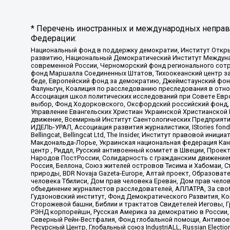
* Перечень иностранных и международных неправи
Федерации:
Национальный фонд в поддержку демократии, Институт Откр
развитию, Национальный Демократический Институт Междуна
современной России, Черноморский фонд регионального сот
фонд Маршалла Соединенных Штатов, Тихоокеанский центр за
беде, Европейский фонд за демократию, Джеймстаунский фонд
Фалуньгун, Коалиция по расследованию преследования в отно
Ассоциация школ политических исследований при Совете Евр
выбор, Фонд Ходорковского, Оксфордский российский фонд, 
Управление Евангельских Христиан Украинской Христианской
движение, Всемирный Институт Саентологических Предприяти
ИДЕЛЬ-УРАЛ, Ассоциация развития журналистики, IStories fo
Bellingcat, Bellingcat Ltd, The Insider, Институт правовой ин
Макдональда-Лорье, Украинская национальная федерация Кан
центр , Риддл, Русский антивоенный комитет в Швеции, Проект
Народов ПостРоссии, Солидарность с гражданским движением 
Россия, Беллона, Союз жителей островов Тисима и Хабомаи, 
природы, BDR Novaja Gazeta-Europe, Алтай проект, Образова
человека Тбилиси, Дом прав человека Ереван, Дом прав челов
объединение журналистов расследователей, АЛЛАТРА, За своб
Гудзоновский институт, Фонд Демократического Развития, К
Сторожевой башни, Библии и трактатов Свидетелей Иеговы, Г
РЭНД корпорейшн, Русская Америка за демократию в России, 
Северный Рейн-Вестфалия, Фонд глобальной помощи, Антивоенн
Ресурсный Центр, Глобальный союз IndustriALL, Russian Electi