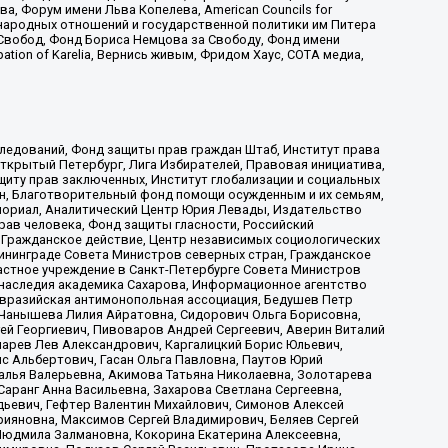
 Форум имени Льва Копелева, American Councils for
международных отношений и государственной политики им Питера
Свобод, Фонд Бориса Немцова за Свободу, Фонд имени
ion of Karelia, Вернись живым, Фридом Хаус, СОТА медиа,
ледований, Фонд защиты прав граждан Штаб, Институт права
Открытый Петербург, Лига Избирателей, Правовая инициатива,
иту прав заключенных, Институт глобализации и социальных
н, Благотворительный фонд помощи осужденным и их семьям,
Мемориал, Аналитический Центр Юрия Левады, Издательство
рав человека, Фонд защиты гласности, Российский
 Гражданское действие, Центр независимых социологических
ининграде Совета Министров северных стран, Гражданское
астное учреждение в Санкт-Петербурге Совета Министров
 наследия академика Сахарова, Информационное агентство
Евразийская антимонопольная ассоциация, Бедушев Петр
 Чанышева Лилия Айратовна, Сидорович Ольга Борисовна,
гей Георгиевич, Пивоваров Андрей Сергеевич, Аверин Виталий
марев Лев Александрович, Каргалицкий Борис Юльевич,
с Альбертович, Гасан Ольга Павловна, Паутов Юрий
алья Валерьевна, Акимова Татьяна Николаевна, Золотарева
аранг Анна Васильевна, Захарова Светлана Сергеевна,
дьевич, Гефтер Валентин Михайлович, Симонов Алексей
рияновна, Максимов Сергей Владимирович, Беляев Сергей
 Людмила Залмановна, Кокорина Екатерина Алексеевна,