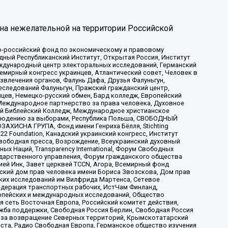
на нежелательной на территории Российской
-российский фонд по экономическому и правовому
ый Республиканский Институт, Открытая Россия, Институт
ждународный центр электоральных исследований, Германский
мирный конгресс украинцев, Атлантический совет, Человек в
звлечения органов, Фалунь Дафа, Друзья Фалуньгун,
еследований Фалуньгун, Пражский гражданский центр,
цев, Немецко-русский обмен, Бард колледж, Европейский
Международное партнерство за права человека, Духовное
ый Библейский Колледж, Международное христианское
аблюдению за выборами, Республика Польша, СВОБОДНЫЙ
АХИСНА ГРУПА, Фонд имени Генриха Бёлля, Stichting
t 22 Foundation, Канадский украинский конгресс, Институт
вободная пресса, Возрождение, Всеукраинский духовный
х Наций, Transparеncy International, Форум Свободных
ударственного управления, Форум гражданского общества
ией Инк, Завет церквей TCCN, Агора, Всемирный фонд
сский дом прав человека имени Бориса Звозскова, Дом прав
ских исследований им Вилфрида Мартенса, Сетевое
едерация транспортных рабочих, ИстЧам Финланд,
ропейских и международных исследований, Общество
я сеть Восточная Европа, Российский комитет действия,
жба поддержки, Свободная Россия Берлин, Свободная Россия
оюз за возвращение Северных территорий, Крымскотатарский
 креста, Радио Свободная Европа, Германское общество изучения