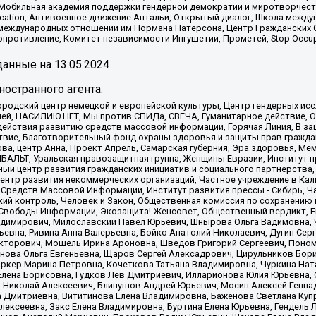
обильная академия поддержки гендерной демократии и миротворчества,
ational Education, Антивоенное движение Антальи, Открытый диалог, Школа 
 международных отношений им Нормана Патерсона, Центр Гражданских 
ротивление, Комитет независимости Ингушетии, Прометей, Stop Occupat
анные на
13.05.2024
остранного агента:
родский центр немецкой и европейской культуры, Центр гендерных исс
ачей, НАСИЛИЮ.НЕТ, Мы против СПИДа, СВЕЧА, Гуманитарное действие, 
ействия развитию средств массовой информации, Горячая Линия, В защ
твие, Благотворительный фонд охраны здоровья и защиты прав гражда
 Сова, центр Анна, Проект Апрель, Самарская губерния, Эра здоровья, 
ИБАЛЬТ, Уральская правозащитная группа, Женщины Евразии, Институт п
ый центр развития гражданских инициатив и социального партнерства,
нтр развития некоммерческих организаций, Частное учреждение в Кал
 Средств Массовой Информации, Институт развития прессы - Сибирь, Ч
ий контроль, Человек и Закон, Общественная комиссия по сохранению
я Свободы Информации, Экозащита!-Женсовет, Общественный вердикт, 
ладимирович, Милославский Павел Юрьевич, Шнырова Ольга Вадимовна,
ьевна, Ривина Анна Валерьевна, Бойко Анатолий Николаевич, Дугин Сер
икторович, Мошель Ирина Ароновна, Шведов Григорий Сергеевич, Поно
нова Ольга Евгеньевна, Щаров Сергей Алексадрович, Цирульников Бори
ркер Марина Петровна, Кочеткова Татьяна Владимировна, Чуркина Нат
Елена Борисовна, Гудков Лев Дмитриевич, Илларионова Юлия Юрьевна, С
 Николай Алексеевич, Блинушов Андрей Юрьевич, Мосин Алексей Генна
а Дмитриевна, Вититинова Елена Владимировна, Баженова Светлана Куп
Алексеевна, Закс Елена Владимировна, Буртина Елена Юрьевна, Гендель