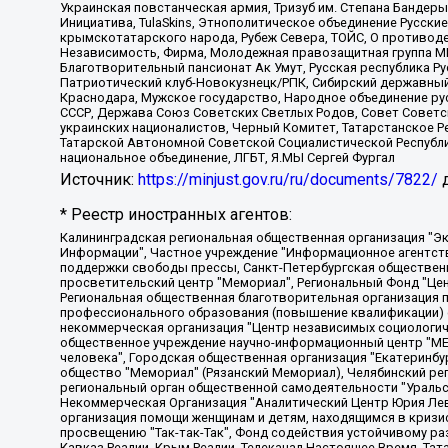
Украинская повстанческая армия, Тризуб им. Степана Бандеры,
Инициатива, TulaSkins, Этнополитическое объединение Русски
крымскотатарского народа, Рубеж Севера, ТОЙС, О противоде
Независимость, Фирма, Молодежная правозащитная группа МПГ
Благотворительный пансионат Ак Умут, Русская республика Рус
Патриотический клуб-Новокузнецк/РПК, Сибирский державный 
Краснодара, Мужское государство, Народное объединение ру
СССР, Держава Союз Советских Светлых Родов, Совет Советски
украинских националистов, Черный Комитет, Татарстанское 
Татарской Автономной Советской Социалистической Республи
национальное объединение, ЛГБТ, Я.МЫ Сергей Фургал
Источник:
https://minjust.gov.ru/ru/documents/7822/
д
* Реестр иностранных агентов:
Калининградская региональная общественная организация "Экозащита!-Женсовет", Фонд содействия защите прав и свобод граждан "Общественный вердикт", Фонд "Институт Развития Свободы Информации", Частное учреждение "Информационное агентство МЕМО. РУ", Региональная общественная организация "Общественная комиссия по сохранению наследия академика Сахарова", Фонд поддержки свободы прессы, Санкт-Петербургская общественная правозащитная организация "Гражданский контроль", Межрегиональная общественная организация "Информационно-просветительский центр "Мемориал", Региональный Фонд "Центр Защиты Прав Средств Массовой Информации", с 05.12.2023 Фонд "Центр Защиты Прав Средств массовой информации", Региональная общественная благотворительная организация помощи беженцам и мигрантам "Гражданское содействие", Негосударственное образовательное учреждение дополнительного профессионального образования (повышение квалификации) специалистов "АКАДЕМИЯ ПО ПРАВАМ ЧЕЛОВЕКА", Свердловская региональная общественная организация "Сутяжник", Автономная некоммерческая организация "Центр независимых социологических исследований", Союз общественных объединений "Российский исследовательский центр по правам человека", Региональное общественное учреждение научно-информационный центр "МЕМОРИАЛ", Некоммерческая организация "Фонд защиты гласности", Автономная некоммерческая организация "Институт прав человека", Городская общественная организация "Екатеринбургское общество "МЕМОРИАЛ", Городская общественная организация "Рязанское историко-просветительское и правозащитное общество "Мемориал" (Рязанский Мемориал), Челябинский региональный орган общественной самодеятельности – женское общественное объединение "Женщины Евразии", Челябинский региональный орган общественной самодеятельности "Уральская правозащитная группа", Фонд содействия защите здоровья и социальной справедливости имени Андрея Рылькова, Автономная Некоммерческая Организация "Аналитический Центр Юрия Левады", Автономная некоммерческая организация социальной поддержки населения "Проект Апрель", Региональная общественная организация помощи женщинам и детям, находящимся в кризисной ситуации "Информационно-методический центр "Анна", Фонд содействия развитию массовых коммуникаций и правовому просвещению "Так-так-Так", Фонд содействия устойчивому развитию "Серебряная тайга", Свердловский региональный общественный фонд социальных проектов "Новое время", "Idel.Реалии", Кавказ.Реалии, Крым.Реалии, Телеканал Настоящее Время, Татаро-башкирская служба Радио Свобода (Azatliq Radiosi), Радио Свободная Европа/Радио Свобода (PCE/PC), "Сибирь.Реалии", "Фактограф", Благотворительный фонд помощи осужденным и их семьям, Автономная некоммерческая организация "Институт глобализации и социальных движений", Фонд "В защиту прав заключенных", Частное учреждение "Центр поддержки и содействия развитию средств массовой информации", Пензенский региональный общественный благотворительный фонд "Гражданский союз", "Север.Реалии", Некоммерческая организация Фонд "Правовая инициатива", Общество с ограниченной ответственностью "Радио Свободная Европа/Радио Свобода", Чешское информационное агентство "MEDIUM-ORIENT", Красноярская региональная общественная организация