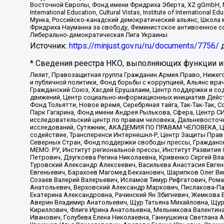
Восточной Европы, Фонд имени Фридриха Эберта, XZ gGmbH, М
International Education, Cultural Vistas, Institute of Intern
Мунка, Российско-канадский демократический альянс, Школа
Фридриха Науманна за свободу, Феминистское антивоенное соп
Либерально-демократическая Лига Украины
Источник:
https://minjust.gov.ru/ru/documents/7756/
д
* Сведения реестра НКО, выполняющих функции ин
Лилит, Правозащитная группа Гражданин.Армия.Право, Нижего
и публичной политики, Фонд борьбы с коррупцией, Альянс вр
Гражданский Союз, Хасдей Ерушалаим, Центр поддержки и сод
движений, Центр социально-информационных инициатив Дейс
Фонд Тольятти, Новое время, Серебряная тайга, Так-Так-Так,
Парк Гагарина, Фонд имени Андрея Рылькова, Сфера, Центр С
исследовательский центр по правам человека, Дальневосточн
исследований, Сутяжник, АКАДЕМИЯ ПО ПРАВАМ ЧЕЛОВЕКА, Це
содействие, Трансперенси Интернешнл-Р, Центр Защиты Прав
Северных Стран, Фонд поддержки свободы прессы, Гражданск
МЕМО. РУ, Институт региональной прессы, Институт Развити
Петрович, Дзугкоева Регина Николаевна, Кривенко Сергей В
Туровский Александр Алексеевич, Васильева Анастасия Евген
Евгеньевич, Барахоев Магомед Бекханович, Шарипков Олег В
Созаев Валерий Валерьевич, Исламов Тимур Рифгатович, Рома
Анатольевич, Верховский Александр Маркович, Пислакова-Па
Екатерина Александровна, Рачинский Ян Збигневич, Жемкова 
Аверин Владимир Анатольевич, Щур Татьяна Михайловна, Щур
Кириллович, Флиге Ирина Анатольевна, Мельникова Валентин
Иванович, Голубева Елена Николаевна, Ганнушкина Светлана 