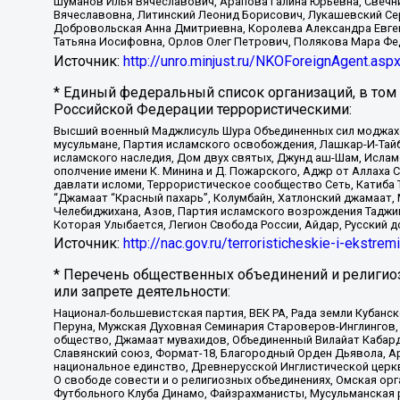
Шуманов Илья Вячеславович, Арапова Галина Юрьевна, Свечн
Вячеславовна, Литинский Леонид Борисович, Лукашевский Се
Добровольская Анна Дмитриевна, Королева Александра Евген
Татьяна Иосифовна, Орлов Олег Петрович, Полякова Мара Фе
Источник:
http://unro.minjust.ru/NKOForeignAgent.asp
* Единый федеральный список организаций, в том
Российской Федерации террористическими:
Высший военный Маджлисуль Шура Объединенных сил моджахедо
мусульмане, Партия исламского освобождения, Лашкар-И-Тай
исламского наследия, Дом двух святых, Джунд аш-Шам, Ислам
ополчение имени К. Минина и Д. Пожарского, Аджр от Аллаха 
давлати исломи, Террористическое сообщество Сеть, Катиба Та
“Джамаат “Красный пахарь”, Колумбайн, Хатлонский джамаат, 
Челебиджихана, Азов, Партия исламского возрождения Таджи
Которая Улыбается, Легион Свобода России, Айдар, Русский 
Источник:
http://nac.gov.ru/terroristicheskie-i-ekstrem
* Перечень общественных объединений и религио
или запрете деятельности:
Национал-большевистская партия, ВЕК РА, Рада земли Кубан
Перуна, Мужская Духовная Семинария Староверов-Инглингов, 
общество, Джамаат мувахидов, Объединенный Вилайат Кабарды
Славянский союз, Формат-18, Благородный Орден Дьявола, А
национальное единство, Древнерусской Инглистической церк
О свободе совести и о религиозных объединениях, Омская ор
Футбольного Клуба Динамо, Файзрахманисты, Мусульманская р