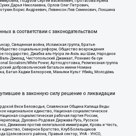
имировна, Подузов Сергей Васильевич, Протасова Ирина
Сухих Дарья Николаевна, Орлов Олег Петрович,
отухин Борис Андреевич, Левинсон Лев Семенович, Локшина
нных в соответствии с законодательством
сар, Священная война, Исламская группа, Братья-
а, Общество социальных реформ, Общество возрождения
ое государство, Джабха аль-Нусра ли-Ахль аш-Шам, Народное
 Валь-Джихад, Чистопольский Джамаат, Рохнамо ба суи
nal Socialism/White Power, Артподготовка, Религиозная группа
атарский добровольческий батальон имени Номана
ка, Батал-Хаджи Белхороев, Маньяки Культ Убийц, Молодёжь
тупившее в законную силу решение о ликвидации
ардской Веси Беловодья, Славянская Община Капища Веды
ское национальное единство, Национал-социалистическое
 Национал-социалистическая рабочая партия России,
Череповца, Духовно-Родовая Держава Русь, Русское
з, Движение против нелегальной иммиграции, Кровь и Честь,
е единство, Северное Братство, Клуб Болельщиков
ода Щелковского района, Правый сектор, УНА - УНСО,