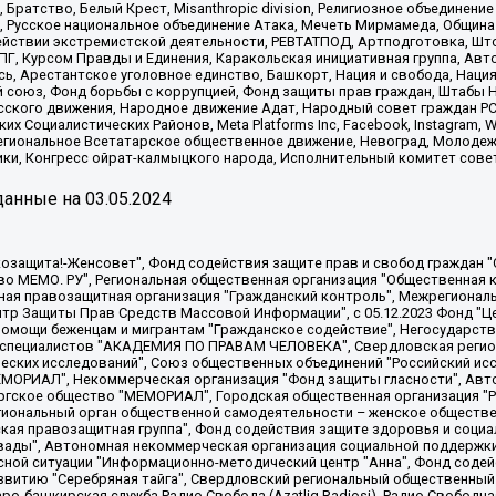
 Братство, Белый Крест, Misanthropic division, Религиозное объединен
е, Русское национальное объединение Атака, Мечеть Мирмамеда, Община
йствии экстремистской деятельности, РЕВТАТПОД, Артподготовка, Што
, Курсом Правды и Единения, Каракольская инициативная группа, Автог
ь, Арестантское уголовное единство, Башкорт, Нация и свобода, Нация и
союз, Фонд борьбы с коррупцией, Фонд защиты прав граждан, Штабы На
сского движения, Народное движение Адат, Народный совет граждан РС
х Социалистических Районов, Meta Platforms Inc, Facebook, Instagram
Региональное Всетатарское общественное движение, Невоград, Молоде
ки, Конгресс ойрат-калмыцкого народа, Исполнительный комитет сове
анные на
03.05.2024
 "Мы против СПИДа", Камалягин Денис Николаевич, Маркелов Сергей Евгеньевич, Пономарев Лев Александрович, Савицкая Людмила Алексеевна, Автономная некоммерческая организация "Центр по работе с проблемой насилия "НАСИЛИЮ.НЕТ", Межрегиональный профессиональный союз работников здравоохранения "Альянс врачей", Юридическое лицо, зарегистрированное в Латвийской Республике, SIA "Medusa Project" (регистрационный номер 40103797863, дата регистрации 10.06.2014), Некоммерческая организация "Фонд по борьбе с коррупцией", Автономная некоммерческая организация "Институт права и публичной политики", Баданин Роман Сергеевич, Гликин Максим Александрович, Железнова Мария Михайловна, Лукьянова Юлия Сергеевна, Маетная Елизавета Витальевна, Маняхин Петр Борисович, Чуракова Ольга Владимировна, Ярош Юлия Петровна, Юридическое лицо "The Insider SIA", зарегистрированное в Риге, Латвийская Республика (дата регистрации 26.06.2015), являющееся администратором доменного имени интернет-издания "The Insider SIA", https://theins.ru, Постернак Алексей Евгеньевич, Рубин Михаил Аркадьевич, Анин Роман Александрович, Юридическое лицо Istories fonds, зарегистрированное в Латвийской Республике (регистрационный номер 50008295751, дата регистрации 24.02.2020), Великовский Дмитрий Александрович, Долинина Ирина Николаевна, Мароховская Алеся Алексеевна, Шлейнов Роман Юрьевич, Шмагун Олеся Валентиновна, Общество с ограниченной ответственностью "Альтаир 2021", Общество с ограниченной ответственностью "Вега 2021", Общество с ограниченной ответственностью "Главный редактор 2021", Общество с ограниченной ответственностью "Ромашки монолит", Важенков Артем Валерьевич, Ивановская областная общественная организация "Центр гендерных исследований", Гурман Юрий Альбертович, Медиапроект "ОВД-Инфо", Егоров Владимир Владимирович, Жилинский Владимир Александрович, Общество с ограниченной ответственностью "ЗП", Иванова София Юрьевна, Карезина Инна Павловна, Кильтау Екатерина Викторовна, Петров Алексей Викторович, Пискунов Сергей Евгеньевич, Смирнов Сергей Сергеевич, Тихонов Михаил Сергеевич, Общество с ограниченной ответственностью "ЖУРНАЛИСТ-ИНОСТРАННЫЙ АГЕНТ", Арапова Галина Юрьевна, Вольтская Татьяна Анатольевна, Американская компания "Mason G.E.S. Anonymous Foundation" (США), являющаяся владельцем интернет-издания https://mnews.world/, Компания "Stichting Bellingcat", зарегистрированная в Нидерландах (дата регистрации 11.07.2018), Захаров Андрей Вячеславович, Клепиковская Екатерина Дмитриевна, Общество с ограниченной ответственностью "МЕМО", Перл Роман Александрович, Симонов Евгений Алексеевич, Соловьева Елена Анатольевна, Сотников Даниил Владимирович, Сурначева Елизавета Дмитриевна, Автономная некоммерческая организация по защите прав человека и информированию населения "Якутия – Наше Мнение", Общество с ограниченной ответственностью "Москоу диджитал медиа", с 26.01.2023 Общество с ограниченной ответственностью "Чайка Белые сады", Ветошкина Валерия Валерьевна, Заговора Максим Александрович, Межрегиональное общественное движение "Российская ЛГБТ - сеть", Оленичев Максим Владимирович, Павлов Иван Юрьевич, Скворцова Елена Сергеевна, Общество с ограниченной ответственностью "Как бы инагент", Кочетков Игорь Викторович, Общество с ограниченной ответственностью "Честные выборы", Еланчик Олег Александрович, Общество с ограниченной ответственностью "Нобелевский призыв", Гималова Регина Эмилевна, Григорьев Андрей Валерьевич, Григорьева Алина Александровна, Ассоциация по содействию защите прав призывников, альтернативнослужащих и военнослужащих "Правозащитная группа "Гражданин.Армия.Право", Хисамова Регина Фаритовна, Автономная некоммерческая организация по реализации социально-правовых программ "Лилит"