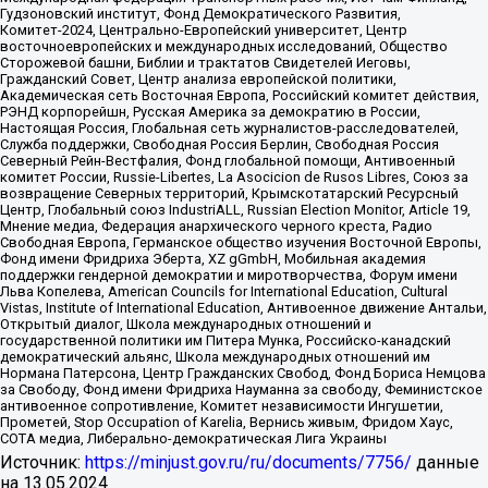
Гудзоновский институт, Фонд Демократического Развития,
Комитет-2024, Центрально-Европейский университет, Центр
восточноевропейских и международных исследований, Общество
Сторожевой башни, Библии и трактатов Свидетелей Иеговы,
Гражданский Совет, Центр анализа европейской политики,
Академическая сеть Восточная Европа, Российский комитет действия,
РЭНД корпорейшн, Русская Америка за демократию в России,
Настоящая Россия, Глобальная сеть журналистов-расследователей,
Служба поддержки, Свободная Россия Берлин, Свободная Россия
Северный Рейн-Вестфалия, Фонд глобальной помощи, Антивоенный
комитет России, Russie-Libertes, La Asocicion de Rusos Libres, Союз за
возвращение Северных территорий, Крымскотатарский Ресурсный
Центр, Глобальный союз IndustriALL, Russian Election Monitor, Article 19,
Мнение медиа, Федерация анархического черного креста, Радио
Свободная Европа, Германское общество изучения Восточной Европы,
Фонд имени Фридриха Эберта, XZ gGmbH, Мобильная академия
поддержки гендерной демократии и миротворчества, Форум имени
Льва Копелева, American Councils for International Education, Cultural
Vistas, Institute of International Education, Антивоенное движение Антальи,
Открытый диалог, Школа международных отношений и
государственной политики им Питера Мунка, Российско-канадский
демократический альянс, Школа международных отношений им
Нормана Патерсона, Центр Гражданских Свобод, Фонд Бориса Немцова
за Свободу, Фонд имени Фридриха Науманна за свободу, Феминистское
антивоенное сопротивление, Комитет независимости Ингушетии,
Прометей, Stop Occupation of Karelia, Вернись живым, Фридом Хаус,
СОТА медиа, Либерально-демократическая Лига Украины
Источник:
https://minjust.gov.ru/ru/documents/7756/
данные
на
13.05.2024