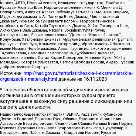
Кавказ, АБТО, Правый сектор, Исламское государство, Джабха аль-
Нусра ли-Ахль аш-Шам, Народное ополчение имени К. Минина и Д.
Пожарского, Аджр от Аллаха Субхану уа Тагьаля SHAM, АУМ Синрике,
Муджахеды джамаата Ат-Тавхида Валь-Джихад, Чистопольский
Джамаат, Рохнамо ба суи давлати исломи, Террористическое
сообщество Сеть, Катиба Таухид валь-Джихад, Хайят Тахрир аш-Шам,
Ахлю Сунна Валь Джамаа, National Socialism/White Power,
Артподготовка, Религиозная группа “Джамаат “Красный пахарь”,
Колумбайн, Хатлонский джамаат, Мусульманская религиозная группа п.
Кушкуль г. Оренбург, Крымско-татарский добровольческий батальон
имени Номана Челебиджихана, Азов, Партия исламского возрождения
Таджикистана, Народная самооборона, Дуббайский джамаат,
московская ячейка, Батал-Хаджи Белхороев, Маньяки Культ Убийц,
Молодёжь Которая Улыбается, Легион Свобода России, Айдар, Русский
добровольческий корпус
Источник:
http://nac.gov.ru/terroristicheskie-i-ekstremistskie-
organizacii-i-materialy.html
данные на
16.11.2023
* Перечень общественных объединений и религиозных
организаций в отношении которых судом принято
вступившее в законную силу решение о ликвидации или
запрете деятельности:
Национал-большевистская партия, ВЕК РА, Рада земли Кубанской
Духовно Родовой Державы Русь, Община Духовного Управления
Асгардской Веси Беловодья, Славянская Община Капища Веды Перуна,
Мужская Духовная Семинария Староверов-Инглингов, Нурджулар, К
Богодержавию, Таблиги Джамаат, Свидетели Иеговы, Русское