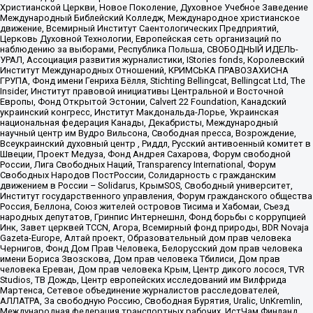
Христианской Церкви, Новое Поколение, Духовное Учебное Заведение
Международный Библейский Колледж, Международное христианское
движение, Всемирный Институт Саентологических Предприятий,
Церковь Духовной Технологии, Европейская сеть организаций по
наблюдению за выборами, Республика Польша, СВОБОДНЫЙ ИДЕЛЬ-
УРАЛ, Ассоциация развития журналистики, IStories fonds, Королевский
Институт Международных Отношений, КРИМСЬКА ПРАВОЗАХИСНА
ГРУПА, Фонд имени Генриха Бёлля, Stichting Bellingcat, Bellingcat Ltd, The
Insider, Институт правовой инициативы Центральной и Восточной
Европы, Фонд Открытой Эстонии, Calvert 22 Foundation, Канадский
украинский конгресс, Институт Макдональда-Лорье, Украинская
национальная федерация Канады, Декабристы, Международный
научный центр им Вудро Вильсона, Свободная пресса, Возрождение,
Всеукраинский духовный центр , Риддл, Русский антивоенный комитет в
Швеции, Проект Медуза, Фонд Андрея Сахарова, Форум свободной
России, Лига Свободных Наций, Transparеncy International, Форум
Свободных Народов ПостРоссии, Солидарность с гражданским
движением в России – Solidarus, КрымSOS, Свободный университет,
Институт государственного управления, Форум гражданского общества
Россия, Беллона, Союз жителей островов Тисима и Хабомаи, Съезд
народных депутатов, Гринпис Интернешнл, Фонд борьбы с коррупцией
Инк, Завет церквей TCCN, Агора, Всемирный фонд природы, BDR Novaja
Gazeta-Europe, Алтай проект, Образовательный дом прав человека
Чернигов, Фонд Дом Прав Человека, Белорусский дом прав человека
имени Бориса Звозскова, Дом прав человека Тбилиси, Дом прав
человека Ереван, Дом прав человека Крым, Центр дикого лосося, TVR
Studios, ТВ Дождь, Центр европейских исследований им Вилфрида
Мартенса, Сетевое объединение журналистов расследователей,
АЛЛАТРА, За свободную Россию, Свободная Бурятия, Uralic, UnKremlin,
Международная федерация транспортных рабочих, ИстЧам Финланд,