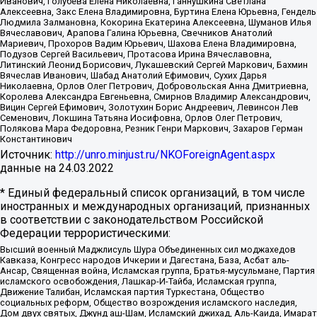
Иванович, Голубева Елена Николаевна, Ганнушкина Светлана
Алексеевна, Закс Елена Владимировна, Буртина Елена Юрьевна, Гендель
Людмила Залмановна, Кокорина Екатерина Алексеевна, Шуманов Илья
Вячеславович, Арапова Галина Юрьевна, Свечников Анатолий
Мариевич, Прохоров Вадим Юрьевич, Шахова Елена Владимировна,
Подузов Сергей Васильевич, Протасова Ирина Вячеславовна,
Литинский Леонид Борисович, Лукашевский Сергей Маркович, Бахмин
Вячеслав Иванович, Шабад Анатолий Ефимович, Сухих Дарья
Николаевна, Орлов Олег Петрович, Добровольская Анна Дмитриевна,
Королева Александра Евгеньевна, Смирнов Владимир Александрович,
Вицин Сергей Ефимович, Золотухин Борис Андреевич, Левинсон Лев
Семенович, Локшина Татьяна Иосифовна, Орлов Олег Петрович,
Полякова Мара Федоровна, Резник Генри Маркович, Захаров Герман
Константинович
Источник:
http://unro.minjust.ru/NKOForeignAgent.aspx
данные на
24.03.2022
* Единый федеральный список организаций, в том числе
иностранных и международных организаций, признанных
в соответствии с законодательством Российской
Федерации террористическими:
Высший военный Маджлисуль Шура Объединенных сил моджахедов
Кавказа, Конгресс народов Ичкерии и Дагестана, База, Асбат аль-
Ансар, Священная война, Исламская группа, Братья-мусульмане, Партия
исламского освобождения, Лашкар-И-Тайба, Исламская группа,
Движение Талибан, Исламская партия Туркестана, Общество
социальных реформ, Общество возрождения исламского наследия,
Дом двух святых, Джунд аш-Шам, Исламский джихад, Аль-Каида, Имарат