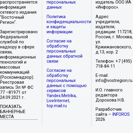
распространяется
персональных
издатель ООО ИА
информация
данных
«Инфорос».
сетевого издания
Политика
Адрес
"Восточный
конфиденциальности
учредителя,
Регион".
и защиты
издателя,
Зарегистрировано
информации
редакции: 117218,
Федеральной
Россия, г. Москва,
Согласие на
службой по
ул.
обработку
надзору в сфере
Кржижановского,
персональных
связи,
д.13, кор. 2
данных обратной
информационных
связи
Телефон: +7 (495)
технологий и
718-84-11
массовых
Согласие на
коммуникаций
обработку
E-mail:
(Роскомнадзор).
персональных
info@vostregion.ru
Реестровая
данных с помощью
запись Эл № ФС
И.О. главного
сервисов
77 –81971 от
редактора
Yandex.Metrika,
24.09.2021 г.
Дорохова Н.В.
LiveInternet,
top.mail.ru
ПОКАЗАТЬ
Разработчик
БАННЕРНЫЕ
сайта –
INFOROS
МЕСТА
2026