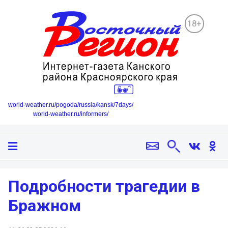
18+
world-weather.ru/pogoda/russia/kansk/7days/
world-weather.ru/informers/
Подробности трагедии в
Бражном