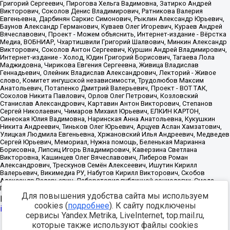
Для повышения удобства сайта мы используем
Источник:
https://minjust.gov.ru/uploaded/files/reestr-
cookies (
подробнее
). К сайту подключены
inostrannyih-agentov-22-03-2024.pdf
данные на
22.03.2024
сервисы Yandex.Metrika, LiveInternet, top.mail.ru,
которые также используют файлы cookies
Разработка -