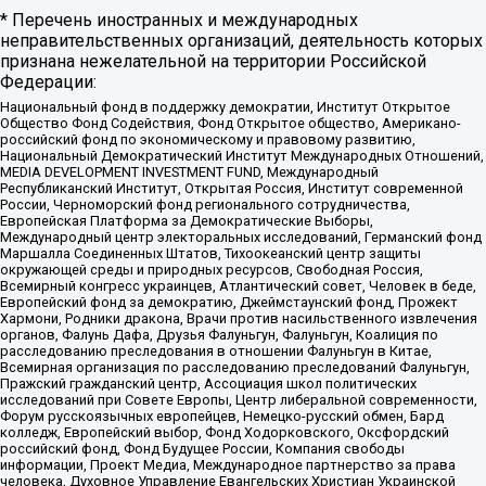
* Перечень иностранных и международных
неправительственных организаций, деятельность которых
признана нежелательной на территории Российской
Федерации:
Национальный фонд в поддержку демократии, Институт Открытое
Общество Фонд Содействия, Фонд Открытое общество, Американо-
российский фонд по экономическому и правовому развитию,
Национальный Демократический Институт Международных Отношений,
MEDIA DEVELOPMENT INVESTMENT FUND, Международный
Республиканский Институт, Открытая Россия, Институт современной
России, Черноморский фонд регионального сотрудничества,
Европейская Платформа за Демократические Выборы,
Международный центр электоральных исследований, Германский фонд
Маршалла Соединенных Штатов, Тихоокеанский центр защиты
окружающей среды и природных ресурсов, Свободная Россия,
Всемирный конгресс украинцев, Атлантический совет, Человек в беде,
Европейский фонд за демократию, Джеймстаунский фонд, Прожект
Хармони, Родники дракона, Врачи против насильственного извлечения
органов, Фалунь Дафа, Друзья Фалуньгун, Фалуньгун, Коалиция по
расследованию преследования в отношении Фалуньгун в Китае,
Всемирная организация по расследованию преследований Фалуньгун,
Пражский гражданский центр, Ассоциация школ политических
исследований при Совете Европы, Центр либеральной современности,
Форум русскоязычных европейцев, Немецко-русский обмен, Бард
колледж, Европейский выбор, Фонд Ходорковского, Оксфордский
российский фонд, Фонд Будущее России, Компания свободы
информации, Проект Медиа, Международное партнерство за права
человека, Духовное Управление Евангельских Христиан Украинской