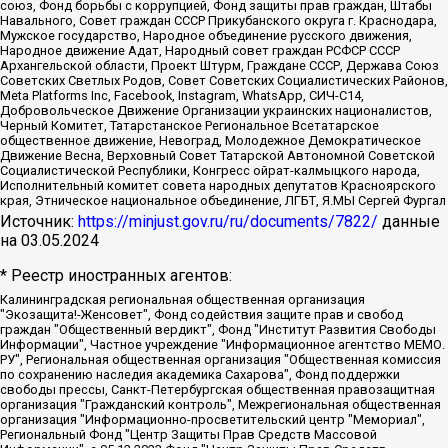
союз, Фонд борьбы с коррупцией, Фонд защиты прав граждан, Штабы
Навального, Совет граждан СССР Прикубанского округа г. Краснодара,
Мужское государство, Народное объединение русского движения,
Народное движение Адат, Народный совет граждан РСФСР СССР
Архангельской области, Проект Штурм, Граждане СССР, Держава Союз
Советских Светлых Родов, Совет Советских Социалистических Районов,
Meta Platforms Inc, Facebook, Instagram, WhatsApp, СИЧ-С14,
Добровольческое Движение Организации украинских националистов,
Черный Комитет, Татарстанское Региональное Всетатарское
общественное движение, Невоград, Молодежное Демократическое
Движение Весна, Верховный Совет Татарской Автономной Советской
Социалистической Республики, Конгресс ойрат-калмыцкого народа,
Исполнительный комитет совета народных депутатов Красноярского
края, Этническое национальное объединение, ЛГБТ, Я.МЫ Сергей Фургал
Источник:
https://minjust.gov.ru/ru/documents/7822/
данные
на
03.05.2024
* Реестр иностранных агентов:
Калининградская региональная общественная организация "Экозащита!-Женсовет", Фонд содействия защите прав и свобод граждан "Общественный вердикт", Фонд "Институт Развития Свободы Информации", Частное учреждение "Информационное агентство МЕМО. РУ", Региональная общественная организация "Общественная комиссия по сохранению наследия академика Сахарова", Фонд поддержки свободы прессы, Санкт-Петербургская общественная правозащитная организация "Гражданский контроль", Межрегиональная общественная организация "Информационно-просветительский центр "Мемориал", Региональный Фонд "Центр Защиты Прав Средств Массовой Информации", с 05.12.2023 Фонд "Центр Защиты Прав Средств массовой информации", Региональная общественная благотворительная организация помощи беженцам и мигрантам "Гражданское содействие", Негосударственное образовательное учреждение дополнительного профессионального образования (повышение квалификации) специалистов "АКАДЕМИЯ ПО ПРАВАМ ЧЕЛОВЕКА", Свердловская региональная общественная организация "Сутяжник", Автономная некоммерческая организация "Центр независимых социологических исследований", Союз общественных объединений "Российский исследовательский центр по правам человека", Региональное общественное учреждение научно-информационный центр "МЕМОРИАЛ", Некоммерческая организация "Фонд защиты гласности", Автономная некоммерческая организация "Институт прав человека", Городская общественная организация "Екатеринбургское общество "МЕМОРИАЛ", Городская общественная организация "Рязанское историко-просветительское и правозащитное общество "Мемориал" (Рязанский Мемориал), Челябинский региональный орган общественной самодеятельности – женское общественное объединение "Женщины Евразии", Челябинский региональный орган общественной самодеятельности "Уральская правозащитная группа", Фонд содействия защите здоровья и социальной справедливости имени Андрея Рылькова, Автономная Некоммерческая Организация "Аналитический Центр Юрия Левады", Автономная некоммерческая организация социальной поддержки населения "Проект Апрель", Региональная общественная организация помощи женщинам и детям, находящимся в кризисной ситуации "Информационно-методический центр "Анна", Фонд содействия развитию массовых коммуникаций и правовому просвещению "Так-так-Так", Фонд содействия устойчивому развитию "Серебряная тайга", Свердловский региональный общественный фонд социальных проектов "Новое время", "Idel.Реалии", Кавказ.Реалии, Крым.Реалии, Телеканал Настоящее Время, Татаро-башкирская служба Радио Свобода (Azatliq Radiosi), Радио Свободная Европа/Радио Свобода (PCE/PC), "Сибирь.Реалии", "Фактограф", Благотворительный фонд помощи осужденным и их семьям, Автономная некоммерческая организация "Институт глобализации и социальных движений", Фонд "В защиту прав заключенных", Частное учреждение "Центр поддержки и содействия развитию средств массовой информации", Пензенский региональный общественный благотворительный фонд "Гражданский союз", "Север.Реалии", Некоммерческая организация Фонд "Правовая инициатива", Общество с ограниченной ответственностью "Радио Свободная Европа/Радио Свобода", Чешское информационное агентство "MEDIUM-ORIENT", Красноярская региональная общественная организация "Мы против СПИДа", Камалягин Денис Николаевич, Маркелов Сергей Евгеньевич, Пономарев Лев Александрович, Савицкая Людмила Алексеевна, Автономная некоммерческая организация "Центр по работе с проблемой насилия "НАСИЛИЮ.НЕТ", Межрегиональный профессиональный союз работников здравоохранения "Альянс врачей", Юридическое лицо, зарегистрированное в Латвийской Республике, SIA "Medusa Project" (регистрационный номер 40103797863, дата регистрации 10.06.2014), Некоммерческая организация "Фонд по борьбе с коррупцией", Автономная некоммерческая организация "Институт права и публичной политики", Баданин Роман Сергеевич, Гликин Максим Александрович, Железнова Мария Михайловна, Лукьянова Юлия Сергеевна, Маетная Елизавета Витальевна, Маняхин Петр Борисович, Чуракова Ольга Владимировна, Ярош Юлия Петровна, Юридическое лицо "The Insider SIA", зарегистрированное в Риге, Латвийская Республика (дата регистрации 26.06.2015), являющееся администратором доменного имени интернет-издания "The Insider SIA", https://theins.ru, Постернак Алексей Евгеньевич, Рубин Михаил Аркадьевич, Анин Роман Александрович, Юридическое лицо Istories fonds, зарегистрированное в Латвийской Республике (регистрационный номер 50008295751, дата регистрации 24.02.2020), Великовский Дмитрий Александрович, Долинина Ирина Николаевна, Мароховская Алеся Алексеевна, Шлейнов Роман Юрьевич, Шмагун Олеся Валентиновна, Общество с ограниченной ответственностью "Альтаир 2021", Общество с ограниченной ответственностью "Вега 2021", Общество с ограниченной ответственностью "Главный редактор 2021", Общество с ограниченной ответственностью "Ромашки монолит", Важенков Артем Валерьевич, Ивановская областная общественная организация "Центр гендерных исследований", Гурман Юрий Альбертович, Медиапроект "ОВД-Инфо", Егоров Владимир Владимирович, Жилинский Владимир Александрович, Общество с ограниченной ответственностью "ЗП", Иванова София Юрьевна, Карезина Инна Павловна, Кильтау Екатерина Викторовна, Петров Алексей Викторович, Пискунов Сергей Евгеньевич, Смирнов Сергей Сергеевич, Тихонов Михаил Сергеевич, Общество с ограниченной ответственностью "ЖУРНАЛИСТ-ИНОСТРАННЫЙ АГЕНТ", Арапова Галина Юрьевна, Вольтская Татьяна Анатольевна, Американская компания "Mason G.E.S. Anonymous Foundation" (США), являющаяся владельцем интернет-издания https://mnews.world/, Компания "Stichting Bellingcat", зарегистрированная в Нидерландах (дата регистрации 11.07.2018), Захаров Андрей Вячеславович, Клепиковская Екатерина Дмитриевна, Общество с ограниченной ответственностью "МЕМО", Перл Роман Александрович, Симонов Евгений Алексеевич, Соловьева Елена Анатольевна, Сотников Даниил Владимирович, Сурначева Елизавета Дмитриевна, Автономная некоммерческая организация по защите прав человека и информированию населения "Якутия – Наше Мнение", Общество с ограниченной ответственностью "Москоу диджитал медиа", с 26.01.2023 Общество с ограниченной ответственностью "Чайка Белые сады", Ветошкина Валерия Валерьевна, Заговора Максим Александрович, Межрегиональное общественное движение "Российская ЛГБТ - сеть", Оленичев Максим Владимирович, Павлов Иван Юрьевич, Скворцова Елена Сергеевна, Общество с ограниченной ответственностью "Как бы инагент", Кочетков Игорь Викторович, Общество с ограниченной ответственностью "Честные выборы", Еланчик Олег Александрович, Общество с ограниченной ответственностью "Нобелевский призыв", Гималова Регина Эмилевна, Григорьев Андрей Валерьевич, Григорьева Алина Александровна, Ассоциация по содействию защите прав призывников, альтернативнослужащих и военнослужащих "Правозащитная группа "Гражданин.Армия.Право", Хисамова Регина Фаритовна, Автономная некоммерческая организация по реализации социально-правовых программ "Лилит", Дальневосточное общественное движение "Маяк", Санкт-Петербургская ЛГБТ-инициативная группа "Выход", Инициативная группа ЛГБТ+ "Реверс", Алексеев Андрей Викторович, Бекбулатова Таисия Львовна, Беляев Иван Михайлович, Владыкина Елена Сергеевна, Гельман Марат Александрович, Никульшина Вероника Юрьевна, Толоконникова Надежда Андреевна, Шендерович Виктор Анатольевич, Общество с ограниченной ответственностью "Данное сообщение", Общество с ограниченной ответственностью Издательский дом "Новая глава", Айнбиндер Александра Александровна, Московский комьюнити-центр для ЛГБТ+инициатив, Благотворительный фонд развития филантропии, Deutsche Welle (Германия, Kurt-Schumacher-Strasse 3, 53113 Bonn), Борзунова Мария Михайловна, Воробьев Виктор Викторович, Голубева Анна Львовна, Константинова Алла Михайловна, Малкова Ирина Владимировна, Мурадов Мурад Абдулгалимович, Осетинская Елизавета Николаевна, Понасенков Евгений Николаевич, Ганапольский Матвей Юрьевич, Киселев Евгений Алексеевич, Борухович Ирина Григорьевна, Дремин Иван Тимофеевич, Дубровский Дмитрий Викторович, Красноярская региональная общественная организация поддержки и развития альтернативных образовательных технологий и межкультурных коммуникаций "ИНТЕРРА", Маяковская Екатерина Алексеевна, Фейгин Марк Захарович, Филимонов Андрей Викторович, Дзугкоева Регина Николаевна, Доброхотов Роман Александрович, Дудь Юрий Александрович, Елкин Сергей Владимирович, Кругликов Кирилл Игоревич, Сабунаева Мария Леонидовна, Семенов Алексей Владимирович, Шаинян Карен Багратович, Шульман Екатерина Михайловна, Асафьев Артур Валерьевич, Вахштайн Виктор Семенович, Венедиктов Алексей Алексеевич, Лушникова Екатерина Евгеньевна, Волков Леонид Михайлович, Невзоров Александр Глебович, Пархоменко Сергей Борисович, Сироткин Ярослав Николаевич, Кара-Мурза Владимир Владимирович, Баранова Наталья Владимировна, Гозман Леонид Яковлевич, Кагарлицкий Борис Юльевич, Климарев Михаил Валерьевич, Милов Владимир Станиславович, Автономная некоммерческая организация Краснодарский центр современного искусства "Типография", Моргенштерн Алишер Тагирович, Соболь Любовь Эдуардовна, Общество с ограниченной ответственностью "ЛИЗА НОРМ", Каспаров Гарри Кимович, Ходорковский Михаил Борисович, Общество с ограниченной ответственностью "Апрельские тезисы", Данилович Ирина Брониславовна, Кашин Олег Владимирович, Петров Николай Владимирович, Пивоваров Алексей Владимирович, Соколов Михаил Владимирович, Цветкова Юлия Владимировна, Чичваркин Евгений Александрович, Комитет против пыток/Команда против пыток, Общество с ограниченной ответственностью "Первый научный", Общество с ограниченной ответственностью "Вертолет и ко", Белоцерковская Вероника Борисовна, Кац Максим Евгеньевич, Лазарева Татьяна Юрьевна, Шаведдинов Руслан Табризович, Яшин Илья Валерьевич, Общество с ограниченной ответственностью "Иноагент ААВ", Алешковский Дмитрий Петрович, Альбац Евгения Марковна, Быков Дмитрий Львович, Галямина Юлия Евгеньевна, Лойко Сергей Леонидович, Мартынов Кирилл Константинович, Медведев Сергей Александрович, Крашенинников Федор Геннадиевич, Гордеева Катерина Вл