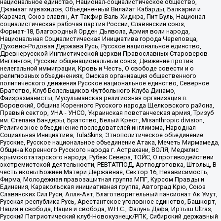
национальное единство, Национал-социалистическое общество,
Джамаат мувахидов, Объединенный Вилайат Кабарды, Балкарии и
Карачая, Союз славян, Ат-Такфир Валь-Хиджра, Пит Буль, Национал-
социалистическая рабочая партия России, Славянский союз,
Формат-18, Благородный Орден Дьявола, Армия воли народа,
Национальная Социалистическая Инициатива города Череповца,
Духовно-Родовая Держава Русь, Русское национальное единство,
Древнерусской Инглистической церкви Православных Староверов-
Инглингов, Русский общенациональный союз, Движение против
нелегальной иммиграции, Кровь и Честь, О свободе совести и о
религиозных объединениях, Омская организация общественного
политического движения Русское национальное единство, Северное
Братство, Клуб Болельщиков Футбольного Клуба Динамо,
Файзрахманисты, Мусульманская религиозная организация п.
Боровский, Община Коренного Русского народа Щелковского района,
Правый сектор, УНА - УНСО, Украинская повстанческая армия, Тризуб
им. Степана Бандеры, Братство, Белый Крест, Misanthropic division,
Религиозное объединение последователей инглиизма, Народная
Социальная Инициатива, TulaSkins, Этнополитическое объединение
Русские, Русское национальное объединение Атака, Мечеть Мирмамеда,
Община Коренного Русского народа г. Астрахани, ВОЛЯ, Меджлис
крымскотатарского народа, Рубеж Севера, ТОЙС, О противодействии
экстремистской деятельности, РЕВТАТПОД, Артподготовка, Штольц, В
честь иконы Божией Матери Державная, Сектор 16, Независимость,
Фирма, Молодежная правозащитная группа МПГ, Курсом Правды и
Единения, Каракольская инициативная группа, Автоград Крю, Союз
Славянских Сил Руси, Алля-Аят, Благотворительный пансионат Ак Умут,
Русская республика Русь, Арестантское уголовное единство, Башкорт,
Нация и свобода, Нация и свобода, W.H.С., Фалунь Дафа, Иртыш Ultras,
Русский Патриотический клуб-Новокузнецк/РПК, Сибирский державный