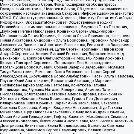
Министров Северных Стран, Фонд поддержки свободы прессы,
Гражданский контроль, Человек и Закон, Общественная комиссия по
сохранению наследия академика Сахарова, Информационное агентство
МЕМО. РУ, Институт региональной прессы, Институт Развития Свободы
Информации, Экозащита!-Женсовет, Общественный вердикт,
Евразийская антимонопольная ассоциация, Бедушев Петр Петрович,
Дзугкоева Регина Николаевна, Кривенко Сергей Владимирович,
Милославский Павел Юрьевич, Шнырова Ольга Вадимовна, Чанышева
Лилия Айратовна, Сидорович Ольга Борисовна, Туровский Александр
Алексеевич, Васильева Анастасия Евгеньевна, Ривина Анна Валерьевна,
Бойко Анатолий Николаевич, Дугин Сергей Георгиевич, Пивоваров
Андрей Сергеевич, Аверин Виталий Евгеньевич, Барахоев Магомед
Бекханович, Шарипков Олег Викторович, Мошель Ирина Ароновна,
Шведов Григорий Сергеевич, Пономарев Лев Александрович,
Каргалицкий Борис Юльевич, Созаев Валерий Валерьевич, Исламов
Тимур Рифгатович, Романова Ольга Евгеньевна, Щаров Сергей
Алексадрович, Цирульников Борис Альбертович, Гасан Ольга Павловна,
Паутов Юрий Анатольевич, Верховский Александр Маркович,
Пислакова-Паркер Марина Петровна, Кочеткова Татьяна
Владимировна, Чуркина Наталья Валерьевна, Акимова Татьяна
Николаевна, Золотарева Екатерина Александровна, Рачинский Ян
Збигневич, Жемкова Елена Борисовна, Гудков Лев Дмитриевич,
Илларионова Юлия Юрьевна, Саранг Анна Васильевна, Захарова
Светлана Сергеевна, Аверин Владимир Анатольевич, Щур Татьяна
Михайловна, Щур Николай Алексеевич, Блинушов Андрей Юрьевич,
Мосин Алексей Геннадьевич, Гефтер Валентин Михайлович, Симонов
Алексей Кириллович, Флиге Ирина Анатольевна, Мельникова Валентина
Дмитриевна, Вититинова Елена Владимировна, Баженова Светлана
Куприяновна, Максимов Сергей Владимирович, Беляев Сергей