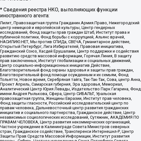
* Сведения реестра НКО, выполняющих функции
иностранного агента:
Лилит, Правозащитная группа Гражданин.Армия.Право, Нижегородский
центр немецкой и европейской культуры, Центр гендерных
исследований, Фонд защиты прав граждан Штаб, Институт права и
публичной политики, Фонд борьбы с коррупцией, Альянс врачей,
НАСИЛИЮ.НЕТ, Мы против СПИДа, СВЕЧА, Гуманитарное действие,
Открытый Петербург, Лига Избирателей, Правовая инициатива,
Гражданский Союз, Хасдей Ерушалаим, Центр поддержки и содействия
развитию средств массовой информации, Горячая Линия, В защиту
прав заключенных, Институт глобализации и социальных движений,
Центр социально-информационных инициатив Действие,
Благотворительный фонд охраны здоровья и защиты прав граждан,
Благотворительный фонд помощи осужденным и их семьям, Фонд
Тольятти, Новое время, Серебряная тайга, Так-Так-Так, Сова, центр Анна,
Проект Апрель, Самарская губерния, Эра здоровья, Мемориал,
Аналитический Центр Юрия Левады, Издательство Парк Гагарина, Фонд
имени Андрея Рылькова, Сфера, Центр СИБАЛЬТ, Уральская
правозащитная группа, Женщины Евразии, Институт прав человека,
Фонд защиты гласности, Российский исследовательский центр по
правам человека, Дальневосточный центр развития гражданских
инициатив и социального партнерства, Гражданское действие, Центр
независимых социологических исследований, Сутяжник, АКАДЕМИЯ ПО
ПРАВАМ ЧЕЛОВЕКА, Центр развития некоммерческих организаций,
Частное учреждение в Калининграде Совета Министров северных
стран, Гражданское содействие, Трансперенси Интернешнл-Р, Центр
Защиты Прав Средств Массовой Информации, Институт развития
прессы - Сибирь, Частное учреждение в Санкт-Петербурге Совета