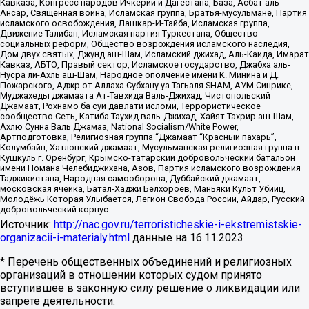
Кавказа, Конгресс народов Ичкерии и Дагестана, База, Асбат аль-
Ансар, Священная война, Исламская группа, Братья-мусульмане, Партия
исламского освобождения, Лашкар-И-Тайба, Исламская группа,
Движение Талибан, Исламская партия Туркестана, Общество
социальных реформ, Общество возрождения исламского наследия,
Дом двух святых, Джунд аш-Шам, Исламский джихад, Аль-Каида, Имарат
Кавказ, АБТО, Правый сектор, Исламское государство, Джабха аль-
Нусра ли-Ахль аш-Шам, Народное ополчение имени К. Минина и Д.
Пожарского, Аджр от Аллаха Субхану уа Тагьаля SHAM, АУМ Синрике,
Муджахеды джамаата Ат-Тавхида Валь-Джихад, Чистопольский
Джамаат, Рохнамо ба суи давлати исломи, Террористическое
сообщество Сеть, Катиба Таухид валь-Джихад, Хайят Тахрир аш-Шам,
Ахлю Сунна Валь Джамаа, National Socialism/White Power,
Артподготовка, Религиозная группа “Джамаат “Красный пахарь”,
Колумбайн, Хатлонский джамаат, Мусульманская религиозная группа п.
Кушкуль г. Оренбург, Крымско-татарский добровольческий батальон
имени Номана Челебиджихана, Азов, Партия исламского возрождения
Таджикистана, Народная самооборона, Дуббайский джамаат,
московская ячейка, Батал-Хаджи Белхороев, Маньяки Культ Убийц,
Молодёжь Которая Улыбается, Легион Свобода России, Айдар, Русский
добровольческий корпус
Источник:
http://nac.gov.ru/terroristicheskie-i-ekstremistskie-
organizacii-i-materialy.html
данные на
16.11.2023
* Перечень общественных объединений и религиозных
организаций в отношении которых судом принято
вступившее в законную силу решение о ликвидации или
запрете деятельности: