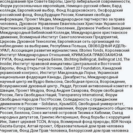
исследований при Совете Европы, Центр либеральной современности,
Форум русскоязычных европейцев, Немецко-русский обмен, Бард
колледж, Европейский выбор, Фонд Ходорковского, Оксфордский
российский фонд, Фонд Будущее России, Компания свободы
информации, Проект Медиа, Международное партнерство за права
человека, Духовное Управление Евангельских Христиан Украинской
Христианской Церкви, Новое Поколение, Духовное Учебное Заведение
Международный Библейский Колледж, Международное христианское
движение, Всемирный Институт Саентологических Предприятий,
Церковь Духовной Технологии, Европейская сеть организаций по
наблюдению за выборами, Республика Польша, СВОБОДНЫЙ ИДЕЛЬ-
УРАЛ, Ассоциация развития журналистики, IStories fonds, Королевский
Институт Международных Отношений, КРИМСЬКА ПРАВОЗАХИСНА
ГРУПА, Фонд имени Генриха Бёлля, Stichting Bellingcat, Bellingcat Ltd, The
Insider, Институт правовой инициативы Центральной и Восточной
Европы, Фонд Открытой Эстонии, Calvert 22 Foundation, Канадский
украинский конгресс, Институт Макдональда-Лорье, Украинская
национальная федерация Канады, Декабристы, Международный
научный центр им Вудро Вильсона, Свободная пресса, Возрождение,
Всеукраинский духовный центр , Риддл, Русский антивоенный комитет в
Швеции, Проект Медуза, Фонд Андрея Сахарова, Форум свободной
России, Лига Свободных Наций, Transparеncy International, Форум
Свободных Народов ПостРоссии, Солидарность с гражданским
движением в России – Solidarus, КрымSOS, Свободный университет,
Институт государственного управления, Форум гражданского общества
Россия, Беллона, Союз жителей островов Тисима и Хабомаи, Съезд
народных депутатов, Гринпис Интернешнл, Фонд борьбы с коррупцией
Инк, Завет церквей TCCN, Агора, Всемирный фонд природы, BDR Novaja
Gazeta-Europe, Алтай проект, Образовательный дом прав человека
Чернигов, Фонд Дом Прав Человека, Белорусский дом прав человека