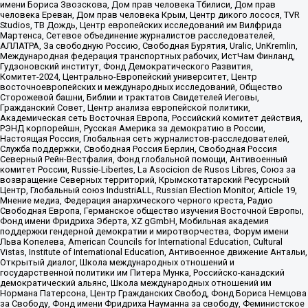
имени Бориса Звозскова, Дом прав человека Тбилиси, Дом прав
человека Ереван, Дом прав человека Крым, Центр дикого лосося, TVR
Studios, ТВ Дождь, Центр европейских исследований им Вилфрида
Мартенса, Сетевое объединение журналистов расследователей,
АЛЛАТРА, За свободную Россию, Свободная Бурятия, Uralic, UnKremlin,
Международная федерация транспортных рабочих, ИстЧам Финланд,
Гудзоновский институт, Фонд Демократического Развития,
Комитет-2024, Центрально-Европейский университет, Центр
восточноевропейских и международных исследований, Общество
Сторожевой башни, Библии и трактатов Свидетелей Иеговы,
Гражданский Совет, Центр анализа европейской политики,
Академическая сеть Восточная Европа, Российский комитет действия,
РЭНД корпорейшн, Русская Америка за демократию в России,
Настоящая Россия, Глобальная сеть журналистов-расследователей,
Служба поддержки, Свободная Россия Берлин, Свободная Россия
Северный Рейн-Вестфалия, Фонд глобальной помощи, Антивоенный
комитет России, Russie-Libertes, La Asocicion de Rusos Libres, Союз за
возвращение Северных территорий, Крымскотатарский Ресурсный
Центр, Глобальный союз IndustriALL, Russian Election Monitor, Article 19,
Мнение медиа, Федерация анархического черного креста, Радио
Свободная Европа, Германское общество изучения Восточной Европы,
Фонд имени Фридриха Эберта, XZ gGmbH, Мобильная академия
поддержки гендерной демократии и миротворчества, Форум имени
Льва Копелева, American Councils for International Education, Cultural
Vistas, Institute of International Education, Антивоенное движение Антальи,
Открытый диалог, Школа международных отношений и
государственной политики им Питера Мунка, Российско-канадский
демократический альянс, Школа международных отношений им
Нормана Патерсона, Центр Гражданских Свобод, Фонд Бориса Немцова
за Свободу, Фонд имени Фридриха Науманна за свободу, Феминистское