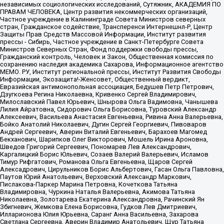
независимых социологических исследований, Сутяжник, АКАДЕМИЯ ПО
ПРАВАМ ЧЕЛОВЕКА, Центр развития некоммерческих организаций,
Частное учреждение в Калининграде Совета Министров северных
стран, Гражданское содействие, Трансперенси Интернешнл-Р, Центр
Защиты Прав Средств Массовой Информации, Институт развития
прессы - Сибирь, Частное учреждение в Санкт-Петербурге Совета
Министров Северных Стран, Фонд поддержки свободы прессы,
Гражданский контроль, Человек и Закон, Общественная комиссия по
сохранению наследия академика Сахарова, Информационное агентство
МЕМО. РУ, Институт региональной прессы, Институт Развития Свободы
Информации, Экозащита!-Женсовет, Общественный вердикт,
Евразийская антимонопольная ассоциация, Бедушев Петр Петрович,
Дзугкоева Регина Николаевна, Кривенко Сергей Владимирович,
Милославский Павел Юрьевич, Шнырова Ольга Вадимовна, Чанышева
Лилия Айратовна, Сидорович Ольга Борисовна, Туровский Александр
Алексеевич, Васильева Анастасия Евгеньевна, Ривина Анна Валерьевна,
Бойко Анатолий Николаевич, Дугин Сергей Георгиевич, Пивоваров
Андрей Сергеевич, Аверин Виталий Евгеньевич, Барахоев Магомед
Бекханович, Шарипков Олег Викторович, Мошель Ирина Ароновна,
Шведов Григорий Сергеевич, Пономарев Лев Александрович,
Каргалицкий Борис Юльевич, Созаев Валерий Валерьевич, Исламов
Тимур Рифгатович, Романова Ольга Евгеньевна, Щаров Сергей
Алексадрович, Цирульников Борис Альбертович, Гасан Ольга Павловна,
Паутов Юрий Анатольевич, Верховский Александр Маркович,
Пислакова-Паркер Марина Петровна, Кочеткова Татьяна
Владимировна, Чуркина Наталья Валерьевна, Акимова Татьяна
Николаевна, Золотарева Екатерина Александровна, Рачинский Ян
Збигневич, Жемкова Елена Борисовна, Гудков Лев Дмитриевич,
Илларионова Юлия Юрьевна, Саранг Анна Васильевна, Захарова
Светлана Сергеевна, Аверин Владимир Анатольевич, Щур Татьяна