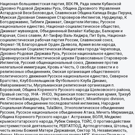
Национал-большевистская партия, ВЕК РА, Рада земли Кубанской
Духовно Родовой Державы Русь, Община Духовного Управления
Асгардской Веси Беловодья, Славянская Община Капища Веды Перуна,
Мужская Духовная Семинария Староверов-Инглингов, Нурджулар, К
Богодержавию, Таблиги Джамаат, Свидетели Иеговы, Русское
национальное единство, Национал-социалистическое общество,
Джамаат мувахидов, Объединенный Вилайат Кабарды, Балкарии и
Карачая, Союз славян, Ат-Такфир Валь-Хиджра, Пит Буль, Национал-
социалистическая рабочая партия России, Славянский союз,
Формат-18, Благородный Орден Дьявола, Армия воли народа,
Национальная Социалистическая Инициатива города Череповца,
Духовно-Родовая Держава Русь, Русское национальное единство,
Древнерусской Инглистической церкви Православных Староверов-
Инглингов, Русский общенациональный союз, Движение против
нелегальной иммиграции, Кровь и Честь, О свободе совести и о
религиозных объединениях, Омская организация общественного
политического движения Русское национальное единство, Северное
Братство, Клуб Болельщиков Футбольного Клуба Динамо,
Файзрахманисты, Мусульманская религиозная организация п.
Боровский, Община Коренного Русского народа Щелковского района,
Правый сектор, УНА - УНСО, Украинская повстанческая армия, Тризуб
им. Степана Бандеры, Братство, Белый Крест, Misanthropic division,
Религиозное объединение последователей инглиизма, Народная
Социальная Инициатива, TulaSkins, Этнополитическое объединение
Русские, Русское национальное объединение Атака, Мечеть Мирмамеда,
Община Коренного Русского народа г. Астрахани, ВОЛЯ, Меджлис
крымскотатарского народа, Рубеж Севера, ТОЙС, О противодействии
экстремистской деятельности, РЕВТАТПОД, Артподготовка, Штольц, В
честь иконы Божией Матери Державная, Сектор 16, Независимость,
Фирма, Молодежная правозащитная группа МПГ, Курсом Правды и