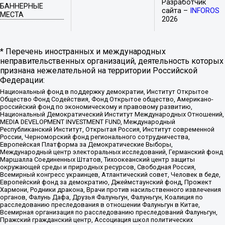
Разработчик
БАННЕРНЫЕ
сайта –
INFOROS
МЕСТА
2026
* Перечень иностранных и международных
неправительственных организаций, деятельность которых
признана нежелательной на территории Российской
Федерации:
Национальный фонд в поддержку демократии, Институт Открытое
Общество Фонд Содействия, Фонд Открытое общество, Американо-
российский фонд по экономическому и правовому развитию,
Национальный Демократический Институт Международных Отношений,
MEDIA DEVELOPMENT INVESTMENT FUND, Международный
Республиканский Институт, Открытая Россия, Институт современной
России, Черноморский фонд регионального сотрудничества,
Европейская Платформа за Демократические Выборы,
Международный центр электоральных исследований, Германский фонд
Маршалла Соединенных Штатов, Тихоокеанский центр защиты
окружающей среды и природных ресурсов, Свободная Россия,
Всемирный конгресс украинцев, Атлантический совет, Человек в беде,
Европейский фонд за демократию, Джеймстаунский фонд, Прожект
Хармони, Родники дракона, Врачи против насильственного извлечения
органов, Фалунь Дафа, Друзья Фалуньгун, Фалуньгун, Коалиция по
расследованию преследования в отношении Фалуньгун в Китае,
Всемирная организация по расследованию преследований Фалуньгун,
Пражский гражданский центр, Ассоциация школ политических