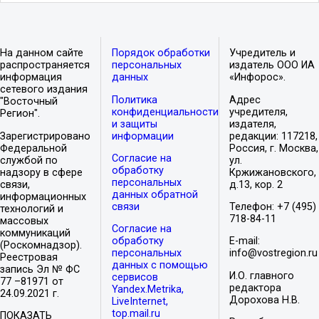
На данном сайте
Порядок обработки
Учредитель и
распространяется
персональных
издатель ООО ИА
информация
данных
«Инфорос».
сетевого издания
Политика
Адрес
"Восточный
конфиденциальности
учредителя,
Регион".
и защиты
издателя,
Зарегистрировано
информации
редакции: 117218,
Федеральной
Россия, г. Москва,
Согласие на
службой по
ул.
обработку
надзору в сфере
Кржижановского,
персональных
связи,
д.13, кор. 2
данных обратной
информационных
связи
Телефон: +7 (495)
технологий и
718-84-11
массовых
Согласие на
коммуникаций
обработку
E-mail:
(Роскомнадзор).
персональных
info@vostregion.ru
Реестровая
данных с помощью
запись Эл № ФС
И.О. главного
сервисов
77 –81971 от
редактора
Yandex.Metrika,
24.09.2021 г.
Дорохова Н.В.
LiveInternet,
top.mail.ru
ПОКАЗАТЬ