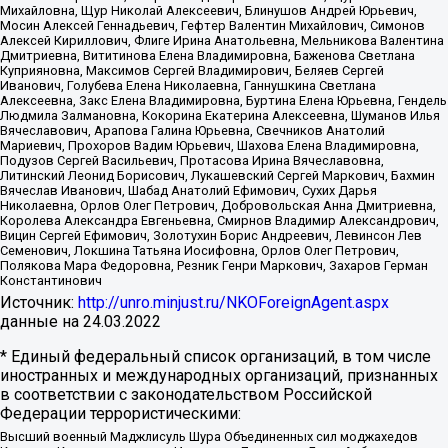
Михайловна, Щур Николай Алексеевич, Блинушов Андрей Юрьевич,
Мосин Алексей Геннадьевич, Гефтер Валентин Михайлович, Симонов
Алексей Кириллович, Флиге Ирина Анатольевна, Мельникова Валентина
Дмитриевна, Вититинова Елена Владимировна, Баженова Светлана
Куприяновна, Максимов Сергей Владимирович, Беляев Сергей
Иванович, Голубева Елена Николаевна, Ганнушкина Светлана
Алексеевна, Закс Елена Владимировна, Буртина Елена Юрьевна, Гендель
Людмила Залмановна, Кокорина Екатерина Алексеевна, Шуманов Илья
Вячеславович, Арапова Галина Юрьевна, Свечников Анатолий
Мариевич, Прохоров Вадим Юрьевич, Шахова Елена Владимировна,
Подузов Сергей Васильевич, Протасова Ирина Вячеславовна,
Литинский Леонид Борисович, Лукашевский Сергей Маркович, Бахмин
Вячеслав Иванович, Шабад Анатолий Ефимович, Сухих Дарья
Николаевна, Орлов Олег Петрович, Добровольская Анна Дмитриевна,
Королева Александра Евгеньевна, Смирнов Владимир Александрович,
Вицин Сергей Ефимович, Золотухин Борис Андреевич, Левинсон Лев
Семенович, Локшина Татьяна Иосифовна, Орлов Олег Петрович,
Полякова Мара Федоровна, Резник Генри Маркович, Захаров Герман
Константинович
Источник:
http://unro.minjust.ru/NKOForeignAgent.aspx
данные на
24.03.2022
* Единый федеральный список организаций, в том числе
иностранных и международных организаций, признанных
в соответствии с законодательством Российской
Федерации террористическими:
Высший военный Маджлисуль Шура Объединенных сил моджахедов