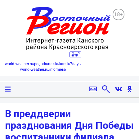
18+
world-weather.ru/pogoda/russia/kansk/7days/
world-weather.ru/informers/
В преддверии
празднования Дня Победы
воспитанники филиала