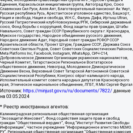
Единения, Каракольская инициативная группа, Автоград Крю, Союз
Славянских Сил Руси, Алля-Аят, Благотворительный пансионат Ак Умут,
Русская республика Русь, Арестантское уголовное единство, Башкорт,
Нация и свобода, Нация и свобода, W.H.С., Фалунь Дафа, Иртыш Ultras,
Русский Патриотический клуб-Новокузнецк/РПК, Сибирский державный
союз, Фонд борьбы с коррупцией, Фонд защиты прав граждан, Штабы
Навального, Совет граждан СССР Прикубанского округа г. Краснодара,
Мужское государство, Народное объединение русского движения,
Народное движение Адат, Народный совет граждан РСФСР СССР
Архангельской области, Проект Штурм, Граждане СССР, Держава Союз
Советских Светлых Родов, Совет Советских Социалистических Районов,
Meta Platforms Inc, Facebook, Instagram, WhatsApp, СИЧ-С14,
Добровольческое Движение Организации украинских националистов,
Черный Комитет, Татарстанское Региональное Всетатарское
общественное движение, Невоград, Молодежное Демократическое
Движение Весна, Верховный Совет Татарской Автономной Советской
Социалистической Республики, Конгресс ойрат-калмыцкого народа,
Исполнительный комитет совета народных депутатов Красноярского
края, Этническое национальное объединение, ЛГБТ, Я.МЫ Сергей Фургал
Источник:
https://minjust.gov.ru/ru/documents/7822/
данные
на
03.05.2024
* Реестр иностранных агентов:
Калининградская региональная общественная организация "Экозащита!-Женсовет", Фонд содействия защите прав и свобод граждан "Общественный вердикт", Фонд "Институт Развития Свободы Информации", Частное учреждение "Информационное агентство МЕМО. РУ", Региональная общественная организация "Общественная комиссия по сохранению наследия академика Сахарова", Фонд поддержки свободы прессы, Санкт-Петербургская общественная правозащитная организация "Гражданский контроль", Межрегиональная общественная организация "Информационно-просветительский центр "Мемориал", Региональный Фонд "Центр Защиты Прав Средств Массовой Информации", с 05.12.2023 Фонд "Центр Защиты Прав Средств массовой информации", Региональная общественная благотворительная организация помощи беженцам и мигрантам "Гражданское содействие", Негосударственное образовательное учреждение дополнительного профессионального образования (повышение квалификации) специалистов "АКАДЕМИЯ ПО ПРАВАМ ЧЕЛОВЕКА", Свердловская региональная общественная организация "Сутяжник", Автономная некоммерческая организация "Центр независимых социологических исследований", Союз общественных объединений "Российский исследовательский центр по правам человека", Региональное общественное учреждение научно-информационный центр "МЕМОРИАЛ", Некоммерческая организация "Фонд защиты гласности", Автономная некоммерческая организация "Институт прав человека", Городская общественная организация "Екатеринбургское общество "МЕМОРИАЛ", Городская общественная организация "Рязанское историко-просветительское и правозащитное общество "Мемориал" (Рязанский Мемориал), Челябинский региональный орган общественной самодеятельности – женское общественное объединение "Женщины Евразии", Челябинский региональный орган общественной самодеятельности "Уральская правозащитная группа", Фонд содействия защите здоровья и социальной справедливости имени Андрея Рылькова, Автономная Некоммерческая Организация "Аналитический Центр Юрия Левады", Автономная некоммерческая организация социальной поддержки населения "Проект Апрель", Региональная общественная организация помощи женщинам и детям, находящимся в кризисной ситуации "Информационно-методический центр "Анна", Фонд содействия развитию массовых коммуникаций и правовому просвещению "Так-так-Так", Фонд содействия устойчивому развитию "Серебряная тайга", Свердловский региональный общественный фонд социальных проектов "Новое время", "Idel.Реалии", Кавказ.Реалии, Крым.Реалии, Телеканал Настоящее Время, Татаро-башкирская служба Радио Свобода (Azatliq Radiosi), Радио Свободная Европа/Радио Свобода (PCE/PC), "Сибирь.Реалии", "Фактограф", Благотворительный фонд помощи осужденным и их семьям, Автономная некоммерческая организация "Институт глобализации и социальных движений", Фонд "В защиту прав заключенных", Частное учреждение "Центр поддержки и содействия развитию средств массовой информации", Пензенский региональный общественный благотворительный фонд "Гражданский союз", "Север.Реалии", Некоммерческая организация Фонд "Правовая инициатива", Общество с ограниченной ответственностью "Радио Свободная Европа/Радио Свобода", Чешское информационное агентство "MEDIUM-ORIENT", Красноярская региональная общественная организация "Мы против СПИДа", Камалягин Денис Николаевич, Маркелов Сергей Евгеньевич, Пономарев Лев Александрович, Савицкая Людмила Алексеевна, Автономная некоммерческая организация "Центр по работе с проблемой насилия "НАСИЛИЮ.НЕТ", Межрегиональный профессиональный союз работников здравоохранения "Альянс врачей", Юридическое лицо, зарегистрированное в Латвийской Республике, SIA "Medusa Project" (регистрационный номер 40103797863, дата регистрации 10.06.2014), Некоммерческая организация "Фонд по борьбе с коррупцией", Автономная некоммерческая организация "Институт права и публичной политики", Баданин Роман Сергеевич, Гликин Максим Александрович, Железнова Мария Михайловна, Лукьянова Юлия Сергеевна, Маетная Елизавета Витальевна, Маняхин Петр Борисович, Чуракова Ольга Владимировна, Ярош Юлия Петровна, Юридическое лицо "The Insider SIA", зарегистрированное в Риге, Латвийская Республика (дата регистрации 26.06.2015), являющееся администратором доменного имени интернет-издания "The Insider SIA", https://theins.ru, Постернак Алексей Евгеньевич, Рубин Михаил Аркадьевич, Анин Роман Александрович, Юридическое лицо Istories fonds, зарегистрированное в Латвийской Республике (регистрационный номер 50008295751, дата регистрации 24.02.2020), Великовский Дмитрий Александрович, Долинина Ирина Николаевна, Мароховская Алеся Алексеевна, Шлейнов Роман Юрьевич, Шмагун Олеся Валентиновна, Общество с ограниченной ответственностью "Альтаир 2021", Общество с ограниченной ответственностью "Вега 2021", Общество с ограниченной ответственностью "Главный редактор 2021", Общество с ограниченной ответственностью "Ромашки монолит", Важенков Артем Валерьевич, Ивановская областная общественная организация "Центр гендерных исследований", Гурман Юрий Альбертович, Медиапроект "ОВД-Инфо", Егоров Владимир Владимирович, Жилинский Владимир Александрович, Общество с ограниченной ответственностью "ЗП", Иванова София Юрьевна, Карезина Инна Павловна, Кильтау Екатерина Викторовна, Петров Алексей Викторович, Пискунов Сергей Евгеньевич, Смирнов Сергей Сергеевич, Тихонов Михаил Сергеевич, Общество с ограниченной ответственностью "ЖУРНАЛИСТ-ИНОСТРАННЫЙ АГЕНТ", Арапова Галина Юрьевна, Вольтская Татьяна Анатольевна, Американская компания "Mason G.E.S. Anonymous Foundation" (США), являющаяся владельцем интернет-издания https://mnews.world/, Компания "Stichting Bellingcat", зарегистрированная в Нидерландах (дата регистрации 11.07.2018), Захаров Андрей Вячеславович, Клепиковская Екатерина Дмитриевна, Общество с ограниченной ответственностью "МЕМО", Перл Роман Александрович, Симонов Евгений Алексеевич, Соловьева Елена Анатольевна, Сотников Даниил Владимирович, Сурначева Елизавета Дмитриевна, Автономная некоммерческая организация по защите прав человека и информированию населения "Якутия – Наше Мнение", Общество с ограниченной ответственностью "Москоу диджитал медиа", с 26.01.2023 Общество с ограниченной ответственностью "Чайка Белые сады", Ветошкина Валерия Валерьевна, Заговора Максим Александрович, Межрегиональное общественное движение "Российская ЛГБТ - сеть", Оленичев Максим Владимирович, Павлов Иван Юрьевич, Скворцова Елена Сергеевна, Общество с ограниченной ответственностью "Как бы инагент", Кочетков Игорь Викторович, Общество с ограниченной ответственностью "Честные выборы", Еланчик Олег Александрович, Общество с ограниченной ответственностью "Нобелевский призыв", Гималова Регина Эмилевна, Григорьев Андрей Валерьевич, Григорьева Алина Александровна, Ассоциация по содействию защите прав призывников, альтернативнослужащих и военнослужащих "Правозащитная группа "Гражданин.Армия.Право", Хисамова Регина Фаритовна, Автономная некоммерческая организация по реализации социально-правовых программ "Лилит", Дальневосточное общественное движение "Маяк", Санкт-Петербургская ЛГБТ-инициативная группа "Выход", Инициативная группа ЛГБТ+ "Реверс", Алексеев Андрей Викторович, Бекбулатова Таисия Львовна, Беляев Иван Михайлович, Владыкина Елена Сергеевна, Гельман Марат Александрович, Никульшина Вероника Юрьевна, Толоконникова Надежда Андреевна, Шендерович Виктор Анатольевич, Общество с ограниченной ответственностью "Данное сообщение", Общество с ограниченной ответственностью Издательский дом "Новая глава", Айнбиндер Александра Александровна, Московский комьюнити-центр для ЛГБТ+инициатив, Благотворительный фонд развития филантропии, Deutsche Welle (Германия, Kurt-Schumacher-Strasse 3, 53113 Bonn), Борзунова Мария Михайловна, Воробьев Виктор Викторович, Голубева Анна Львовна, Константинова Алла Михайловна, Малкова Ирина Владимировна, Мурадов Мурад Абдулгалимович, Осетинская Елизавета Николаевна, Понасенков Евгений Николаевич, Ганапольский Матвей Юрьевич, Киселев Евгений Алексеевич, Борухович Ирина Григорьевна, Дремин Иван Тимофеевич, Дубровский Дмитрий Викторович, Красноярская региональная общественная организация поддержки и развития альтернативных образовательных технологий и межкультурных коммуникаций "ИНТЕРРА", Маяковская Екатерина Алексеевна, Фейгин Марк Захарович, Филимонов Андрей Викторович, Дзугкоева Регина Николаевна, Доброхотов Роман Александрович, Дудь Юрий Александрович, Елкин Сергей Владимирович, Кругликов Кирилл Игоревич, Сабунаева Мария Леонидовна, Семенов Алексей Владимирович, Шаинян Карен Багратович, Шульман Екатерина Михайловна, Асафьев Артур Валерьевич, Вахштайн Виктор Семенович, Венедиктов Алексей Алексеевич, Лушникова Екатерина Евгеньевна, Волков Леонид Михайлович, Невзоров Александр Глебович, Пархоменко Сергей Борисович, Сироткин Ярослав Николаевич, Кара-Мурза Владимир Владимирович, Баранова Наталья Владимировна, Гозман Леонид Яковлевич, Кагарлицкий Борис Юльевич, Климарев Михаил Валерьевич, Милов Владимир Станиславович, Автономная некоммерческая организация Краснодарский центр современного искусства "Типография", Моргенштерн Алишер Тагирович, Соболь Любовь Эдуардовна, Общество с ограниченной ответственностью "ЛИЗА НОРМ", Каспаров Гарри Кимович, Ходорковский Михаил Борисович, Общество с ограниченной ответственностью "Апрельские тезисы", Данилович Ирина Брониславовна, Кашин Олег Владимирович, Петров Николай Владимирович, Пивоваров Алексей Владимирович, Соколов Михаил Владимирович, Цветкова Юлия Владимировна, Чичваркин Евгений Александрович, Комитет против пыток/Команда против пыток, Общество с ограниченной ответственностью "Первый научный", Общество с ограниченной ответственностью "Вертолет и ко", Белоцерковская Вероника Борисовна, Кац Максим Евгеньевич, Лазарева Татьяна Юрьевна, Шаведдинов Руслан Табризович, Яшин Илья Валерьевич, Общество с ограниченной ответственностью "Иноагент ААВ", Алешковский Дмитрий Петрович, Альбац Евгения Марковна, Быков Дмитрий Львович, Галямина Юлия Евгеньевна, Лойко Сергей Леонидович, Мартынов Кирилл Константинович, Медведев Сергей Александрович, Крашенинников Федор Геннадиевич, Гордеева Катерина Вл