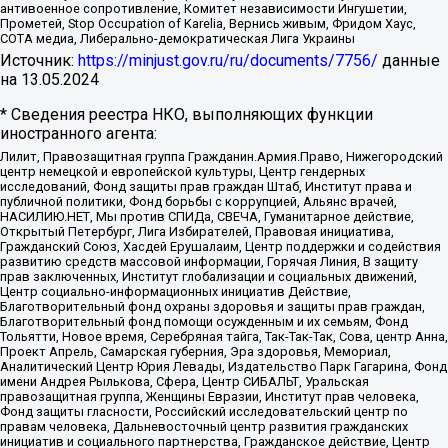
антивоенное сопротивление, Комитет независимости Ингушетии,
Прометей, Stop Occupation of Karelia, Вернись живым, Фридом Хаус,
СОТА медиа, Либерально-демократическая Лига Украины
Источник:
https://minjust.gov.ru/ru/documents/7756/
данные
на
13.05.2024
* Сведения реестра НКО, выполняющих функции
иностранного агента:
Лилит, Правозащитная группа Гражданин.Армия.Право, Нижегородский
центр немецкой и европейской культуры, Центр гендерных
исследований, Фонд защиты прав граждан Штаб, Институт права и
публичной политики, Фонд борьбы с коррупцией, Альянс врачей,
НАСИЛИЮ.НЕТ, Мы против СПИДа, СВЕЧА, Гуманитарное действие,
Открытый Петербург, Лига Избирателей, Правовая инициатива,
Гражданский Союз, Хасдей Ерушалаим, Центр поддержки и содействия
развитию средств массовой информации, Горячая Линия, В защиту
прав заключенных, Институт глобализации и социальных движений,
Центр социально-информационных инициатив Действие,
Благотворительный фонд охраны здоровья и защиты прав граждан,
Благотворительный фонд помощи осужденным и их семьям, Фонд
Тольятти, Новое время, Серебряная тайга, Так-Так-Так, Сова, центр Анна,
Проект Апрель, Самарская губерния, Эра здоровья, Мемориал,
Аналитический Центр Юрия Левады, Издательство Парк Гагарина, Фонд
имени Андрея Рылькова, Сфера, Центр СИБАЛЬТ, Уральская
правозащитная группа, Женщины Евразии, Институт прав человека,
Фонд защиты гласности, Российский исследовательский центр по
правам человека, Дальневосточный центр развития гражданских
инициатив и социального партнерства, Гражданское действие, Центр