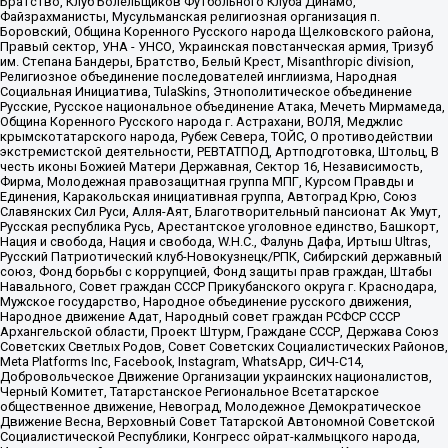
Братство, Клуб Болельщиков Футбольного Клуба Динамо,
Файзрахманисты, Мусульманская религиозная организация п.
Боровский, Община Коренного Русского народа Щелковского района,
Правый сектор, УНА - УНСО, Украинская повстанческая армия, Тризуб
им. Степана Бандеры, Братство, Белый Крест, Misanthropic division,
Религиозное объединение последователей инглиизма, Народная
Социальная Инициатива, TulaSkins, Этнополитическое объединение
Русские, Русское национальное объединение Атака, Мечеть Мирмамеда,
Община Коренного Русского народа г. Астрахани, ВОЛЯ, Меджлис
крымскотатарского народа, Рубеж Севера, ТОЙС, О противодействии
экстремистской деятельности, РЕВТАТПОД, Артподготовка, Штольц, В
честь иконы Божией Матери Державная, Сектор 16, Независимость,
Фирма, Молодежная правозащитная группа МПГ, Курсом Правды и
Единения, Каракольская инициативная группа, Автоград Крю, Союз
Славянских Сил Руси, Алля-Аят, Благотворительный пансионат Ак Умут,
Русская республика Русь, Арестантское уголовное единство, Башкорт,
Нация и свобода, Нация и свобода, W.H.С., Фалунь Дафа, Иртыш Ultras,
Русский Патриотический клуб-Новокузнецк/РПК, Сибирский державный
союз, Фонд борьбы с коррупцией, Фонд защиты прав граждан, Штабы
Навального, Совет граждан СССР Прикубанского округа г. Краснодара,
Мужское государство, Народное объединение русского движения,
Народное движение Адат, Народный совет граждан РСФСР СССР
Архангельской области, Проект Штурм, Граждане СССР, Держава Союз
Советских Светлых Родов, Совет Советских Социалистических Районов,
Meta Platforms Inc, Facebook, Instagram, WhatsApp, СИЧ-С14,
Добровольческое Движение Организации украинских националистов,
Черный Комитет, Татарстанское Региональное Всетатарское
общественное движение, Невоград, Молодежное Демократическое
Движение Весна, Верховный Совет Татарской Автономной Советской
Социалистической Республики, Конгресс ойрат-калмыцкого народа,