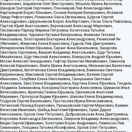
Бекханович, Шарипков Олег Викторович, Мошель Ирина Ароновна,
Шведов Григорий Сергеевич, Пономарев Лев Александрович,
Каргалицкий Борис Юльевич, Созаев Валерий Валерьевич, Исламов
Тимур Рифгатович, Романова Ольга Евгеньевна, Щаров Сергей
Алексадрович, Цирульников Борис Альбертович, Гасан Ольга Павловна,
Паутов Юрий Анатольевич, Верховский Александр Маркович,
Пислакова-Паркер Марина Петровна, Кочеткова Татьяна
Владимировна, Чуркина Наталья Валерьевна, Акимова Татьяна
Николаевна, Золотарева Екатерина Александровна, Рачинский Ян
Збигневич, Жемкова Елена Борисовна, Гудков Лев Дмитриевич,
Илларионова Юлия Юрьевна, Саранг Анна Васильевна, Захарова
Светлана Сергеевна, Аверин Владимир Анатольевич, Щур Татьяна
Михайловна, Щур Николай Алексеевич, Блинушов Андрей Юрьевич,
Мосин Алексей Геннадьевич, Гефтер Валентин Михайлович, Симонов
Алексей Кириллович, Флиге Ирина Анатольевна, Мельникова Валентина
Дмитриевна, Вититинова Елена Владимировна, Баженова Светлана
Куприяновна, Максимов Сергей Владимирович, Беляев Сергей
Иванович, Голубева Елена Николаевна, Ганнушкина Светлана
Алексеевна, Закс Елена Владимировна, Буртина Елена Юрьевна, Гендель
Людмила Залмановна, Кокорина Екатерина Алексеевна, Шуманов Илья
Вячеславович, Арапова Галина Юрьевна, Свечников Анатолий
Мариевич, Прохоров Вадим Юрьевич, Шахова Елена Владимировна,
Подузов Сергей Васильевич, Протасова Ирина Вячеславовна,
Литинский Леонид Борисович, Лукашевский Сергей Маркович, Бахмин
Вячеслав Иванович, Шабад Анатолий Ефимович, Сухих Дарья
Николаевна, Орлов Олег Петрович, Добровольская Анна Дмитриевна,
Королева Александра Евгеньевна, Смирнов Владимир Александрович,
Вицин Сергей Ефимович, Золотухин Борис Андреевич, Левинсон Лев
Семенович, Локшина Татьяна Иосифовна, Орлов Олег Петрович,
Полякова Мара Федоровна, Резник Генри Маркович, Захаров Герман