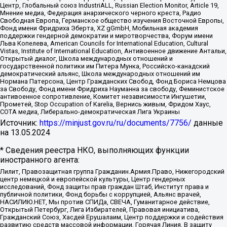
Центр, Глобальный союз IndustriALL, Russian Election Monitor, Article 19,
Мнение медиа, Федерация анархического черного креста, Радио
Свободная Европа, Германское общество изучения Восточной Европы,
Фонд имени Фридриха Эберта, XZ gGmbH, Мобильная академия
поддержки гендерной демократии и миротворчества, Форум имени
Льва Копелева, American Councils for International Education, Cultural
Vistas, Institute of International Education, Антивоенное движение Антальи,
Открытый диалог, Школа международных отношений и
государственной политики им Питера Мунка, Российско-канадский
демократический альянс, Школа международных отношений им
Нормана Патерсона, Центр Гражданских Свобод, Фонд Бориса Немцова
за Свободу, Фонд имени Фридриха Науманна за свободу, Феминистское
антивоенное сопротивление, Комитет независимости Ингушетии,
Прометей, Stop Occupation of Karelia, Вернись живым, Фридом Хаус,
СОТА медиа, Либерально-демократическая Лига Украины
Источник:
https://minjust.gov.ru/ru/documents/7756/
данные
на
13.05.2024
* Сведения реестра НКО, выполняющих функции
иностранного агента:
Лилит, Правозащитная группа Гражданин.Армия.Право, Нижегородский
центр немецкой и европейской культуры, Центр гендерных
исследований, Фонд защиты прав граждан Штаб, Институт права и
публичной политики, Фонд борьбы с коррупцией, Альянс врачей,
НАСИЛИЮ.НЕТ, Мы против СПИДа, СВЕЧА, Гуманитарное действие,
Открытый Петербург, Лига Избирателей, Правовая инициатива,
Гражданский Союз, Хасдей Ерушалаим, Центр поддержки и содействия
развитию средств массовой информации, Горячая Линия, В защиту