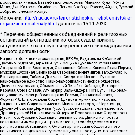
московская ячейка, Батал-Хаджи Белхороев, Маньяки Культ Убийц,
Молодёжь Которая Улыбается, Легион Свобода России, Айдар, Русский
добровольческий корпус
Источник:
http://nac.gov.ru/terroristicheskie-i-ekstremistskie-
organizacii-i-materialy.html
данные на
16.11.2023
* Перечень общественных объединений и религиозных
организаций в отношении которых судом принято
вступившее в законную силу решение о ликвидации или
запрете деятельности:
Национал-большевистская партия, ВЕК РА, Рада земли Кубанской
Духовно Родовой Державы Русь, Община Духовного Управления
Асгардской Веси Беловодья, Славянская Община Капища Веды Перуна,
Мужская Духовная Семинария Староверов-Инглингов, Нурджулар, К
Богодержавию, Таблиги Джамаат, Свидетели Иеговы, Русское
национальное единство, Национал-социалистическое общество,
Джамаат мувахидов, Объединенный Вилайат Кабарды, Балкарии и
Карачая, Союз славян, Ат-Такфир Валь-Хиджра, Пит Буль, Национал-
социалистическая рабочая партия России, Славянский союз,
Формат-18, Благородный Орден Дьявола, Армия воли народа,
Национальная Социалистическая Инициатива города Череповца,
Духовно-Родовая Держава Русь, Русское национальное единство,
Древнерусской Инглистической церкви Православных Староверов-
Инглингов, Русский общенациональный союз, Движение против
нелегальной иммиграции, Кровь и Честь, О свободе совести и о
религиозных объединениях, Омская организация общественного
политического движения Русское национальное единство, Северное