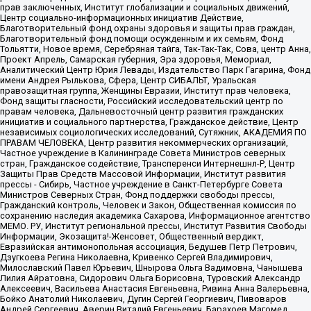
прав заключенных, Институт глобализации и социальных движений,
Центр социально-информационных инициатив Действие,
Благотворительный фонд охраны здоровья и защиты прав граждан,
Благотворительный фонд помощи осужденным и их семьям, Фонд
Тольятти, Новое время, Серебряная тайга, Так-Так-Так, Сова, центр Анна,
Проект Апрель, Самарская губерния, Эра здоровья, Мемориал,
Аналитический Центр Юрия Левады, Издательство Парк Гагарина, Фонд
имени Андрея Рылькова, Сфера, Центр СИБАЛЬТ, Уральская
правозащитная группа, Женщины Евразии, Институт прав человека,
Фонд защиты гласности, Российский исследовательский центр по
правам человека, Дальневосточный центр развития гражданских
инициатив и социального партнерства, Гражданское действие, Центр
независимых социологических исследований, Сутяжник, АКАДЕМИЯ ПО
ПРАВАМ ЧЕЛОВЕКА, Центр развития некоммерческих организаций,
Частное учреждение в Калининграде Совета Министров северных
стран, Гражданское содействие, Трансперенси Интернешнл-Р, Центр
Защиты Прав Средств Массовой Информации, Институт развития
прессы - Сибирь, Частное учреждение в Санкт-Петербурге Совета
Министров Северных Стран, Фонд поддержки свободы прессы,
Гражданский контроль, Человек и Закон, Общественная комиссия по
сохранению наследия академика Сахарова, Информационное агентство
МЕМО. РУ, Институт региональной прессы, Институт Развития Свободы
Информации, Экозащита!-Женсовет, Общественный вердикт,
Евразийская антимонопольная ассоциация, Бедушев Петр Петрович,
Дзугкоева Регина Николаевна, Кривенко Сергей Владимирович,
Милославский Павел Юрьевич, Шнырова Ольга Вадимовна, Чанышева
Лилия Айратовна, Сидорович Ольга Борисовна, Туровский Александр
Алексеевич, Васильева Анастасия Евгеньевна, Ривина Анна Валерьевна,
Бойко Анатолий Николаевич, Дугин Сергей Георгиевич, Пивоваров
Андрей Сергеевич, Аверин Виталий Евгеньевич, Барахоев Магомед