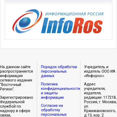
На данном сайте
Порядок обработки
Учредитель и
распространяется
персональных
издатель ООО ИА
информация
данных
«Инфорос».
сетевого издания
Политика
Адрес
"Восточный
конфиденциальности
учредителя,
Регион".
и защиты
издателя,
Зарегистрировано
информации
редакции: 117218,
Федеральной
Россия, г. Москва,
Согласие на
службой по
ул.
обработку
надзору в сфере
Кржижановского,
персональных
связи,
д.13, кор. 2