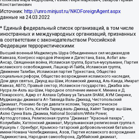
Константинович
Источник:
http://unro.minjust.ru/NKOForeignAgent.aspx
данные на
24.03.2022
* Единый федеральный список организаций, в том числе
иностранных и международных организаций, признанных
в соответствии с законодательством Российской
Федерации террористическими:
Высший военный Маджлисуль Шура Объединенных сил моджахедов
Кавказа, Конгресс народов Ичкерии и Дагестана, База, Асбат аль-
Ансар, Священная война, Исламская группа, Братья-мусульмане, Партия
исламского освобождения, Лашкар-И-Тайба, Исламская группа,
Движение Талибан, Исламская партия Туркестана, Общество
социальных реформ, Общество возрождения исламского наследия,
Дом двух святых, Джунд аш-Шам, Исламский джихад, Аль-Каида, Имарат
Кавказ, АБТО, Правый сектор, Исламское государство, Джабха аль-
Нусра ли-Ахль аш-Шам, Народное ополчение имени К. Минина и Д.
Пожарского, Аджр от Аллаха Субхану уа Тагьаля SHAM, АУМ Синрике,
Муджахеды джамаата Ат-Тавхида Валь-Джихад, Чистопольский
Джамаат, Рохнамо ба суи давлати исломи, Террористическое
сообщество Сеть, Катиба Таухид валь-Джихад, Хайят Тахрир аш-Шам,
Ахлю Сунна Валь Джамаа, National Socialism/White Power,
Артподготовка, Религиозная группа “Джамаат “Красный пахарь”,
Колумбайн, Хатлонский джамаат, Мусульманская религиозная группа п.
Кушкуль г. Оренбург, Крымско-татарский добровольческий батальон
имени Номана Челебиджихана, Азов, Партия исламского возрождения
Таджикистана, Народная самооборона, Дуббайский джамаат,