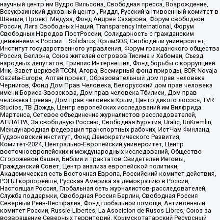
научный центр им Вудро Вильсона, Свободная пресса, Возрождение,
Всеукраинский духовный центр , Риддл, Русский антивоенный комитет в
Швеции, Проект Медуза, Фонд Андрея Сахарова, Форум свободной
России, Лига Свободных Наций, Transparеncy International, Форум
Свободных Народов ПостРоссии, Солидарность с гражданским
движением в России – Solidarus, КрымSOS, Свободный университет,
Институт государственного управления, Форум гражданского общества
Россия, Беллона, Союз жителей островов Тисима и Хабомаи, Съезд
народных депутатов, Гринпис Интернешнл, Фонд борьбы с коррупцией
Инк, Завет церквей TCCN, Агора, Всемирный фонд природы, BDR Novaja
Gazeta-Europe, Алтай проект, Образовательный дом прав человека
Чернигов, Фонд Дом Прав Человека, Белорусский дом прав человека
имени Бориса Звозскова, Дом прав человека Тбилиси, Дом прав
человека Ереван, Дом прав человека Крым, Центр дикого лосося, TVR
Studios, ТВ Дождь, Центр европейских исследований им Вилфрида
Мартенса, Сетевое объединение журналистов расследователей,
АЛЛАТРА, За свободную Россию, Свободная Бурятия, Uralic, UnKremlin,
Международная федерация транспортных рабочих, ИстЧам Финланд,
Гудзоновский институт, Фонд Демократического Развития,
Комитет-2024, Центрально-Европейский университет, Центр
восточноевропейских и международных исследований, Общество
Сторожевой башни, Библии и трактатов Свидетелей Иеговы,
Гражданский Совет, Центр анализа европейской политики,
Академическая сеть Восточная Европа, Российский комитет действия,
РЭНД корпорейшн, Русская Америка за демократию в России,
Настоящая Россия, Глобальная сеть журналистов-расследователей,
Служба поддержки, Свободная Россия Берлин, Свободная Россия
Северный Рейн-Вестфалия, Фонд глобальной помощи, Антивоенный
комитет России, Russie-Libertes, La Asocicion de Rusos Libres, Союз за
возвращение Северных территорий, Крымскотатарский Ресурсный