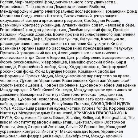
России, Черноморский фонд регионального сотрудничества,
Европейская Платформа за Демократические Выборы,
Международный центр электоральных исследований, Германский фонд
Маршалла Соединенных Штатов, Тихоокеанский центр защиты
окружающей среды и природных ресурсов, Свободная Россия,
Всемирный конгресс украинцев, Атлантический совет, Человек в беде,
Европейский фонд за демократию, Джеймстаунский фонд, Прожект
Хармони, Родники дракона, Врачи против насильственного извлечения
органов, Фалунь Дафа, Друзья Фалуньгун, Фалуньгун, Коалиция по
расследованию преследования в отношении Фалуньгун в Китае,
Всемирная организация по расследованию преследований Фалуньгун,
Пражский гражданский центр, Ассоциация школ политических
исследований при Совете Европы, Центр либеральной современности,
Форум русскоязычных европейцев, Немецко-русский обмен, Бард
колледж, Европейский выбор, Фонд Ходорковского, Оксфордский
российский фонд, Фонд Будущее России, Компания свободы
информации, Проект Медиа, Международное партнерство за права
человека, Духовное Управление Евангельских Христиан Украинской
Христианской Церкви, Новое Поколение, Духовное Учебное Заведение
Международный Библейский Колледж, Международное христианское
движение, Всемирный Институт Саентологических Предприятий,
Церковь Духовной Технологии, Европейская сеть организаций по
наблюдению за выборами, Республика Польша, СВОБОДНЫЙ ИДЕЛЬ-
УРАЛ, Ассоциация развития журналистики, IStories fonds, Королевский
Институт Международных Отношений, КРИМСЬКА ПРАВОЗАХИСНА
ГРУПА, Фонд имени Генриха Бёлля, Stichting Bellingcat, Bellingcat Ltd, The
Insider, Институт правовой инициативы Центральной и Восточной
Европы, Фонд Открытой Эстонии, Calvert 22 Foundation, Канадский
украинский конгресс, Институт Макдональда-Лорье, Украинская
национальная федерация Канады, Декабристы, Международный