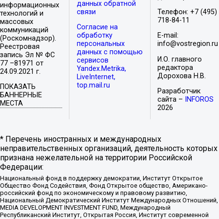
данных обратной
информационных
связи
Телефон: +7 (495)
технологий и
718-84-11
массовых
Согласие на
коммуникаций
обработку
E-mail:
(Роскомнадзор).
персональных
info@vostregion.ru
Реестровая
данных с помощью
запись Эл № ФС
И.О. главного
сервисов
77 –81971 от
редактора
Yandex.Metrika,
24.09.2021 г.
Дорохова Н.В.
LiveInternet,
top.mail.ru
ПОКАЗАТЬ
Разработчик
БАННЕРНЫЕ
сайта –
INFOROS
МЕСТА
2026
* Перечень иностранных и международных
неправительственных организаций, деятельность которых
признана нежелательной на территории Российской
Федерации:
Национальный фонд в поддержку демократии, Институт Открытое
Общество Фонд Содействия, Фонд Открытое общество, Американо-
российский фонд по экономическому и правовому развитию,
Национальный Демократический Институт Международных Отношений,
MEDIA DEVELOPMENT INVESTMENT FUND, Международный
Республиканский Институт, Открытая Россия, Институт современной