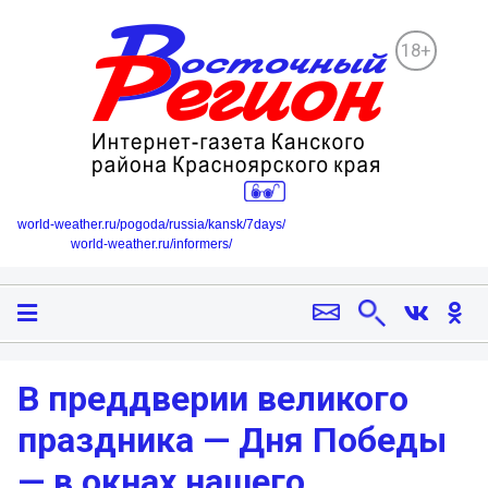
18+
world-weather.ru/pogoda/russia/kansk/7days/
world-weather.ru/informers/
В преддверии великого
праздника — Дня Победы
— в окнах нашего