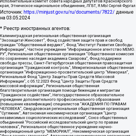
Исполнительный комитет совета народных депутатов Красноярского
края, Этническое национальное объединение, ЛГБТ, Я.МЫ Сергей Фургал
Источник:
https://minjust.gov.ru/ru/documents/7822/
данные
на
03.05.2024
* Реестр иностранных агентов:
Калининградская региональная общественная организация "Экозащита!-Женсовет", Фонд содействия защите прав и свобод граждан "Общественный вердикт", Фонд "Институт Развития Свободы Информации", Частное учреждение "Информационное агентство МЕМО. РУ", Региональная общественная организация "Общественная комиссия по сохранению наследия академика Сахарова", Фонд поддержки свободы прессы, Санкт-Петербургская общественная правозащитная организация "Гражданский контроль", Межрегиональная общественная организация "Информационно-просветительский центр "Мемориал", Региональный Фонд "Центр Защиты Прав Средств Массовой Информации", с 05.12.2023 Фонд "Центр Защиты Прав Средств массовой информации", Региональная общественная благотворительная организация помощи беженцам и мигрантам "Гражданское содействие", Негосударственное образовательное учреждение дополнительного профессионального образования (повышение квалификации) специалистов "АКАДЕМИЯ ПО ПРАВАМ ЧЕЛОВЕКА", Свердловская региональная общественная организация "Сутяжник", Автономная некоммерческая организация "Центр независимых социологических исследований", Союз общественных объединений "Российский исследовательский центр по правам человека", Региональное общественное учреждение научно-информационный центр "МЕМОРИАЛ", Некоммерческая организация "Фонд защиты гласности", Автономная некоммерческая организация "Институт прав человека", Городская общественная организация "Екатеринбургское общество "МЕМОРИАЛ", Городская общественная организация "Рязанское историко-просветительское и правозащитное общество "Мемориал" (Рязанский Мемориал), Челябинский региональный орган общественной самодеятельности – женское общественное объединение "Женщины Евразии", Челябинский региональный орган общественной самодеятельности "Уральская правозащитная группа", Фонд содействия защите здоровья и социальной справедливости имени Андрея Рылькова, Автономная Некоммерческая Организация "Аналитический Центр Юрия Левады", Автономная некоммерческая организация социальной поддержки населения "Проект Апрель", Региональная общественная организация помощи женщинам и детям, находящимся в кризисной ситуации "Информационно-методический центр "Анна", Фонд содействия развитию массовых коммуникаций и правовому просвещению "Так-так-Так", Фонд содействия устойчивому развитию "Серебряная тайга", Свердловский региональный общественный фонд социальных проектов "Новое время", "Idel.Реалии", Кавказ.Реалии, Крым.Реалии, Телеканал Настоящее Время, Татаро-башкирская служба Радио Свобода (Azatliq Radiosi), Радио Свободная Европа/Радио Свобода (PCE/PC), "Сибирь.Реалии", "Фактограф", Благотворительный фонд помощи осужденным и их семьям, Автономная некоммерческая организация "Институт глобализации и социальных движений", Фонд "В защиту прав заключенных", Частное учреждение "Центр поддержки и содействия развитию средств массовой информации", Пензенский региональный общественный благотворительный фонд "Гражданский союз", "Север.Реалии", Некоммерческая организация Фонд "Правовая инициатива", Общество с ограниченной ответственностью "Радио Свободная Европа/Радио Свобода", Чешское информационное агентство "MEDIUM-ORIENT", Красноярская региональная общественная организация "Мы против СПИДа", Камалягин Денис Николаевич, Маркелов Сергей Евгеньевич, Пономарев Лев Александрович, Савицкая Людмила Алексеевна, Автономная некоммерческая организация "Центр по работе с проблемой насилия "НАСИЛИЮ.НЕТ", Межрегиональный профессиональный союз работников здравоохранения "Альянс врачей", Юридическое лицо, зарегистрированное в Латвийской Республике, SIA "Medusa Project" (регистрационный номер 40103797863, дата регистрации 10.06.2014), Некоммерческая организация "Фонд по борьбе с коррупцией", Автономная некоммерческая организация "Институт права и публичной политики", Баданин Роман Сергеевич, Гликин Максим Александрович, Железнова Мария Михайловна, Лукьянова Юлия Сергеевна, Маетная Елизавета Витальевна, Маняхин Петр Борисович, Чуракова Ольга Владимировна, Ярош Юлия Петровна, Юридическое лицо "The Insider SIA", зарегистрированное в Риге, Латвийская Республика (дата регистрации 26.06.2015), являющееся администратором доменного имени интернет-издания "The Insider SIA", https://theins.ru, Постернак Алексей Евгеньевич, Рубин Михаил Аркадьевич, Анин Роман Александрович, Юридическое лицо Istories fonds, зарегистрированное в Латвийской Республике (регистрационный номер 50008295751, дата регистрации 24.02.2020), Великовский Дмитрий Александрович, Долинина Ирина Николаевна, Мароховская Алеся Алексеевна, Шлейнов Роман Юрьевич, Шмагун Олеся Валентиновна, Общество с ограниченной ответственностью "Альтаир 2021", Общество с ограниченной ответственностью "Вега 2021", Общество с ограниченной ответственностью "Главный редактор 2021", Общество с ограниченной ответственностью "Ромашки монолит", Важенков Артем Валерьевич, Ивановская областная общественная организация "Центр гендерных исследований", Гурман Юрий Альбертович, Медиапроект "ОВД-Инфо", Егоров Владимир Владимирович, Жилинский Владимир Александрович, Общество с ограниченной ответственностью "ЗП", Иванова София Юрьевна, Карезина Инна Павловна, Кильтау Екатерина Викторовна, Петров Алексей Викторович, Пискунов Сергей Евгеньевич, Смирнов Сергей Сергеевич, Тихонов Михаил Сергеевич, Общество с ограниченной ответственностью "ЖУРНАЛИСТ-ИНОСТРАННЫЙ АГЕНТ", Арапова Галина Юрьевна, Вольтская Татьяна Анатольевна, Американская компания "Mason G.E.S. Anonymous Foundation" (США), являющаяся владельцем интернет-издания https://mnews.world/, Компания "Stichting Bellingcat", зарегистрированная в Нидерландах (дата регистрации 11.07.2018), Захаров Андрей Вячеславович, Клепиковская Екатерина Дмитриевна, Общество с ограниченной ответственностью "МЕМО", Перл Роман Александрович, Симонов Евгений Алексеевич, Соловьева Елена Анатольевна, Сотников Даниил Владимирович, Сурначева Елизавета Дмитриевна, Автономная некоммерческая организация по защите прав человека и информированию населения "Якутия – Наше Мнение", Общество с ограниченной ответственностью "Москоу диджитал медиа", с 26.01.2023 Общество с ограниченной ответственностью "Чайка Белые сады", Ветошкина Валерия Валерьевна, Заговора Максим Александрович, Межрегиональное общественное движение "Российская ЛГБТ - сеть", Оленичев Максим Владимирович, Павлов Иван Юрьевич, Скворцова Елена Сергеевна, Общество с ограниченной ответственностью "Как бы инагент", Кочетков Игорь Викторович, Общество с ограниченной ответственностью "Честные выборы", Еланчик Олег Александрович, Общество с ограниченной ответственностью "Нобелевский призыв", Гималова Регина Эмилевна, Григорьев Андрей Валерьевич, Григорьева Алина Александровна, Ассоциация по содействию защите прав призывников, альтернативнослужащих и военнослужащих "Правозащитная группа "Гражданин.Армия.Право", Хисамова Регина Фаритовна, Автономная некоммерческая организация по реализации социально-правовых программ "Лилит", Дальневосточное общественное движение "Маяк", Санкт-Петербургская ЛГБТ-инициативная группа "Выход", Инициативная группа ЛГБТ+ "Реверс", Алексеев Андрей Викторович, Бекбулатова Таисия Львовна, Беляев Иван Михайлович, Владыкина Елена Сергеевна, Гельман Марат Александрович, Никульшина Вероника Юрьевна, Толоконникова Надежда Андреевна, Шендерович Виктор Анатольевич, Общество с ограниченной ответственностью "Данное сообщение", Общество с ограниченной ответственностью Издательский дом "Новая глава", Айнбиндер Александра Александровна, Московский комьюнити-центр для ЛГБТ+инициатив, Благотворительный фонд развития филантропии, Deutsche Welle (Германия, Kurt-Schumacher-Strasse 3, 53113 Bonn), Борзунова Мария Михайловна, Воробьев Виктор Викторович, Голубева Анна Львовна, Константинова Алла Михайловна, Малкова Ирина Владимировна, Мурадов Мурад Абдулгалимович, Осетинская Елизавета Николаевна, Понасенков Евгений Николаевич, Ганапольский Матвей Юрьевич, Киселев Евгений Алексеевич, Борухович Ирина Григорьевна, Дремин Иван Тимофеевич, Дубровский Дмитрий Викторович, Красноярская региональная общественная организация поддержки и развития альтернативных образовательных технологий и межкультурных коммуникаций "ИНТЕРРА", Маяковская Екатерина Алексеевна, Фейгин Марк Захарович, Филимонов Андрей Викторович, Дзугкоева Регина Николаевна, Доброхотов Роман Александрович, Дудь Юрий Александрович, Елкин Сергей Владимирович, Кругликов Кирилл Игоревич, Сабунаева Мария Леонидовна, Семенов Алексей Владимирович, Шаинян Карен Багратович, Шульман Екатерина Михайловна, Асафьев Артур Валерьевич, Вахштайн Виктор Семенович, Венедиктов Алексей Алексеевич, Лушникова Екатерина Евгеньевна, Волков Леонид Михайлович, Невзоров Александр Глебович, Пархоменко Сергей Борисович, Сироткин Ярослав Николаевич, Кара-Мурза Владимир Владимирович, Баранова Наталья Владимировна, Гозман Леонид Яковлевич, Кагарлицкий Борис Юльевич, Климарев Михаил Валерьевич, Милов Владимир Станиславович, Автономная некоммерческая организация Краснодарский центр современного искусства "Типография", Моргенштерн Алишер Тагирович, Соболь Любовь Эдуардовна, Общество с ограниченной ответственностью "ЛИЗА НОРМ", Каспаров Гарри Кимович, Ходорковский Михаил Борисович, Общество с ограниченной ответственностью "Апрельские тезисы", Данилович Ирина Брониславовна, Кашин Олег Владимирович, Петров Николай Владимирович, Пивоваров Алексей Владимирович, Соколов Михаил Владимирович, Цветкова Юлия Владимировна, Чичваркин Евгений Александрович, Комитет против пыток/Команда против пыток, Общество с ограниченной ответственностью "Первый научный", Общество с ограниченной ответственностью "Вертолет и ко", Белоцерковская Вероника Борисовна, Кац Максим Евгеньевич, Лазарева Татьяна Юрьевна, Шаведдинов Руслан Табризович, Яшин Илья Валерьевич, Общество с ограниченной ответственностью "Иноагент ААВ", Алешковский Дмитрий Петрович, Альбац Евгения Марковна, Быков Дмитрий Львович, Галямина Юлия Евгеньевна, Лойко Сергей Леонидович, Мартынов Кирилл Константинович, Медведев Сергей Александрович, Крашенинников Федор Геннадиевич, Гордеева Катерина Вл