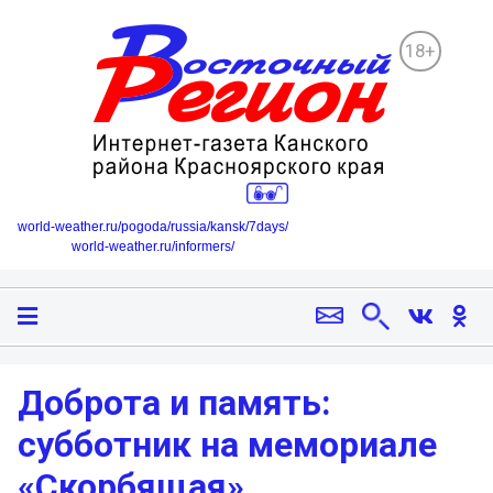
18+
world-weather.ru/pogoda/russia/kansk/7days/
world-weather.ru/informers/
Доброта и память:
субботник на мемориале
«Скорбящая»