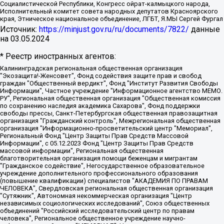
Социалистической Республики, Конгресс ойрат-калмыцкого народа,
Исполнительный комитет совета народных депутатов Красноярского
края, Этническое национальное объединение, ЛГБТ, Я.МЫ Сергей Фургал
Источник:
https://minjust.gov.ru/ru/documents/7822/
данные
на
03.05.2024
* Реестр иностранных агентов:
Калининградская региональная общественная организация "Экозащита!-Женсовет", Фонд содействия защите прав и свобод граждан "Общественный вердикт", Фонд "Институт Развития Свободы Информации", Частное учреждение "Информационное агентство МЕМО. РУ", Региональная общественная организация "Общественная комиссия по сохранению наследия академика Сахарова", Фонд поддержки свободы прессы, Санкт-Петербургская общественная правозащитная организация "Гражданский контроль", Межрегиональная общественная организация "Информационно-просветительский центр "Мемориал", Региональный Фонд "Центр Защиты Прав Средств Массовой Информации", с 05.12.2023 Фонд "Центр Защиты Прав Средств массовой информации", Региональная общественная благотворительная организация помощи беженцам и мигрантам "Гражданское содействие", Негосударственное образовательное учреждение дополнительного профессионального образования (повышение квалификации) специалистов "АКАДЕМИЯ ПО ПРАВАМ ЧЕЛОВЕКА", Свердловская региональная общественная организация "Сутяжник", Автономная некоммерческая организация "Центр независимых социологических исследований", Союз общественных объединений "Российский исследовательский центр по правам человека", Региональное общественное учреждение научно-информационный центр "МЕМОРИАЛ", Некоммерческая организация "Фонд защиты гласности", Автономная некоммерческая организация "Институт прав человека", Городская общественная организация "Екатеринбургское общество "МЕМОРИАЛ", Городская общественная организация "Рязанское историко-просветительское и правозащитное общество "Мемориал" (Рязанский Мемориал), Челябинский региональный орган общественной самодеятельности – женское общественное объединение "Женщины Евразии", Челябинский региональный орган общественной самодеятельности "Уральская правозащитная группа", Фонд содействия защите здоровья и социальной справедливости имени Андрея Рылькова, Автономная Некоммерческая Организация "Аналитический Центр Юрия Левады", Автономная некоммерческая организация социальной поддержки населения "Проект Апрель", Региональная общественная организация помощи женщинам и детям, находящимся в кризисной ситуации "Информационно-методический центр "Анна", Фонд содействия развитию массовых коммуникаций и правовому просвещению "Так-так-Так", Фонд содействия устойчивому развитию "Серебряная тайга", Свердловский региональный общественный фонд социальных проектов "Новое время", "Idel.Реалии", Кавказ.Реалии, Крым.Реалии, Телеканал Настоящее Время, Татаро-башкирская служба Радио Свобода (Azatliq Radiosi), Радио Свободная Европа/Радио Свобода (PCE/PC), "Сибирь.Реалии", "Фактограф", Благотворительный фонд помощи осужденным и их семьям, Автономная некоммерческая организация "Институт глобализации и социальных движений", Фонд "В защиту прав заключенных", Частное учреждение "Центр поддержки и содействия развитию средств массовой информации", Пензенский региональный общественный благотворительный фонд "Гражданский союз", "Север.Реалии", Некоммерческая организация Фонд "Правовая инициатива", Общество с ограниченной ответственностью "Радио Свободная Европа/Радио Свобода", Чешское информационное агентство "MEDIUM-ORIENT", Красноярская региональная общественная организация "Мы против СПИДа", Камалягин Денис Николаевич, Маркелов Сергей Евгеньевич, Пономарев Лев Александрович, Савицкая Людмила Алексеевна, Автономная некоммерческая организация "Центр по работе с проблемой насилия "НАСИЛИЮ.НЕТ", Межрегиональный профессиональный союз работников здравоохранения "Альянс врачей", Юридическое лицо, зарегистрированное в Латвийской Республике, SIA "Medusa Project" (регистрационный номер 40103797863, дата регистрации 10.06.2014), Некоммерческая организация "Фонд по борьбе с коррупцией", Автономная некоммерческая организация "Институт права и публичной политики", Баданин Роман Сергеевич, Гликин Максим Александрович, Железнова Мария Михайловна, Лукьянова Юлия Сергеевна, Маетная Елизавета Витальевна, Маняхин Петр Борисович, Чуракова Ольга Владимировна, Ярош Юлия Петровна, Юридическое лицо "The Insider SIA", зарегистрированное в Риге, Латвийская Республика (дата регистрации 26.06.2015), являющееся администратором доменного имени интернет-издания "The Insider SIA", https://theins.ru, Постернак Алексей Евгеньевич, Рубин Михаил Аркадьевич, Анин Роман Александрович, Юридическое лицо Istories fonds, зарегистрированное в Латвийской Республике (регистрационный номер 50008295751, дата регистрации 24.02.2020), Великовский Дмитрий Александрович, Долинина Ирина Николаевна, Мароховская Алеся Алексеевна, Шлейнов Роман Юрьевич, Шмагун Олеся Валентиновна, Общество с ограниченной ответственностью "Альтаир 2021", Общество с ограниченной ответственностью "Вега 2021", Общество с ограниченной ответственностью "Главный редактор 2021", Общество с ограниченной ответственностью "Ромашки монолит", Важенков Артем Валерьевич, Ивановская областная общественная организация "Центр гендерных исследований", Гурман Юрий Альбертович, Медиапроект "ОВД-Инфо", Егоров Владимир Владимирович, Жилинский Владимир Александрович, Общество с ограниченной ответственностью "ЗП", Иванова София Юрьевна, Карезина Инна Павловна, Кильтау Екатерина Викторовна, Петров Алексей Викторович, Пискунов Сергей Евгеньевич, Смирнов Сергей Сергеевич, Тихонов Михаил Сергеевич, Общество с ограниченной ответственностью "ЖУРНАЛИСТ-ИНОСТРАННЫЙ АГЕНТ", Арапова Галина Юрьевна, Вольтская Татьяна Анатольевна, Американская компания "Mason G.E.S. Anonymous Foundation" (США), являющаяся владельцем интернет-издания https://mnews.world/, Компания "Stichting Bellingcat", зарегистрированная в Нидерландах (дата регистрации 11.07.2018), Захаров Андрей Вячеславович, Клепиковская Екатерина Дмитриевна, Общество с ограниченной ответственностью "МЕМО", Перл Роман Александрович, Симонов Евгений Алексеевич, Соловьева Елена Анатольевна, Сотников Даниил Владимирович, Сурначева Елизавета Дмитриевна, Автономная некоммерческая организация по защите прав человека и информированию населения "Якутия – Наше Мнение", Общество с ограниченной ответственностью "Москоу диджитал медиа", с 26.01.2023 Общество с ограниченной ответственностью "Чайка Белые сады", Ветошкина Валерия Валерьевна, Заговора Максим Александрович, Межрегиональное общественное движение "Российская ЛГБТ - сеть", Оленичев Максим Владимирович, Павлов Иван Юрьевич, Скворцова Елена Сергеевна, Общество с ограниченной ответственностью "Как бы инагент", Кочетков Игорь Викторович, Общество с ограниченной ответственностью "Честные выборы", Еланчик Олег Александрович, Общество с ограниченной ответственностью "Нобелевский призыв", Гималова Регина Эмилевна, Григорьев Андрей Валерьевич, Григорьева Алина Александровна, Ассоциация по содействию защите прав призывников, альтернативнослужащих и военнослужащих "Правозащитная группа "Гражданин.Армия.Право", Хисамова Регина Фаритовна, Автономная некоммерческая организация по реализации социально-правовых программ "Лилит", Дальневосточное общественное движение "Маяк", Санкт-Петербургская ЛГБТ-инициативная группа "Выход", Инициативная группа ЛГБТ+ "Реверс", Алексеев Андрей Викторович, Бекбулатова Таисия Львовна, Беляев Иван Михайлович, Владыкина Елена Сергеевна, Гельман Марат Александрович, Никульшина Вероника Юрьевна, Толоконникова Надежда Андреевна, Шендерович Виктор Анатольевич, Общество с ограниченной ответственностью "Данное сообщение", Общество с ограниченной ответственностью Издательский дом "Новая глава", Айнбиндер Александра Александровна, Московский комьюнити-центр для ЛГБТ+инициатив, Благотворительный фонд развития филантропии, Deutsche Welle (Германия, Kurt-Schumacher-Strasse 3, 53113 Bonn), Борзунова Мария Михайловна, Воробьев Виктор Викторович, Голубева Анна Львовна, Константинова Алла Михайловна, Малкова Ирина Владимировна, Мурадов Мурад Абдулгалимович, Осетинская Елизавета Николаевна, Понасенков Евгений Николаевич, Ганапольский Матвей Юрьевич, Киселев Евгений Алексеевич, Борухович Ирина Григорьевна, Дремин Иван Тимофеевич, Дубровский Дмитрий Викторович, Красноярская региональная общественная организация поддержки и развития альтернативных образовательных технологий и межкультурных коммуникаций "ИНТЕРРА", Маяковская Екатерина Алексеевна, Фейгин Марк Захарович, Филимонов Андрей Викторович, Дзугкоева Регина Николаевна, Доброхотов Роман Александрович, Дудь Юрий Александрович, Елкин Сергей Владимирович, Кругликов Кирилл Игоревич, Сабунаева Мария Леонидовна, Семенов Алексей Владимирович, Шаинян Карен Багратович, Шульман Екатерина Михайловна, Асафьев Артур Валерьевич, Вахштайн Виктор Семенович, Венедиктов Алексей Алексеевич, Лушникова Екатерина Евгеньевна, Волков Леонид Михайлович, Невзоров Александр Глебович, Пархоменко Сергей Борисович, Сироткин Ярослав Николаевич, Кара-Мурза Владимир Владимирович, Баранова Наталья Владимировна, Гозман Леонид Яковлевич, Кагарлицкий Борис Юльевич, Климарев Михаил Валерьевич, Милов Владимир Станиславович, Автономная некоммерческая организация Краснодарский центр современного искусства "Типография", Моргенштерн Алишер Тагирович, Соболь Любовь Эдуардовна, Общество с ограниченной ответственностью "ЛИЗА НОРМ", Каспаров Гарри Кимович, Ходорковский Михаил Борисович, Общество с ограниченной ответственностью "Апрельские тезисы", Данилович Ирина Брониславовна, Кашин Олег Владимирович, Петров Николай Владимирович, Пивоваров Алексей Владимирович, Соколов Михаил Владимирович, Цветкова Юлия Владимировна, Чичваркин Евгений Александрович, Комитет против пыток/Команда против пыток, Общество с ограниченной ответственностью "Первый научный", Общество с ограниченной ответственностью "Вертолет и ко", Белоцерковская Вероника Борисовна, Кац Максим Евгеньевич, Лазарева Татьяна Юрьевна, Шаведдинов Руслан Табризович, Яшин Илья Валерьевич, Общество с ограниченной ответственностью "Иноагент ААВ", Алешковский Дмитрий Петрович, Альбац Евгения Марковна, Быков Дмитрий Львович, Галямина Юлия Евгеньевна, Лойко Сергей Леонидович, Мартынов Кирилл Константинович, Медведев Сергей Александрович, Крашенинников Федор Геннадиевич, Гордеева Катерина Вл