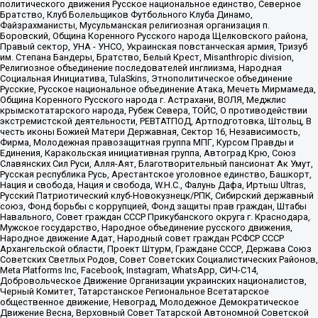
политического движения Русское национальное единство, Северное
Братство, Клуб Болельщиков Футбольного Клуба Динамо,
Файзрахманисты, Мусульманская религиозная организация п.
Боровский, Община Коренного Русского народа Щелковского района,
Правый сектор, УНА - УНСО, Украинская повстанческая армия, Тризуб
им. Степана Бандеры, Братство, Белый Крест, Misanthropic division,
Религиозное объединение последователей инглиизма, Народная
Социальная Инициатива, TulaSkins, Этнополитическое объединение
Русские, Русское национальное объединение Атака, Мечеть Мирмамеда,
Община Коренного Русского народа г. Астрахани, ВОЛЯ, Меджлис
крымскотатарского народа, Рубеж Севера, ТОЙС, О противодействии
экстремистской деятельности, РЕВТАТПОД, Артподготовка, Штольц, В
честь иконы Божией Матери Державная, Сектор 16, Независимость,
Фирма, Молодежная правозащитная группа МПГ, Курсом Правды и
Единения, Каракольская инициативная группа, Автоград Крю, Союз
Славянских Сил Руси, Алля-Аят, Благотворительный пансионат Ак Умут,
Русская республика Русь, Арестантское уголовное единство, Башкорт,
Нация и свобода, Нация и свобода, W.H.С., Фалунь Дафа, Иртыш Ultras,
Русский Патриотический клуб-Новокузнецк/РПК, Сибирский державный
союз, Фонд борьбы с коррупцией, Фонд защиты прав граждан, Штабы
Навального, Совет граждан СССР Прикубанского округа г. Краснодара,
Мужское государство, Народное объединение русского движения,
Народное движение Адат, Народный совет граждан РСФСР СССР
Архангельской области, Проект Штурм, Граждане СССР, Держава Союз
Советских Светлых Родов, Совет Советских Социалистических Районов,
Meta Platforms Inc, Facebook, Instagram, WhatsApp, СИЧ-С14,
Добровольческое Движение Организации украинских националистов,
Черный Комитет, Татарстанское Региональное Всетатарское
общественное движение, Невоград, Молодежное Демократическое
Движение Весна, Верховный Совет Татарской Автономной Советской