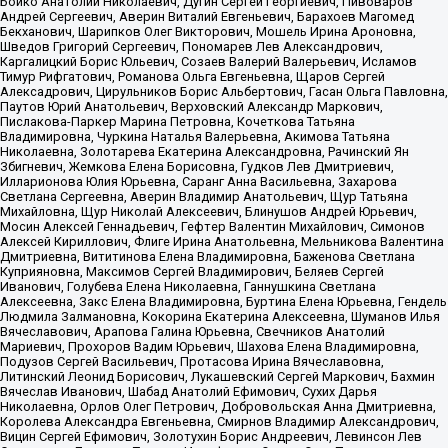
Бойко Анатолий Николаевич, Дугин Сергей Георгиевич, Пивоваров
Андрей Сергеевич, Аверин Виталий Евгеньевич, Барахоев Магомед
Бекханович, Шарипков Олег Викторович, Мошель Ирина Ароновна,
Шведов Григорий Сергеевич, Пономарев Лев Александрович,
Каргалицкий Борис Юльевич, Созаев Валерий Валерьевич, Исламов
Тимур Рифгатович, Романова Ольга Евгеньевна, Щаров Сергей
Алексадрович, Цирульников Борис Альбертович, Гасан Ольга Павловна,
Паутов Юрий Анатольевич, Верховский Александр Маркович,
Пислакова-Паркер Марина Петровна, Кочеткова Татьяна
Владимировна, Чуркина Наталья Валерьевна, Акимова Татьяна
Николаевна, Золотарева Екатерина Александровна, Рачинский Ян
Збигневич, Жемкова Елена Борисовна, Гудков Лев Дмитриевич,
Илларионова Юлия Юрьевна, Саранг Анна Васильевна, Захарова
Светлана Сергеевна, Аверин Владимир Анатольевич, Щур Татьяна
Михайловна, Щур Николай Алексеевич, Блинушов Андрей Юрьевич,
Мосин Алексей Геннадьевич, Гефтер Валентин Михайлович, Симонов
Алексей Кириллович, Флиге Ирина Анатольевна, Мельникова Валентина
Дмитриевна, Вититинова Елена Владимировна, Баженова Светлана
Куприяновна, Максимов Сергей Владимирович, Беляев Сергей
Иванович, Голубева Елена Николаевна, Ганнушкина Светлана
Алексеевна, Закс Елена Владимировна, Буртина Елена Юрьевна, Гендель
Людмила Залмановна, Кокорина Екатерина Алексеевна, Шуманов Илья
Вячеславович, Арапова Галина Юрьевна, Свечников Анатолий
Мариевич, Прохоров Вадим Юрьевич, Шахова Елена Владимировна,
Подузов Сергей Васильевич, Протасова Ирина Вячеславовна,
Литинский Леонид Борисович, Лукашевский Сергей Маркович, Бахмин
Вячеслав Иванович, Шабад Анатолий Ефимович, Сухих Дарья
Николаевна, Орлов Олег Петрович, Добровольская Анна Дмитриевна,
Королева Александра Евгеньевна, Смирнов Владимир Александрович,
Вицин Сергей Ефимович, Золотухин Борис Андреевич, Левинсон Лев