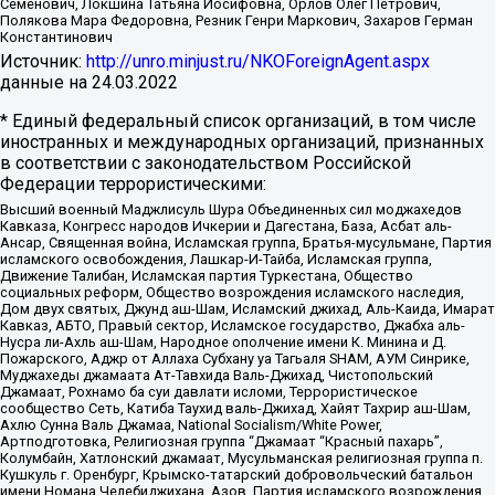
Семенович, Локшина Татьяна Иосифовна, Орлов Олег Петрович,
Полякова Мара Федоровна, Резник Генри Маркович, Захаров Герман
Константинович
Источник:
http://unro.minjust.ru/NKOForeignAgent.aspx
данные на
24.03.2022
* Единый федеральный список организаций, в том числе
иностранных и международных организаций, признанных
в соответствии с законодательством Российской
Федерации террористическими:
Высший военный Маджлисуль Шура Объединенных сил моджахедов
Кавказа, Конгресс народов Ичкерии и Дагестана, База, Асбат аль-
Ансар, Священная война, Исламская группа, Братья-мусульмане, Партия
исламского освобождения, Лашкар-И-Тайба, Исламская группа,
Движение Талибан, Исламская партия Туркестана, Общество
социальных реформ, Общество возрождения исламского наследия,
Дом двух святых, Джунд аш-Шам, Исламский джихад, Аль-Каида, Имарат
Кавказ, АБТО, Правый сектор, Исламское государство, Джабха аль-
Нусра ли-Ахль аш-Шам, Народное ополчение имени К. Минина и Д.
Пожарского, Аджр от Аллаха Субхану уа Тагьаля SHAM, АУМ Синрике,
Муджахеды джамаата Ат-Тавхида Валь-Джихад, Чистопольский
Джамаат, Рохнамо ба суи давлати исломи, Террористическое
сообщество Сеть, Катиба Таухид валь-Джихад, Хайят Тахрир аш-Шам,
Ахлю Сунна Валь Джамаа, National Socialism/White Power,
Артподготовка, Религиозная группа “Джамаат “Красный пахарь”,
Колумбайн, Хатлонский джамаат, Мусульманская религиозная группа п.
Кушкуль г. Оренбург, Крымско-татарский добровольческий батальон
имени Номана Челебиджихана, Азов, Партия исламского возрождения