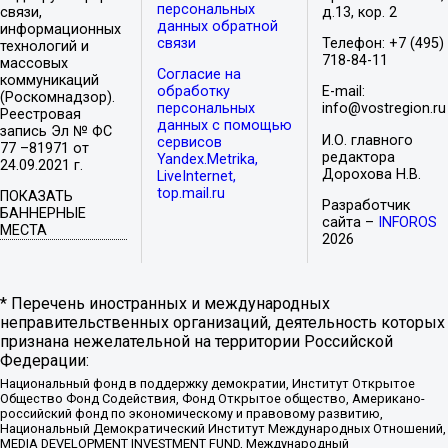
персональных
связи,
д.13, кор. 2
данных обратной
информационных
связи
Телефон: +7 (495)
технологий и
718-84-11
массовых
Согласие на
коммуникаций
обработку
E-mail:
(Роскомнадзор).
персональных
info@vostregion.ru
Реестровая
данных с помощью
запись Эл № ФС
И.О. главного
сервисов
77 –81971 от
редактора
Yandex.Metrika,
24.09.2021 г.
Дорохова Н.В.
LiveInternet,
top.mail.ru
ПОКАЗАТЬ
Разработчик
БАННЕРНЫЕ
сайта –
INFOROS
МЕСТА
2026
* Перечень иностранных и международных
неправительственных организаций, деятельность которых
признана нежелательной на территории Российской
Федерации:
Национальный фонд в поддержку демократии, Институт Открытое
Общество Фонд Содействия, Фонд Открытое общество, Американо-
российский фонд по экономическому и правовому развитию,
Национальный Демократический Институт Международных Отношений,
MEDIA DEVELOPMENT INVESTMENT FUND, Международный