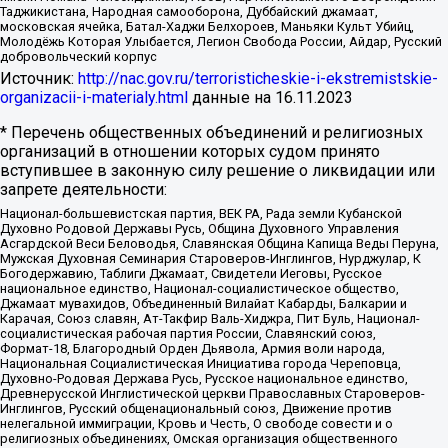
Таджикистана, Народная самооборона, Дуббайский джамаат,
московская ячейка, Батал-Хаджи Белхороев, Маньяки Культ Убийц,
Молодёжь Которая Улыбается, Легион Свобода России, Айдар, Русский
добровольческий корпус
Источник:
http://nac.gov.ru/terroristicheskie-i-ekstremistskie-
organizacii-i-materialy.html
данные на
16.11.2023
* Перечень общественных объединений и религиозных
организаций в отношении которых судом принято
вступившее в законную силу решение о ликвидации или
запрете деятельности:
Национал-большевистская партия, ВЕК РА, Рада земли Кубанской
Духовно Родовой Державы Русь, Община Духовного Управления
Асгардской Веси Беловодья, Славянская Община Капища Веды Перуна,
Мужская Духовная Семинария Староверов-Инглингов, Нурджулар, К
Богодержавию, Таблиги Джамаат, Свидетели Иеговы, Русское
национальное единство, Национал-социалистическое общество,
Джамаат мувахидов, Объединенный Вилайат Кабарды, Балкарии и
Карачая, Союз славян, Ат-Такфир Валь-Хиджра, Пит Буль, Национал-
социалистическая рабочая партия России, Славянский союз,
Формат-18, Благородный Орден Дьявола, Армия воли народа,
Национальная Социалистическая Инициатива города Череповца,
Духовно-Родовая Держава Русь, Русское национальное единство,
Древнерусской Инглистической церкви Православных Староверов-
Инглингов, Русский общенациональный союз, Движение против
нелегальной иммиграции, Кровь и Честь, О свободе совести и о
религиозных объединениях, Омская организация общественного