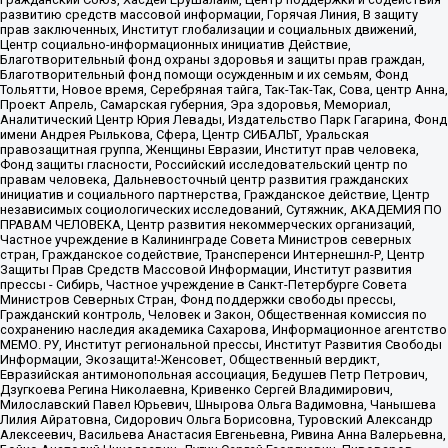
развитию средств массовой информации, Горячая Линия, В защиту
прав заключенных, Институт глобализации и социальных движений,
Центр социально-информационных инициатив Действие,
Благотворительный фонд охраны здоровья и защиты прав граждан,
Благотворительный фонд помощи осужденным и их семьям, Фонд
Тольятти, Новое время, Серебряная тайга, Так-Так-Так, Сова, центр Анна,
Проект Апрель, Самарская губерния, Эра здоровья, Мемориал,
Аналитический Центр Юрия Левады, Издательство Парк Гагарина, Фонд
имени Андрея Рылькова, Сфера, Центр СИБАЛЬТ, Уральская
правозащитная группа, Женщины Евразии, Институт прав человека,
Фонд защиты гласности, Российский исследовательский центр по
правам человека, Дальневосточный центр развития гражданских
инициатив и социального партнерства, Гражданское действие, Центр
независимых социологических исследований, Сутяжник, АКАДЕМИЯ ПО
ПРАВАМ ЧЕЛОВЕКА, Центр развития некоммерческих организаций,
Частное учреждение в Калининграде Совета Министров северных
стран, Гражданское содействие, Трансперенси Интернешнл-Р, Центр
Защиты Прав Средств Массовой Информации, Институт развития
прессы - Сибирь, Частное учреждение в Санкт-Петербурге Совета
Министров Северных Стран, Фонд поддержки свободы прессы,
Гражданский контроль, Человек и Закон, Общественная комиссия по
сохранению наследия академика Сахарова, Информационное агентство
МЕМО. РУ, Институт региональной прессы, Институт Развития Свободы
Информации, Экозащита!-Женсовет, Общественный вердикт,
Евразийская антимонопольная ассоциация, Бедушев Петр Петрович,
Дзугкоева Регина Николаевна, Кривенко Сергей Владимирович,
Милославский Павел Юрьевич, Шнырова Ольга Вадимовна, Чанышева
Лилия Айратовна, Сидорович Ольга Борисовна, Туровский Александр
Алексеевич, Васильева Анастасия Евгеньевна, Ривина Анна Валерьевна,