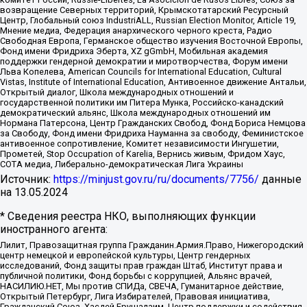
возвращение Северных территорий, Крымскотатарский Ресурсный
Центр, Глобальный союз IndustriALL, Russian Election Monitor, Article 19,
Мнение медиа, Федерация анархического черного креста, Радио
Свободная Европа, Германское общество изучения Восточной Европы,
Фонд имени Фридриха Эберта, XZ gGmbH, Мобильная академия
поддержки гендерной демократии и миротворчества, Форум имени
Льва Копелева, American Councils for International Education, Cultural
Vistas, Institute of International Education, Антивоенное движение Антальи,
Открытый диалог, Школа международных отношений и
государственной политики им Питера Мунка, Российско-канадский
демократический альянс, Школа международных отношений им
Нормана Патерсона, Центр Гражданских Свобод, Фонд Бориса Немцова
за Свободу, Фонд имени Фридриха Науманна за свободу, Феминистское
антивоенное сопротивление, Комитет независимости Ингушетии,
Прометей, Stop Occupation of Karelia, Вернись живым, Фридом Хаус,
СОТА медиа, Либерально-демократическая Лига Украины
Источник:
https://minjust.gov.ru/ru/documents/7756/
данные
на
13.05.2024
* Сведения реестра НКО, выполняющих функции
иностранного агента:
Лилит, Правозащитная группа Гражданин.Армия.Право, Нижегородский
центр немецкой и европейской культуры, Центр гендерных
исследований, Фонд защиты прав граждан Штаб, Институт права и
публичной политики, Фонд борьбы с коррупцией, Альянс врачей,
НАСИЛИЮ.НЕТ, Мы против СПИДа, СВЕЧА, Гуманитарное действие,
Открытый Петербург, Лига Избирателей, Правовая инициатива,
Гражданский Союз, Хасдей Ерушалаим, Центр поддержки и содействия