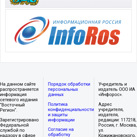
На данном сайте
Порядок обработки
Учредитель и
распространяется
персональных
издатель ООО ИА
информация
данных
«Инфорос».
сетевого издания
Политика
Адрес
"Восточный
конфиденциальности
учредителя,
Регион".
и защиты
издателя,
Зарегистрировано
информации
редакции: 117218,
Федеральной
Россия, г. Москва,
Согласие на
службой по
ул.
обработку
надзору в сфере
Кржижановского,