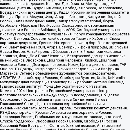
национальная федерация Канады, Декабристы, Международный
научный центр им Вудро Вильсона, Свободная пресса, Возрождение,
Всеукраинский духовный центр , Риддл, Русский антивоенный комитет в
Швеции, Проект Медуза, Фонд Андрея Сахарова, Форум свободной
России, Лига Свободных Наций, Transparеncy International, Форум
Свободных Народов ПостРоссии, Солидарность с гражданским
движением в России – Solidarus, КрымSOS, Свободный университет,
Институт государственного управления, Форум гражданского общества
Россия, Беллона, Союз жителей островов Тисима и Хабомаи, Съезд
народных депутатов, Гринпис Интернешнл, Фонд борьбы с коррупцией
Инк, Завет церквей TCCN, Агора, Всемирный фонд природы, BDR Novaja
Gazeta-Europe, Алтай проект, Образовательный дом прав человека
Чернигов, Фонд Дом Прав Человека, Белорусский дом прав человека
имени Бориса Звозскова, Дом прав человека Тбилиси, Дом прав
человека Ереван, Дом прав человека Крым, Центр дикого лосося, TVR
Studios, ТВ Дождь, Центр европейских исследований им Вилфрида
Мартенса, Сетевое объединение журналистов расследователей,
АЛЛАТРА, За свободную Россию, Свободная Бурятия, Uralic, UnKremlin,
Международная федерация транспортных рабочих, ИстЧам Финланд,
Гудзоновский институт, Фонд Демократического Развития,
Комитет-2024, Центрально-Европейский университет, Центр
восточноевропейских и международных исследований, Общество
Сторожевой башни, Библии и трактатов Свидетелей Иеговы,
Гражданский Совет, Центр анализа европейской политики,
Академическая сеть Восточная Европа, Российский комитет действия,
РЭНД корпорейшн, Русская Америка за демократию в России,
Настоящая Россия, Глобальная сеть журналистов-расследователей,
Служба поддержки, Свободная Россия Берлин, Свободная Россия
Северный Рейн-Вестфалия, Фонд глобальной помощи, Антивоенный
комитет России, Russie-Libertes, La Asocicion de Rusos Libres, Союз за