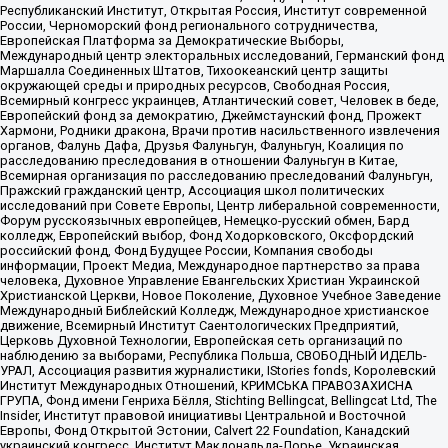
Республиканский Институт, Открытая Россия, Институт современной
России, Черноморский фонд регионального сотрудничества,
Европейская Платформа за Демократические Выборы,
Международный центр электоральных исследований, Германский фонд
Маршалла Соединенных Штатов, Тихоокеанский центр защиты
окружающей среды и природных ресурсов, Свободная Россия,
Всемирный конгресс украинцев, Атлантический совет, Человек в беде,
Европейский фонд за демократию, Джеймстаунский фонд, Прожект
Хармони, Родники дракона, Врачи против насильственного извлечения
органов, Фалунь Дафа, Друзья Фалуньгун, Фалуньгун, Коалиция по
расследованию преследования в отношении Фалуньгун в Китае,
Всемирная организация по расследованию преследований Фалуньгун,
Пражский гражданский центр, Ассоциация школ политических
исследований при Совете Европы, Центр либеральной современности,
Форум русскоязычных европейцев, Немецко-русский обмен, Бард
колледж, Европейский выбор, Фонд Ходорковского, Оксфордский
российский фонд, Фонд Будущее России, Компания свободы
информации, Проект Медиа, Международное партнерство за права
человека, Духовное Управление Евангельских Христиан Украинской
Христианской Церкви, Новое Поколение, Духовное Учебное Заведение
Международный Библейский Колледж, Международное христианское
движение, Всемирный Институт Саентологических Предприятий,
Церковь Духовной Технологии, Европейская сеть организаций по
наблюдению за выборами, Республика Польша, СВОБОДНЫЙ ИДЕЛЬ-
УРАЛ, Ассоциация развития журналистики, IStories fonds, Королевский
Институт Международных Отношений, КРИМСЬКА ПРАВОЗАХИСНА
ГРУПА, Фонд имени Генриха Бёлля, Stichting Bellingcat, Bellingcat Ltd, The
Insider, Институт правовой инициативы Центральной и Восточной
Европы, Фонд Открытой Эстонии, Calvert 22 Foundation, Канадский
украинский конгресс, Институт Макдональда-Лорье, Украинская