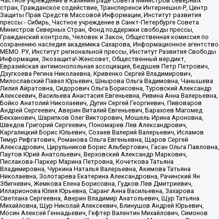
Частное учреждение в Калининграде Совета Министров северных
стран, Гражданское содействие, Трансперенси Интернешнл-Р, Центр
Защиты Прав Средств Массовой Информации, Институт развития
прессы - Сибирь, Частное учреждение в Санкт-Петербурге Совета
Министров Северных Стран, Фонд поддержки свободы прессы,
Гражданский контроль, Человек и Закон, Общественная комиссия по
сохранению наследия академика Сахарова, Информационное агентство
МЕМО. РУ, Институт региональной прессы, Институт Развития Свободы
Информации, Экозащита!-Женсовет, Общественный вердикт,
Евразийская антимонопольная ассоциация, Бедушев Петр Петрович,
Дзугкоева Регина Николаевна, Кривенко Сергей Владимирович,
Милославский Павел Юрьевич, Шнырова Ольга Вадимовна, Чанышева
Лилия Айратовна, Сидорович Ольга Борисовна, Туровский Александр
Алексеевич, Васильева Анастасия Евгеньевна, Ривина Анна Валерьевна,
Бойко Анатолий Николаевич, Дугин Сергей Георгиевич, Пивоваров
Андрей Сергеевич, Аверин Виталий Евгеньевич, Барахоев Магомед
Бекханович, Шарипков Олег Викторович, Мошель Ирина Ароновна,
Шведов Григорий Сергеевич, Пономарев Лев Александрович,
Каргалицкий Борис Юльевич, Созаев Валерий Валерьевич, Исламов
Тимур Рифгатович, Романова Ольга Евгеньевна, Щаров Сергей
Алексадрович, Цирульников Борис Альбертович, Гасан Ольга Павловна,
Паутов Юрий Анатольевич, Верховский Александр Маркович,
Пислакова-Паркер Марина Петровна, Кочеткова Татьяна
Владимировна, Чуркина Наталья Валерьевна, Акимова Татьяна
Николаевна, Золотарева Екатерина Александровна, Рачинский Ян
Збигневич, Жемкова Елена Борисовна, Гудков Лев Дмитриевич,
Илларионова Юлия Юрьевна, Саранг Анна Васильевна, Захарова
Светлана Сергеевна, Аверин Владимир Анатольевич, Щур Татьяна
Михайловна, Щур Николай Алексеевич, Блинушов Андрей Юрьевич,
Мосин Алексей Геннадьевич, Гефтер Валентин Михайлович, Симонов