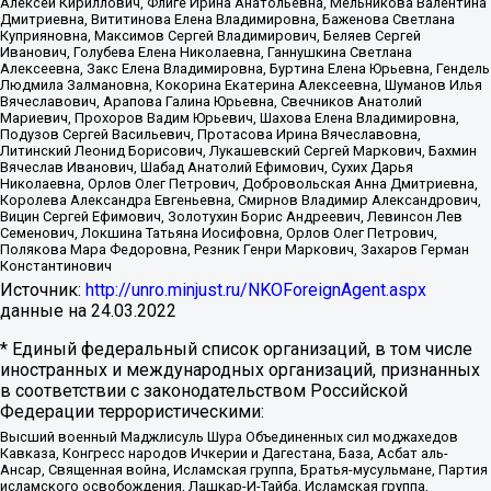
Алексей Кириллович, Флиге Ирина Анатольевна, Мельникова Валентина
Дмитриевна, Вититинова Елена Владимировна, Баженова Светлана
Куприяновна, Максимов Сергей Владимирович, Беляев Сергей
Иванович, Голубева Елена Николаевна, Ганнушкина Светлана
Алексеевна, Закс Елена Владимировна, Буртина Елена Юрьевна, Гендель
Людмила Залмановна, Кокорина Екатерина Алексеевна, Шуманов Илья
Вячеславович, Арапова Галина Юрьевна, Свечников Анатолий
Мариевич, Прохоров Вадим Юрьевич, Шахова Елена Владимировна,
Подузов Сергей Васильевич, Протасова Ирина Вячеславовна,
Литинский Леонид Борисович, Лукашевский Сергей Маркович, Бахмин
Вячеслав Иванович, Шабад Анатолий Ефимович, Сухих Дарья
Николаевна, Орлов Олег Петрович, Добровольская Анна Дмитриевна,
Королева Александра Евгеньевна, Смирнов Владимир Александрович,
Вицин Сергей Ефимович, Золотухин Борис Андреевич, Левинсон Лев
Семенович, Локшина Татьяна Иосифовна, Орлов Олег Петрович,
Полякова Мара Федоровна, Резник Генри Маркович, Захаров Герман
Константинович
Источник:
http://unro.minjust.ru/NKOForeignAgent.aspx
данные на
24.03.2022
* Единый федеральный список организаций, в том числе
иностранных и международных организаций, признанных
в соответствии с законодательством Российской
Федерации террористическими:
Высший военный Маджлисуль Шура Объединенных сил моджахедов
Кавказа, Конгресс народов Ичкерии и Дагестана, База, Асбат аль-
Ансар, Священная война, Исламская группа, Братья-мусульмане, Партия
исламского освобождения, Лашкар-И-Тайба, Исламская группа,