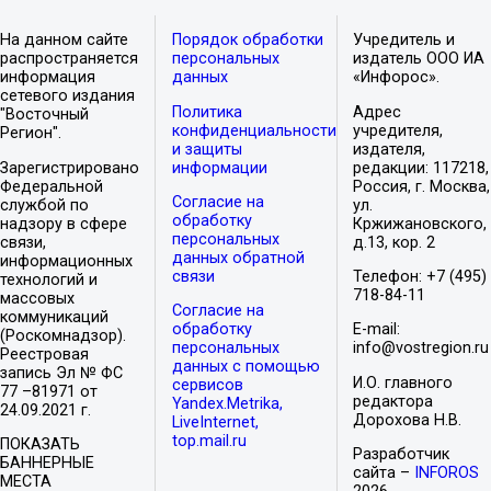
На данном сайте
Порядок обработки
Учредитель и
распространяется
персональных
издатель ООО ИА
информация
данных
«Инфорос».
сетевого издания
Политика
Адрес
"Восточный
конфиденциальности
учредителя,
Регион".
и защиты
издателя,
Зарегистрировано
информации
редакции: 117218,
Федеральной
Россия, г. Москва,
Согласие на
службой по
ул.
обработку
надзору в сфере
Кржижановского,
персональных
связи,
д.13, кор. 2
данных обратной
информационных
связи
Телефон: +7 (495)
технологий и
718-84-11
массовых
Согласие на
коммуникаций
обработку
E-mail:
(Роскомнадзор).
персональных
info@vostregion.ru
Реестровая
данных с помощью
запись Эл № ФС
И.О. главного
сервисов
77 –81971 от
редактора
Yandex.Metrika,
24.09.2021 г.
Дорохова Н.В.
LiveInternet,
top.mail.ru
ПОКАЗАТЬ
Разработчик
БАННЕРНЫЕ
сайта –
INFOROS
МЕСТА