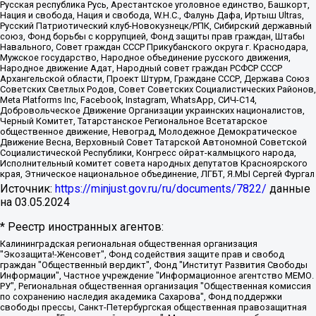
Русская республика Русь, Арестантское уголовное единство, Башкорт,
Нация и свобода, Нация и свобода, W.H.С., Фалунь Дафа, Иртыш Ultras,
Русский Патриотический клуб-Новокузнецк/РПК, Сибирский державный
союз, Фонд борьбы с коррупцией, Фонд защиты прав граждан, Штабы
Навального, Совет граждан СССР Прикубанского округа г. Краснодара,
Мужское государство, Народное объединение русского движения,
Народное движение Адат, Народный совет граждан РСФСР СССР
Архангельской области, Проект Штурм, Граждане СССР, Держава Союз
Советских Светлых Родов, Совет Советских Социалистических Районов,
Meta Platforms Inc, Facebook, Instagram, WhatsApp, СИЧ-С14,
Добровольческое Движение Организации украинских националистов,
Черный Комитет, Татарстанское Региональное Всетатарское
общественное движение, Невоград, Молодежное Демократическое
Движение Весна, Верховный Совет Татарской Автономной Советской
Социалистической Республики, Конгресс ойрат-калмыцкого народа,
Исполнительный комитет совета народных депутатов Красноярского
края, Этническое национальное объединение, ЛГБТ, Я.МЫ Сергей Фургал
Источник:
https://minjust.gov.ru/ru/documents/7822/
данные
на
03.05.2024
* Реестр иностранных агентов:
Калининградская региональная общественная организация "Экозащита!-Женсовет", Фонд содействия защите прав и свобод граждан "Общественный вердикт", Фонд "Институт Развития Свободы Информации", Частное учреждение "Информационное агентство МЕМО. РУ", Региональная общественная организация "Общественная комиссия по сохранению наследия академика Сахарова", Фонд поддержки свободы прессы, Санкт-Петербургская общественная правозащитная организация "Гражданский контроль", Межрегиональная общественная организация "Информационно-просветительский центр "Мемориал", Региональный Фонд "Центр Защиты Прав Средств Массовой Информации", с 05.12.2023 Фонд "Центр Защиты Прав Средств массовой информации", Региональная общественная благотворительная организация помощи беженцам и мигрантам "Гражданское содействие", Негосударственное образовательное учреждение дополнительного профессионального образования (повышение квалификации) специалистов "АКАДЕМИЯ ПО ПРАВАМ ЧЕЛОВЕКА", Свердловская региональная общественная организация "Сутяжник", Автономная некоммерческая организация "Центр независимых социологических исследований", Союз общественных объединений "Российский исследовательский центр по правам человека", Региональное общественное учреждение научно-информационный центр "МЕМОРИАЛ", Некоммерческая организация "Фонд защиты гласности", Автономная некоммерческая организация "Институт прав человека", Городская общественная организация "Екатеринбургское общество "МЕМОРИАЛ", Городская общественная организация "Рязанское историко-просветительское и правозащитное общество "Мемориал" (Рязанский Мемориал), Челябинский региональный орган общественной самодеятельности – женское общественное объединение "Женщины Евразии", Челябинский региональный орган общественной самодеятельности "Уральская правозащитная группа", Фонд содействия защите здоровья и социальной справедливости имени Андрея Рылькова, Автономная Некоммерческая Организация "Аналитический Центр Юрия Левады", Автономная некоммерческая организация социальной поддержки населения "Проект Апрель", Региональная общественная организация помощи женщинам и детям, находящимся в кризисной ситуации "Информационно-методический центр "Анна", Фонд содействия развитию массовых коммуникаций и правовому просвещению "Так-так-Так", Фонд содействия устойчивому развитию "Серебряная тайга", Свердловский региональный общественный фонд социальных проектов "Новое время", "Idel.Реалии", Кавказ.Реалии, Крым.Реалии, Телеканал Настоящее Время, Татаро-башкирская служба Радио Свобода (Azatliq Radiosi), Радио Свободная Европа/Радио Свобода (PCE/PC), "Сибирь.Реалии", "Фактограф", Благотворительный фонд помощи осужденным и их семьям, Автономная некоммерческая организация "Институт глобализации и социальных движений", Фонд "В защиту прав заключенных", Частное учреждение "Центр поддержки и содействия развитию средств массовой информации", Пензенский региональный общественный благотворительный фонд "Гражданский союз", "Север.Реалии", Некоммерческая организация Фонд "Правовая инициатива", Общество с ограниченной ответственностью "Радио Свободная Европа/Радио Свобода", Чешское информационное агентство "MEDIUM-ORIENT", Красноярская региональная общественная организация "Мы против СПИДа", Камалягин Денис Николаевич, Маркелов Сергей Евгеньевич, Пономарев Лев Александрович, Савицкая Людмила Алексеевна, Автономная некоммерческая организация "Центр по работе с проблемой насилия "НАСИЛИЮ.НЕТ", Межрегиональный профессиональный союз работников здравоохранения "Альянс врачей", Юридическое лицо, зарегистрированное в Латвийской Республике, SIA "Medusa Project" (регистрационный номер 40103797863, дата регистрации 10.06.2014), Некоммерческая организация "Фонд по борьбе с коррупцией", Автономная некоммерческая организация "Институт права и публичной политики", Баданин Роман Сергеевич, Гликин Максим Александрович, Железнова Мария Михайловна, Лукьянова Юлия Сергеевна, Маетная Елизавета Витальевна, Маняхин Петр Борисович, Чуракова Ольга Владимировна, Ярош Юлия Петровна, Юридическое лицо "The Insider SIA", зарегистрированное в Риге, Латвийская Республика (дата регистрации 26.06.2015), являющееся администратором доменного имени интернет-издания "The Insider SIA", https://theins.ru, Постернак Алексей Евгеньевич, Рубин Михаил Аркадьевич, Анин Роман Александрович, Юридическое лицо Istories fonds, зарегистрированное в Латвийской Республике (регистрационный номер 50008295751, дата регистрации 24.02.2020), Великовский Дмитрий Александрович, Долинина Ирина Николаевна, Мароховская Алеся Алексеевна, Шлейнов Роман Юрьевич, Шмагун Олеся Валентиновна, Общество с ограниченной ответственностью "Альтаир 2021", Общество с ограниченной ответственностью "Вега 2021", Общество с ограниченной ответственностью "Главный редактор 2021", Общество с ограниченной ответственностью "Ромашки монолит", Важенков Артем Валерьевич, Ивановская областная общественная организация "Центр гендерных исследований", Гурман Юрий Альбертович, Медиапроект "ОВД-Инфо", Егоров Владимир Владимирович, Жилинский Владимир Александрович, Общество с ограниченной ответственностью "ЗП", Иванова София Юрьевна, Карезина Инна Павловна, Кильтау Екатерина Викторовна, Петров Алексей Викторович, Пискунов Сергей Евгеньевич, Смирнов Сергей Сергеевич, Тихонов Михаил Сергеевич, Общество с ограниченной ответственностью "ЖУРНАЛИСТ-ИНОСТРАННЫЙ АГЕНТ", Арапова Галина Юрьевна, Вольтская Татьяна Анатольевна, Американская компания "Mason G.E.S. Anonymous Foundation" (США), являющаяся владельцем интернет-издания https://mnews.world/, Компания "Stichting Bellingcat", зарегистрированная в Нидерландах (дата регистрации 11.07.2018), Захаров Андрей Вячеславович, Клепиковская Екатерина Дмитриевна, Общество с ограниченной ответственностью "МЕМО", Перл Роман Александрович, Симонов Евгений Алексеевич, Соловьева Елена Анатольевна, Сотников Даниил Владимирович, Сурначева Елизавета Дмитриевна, Автономная некоммерческая организация по защите прав человека и информированию населения "Якутия – Наше Мнение", Общество с ограниченной ответственностью "Москоу диджитал медиа", с 26.01.2023 Общество с ограниченной ответственностью "Чайка Белые сады", Ветошкина Валерия Валерьевна, Заговора Максим Александрович, Межрегиональное общественное движение "Российская ЛГБТ - сеть", Оленичев Максим Владимирович, Павлов Иван Юрьевич, Скворцова Елена Сергеевна, Общество с ограниченной ответственностью "Как бы инагент", Кочетков Игорь Викторович, Общество с ограниченной ответственностью "Честные выборы", Еланчик Олег Александрович, Общество с ограниченной ответственностью "Нобелевский призыв", Гималова Регина Эмилевна, Григорьев Андрей Валерьевич, Григорьева Алина Александровна, Ассоциация по содействию защите прав призывников, альтернативнослужащих и военнослужащих "Правозащитная группа "Гражданин.Армия.Право", Хисамова Регина Фаритовна, Автономная некоммерческая организация по реализации социально-правовых программ "Лилит", Дальневосточное общественное движение "Маяк", Санкт-Петербургская ЛГБТ-инициативная группа "Выход", Инициативная группа ЛГБТ+ "Реверс", Алексеев Андрей Викторович, Бекбулатова Таисия Львовна, Беляев Иван Михайлович, Владыкина Елена Сергеевна, Гельман Марат Александрович, Никульшина Вероника Юрьевна, Толоконникова Надежда Андреевна, Шендерович Виктор Анатольевич, Общество с ограниченной ответственностью "Данное сообщение", Общество с ограниченной ответственностью Издательский дом "Новая глава", Айнбиндер Александра Александровна, Московский комьюнити-центр для ЛГБТ+инициатив, Благотворительный фонд развития филантропии, Deutsche Welle (Германия, Kurt-Schumacher-Strasse 3, 53113 Bonn), Борзунова Мария Михайловна, Воробьев Виктор Викторович, Голубева Анна Львовна, Константинова Алла Михайловна, Малкова Ирина Владимировна, Мурадов Мурад Абдулгалимович, Осетинская Елизавета Николаевна, Понасенков Евгений Николаевич, Ганапольский Матвей Юрьевич, Киселев Евгений Алексеевич, Борухович Ирина Григорьевна, Дремин Иван Тимофеевич, Дубровский Дмитрий Викторович, Красноярская региональная общественная организация поддержки и развития альтернативных образовательных технологий и межкультурных коммуникаций "ИНТЕРРА", Маяковская Екатерина Алексеевна, Фейгин Марк Захарович, Филимонов Андрей Викторович, Дзугкоева Регина Николаевна, Доброхотов Роман Александрович, Дудь Юрий Александрович, Елкин Сергей Владимирович, Кругликов Кирилл Игоревич, Сабунаева Мария Леонидовна, Семенов Алексей Владимирович, Шаинян Карен Багратович, Шульман Екатерина Михайловна, Асафьев Артур Валерьевич, Вахштайн Виктор Семенович, Венедиктов Алексей Алексеевич, Лушникова Екатерина Евгеньевна, Волков Леонид Михайлович, Невзоров Александр Глебович, Пархоменко Сергей Борисович, Сироткин Ярослав Николаевич, Кара-Мурза Владимир Владимирович, Баранова Наталья Владимировна, Гозман Леонид Яковлевич, Кагарлицкий Борис Юльевич, Климарев Михаил Валерьевич, Милов Владимир Станиславович, Автономная некоммерческая организация Краснодарский центр современного искусства "Типография", Моргенштерн Алишер Тагирович, Соболь Любовь Эдуардовна, Общество с ограниченной ответственностью "ЛИЗА НОРМ", Каспаров Гарри Кимович, Ходорковский Михаил Борисович, Общество с ограниченной ответственностью "Апрельские тезисы", Данилович Ирина Брониславовна, Кашин Олег Владимирович, Петров Николай Владимирович, Пивоваров Алексей Владимирович, Соколов Михаил Владимирович, Цветкова Юлия Владимировна, Чичваркин Евгений Александрович, Комитет против пыток/Команда против пыток, Общество с ограниченной ответственностью "Первый научный", Общество с ограниченной ответственностью "Вертолет и ко", Белоцерковская Вероника Борисовна, Кац Максим Евгеньевич, Лазарева Татьяна Юрьевна, Шаведдинов Руслан Табризович, Яшин Илья Валерьевич, Общество с ограниченной ответственностью "Иноагент ААВ", Алешковский Дмитрий Петрович, Альбац Евгения Марковна, Быков Дмитрий Львович, Галямина Юлия Евгеньевна, Лойко Сергей Леонидович, Мартынов Кирилл Константинович, Медведев Сергей Александрович, Крашенинников Федор Геннадиевич, Гордеева Катерина Вл