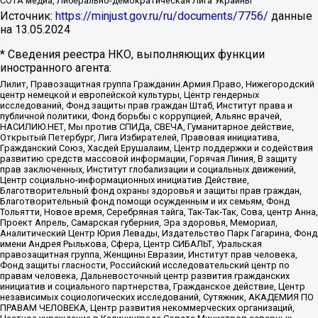
СОТА медиа, Либерально-демократическая Лига Украины
Источник:
https://minjust.gov.ru/ru/documents/7756/
данные
на
13.05.2024
* Сведения реестра НКО, выполняющих функции
иностранного агента:
Лилит, Правозащитная группа Гражданин.Армия.Право, Нижегородский
центр немецкой и европейской культуры, Центр гендерных
исследований, Фонд защиты прав граждан Штаб, Институт права и
публичной политики, Фонд борьбы с коррупцией, Альянс врачей,
НАСИЛИЮ.НЕТ, Мы против СПИДа, СВЕЧА, Гуманитарное действие,
Открытый Петербург, Лига Избирателей, Правовая инициатива,
Гражданский Союз, Хасдей Ерушалаим, Центр поддержки и содействия
развитию средств массовой информации, Горячая Линия, В защиту
прав заключенных, Институт глобализации и социальных движений,
Центр социально-информационных инициатив Действие,
Благотворительный фонд охраны здоровья и защиты прав граждан,
Благотворительный фонд помощи осужденным и их семьям, Фонд
Тольятти, Новое время, Серебряная тайга, Так-Так-Так, Сова, центр Анна,
Проект Апрель, Самарская губерния, Эра здоровья, Мемориал,
Аналитический Центр Юрия Левады, Издательство Парк Гагарина, Фонд
имени Андрея Рылькова, Сфера, Центр СИБАЛЬТ, Уральская
правозащитная группа, Женщины Евразии, Институт прав человека,
Фонд защиты гласности, Российский исследовательский центр по
правам человека, Дальневосточный центр развития гражданских
инициатив и социального партнерства, Гражданское действие, Центр
независимых социологических исследований, Сутяжник, АКАДЕМИЯ ПО
ПРАВАМ ЧЕЛОВЕКА, Центр развития некоммерческих организаций,