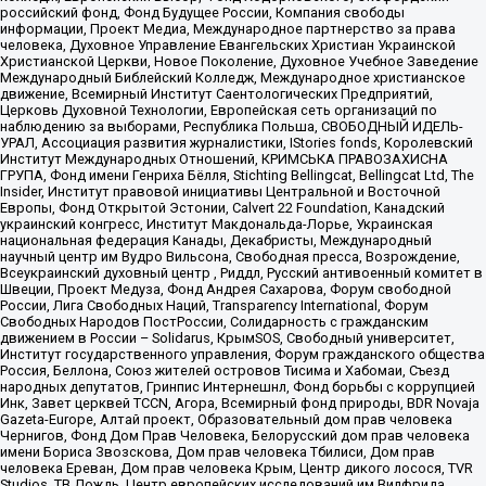
российский фонд, Фонд Будущее России, Компания свободы
информации, Проект Медиа, Международное партнерство за права
человека, Духовное Управление Евангельских Христиан Украинской
Христианской Церкви, Новое Поколение, Духовное Учебное Заведение
Международный Библейский Колледж, Международное христианское
движение, Всемирный Институт Саентологических Предприятий,
Церковь Духовной Технологии, Европейская сеть организаций по
наблюдению за выборами, Республика Польша, СВОБОДНЫЙ ИДЕЛЬ-
УРАЛ, Ассоциация развития журналистики, IStories fonds, Королевский
Институт Международных Отношений, КРИМСЬКА ПРАВОЗАХИСНА
ГРУПА, Фонд имени Генриха Бёлля, Stichting Bellingcat, Bellingcat Ltd, The
Insider, Институт правовой инициативы Центральной и Восточной
Европы, Фонд Открытой Эстонии, Calvert 22 Foundation, Канадский
украинский конгресс, Институт Макдональда-Лорье, Украинская
национальная федерация Канады, Декабристы, Международный
научный центр им Вудро Вильсона, Свободная пресса, Возрождение,
Всеукраинский духовный центр , Риддл, Русский антивоенный комитет в
Швеции, Проект Медуза, Фонд Андрея Сахарова, Форум свободной
России, Лига Свободных Наций, Transparеncy International, Форум
Свободных Народов ПостРоссии, Солидарность с гражданским
движением в России – Solidarus, КрымSOS, Свободный университет,
Институт государственного управления, Форум гражданского общества
Россия, Беллона, Союз жителей островов Тисима и Хабомаи, Съезд
народных депутатов, Гринпис Интернешнл, Фонд борьбы с коррупцией
Инк, Завет церквей TCCN, Агора, Всемирный фонд природы, BDR Novaja
Gazeta-Europe, Алтай проект, Образовательный дом прав человека
Чернигов, Фонд Дом Прав Человека, Белорусский дом прав человека
имени Бориса Звозскова, Дом прав человека Тбилиси, Дом прав
человека Ереван, Дом прав человека Крым, Центр дикого лосося, TVR
Studios, ТВ Дождь, Центр европейских исследований им Вилфрида