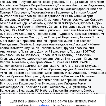
Для повышения удобства сайта мы используем
Источник:
https://minjust.gov.ru/uploaded/files/reestr-
cookies (
подробнее
). К сайту подключены