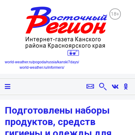
18+
world-weather.ru/pogoda/russia/kansk/7days/
world-weather.ru/informers/
Подготовлены наборы
продуктов, средств
гигиены и одежды для