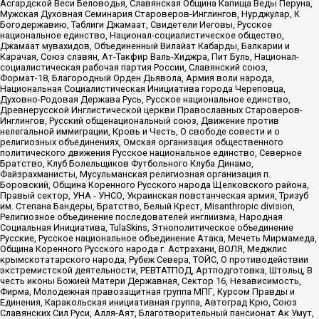
Асгардской Веси Беловодья, Славянская Община Капища Веды Перуна,
Мужская Духовная Семинария Староверов-Инглингов, Нурджулар, К
Богодержавию, Таблиги Джамаат, Свидетели Иеговы, Русское
национальное единство, Национал-социалистическое общество,
Джамаат мувахидов, Объединенный Вилайат Кабарды, Балкарии и
Карачая, Союз славян, Ат-Такфир Валь-Хиджра, Пит Буль, Национал-
социалистическая рабочая партия России, Славянский союз,
Формат-18, Благородный Орден Дьявола, Армия воли народа,
Национальная Социалистическая Инициатива города Череповца,
Духовно-Родовая Держава Русь, Русское национальное единство,
Древнерусской Инглистической церкви Православных Староверов-
Инглингов, Русский общенациональный союз, Движение против
нелегальной иммиграции, Кровь и Честь, О свободе совести и о
религиозных объединениях, Омская организация общественного
политического движения Русское национальное единство, Северное
Братство, Клуб Болельщиков Футбольного Клуба Динамо,
Файзрахманисты, Мусульманская религиозная организация п.
Боровский, Община Коренного Русского народа Щелковского района,
Правый сектор, УНА - УНСО, Украинская повстанческая армия, Тризуб
им. Степана Бандеры, Братство, Белый Крест, Misanthropic division,
Религиозное объединение последователей инглиизма, Народная
Социальная Инициатива, TulaSkins, Этнополитическое объединение
Русские, Русское национальное объединение Атака, Мечеть Мирмамеда,
Община Коренного Русского народа г. Астрахани, ВОЛЯ, Меджлис
крымскотатарского народа, Рубеж Севера, ТОЙС, О противодействии
экстремистской деятельности, РЕВТАТПОД, Артподготовка, Штольц, В
честь иконы Божией Матери Державная, Сектор 16, Независимость,
Фирма, Молодежная правозащитная группа МПГ, Курсом Правды и
Единения, Каракольская инициативная группа, Автоград Крю, Союз
Славянских Сил Руси, Алля-Аят, Благотворительный пансионат Ак Умут,