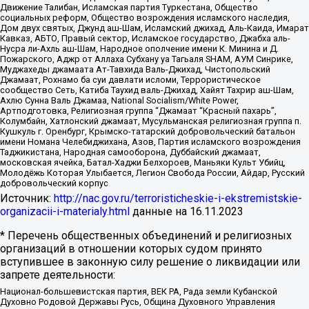
Движение Талибан, Исламская партия Туркестана, Общество
социальных реформ, Общество возрождения исламского наследия,
Дом двух святых, Джунд аш-Шам, Исламский джихад, Аль-Каида, Имарат
Кавказ, АБТО, Правый сектор, Исламское государство, Джабха аль-
Нусра ли-Ахль аш-Шам, Народное ополчение имени К. Минина и Д.
Пожарского, Аджр от Аллаха Субхану уа Тагьаля SHAM, АУМ Синрике,
Муджахеды джамаата Ат-Тавхида Валь-Джихад, Чистопольский
Джамаат, Рохнамо ба суи давлати исломи, Террористическое
сообщество Сеть, Катиба Таухид валь-Джихад, Хайят Тахрир аш-Шам,
Ахлю Сунна Валь Джамаа, National Socialism/White Power,
Артподготовка, Религиозная группа “Джамаат “Красный пахарь”,
Колумбайн, Хатлонский джамаат, Мусульманская религиозная группа п.
Кушкуль г. Оренбург, Крымско-татарский добровольческий батальон
имени Номана Челебиджихана, Азов, Партия исламского возрождения
Таджикистана, Народная самооборона, Дуббайский джамаат,
московская ячейка, Батал-Хаджи Белхороев, Маньяки Культ Убийц,
Молодёжь Которая Улыбается, Легион Свобода России, Айдар, Русский
добровольческий корпус
Источник:
http://nac.gov.ru/terroristicheskie-i-ekstremistskie-
organizacii-i-materialy.html
данные на
16.11.2023
* Перечень общественных объединений и религиозных
организаций в отношении которых судом принято
вступившее в законную силу решение о ликвидации или
запрете деятельности:
Национал-большевистская партия, ВЕК РА, Рада земли Кубанской
Духовно Родовой Державы Русь, Община Духовного Управления