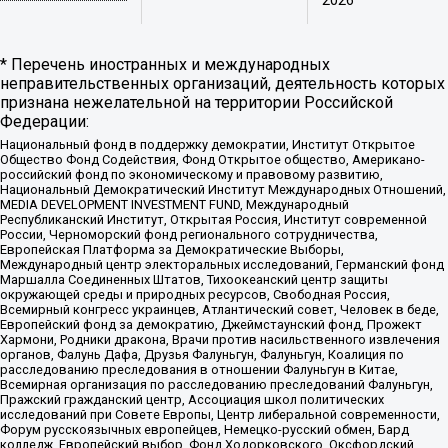
2026
* Перечень иностранных и международных
неправительственных организаций, деятельность которых
признана нежелательной на территории Российской
Федерации:
Национальный фонд в поддержку демократии, Институт Открытое
Общество Фонд Содействия, Фонд Открытое общество, Американо-
российский фонд по экономическому и правовому развитию,
Национальный Демократический Институт Международных Отношений,
MEDIA DEVELOPMENT INVESTMENT FUND, Международный
Республиканский Институт, Открытая Россия, Институт современной
России, Черноморский фонд регионального сотрудничества,
Европейская Платформа за Демократические Выборы,
Международный центр электоральных исследований, Германский фонд
Маршалла Соединенных Штатов, Тихоокеанский центр защиты
окружающей среды и природных ресурсов, Свободная Россия,
Всемирный конгресс украинцев, Атлантический совет, Человек в беде,
Европейский фонд за демократию, Джеймстаунский фонд, Прожект
Хармони, Родники дракона, Врачи против насильственного извлечения
органов, Фалунь Дафа, Друзья Фалуньгун, Фалуньгун, Коалиция по
расследованию преследования в отношении Фалуньгун в Китае,
Всемирная организация по расследованию преследований Фалуньгун,
Пражский гражданский центр, Ассоциация школ политических
исследований при Совете Европы, Центр либеральной современности,
Форум русскоязычных европейцев, Немецко-русский обмен, Бард
колледж, Европейский выбор, Фонд Ходорковского, Оксфордский