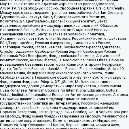
Мартенса, Сетевое объединение журналистов расследователей,
АЛЛАТРА, За свободную Россию, Свободная Бурятия, Uralic, UnKremlin,
Международная федерация транспортных рабочих, ИстЧам Финланд,
Гудзоновский институт, Фонд Демократического Развития,
Комитет-2024, Центрально-Европейский университет, Центр
восточноевропейских и международных исследований, Общество
Сторожевой башни, Библии и трактатов Свидетелей Иеговы,
Гражданский Совет, Центр анализа европейской политики,
Академическая сеть Восточная Европа, Российский комитет действия,
РЭНД корпорейшн, Русская Америка за демократию в России,
Настоящая Россия, Глобальная сеть журналистов-расследователей,
Служба поддержки, Свободная Россия Берлин, Свободная Россия
Северный Рейн-Вестфалия, Фонд глобальной помощи, Антивоенный
комитет России, Russie-Libertes, La Asocicion de Rusos Libres, Союз за
возвращение Северных территорий, Крымскотатарский Ресурсный
Центр, Глобальный союз IndustriALL, Russian Election Monitor, Article 19,
Мнение медиа, Федерация анархического черного креста, Радио
Свободная Европа, Германское общество изучения Восточной Европы,
Фонд имени Фридриха Эберта, XZ gGmbH, Мобильная академия
поддержки гендерной демократии и миротворчества, Форум имени
Льва Копелева, American Councils for International Education, Cultural
Vistas, Institute of International Education, Антивоенное движение Антальи,
Открытый диалог, Школа международных отношений и
государственной политики им Питера Мунка, Российско-канадский
демократический альянс, Школа международных отношений им
Нормана Патерсона, Центр Гражданских Свобод, Фонд Бориса Немцова
за Свободу, Фонд имени Фридриха Науманна за свободу, Феминистское
антивоенное сопротивление, Комитет независимости Ингушетии,
Прометей, Stop Occupation of Karelia, Вернись живым, Фридом Хаус,