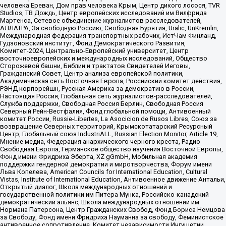
человека Ереван, Дом прав человека Крым, Центр дикого лосося, TVR
Studios, ТВ Дождь, Центр европейских исследований им Вилфрида
Мартенса, Сетевое объединение журналистов расследователей,
АЛЛАТРА, За свободную Россию, Свободная Бурятия, Uralic, UnKremlin,
Международная федерация транспортных рабочих, ИстЧам Финланд,
Гудзоновский институт, Фонд Демократического Развития,
Комитет-2024, Центрально-Европейский университет, Центр
восточноевропейских и международных исследований, Общество
Сторожевой башни, Библии и трактатов Свидетелей Иеговы,
Гражданский Совет, Центр анализа европейской политики,
Академическая сеть Восточная Европа, Российский комитет действия,
РЭНД корпорейшн, Русская Америка за демократию в России,
Настоящая Россия, Глобальная сеть журналистов-расследователей,
Служба поддержки, Свободная Россия Берлин, Свободная Россия
Северный Рейн-Вестфалия, Фонд глобальной помощи, Антивоенный
комитет России, Russie-Libertes, La Asocicion de Rusos Libres, Союз за
возвращение Северных территорий, Крымскотатарский Ресурсный
Центр, Глобальный союз IndustriALL, Russian Election Monitor, Article 19,
Мнение медиа, Федерация анархического черного креста, Радио
Свободная Европа, Германское общество изучения Восточной Европы,
Фонд имени Фридриха Эберта, XZ gGmbH, Мобильная академия
поддержки гендерной демократии и миротворчества, Форум имени
Льва Копелева, American Councils for International Education, Cultural
Vistas, Institute of International Education, Антивоенное движение Антальи,
Открытый диалог, Школа международных отношений и
государственной политики им Питера Мунка, Российско-канадский
демократический альянс, Школа международных отношений им
Нормана Патерсона, Центр Гражданских Свобод, Фонд Бориса Немцова
за Свободу, Фонд имени Фридриха Науманна за свободу, Феминистское
антивоенное сопротивление, Комитет независимости Ингушетии,