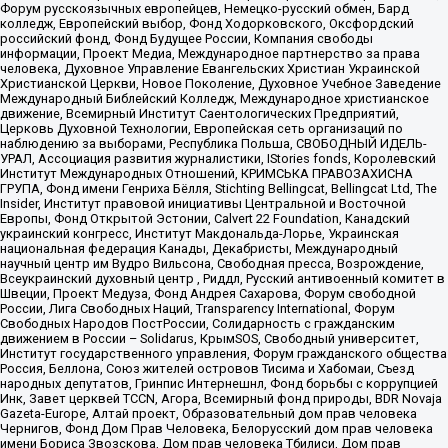
Форум русскоязычных европейцев, Немецко-русский обмен, Бард
колледж, Европейский выбор, Фонд Ходорковского, Оксфордский
российский фонд, Фонд Будущее России, Компания свободы
информации, Проект Медиа, Международное партнерство за права
человека, Духовное Управление Евангельских Христиан Украинской
Христианской Церкви, Новое Поколение, Духовное Учебное Заведение
Международный Библейский Колледж, Международное христианское
движение, Всемирный Институт Саентологических Предприятий,
Церковь Духовной Технологии, Европейская сеть организаций по
наблюдению за выборами, Республика Польша, СВОБОДНЫЙ ИДЕЛЬ-
УРАЛ, Ассоциация развития журналистики, IStories fonds, Королевский
Институт Международных Отношений, КРИМСЬКА ПРАВОЗАХИСНА
ГРУПА, Фонд имени Генриха Бёлля, Stichting Bellingcat, Bellingcat Ltd, The
Insider, Институт правовой инициативы Центральной и Восточной
Европы, Фонд Открытой Эстонии, Calvert 22 Foundation, Канадский
украинский конгресс, Институт Макдональда-Лорье, Украинская
национальная федерация Канады, Декабристы, Международный
научный центр им Вудро Вильсона, Свободная пресса, Возрождение,
Всеукраинский духовный центр , Риддл, Русский антивоенный комитет в
Швеции, Проект Медуза, Фонд Андрея Сахарова, Форум свободной
России, Лига Свободных Наций, Transparеncy International, Форум
Свободных Народов ПостРоссии, Солидарность с гражданским
движением в России – Solidarus, КрымSOS, Свободный университет,
Институт государственного управления, Форум гражданского общества
Россия, Беллона, Союз жителей островов Тисима и Хабомаи, Съезд
народных депутатов, Гринпис Интернешнл, Фонд борьбы с коррупцией
Инк, Завет церквей TCCN, Агора, Всемирный фонд природы, BDR Novaja
Gazeta-Europe, Алтай проект, Образовательный дом прав человека
Чернигов, Фонд Дом Прав Человека, Белорусский дом прав человека
имени Бориса Звозскова, Дом прав человека Тбилиси, Дом прав