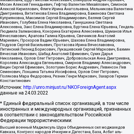
Мосин Алексей Геннадьевич, Гефтер Валентин Михайлович, Симонов
Алексей Кириллович, Флиге Ирина Анатольевна, Мельникова Валентина
Дмитриевна, Вититинова Елена Владимировна, Баженова Светлана
Куприяновна, Максимов Сергей Владимирович, Беляев Сергей
Иванович, Голубева Елена Николаевна, Ганнушкина Светлана
Алексеевна, Закс Елена Владимировна, Буртина Елена Юрьевна, Гендель
Людмила Залмановна, Кокорина Екатерина Алексеевна, Шуманов Илья
Вячеславович, Арапова Галина Юрьевна, Свечников Анатолий
Мариевич, Прохоров Вадим Юрьевич, Шахова Елена Владимировна,
Подузов Сергей Васильевич, Протасова Ирина Вячеславовна,
Литинский Леонид Борисович, Лукашевский Сергей Маркович, Бахмин
Вячеслав Иванович, Шабад Анатолий Ефимович, Сухих Дарья
Николаевна, Орлов Олег Петрович, Добровольская Анна Дмитриевна,
Королева Александра Евгеньевна, Смирнов Владимир Александрович,
Вицин Сергей Ефимович, Золотухин Борис Андреевич, Левинсон Лев
Семенович, Локшина Татьяна Иосифовна, Орлов Олег Петрович,
Полякова Мара Федоровна, Резник Генри Маркович, Захаров Герман
Константинович
Источник:
http://unro.minjust.ru/NKOForeignAgent.aspx
данные на
24.03.2022
* Единый федеральный список организаций, в том числе
иностранных и международных организаций, признанных
в соответствии с законодательством Российской
Федерации террористическими:
Высший военный Маджлисуль Шура Объединенных сил моджахедов
Кавказа, Конгресс народов Ичкерии и Дагестана, База, Асбат аль-