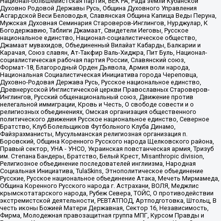
Национал-большевистская партия, ВЕК РА, Рада земли Кубанской
Духовно Родовой Державы Русь, Община Духовного Управления
Асгардской Веси Беловодья, Славянская Община Капища Веды Перуна,
Мужская Духовная Семинария Староверов-Инглингов, Нурджулар, К
Богодержавию, Таблиги Джамаат, Свидетели Иеговы, Русское
национальное единство, Национал-социалистическое общество,
Джамаат мувахидов, Объединенный Вилайат Кабарды, Балкарии и
Карачая, Союз славян, Ат-Такфир Валь-Хиджра, Пит Буль, Национал-
социалистическая рабочая партия России, Славянский союз,
Формат-18, Благородный Орден Дьявола, Армия воли народа,
Национальная Социалистическая Инициатива города Череповца,
Духовно-Родовая Держава Русь, Русское национальное единство,
Древнерусской Инглистической церкви Православных Староверов-
Инглингов, Русский общенациональный союз, Движение против
нелегальной иммиграции, Кровь и Честь, О свободе совести и о
религиозных объединениях, Омская организация общественного
политического движения Русское национальное единство, Северное
Братство, Клуб Болельщиков Футбольного Клуба Динамо,
Файзрахманисты, Мусульманская религиозная организация п.
Боровский, Община Коренного Русского народа Щелковского района,
Правый сектор, УНА - УНСО, Украинская повстанческая армия, Тризуб
им. Степана Бандеры, Братство, Белый Крест, Misanthropic division,
Религиозное объединение последователей инглиизма, Народная
Социальная Инициатива, TulaSkins, Этнополитическое объединение
Русские, Русское национальное объединение Атака, Мечеть Мирмамеда,
Община Коренного Русского народа г. Астрахани, ВОЛЯ, Меджлис
крымскотатарского народа, Рубеж Севера, ТОЙС, О противодействии
экстремистской деятельности, РЕВТАТПОД, Артподготовка, Штольц, В
честь иконы Божией Матери Державная, Сектор 16, Независимость,
Фирма, Молодежная правозащитная группа МПГ, Курсом Правды и