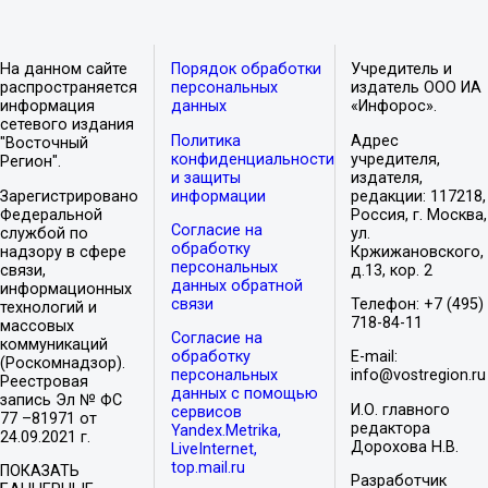
На данном сайте
Порядок обработки
Учредитель и
распространяется
персональных
издатель ООО ИА
информация
данных
«Инфорос».
сетевого издания
Политика
Адрес
"Восточный
конфиденциальности
учредителя,
Регион".
и защиты
издателя,
Зарегистрировано
информации
редакции: 117218,
Федеральной
Россия, г. Москва,
Согласие на
службой по
ул.
обработку
надзору в сфере
Кржижановского,
персональных
связи,
д.13, кор. 2
данных обратной
информационных
связи
Телефон: +7 (495)
технологий и
718-84-11
массовых
Согласие на
коммуникаций
обработку
E-mail:
(Роскомнадзор).
персональных
info@vostregion.ru
Реестровая
данных с помощью
запись Эл № ФС
И.О. главного
сервисов
77 –81971 от
редактора
Yandex.Metrika,
24.09.2021 г.
Дорохова Н.В.
LiveInternet,
top.mail.ru
ПОКАЗАТЬ
Разработчик