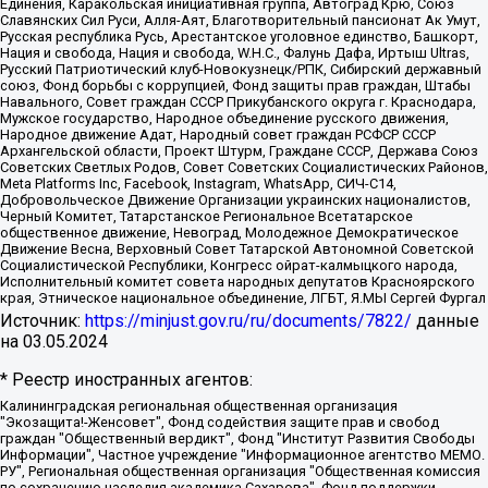
Единения, Каракольская инициативная группа, Автоград Крю, Союз
Славянских Сил Руси, Алля-Аят, Благотворительный пансионат Ак Умут,
Русская республика Русь, Арестантское уголовное единство, Башкорт,
Нация и свобода, Нация и свобода, W.H.С., Фалунь Дафа, Иртыш Ultras,
Русский Патриотический клуб-Новокузнецк/РПК, Сибирский державный
союз, Фонд борьбы с коррупцией, Фонд защиты прав граждан, Штабы
Навального, Совет граждан СССР Прикубанского округа г. Краснодара,
Мужское государство, Народное объединение русского движения,
Народное движение Адат, Народный совет граждан РСФСР СССР
Архангельской области, Проект Штурм, Граждане СССР, Держава Союз
Советских Светлых Родов, Совет Советских Социалистических Районов,
Meta Platforms Inc, Facebook, Instagram, WhatsApp, СИЧ-С14,
Добровольческое Движение Организации украинских националистов,
Черный Комитет, Татарстанское Региональное Всетатарское
общественное движение, Невоград, Молодежное Демократическое
Движение Весна, Верховный Совет Татарской Автономной Советской
Социалистической Республики, Конгресс ойрат-калмыцкого народа,
Исполнительный комитет совета народных депутатов Красноярского
края, Этническое национальное объединение, ЛГБТ, Я.МЫ Сергей Фургал
Источник:
https://minjust.gov.ru/ru/documents/7822/
данные
на
03.05.2024
* Реестр иностранных агентов:
Калининградская региональная общественная организация "Экозащита!-Женсовет", Фонд содействия защите прав и свобод граждан "Общественный вердикт", Фонд "Институт Развития Свободы Информации", Частное учреждение "Информационное агентство МЕМО. РУ", Региональная общественная организация "Общественная комиссия по сохранению наследия академика Сахарова", Фонд поддержки свободы прессы, Санкт-Петербургская общественная правозащитная организация "Гражданский контроль", Межрегиональная общественная организация "Информационно-просветительский центр "Мемориал", Региональный Фонд "Центр Защиты Прав Средств Массовой Информации", с 05.12.2023 Фонд "Центр Защиты Прав Средств массовой информации", Региональная общественная благотворительная организация помощи беженцам и мигрантам "Гражданское содействие", Негосударственное образовательное учреждение дополнительного профессионального образования (повышение квалификации) специалистов "АКАДЕМИЯ ПО ПРАВАМ ЧЕЛОВЕКА", Свердловская региональная общественная организация "Сутяжник", Автономная некоммерческая организация "Центр независимых социологических исследований", Союз общественных объединений "Российский исследовательский центр по правам человека", Региональное общественное учреждение научно-информационный центр "МЕМОРИАЛ", Некоммерческая организация "Фонд защиты гласности", Автономная некоммерческая организация "Институт прав человека", Городская общественная организация "Екатеринбургское общество "МЕМОРИАЛ", Городская общественная организация "Рязанское историко-просветительское и правозащитное общество "Мемориал" (Рязанский Мемориал), Челябинский региональный орган общественной самодеятельности – женское общественное объединение "Женщины Евразии", Челябинский региональный орган общественной самодеятельности "Уральская правозащитная группа", Фонд содействия защите здоровья и социальной справедливости имени Андрея Рылькова, Автономная Некоммерческая Организация "Аналитический Центр Юрия Левады", Автономная некоммерческая организация социальной поддержки населения "Проект Апрель", Региональная общественная организация помощи женщинам и детям, находящимся в кризисной ситуации "Информационно-методический центр "Анна", Фонд содействия развитию массовых коммуникаций и правовому просвещению "Так-так-Так", Фонд содействия устойчивому развитию "Серебряная тайга", Свердловский региональный общественный фонд социальных проектов "Новое время", "Idel.Реалии", Кавказ.Реалии, Крым.Реалии, Телеканал Настоящее Время, Татаро-башкирская служба Радио Свобода (Azatliq Radiosi), Радио Свободная Европа/Радио Свобода (PCE/PC), "Сибирь.Реалии", "Фактограф", Благотворительный фонд помощи осужденным и их семьям, Автономная некоммерческая организация "Институт глобализации и социальных движений", Фонд "В защиту прав заключенных", Частное учреждение "Центр поддержки и содействия развитию средств массовой информации", Пензенский региональный общественный благотворительный фонд "Гражданский союз", "Север.Реалии", Некоммерческая организация Фонд "Правовая инициатива", Общество с ограниченной ответственностью "Радио Свободная Европа/Радио Свобода", Чешское информационное агентство "MEDIUM-ORIENT", Красноярская региональная общественная организация "Мы против СПИДа", Камалягин Денис Николаевич, Маркелов Сергей Евгеньевич, Пономарев Лев Александрович, Савицкая Людмила Алексеевна, Автономная некоммерческая организация "Центр по работе с проблемой насилия "НАСИЛИЮ.НЕТ", Межрегиональный профессиональный союз работников здравоохранения "Альянс врачей", Юридическое лицо, зарегистрированное в Латвийской Республике, SIA "Medusa Project" (регистрационный номер 40103797863, дата регистрации 10.06.2014), Некоммерческая организация "Фонд по борьбе с коррупцией", Автономная некоммерческая организация "Институт права и публичной политики", Баданин Роман Сергеевич, Гликин Максим Александрович, Железнова Мария Михайловна, Лукьянова Юлия Сергеевна, Маетная Елизавета Витальевна, Маняхин Петр Борисович, Чуракова Ольга Владимировна, Ярош Юлия Петровна, Юридическое лицо "The Insider SIA", зарегистрированное в Риге, Латвийская Республика (дата регистрации 26.06.2015), являющееся администратором доменного имени интернет-издания "The Insider SIA", https://theins.ru, Постернак Алексей Евгеньевич, Рубин Михаил Аркадьевич, Анин Роман Александрович, Юридическое лицо Istories fonds, зарегистрированное в Латвийской Республике (регистрационный номер 50008295751, дата регистрации 24.02.2020), Великовский Дмитрий Александрович, Долинина Ирина Николаевна, Мароховская Алеся Алексеевна, Шлейнов Роман Юрьевич, Шмагун Олеся Валентиновна, Общество с ограниченной ответственностью "Альтаир 2021", Общество с ограниченной ответственностью "Вега 2021", Общество с ограниченной ответственностью "Главный редактор 2021", Общество с ограниченной ответственностью "Ромашки монолит", Важенков Артем Валерьевич, Ивановская областная общественная организация "Центр гендерных исследований", Гурман Юрий Альбертович, Медиапроект "ОВД-Инфо", Егоров Владимир Владимирович, Жилинский Владимир Александрович, Общество с ограниченной ответственностью "ЗП", Иванова София Юрьевна, Карезина Инна Павловна, Кильтау Екатерина Викторовна, Петров Алексей Викторович, Пискунов Сергей Евгеньевич, Смирнов Сергей Сергеевич, Тихонов Михаил Сергеевич, Общество с ограниченной ответственностью "ЖУРНАЛИСТ-ИНОСТРАННЫЙ АГЕНТ", Арапова Галина Юрьевна, Вольтская Татьяна Анатольевна, Американская компания "Mason G.E.S. Anonymous Foundation" (США), являющаяся владельцем интернет-издания https://mnews.world/, Компания "Stichting Bellingcat", зарегистрированная в Нидерландах (дата регистрации 11.07.2018), Захаров Андрей Вячеславович, Клепиковская Екатерина Дмитриевна, Общество с ограниченной ответственностью "МЕМО", Перл Роман Александрович, Симонов Евгений Алексеевич, Соловьева Елена Анатольевна, Сотников Даниил Владимирович, Сурначева Елизавета Дмитриевна, Автономная некоммерческая организация по защите прав человека и информированию населения "Якутия – Наше Мнение", Общество с ограниченной ответственностью "Москоу диджитал медиа", с 26.01.2023 Общество с ограниченной ответственностью "Чайка Белые сады", Ветошкина Валерия Валерьевна, Заговора Максим Александрович, Межрегиональное общественное движение "Российская ЛГБТ - сеть", Оленичев Максим Владимирович, Павлов Иван Юрьевич, Скворцова Елена Сергеевна, Общество с ограниченной ответственностью "Как бы инагент", Кочетков Игорь Викторович, Общество с ограниченной ответственностью "Честные выборы", Еланчик Олег Александрович, Общество с ограниченной ответственностью "Нобелевский призыв", Гималова Регина Эмилевна, Григорьев Андрей Валерьевич, Григорьева Алина Александровна, Ассоциация по содействию защите прав призывников, альтернативнослужащих и военнослужащих "Правозащитная группа "Гражданин.Армия.Право", Хисамова Регина Фаритовна, Автономная некоммерческая организация по реализации социально-правовых программ "Лилит", Дальневосточное общественное движение "Маяк", Санкт-Петербургская ЛГБТ-инициативная группа "Выход", Инициативная группа ЛГБТ+ "Реверс", Алексеев Андрей Викторович, Бекбулатова Таисия Львовна, Беляев Иван Михайлович, Владыкина Елена Сергеевна, Гельман Марат Александрович, Никульшина Вероника Юрьевна, Толоконникова Надежда Андреевна, Шендерович Виктор Анатольевич, Общество с ограниченной ответственностью "Данное сообщение", Общество с ограниченной ответственностью Издательский дом "Новая глава", Айнбиндер Александра Александровна, Московский комьюнити-центр для ЛГБТ+инициатив, Благотворительный фонд развития филантропии, Deutsche Welle (Германия, Kurt-Schumacher-Strasse 3, 53113 Bonn), Борзунова Мария Михайловна, Воробьев Виктор Викторович, Голубева Анна Львовна, Константинова Алла Михайловна, Малкова Ирина Владимировна, Мурадов Мурад Абдулгалимович, Осетинская Елизавета Николаевна, Понасенков Евгений Николаевич, Ганапольский Матвей Юрьевич, Киселев Евгений Алексеевич, Борухович Ирина Григорьевна, Дремин Иван Тимофеевич, Дубровский Дмитрий Викторович, Красноярская региональная общественная организация поддержки и развития альтернативных образовательных технологий и межкультурных коммуникаций "ИНТЕРРА", Маяковская Екатерина Алексеевна, Фейгин Марк Захарович, Филимонов Андрей Викторович, Дзугкоева Регина Николаевна, Доброхотов Роман Александрович, Дудь Юрий Александрович, Елкин Сергей Владимирович, Кругликов Кирилл Игоревич, Сабунаева Мария Леонидовна, Семенов Алексей Владимирович, Шаинян Карен Багратович, Шульман Екатерина Михайловна, Асафьев Артур Валерьевич, Вахштайн Виктор Семенович, Венедиктов Алексей Алексеевич, Лушникова Екатерина Евгеньевна, Волков Леонид Михайлович, Невзоров Александр Глебович, Пархоменко Сергей Борисович, Сироткин Ярослав Николаевич, Кара-Мурза Владимир Владимирович, Баранова Наталья Владимировна, Гозман Леонид Яковлевич, Кагарлицкий Борис Юльевич, Климарев Михаил Валерьевич, Милов Владимир Станиславович, Автономная некоммерческая организация Краснодарский центр современного искусства "Типография", Моргенштерн Алишер Тагирович, Соболь Любовь Эдуардовна, Общество с ограниченной ответственностью "ЛИЗА НОРМ", Каспаров Гарри Кимович, Ходорковский Михаил Борисович, Общество с ограниченной ответственностью "Апрельские тезисы", Данилович Ирина Брониславовна, Кашин Олег Владимирович, Петров Николай Владимирович, Пивоваров Алексей Владимирович, Соколов Михаил Владимирович, Цветкова Юлия Владимировна, Чичваркин Евгений Александрович, Комитет против пыток/Команда против пыток, Общество с ограниченной ответственностью "Первый научный", Общество с ограниченной ответственностью "Вертолет и ко", Белоцерковская Вероника Борисовна, Кац Максим Евгеньевич, Лазарева Татьяна Юрьевна, Шаведдинов Руслан Табризович, Яшин Илья Валерьевич, Общество с ограниченной ответственностью "Иноагент ААВ", Алешковский Дмитрий Петрович, Альбац Евгения Марковна, Быков Дмитрий Львович, Галямина Юлия Евгеньевна, Лойко Сергей Леонидович, Мартынов Кирилл Константинович, Медведев Сергей Александрович, Крашенинников Федор Геннадиевич, Гордеева Катерина Вл