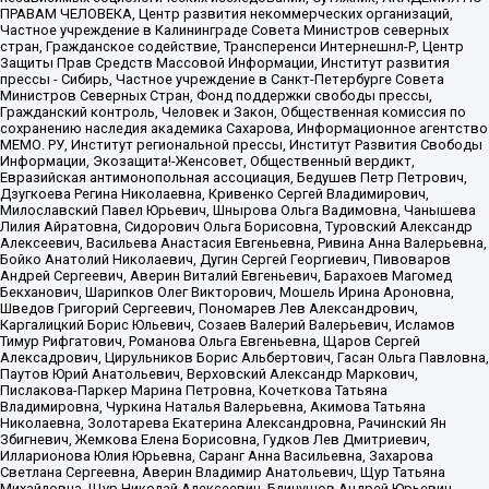
ПРАВАМ ЧЕЛОВЕКА, Центр развития некоммерческих организаций,
Частное учреждение в Калининграде Совета Министров северных
стран, Гражданское содействие, Трансперенси Интернешнл-Р, Центр
Защиты Прав Средств Массовой Информации, Институт развития
прессы - Сибирь, Частное учреждение в Санкт-Петербурге Совета
Министров Северных Стран, Фонд поддержки свободы прессы,
Гражданский контроль, Человек и Закон, Общественная комиссия по
сохранению наследия академика Сахарова, Информационное агентство
МЕМО. РУ, Институт региональной прессы, Институт Развития Свободы
Информации, Экозащита!-Женсовет, Общественный вердикт,
Евразийская антимонопольная ассоциация, Бедушев Петр Петрович,
Дзугкоева Регина Николаевна, Кривенко Сергей Владимирович,
Милославский Павел Юрьевич, Шнырова Ольга Вадимовна, Чанышева
Лилия Айратовна, Сидорович Ольга Борисовна, Туровский Александр
Алексеевич, Васильева Анастасия Евгеньевна, Ривина Анна Валерьевна,
Бойко Анатолий Николаевич, Дугин Сергей Георгиевич, Пивоваров
Андрей Сергеевич, Аверин Виталий Евгеньевич, Барахоев Магомед
Бекханович, Шарипков Олег Викторович, Мошель Ирина Ароновна,
Шведов Григорий Сергеевич, Пономарев Лев Александрович,
Каргалицкий Борис Юльевич, Созаев Валерий Валерьевич, Исламов
Тимур Рифгатович, Романова Ольга Евгеньевна, Щаров Сергей
Алексадрович, Цирульников Борис Альбертович, Гасан Ольга Павловна,
Паутов Юрий Анатольевич, Верховский Александр Маркович,
Пислакова-Паркер Марина Петровна, Кочеткова Татьяна
Владимировна, Чуркина Наталья Валерьевна, Акимова Татьяна
Николаевна, Золотарева Екатерина Александровна, Рачинский Ян
Збигневич, Жемкова Елена Борисовна, Гудков Лев Дмитриевич,
Илларионова Юлия Юрьевна, Саранг Анна Васильевна, Захарова
Светлана Сергеевна, Аверин Владимир Анатольевич, Щур Татьяна
Михайловна, Щур Николай Алексеевич, Блинушов Андрей Юрьевич,