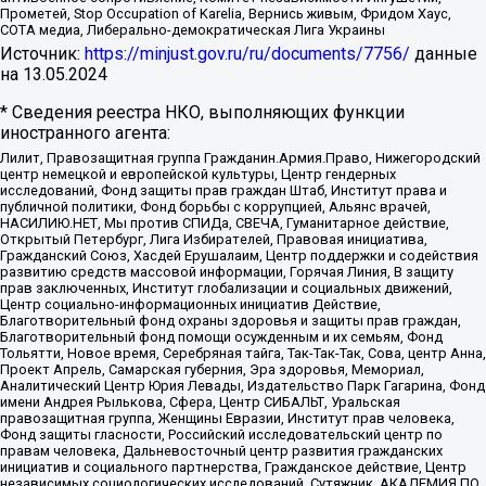
Прометей, Stop Occupation of Karelia, Вернись живым, Фридом Хаус,
СОТА медиа, Либерально-демократическая Лига Украины
Источник:
https://minjust.gov.ru/ru/documents/7756/
данные
на
13.05.2024
* Сведения реестра НКО, выполняющих функции
иностранного агента:
Лилит, Правозащитная группа Гражданин.Армия.Право, Нижегородский
центр немецкой и европейской культуры, Центр гендерных
исследований, Фонд защиты прав граждан Штаб, Институт права и
публичной политики, Фонд борьбы с коррупцией, Альянс врачей,
НАСИЛИЮ.НЕТ, Мы против СПИДа, СВЕЧА, Гуманитарное действие,
Открытый Петербург, Лига Избирателей, Правовая инициатива,
Гражданский Союз, Хасдей Ерушалаим, Центр поддержки и содействия
развитию средств массовой информации, Горячая Линия, В защиту
прав заключенных, Институт глобализации и социальных движений,
Центр социально-информационных инициатив Действие,
Благотворительный фонд охраны здоровья и защиты прав граждан,
Благотворительный фонд помощи осужденным и их семьям, Фонд
Тольятти, Новое время, Серебряная тайга, Так-Так-Так, Сова, центр Анна,
Проект Апрель, Самарская губерния, Эра здоровья, Мемориал,
Аналитический Центр Юрия Левады, Издательство Парк Гагарина, Фонд
имени Андрея Рылькова, Сфера, Центр СИБАЛЬТ, Уральская
правозащитная группа, Женщины Евразии, Институт прав человека,
Фонд защиты гласности, Российский исследовательский центр по
правам человека, Дальневосточный центр развития гражданских
инициатив и социального партнерства, Гражданское действие, Центр
независимых социологических исследований, Сутяжник, АКАДЕМИЯ ПО