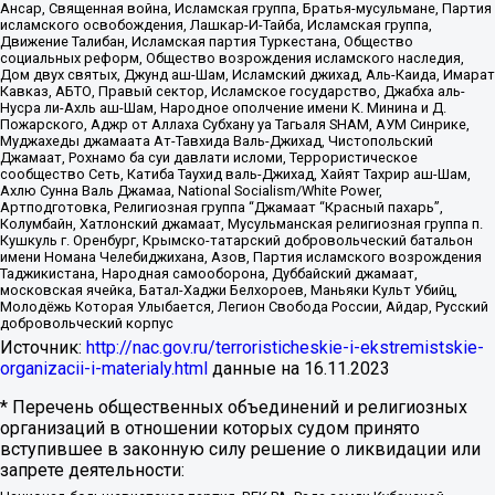
Ансар, Священная война, Исламская группа, Братья-мусульмане, Партия
исламского освобождения, Лашкар-И-Тайба, Исламская группа,
Движение Талибан, Исламская партия Туркестана, Общество
социальных реформ, Общество возрождения исламского наследия,
Дом двух святых, Джунд аш-Шам, Исламский джихад, Аль-Каида, Имарат
Кавказ, АБТО, Правый сектор, Исламское государство, Джабха аль-
Нусра ли-Ахль аш-Шам, Народное ополчение имени К. Минина и Д.
Пожарского, Аджр от Аллаха Субхану уа Тагьаля SHAM, АУМ Синрике,
Муджахеды джамаата Ат-Тавхида Валь-Джихад, Чистопольский
Джамаат, Рохнамо ба суи давлати исломи, Террористическое
сообщество Сеть, Катиба Таухид валь-Джихад, Хайят Тахрир аш-Шам,
Ахлю Сунна Валь Джамаа, National Socialism/White Power,
Артподготовка, Религиозная группа “Джамаат “Красный пахарь”,
Колумбайн, Хатлонский джамаат, Мусульманская религиозная группа п.
Кушкуль г. Оренбург, Крымско-татарский добровольческий батальон
имени Номана Челебиджихана, Азов, Партия исламского возрождения
Таджикистана, Народная самооборона, Дуббайский джамаат,
московская ячейка, Батал-Хаджи Белхороев, Маньяки Культ Убийц,
Молодёжь Которая Улыбается, Легион Свобода России, Айдар, Русский
добровольческий корпус
Источник:
http://nac.gov.ru/terroristicheskie-i-ekstremistskie-
organizacii-i-materialy.html
данные на
16.11.2023
* Перечень общественных объединений и религиозных
организаций в отношении которых судом принято
вступившее в законную силу решение о ликвидации или
запрете деятельности: