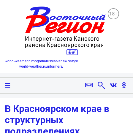
18+
world-weather.ru/pogoda/russia/kansk/7days/
world-weather.ru/informers/
В Красноярском крае в
структурных
подразделениях