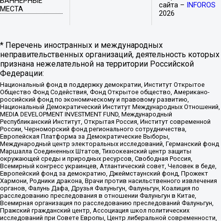
БАННЕРНЫЕ
сайта –
INFOROS
МЕСТА
2026
* Перечень иностранных и международных
неправительственных организаций, деятельность которых
признана нежелательной на территории Российской
Федерации:
Национальный фонд в поддержку демократии, Институт Открытое
Общество Фонд Содействия, Фонд Открытое общество, Американо-
российский фонд по экономическому и правовому развитию,
Национальный Демократический Институт Международных Отношений,
MEDIA DEVELOPMENT INVESTMENT FUND, Международный
Республиканский Институт, Открытая Россия, Институт современной
России, Черноморский фонд регионального сотрудничества,
Европейская Платформа за Демократические Выборы,
Международный центр электоральных исследований, Германский фонд
Маршалла Соединенных Штатов, Тихоокеанский центр защиты
окружающей среды и природных ресурсов, Свободная Россия,
Всемирный конгресс украинцев, Атлантический совет, Человек в беде,
Европейский фонд за демократию, Джеймстаунский фонд, Прожект
Хармони, Родники дракона, Врачи против насильственного извлечения
органов, Фалунь Дафа, Друзья Фалуньгун, Фалуньгун, Коалиция по
расследованию преследования в отношении Фалуньгун в Китае,
Всемирная организация по расследованию преследований Фалуньгун,
Пражский гражданский центр, Ассоциация школ политических
исследований при Совете Европы, Центр либеральной современности,