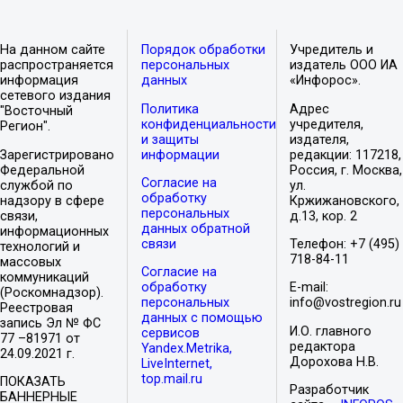
На данном сайте
Порядок обработки
Учредитель и
распространяется
персональных
издатель ООО ИА
информация
данных
«Инфорос».
сетевого издания
Политика
Адрес
"Восточный
конфиденциальности
учредителя,
Регион".
и защиты
издателя,
Зарегистрировано
информации
редакции: 117218,
Федеральной
Россия, г. Москва,
Согласие на
службой по
ул.
обработку
надзору в сфере
Кржижановского,
персональных
связи,
д.13, кор. 2
данных обратной
информационных
связи
Телефон: +7 (495)
технологий и
718-84-11
массовых
Согласие на
коммуникаций
обработку
E-mail:
(Роскомнадзор).
персональных
info@vostregion.ru
Реестровая
данных с помощью
запись Эл № ФС
И.О. главного
сервисов
77 –81971 от
редактора
Yandex.Metrika,
24.09.2021 г.
Дорохова Н.В.
LiveInternet,
top.mail.ru
ПОКАЗАТЬ
Разработчик
БАННЕРНЫЕ