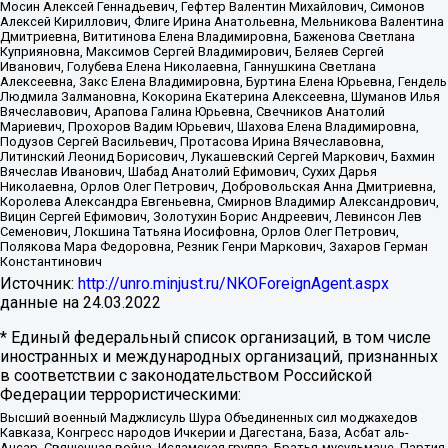
Мосин Алексей Геннадьевич, Гефтер Валентин Михайлович, Симонов
Алексей Кириллович, Флиге Ирина Анатольевна, Мельникова Валентина
Дмитриевна, Вититинова Елена Владимировна, Баженова Светлана
Куприяновна, Максимов Сергей Владимирович, Беляев Сергей
Иванович, Голубева Елена Николаевна, Ганнушкина Светлана
Алексеевна, Закс Елена Владимировна, Буртина Елена Юрьевна, Гендель
Людмила Залмановна, Кокорина Екатерина Алексеевна, Шуманов Илья
Вячеславович, Арапова Галина Юрьевна, Свечников Анатолий
Мариевич, Прохоров Вадим Юрьевич, Шахова Елена Владимировна,
Подузов Сергей Васильевич, Протасова Ирина Вячеславовна,
Литинский Леонид Борисович, Лукашевский Сергей Маркович, Бахмин
Вячеслав Иванович, Шабад Анатолий Ефимович, Сухих Дарья
Николаевна, Орлов Олег Петрович, Добровольская Анна Дмитриевна,
Королева Александра Евгеньевна, Смирнов Владимир Александрович,
Вицин Сергей Ефимович, Золотухин Борис Андреевич, Левинсон Лев
Семенович, Локшина Татьяна Иосифовна, Орлов Олег Петрович,
Полякова Мара Федоровна, Резник Генри Маркович, Захаров Герман
Константинович
Источник:
http://unro.minjust.ru/NKOForeignAgent.aspx
данные на
24.03.2022
* Единый федеральный список организаций, в том числе
иностранных и международных организаций, признанных
в соответствии с законодательством Российской
Федерации террористическими:
Высший военный Маджлисуль Шура Объединенных сил моджахедов
Кавказа, Конгресс народов Ичкерии и Дагестана, База, Асбат аль-
Ансар, Священная война, Исламская группа, Братья-мусульмане, Партия