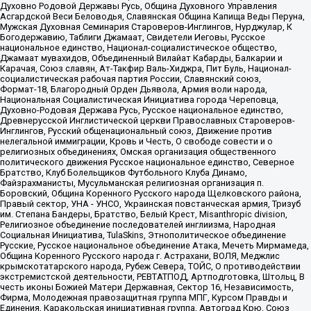
Духовно Родовой Державы Русь, Община Духовного Управления
Асгардской Веси Беловодья, Славянская Община Капища Веды Перуна,
Мужская Духовная Семинария Староверов-Инглингов, Нурджулар, К
Богодержавию, Таблиги Джамаат, Свидетели Иеговы, Русское
национальное единство, Национал-социалистическое общество,
Джамаат мувахидов, Объединенный Вилайат Кабарды, Балкарии и
Карачая, Союз славян, Ат-Такфир Валь-Хиджра, Пит Буль, Национал-
социалистическая рабочая партия России, Славянский союз,
Формат-18, Благородный Орден Дьявола, Армия воли народа,
Национальная Социалистическая Инициатива города Череповца,
Духовно-Родовая Держава Русь, Русское национальное единство,
Древнерусской Инглистической церкви Православных Староверов-
Инглингов, Русский общенациональный союз, Движение против
нелегальной иммиграции, Кровь и Честь, О свободе совести и о
религиозных объединениях, Омская организация общественного
политического движения Русское национальное единство, Северное
Братство, Клуб Болельщиков Футбольного Клуба Динамо,
Файзрахманисты, Мусульманская религиозная организация п.
Боровский, Община Коренного Русского народа Щелковского района,
Правый сектор, УНА - УНСО, Украинская повстанческая армия, Тризуб
им. Степана Бандеры, Братство, Белый Крест, Misanthropic division,
Религиозное объединение последователей инглиизма, Народная
Социальная Инициатива, TulaSkins, Этнополитическое объединение
Русские, Русское национальное объединение Атака, Мечеть Мирмамеда,
Община Коренного Русского народа г. Астрахани, ВОЛЯ, Меджлис
крымскотатарского народа, Рубеж Севера, ТОЙС, О противодействии
экстремистской деятельности, РЕВТАТПОД, Артподготовка, Штольц, В
честь иконы Божией Матери Державная, Сектор 16, Независимость,
Фирма, Молодежная правозащитная группа МПГ, Курсом Правды и
Единения, Каракольская инициативная группа, Автоград Крю, Союз