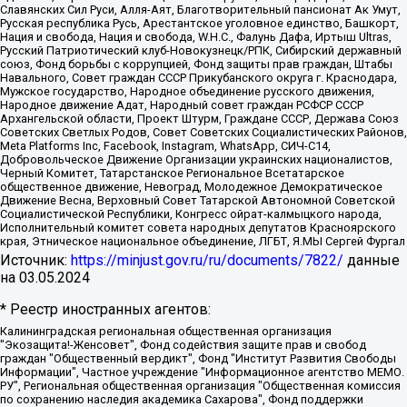
Славянских Сил Руси, Алля-Аят, Благотворительный пансионат Ак Умут,
Русская республика Русь, Арестантское уголовное единство, Башкорт,
Нация и свобода, Нация и свобода, W.H.С., Фалунь Дафа, Иртыш Ultras,
Русский Патриотический клуб-Новокузнецк/РПК, Сибирский державный
союз, Фонд борьбы с коррупцией, Фонд защиты прав граждан, Штабы
Навального, Совет граждан СССР Прикубанского округа г. Краснодара,
Мужское государство, Народное объединение русского движения,
Народное движение Адат, Народный совет граждан РСФСР СССР
Архангельской области, Проект Штурм, Граждане СССР, Держава Союз
Советских Светлых Родов, Совет Советских Социалистических Районов,
Meta Platforms Inc, Facebook, Instagram, WhatsApp, СИЧ-С14,
Добровольческое Движение Организации украинских националистов,
Черный Комитет, Татарстанское Региональное Всетатарское
общественное движение, Невоград, Молодежное Демократическое
Движение Весна, Верховный Совет Татарской Автономной Советской
Социалистической Республики, Конгресс ойрат-калмыцкого народа,
Исполнительный комитет совета народных депутатов Красноярского
края, Этническое национальное объединение, ЛГБТ, Я.МЫ Сергей Фургал
Источник:
https://minjust.gov.ru/ru/documents/7822/
данные
на
03.05.2024
* Реестр иностранных агентов:
Калининградская региональная общественная организация "Экозащита!-Женсовет", Фонд содействия защите прав и свобод граждан "Общественный вердикт", Фонд "Институт Развития Свободы Информации", Частное учреждение "Информационное агентство МЕМО. РУ", Региональная общественная организация "Общественная комиссия по сохранению наследия академика Сахарова", Фонд поддержки свободы прессы, Санкт-Петербургская общественная правозащитная организация "Гражданский контроль", Межрегиональная общественная организация "Информационно-просветительский центр "Мемориал", Региональный Фонд "Центр Защиты Прав Средств Массовой Информации", с 05.12.2023 Фонд "Центр Защиты Прав Средств массовой информации", Региональная общественная благотворительная организация помощи беженцам и мигрантам "Гражданское содействие", Негосударственное образовательное учреждение дополнительного профессионального образования (повышение квалификации) специалистов "АКАДЕМИЯ ПО ПРАВАМ ЧЕЛОВЕКА", Свердловская региональная общественная организация "Сутяжник", Автономная некоммерческая организация "Центр независимых социологических исследований", Союз общественных объединений "Российский исследовательский центр по правам человека", Региональное общественное учреждение научно-информационный центр "МЕМОРИАЛ", Некоммерческая организация "Фонд защиты гласности", Автономная некоммерческая организация "Институт прав человека", Городская общественная организация "Екатеринбургское общество "МЕМОРИАЛ", Городская общественная организация "Рязанское историко-просветительское и правозащитное общество "Мемориал" (Рязанский Мемориал), Челябинский региональный орган общественной самодеятельности – женское общественное объединение "Женщины Евразии", Челябинский региональный орган общественной самодеятельности "Уральская правозащитная группа", Фонд содействия защите здоровья и социальной справедливости имени Андрея Рылькова, Автономная Некоммерческая Организация "Аналитический Центр Юрия Левады", Автономная некоммерческая организация социальной поддержки населения "Проект Апрель", Региональная общественная организация помощи женщинам и детям, находящимся в кризисной ситуации "Информационно-методический центр "Анна", Фонд содействия развитию массовых коммуникаций и правовому просвещению "Так-так-Так", Фонд содействия устойчивому развитию "Серебряная тайга", Свердловский региональный общественный фонд социальных проектов "Новое время", "Idel.Реалии", Кавказ.Реалии, Крым.Реалии, Телеканал Настоящее Время, Татаро-башкирская служба Радио Свобода (Azatliq Radiosi), Радио Свободная Европа/Радио Свобода (PCE/PC), "Сибирь.Реалии", "Фактограф", Благотворительный фонд помощи осужденным и их семьям, Автономная некоммерческая организация "Институт глобализации и социальных движений", Фонд "В защиту прав заключенных", Частное учреждение "Центр поддержки и содействия развитию средств массовой информации", Пензенский региональный общественный благотворительный фонд "Гражданский союз", "Север.Реалии", Некоммерческая организация Фонд "Правовая инициатива", Общество с ограниченной ответственностью "Радио Свободная Европа/Радио Свобода", Чешское информационное агентство "MEDIUM-ORIENT", Красноярская региональная общественная организация "Мы против СПИДа", Камалягин Денис Николаевич, Маркелов Сергей Евгеньевич, Пономарев Лев Александрович, Савицкая Людмила Алексеевна, Автономная некоммерческая организация "Центр по работе с проблемой насилия "НАСИЛИЮ.НЕТ", Межрегиональный профессиональный союз работников здравоохранения "Альянс врачей", Юридическое лицо, зарегистрированное в Латвийской Республике, SIA "Medusa Project" (регистрационный номер 40103797863, дата регистрации 10.06.2014), Некоммерческая организация "Фонд по борьбе с коррупцией", Автономная некоммерческая организация "Институт права и публичной политики", Баданин Роман Сергеевич, Гликин Максим Александрович, Железнова Мария Михайловна, Лукьянова Юлия Сергеевна, Маетная Елизавета Витальевна, Маняхин Петр Борисович, Чуракова Ольга Владимировна, Ярош Юлия Петровна, Юридическое лицо "The Insider SIA", зарегистрированное в Риге, Латвийская Республика (дата регистрации 26.06.2015), являющееся администратором доменного имени интернет-издания "The Insider SIA", https://theins.ru, Постернак Алексей Евгеньевич, Рубин Михаил Аркадьевич, Анин Роман Александрович, Юридическое лицо Istories fonds, зарегистрированное в Латвийской Республике (регистрационный номер 50008295751, дата регистрации 24.02.2020), Великовский Дмитрий Александрович, Долинина Ирина Николаевна, Мароховская Алеся Алексеевна, Шлейнов Роман Юрьевич, Шмагун Олеся Валентиновна, Общество с ограниченной ответственностью "Альтаир 2021", Общество с ограниченной ответственностью "Вега 2021", Общество с ограниченной ответственностью "Главный редактор 2021", Общество с ограниченной ответственностью "Ромашки монолит", Важенков Артем Валерьевич, Ивановская областная общественная организация "Центр гендерных исследований", Гурман Юрий Альбертович, Медиапроект "ОВД-Инфо", Егоров Владимир Владимирович, Жилинский Владимир Александрович, Общество с ограниченной ответственностью "ЗП", Иванова София Юрьевна, Карезина Инна Павловна, Кильтау Екатерина Викторовна, Петров Алексей Викторович, Пискунов Сергей Евгеньевич, Смирнов Сергей Сергеевич, Тихонов Михаил Сергеевич, Общество с ограниченной ответственностью "ЖУРНАЛИСТ-ИНОСТРАННЫЙ АГЕНТ", Арапова Галина Юрьевна, Вольтская Татьяна Анатольевна, Американская компания "Mason G.E.S. Anonymous Foundation" (США), являющаяся владельцем интернет-издания https://mnews.world/, Компания "Stichting Bellingcat", зарегистрированная в Нидерландах (дата регистрации 11.07.2018), Захаров Андрей Вячеславович, Клепиковская Екатерина Дмитриевна, Общество с ограниченной ответственностью "МЕМО", Перл Роман Александрович, Симонов Евгений Алексеевич, Соловьева Елена Анатольевна, Сотников Даниил Владимирович, Сурначева Елизавета Дмитриевна, Автономная некоммерческая организация по защите прав человека и информированию населения "Якутия – Наше Мнение", Общество с ограниченной ответственностью "Москоу диджитал медиа", с 26.01.2023 Общество с ограниченной ответственностью "Чайка Белые сады", Ветошкина Валерия Валерьевна, Заговора Максим Александрович, Межрегиональное общественное движение "Российская ЛГБТ - сеть", Оленичев Максим Владимирович, Павлов Иван Юрьевич, Скворцова Елена Сергеевна, Общество с ограниченной ответственностью "Как бы инагент", Кочетков Игорь Викторович, Общество с ограниченной ответственностью "Честные выборы", Еланчик Олег Александрович, Общество с ограниченной ответственностью "Нобелевский призыв", Гималова Регина Эмилевна, Григорьев Андрей Валерьевич, Григорьева Алина Александровна, Ассоциация по содействию защите прав призывников, альтернативнослужащих и военнослужащих "Правозащитная группа "Гражданин.Армия.Право", Хисамова Регина Фаритовна, Автономная некоммерческая организация по реализации социально-правовых программ "Лилит", Дальневосточное общественное движение "Маяк", Санкт-Петербургская ЛГБТ-инициативная группа "Выход", Инициативная группа ЛГБТ+ "Реверс", Алексеев Андрей Викторович, Бекбулатова Таисия Львовна, Беляев Иван Михайлович, Владыкина Елена Сергеевна, Гельман Марат Александрович, Никульшина Вероника Юрьевна, Толоконникова Надежда Андреевна, Шендерович Виктор Анатольевич, Общество с ограниченной ответственностью "Данное сообщение", Общество с ограниченной ответственностью Издательский дом "Новая глава", Айнбиндер Александра Александровна, Московский комьюнити-центр для ЛГБТ+инициатив, Благотворительный фонд развития филантропии, Deutsche Welle (Германия, Kurt-Schumacher-Strasse 3, 53113 Bonn), Борзунова Мария Михайловна, Воробьев Виктор Викторович, Голубева Анна Львовна, Константинова Алла Михайловна, Малкова Ирина Владимировна, Мурадов Мурад Абдулгалимович, Осетинская Елизавета Николаевна, Понасенков Евгений Николаевич, Ганапольский Матвей Юрьевич, Киселев Евгений Алексеевич, Борухович Ирина Григорьевна, Дремин Иван Тимофеевич, Дубровский Дмитрий Викторович, Красноярская региональная общественная организация поддержки и развития альтернативных образовательных технологий и межкультурных коммуникаций "ИНТЕРРА", Маяковская Екатерина Алексеевна, Фейгин Марк Захарович, Филимонов Андрей Викторович, Дзугкоева Регина Николаевна, Доброхотов Роман Александрович, Дудь Юрий Александрович, Елкин Сергей Владимирович, Кругликов Кирилл Игоревич, Сабунаева Мария Леонидовна, Семенов Алексей Владимирович, Шаинян Карен Багратович, Шульман Екатерина Михайловна, Асафьев Артур Валерьевич, Вахштайн Виктор Семенович, Венедиктов Алексей Алексеевич, Лушникова Екатерина Евгеньевна, Волков Леонид Михайлович, Невзоров Александр Глебович, Пархоменко Сергей Борисович, Сироткин Ярослав Николаевич, Кара-Мурза Владимир Владимирович, Баранова Наталья Владимировна, Гозман Леонид Яковлевич, Кагарлицкий Борис Юльевич, Климарев Михаил Валерьевич, Милов Владимир Станиславович, Автономная некоммерческая организация Краснодарский центр современного искусства "Типография", Моргенштерн Алишер Тагирович, Соболь Любовь Эдуардовна, Общество с ограниченной ответственностью "ЛИЗА НОРМ", Каспаров Гарри Кимович, Ходорковский Михаил Борисович, Общество с ограниченной ответственностью "Апрельские тезисы", Данилович Ирина Брониславовна, Кашин Олег Владимирович, Петров Николай Владимирович, Пивоваров Алексей Владимирович, Соколов Михаил Владимирович, Цветкова Юлия Владимировна, Чичваркин Евгений Александрович, Комитет против пыток/Команда против пыток, Общество с ограниченной ответственностью "Первый научный", Общество с ограниченной ответственностью "Вертолет и ко", Белоцерковская Вероника Борисовна, Кац Максим Евгеньевич, Лазарева Татьяна Юрьевна, Шаведдинов Руслан Табризович, Яшин Илья Валерьевич, Общество с ограниченной ответственностью "Иноагент ААВ", Алешковский Дмитрий Петрович, Альбац Евгения Марковна, Быков Дмитрий Львович, Галямина Юлия Евгеньевна, Лойко Сергей Леонидович, Мартынов Кирилл Константинович, Медведев Сергей Александрович, Крашенинников Федор Геннадиевич, Гордеева Катерина Вл