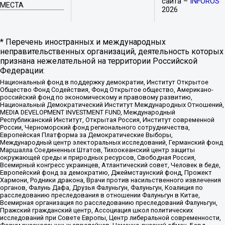
сайта –
INFOROS
МЕСТА
2026
* Перечень иностранных и международных
неправительственных организаций, деятельность которых
признана нежелательной на территории Российской
Федерации:
Национальный фонд в поддержку демократии, Институт Открытое
Общество Фонд Содействия, Фонд Открытое общество, Американо-
российский фонд по экономическому и правовому развитию,
Национальный Демократический Институт Международных Отношений,
MEDIA DEVELOPMENT INVESTMENT FUND, Международный
Республиканский Институт, Открытая Россия, Институт современной
России, Черноморский фонд регионального сотрудничества,
Европейская Платформа за Демократические Выборы,
Международный центр электоральных исследований, Германский фонд
Маршалла Соединенных Штатов, Тихоокеанский центр защиты
окружающей среды и природных ресурсов, Свободная Россия,
Всемирный конгресс украинцев, Атлантический совет, Человек в беде,
Европейский фонд за демократию, Джеймстаунский фонд, Прожект
Хармони, Родники дракона, Врачи против насильственного извлечения
органов, Фалунь Дафа, Друзья Фалуньгун, Фалуньгун, Коалиция по
расследованию преследования в отношении Фалуньгун в Китае,
Всемирная организация по расследованию преследований Фалуньгун,
Пражский гражданский центр, Ассоциация школ политических
исследований при Совете Европы, Центр либеральной современности,