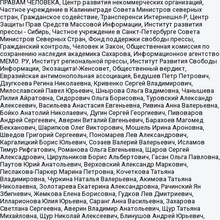
ПРАВАМ ЧЕЛОВЕКА, Центр развития некоммерческих организаций,
Частное учреждение в Калининграде Совета Министров северных
стран, Гражданское содействие, Трансперенси Интернешнл-Р, Центр
Защиты Прав Средств Массовой Информации, Институт развития
прессы - Сибирь, Частное учреждение в Санкт-Петербурге Совета
Министров Северных Стран, Фонд поддержки свободы прессы,
Гражданский контроль, Человек и Закон, Общественная комиссия по
сохранению наследия академика Сахарова, Информационное агентство
МЕМО. РУ, Институт региональной прессы, Институт Развития Свободы
Информации, Экозащита!-Женсовет, Общественный вердикт,
Евразийская антимонопольная ассоциация, Бедушев Петр Петрович,
Дзугкоева Регина Николаевна, Кривенко Сергей Владимирович,
Милославский Павел Юрьевич, Шнырова Ольга Вадимовна, Чанышева
Лилия Айратовна, Сидорович Ольга Борисовна, Туровский Александр
Алексеевич, Васильева Анастасия Евгеньевна, Ривина Анна Валерьевна,
Бойко Анатолий Николаевич, Дугин Сергей Георгиевич, Пивоваров
Андрей Сергеевич, Аверин Виталий Евгеньевич, Барахоев Магомед
Бекханович, Шарипков Олег Викторович, Мошель Ирина Ароновна,
Шведов Григорий Сергеевич, Пономарев Лев Александрович,
Каргалицкий Борис Юльевич, Созаев Валерий Валерьевич, Исламов
Тимур Рифгатович, Романова Ольга Евгеньевна, Щаров Сергей
Алексадрович, Цирульников Борис Альбертович, Гасан Ольга Павловна,
Паутов Юрий Анатольевич, Верховский Александр Маркович,
Пислакова-Паркер Марина Петровна, Кочеткова Татьяна
Владимировна, Чуркина Наталья Валерьевна, Акимова Татьяна
Николаевна, Золотарева Екатерина Александровна, Рачинский Ян
Збигневич, Жемкова Елена Борисовна, Гудков Лев Дмитриевич,
Илларионова Юлия Юрьевна, Саранг Анна Васильевна, Захарова
Светлана Сергеевна, Аверин Владимир Анатольевич, Щур Татьяна
Михайловна, Щур Николай Алексеевич, Блинушов Андрей Юрьевич,