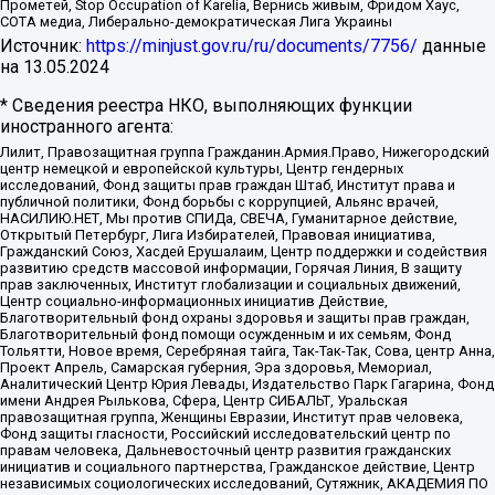
Прометей, Stop Occupation of Karelia, Вернись живым, Фридом Хаус,
СОТА медиа, Либерально-демократическая Лига Украины
Источник:
https://minjust.gov.ru/ru/documents/7756/
данные
на
13.05.2024
* Сведения реестра НКО, выполняющих функции
иностранного агента:
Лилит, Правозащитная группа Гражданин.Армия.Право, Нижегородский
центр немецкой и европейской культуры, Центр гендерных
исследований, Фонд защиты прав граждан Штаб, Институт права и
публичной политики, Фонд борьбы с коррупцией, Альянс врачей,
НАСИЛИЮ.НЕТ, Мы против СПИДа, СВЕЧА, Гуманитарное действие,
Открытый Петербург, Лига Избирателей, Правовая инициатива,
Гражданский Союз, Хасдей Ерушалаим, Центр поддержки и содействия
развитию средств массовой информации, Горячая Линия, В защиту
прав заключенных, Институт глобализации и социальных движений,
Центр социально-информационных инициатив Действие,
Благотворительный фонд охраны здоровья и защиты прав граждан,
Благотворительный фонд помощи осужденным и их семьям, Фонд
Тольятти, Новое время, Серебряная тайга, Так-Так-Так, Сова, центр Анна,
Проект Апрель, Самарская губерния, Эра здоровья, Мемориал,
Аналитический Центр Юрия Левады, Издательство Парк Гагарина, Фонд
имени Андрея Рылькова, Сфера, Центр СИБАЛЬТ, Уральская
правозащитная группа, Женщины Евразии, Институт прав человека,
Фонд защиты гласности, Российский исследовательский центр по
правам человека, Дальневосточный центр развития гражданских
инициатив и социального партнерства, Гражданское действие, Центр
независимых социологических исследований, Сутяжник, АКАДЕМИЯ ПО