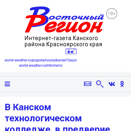
18+
world-weather.ru/pogoda/russia/kansk/7days/
world-weather.ru/informers/
В Канском
технологическом
колледже, в предверие