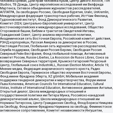
человека Ереван, Дом прав человека Крым, Центр дикого лосося, TVR
Studios, ТВ Дождь, Центр европейских исследований им Вилфрида
Мартенса, Сетевое объединение журналистов расследователей,
АЛЛАТРА, За свободную Россию, Свободная Бурятия, Uralic, UnKremlin,
Международная федерация транспортных рабочих, ИстЧам Финланд,
Гудзоновский институт, Фонд Демократического Развития,
Комитет-2024, Центрально-Европейский университет, Центр
восточноевропейских и международных исследований, Общество
Сторожевой башни, Библии и трактатов Свидетелей Иеговы,
Гражданский Совет, Центр анализа европейской политики,
Академическая сеть Восточная Европа, Российский комитет действия,
РЭНД корпорейшн, Русская Америка за демократию в России,
Настоящая Россия, Глобальная сеть журналистов-расследователей,
Служба поддержки, Свободная Россия Берлин, Свободная Россия
Северный Рейн-Вестфалия, Фонд глобальной помощи, Антивоенный
комитет России, Russie-Libertes, La Asocicion de Rusos Libres, Союз за
возвращение Северных территорий, Крымскотатарский Ресурсный
Центр, Глобальный союз IndustriALL, Russian Election Monitor, Article 19,
Мнение медиа, Федерация анархического черного креста, Радио
Свободная Европа, Германское общество изучения Восточной Европы,
Фонд имени Фридриха Эберта, XZ gGmbH, Мобильная академия
поддержки гендерной демократии и миротворчества, Форум имени
Льва Копелева, American Councils for International Education, Cultural
Vistas, Institute of International Education, Антивоенное движение Антальи,
Открытый диалог, Школа международных отношений и
государственной политики им Питера Мунка, Российско-канадский
демократический альянс, Школа международных отношений им
Нормана Патерсона, Центр Гражданских Свобод, Фонд Бориса Немцова
за Свободу, Фонд имени Фридриха Науманна за свободу, Феминистское
антивоенное сопротивление, Комитет независимости Ингушетии,