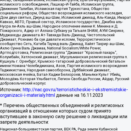
исламского освобождения, Лашкар-И-Тайба, Исламская группа,
Движение Талибан, Исламская партия Туркестана, Общество
социальных реформ, Общество возрождения исламского наследия,
Дом двух святых, Джунд аш-Шам, Исламский джихад, Аль-Каида, Имарат
Кавказ, АБТО, Правый сектор, Исламское государство, Джабха аль-
Нусра ли-Ахль аш-Шам, Народное ополчение имени К. Минина и Д.
Пожарского, Аджр от Аллаха Субхану уа Тагьаля SHAM, АУМ Синрике,
Муджахеды джамаата Ат-Тавхида Валь-Джихад, Чистопольский
Джамаат, Рохнамо ба суи давлати исломи, Террористическое
сообщество Сеть, Катиба Таухид валь-Джихад, Хайят Тахрир аш-Шам,
Ахлю Сунна Валь Джамаа, National Socialism/White Power,
Артподготовка, Религиозная группа “Джамаат “Красный пахарь”,
Колумбайн, Хатлонский джамаат, Мусульманская религиозная группа п.
Кушкуль г. Оренбург, Крымско-татарский добровольческий батальон
имени Номана Челебиджихана, Азов, Партия исламского возрождения
Таджикистана, Народная самооборона, Дуббайский джамаат,
московская ячейка, Батал-Хаджи Белхороев, Маньяки Культ Убийц,
Молодёжь Которая Улыбается, Легион Свобода России, Айдар, Русский
добровольческий корпус
Источник:
http://nac.gov.ru/terroristicheskie-i-ekstremistskie-
organizacii-i-materialy.html
данные на
16.11.2023
* Перечень общественных объединений и религиозных
организаций в отношении которых судом принято
вступившее в законную силу решение о ликвидации или
запрете деятельности:
Национал-большевистская партия, ВЕК РА, Рада земли Кубанской