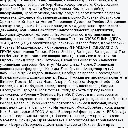
Форум русскоязычных европейцев, Немецко-русский обмен, Бард
колледж, Европейский выбор, Фонд Ходорковского, Оксфордский
российский фонд, Фонд Будущее России, Компания свободы
информации, Проект Медиа, Международное партнерство за права
человека, Духовное Управление Евангельских Христиан Украинской
Христианской Церкви, Новое Поколение, Духовное Учебное Заведение
Международный Библейский Колледж, Международное христианское
движение, Всемирный Институт Саентологических Предприятий,
Церковь Духовной Технологии, Европейская сеть организаций по
наблюдению за выборами, Республика Польша, СВОБОДНЫЙ ИДЕЛЬ-
УРАЛ, Ассоциация развития журналистики, IStories fonds, Королевский
Институт Международных Отношений, КРИМСЬКА ПРАВОЗАХИСНА
ГРУПА, Фонд имени Генриха Бёлля, Stichting Bellingcat, Bellingcat Ltd, The
Insider, Институт правовой инициативы Центральной и Восточной
Европы, Фонд Открытой Эстонии, Calvert 22 Foundation, Канадский
украинский конгресс, Институт Макдональда-Лорье, Украинская
национальная федерация Канады, Декабристы, Международный
научный центр им Вудро Вильсона, Свободная пресса, Возрождение,
Всеукраинский духовный центр , Риддл, Русский антивоенный комитет в
Швеции, Проект Медуза, Фонд Андрея Сахарова, Форум свободной
России, Лига Свободных Наций, Transparеncy International, Форум
Свободных Народов ПостРоссии, Солидарность с гражданским
движением в России – Solidarus, КрымSOS, Свободный университет,
Институт государственного управления, Форум гражданского общества
Россия, Беллона, Союз жителей островов Тисима и Хабомаи, Съезд
народных депутатов, Гринпис Интернешнл, Фонд борьбы с коррупцией
Инк, Завет церквей TCCN, Агора, Всемирный фонд природы, BDR Novaja
Gazeta-Europe, Алтай проект, Образовательный дом прав человека
Чернигов, Фонд Дом Прав Человека, Белорусский дом прав человека
имени Бориса Звозскова, Дом прав человека Тбилиси, Дом прав