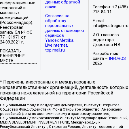
данных обратной
информационных
связи
Телефон: +7 (495)
технологий и
718-84-11
массовых
Согласие на
коммуникаций
обработку
E-mail:
(Роскомнадзор).
персональных
info@vostregion.ru
Реестровая
данных с помощью
запись Эл № ФС
И.О. главного
сервисов
77 –81971 от
редактора
Yandex.Metrika,
24.09.2021 г.
Дорохова Н.В.
LiveInternet,
top.mail.ru
ПОКАЗАТЬ
Разработчик
БАННЕРНЫЕ
сайта –
INFOROS
МЕСТА
2026
* Перечень иностранных и международных
неправительственных организаций, деятельность которых
признана нежелательной на территории Российской
Федерации:
Национальный фонд в поддержку демократии, Институт Открытое
Общество Фонд Содействия, Фонд Открытое общество, Американо-
российский фонд по экономическому и правовому развитию,
Национальный Демократический Институт Международных Отношений,
MEDIA DEVELOPMENT INVESTMENT FUND, Международный
Республиканский Институт, Открытая Россия, Институт современной