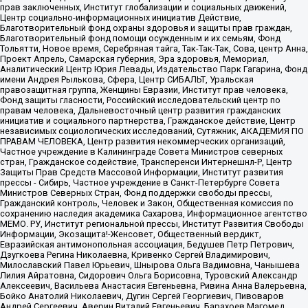
прав заключенных, Институт глобализации и социальных движений,
Центр социально-информационных инициатив Действие,
Благотворительный фонд охраны здоровья и защиты прав граждан,
Благотворительный фонд помощи осужденным и их семьям, Фонд
Тольятти, Новое время, Серебряная тайга, Так-Так-Так, Сова, центр Анна,
Проект Апрель, Самарская губерния, Эра здоровья, Мемориал,
Аналитический Центр Юрия Левады, Издательство Парк Гагарина, Фонд
имени Андрея Рылькова, Сфера, Центр СИБАЛЬТ, Уральская
правозащитная группа, Женщины Евразии, Институт прав человека,
Фонд защиты гласности, Российский исследовательский центр по
правам человека, Дальневосточный центр развития гражданских
инициатив и социального партнерства, Гражданское действие, Центр
независимых социологических исследований, Сутяжник, АКАДЕМИЯ ПО
ПРАВАМ ЧЕЛОВЕКА, Центр развития некоммерческих организаций,
Частное учреждение в Калининграде Совета Министров северных
стран, Гражданское содействие, Трансперенси Интернешнл-Р, Центр
Защиты Прав Средств Массовой Информации, Институт развития
прессы - Сибирь, Частное учреждение в Санкт-Петербурге Совета
Министров Северных Стран, Фонд поддержки свободы прессы,
Гражданский контроль, Человек и Закон, Общественная комиссия по
сохранению наследия академика Сахарова, Информационное агентство
МЕМО. РУ, Институт региональной прессы, Институт Развития Свободы
Информации, Экозащита!-Женсовет, Общественный вердикт,
Евразийская антимонопольная ассоциация, Бедушев Петр Петрович,
Дзугкоева Регина Николаевна, Кривенко Сергей Владимирович,
Милославский Павел Юрьевич, Шнырова Ольга Вадимовна, Чанышева
Лилия Айратовна, Сидорович Ольга Борисовна, Туровский Александр
Алексеевич, Васильева Анастасия Евгеньевна, Ривина Анна Валерьевна,
Бойко Анатолий Николаевич, Дугин Сергей Георгиевич, Пивоваров
Андрей Сергеевич, Аверин Виталий Евгеньевич, Барахоев Магомед