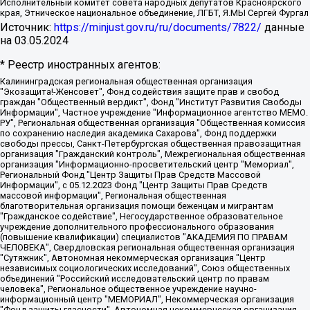
Исполнительный комитет совета народных депутатов Красноярского
края, Этническое национальное объединение, ЛГБТ, Я.МЫ Сергей Фургал
Источник:
https://minjust.gov.ru/ru/documents/7822/
данные
на
03.05.2024
* Реестр иностранных агентов:
Калининградская региональная общественная организация "Экозащита!-Женсовет", Фонд содействия защите прав и свобод граждан "Общественный вердикт", Фонд "Институт Развития Свободы Информации", Частное учреждение "Информационное агентство МЕМО. РУ", Региональная общественная организация "Общественная комиссия по сохранению наследия академика Сахарова", Фонд поддержки свободы прессы, Санкт-Петербургская общественная правозащитная организация "Гражданский контроль", Межрегиональная общественная организация "Информационно-просветительский центр "Мемориал", Региональный Фонд "Центр Защиты Прав Средств Массовой Информации", с 05.12.2023 Фонд "Центр Защиты Прав Средств массовой информации", Региональная общественная благотворительная организация помощи беженцам и мигрантам "Гражданское содействие", Негосударственное образовательное учреждение дополнительного профессионального образования (повышение квалификации) специалистов "АКАДЕМИЯ ПО ПРАВАМ ЧЕЛОВЕКА", Свердловская региональная общественная организация "Сутяжник", Автономная некоммерческая организация "Центр независимых социологических исследований", Союз общественных объединений "Российский исследовательский центр по правам человека", Региональное общественное учреждение научно-информационный центр "МЕМОРИАЛ", Некоммерческая организация "Фонд защиты гласности", Автономная некоммерческая организация "Институт прав человека", Городская общественная организация "Екатеринбургское общество "МЕМОРИАЛ", Городская общественная организация "Рязанское историко-просветительское и правозащитное общество "Мемориал" (Рязанский Мемориал), Челябинский региональный орган общественной самодеятельности – женское общественное объединение "Женщины Евразии", Челябинский региональный орган общественной самодеятельности "Уральская правозащитная группа", Фонд содействия защите здоровья и социальной справедливости имени Андрея Рылькова, Автономная Некоммерческая Организация "Аналитический Центр Юрия Левады", Автономная некоммерческая организация социальной поддержки населения "Проект Апрель", Региональная общественная организация помощи женщинам и детям, находящимся в кризисной ситуации "Информационно-методический центр "Анна", Фонд содействия развитию массовых коммуникаций и правовому просвещению "Так-так-Так", Фонд содействия устойчивому развитию "Серебряная тайга", Свердловский региональный общественный фонд социальных проектов "Новое время", "Idel.Реалии", Кавказ.Реалии, Крым.Реалии, Телеканал Настоящее Время, Татаро-башкирская служба Радио Свобода (Azatliq Radiosi), Радио Свободная Европа/Радио Свобода (PCE/PC), "Сибирь.Реалии", "Фактограф", Благотворительный фонд помощи осужденным и их семьям, Автономная некоммерческая организация "Институт глобализации и социальных движений", Фонд "В защиту прав заключенных", Частное учреждение "Центр поддержки и содействия развитию средств массовой информации", Пензенский региональный общественный благотворительный фонд "Гражданский союз", "Север.Реалии", Некоммерческая организация Фонд "Правовая инициатива", Общество с ограниченной ответственностью "Радио Свободная Европа/Радио Свобода", Чешское информационное агентство "MEDIUM-ORIENT", Красноярская региональная общественная организация "Мы против СПИДа", Камалягин Денис Николаевич, Маркелов Сергей Евгеньевич, Пономарев Лев Александрович, Савицкая Людмила Алексеевна, Автономная некоммерческая организация "Центр по работе с проблемой насилия "НАСИЛИЮ.НЕТ", Межрегиональный профессиональный союз работников здравоохранения "Альянс врачей", Юридическое лицо, зарегистрированное в Латвийской Республике, SIA "Medusa Project" (регистрационный номер 40103797863, дата регистрации 10.06.2014), Некоммерческая организация "Фонд по борьбе с коррупцией", Автономная некоммерческая организация "Институт права и публичной политики", Баданин Роман Сергеевич, Гликин Максим Александрович, Железнова Мария Михайловна, Лукьянова Юлия Сергеевна, Маетная Елизавета Витальевна, Маняхин Петр Борисович, Чуракова Ольга Владимировна, Ярош Юлия Петровна, Юридическое лицо "The Insider SIA", зарегистрированное в Риге, Латвийская Республика (дата регистрации 26.06.2015), являющееся администратором доменного имени интернет-издания "The Insider SIA", https://theins.ru, Постернак Алексей Евгеньевич, Рубин Михаил Аркадьевич, Анин Роман Александрович, Юридическое лицо Istories fonds, зарегистрированное в Латвийской Республике (регистрационный номер 50008295751, дата регистрации 24.02.2020), Великовский Дмитрий Александрович, Долинина Ирина Николаевна, Мароховская Алеся Алексеевна, Шлейнов Роман Юрьевич, Шмагун Олеся Валентиновна, Общество с ограниченной ответственностью "Альтаир 2021", Общество с ограниченной ответственностью "Вега 2021", Общество с ограниченной ответственностью "Главный редактор 2021", Общество с ограниченной ответственностью "Ромашки монолит", Важенков Артем Валерьевич, Ивановская областная общественная организация "Центр гендерных исследований", Гурман Юрий Альбертович, Медиапроект "ОВД-Инфо", Егоров Владимир Владимирович, Жилинский Владимир Александрович, Общество с ограниченной ответственностью "ЗП", Иванова София Юрьевна, Карезина Инна Павловна, Кильтау Екатерина Викторовна, Петров Алексей Викторович, Пискунов Сергей Евгеньевич, Смирнов Сергей Сергеевич, Тихонов Михаил Сергеевич, Общество с ограниченной ответственностью "ЖУРНАЛИСТ-ИНОСТРАННЫЙ АГЕНТ", Арапова Галина Юрьевна, Вольтская Татьяна Анатольевна, Американская компания "Mason G.E.S. Anonymous Foundation" (США), являющаяся владельцем интернет-издания https://mnews.world/, Компания "Stichting Bellingcat", зарегистрированная в Нидерландах (дата регистрации 11.07.2018), Захаров Андрей Вячеславович, Клепиковская Екатерина Дмитриевна, Общество с ограниченной ответственностью "МЕМО", Перл Роман Александрович, Симонов Евгений Алексеевич, Соловьева Елена Анатольевна, Сотников Даниил Владимирович, Сурначева Елизавета Дмитриевна, Автономная некоммерческая организация по защите прав человека и информированию населения "Якутия – Наше Мнение", Общество с ограниченной ответственностью "Москоу диджитал медиа", с 26.01.2023 Общество с ограниченной ответственностью "Чайка Белые сады", Ветошкина Валерия Валерьевна, Заговора Максим Александрович, Межрегиональное общественное движение "Российская ЛГБТ - сеть", Оленичев Максим Владимирович, Павлов Иван Юрьевич, Скворцова Елена Сергеевна, Общество с ограниченной ответственностью "Как бы инагент", Кочетков Игорь Викторович, Общество с ограниченной ответственностью "Честные выборы", Еланчик Олег Александрович, Общество с ограниченной ответственностью "Нобелевский призыв", Гималова Регина Эмилевна, Григорьев Андрей Валерьевич, Григорьева Алина Александровна, Ассоциация по содействию защите прав призывников, альтернативнослужащих и военнослужащих "Правозащитная группа "Гражданин.Армия.Право", Хисамова Регина Фаритовна, Автономная некоммерческая организация по реализации социально-правовых программ "Лилит", Дальневосточное общественное движение "Маяк", Санкт-Петербургская ЛГБТ-инициативная группа "Выход", Инициативная группа ЛГБТ+ "Реверс", Алексеев Андрей Викторович, Бекбулатова Таисия Львовна, Беляев Иван Михайлович, Владыкина Елена Сергеевна, Гельман Марат Александрович, Никульшина Вероника Юрьевна, Толоконникова Надежда Андреевна, Шендерович Виктор Анатольевич, Общество с ограниченной ответственностью "Данное сообщение", Общество с ограниченной ответственностью Издательский дом "Новая глава", Айнбиндер Александра Александровна, Московский комьюнити-центр для ЛГБТ+инициатив, Благотворительный фонд развития филантропии, Deutsche Welle (Германия, Kurt-Schumacher-Strasse 3, 53113 Bonn), Борзунова Мария Михайловна, Воробьев Виктор Викторович, Голубева Анна Львовна, Константинова Алла Михайловна, Малкова Ирина Владимировна, Мурадов Мурад Абдулгалимович, Осетинская Елизавета Николаевна, Понасенков Евгений Николаевич, Ганапольский Матвей Юрьевич, Киселев Евгений Алексеевич, Борухович Ирина Григорьевна, Дремин Иван Тимофеевич, Дубровский Дмитрий Викторович, Красноярская региональная общественная организация поддержки и развития альтернативных образовательных технологий и межкультурных коммуникаций "ИНТЕРРА", Маяковская Екатерина Алексеевна, Фейгин Марк Захарович, Филимонов Андрей Викторович, Дзугкоева Регина Николаевна, Доброхотов Роман Александрович, Дудь Юрий Александрович, Елкин Сергей Владимирович, Кругликов Кирилл Игоревич, Сабунаева Мария Леонидовна, Семенов Алексей Владимирович, Шаинян Карен Багратович, Шульман Екатерина Михайловна, Асафьев Артур Валерьевич, Вахштайн Виктор Семенович, Венедиктов Алексей Алексеевич, Лушникова Екатерина Евгеньевна, Волков Леонид Михайлович, Невзоров Александр Глебович, Пархоменко Сергей Борисович, Сироткин Ярослав Николаевич, Кара-Мурза Владимир Владимирович, Баранова Наталья Владимировна, Гозман Леонид Яковлевич, Кагарлицкий Борис Юльевич, Климарев Михаил Валерьевич, Милов Владимир Станиславович, Автономная некоммерческая организация Краснодарский центр современного искусства "Типография", Моргенштерн Алишер Тагирович, Соболь Любовь Эдуардовна, Общество с ограниченной ответственностью "ЛИЗА НОРМ", Каспаров Гарри Кимович, Ходорковский Михаил Борисович, Общество с ограниченной ответственностью "Апрельские тезисы", Данилович Ирина Брониславовна, Кашин Олег Владимирович, Петров Николай Владимирович, Пивоваров Алексей Владимирович, Соколов Михаил Владимирович, Цветкова Юлия Владимировна, Чичваркин Евгений Александрович, Комитет против пыток/Команда против пыток, Общество с ограниченной ответственностью "Первый научный", Общество с ограниченной ответственностью "Вертолет и ко", Белоцерковская Вероника Борисовна, Кац Максим Евгеньевич, Лазарева Татьяна Юрьевна, Шаведдинов Руслан Табризович, Яшин Илья Валерьевич, Общество с ограниченной ответственностью "Иноагент ААВ", Алешковский Дмитрий Петрович, Альбац Евгения Марковна, Быков Дмитрий Львович, Галямина Юлия Евгеньевна, Лойко Сергей Леонидович, Мартынов Кирилл Константинович, Медведев Сергей Александрович, Крашенинников Федор Геннадиевич, Гордеева Катерина Вл