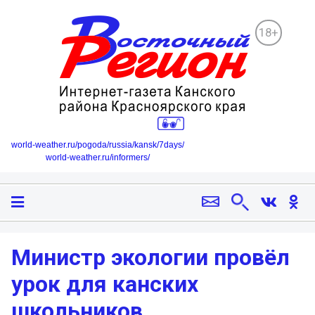
18+
world-weather.ru/pogoda/russia/kansk/7days/
world-weather.ru/informers/
Министр экологии провёл
урок для канских
школьников