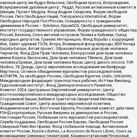
научный центр им Вудро Вильсона, Свободная пресса, Возрождение,
Всеукраинский духовный центр , Риддл, Русский антивоенный комитет в
Швеции, Проект Медуза, Фонд Андрея Сахарова, Форум свободной
России, Лига Свободных Наций, Transparеncy International, Форум
Свободных Народов ПостРоссии, Солидарность с гражданским
движением в России – Solidarus, КрымSOS, Свободный университет,
Институт государственного управления, Форум гражданского общества
Россия, Беллона, Союз жителей островов Тисима и Хабомаи, Съезд
народных депутатов, Гринпис Интернешнл, Фонд борьбы с коррупцией
Инк, Завет церквей TCCN, Агора, Всемирный фонд природы, BDR Novaja
Gazeta-Europe, Алтай проект, Образовательный дом прав человека
Чернигов, Фонд Дом Прав Человека, Белорусский дом прав человека
имени Бориса Звозскова, Дом прав человека Тбилиси, Дом прав
человека Ереван, Дом прав человека Крым, Центр дикого лосося, TVR
Studios, ТВ Дождь, Центр европейских исследований им Вилфрида
Мартенса, Сетевое объединение журналистов расследователей,
АЛЛАТРА, За свободную Россию, Свободная Бурятия, Uralic, UnKremlin,
Международная федерация транспортных рабочих, ИстЧам Финланд,
Гудзоновский институт, Фонд Демократического Развития,
Комитет-2024, Центрально-Европейский университет, Центр
восточноевропейских и международных исследований, Общество
Сторожевой башни, Библии и трактатов Свидетелей Иеговы,
Гражданский Совет, Центр анализа европейской политики,
Академическая сеть Восточная Европа, Российский комитет действия,
РЭНД корпорейшн, Русская Америка за демократию в России,
Настоящая Россия, Глобальная сеть журналистов-расследователей,
Служба поддержки, Свободная Россия Берлин, Свободная Россия
Северный Рейн-Вестфалия, Фонд глобальной помощи, Антивоенный
комитет России, Russie-Libertes, La Asocicion de Rusos Libres, Союз за
возвращение Северных территорий, Крымскотатарский Ресурсный