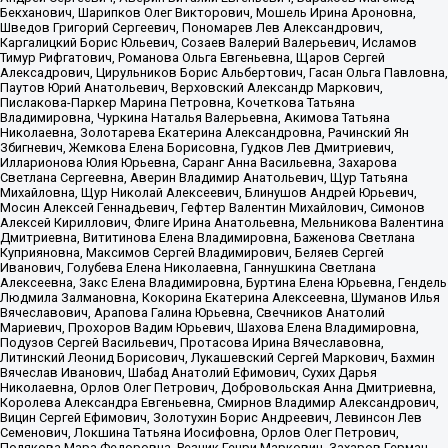
Бекханович, Шарипков Олег Викторович, Мошель Ирина Ароновна,
Шведов Григорий Сергеевич, Пономарев Лев Александрович,
Каргалицкий Борис Юльевич, Созаев Валерий Валерьевич, Исламов
Тимур Рифгатович, Романова Ольга Евгеньевна, Щаров Сергей
Алексадрович, Цирульников Борис Альбертович, Гасан Ольга Павловна,
Паутов Юрий Анатольевич, Верховский Александр Маркович,
Пислакова-Паркер Марина Петровна, Кочеткова Татьяна
Владимировна, Чуркина Наталья Валерьевна, Акимова Татьяна
Николаевна, Золотарева Екатерина Александровна, Рачинский Ян
Збигневич, Жемкова Елена Борисовна, Гудков Лев Дмитриевич,
Илларионова Юлия Юрьевна, Саранг Анна Васильевна, Захарова
Светлана Сергеевна, Аверин Владимир Анатольевич, Щур Татьяна
Михайловна, Щур Николай Алексеевич, Блинушов Андрей Юрьевич,
Мосин Алексей Геннадьевич, Гефтер Валентин Михайлович, Симонов
Алексей Кириллович, Флиге Ирина Анатольевна, Мельникова Валентина
Дмитриевна, Вититинова Елена Владимировна, Баженова Светлана
Куприяновна, Максимов Сергей Владимирович, Беляев Сергей
Иванович, Голубева Елена Николаевна, Ганнушкина Светлана
Алексеевна, Закс Елена Владимировна, Буртина Елена Юрьевна, Гендель
Людмила Залмановна, Кокорина Екатерина Алексеевна, Шуманов Илья
Вячеславович, Арапова Галина Юрьевна, Свечников Анатолий
Мариевич, Прохоров Вадим Юрьевич, Шахова Елена Владимировна,
Подузов Сергей Васильевич, Протасова Ирина Вячеславовна,
Литинский Леонид Борисович, Лукашевский Сергей Маркович, Бахмин
Вячеслав Иванович, Шабад Анатолий Ефимович, Сухих Дарья
Николаевна, Орлов Олег Петрович, Добровольская Анна Дмитриевна,
Королева Александра Евгеньевна, Смирнов Владимир Александрович,
Вицин Сергей Ефимович, Золотухин Борис Андреевич, Левинсон Лев
Семенович, Локшина Татьяна Иосифовна, Орлов Олег Петрович,
Полякова Мара Федоровна, Резник Генри Маркович, Захаров Герман