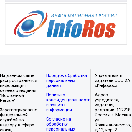
На данном сайте
Порядок обработки
Учредитель и
распространяется
персональных
издатель ООО ИА
информация
данных
«Инфорос».
сетевого издания
Политика
Адрес
"Восточный
конфиденциальности
учредителя,
Регион".
и защиты
издателя,
Зарегистрировано
информации
редакции: 117218,
Федеральной
Россия, г. Москва,
Согласие на
службой по
ул.
обработку
надзору в сфере
Кржижановского,
персональных
связи,
д.13, кор. 2