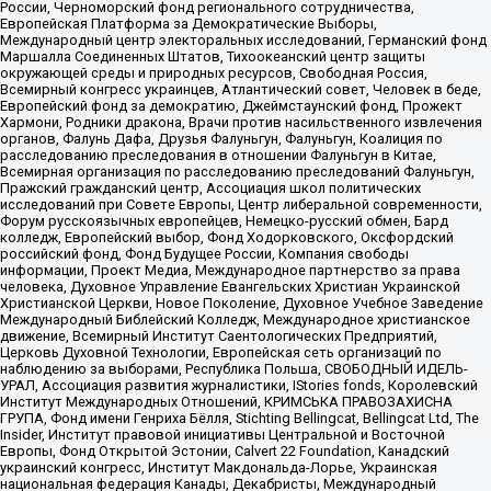
России, Черноморский фонд регионального сотрудничества,
Европейская Платформа за Демократические Выборы,
Международный центр электоральных исследований, Германский фонд
Маршалла Соединенных Штатов, Тихоокеанский центр защиты
окружающей среды и природных ресурсов, Свободная Россия,
Всемирный конгресс украинцев, Атлантический совет, Человек в беде,
Европейский фонд за демократию, Джеймстаунский фонд, Прожект
Хармони, Родники дракона, Врачи против насильственного извлечения
органов, Фалунь Дафа, Друзья Фалуньгун, Фалуньгун, Коалиция по
расследованию преследования в отношении Фалуньгун в Китае,
Всемирная организация по расследованию преследований Фалуньгун,
Пражский гражданский центр, Ассоциация школ политических
исследований при Совете Европы, Центр либеральной современности,
Форум русскоязычных европейцев, Немецко-русский обмен, Бард
колледж, Европейский выбор, Фонд Ходорковского, Оксфордский
российский фонд, Фонд Будущее России, Компания свободы
информации, Проект Медиа, Международное партнерство за права
человека, Духовное Управление Евангельских Христиан Украинской
Христианской Церкви, Новое Поколение, Духовное Учебное Заведение
Международный Библейский Колледж, Международное христианское
движение, Всемирный Институт Саентологических Предприятий,
Церковь Духовной Технологии, Европейская сеть организаций по
наблюдению за выборами, Республика Польша, СВОБОДНЫЙ ИДЕЛЬ-
УРАЛ, Ассоциация развития журналистики, IStories fonds, Королевский
Институт Международных Отношений, КРИМСЬКА ПРАВОЗАХИСНА
ГРУПА, Фонд имени Генриха Бёлля, Stichting Bellingcat, Bellingcat Ltd, The
Insider, Институт правовой инициативы Центральной и Восточной
Европы, Фонд Открытой Эстонии, Calvert 22 Foundation, Канадский
украинский конгресс, Институт Макдональда-Лорье, Украинская
национальная федерация Канады, Декабристы, Международный