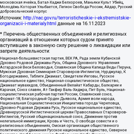
московская ячейка, Батал-Хаджи Белхороев, Маньяки Культ Убийц,
Молодёжь Которая Улыбается, Легион Свобода России, Айдар, Русский
добровольческий корпус
Источник:
http://nac.gov.ru/terroristicheskie-i-ekstremistskie-
organizacii-i-materialy.html
данные на
16.11.2023
* Перечень общественных объединений и религиозных
организаций в отношении которых судом принято
вступившее в законную силу решение о ликвидации или
запрете деятельности:
Национал-большевистская партия, ВЕК РА, Рада земли Кубанской
Духовно Родовой Державы Русь, Община Духовного Управления
Асгардской Веси Беловодья, Славянская Община Капища Веды Перуна,
Мужская Духовная Семинария Староверов-Инглингов, Нурджулар, К
Богодержавию, Таблиги Джамаат, Свидетели Иеговы, Русское
национальное единство, Национал-социалистическое общество,
Джамаат мувахидов, Объединенный Вилайат Кабарды, Балкарии и
Карачая, Союз славян, Ат-Такфир Валь-Хиджра, Пит Буль, Национал-
социалистическая рабочая партия России, Славянский союз,
Формат-18, Благородный Орден Дьявола, Армия воли народа,
Национальная Социалистическая Инициатива города Череповца,
Духовно-Родовая Держава Русь, Русское национальное единство,
Древнерусской Инглистической церкви Православных Староверов-
Инглингов, Русский общенациональный союз, Движение против
нелегальной иммиграции, Кровь и Честь, О свободе совести и о
религиозных объединениях, Омская организация общественного
политического движения Русское национальное единство, Северное