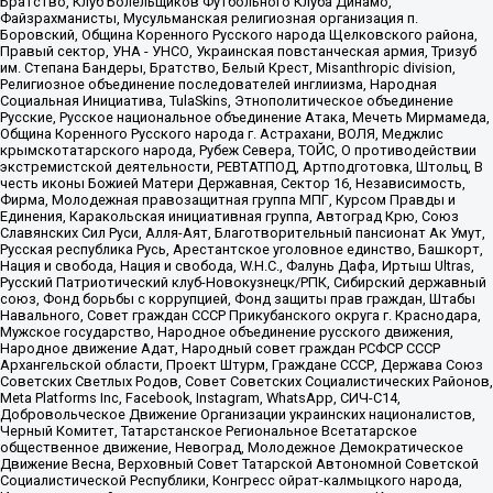
Братство, Клуб Болельщиков Футбольного Клуба Динамо,
Файзрахманисты, Мусульманская религиозная организация п.
Боровский, Община Коренного Русского народа Щелковского района,
Правый сектор, УНА - УНСО, Украинская повстанческая армия, Тризуб
им. Степана Бандеры, Братство, Белый Крест, Misanthropic division,
Религиозное объединение последователей инглиизма, Народная
Социальная Инициатива, TulaSkins, Этнополитическое объединение
Русские, Русское национальное объединение Атака, Мечеть Мирмамеда,
Община Коренного Русского народа г. Астрахани, ВОЛЯ, Меджлис
крымскотатарского народа, Рубеж Севера, ТОЙС, О противодействии
экстремистской деятельности, РЕВТАТПОД, Артподготовка, Штольц, В
честь иконы Божией Матери Державная, Сектор 16, Независимость,
Фирма, Молодежная правозащитная группа МПГ, Курсом Правды и
Единения, Каракольская инициативная группа, Автоград Крю, Союз
Славянских Сил Руси, Алля-Аят, Благотворительный пансионат Ак Умут,
Русская республика Русь, Арестантское уголовное единство, Башкорт,
Нация и свобода, Нация и свобода, W.H.С., Фалунь Дафа, Иртыш Ultras,
Русский Патриотический клуб-Новокузнецк/РПК, Сибирский державный
союз, Фонд борьбы с коррупцией, Фонд защиты прав граждан, Штабы
Навального, Совет граждан СССР Прикубанского округа г. Краснодара,
Мужское государство, Народное объединение русского движения,
Народное движение Адат, Народный совет граждан РСФСР СССР
Архангельской области, Проект Штурм, Граждане СССР, Держава Союз
Советских Светлых Родов, Совет Советских Социалистических Районов,
Meta Platforms Inc, Facebook, Instagram, WhatsApp, СИЧ-С14,
Добровольческое Движение Организации украинских националистов,
Черный Комитет, Татарстанское Региональное Всетатарское
общественное движение, Невоград, Молодежное Демократическое
Движение Весна, Верховный Совет Татарской Автономной Советской
Социалистической Республики, Конгресс ойрат-калмыцкого народа,