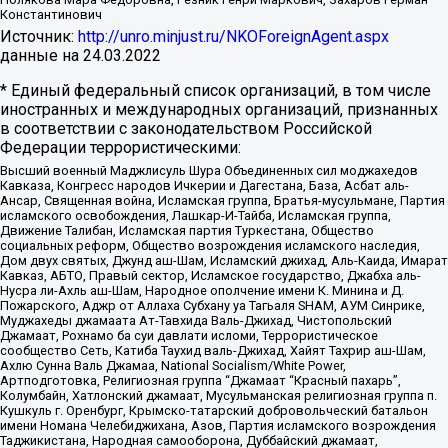
Константинович
Источник:
http://unro.minjust.ru/NKOForeignAgent.aspx
данные на
24.03.2022
* Единый федеральный список организаций, в том числе
иностранных и международных организаций, признанных
в соответствии с законодательством Российской
Федерации террористическими:
Высший военный Маджлисуль Шура Объединенных сил моджахедов
Кавказа, Конгресс народов Ичкерии и Дагестана, База, Асбат аль-
Ансар, Священная война, Исламская группа, Братья-мусульмане, Партия
исламского освобождения, Лашкар-И-Тайба, Исламская группа,
Движение Талибан, Исламская партия Туркестана, Общество
социальных реформ, Общество возрождения исламского наследия,
Дом двух святых, Джунд аш-Шам, Исламский джихад, Аль-Каида, Имарат
Кавказ, АБТО, Правый сектор, Исламское государство, Джабха аль-
Нусра ли-Ахль аш-Шам, Народное ополчение имени К. Минина и Д.
Пожарского, Аджр от Аллаха Субхану уа Тагьаля SHAM, АУМ Синрике,
Муджахеды джамаата Ат-Тавхида Валь-Джихад, Чистопольский
Джамаат, Рохнамо ба суи давлати исломи, Террористическое
сообщество Сеть, Катиба Таухид валь-Джихад, Хайят Тахрир аш-Шам,
Ахлю Сунна Валь Джамаа, National Socialism/White Power,
Артподготовка, Религиозная группа “Джамаат “Красный пахарь”,
Колумбайн, Хатлонский джамаат, Мусульманская религиозная группа п.
Кушкуль г. Оренбург, Крымско-татарский добровольческий батальон
имени Номана Челебиджихана, Азов, Партия исламского возрождения
Таджикистана, Народная самооборона, Дуббайский джамаат,