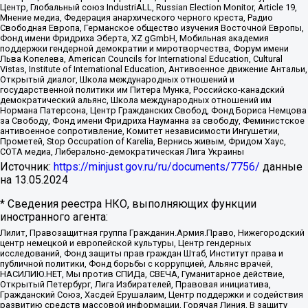
Центр, Глобальный союз IndustriALL, Russian Election Monitor, Article 19,
Мнение медиа, Федерация анархического черного креста, Радио
Свободная Европа, Германское общество изучения Восточной Европы,
Фонд имени Фридриха Эберта, XZ gGmbH, Мобильная академия
поддержки гендерной демократии и миротворчества, Форум имени
Льва Копелева, American Councils for International Education, Cultural
Vistas, Institute of International Education, Антивоенное движение Антальи,
Открытый диалог, Школа международных отношений и
государственной политики им Питера Мунка, Российско-канадский
демократический альянс, Школа международных отношений им
Нормана Патерсона, Центр Гражданских Свобод, Фонд Бориса Немцова
за Свободу, Фонд имени Фридриха Науманна за свободу, Феминистское
антивоенное сопротивление, Комитет независимости Ингушетии,
Прометей, Stop Occupation of Karelia, Вернись живым, Фридом Хаус,
СОТА медиа, Либерально-демократическая Лига Украины
Источник:
https://minjust.gov.ru/ru/documents/7756/
данные
на
13.05.2024
* Сведения реестра НКО, выполняющих функции
иностранного агента:
Лилит, Правозащитная группа Гражданин.Армия.Право, Нижегородский
центр немецкой и европейской культуры, Центр гендерных
исследований, Фонд защиты прав граждан Штаб, Институт права и
публичной политики, Фонд борьбы с коррупцией, Альянс врачей,
НАСИЛИЮ.НЕТ, Мы против СПИДа, СВЕЧА, Гуманитарное действие,
Открытый Петербург, Лига Избирателей, Правовая инициатива,
Гражданский Союз, Хасдей Ерушалаим, Центр поддержки и содействия
развитию средств массовой информации, Горячая Линия, В защиту