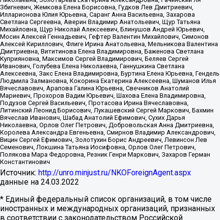
Збигневич, Жемкова Елена Борисовна, Гудков Лев Дмитриевич,
Илларионова Юлия Юрьевна, Саранг Анна Васильевна, Захарова
Светлана Сергеевна, Аверин Владимир Анатольевич, Щур Татьяна
Михайловна, Щур Николай Алексеевич, Блинушов Андрей Юрьевич,
Мосин Алексей Геннадьевич, Гефтер Валентин Михайлович, Симонов
Алексей Кириллович, Флиге Ирина Анатольевна, Мельникова Валентина
Дмитриевна, Вититинова Елена Владимировна, Баженова Светлана
Куприяновна, Максимов Сергей Владимирович, Беляев Сергей
Иванович, Голубева Елена Николаевна, Ганнушкина Светлана
Алексеевна, Закс Елена Владимировна, Буртина Елена Юрьевна, Гендель
Людмила Залмановна, Кокорина Екатерина Алексеевна, Шуманов Илья
Вячеславович, Арапова Галина Юрьевна, Свечников Анатолий
Мариевич, Прохоров Вадим Юрьевич, Шахова Елена Владимировна,
Подузов Сергей Васильевич, Протасова Ирина Вячеславовна,
Литинский Леонид Борисович, Лукашевский Сергей Маркович, Бахмин
Вячеслав Иванович, Шабад Анатолий Ефимович, Сухих Дарья
Николаевна, Орлов Олег Петрович, Добровольская Анна Дмитриевна,
Королева Александра Евгеньевна, Смирнов Владимир Александрович,
Вицин Сергей Ефимович, Золотухин Борис Андреевич, Левинсон Лев
Семенович, Локшина Татьяна Иосифовна, Орлов Олег Петрович,
Полякова Мара Федоровна, Резник Генри Маркович, Захаров Герман
Константинович
Источник:
http://unro.minjust.ru/NKOForeignAgent.aspx
данные на
24.03.2022
* Единый федеральный список организаций, в том числе
иностранных и международных организаций, признанных
в соответствии с законодательством Российской