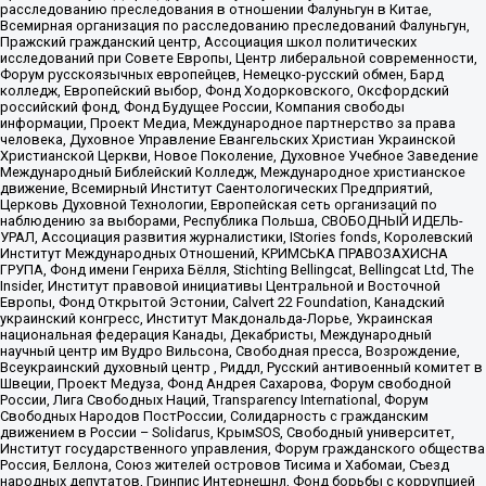
расследованию преследования в отношении Фалуньгун в Китае,
Всемирная организация по расследованию преследований Фалуньгун,
Пражский гражданский центр, Ассоциация школ политических
исследований при Совете Европы, Центр либеральной современности,
Форум русскоязычных европейцев, Немецко-русский обмен, Бард
колледж, Европейский выбор, Фонд Ходорковского, Оксфордский
российский фонд, Фонд Будущее России, Компания свободы
информации, Проект Медиа, Международное партнерство за права
человека, Духовное Управление Евангельских Христиан Украинской
Христианской Церкви, Новое Поколение, Духовное Учебное Заведение
Международный Библейский Колледж, Международное христианское
движение, Всемирный Институт Саентологических Предприятий,
Церковь Духовной Технологии, Европейская сеть организаций по
наблюдению за выборами, Республика Польша, СВОБОДНЫЙ ИДЕЛЬ-
УРАЛ, Ассоциация развития журналистики, IStories fonds, Королевский
Институт Международных Отношений, КРИМСЬКА ПРАВОЗАХИСНА
ГРУПА, Фонд имени Генриха Бёлля, Stichting Bellingcat, Bellingcat Ltd, The
Insider, Институт правовой инициативы Центральной и Восточной
Европы, Фонд Открытой Эстонии, Calvert 22 Foundation, Канадский
украинский конгресс, Институт Макдональда-Лорье, Украинская
национальная федерация Канады, Декабристы, Международный
научный центр им Вудро Вильсона, Свободная пресса, Возрождение,
Всеукраинский духовный центр , Риддл, Русский антивоенный комитет в
Швеции, Проект Медуза, Фонд Андрея Сахарова, Форум свободной
России, Лига Свободных Наций, Transparеncy International, Форум
Свободных Народов ПостРоссии, Солидарность с гражданским
движением в России – Solidarus, КрымSOS, Свободный университет,
Институт государственного управления, Форум гражданского общества
Россия, Беллона, Союз жителей островов Тисима и Хабомаи, Съезд
народных депутатов, Гринпис Интернешнл, Фонд борьбы с коррупцией