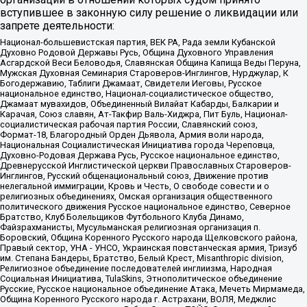
вступившее в законную силу решение о ликвидации или
запрете деятельности:
Национал-большевистская партия, ВЕК РА, Рада земли Кубанской
Духовно Родовой Державы Русь, Община Духовного Управления
Асгардской Веси Беловодья, Славянская Община Капища Веды Перуна,
Мужская Духовная Семинария Староверов-Инглингов, Нурджулар, К
Богодержавию, Таблиги Джамаат, Свидетели Иеговы, Русское
национальное единство, Национал-социалистическое общество,
Джамаат мувахидов, Объединенный Вилайат Кабарды, Балкарии и
Карачая, Союз славян, Ат-Такфир Валь-Хиджра, Пит Буль, Национал-
социалистическая рабочая партия России, Славянский союз,
Формат-18, Благородный Орден Дьявола, Армия воли народа,
Национальная Социалистическая Инициатива города Череповца,
Духовно-Родовая Держава Русь, Русское национальное единство,
Древнерусской Инглистической церкви Православных Староверов-
Инглингов, Русский общенациональный союз, Движение против
нелегальной иммиграции, Кровь и Честь, О свободе совести и о
религиозных объединениях, Омская организация общественного
политического движения Русское национальное единство, Северное
Братство, Клуб Болельщиков Футбольного Клуба Динамо,
Файзрахманисты, Мусульманская религиозная организация п.
Боровский, Община Коренного Русского народа Щелковского района,
Правый сектор, УНА - УНСО, Украинская повстанческая армия, Тризуб
им. Степана Бандеры, Братство, Белый Крест, Misanthropic division,
Религиозное объединение последователей инглиизма, Народная
Социальная Инициатива, TulaSkins, Этнополитическое объединение
Русские, Русское национальное объединение Атака, Мечеть Мирмамеда,
Община Коренного Русского народа г. Астрахани, ВОЛЯ, Меджлис