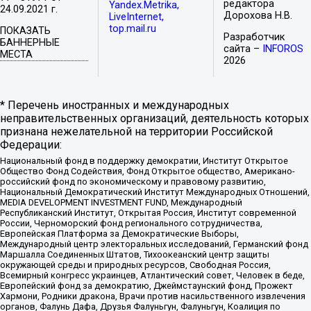
редактора
Yandex.Metrika,
24.09.2021 г.
Дорохова Н.В.
LiveInternet,
top.mail.ru
ПОКАЗАТЬ
Разработчик
БАННЕРНЫЕ
сайта –
INFOROS
МЕСТА
2026
* Перечень иностранных и международных
неправительственных организаций, деятельность которых
признана нежелательной на территории Российской
Федерации:
Национальный фонд в поддержку демократии, Институт Открытое
Общество Фонд Содействия, Фонд Открытое общество, Американо-
российский фонд по экономическому и правовому развитию,
Национальный Демократический Институт Международных Отношений,
MEDIA DEVELOPMENT INVESTMENT FUND, Международный
Республиканский Институт, Открытая Россия, Институт современной
России, Черноморский фонд регионального сотрудничества,
Европейская Платформа за Демократические Выборы,
Международный центр электоральных исследований, Германский фонд
Маршалла Соединенных Штатов, Тихоокеанский центр защиты
окружающей среды и природных ресурсов, Свободная Россия,
Всемирный конгресс украинцев, Атлантический совет, Человек в беде,
Европейский фонд за демократию, Джеймстаунский фонд, Прожект
Хармони, Родники дракона, Врачи против насильственного извлечения
органов, Фалунь Дафа, Друзья Фалуньгун, Фалуньгун, Коалиция по