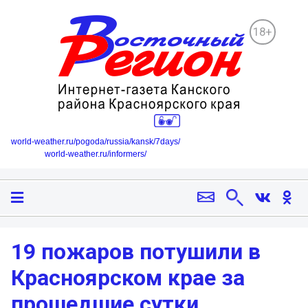
18+
world-weather.ru/pogoda/russia/kansk/7days/
world-weather.ru/informers/
19 пожаров потушили в
Красноярском крае за
прошедшие сутки