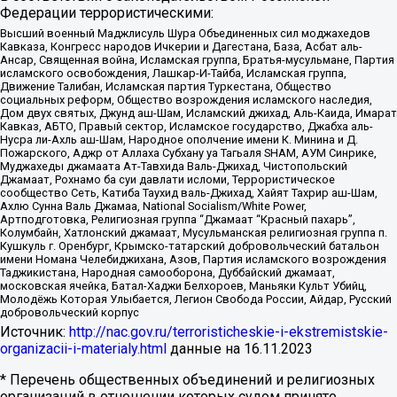
Федерации террористическими:
Высший военный Маджлисуль Шура Объединенных сил моджахедов
Кавказа, Конгресс народов Ичкерии и Дагестана, База, Асбат аль-
Ансар, Священная война, Исламская группа, Братья-мусульмане, Партия
исламского освобождения, Лашкар-И-Тайба, Исламская группа,
Движение Талибан, Исламская партия Туркестана, Общество
социальных реформ, Общество возрождения исламского наследия,
Дом двух святых, Джунд аш-Шам, Исламский джихад, Аль-Каида, Имарат
Кавказ, АБТО, Правый сектор, Исламское государство, Джабха аль-
Нусра ли-Ахль аш-Шам, Народное ополчение имени К. Минина и Д.
Пожарского, Аджр от Аллаха Субхану уа Тагьаля SHAM, АУМ Синрике,
Муджахеды джамаата Ат-Тавхида Валь-Джихад, Чистопольский
Джамаат, Рохнамо ба суи давлати исломи, Террористическое
сообщество Сеть, Катиба Таухид валь-Джихад, Хайят Тахрир аш-Шам,
Ахлю Сунна Валь Джамаа, National Socialism/White Power,
Артподготовка, Религиозная группа “Джамаат “Красный пахарь”,
Колумбайн, Хатлонский джамаат, Мусульманская религиозная группа п.
Кушкуль г. Оренбург, Крымско-татарский добровольческий батальон
имени Номана Челебиджихана, Азов, Партия исламского возрождения
Таджикистана, Народная самооборона, Дуббайский джамаат,
московская ячейка, Батал-Хаджи Белхороев, Маньяки Культ Убийц,
Молодёжь Которая Улыбается, Легион Свобода России, Айдар, Русский
добровольческий корпус
Источник:
http://nac.gov.ru/terroristicheskie-i-ekstremistskie-
organizacii-i-materialy.html
данные на
16.11.2023
* Перечень общественных объединений и религиозных
организаций в отношении которых судом принято