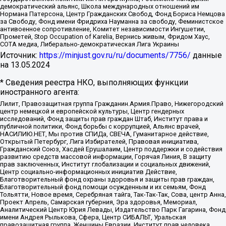
демократический альянс, Школа международных отношений им
Нормана Патерсона, Центр Гражданских Свобод, Фонд Бориса Немцова
за Свободу, Фонд имени Фридриха Науманна за свободу, Феминистское
антивоенное сопротивление, Комитет независимости Ингушетии,
Прометей, Stop Occupation of Karelia, Вернись живым, Фридом Хаус,
СОТА медиа, Либерально-демократическая Лига Украины
Источник:
https://minjust.gov.ru/ru/documents/7756/
данные
на
13.05.2024
* Сведения реестра НКО, выполняющих функции
иностранного агента:
Лилит, Правозащитная группа Гражданин.Армия.Право, Нижегородский
центр немецкой и европейской культуры, Центр гендерных
исследований, Фонд защиты прав граждан Штаб, Институт права и
публичной политики, Фонд борьбы с коррупцией, Альянс врачей,
НАСИЛИЮ.НЕТ, Мы против СПИДа, СВЕЧА, Гуманитарное действие,
Открытый Петербург, Лига Избирателей, Правовая инициатива,
Гражданский Союз, Хасдей Ерушалаим, Центр поддержки и содействия
развитию средств массовой информации, Горячая Линия, В защиту
прав заключенных, Институт глобализации и социальных движений,
Центр социально-информационных инициатив Действие,
Благотворительный фонд охраны здоровья и защиты прав граждан,
Благотворительный фонд помощи осужденным и их семьям, Фонд
Тольятти, Новое время, Серебряная тайга, Так-Так-Так, Сова, центр Анна,
Проект Апрель, Самарская губерния, Эра здоровья, Мемориал,
Аналитический Центр Юрия Левады, Издательство Парк Гагарина, Фонд
имени Андрея Рылькова, Сфера, Центр СИБАЛЬТ, Уральская
правозащитная группа, Женщины Евразии, Институт прав человека,