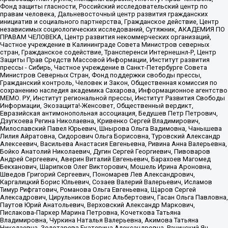
Фонд защиты гласности, Российский исследовательский центр по
правам человека, Дальневосточный центр развития гражданских
инициатив и социального партнерства, Гражданское действие, Центр
независимых социологических исследований, Сутяжник, АКАДЕМИЯ ПО
ПРАВАМ ЧЕЛОВЕКА, Центр развития некоммерческих организаций,
Частное учреждение в Калининграде Совета Министров северных
стран, Гражданское содействие, Трансперенси Интернешнл-Р, Центр
Защиты Прав Средств Массовой Информации, Институт развития
прессы - Сибирь, Частное учреждение в Санкт-Петербурге Совета
Министров Северных Стран, Фонд поддержки свободы прессы,
Гражданский контроль, Человек и Закон, Общественная комиссия по
сохранению наследия академика Сахарова, Информационное агентство
МЕМО. РУ, Институт региональной прессы, Институт Развития Свободы
Информации, Экозащита!-Женсовет, Общественный вердикт,
Евразийская антимонопольная ассоциация, Бедушев Петр Петрович,
Дзугкоева Регина Николаевна, Кривенко Сергей Владимирович,
Милославский Павел Юрьевич, Шнырова Ольга Вадимовна, Чанышева
Лилия Айратовна, Сидорович Ольга Борисовна, Туровский Александр
Алексеевич, Васильева Анастасия Евгеньевна, Ривина Анна Валерьевна,
Бойко Анатолий Николаевич, Дугин Сергей Георгиевич, Пивоваров
Андрей Сергеевич, Аверин Виталий Евгеньевич, Барахоев Магомед
Бекханович, Шарипков Олег Викторович, Мошель Ирина Ароновна,
Шведов Григорий Сергеевич, Пономарев Лев Александрович,
Каргалицкий Борис Юльевич, Созаев Валерий Валерьевич, Исламов
Тимур Рифгатович, Романова Ольга Евгеньевна, Щаров Сергей
Алексадрович, Цирульников Борис Альбертович, Гасан Ольга Павловна,
Паутов Юрий Анатольевич, Верховский Александр Маркович,
Пислакова-Паркер Марина Петровна, Кочеткова Татьяна
Владимировна, Чуркина Наталья Валерьевна, Акимова Татьяна
Николаевна, Золотарева Екатерина Александровна, Рачинский Ян