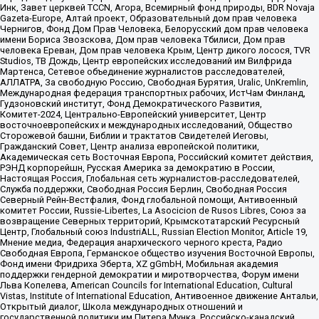
Инк, Завет церквей TCCN, Агора, Всемирный фонд природы, BDR Novaja
Gazeta-Europe, Алтай проект, Образовательный дом прав человека
Чернигов, Фонд Дом Прав Человека, Белорусский дом прав человека
имени Бориса Звозскова, Дом прав человека Тбилиси, Дом прав
человека Ереван, Дом прав человека Крым, Центр дикого лосося, TVR
Studios, ТВ Дождь, Центр европейских исследований им Вилфрида
Мартенса, Сетевое объединение журналистов расследователей,
АЛЛАТРА, За свободную Россию, Свободная Бурятия, Uralic, UnKremlin,
Международная федерация транспортных рабочих, ИстЧам Финланд,
Гудзоновский институт, Фонд Демократического Развития,
Комитет-2024, Центрально-Европейский университет, Центр
восточноевропейских и международных исследований, Общество
Сторожевой башни, Библии и трактатов Свидетелей Иеговы,
Гражданский Совет, Центр анализа европейской политики,
Академическая сеть Восточная Европа, Российский комитет действия,
РЭНД корпорейшн, Русская Америка за демократию в России,
Настоящая Россия, Глобальная сеть журналистов-расследователей,
Служба поддержки, Свободная Россия Берлин, Свободная Россия
Северный Рейн-Вестфалия, Фонд глобальной помощи, Антивоенный
комитет России, Russie-Libertes, La Asocicion de Rusos Libres, Союз за
возвращение Северных территорий, Крымскотатарский Ресурсный
Центр, Глобальный союз IndustriALL, Russian Election Monitor, Article 19,
Мнение медиа, Федерация анархического черного креста, Радио
Свободная Европа, Германское общество изучения Восточной Европы,
Фонд имени Фридриха Эберта, XZ gGmbH, Мобильная академия
поддержки гендерной демократии и миротворчества, Форум имени
Льва Копелева, American Councils for International Education, Cultural
Vistas, Institute of International Education, Антивоенное движение Антальи,
Открытый диалог, Школа международных отношений и
государственной политики им Питера Мунка, Российско-канадский