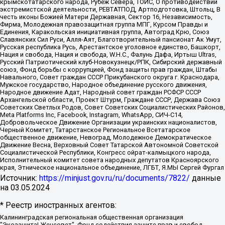
крымскотатарского народа, Рубеж Севера, ТОЙС, О противодействии
экстремистской деятельности, РЕВТАТПОД, Артподготовка, Штольц, В
честь иконы Божией Матери Державная, Сектор 16, Независимость,
Фирма, Молодежная правозащитная группа МПГ, Курсом Правды и
Единения, Каракольская инициативная группа, Автоград Крю, Союз
Славянских Сил Руси, Алля-Аят, Благотворительный пансионат Ак Умут,
Русская республика Русь, Арестантское уголовное единство, Башкорт,
Нация и свобода, Нация и свобода, W.H.С., Фалунь Дафа, Иртыш Ultras,
Русский Патриотический клуб-Новокузнецк/РПК, Сибирский державный
союз, Фонд борьбы с коррупцией, Фонд защиты прав граждан, Штабы
Навального, Совет граждан СССР Прикубанского округа г. Краснодара,
Мужское государство, Народное объединение русского движения,
Народное движение Адат, Народный совет граждан РСФСР СССР
Архангельской области, Проект Штурм, Граждане СССР, Держава Союз
Советских Светлых Родов, Совет Советских Социалистических Районов,
Meta Platforms Inc, Facebook, Instagram, WhatsApp, СИЧ-С14,
Добровольческое Движение Организации украинских националистов,
Черный Комитет, Татарстанское Региональное Всетатарское
общественное движение, Невоград, Молодежное Демократическое
Движение Весна, Верховный Совет Татарской Автономной Советской
Социалистической Республики, Конгресс ойрат-калмыцкого народа,
Исполнительный комитет совета народных депутатов Красноярского
края, Этническое национальное объединение, ЛГБТ, Я.МЫ Сергей Фургал
Источник:
https://minjust.gov.ru/ru/documents/7822/
данные
на
03.05.2024
* Реестр иностранных агентов:
Калининградская региональная общественная организация "Экозащита!-Женсовет", Фонд содействия защите прав и свобод граждан "Общественный вердикт", Фонд "Институт Развития Свободы Информации", Частное учреждение "Информационное агентство МЕМО. РУ", Региональная общественная организация "Общественная комиссия по сохранению наследия академика Сахарова", Фонд поддержки свободы прессы, Санкт-Петербургская общественная правозащитная организация "Гражданский контроль", Межрегиональная общественная организация "Информационно-просветительский центр "Мемориал", Региональный Фонд "Центр Защиты Прав Средств Массовой Информации", с 05.12.2023 Фонд "Центр Защиты Прав Средств массовой информации", Региональная общественная благотворительная организация помощи беженцам и мигрантам "Гражданское содействие", Негосударственное образовательное учреждение дополнительного профессионального образования (повышение квалификации) специалистов "АКАДЕМИЯ ПО ПРАВАМ ЧЕЛОВЕКА", Свердловская региональная общественная организация "Сутяжник", Автономная некоммерческая организация "Центр независимых социологических исследований", Союз общественных объединений "Российский исследовательский центр по правам человека", Региональное общественное учреждение научно-информационный центр "МЕМОРИАЛ", Некоммерческая организация "Фонд защиты гласности", Автономная некоммерческая организация "Институт прав человека", Городская общественная организация "Екатеринбургское общество "МЕМОРИАЛ", Городская общественная организация "Рязанское историко-просветительское и правозащитное общество "Мемориал" (Рязанский Мемориал), Челябинский региональный орган общественной самодеятельности – женское общественное объединение "Женщины Евразии", Челябинский региональный орган общественной самодеятельности "Уральская правозащитная группа", Фонд содействия защите здоровья и социальной справедливости имени Андрея Рылькова, Автономная Некоммерческая Организация "Аналитический Центр Юрия Левады", Автономная некоммерческая организация социальной поддержки населения "Проект Апрель", Региональная общественная организация помощи женщинам и детям, находящимся в кризисной ситуации "Информационно-методический центр "Анна", Фонд содействия развитию массовых коммуникаций и правовому просвещению "Так-так-Так", Фонд содействия устойчивому развитию "Серебряная тайга", Свердловский региональный общественный фонд социальных проектов "Новое время", "Idel.Реалии", Кавказ.Реалии, Крым.Реалии, Телеканал Настоящее Время, Татаро-башкирская служба Радио Свобода (Azatliq Radiosi), Радио Свободная Европа/Радио Свобода (PCE/PC), "Сибирь.Реалии", "Фактограф", Благотворительный фонд помощи осужденным и их семьям, Автономная некоммерческая организация "Институт глобализации и социальных движений", Фонд "В защиту прав заключенных", Частное учреждение "Центр поддержки и содействия развитию средств массовой информации", Пензенский региональный общественный благотворительный фонд "Гражданский союз", "Север.Реалии", Некоммерческая организация Фонд "Правовая инициатива", Общество с ограниченной ответственностью "Радио Свободная Европа/Радио Свобода", Чешское информационное агентство "MEDIUM-ORIENT", Красноярская региональная общественная организация "Мы против СПИДа", Камалягин Денис Николаевич, Маркелов Сергей Евгеньевич, Пономарев Лев Александрович, Савицкая Людмила Алексеевна, Автономная некоммерческая организация "Центр по работе с проблемой насилия "НАСИЛИЮ.НЕТ", Межрегиональный профессиональный союз работников здравоохранения "Альянс врачей", Юридическое лицо, зарегистрированное в Латвийской Республике, SIA "Medusa Project" (регистрационный номер 40103797863, дата регистрации 10.06.2014), Некоммерческая организация "Фонд по борьбе с коррупцией", Автономная некоммерческая организация "Институт права и публичной политики", Баданин Роман Сергеевич, Гликин Максим Александрович, Железнова Мария Михайловна, Лукьянова Юлия Сергеевна, Маетная Елизавета Витальевна, Маняхин Петр Борисович, Чуракова Ольга Владимировна, Ярош Юлия Петровна, Юридическое лицо "The Insider SIA", зарегистрированное в Риге, Латвийская Республика (дата регистрации 26.06.2015), являющееся администратором доменного имени интернет-издания "The Insider SIA", https://theins.ru, Постернак Алексей Евгеньевич, Рубин Михаил Аркадьевич, Анин Роман Александрович, Юридическое лицо Istories fonds, зарегистрированное в Латвийской Республике (регистрационный номер 50008295751, дата регистрации 24.02.2020), Великовский Дмитрий Александрович, Долинина Ирина Николаевна, Мароховская Алеся Алексеевна, Шлейнов Роман Юрьевич, Шмагун Олеся Валентиновна, Общество с ограниченной ответственностью "Альтаир 2021", Общество с ограниченной ответственностью "Вега 2021", Общество с ограниченной ответственностью "Главный редактор 2021", Общество с ограниченной ответственностью "Ромашки монолит", Важенков Артем Валерьевич, Ивановская областная общественная организация "Центр гендерных исследований", Гурман Юрий Альбертович, Медиапроект "ОВД-Инфо", Егоров Владимир Владимирович, Жилинский Владимир Александрович, Общество с ограниченной ответственностью "ЗП", Иванова София Юрьевна, Карезина Инна Павловна, Кильтау Екатерина Викторовна, Петров Алексей Викторович, Пискунов Сергей Евгеньевич, Смирнов Сергей Сергеевич, Тихонов Михаил Сергеевич, Общество с ограниченной ответственностью "ЖУРНАЛИСТ-ИНОСТРАННЫЙ АГЕНТ", Арапова Галина Юрьевна, Вольтская Татьяна Анатольевна, Американская компания "Mason G.E.S. Anonymous Foundation" (США), являющаяся владельцем интернет-издания https://mnews.world/, Компания "Stichting Bellingcat", зарегистрированная в Нидерландах (дата регистрации 11.07.2018), Захаров Андрей Вячеславович, Клепиковская Екатерина Дмитриевна, Общество с ограниченной ответственностью "МЕМО", Перл Роман Александрович, Симонов Евгений Алексеевич, Соловьева Елена Анатольевна, Сотников Даниил Владимирович, Сурначева Елизавета Дмитриевна, Автономная некоммерческая организация по защите прав человека и информированию населения "Якутия – Наше Мнение", Общество с ограниченной ответственностью "Москоу диджитал медиа", с 26.01.2023 Общество с ограниченной ответственностью "Чайка Белые сады", Ветошкина Валерия Валерьевна, Заговора Максим Александрович, Межрегиональное общественное движение "Российская ЛГБТ - сеть", Оленичев Максим Владимирович, Павлов Иван Юрьевич, Скворцова Елена Сергеевна, Общество с ограниченной ответственностью "Как бы инагент", Кочетков Игорь Викторович, Общество с ограниченной ответственностью "Честные выборы", Еланчик Олег Александрович, Общество с ограниченной ответственностью "Нобелевский призыв", Гималова Регина Эмилевна, Григорьев Андрей Валерьевич, Григорьева Алина Александровна, Ассоциация по содействию защите прав призывников, альтернативнослужащих и военнослужащих "Правозащитная группа "Гражданин.Армия.Право", Хисамова Регина Фаритовна, Автономная некоммерческая организация по реализации социально-правовых программ "Лилит", Дальневосточное общественное движение "Маяк", Санкт-Петербургская ЛГБТ-инициативная группа "Выход", Инициативная группа ЛГБТ+ "Реверс", Алексеев Андрей Викторович, Бекбулатова Таисия Львовна, Беляев Иван Михайлович, Владыкина Елена Сергеевна, Гельман Марат Александрович, Никульшина Вероника Юрьевна, Толоконникова Надежда Андреевна, Шендерович Виктор Анатольевич, Общество с ограниченной ответственностью "Данное сообщение", Общество с ограниченной ответственностью Издательский дом "Новая глава", Айнбиндер Александра Александровна, Московский комьюнити-центр для ЛГБТ+инициатив, Благотворительный фонд развития филантропии, Deutsche Welle (Германия, Kurt-Schumacher-Strasse 3, 53113 Bonn), Борзунова Мария Михайловна, Воробьев Виктор Викторович, Голубева Анна Львовна, Константинова Алла Михайловна, Малкова Ирина Владимировна, Мурадов Мурад Абдулгалимович, Осетинская Елизавета Николаевна, Понасенков Евгений Николаевич, Ганапольский Матвей Юрьевич, Киселев Евгений Алексеевич, Борухович Ирина Григорьевна, Дремин Иван Тимофеевич, Дубровский Дмитрий Викторович, Красноярская региональная общественная организация поддержки и развития альтернативных образовательных технологий и межкультурных коммуникаций "ИНТЕРРА", Маяковская Екатерина Алексеевна, Фейгин Марк Захарович, Филимонов Андрей Викторович, Дзугкоева Регина Николаевна, Доброхотов Роман Александрович, Дудь Юрий Александрович, Елкин Сергей Владимирович, Кругликов Кирилл Игоревич, Сабунаева Мария Леонидовна, Семенов Алексей Владимирович, Шаинян Карен Багратович, Шульман Екатерина Михайловна, Асафьев Артур Валерьевич, Вахштайн Виктор Семенович, Венедиктов Алексей Алексеевич, Лушникова Екатерина Евгеньевна, Волков Леонид Михайлович, Невзоров Александр Глебович, Пархоменко Сергей Борисович, Сироткин Ярослав Николаевич, Кара-Мурза Владимир Владимирович, Баранова Наталья Владимировна, Гозман Леонид Яковлевич, Кагарлицкий Борис Юльевич, Климарев Михаил Валерьевич, Милов Владимир Станиславович, Автономная некоммерческая организация Краснодарский центр современного искусства "Типография", Моргенштерн Алишер Тагирович, Соболь Любовь Эдуардовна, Общество с ограниченной ответственностью "ЛИЗА НОРМ", Каспаров Гарри Кимович, Ходорковский Михаил Борисович, Общество с ограниченной ответственностью "Апрельские тезисы", Данилович Ирина Брониславовна, Кашин Олег Владимирович, Петров Николай Владимирович, Пивоваров Алексей Владимирович, Соколов Михаил Владимирович, Цветкова Юлия Владимировна, Чичваркин Евгений Александрович, Комитет против пыток/Команда против пыток, Общество с ограниченной ответственностью "Первый научный", Общество с ограниченной ответственностью "Вертолет и ко", Белоцерковская Вероника Борисовна, Кац Максим Евгеньевич, Лазарева Татьяна Юрьевна, Шаведдинов Руслан Табризович, Яшин Илья Валерьевич, Общество с ограниченной ответственностью "Иноагент ААВ", Алешковский Дмитрий Петрович, Альбац Евгения Марковна, Быков Дмитрий Львович, Галямина Юлия Евгеньевна, Лойко Сергей Леонидович, Мартынов Кирилл Константинович, Медведев Сергей Александрович, Крашенинников Федор Геннадиевич, Гордеева Катерина Вл