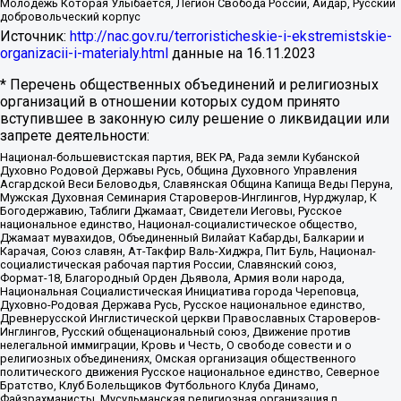
Молодёжь Которая Улыбается, Легион Свобода России, Айдар, Русский
добровольческий корпус
Источник:
http://nac.gov.ru/terroristicheskie-i-ekstremistskie-
organizacii-i-materialy.html
данные на
16.11.2023
* Перечень общественных объединений и религиозных
организаций в отношении которых судом принято
вступившее в законную силу решение о ликвидации или
запрете деятельности:
Национал-большевистская партия, ВЕК РА, Рада земли Кубанской
Духовно Родовой Державы Русь, Община Духовного Управления
Асгардской Веси Беловодья, Славянская Община Капища Веды Перуна,
Мужская Духовная Семинария Староверов-Инглингов, Нурджулар, К
Богодержавию, Таблиги Джамаат, Свидетели Иеговы, Русское
национальное единство, Национал-социалистическое общество,
Джамаат мувахидов, Объединенный Вилайат Кабарды, Балкарии и
Карачая, Союз славян, Ат-Такфир Валь-Хиджра, Пит Буль, Национал-
социалистическая рабочая партия России, Славянский союз,
Формат-18, Благородный Орден Дьявола, Армия воли народа,
Национальная Социалистическая Инициатива города Череповца,
Духовно-Родовая Держава Русь, Русское национальное единство,
Древнерусской Инглистической церкви Православных Староверов-
Инглингов, Русский общенациональный союз, Движение против
нелегальной иммиграции, Кровь и Честь, О свободе совести и о
религиозных объединениях, Омская организация общественного
политического движения Русское национальное единство, Северное
Братство, Клуб Болельщиков Футбольного Клуба Динамо,
Файзрахманисты, Мусульманская религиозная организация п.