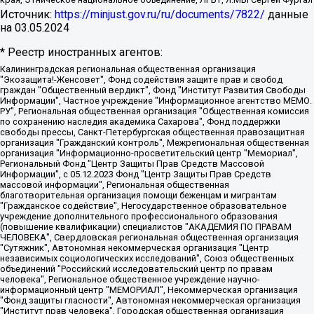
Источник:
https://minjust.gov.ru/ru/documents/7822/
данные
на
03.05.2024
* Реестр иностранных агентов:
Калининградская региональная общественная организация "Экозащита!-Женсовет", Фонд содействия защите прав и свобод граждан "Общественный вердикт", Фонд "Институт Развития Свободы Информации", Частное учреждение "Информационное агентство МЕМО. РУ", Региональная общественная организация "Общественная комиссия по сохранению наследия академика Сахарова", Фонд поддержки свободы прессы, Санкт-Петербургская общественная правозащитная организация "Гражданский контроль", Межрегиональная общественная организация "Информационно-просветительский центр "Мемориал", Региональный Фонд "Центр Защиты Прав Средств Массовой Информации", с 05.12.2023 Фонд "Центр Защиты Прав Средств массовой информации", Региональная общественная благотворительная организация помощи беженцам и мигрантам "Гражданское содействие", Негосударственное образовательное учреждение дополнительного профессионального образования (повышение квалификации) специалистов "АКАДЕМИЯ ПО ПРАВАМ ЧЕЛОВЕКА", Свердловская региональная общественная организация "Сутяжник", Автономная некоммерческая организация "Центр независимых социологических исследований", Союз общественных объединений "Российский исследовательский центр по правам человека", Региональное общественное учреждение научно-информационный центр "МЕМОРИАЛ", Некоммерческая организация "Фонд защиты гласности", Автономная некоммерческая организация "Институт прав человека", Городская общественная организация "Екатеринбургское общество "МЕМОРИАЛ", Городская общественная организация "Рязанское историко-просветительское и правозащитное общество "Мемориал" (Рязанский Мемориал), Челябинский региональный орган общественной самодеятельности – женское общественное объединение "Женщины Евразии", Челябинский региональный орган общественной самодеятельности "Уральская правозащитная группа", Фонд содействия защите здоровья и социальной справедливости имени Андрея Рылькова, Автономная Некоммерческая Организация "Аналитический Центр Юрия Левады", Автономная некоммерческая организация социальной поддержки населения "Проект Апрель", Региональная общественная организация помощи женщинам и детям, находящимся в кризисной ситуации "Информационно-методический центр "Анна", Фонд содействия развитию массовых коммуникаций и правовому просвещению "Так-так-Так", Фонд содействия устойчивому развитию "Серебряная тайга", Свердловский региональный общественный фонд социальных проектов "Новое время", "Idel.Реалии", Кавказ.Реалии, Крым.Реалии, Телеканал Настоящее Время, Татаро-башкирская служба Радио Свобода (Azatliq Radiosi), Радио Свободная Европа/Радио Свобода (PCE/PC), "Сибирь.Реалии", "Фактограф", Благотворительный фонд помощи осужденным и их семьям, Автономная некоммерческая организация "Институт глобализации и социальных движений", Фонд "В защиту прав заключенных", Частное учреждение "Центр поддержки и содействия развитию средств массовой информации", Пензенский региональный общественный благотворительный фонд "Гражданский союз", "Север.Реалии", Некоммерческая организация Фонд "Правовая инициатива", Общество с ограниченной ответственностью "Радио Свободная Европа/Радио Свобода", Чешское информационное агентство "MEDIUM-ORIENT", Красноярская региональная общественная организация "Мы против СПИДа", Камалягин Денис Николаевич, Маркелов Сергей Евгеньевич, Пономарев Лев Александрович, Савицкая Людмила Алексеевна, Автономная некоммерческая организация "Центр по работе с проблемой насилия "НАСИЛИЮ.НЕТ", Межрегиональный профессиональный союз работников здравоохранения "Альянс врачей", Юридическое лицо, зарегистрированное в Латвийской Республике, SIA "Medusa Project" (регистрационный номер 40103797863, дата регистрации 10.06.2014), Некоммерческая организация "Фонд по борьбе с коррупцией", Автономная некоммерческая организация "Институт права и публичной политики", Баданин Роман Сергеевич, Гликин Максим Александрович, Железнова Мария Михайловна, Лукьянова Юлия Сергеевна, Маетная Елизавета Витальевна, Маняхин Петр Борисович, Чуракова Ольга Владимировна, Ярош Юлия Петровна, Юридическое лицо "The Insider SIA", зарегистрированное в Риге, Латвийская Республика (дата регистрации 26.06.2015), являющееся администратором доменного имени интернет-издания "The Insider SIA", https://theins.ru, Постернак Алексей Евгеньевич, Рубин Михаил Аркадьевич, Анин Роман Александрович, Юридическое лицо Istories fonds, зарегистрированное в Латвийской Республике (регистрационный номер 50008295751, дата регистрации 24.02.2020), Великовский Дмитрий Александрович, Долинина Ирина Николаевна, Мароховская Алеся Алексеевна, Шлейнов Роман Юрьевич, Шмагун Олеся Валентиновна, Общество с ограниченной ответственностью "Альтаир 2021", Общество с ограниченной ответственностью "Вега 2021", Общество с ограниченной ответственностью "Главный редактор 2021", Общество с ограниченной ответственностью "Ромашки монолит", Важенков Артем Валерьевич, Ивановская областная общественная организация "Центр гендерных исследований", Гурман Юрий Альбертович, Медиапроект "ОВД-Инфо", Егоров Владимир Владимирович, Жилинский Владимир Александрович, Общество с ограниченной ответственностью "ЗП", Иванова София Юрьевна, Карезина Инна Павловна, Кильтау Екатерина Викторовна, Петров Алексей Викторович, Пискунов Сергей Евгеньевич, Смирнов Сергей Сергеевич, Тихонов Михаил Сергеевич, Общество с ограниченной ответственностью "ЖУРНАЛИСТ-ИНОСТРАННЫЙ АГЕНТ", Арапова Галина Юрьевна, Вольтская Татьяна Анатольевна, Американская компания "Mason G.E.S. Anonymous Foundation" (США), являющаяся владельцем интернет-издания https://mnews.world/, Компания "Stichting Bellingcat", зарегистрированная в Нидерландах (дата регистрации 11.07.2018), Захаров Андрей Вячеславович, Клепиковская Екатерина Дмитриевна, Общество с ограниченной ответственностью "МЕМО", Перл Роман Александрович, Симонов Евгений Алексеевич, Соловьева Елена Анатольевна, Сотников Даниил Владимирович, Сурначева Елизавета Дмитриевна, Автономная некоммерческая организация по защите прав человека и информированию населения "Якутия – Наше Мнение", Общество с ограниченной ответственностью "Москоу диджитал медиа", с 26.01.2023 Общество с ограниченной ответственностью "Чайка Белые сады", Ветошкина Валерия Валерьевна, Заговора Максим Александрович, Межрегиональное общественное движение "Российская ЛГБТ - сеть", Оленичев Максим Владимирович, Павлов Иван Юрьевич, Скворцова Елена Сергеевна, Общество с ограниченной ответственностью "Как бы инагент", Кочетков Игорь Викторович, Общество с ограниченной ответственностью "Честные выборы", Еланчик Олег Александрович, Общество с ограниченной ответственностью "Нобелевский призыв", Гималова Регина Эмилевна, Григорьев Андрей Валерьевич, Григорьева Алина Александровна, Ассоциация по содействию защите прав призывников, альтернативнослужащих и военнослужащих "Правозащитная группа "Гражданин.Армия.Право", Хисамова Регина Фаритовна, Автономная некоммерческая организация по реализации социально-правовых программ "Лилит", Дальневосточное общественное движение "Маяк", Санкт-Петербургская ЛГБТ-инициативная группа "Выход", Инициативная группа ЛГБТ+ "Реверс", Алексеев Андрей Викторович, Бекбулатова Таисия Львовна, Беляев Иван Михайлович, Владыкина Елена Сергеевна, Гельман Марат Александрович, Никульшина Вероника Юрьевна, Толоконникова Надежда Андреевна, Шендерович Виктор Анатольевич, Общество с ограниченной ответственностью "Данное сообщение", Общество с ограниченной ответственностью Издательский дом "Новая глава", Айнбиндер Александра Александровна, Московский комьюнити-центр для ЛГБТ+инициатив, Благотворительный фонд развития филантропии, Deutsche Welle (Германия, Kurt-Schumacher-Strasse 3, 53113 Bonn), Борзунова Мария Михайловна, Воробьев Виктор Викторович, Голубева Анна Львовна, Константинова Алла Михайловна, Малкова Ирина Владимировна, Мурадов Мурад Абдулгалимович, Осетинская Елизавета Николаевна, Понасенков Евгений Николаевич, Ганапольский Матвей Юрьевич, Киселев Евгений Алексеевич, Борухович Ирина Григорьевна, Дремин Иван Тимофеевич, Дубровский Дмитрий Викторович, Красноярская региональная общественная организация поддержки и развития альтернативных образовательных технологий и межкультурных коммуникаций "ИНТЕРРА", Маяковская Екатерина Алексеевна, Фейгин Марк Захарович, Филимонов Андрей Викторович, Дзугкоева Регина Николаевна, Доброхотов Роман Александрович, Дудь Юрий Александрович, Елкин Сергей Владимирович, Кругликов Кирилл Игоревич, Сабунаева Мария Леонидовна, Семенов Алексей Владимирович, Шаинян Карен Багратович, Шульман Екатерина Михайловна, Асафьев Артур Валерьевич, Вахштайн Виктор Семенович, Венедиктов Алексей Алексеевич, Лушникова Екатерина Евгеньевна, Волков Леонид Михайлович, Невзоров Александр Глебович, Пархоменко Сергей Борисович, Сироткин Ярослав Николаевич, Кара-Мурза Владимир Владимирович, Баранова Наталья Владимировна, Гозман Леонид Яковлевич, Кагарлицкий Борис Юльевич, Климарев Михаил Валерьевич, Милов Владимир Станиславович, Автономная некоммерческая организация Краснодарский центр современного искусства "Типография", Моргенштерн Алишер Тагирович, Соболь Любовь Эдуардовна, Общество с ограниченной ответственностью "ЛИЗА НОРМ", Каспаров Гарри Кимович, Ходорковский Михаил Борисович, Общество с ограниченной ответственностью "Апрельские тезисы", Данилович Ирина Брониславовна, Кашин Олег Владимирович, Петров Николай Владимирович, Пивоваров Алексей Владимирович, Соколов Михаил Владимирович, Цветкова Юлия Владимировна, Чичваркин Евгений Александрович, Комитет против пыток/Команда против пыток, Общество с ограниченной ответственностью "Первый научный", Общество с ограниченной ответственностью "Вертолет и ко", Белоцерковская Вероника Борисовна, Кац Максим Евгеньевич, Лазарева Татьяна Юрьевна, Шаведдинов Руслан Табризович, Яшин Илья Валерьевич, Общество с ограниченной ответственностью "Иноагент ААВ", Алешковский Дмитрий Петрович, Альбац Евгения Марковна, Быков Дмитрий Львович, Галямина Юлия Евгеньевна, Лойко Сергей Леонидович, Мартынов Кирилл Константинович, Медведев Сергей Александрович, Крашенинников Федор Геннадиевич, Гордеева Катерина Вл