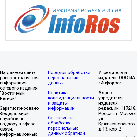
На данном сайте
Порядок обработки
Учредитель и
распространяется
персональных
издатель ООО ИА
информация
данных
«Инфорос».
сетевого издания
Политика
Адрес
"Восточный
конфиденциальности
учредителя,
Регион".
и защиты
издателя,
Зарегистрировано
информации
редакции: 117218,
Федеральной
Россия, г. Москва,
Согласие на
службой по
ул.
обработку
надзору в сфере
Кржижановского,
персональных
связи,
д.13, кор. 2
данных обратной
информационных