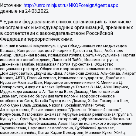
Источник:
http://unro.minjust.ru/NKOForeignAgent.aspx
данные на
24.03.2022
* Единый федеральный список организаций, в том числе
иностранных и международных организаций, признанных
в соответствии с законодательством Российской
Федерации террористическими:
Высший военный Маджлисуль Шура Объединенных сил моджахедов
Кавказа, Конгресс народов Ичкерии и Дагестана, База, Асбат аль-
Ансар, Священная война, Исламская группа, Братья-мусульмане, Партия
исламского освобождения, Лашкар-И-Тайба, Исламская группа,
Движение Талибан, Исламская партия Туркестана, Общество
социальных реформ, Общество возрождения исламского наследия,
Дом двух святых, Джунд аш-Шам, Исламский джихад, Аль-Каида, Имарат
Кавказ, АБТО, Правый сектор, Исламское государство, Джабха аль-
Нусра ли-Ахль аш-Шам, Народное ополчение имени К. Минина и Д.
Пожарского, Аджр от Аллаха Субхану уа Тагьаля SHAM, АУМ Синрике,
Муджахеды джамаата Ат-Тавхида Валь-Джихад, Чистопольский
Джамаат, Рохнамо ба суи давлати исломи, Террористическое
сообщество Сеть, Катиба Таухид валь-Джихад, Хайят Тахрир аш-Шам,
Ахлю Сунна Валь Джамаа, National Socialism/White Power,
Артподготовка, Религиозная группа “Джамаат “Красный пахарь”,
Колумбайн, Хатлонский джамаат, Мусульманская религиозная группа п.
Кушкуль г. Оренбург, Крымско-татарский добровольческий батальон
имени Номана Челебиджихана, Азов, Партия исламского возрождения
Таджикистана, Народная самооборона, Дуббайский джамаат,
московская ячейка, Батал-Хаджи Белхороев, Маньяки Культ Убийц,