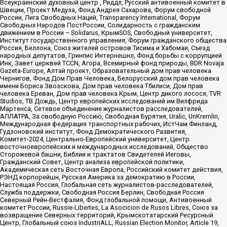
Всеукраинский духовный центр , Риддл, Русский антивоенный комитет в
Швеции, Проект Медуза, Фонд Андрея Сахарова, Форум свободной
России, Лига Свободных Наций, Transparеncy International, Форум
Свободных Народов ПостРоссии, Солидарность с гражданским
движением в России – Solidarus, КрымSOS, Свободный университет,
Институт государственного управления, Форум гражданского общества
Россия, Беллона, Союз жителей островов Тисима и Хабомаи, Съезд
народных депутатов, Гринпис Интернешнл, Фонд борьбы с коррупцией
Инк, Завет церквей TCCN, Агора, Всемирный фонд природы, BDR Novaja
Gazeta-Europe, Алтай проект, Образовательный дом прав человека
Чернигов, Фонд Дом Прав Человека, Белорусский дом прав человека
имени Бориса Звозскова, Дом прав человека Тбилиси, Дом прав
человека Ереван, Дом прав человека Крым, Центр дикого лосося, TVR
Studios, ТВ Дождь, Центр европейских исследований им Вилфрида
Мартенса, Сетевое объединение журналистов расследователей,
АЛЛАТРА, За свободную Россию, Свободная Бурятия, Uralic, UnKremlin,
Международная федерация транспортных рабочих, ИстЧам Финланд,
Гудзоновский институт, Фонд Демократического Развития,
Комитет-2024, Центрально-Европейский университет, Центр
восточноевропейских и международных исследований, Общество
Сторожевой башни, Библии и трактатов Свидетелей Иеговы,
Гражданский Совет, Центр анализа европейской политики,
Академическая сеть Восточная Европа, Российский комитет действия,
РЭНД корпорейшн, Русская Америка за демократию в России,
Настоящая Россия, Глобальная сеть журналистов-расследователей,
Служба поддержки, Свободная Россия Берлин, Свободная Россия
Северный Рейн-Вестфалия, Фонд глобальной помощи, Антивоенный
комитет России, Russie-Libertes, La Asocicion de Rusos Libres, Союз за
возвращение Северных территорий, Крымскотатарский Ресурсный
Центр, Глобальный союз IndustriALL, Russian Election Monitor, Article 19,