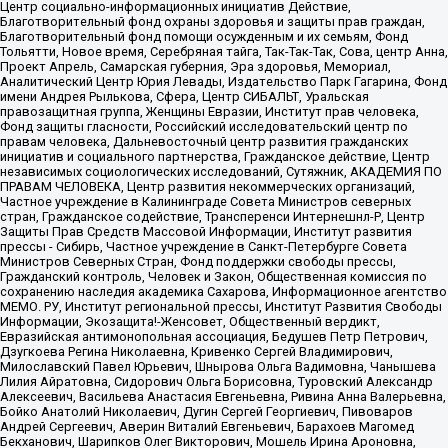
Центр социально-информационных инициатив Действие,
Благотворительный фонд охраны здоровья и защиты прав граждан,
Благотворительный фонд помощи осужденным и их семьям, Фонд
Тольятти, Новое время, Серебряная тайга, Так-Так-Так, Сова, центр Анна,
Проект Апрель, Самарская губерния, Эра здоровья, Мемориал,
Аналитический Центр Юрия Левады, Издательство Парк Гагарина, Фонд
имени Андрея Рылькова, Сфера, Центр СИБАЛЬТ, Уральская
правозащитная группа, Женщины Евразии, Институт прав человека,
Фонд защиты гласности, Российский исследовательский центр по
правам человека, Дальневосточный центр развития гражданских
инициатив и социального партнерства, Гражданское действие, Центр
независимых социологических исследований, Сутяжник, АКАДЕМИЯ ПО
ПРАВАМ ЧЕЛОВЕКА, Центр развития некоммерческих организаций,
Частное учреждение в Калининграде Совета Министров северных
стран, Гражданское содействие, Трансперенси Интернешнл-Р, Центр
Защиты Прав Средств Массовой Информации, Институт развития
прессы - Сибирь, Частное учреждение в Санкт-Петербурге Совета
Министров Северных Стран, Фонд поддержки свободы прессы,
Гражданский контроль, Человек и Закон, Общественная комиссия по
сохранению наследия академика Сахарова, Информационное агентство
МЕМО. РУ, Институт региональной прессы, Институт Развития Свободы
Информации, Экозащита!-Женсовет, Общественный вердикт,
Евразийская антимонопольная ассоциация, Бедушев Петр Петрович,
Дзугкоева Регина Николаевна, Кривенко Сергей Владимирович,
Милославский Павел Юрьевич, Шнырова Ольга Вадимовна, Чанышева
Лилия Айратовна, Сидорович Ольга Борисовна, Туровский Александр
Алексеевич, Васильева Анастасия Евгеньевна, Ривина Анна Валерьевна,
Бойко Анатолий Николаевич, Дугин Сергей Георгиевич, Пивоваров
Андрей Сергеевич, Аверин Виталий Евгеньевич, Барахоев Магомед
Бекханович, Шарипков Олег Викторович, Мошель Ирина Ароновна,