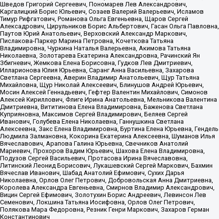
Шведов Григорий Сергеевич, Пономарев Лев Александрович,
Каргалицкий Борис Юльевич, Созаев Валерий Валерьевич, Исламов
Тимур Рифгатович, Романова Ольга Евгеньевна, Щаров Сергей
Алексадрович, Цирульников Борис Альбертович, Гасан Ольга Павловна,
Паутов Юрий Анатольевич, Верховский Александр Маркович,
Пислакова-Паркер Марина Петровна, Кочеткова Татьяна
Владимировна, Чуркина Наталья Валерьевна, Акимова Татьяна
Николаевна, Золотарева Екатерина Александровна, Рачинский Ян
Збигневич, Жемкова Елена Борисовна, Гудков Лев Дмитриевич,
Илларионова Юлия Юрьевна, Саранг Анна Васильевна, Захарова
Светлана Сергеевна, Аверин Владимир Анатольевич, Щур Татьяна
Михайловна, Щур Николай Алексеевич, Блинушов Андрей Юрьевич,
Мосин Алексей Геннадьевич, Гефтер Валентин Михайлович, Симонов
Алексей Кириллович, Флиге Ирина Анатольевна, Мельникова Валентина
Дмитриевна, Вититинова Елена Владимировна, Баженова Светлана
Куприяновна, Максимов Сергей Владимирович, Беляев Сергей
Иванович, Голубева Елена Николаевна, Ганнушкина Светлана
Алексеевна, Закс Елена Владимировна, Буртина Елена Юрьевна, Гендель
Людмила Залмановна, Кокорина Екатерина Алексеевна, Шуманов Илья
Вячеславович, Арапова Галина Юрьевна, Свечников Анатолий
Мариевич, Прохоров Вадим Юрьевич, Шахова Елена Владимировна,
Подузов Сергей Васильевич, Протасова Ирина Вячеславовна,
Литинский Леонид Борисович, Лукашевский Сергей Маркович, Бахмин
Вячеслав Иванович, Шабад Анатолий Ефимович, Сухих Дарья
Николаевна, Орлов Олег Петрович, Добровольская Анна Дмитриевна,
Королева Александра Евгеньевна, Смирнов Владимир Александрович,
Вицин Сергей Ефимович, Золотухин Борис Андреевич, Левинсон Лев
Семенович, Локшина Татьяна Иосифовна, Орлов Олег Петрович,
Полякова Мара Федоровна, Резник Генри Маркович, Захаров Герман
Константинович