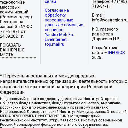
связи
Телефон: +7 (495)
технологий и
718-84-11
массовых
Согласие на
коммуникаций
обработку
E-mail:
(Роскомнадзор).
персональных
info@vostregion.ru
Реестровая
данных с помощью
запись Эл № ФС
И.О. главного
сервисов
77 –81971 от
редактора
Yandex.Metrika,
24.09.2021 г.
Дорохова Н.В.
LiveInternet,
top.mail.ru
ПОКАЗАТЬ
Разработчик
БАННЕРНЫЕ
сайта –
INFOROS
МЕСТА
2026
* Перечень иностранных и международных
неправительственных организаций, деятельность которых
признана нежелательной на территории Российской
Федерации:
Национальный фонд в поддержку демократии, Институт Открытое
Общество Фонд Содействия, Фонд Открытое общество, Американо-
российский фонд по экономическому и правовому развитию,
Национальный Демократический Институт Международных Отношений,
MEDIA DEVELOPMENT INVESTMENT FUND, Международный
Республиканский Институт, Открытая Россия, Институт современной
России, Черноморский фонд регионального сотрудничества,