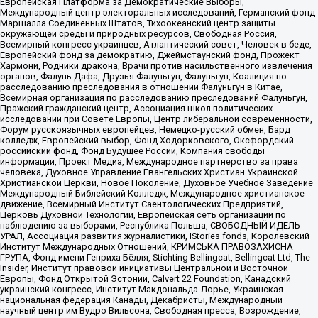
Европейская Платформа за Демократические Выборы,
Международный центр электоральных исследований, Германский фонд
Маршалла Соединенных Штатов, Тихоокеанский центр защиты
окружающей среды и природных ресурсов, Свободная Россия,
Всемирный конгресс украинцев, Атлантический совет, Человек в беде,
Европейский фонд за демократию, Джеймстаунский фонд, Прожект
Хармони, Родники дракона, Врачи против насильственного извлечения
органов, Фалунь Дафа, Друзья Фалуньгун, Фалуньгун, Коалиция по
расследованию преследования в отношении Фалуньгун в Китае,
Всемирная организация по расследованию преследований Фалуньгун,
Пражский гражданский центр, Ассоциация школ политических
исследований при Совете Европы, Центр либеральной современности,
Форум русскоязычных европейцев, Немецко-русский обмен, Бард
колледж, Европейский выбор, Фонд Ходорковского, Оксфордский
российский фонд, Фонд Будущее России, Компания свободы
информации, Проект Медиа, Международное партнерство за права
человека, Духовное Управление Евангельских Христиан Украинской
Христианской Церкви, Новое Поколение, Духовное Учебное Заведение
Международный Библейский Колледж, Международное христианское
движение, Всемирный Институт Саентологических Предприятий,
Церковь Духовной Технологии, Европейская сеть организаций по
наблюдению за выборами, Республика Польша, СВОБОДНЫЙ ИДЕЛЬ-
УРАЛ, Ассоциация развития журналистики, IStories fonds, Королевский
Институт Международных Отношений, КРИМСЬКА ПРАВОЗАХИСНА
ГРУПА, Фонд имени Генриха Бёлля, Stichting Bellingcat, Bellingcat Ltd, The
Insider, Институт правовой инициативы Центральной и Восточной
Европы, Фонд Открытой Эстонии, Calvert 22 Foundation, Канадский
украинский конгресс, Институт Макдональда-Лорье, Украинская
национальная федерация Канады, Декабристы, Международный
научный центр им Вудро Вильсона, Свободная пресса, Возрождение,