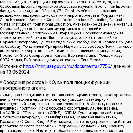
Мнение медиа, Федерация анархического черного креста, Радио
Свободная Европа, Германское общество изучения Восточной Европы,
Фонд имени Фридриха Эберта, XZ gGmbH, Мобильная академия
поддержки гендерной демократии и миротворчества, Форум имени
Льва Копелева, American Councils for International Education, Cultural
Vistas, Institute of International Education, Антивоенное движение Антальи,
Открытый диалог, Школа международных отношений и
государственной политики им Питера Мунка, Российско-канадский
демократический альянс, Школа международных отношений им
Нормана Патерсона, Центр Гражданских Свобод, Фонд Бориса Немцова
за Свободу, Фонд имени Фридриха Науманна за свободу, Феминистское
антивоенное сопротивление, Комитет независимости Ингушетии,
Прометей, Stop Occupation of Karelia, Вернись живым, Фридом Хаус,
СОТА медиа, Либерально-демократическая Лига Украины
Источник:
https://minjust.gov.ru/ru/documents/7756/
данные
на
13.05.2024
* Сведения реестра НКО, выполняющих функции
иностранного агента:
Лилит, Правозащитная группа Гражданин.Армия.Право, Нижегородский
центр немецкой и европейской культуры, Центр гендерных
исследований, Фонд защиты прав граждан Штаб, Институт права и
публичной политики, Фонд борьбы с коррупцией, Альянс врачей,
НАСИЛИЮ.НЕТ, Мы против СПИДа, СВЕЧА, Гуманитарное действие,
Открытый Петербург, Лига Избирателей, Правовая инициатива,
Гражданский Союз, Хасдей Ерушалаим, Центр поддержки и содействия
развитию средств массовой информации, Горячая Линия, В защиту
прав заключенных, Институт глобализации и социальных движений,