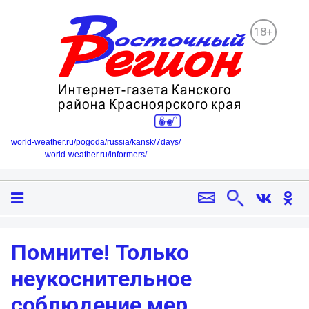
18+
world-weather.ru/pogoda/russia/kansk/7days/
world-weather.ru/informers/
Помните! Только
неукоснительное
соблюдение мер