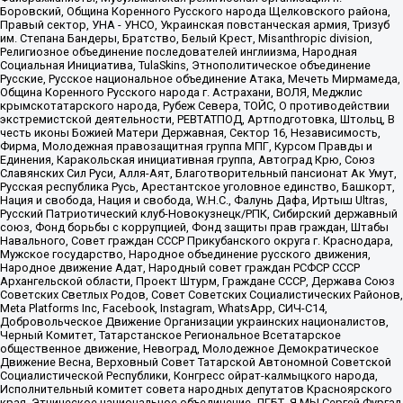
Боровский, Община Коренного Русского народа Щелковского района,
Правый сектор, УНА - УНСО, Украинская повстанческая армия, Тризуб
им. Степана Бандеры, Братство, Белый Крест, Misanthropic division,
Религиозное объединение последователей инглиизма, Народная
Социальная Инициатива, TulaSkins, Этнополитическое объединение
Русские, Русское национальное объединение Атака, Мечеть Мирмамеда,
Община Коренного Русского народа г. Астрахани, ВОЛЯ, Меджлис
крымскотатарского народа, Рубеж Севера, ТОЙС, О противодействии
экстремистской деятельности, РЕВТАТПОД, Артподготовка, Штольц, В
честь иконы Божией Матери Державная, Сектор 16, Независимость,
Фирма, Молодежная правозащитная группа МПГ, Курсом Правды и
Единения, Каракольская инициативная группа, Автоград Крю, Союз
Славянских Сил Руси, Алля-Аят, Благотворительный пансионат Ак Умут,
Русская республика Русь, Арестантское уголовное единство, Башкорт,
Нация и свобода, Нация и свобода, W.H.С., Фалунь Дафа, Иртыш Ultras,
Русский Патриотический клуб-Новокузнецк/РПК, Сибирский державный
союз, Фонд борьбы с коррупцией, Фонд защиты прав граждан, Штабы
Навального, Совет граждан СССР Прикубанского округа г. Краснодара,
Мужское государство, Народное объединение русского движения,
Народное движение Адат, Народный совет граждан РСФСР СССР
Архангельской области, Проект Штурм, Граждане СССР, Держава Союз
Советских Светлых Родов, Совет Советских Социалистических Районов,
Meta Platforms Inc, Facebook, Instagram, WhatsApp, СИЧ-С14,
Добровольческое Движение Организации украинских националистов,
Черный Комитет, Татарстанское Региональное Всетатарское
общественное движение, Невоград, Молодежное Демократическое
Движение Весна, Верховный Совет Татарской Автономной Советской
Социалистической Республики, Конгресс ойрат-калмыцкого народа,
Исполнительный комитет совета народных депутатов Красноярского
края, Этническое национальное объединение, ЛГБТ, Я.МЫ Сергей Фургал