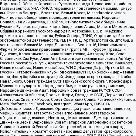
Боровский, Община Коренного Русского народа Щелковского района,
Правый сектор, УНА - УНСО, Украинская повстанческая армия, Тризуб
им. Степана Бандеры, Братство, Белый Крест, Misanthropic division,
Религиозное объединение последователей инглиизма, Народная
Социальная Инициатива, TulaSkins, Этнополитическое объединение
Русские, Русское национальное объединение Атака, Мечеть Мирмамеда,
Община Коренного Русского народа г. Астрахани, ВОЛЯ, Меджлис
крымскотатарского народа, Рубеж Севера, ТОЙС, О противодействии
экстремистской деятельности, РЕВТАТПОД, Артподготовка, Штольц, В
честь иконы Божией Матери Державная, Сектор 16, Независимость,
Фирма, Молодежная правозащитная группа МПГ, Курсом Правды и
Единения, Каракольская инициативная группа, Автоград Крю, Союз
Славянских Сил Руси, Алля-Аят, Благотворительный пансионат Ак Умут,
Русская республика Русь, Арестантское уголовное единство, Башкорт,
Нация и свобода, Нация и свобода, W.H.С., Фалунь Дафа, Иртыш Ultras,
Русский Патриотический клуб-Новокузнецк/РПК, Сибирский державный
союз, Фонд борьбы с коррупцией, Фонд защиты прав граждан, Штабы
Навального, Совет граждан СССР Прикубанского округа г. Краснодара,
Мужское государство, Народное объединение русского движения,
Народное движение Адат, Народный совет граждан РСФСР СССР
Архангельской области, Проект Штурм, Граждане СССР, Держава Союз
Советских Светлых Родов, Совет Советских Социалистических Районов,
Meta Platforms Inc, Facebook, Instagram, WhatsApp, СИЧ-С14,
Добровольческое Движение Организации украинских националистов,
Черный Комитет, Татарстанское Региональное Всетатарское
общественное движение, Невоград, Молодежное Демократическое
Движение Весна, Верховный Совет Татарской Автономной Советской
Социалистической Республики, Конгресс ойрат-калмыцкого народа,
Исполнительный комитет совета народных депутатов Красноярского
края, Этническое национальное объединение, ЛГБТ, Я.МЫ Сергей Фургал