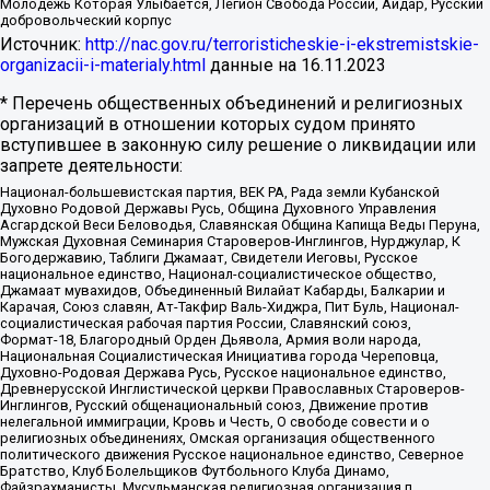
Молодёжь Которая Улыбается, Легион Свобода России, Айдар, Русский
добровольческий корпус
Источник:
http://nac.gov.ru/terroristicheskie-i-ekstremistskie-
organizacii-i-materialy.html
данные на
16.11.2023
* Перечень общественных объединений и религиозных
организаций в отношении которых судом принято
вступившее в законную силу решение о ликвидации или
запрете деятельности:
Национал-большевистская партия, ВЕК РА, Рада земли Кубанской
Духовно Родовой Державы Русь, Община Духовного Управления
Асгардской Веси Беловодья, Славянская Община Капища Веды Перуна,
Мужская Духовная Семинария Староверов-Инглингов, Нурджулар, К
Богодержавию, Таблиги Джамаат, Свидетели Иеговы, Русское
национальное единство, Национал-социалистическое общество,
Джамаат мувахидов, Объединенный Вилайат Кабарды, Балкарии и
Карачая, Союз славян, Ат-Такфир Валь-Хиджра, Пит Буль, Национал-
социалистическая рабочая партия России, Славянский союз,
Формат-18, Благородный Орден Дьявола, Армия воли народа,
Национальная Социалистическая Инициатива города Череповца,
Духовно-Родовая Держава Русь, Русское национальное единство,
Древнерусской Инглистической церкви Православных Староверов-
Инглингов, Русский общенациональный союз, Движение против
нелегальной иммиграции, Кровь и Честь, О свободе совести и о
религиозных объединениях, Омская организация общественного
политического движения Русское национальное единство, Северное
Братство, Клуб Болельщиков Футбольного Клуба Динамо,
Файзрахманисты, Мусульманская религиозная организация п.