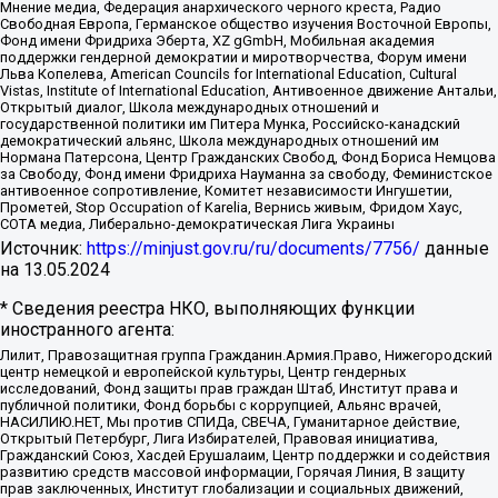
Мнение медиа, Федерация анархического черного креста, Радио
Свободная Европа, Германское общество изучения Восточной Европы,
Фонд имени Фридриха Эберта, XZ gGmbH, Мобильная академия
поддержки гендерной демократии и миротворчества, Форум имени
Льва Копелева, American Councils for International Education, Cultural
Vistas, Institute of International Education, Антивоенное движение Антальи,
Открытый диалог, Школа международных отношений и
государственной политики им Питера Мунка, Российско-канадский
демократический альянс, Школа международных отношений им
Нормана Патерсона, Центр Гражданских Свобод, Фонд Бориса Немцова
за Свободу, Фонд имени Фридриха Науманна за свободу, Феминистское
антивоенное сопротивление, Комитет независимости Ингушетии,
Прометей, Stop Occupation of Karelia, Вернись живым, Фридом Хаус,
СОТА медиа, Либерально-демократическая Лига Украины
Источник:
https://minjust.gov.ru/ru/documents/7756/
данные
на
13.05.2024
* Сведения реестра НКО, выполняющих функции
иностранного агента:
Лилит, Правозащитная группа Гражданин.Армия.Право, Нижегородский
центр немецкой и европейской культуры, Центр гендерных
исследований, Фонд защиты прав граждан Штаб, Институт права и
публичной политики, Фонд борьбы с коррупцией, Альянс врачей,
НАСИЛИЮ.НЕТ, Мы против СПИДа, СВЕЧА, Гуманитарное действие,
Открытый Петербург, Лига Избирателей, Правовая инициатива,
Гражданский Союз, Хасдей Ерушалаим, Центр поддержки и содействия
развитию средств массовой информации, Горячая Линия, В защиту
прав заключенных, Институт глобализации и социальных движений,