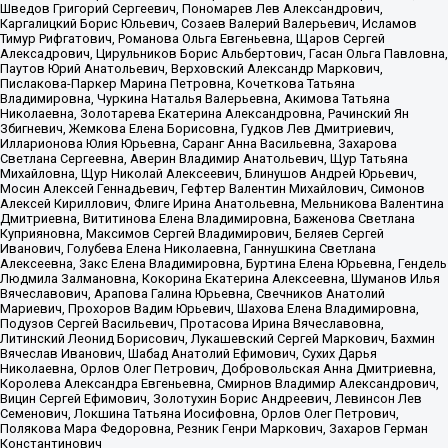
Шведов Григорий Сергеевич, Пономарев Лев Александрович,
Каргалицкий Борис Юльевич, Созаев Валерий Валерьевич, Исламов
Тимур Рифгатович, Романова Ольга Евгеньевна, Щаров Сергей
Алексадрович, Цирульников Борис Альбертович, Гасан Ольга Павловна,
Паутов Юрий Анатольевич, Верховский Александр Маркович,
Пислакова-Паркер Марина Петровна, Кочеткова Татьяна
Владимировна, Чуркина Наталья Валерьевна, Акимова Татьяна
Николаевна, Золотарева Екатерина Александровна, Рачинский Ян
Збигневич, Жемкова Елена Борисовна, Гудков Лев Дмитриевич,
Илларионова Юлия Юрьевна, Саранг Анна Васильевна, Захарова
Светлана Сергеевна, Аверин Владимир Анатольевич, Щур Татьяна
Михайловна, Щур Николай Алексеевич, Блинушов Андрей Юрьевич,
Мосин Алексей Геннадьевич, Гефтер Валентин Михайлович, Симонов
Алексей Кириллович, Флиге Ирина Анатольевна, Мельникова Валентина
Дмитриевна, Вититинова Елена Владимировна, Баженова Светлана
Куприяновна, Максимов Сергей Владимирович, Беляев Сергей
Иванович, Голубева Елена Николаевна, Ганнушкина Светлана
Алексеевна, Закс Елена Владимировна, Буртина Елена Юрьевна, Гендель
Людмила Залмановна, Кокорина Екатерина Алексеевна, Шуманов Илья
Вячеславович, Арапова Галина Юрьевна, Свечников Анатолий
Мариевич, Прохоров Вадим Юрьевич, Шахова Елена Владимировна,
Подузов Сергей Васильевич, Протасова Ирина Вячеславовна,
Литинский Леонид Борисович, Лукашевский Сергей Маркович, Бахмин
Вячеслав Иванович, Шабад Анатолий Ефимович, Сухих Дарья
Николаевна, Орлов Олег Петрович, Добровольская Анна Дмитриевна,
Королева Александра Евгеньевна, Смирнов Владимир Александрович,
Вицин Сергей Ефимович, Золотухин Борис Андреевич, Левинсон Лев
Семенович, Локшина Татьяна Иосифовна, Орлов Олег Петрович,
Полякова Мара Федоровна, Резник Генри Маркович, Захаров Герман
Константинович