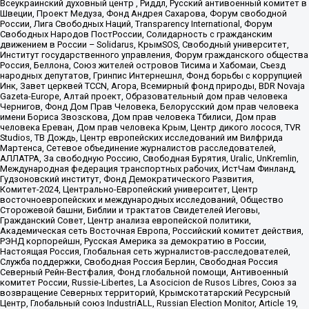
Всеукраинский духовный центр , Риддл, Русский антивоенный комитет в
Швеции, Проект Медуза, Фонд Андрея Сахарова, Форум свободной
России, Лига Свободных Наций, Transparеncy International, Форум
Свободных Народов ПостРоссии, Солидарность с гражданским
движением в России – Solidarus, КрымSOS, Свободный университет,
Институт государственного управления, Форум гражданского общества
Россия, Беллона, Союз жителей островов Тисима и Хабомаи, Съезд
народных депутатов, Гринпис Интернешнл, Фонд борьбы с коррупцией
Инк, Завет церквей TCCN, Агора, Всемирный фонд природы, BDR Novaja
Gazeta-Europe, Алтай проект, Образовательный дом прав человека
Чернигов, Фонд Дом Прав Человека, Белорусский дом прав человека
имени Бориса Звозскова, Дом прав человека Тбилиси, Дом прав
человека Ереван, Дом прав человека Крым, Центр дикого лосося, TVR
Studios, ТВ Дождь, Центр европейских исследований им Вилфрида
Мартенса, Сетевое объединение журналистов расследователей,
АЛЛАТРА, За свободную Россию, Свободная Бурятия, Uralic, UnKremlin,
Международная федерация транспортных рабочих, ИстЧам Финланд,
Гудзоновский институт, Фонд Демократического Развития,
Комитет-2024, Центрально-Европейский университет, Центр
восточноевропейских и международных исследований, Общество
Сторожевой башни, Библии и трактатов Свидетелей Иеговы,
Гражданский Совет, Центр анализа европейской политики,
Академическая сеть Восточная Европа, Российский комитет действия,
РЭНД корпорейшн, Русская Америка за демократию в России,
Настоящая Россия, Глобальная сеть журналистов-расследователей,
Служба поддержки, Свободная Россия Берлин, Свободная Россия
Северный Рейн-Вестфалия, Фонд глобальной помощи, Антивоенный
комитет России, Russie-Libertes, La Asocicion de Rusos Libres, Союз за
возвращение Северных территорий, Крымскотатарский Ресурсный
Центр, Глобальный союз IndustriALL, Russian Election Monitor, Article 19,