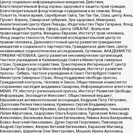
Центр социально-информационных инициатив Действие,
Благотворительный фонд охраны здоровья и защиты прав граждан,
Благотворительный фонд помощи осужденным и их семьям, Фонд
Тольятти, Новое время, Серебряная тайга, Так-Так-Так, Сова, центр Анна,
Проект Апрель, Самарская губерния, Эра здоровья, Мемориал,
Аналитический Центр Юрия Левады, Издательство Парк Гагарина, Фонд
имени Андрея Рылькова, Сфера, Центр СИБАЛЬТ, Уральская
правозащитная группа, Женщины Евразии, Институт прав человека,
Фонд защиты гласности, Российский исследовательский центр по
правам человека, Дальневосточный центр развития гражданских
инициатив и социального партнерства, Гражданское действие, Центр
независимых социологических исследований, Сутяжник, АКАДЕМИЯ ПО
ПРАВАМ ЧЕЛОВЕКА, Центр развития некоммерческих организаций,
Частное учреждение в Калининграде Совета Министров северных
стран, Гражданское содействие, Трансперенси Интернешнл-Р, Центр
Защиты Прав Средств Массовой Информации, Институт развития
прессы - Сибирь, Частное учреждение в Санкт-Петербурге Совета
Министров Северных Стран, Фонд поддержки свободы прессы,
Гражданский контроль, Человек и Закон, Общественная комиссия по
сохранению наследия академика Сахарова, Информационное агентство
МЕМО. РУ, Институт региональной прессы, Институт Развития Свободы
Информации, Экозащита!-Женсовет, Общественный вердикт,
Евразийская антимонопольная ассоциация, Бедушев Петр Петрович,
Дзугкоева Регина Николаевна, Кривенко Сергей Владимирович,
Милославский Павел Юрьевич, Шнырова Ольга Вадимовна, Чанышева
Лилия Айратовна, Сидорович Ольга Борисовна, Туровский Александр
Алексеевич, Васильева Анастасия Евгеньевна, Ривина Анна Валерьевна,
Бойко Анатолий Николаевич, Дугин Сергей Георгиевич, Пивоваров
Андрей Сергеевич, Аверин Виталий Евгеньевич, Барахоев Магомед
Бекханович, Шарипков Олег Викторович, Мошель Ирина Ароновна,