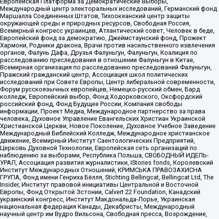
Европейская Платформа за Демократические Выборы,
Международный центр электоральных исследований, Германский фонд
Маршалла Соединенных Штатов, Тихоокеанский центр защиты
окружающей среды и природных ресурсов, Свободная Россия,
Всемирный конгресс украинцев, Атлантический совет, Человек в беде,
Европейский фонд за демократию, Джеймстаунский фонд, Прожект
Хармони, Родники дракона, Врачи против насильственного извлечения
органов, Фалунь Дафа, Друзья Фалуньгун, Фалуньгун, Коалиция по
расследованию преследования в отношении Фалуньгун в Китае,
Всемирная организация по расследованию преследований Фалуньгун,
Пражский гражданский центр, Ассоциация школ политических
исследований при Совете Европы, Центр либеральной современности,
Форум русскоязычных европейцев, Немецко-русский обмен, Бард
колледж, Европейский выбор, Фонд Ходорковского, Оксфордский
российский фонд, Фонд Будущее России, Компания свободы
информации, Проект Медиа, Международное партнерство за права
человека, Духовное Управление Евангельских Христиан Украинской
Христианской Церкви, Новое Поколение, Духовное Учебное Заведение
Международный Библейский Колледж, Международное христианское
движение, Всемирный Институт Саентологических Предприятий,
Церковь Духовной Технологии, Европейская сеть организаций по
наблюдению за выборами, Республика Польша, СВОБОДНЫЙ ИДЕЛЬ-
УРАЛ, Ассоциация развития журналистики, IStories fonds, Королевский
Институт Международных Отношений, КРИМСЬКА ПРАВОЗАХИСНА
ГРУПА, Фонд имени Генриха Бёлля, Stichting Bellingcat, Bellingcat Ltd, The
Insider, Институт правовой инициативы Центральной и Восточной
Европы, Фонд Открытой Эстонии, Calvert 22 Foundation, Канадский
украинский конгресс, Институт Макдональда-Лорье, Украинская
национальная федерация Канады, Декабристы, Международный
научный центр им Вудро Вильсона, Свободная пресса, Возрождение,