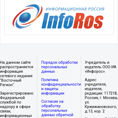
На данном сайте
Порядок обработки
Учредитель и
распространяется
персональных
издатель ООО ИА
информация
данных
«Инфорос».
сетевого издания
Политика
Адрес
"Восточный
конфиденциальности
учредителя,
Регион".
и защиты
издателя,
Зарегистрировано
информации
редакции: 117218,
Федеральной
Россия, г. Москва,
Согласие на
службой по
ул.
обработку
надзору в сфере
Кржижановского,
персональных
связи,
д.13, кор. 2
данных обратной
информационных