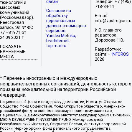
связи
Телефон: +7 (495)
технологий и
718-84-11
массовых
Согласие на
коммуникаций
обработку
E-mail:
(Роскомнадзор).
персональных
info@vostregion.ru
Реестровая
данных с помощью
запись Эл № ФС
И.О. главного
сервисов
77 –81971 от
редактора
Yandex.Metrika,
24.09.2021 г.
Дорохова Н.В.
LiveInternet,
top.mail.ru
ПОКАЗАТЬ
Разработчик
БАННЕРНЫЕ
сайта –
INFOROS
МЕСТА
2026
* Перечень иностранных и международных
неправительственных организаций, деятельность которых
признана нежелательной на территории Российской
Федерации:
Национальный фонд в поддержку демократии, Институт Открытое
Общество Фонд Содействия, Фонд Открытое общество, Американо-
российский фонд по экономическому и правовому развитию,
Национальный Демократический Институт Международных Отношений,
MEDIA DEVELOPMENT INVESTMENT FUND, Международный
Республиканский Институт, Открытая Россия, Институт современной
России, Черноморский фонд регионального сотрудничества,