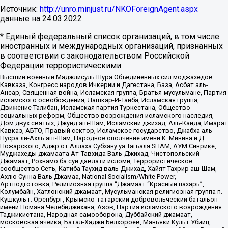
Источник:
http://unro.minjust.ru/NKOForeignAgent.aspx
данные на
24.03.2022
* Единый федеральный список организаций, в том числе
иностранных и международных организаций, признанных
в соответствии с законодательством Российской
Федерации террористическими:
Высший военный Маджлисуль Шура Объединенных сил моджахедов
Кавказа, Конгресс народов Ичкерии и Дагестана, База, Асбат аль-
Ансар, Священная война, Исламская группа, Братья-мусульмане, Партия
исламского освобождения, Лашкар-И-Тайба, Исламская группа,
Движение Талибан, Исламская партия Туркестана, Общество
социальных реформ, Общество возрождения исламского наследия,
Дом двух святых, Джунд аш-Шам, Исламский джихад, Аль-Каида, Имарат
Кавказ, АБТО, Правый сектор, Исламское государство, Джабха аль-
Нусра ли-Ахль аш-Шам, Народное ополчение имени К. Минина и Д.
Пожарского, Аджр от Аллаха Субхану уа Тагьаля SHAM, АУМ Синрике,
Муджахеды джамаата Ат-Тавхида Валь-Джихад, Чистопольский
Джамаат, Рохнамо ба суи давлати исломи, Террористическое
сообщество Сеть, Катиба Таухид валь-Джихад, Хайят Тахрир аш-Шам,
Ахлю Сунна Валь Джамаа, National Socialism/White Power,
Артподготовка, Религиозная группа “Джамаат “Красный пахарь”,
Колумбайн, Хатлонский джамаат, Мусульманская религиозная группа п.
Кушкуль г. Оренбург, Крымско-татарский добровольческий батальон
имени Номана Челебиджихана, Азов, Партия исламского возрождения
Таджикистана, Народная самооборона, Дуббайский джамаат,
московская ячейка, Батал-Хаджи Белхороев, Маньяки Культ Убийц,