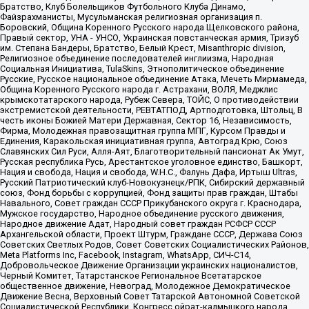
Братство, Клуб Болельщиков Футбольного Клуба Динамо,
Файзрахманисты, Мусульманская религиозная организация п.
Боровский, Община Коренного Русского народа Щелковского района,
Правый сектор, УНА - УНСО, Украинская повстанческая армия, Тризуб
им. Степана Бандеры, Братство, Белый Крест, Misanthropic division,
Религиозное объединение последователей инглиизма, Народная
Социальная Инициатива, TulaSkins, Этнополитическое объединение
Русские, Русское национальное объединение Атака, Мечеть Мирмамеда,
Община Коренного Русского народа г. Астрахани, ВОЛЯ, Меджлис
крымскотатарского народа, Рубеж Севера, ТОЙС, О противодействии
экстремистской деятельности, РЕВТАТПОД, Артподготовка, Штольц, В
честь иконы Божией Матери Державная, Сектор 16, Независимость,
Фирма, Молодежная правозащитная группа МПГ, Курсом Правды и
Единения, Каракольская инициативная группа, Автоград Крю, Союз
Славянских Сил Руси, Алля-Аят, Благотворительный пансионат Ак Умут,
Русская республика Русь, Арестантское уголовное единство, Башкорт,
Нация и свобода, Нация и свобода, W.H.С., Фалунь Дафа, Иртыш Ultras,
Русский Патриотический клуб-Новокузнецк/РПК, Сибирский державный
союз, Фонд борьбы с коррупцией, Фонд защиты прав граждан, Штабы
Навального, Совет граждан СССР Прикубанского округа г. Краснодара,
Мужское государство, Народное объединение русского движения,
Народное движение Адат, Народный совет граждан РСФСР СССР
Архангельской области, Проект Штурм, Граждане СССР, Держава Союз
Советских Светлых Родов, Совет Советских Социалистических Районов,
Meta Platforms Inc, Facebook, Instagram, WhatsApp, СИЧ-С14,
Добровольческое Движение Организации украинских националистов,
Черный Комитет, Татарстанское Региональное Всетатарское
общественное движение, Невоград, Молодежное Демократическое
Движение Весна, Верховный Совет Татарской Автономной Советской
Социалистической Республики, Конгресс ойрат-калмыцкого народа,