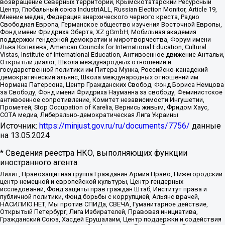
возвращение Северных территорий, Крымскотатарский Ресурсный
Центр, Глобальный союз IndustriALL, Russian Election Monitor, Article 19,
Мнение медиа, Федерация анархического черного креста, Радио
Свободная Европа, Германское общество изучения Восточной Европы,
Фонд имени Фридриха Эберта, XZ gGmbH, Мобильная академия
поддержки гендерной демократии и миротворчества, Форум имени
Льва Копелева, American Councils for International Education, Cultural
Vistas, Institute of International Education, Антивоенное движение Антальи,
Открытый диалог, Школа международных отношений и
государственной политики им Питера Мунка, Российско-канадский
демократический альянс, Школа международных отношений им
Нормана Патерсона, Центр Гражданских Свобод, Фонд Бориса Немцова
за Свободу, Фонд имени Фридриха Науманна за свободу, Феминистское
антивоенное сопротивление, Комитет независимости Ингушетии,
Прометей, Stop Occupation of Karelia, Вернись живым, Фридом Хаус,
СОТА медиа, Либерально-демократическая Лига Украины
Источник:
https://minjust.gov.ru/ru/documents/7756/
данные
на
13.05.2024
* Сведения реестра НКО, выполняющих функции
иностранного агента:
Лилит, Правозащитная группа Гражданин.Армия.Право, Нижегородский
центр немецкой и европейской культуры, Центр гендерных
исследований, Фонд защиты прав граждан Штаб, Институт права и
публичной политики, Фонд борьбы с коррупцией, Альянс врачей,
НАСИЛИЮ.НЕТ, Мы против СПИДа, СВЕЧА, Гуманитарное действие,
Открытый Петербург, Лига Избирателей, Правовая инициатива,
Гражданский Союз, Хасдей Ерушалаим, Центр поддержки и содействия