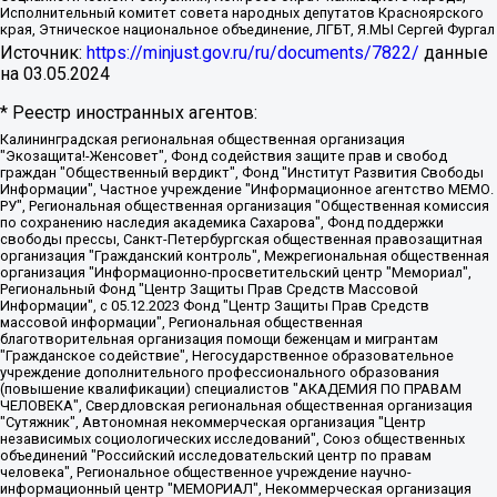
Исполнительный комитет совета народных депутатов Красноярского
края, Этническое национальное объединение, ЛГБТ, Я.МЫ Сергей Фургал
Источник:
https://minjust.gov.ru/ru/documents/7822/
данные
на
03.05.2024
* Реестр иностранных агентов:
Калининградская региональная общественная организация "Экозащита!-Женсовет", Фонд содействия защите прав и свобод граждан "Общественный вердикт", Фонд "Институт Развития Свободы Информации", Частное учреждение "Информационное агентство МЕМО. РУ", Региональная общественная организация "Общественная комиссия по сохранению наследия академика Сахарова", Фонд поддержки свободы прессы, Санкт-Петербургская общественная правозащитная организация "Гражданский контроль", Межрегиональная общественная организация "Информационно-просветительский центр "Мемориал", Региональный Фонд "Центр Защиты Прав Средств Массовой Информации", с 05.12.2023 Фонд "Центр Защиты Прав Средств массовой информации", Региональная общественная благотворительная организация помощи беженцам и мигрантам "Гражданское содействие", Негосударственное образовательное учреждение дополнительного профессионального образования (повышение квалификации) специалистов "АКАДЕМИЯ ПО ПРАВАМ ЧЕЛОВЕКА", Свердловская региональная общественная организация "Сутяжник", Автономная некоммерческая организация "Центр независимых социологических исследований", Союз общественных объединений "Российский исследовательский центр по правам человека", Региональное общественное учреждение научно-информационный центр "МЕМОРИАЛ", Некоммерческая организация "Фонд защиты гласности", Автономная некоммерческая организация "Институт прав человека", Городская общественная организация "Екатеринбургское общество "МЕМОРИАЛ", Городская общественная организация "Рязанское историко-просветительское и правозащитное общество "Мемориал" (Рязанский Мемориал), Челябинский региональный орган общественной самодеятельности – женское общественное объединение "Женщины Евразии", Челябинский региональный орган общественной самодеятельности "Уральская правозащитная группа", Фонд содействия защите здоровья и социальной справедливости имени Андрея Рылькова, Автономная Некоммерческая Организация "Аналитический Центр Юрия Левады", Автономная некоммерческая организация социальной поддержки населения "Проект Апрель", Региональная общественная организация помощи женщинам и детям, находящимся в кризисной ситуации "Информационно-методический центр "Анна", Фонд содействия развитию массовых коммуникаций и правовому просвещению "Так-так-Так", Фонд содействия устойчивому развитию "Серебряная тайга", Свердловский региональный общественный фонд социальных проектов "Новое время", "Idel.Реалии", Кавказ.Реалии, Крым.Реалии, Телеканал Настоящее Время, Татаро-башкирская служба Радио Свобода (Azatliq Radiosi), Радио Свободная Европа/Радио Свобода (PCE/PC), "Сибирь.Реалии", "Фактограф", Благотворительный фонд помощи осужденным и их семьям, Автономная некоммерческая организация "Институт глобализации и социальных движений", Фонд "В защиту прав заключенных", Частное учреждение "Центр поддержки и содействия развитию средств массовой информации", Пензенский региональный общественный благотворительный фонд "Гражданский союз", "Север.Реалии", Некоммерческая организация Фонд "Правовая инициатива", Общество с ограниченной ответственностью "Радио Свободная Европа/Радио Свобода", Чешское информационное агентство "MEDIUM-ORIENT", Красноярская региональная общественная организация "Мы против СПИДа", Камалягин Денис Николаевич, Маркелов Сергей Евгеньевич, Пономарев Лев Александрович, Савицкая Людмила Алексеевна, Автономная некоммерческая организация "Центр по работе с проблемой насилия "НАСИЛИЮ.НЕТ", Межрегиональный профессиональный союз работников здравоохранения "Альянс врачей", Юридическое лицо, зарегистрированное в Латвийской Республике, SIA "Medusa Project" (регистрационный номер 40103797863, дата регистрации 10.06.2014), Некоммерческая организация "Фонд по борьбе с коррупцией", Автономная некоммерческая организация "Институт права и публичной политики", Баданин Роман Сергеевич, Гликин Максим Александрович, Железнова Мария Михайловна, Лукьянова Юлия Сергеевна, Маетная Елизавета Витальевна, Маняхин Петр Борисович, Чуракова Ольга Владимировна, Ярош Юлия Петровна, Юридическое лицо "The Insider SIA", зарегистрированное в Риге, Латвийская Республика (дата регистрации 26.06.2015), являющееся администратором доменного имени интернет-издания "The Insider SIA", https://theins.ru, Постернак Алексей Евгеньевич, Рубин Михаил Аркадьевич, Анин Роман Александрович, Юридическое лицо Istories fonds, зарегистрированное в Латвийской Республике (регистрационный номер 50008295751, дата регистрации 24.02.2020), Великовский Дмитрий Александрович, Долинина Ирина Николаевна, Мароховская Алеся Алексеевна, Шлейнов Роман Юрьевич, Шмагун Олеся Валентиновна, Общество с ограниченной ответственностью "Альтаир 2021", Общество с ограниченной ответственностью "Вега 2021", Общество с ограниченной ответственностью "Главный редактор 2021", Общество с ограниченной ответственностью "Ромашки монолит", Важенков Артем Валерьевич, Ивановская областная общественная организация "Центр гендерных исследований", Гурман Юрий Альбертович, Медиапроект "ОВД-Инфо", Егоров Владимир Владимирович, Жилинский Владимир Александрович, Общество с ограниченной ответственностью "ЗП", Иванова София Юрьевна, Карезина Инна Павловна, Кильтау Екатерина Викторовна, Петров Алексей Викторович, Пискунов Сергей Евгеньевич, Смирнов Сергей Сергеевич, Тихонов Михаил Сергеевич, Общество с ограниченной ответственностью "ЖУРНАЛИСТ-ИНОСТРАННЫЙ АГЕНТ", Арапова Галина Юрьевна, Вольтская Татьяна Анатольевна, Американская компания "Mason G.E.S. Anonymous Foundation" (США), являющаяся владельцем интернет-издания https://mnews.world/, Компания "Stichting Bellingcat", зарегистрированная в Нидерландах (дата регистрации 11.07.2018), Захаров Андрей Вячеславович, Клепиковская Екатерина Дмитриевна, Общество с ограниченной ответственностью "МЕМО", Перл Роман Александрович, Симонов Евгений Алексеевич, Соловьева Елена Анатольевна, Сотников Даниил Владимирович, Сурначева Елизавета Дмитриевна, Автономная некоммерческая организация по защите прав человека и информированию населения "Якутия – Наше Мнение", Общество с ограниченной ответственностью "Москоу диджитал медиа", с 26.01.2023 Общество с ограниченной ответственностью "Чайка Белые сады", Ветошкина Валерия Валерьевна, Заговора Максим Александрович, Межрегиональное общественное движение "Российская ЛГБТ - сеть", Оленичев Максим Владимирович, Павлов Иван Юрьевич, Скворцова Елена Сергеевна, Общество с ограниченной ответственностью "Как бы инагент", Кочетков Игорь Викторович, Общество с ограниченной ответственностью "Честные выборы", Еланчик Олег Александрович, Общество с ограниченной ответственностью "Нобелевский призыв", Гималова Регина Эмилевна, Григорьев Андрей Валерьевич, Григорьева Алина Александровна, Ассоциация по содействию защите прав призывников, альтернативнослужащих и военнослужащих "Правозащитная группа "Гражданин.Армия.Право", Хисамова Регина Фаритовна, Автономная некоммерческая организация по реализации социально-правовых программ "Лилит", Дальневосточное общественное движение "Маяк", Санкт-Петербургская ЛГБТ-инициативная группа "Выход", Инициативная группа ЛГБТ+ "Реверс", Алексеев Андрей Викторович, Бекбулатова Таисия Львовна, Беляев Иван Михайлович, Владыкина Елена Сергеевна, Гельман Марат Александрович, Никульшина Вероника Юрьевна, Толоконникова Надежда Андреевна, Шендерович Виктор Анатольевич, Общество с ограниченной ответственностью "Данное сообщение", Общество с ограниченной ответственностью Издательский дом "Новая глава", Айнбиндер Александра Александровна, Московский комьюнити-центр для ЛГБТ+инициатив, Благотворительный фонд развития филантропии, Deutsche Welle (Германия, Kurt-Schumacher-Strasse 3, 53113 Bonn), Борзунова Мария Михайловна, Воробьев Виктор Викторович, Голубева Анна Львовна, Константинова Алла Михайловна, Малкова Ирина Владимировна, Мурадов Мурад Абдулгалимович, Осетинская Елизавета Николаевна, Понасенков Евгений Николаевич, Ганапольский Матвей Юрьевич, Киселев Евгений Алексеевич, Борухович Ирина Григорьевна, Дремин Иван Тимофеевич, Дубровский Дмитрий Викторович, Красноярская региональная общественная организация поддержки и развития альтернативных образовательных технологий и межкультурных коммуникаций "ИНТЕРРА", Маяковская Екатерина Алексеевна, Фейгин Марк Захарович, Филимонов Андрей Викторович, Дзугкоева Регина Николаевна, Доброхотов Роман Александрович, Дудь Юрий Александрович, Елкин Сергей Владимирович, Кругликов Кирилл Игоревич, Сабунаева Мария Леонидовна, Семенов Алексей Владимирович, Шаинян Карен Багратович, Шульман Екатерина Михайловна, Асафьев Артур Валерьевич, Вахштайн Виктор Семенович, Венедиктов Алексей Алексеевич, Лушникова Екатерина Евгеньевна, Волков Леонид Михайлович, Невзоров Александр Глебович, Пархоменко Сергей Борисович, Сироткин Ярослав Николаевич, Кара-Мурза Владимир Владимирович, Баранова Наталья Владимировна, Гозман Леонид Яковлевич, Кагарлицкий Борис Юльевич, Климарев Михаил Валерьевич, Милов Владимир Станиславович, Автономная некоммерческая организация Краснодарский центр современного искусства "Типография", Моргенштерн Алишер Тагирович, Соболь Любовь Эдуардовна, Общество с ограниченной ответственностью "ЛИЗА НОРМ", Каспаров Гарри Кимович, Ходорковский Михаил Борисович, Общество с ограниченной ответственностью "Апрельские тезисы", Данилович Ирина Брониславовна, Кашин Олег Владимирович, Петров Николай Владимирович, Пивоваров Алексей Владимирович, Соколов Михаил Владимирович, Цветкова Юлия Владимировна, Чичваркин Евгений Александрович, Комитет против пыток/Команда против пыток, Общество с ограниченной ответственностью "Первый научный", Общество с ограниченной ответственностью "Вертолет и ко", Белоцерковская Вероника Борисовна, Кац Максим Евгеньевич, Лазарева Татьяна Юрьевна, Шаведдинов Руслан Табризович, Яшин Илья Валерьевич, Общество с ограниченной ответственностью "Иноагент ААВ", Алешковский Дмитрий Петрович, Альбац Евгения Марковна, Быков Дмитрий Львович, Галямина Юлия Евгеньевна, Лойко Сергей Леонидович, Мартынов Кирилл Константинович, Медведев Сергей Александрович, Крашенинников Федор Геннадиевич, Гордеева Катерина Вл