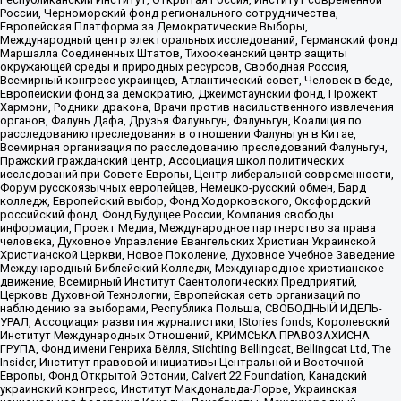
России, Черноморский фонд регионального сотрудничества,
Европейская Платформа за Демократические Выборы,
Международный центр электоральных исследований, Германский фонд
Маршалла Соединенных Штатов, Тихоокеанский центр защиты
окружающей среды и природных ресурсов, Свободная Россия,
Всемирный конгресс украинцев, Атлантический совет, Человек в беде,
Европейский фонд за демократию, Джеймстаунский фонд, Прожект
Хармони, Родники дракона, Врачи против насильственного извлечения
органов, Фалунь Дафа, Друзья Фалуньгун, Фалуньгун, Коалиция по
расследованию преследования в отношении Фалуньгун в Китае,
Всемирная организация по расследованию преследований Фалуньгун,
Пражский гражданский центр, Ассоциация школ политических
исследований при Совете Европы, Центр либеральной современности,
Форум русскоязычных европейцев, Немецко-русский обмен, Бард
колледж, Европейский выбор, Фонд Ходорковского, Оксфордский
российский фонд, Фонд Будущее России, Компания свободы
информации, Проект Медиа, Международное партнерство за права
человека, Духовное Управление Евангельских Христиан Украинской
Христианской Церкви, Новое Поколение, Духовное Учебное Заведение
Международный Библейский Колледж, Международное христианское
движение, Всемирный Институт Саентологических Предприятий,
Церковь Духовной Технологии, Европейская сеть организаций по
наблюдению за выборами, Республика Польша, СВОБОДНЫЙ ИДЕЛЬ-
УРАЛ, Ассоциация развития журналистики, IStories fonds, Королевский
Институт Международных Отношений, КРИМСЬКА ПРАВОЗАХИСНА
ГРУПА, Фонд имени Генриха Бёлля, Stichting Bellingcat, Bellingcat Ltd, The
Insider, Институт правовой инициативы Центральной и Восточной
Европы, Фонд Открытой Эстонии, Calvert 22 Foundation, Канадский
украинский конгресс, Институт Макдональда-Лорье, Украинская