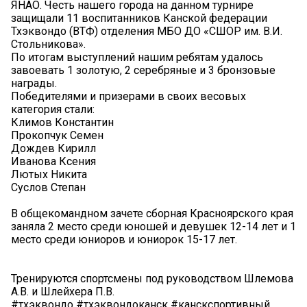
ЯНАО. Честь нашего города на данном турнире
защищали 11 воспитанников Канской федерации
Тхэквондо (ВТФ) отделения МБО ДО «СШОР им. В.И.
Стольникова».
По итогам выступлений нашим ребятам удалось
завоевать 1 золотую, 2 серебряные и 3 бронзовые
награды.
Победителями и призерами в своих весовых
категория стали:
Климов Константин
Прокопчук Семен
Дождев Кирилл
Иванова Ксения
Лютых Никита
Суслов Степан
В общекомандном зачете сборная Красноярского края
заняла 2 место среди юношей и девушек 12-14 лет и 1
место среди юниоров и юниорок 15-17 лет.
Тренируются спортсмены под руководством Шлемова
А.В. и Шлейхера П.В.
#тхэквондо #тхэквондоканск #канскспортивный