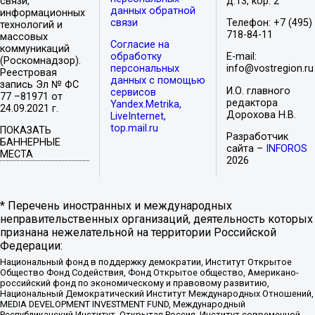
связи,
д.13, кор. 2
данных обратной
информационных
связи
Телефон: +7 (495)
технологий и
718-84-11
массовых
Согласие на
коммуникаций
обработку
E-mail:
(Роскомнадзор).
персональных
info@vostregion.ru
Реестровая
данных с помощью
запись Эл № ФС
И.О. главного
сервисов
77 –81971 от
редактора
Yandex.Metrika,
24.09.2021 г.
Дорохова Н.В.
LiveInternet,
top.mail.ru
ПОКАЗАТЬ
Разработчик
БАННЕРНЫЕ
сайта –
INFOROS
МЕСТА
2026
* Перечень иностранных и международных
неправительственных организаций, деятельность которых
признана нежелательной на территории Российской
Федерации:
Национальный фонд в поддержку демократии, Институт Открытое
Общество Фонд Содействия, Фонд Открытое общество, Американо-
российский фонд по экономическому и правовому развитию,
Национальный Демократический Институт Международных Отношений,
MEDIA DEVELOPMENT INVESTMENT FUND, Международный
Республиканский Институт, Открытая Россия, Институт современной