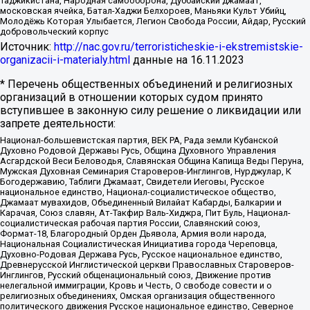
Таджикистана, Народная самооборона, Дуббайский джамаат,
московская ячейка, Батал-Хаджи Белхороев, Маньяки Культ Убийц,
Молодёжь Которая Улыбается, Легион Свобода России, Айдар, Русский
добровольческий корпус
Источник:
http://nac.gov.ru/terroristicheskie-i-ekstremistskie-
organizacii-i-materialy.html
данные на
16.11.2023
* Перечень общественных объединений и религиозных
организаций в отношении которых судом принято
вступившее в законную силу решение о ликвидации или
запрете деятельности:
Национал-большевистская партия, ВЕК РА, Рада земли Кубанской
Духовно Родовой Державы Русь, Община Духовного Управления
Асгардской Веси Беловодья, Славянская Община Капища Веды Перуна,
Мужская Духовная Семинария Староверов-Инглингов, Нурджулар, К
Богодержавию, Таблиги Джамаат, Свидетели Иеговы, Русское
национальное единство, Национал-социалистическое общество,
Джамаат мувахидов, Объединенный Вилайат Кабарды, Балкарии и
Карачая, Союз славян, Ат-Такфир Валь-Хиджра, Пит Буль, Национал-
социалистическая рабочая партия России, Славянский союз,
Формат-18, Благородный Орден Дьявола, Армия воли народа,
Национальная Социалистическая Инициатива города Череповца,
Духовно-Родовая Держава Русь, Русское национальное единство,
Древнерусской Инглистической церкви Православных Староверов-
Инглингов, Русский общенациональный союз, Движение против
нелегальной иммиграции, Кровь и Честь, О свободе совести и о
религиозных объединениях, Омская организация общественного
политического движения Русское национальное единство, Северное