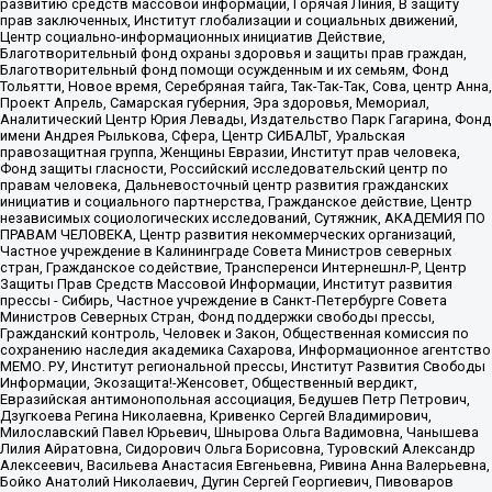
развитию средств массовой информации, Горячая Линия, В защиту
прав заключенных, Институт глобализации и социальных движений,
Центр социально-информационных инициатив Действие,
Благотворительный фонд охраны здоровья и защиты прав граждан,
Благотворительный фонд помощи осужденным и их семьям, Фонд
Тольятти, Новое время, Серебряная тайга, Так-Так-Так, Сова, центр Анна,
Проект Апрель, Самарская губерния, Эра здоровья, Мемориал,
Аналитический Центр Юрия Левады, Издательство Парк Гагарина, Фонд
имени Андрея Рылькова, Сфера, Центр СИБАЛЬТ, Уральская
правозащитная группа, Женщины Евразии, Институт прав человека,
Фонд защиты гласности, Российский исследовательский центр по
правам человека, Дальневосточный центр развития гражданских
инициатив и социального партнерства, Гражданское действие, Центр
независимых социологических исследований, Сутяжник, АКАДЕМИЯ ПО
ПРАВАМ ЧЕЛОВЕКА, Центр развития некоммерческих организаций,
Частное учреждение в Калининграде Совета Министров северных
стран, Гражданское содействие, Трансперенси Интернешнл-Р, Центр
Защиты Прав Средств Массовой Информации, Институт развития
прессы - Сибирь, Частное учреждение в Санкт-Петербурге Совета
Министров Северных Стран, Фонд поддержки свободы прессы,
Гражданский контроль, Человек и Закон, Общественная комиссия по
сохранению наследия академика Сахарова, Информационное агентство
МЕМО. РУ, Институт региональной прессы, Институт Развития Свободы
Информации, Экозащита!-Женсовет, Общественный вердикт,
Евразийская антимонопольная ассоциация, Бедушев Петр Петрович,
Дзугкоева Регина Николаевна, Кривенко Сергей Владимирович,
Милославский Павел Юрьевич, Шнырова Ольга Вадимовна, Чанышева
Лилия Айратовна, Сидорович Ольга Борисовна, Туровский Александр
Алексеевич, Васильева Анастасия Евгеньевна, Ривина Анна Валерьевна,
Бойко Анатолий Николаевич, Дугин Сергей Георгиевич, Пивоваров