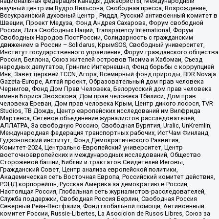
национальная федерация Канады, Декабристы, Международный
научный центр им Вудро Вильсона, Свободная пресса, Возрождение,
Всеукраинский духовный центр , Риддл, Русский антивоенный комитет в
Швеции, Проект Медуза, Фонд Андрея Сахарова, Форум свободной
России, Лига Свободных Наций, Transparеncy International, Форум
Свободных Народов ПостРоссии, Солидарность с гражданским
движением в России – Solidarus, КрымSOS, Свободный университет,
Институт государственного управления, Форум гражданского общества
Россия, Беллона, Союз жителей островов Тисима и Хабомаи, Съезд
народных депутатов, Гринпис Интернешнл, Фонд борьбы с коррупцией
Инк, Завет церквей TCCN, Агора, Всемирный фонд природы, BDR Novaja
Gazeta-Europe, Алтай проект, Образовательный дом прав человека
Чернигов, Фонд Дом Прав Человека, Белорусский дом прав человека
имени Бориса Звозскова, Дом прав человека Тбилиси, Дом прав
человека Ереван, Дом прав человека Крым, Центр дикого лосося, TVR
Studios, ТВ Дождь, Центр европейских исследований им Вилфрида
Мартенса, Сетевое объединение журналистов расследователей,
АЛЛАТРА, За свободную Россию, Свободная Бурятия, Uralic, UnKremlin,
Международная федерация транспортных рабочих, ИстЧам Финланд,
Гудзоновский институт, Фонд Демократического Развития,
Комитет-2024, Центрально-Европейский университет, Центр
восточноевропейских и международных исследований, Общество
Сторожевой башни, Библии и трактатов Свидетелей Иеговы,
Гражданский Совет, Центр анализа европейской политики,
Академическая сеть Восточная Европа, Российский комитет действия,
РЭНД корпорейшн, Русская Америка за демократию в России,
Настоящая Россия, Глобальная сеть журналистов-расследователей,
Служба поддержки, Свободная Россия Берлин, Свободная Россия
Северный Рейн-Вестфалия, Фонд глобальной помощи, Антивоенный
комитет России, Russie-Libertes, La Asocicion de Rusos Libres, Союз за