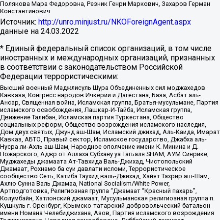
Полякова Мара Федоровна, Резник Генри Маркович, Захаров Герман
Константинович
Источник:
http://unro.minjust.ru/NKOForeignAgent.aspx
данные на
24.03.2022
* Единый федеральный список организаций, в том числе
иностранных и международных организаций, признанных
в соответствии с законодательством Российской
Федерации террористическими:
Высший военный Маджлисуль Шура Объединенных сил моджахедов
Кавказа, Конгресс народов Ичкерии и Дагестана, База, Асбат аль-
Ансар, Священная война, Исламская группа, Братья-мусульмане, Партия
исламского освобождения, Лашкар-И-Тайба, Исламская группа,
Движение Талибан, Исламская партия Туркестана, Общество
социальных реформ, Общество возрождения исламского наследия,
Дом двух святых, Джунд аш-Шам, Исламский джихад, Аль-Каида, Имарат
Кавказ, АБТО, Правый сектор, Исламское государство, Джабха аль-
Нусра ли-Ахль аш-Шам, Народное ополчение имени К. Минина и Д.
Пожарского, Аджр от Аллаха Субхану уа Тагьаля SHAM, АУМ Синрике,
Муджахеды джамаата Ат-Тавхида Валь-Джихад, Чистопольский
Джамаат, Рохнамо ба суи давлати исломи, Террористическое
сообщество Сеть, Катиба Таухид валь-Джихад, Хайят Тахрир аш-Шам,
Ахлю Сунна Валь Джамаа, National Socialism/White Power,
Артподготовка, Религиозная группа “Джамаат “Красный пахарь”,
Колумбайн, Хатлонский джамаат, Мусульманская религиозная группа п.
Кушкуль г. Оренбург, Крымско-татарский добровольческий батальон
имени Номана Челебиджихана, Азов, Партия исламского возрождения