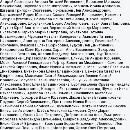
Андрей Сергеевич, Аверин Виталий Евгеньевич, Барахоев Магомед
Бекханович, Шарипков Олег Викторович, Мошель Ирина Ароновна,
Шведов Григорий Сергеевич, Пономарев Лев Александрович,
Каргалицкий Борис Юльевич, Созаев Валерий Валерьевич, Исламов
Тимур Рифгатович, Романова Ольга Евгеньевна, Щаров Сергей
Алексадрович, Цирульников Борис Альбертович, Гасан Ольга Павловна,
Паутов Юрий Анатольевич, Верховский Александр Маркович,
Пислакова-Паркер Марина Петровна, Кочеткова Татьяна
Владимировна, Чуркина Наталья Валерьевна, Акимова Татьяна
Николаевна, Золотарева Екатерина Александровна, Рачинский Ян
Збигневич, Жемкова Елена Борисовна, Гудков Лев Дмитриевич,
Илларионова Юлия Юрьевна, Саранг Анна Васильевна, Захарова
Светлана Сергеевна, Аверин Владимир Анатольевич, Щур Татьяна
Михайловна, Щур Николай Алексеевич, Блинушов Андрей Юрьевич,
Мосин Алексей Геннадьевич, Гефтер Валентин Михайлович, Симонов
Алексей Кириллович, Флиге Ирина Анатольевна, Мельникова Валентина
Дмитриевна, Вититинова Елена Владимировна, Баженова Светлана
Куприяновна, Максимов Сергей Владимирович, Беляев Сергей
Иванович, Голубева Елена Николаевна, Ганнушкина Светлана
Алексеевна, Закс Елена Владимировна, Буртина Елена Юрьевна, Гендель
Людмила Залмановна, Кокорина Екатерина Алексеевна, Шуманов Илья
Вячеславович, Арапова Галина Юрьевна, Свечников Анатолий
Мариевич, Прохоров Вадим Юрьевич, Шахова Елена Владимировна,
Подузов Сергей Васильевич, Протасова Ирина Вячеславовна,
Литинский Леонид Борисович, Лукашевский Сергей Маркович, Бахмин
Вячеслав Иванович, Шабад Анатолий Ефимович, Сухих Дарья
Николаевна, Орлов Олег Петрович, Добровольская Анна Дмитриевна,
Королева Александра Евгеньевна, Смирнов Владимир Александрович,
Вицин Сергей Ефимович, Золотухин Борис Андреевич, Левинсон Лев
Семенович, Локшина Татьяна Иосифовна, Орлов Олег Петрович,