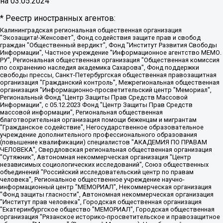
на
03.05.2024
* Реестр иностранных агентов:
Калининградская региональная общественная организация "Экозащита!-Женсовет", Фонд содействия защите прав и свобод граждан "Общественный вердикт", Фонд "Институт Развития Свободы Информации", Частное учреждение "Информационное агентство МЕМО. РУ", Региональная общественная организация "Общественная комиссия по сохранению наследия академика Сахарова", Фонд поддержки свободы прессы, Санкт-Петербургская общественная правозащитная организация "Гражданский контроль", Межрегиональная общественная организация "Информационно-просветительский центр "Мемориал", Региональный Фонд "Центр Защиты Прав Средств Массовой Информации", с 05.12.2023 Фонд "Центр Защиты Прав Средств массовой информации", Региональная общественная благотворительная организация помощи беженцам и мигрантам "Гражданское содействие", Негосударственное образовательное учреждение дополнительного профессионального образования (повышение квалификации) специалистов "АКАДЕМИЯ ПО ПРАВАМ ЧЕЛОВЕКА", Свердловская региональная общественная организация "Сутяжник", Автономная некоммерческая организация "Центр независимых социологических исследований", Союз общественных объединений "Российский исследовательский центр по правам человека", Региональное общественное учреждение научно-информационный центр "МЕМОРИАЛ", Некоммерческая организация "Фонд защиты гласности", Автономная некоммерческая организация "Институт прав человека", Городская общественная организация "Екатеринбургское общество "МЕМОРИАЛ", Городская общественная организация "Рязанское историко-просветительское и правозащитное общество "Мемориал" (Рязанский Мемориал), Челябинский региональный орган общественной самодеятельности – женское общественное объединение "Женщины Евразии", Челябинский региональный орган общественной самодеятельности "Уральская правозащитная группа", Фонд содействия защите здоровья и социальной справедливости имени Андрея Рылькова, Автономная Некоммерческая Организация "Аналитический Центр Юрия Левады", Автономная некоммерческая организация социальной поддержки населения "Проект Апрель", Региональная общественная организация помощи женщинам и детям, находящимся в кризисной ситуации "Информационно-методический центр "Анна", Фонд содействия развитию массовых коммуникаций и правовому просвещению "Так-так-Так", Фонд содействия устойчивому развитию "Серебряная тайга", Свердловский региональный общественный фонд социальных проектов "Новое время", "Idel.Реалии", Кавказ.Реалии, Крым.Реалии, Телеканал Настоящее Время, Татаро-башкирская служба Радио Свобода (Azatliq Radiosi), Радио Свободная Европа/Радио Свобода (PCE/PC), "Сибирь.Реалии", "Фактограф", Благотворительный фонд помощи осужденным и их семьям, Автономная некоммерческая организация "Институт глобализации и социальных движений", Фонд "В защиту прав заключенных", Частное учреждение "Центр поддержки и содействия развитию средств массовой информации", Пензенский региональный общественный благотворительный фонд "Гражданский союз", "Север.Реалии", Некоммерческая организация Фонд "Правовая инициатива", Общество с ограниченной ответственностью "Радио Свободная Европа/Радио Свобода", Чешское информационное агентство "MEDIUM-ORIENT", Красноярская региональная общественная организация "Мы против СПИДа", Камалягин Денис Николаевич, Маркелов Сергей Евгеньевич, Пономарев Лев Александрович, Савицкая Людмила Алексеевна, Автономная некоммерческая организация "Центр по работе с проблемой насилия "НАСИЛИЮ.НЕТ", Межрегиональный профессиональный союз работников здравоохранения "Альянс врачей", Юридическое лицо, зарегистрированное в Латвийской Республике, SIA "Medusa Project" (регистрационный номер 40103797863, дата регистрации 10.06.2014), Некоммерческая организация "Фонд по борьбе с коррупцией", Автономная некоммерческая организация "Институт права и публичной политики", Баданин Роман Сергеевич, Гликин Максим Александрович, Железнова Мария Михайловна, Лукьянова Юлия Сергеевна, Маетная Елизавета Витальевна, Маняхин Петр Борисович, Чуракова Ольга Владимировна, Ярош Юлия Петровна, Юридическое лицо "The Insider SIA", зарегистрированное в Риге, Латвийская Республика (дата регистрации 26.06.2015), являющееся администратором доменного имени интернет-издания "The Insider SIA", https://theins.ru, Постернак Алексей Евгеньевич, Рубин Михаил Аркадьевич, Анин Роман Александрович, Юридическое лицо Istories fonds, зарегистрированное в Латвийской Республике (регистрационный номер 50008295751, дата регистрации 24.02.2020), Великовский Дмитрий Александрович, Долинина Ирина Николаевна, Мароховская Алеся Алексеевна, Шлейнов Роман Юрьевич, Шмагун Олеся Валентиновна, Общество с ограниченной ответственностью "Альтаир 2021", Общество с ограниченной ответственностью "Вега 2021", Общество с ограниченной ответственностью "Главный редактор 2021", Общество с ограниченной ответственностью "Ромашки монолит", Важенков Артем Валерьевич, Ивановская областная общественная организация "Центр гендерных исследований", Гурман Юрий Альбертович, Медиапроект "ОВД-Инфо", Егоров Владимир Владимирович, Жилинский Владимир Александрович, Общество с ограниченной ответственностью "ЗП", Иванова София Юрьевна, Карезина Инна Павловна, Кильтау Екатерина Викторовна, Петров Алексей Викторович, Пискунов Сергей Евгеньевич, Смирнов Сергей Сергеевич, Тихонов Михаил Сергеевич, Общество с ограниченной ответственностью "ЖУРНАЛИСТ-ИНОСТРАННЫЙ АГЕНТ", Арапова Галина Юрьевна, Вольтская Татьяна Анатольевна, Американская компания "Mason G.E.S. Anonymous Foundation" (США), являющаяся владельцем интернет-издания https://mnews.world/, Компания "Stichting Bellingcat", зарегистрированная в Нидерландах (дата регистрации 11.07.2018), Захаров Андрей Вячеславович, Клепиковская Екатерина Дмитриевна, Общество с ограниченной ответственностью "МЕМО", Перл Роман Александрович, Симонов Евгений Алексеевич, Соловьева Елена Анатольевна, Сотников Даниил Владимирович, Сурначева Елизавета Дмитриевна, Автономная некоммерческая организация по защите прав человека и информированию населения "Якутия – Наше Мнение", Общество с ограниченной ответственностью "Москоу диджитал медиа", с 26.01.2023 Общество с ограниченной ответственностью "Чайка Белые сады", Ветошкина Валерия Валерьевна, Заговора Максим Александрович, Межрегиональное общественное движение "Российская ЛГБТ - сеть", Оленичев Максим Владимирович, Павлов Иван Юрьевич, Скворцова Елена Сергеевна, Общество с ограниченной ответственностью "Как бы инагент", Кочетков Игорь Викторович, Общество с ограниченной ответственностью "Честные выборы", Еланчик Олег Александрович, Общество с ограниченной ответственностью "Нобелевский призыв", Гималова Регина Эмилевна, Григорьев Андрей Валерьевич, Григорьева Алина Александровна, Ассоциация по содействию защите прав призывников, альтернативнослужащих и военнослужащих "Правозащитная группа "Гражданин.Армия.Право", Хисамова Регина Фаритовна, Автономная некоммерческая организация по реализации социально-правовых программ "Лилит", Дальневосточное общественное движение "Маяк", Санкт-Петербургская ЛГБТ-инициативная группа "Выход", Инициативная группа ЛГБТ+ "Реверс", Алексеев Андрей Викторович, Бекбулатова Таисия Львовна, Беляев Иван Михайлович, Владыкина Елена Сергеевна, Гельман Марат Александрович, Никульшина Вероника Юрьевна, Толоконникова Надежда Андреевна, Шендерович Виктор Анатольевич, Общество с ограниченной ответственностью "Данное сообщение", Общество с ограниченной ответственностью Издательский дом "Новая глава", Айнбиндер Александра Александровна, Московский комьюнити-центр для ЛГБТ+инициатив, Благотворительный фонд развития филантропии, Deutsche Welle (Германия, Kurt-Schumacher-Strasse 3, 53113 Bonn), Борзунова Мария Михайловна, Воробьев Виктор Викторович, Голубева Анна Львовна, Константинова Алла Михайловна, Малкова Ирина Владимировна, Мурадов Мурад Абдулгалимович, Осетинская Елизавета Николаевна, Понасенков Евгений Николаевич, Ганапольский Матвей Юрьевич, Киселев Евгений Алексеевич, Борухович Ирина Григорьевна, Дремин Иван Тимофеевич, Дубровский Дмитрий Викторович, Красноярская региональная общественная организация поддержки и развития альтернативных образовательных технологий и межкультурных коммуникаций "ИНТЕРРА", Маяковская Екатерина Алексеевна, Фейгин Марк Захарович, Филимонов Андрей Викторович, Дзугкоева Регина Николаевна, Доброхотов Роман Александрович, Дудь Юрий Александрович, Елкин Сергей Владимирович, Кругликов Кирилл Игоревич, Сабунаева Мария Леонидовна, Семенов Алексей Владимирович, Шаинян Карен Багратович, Шульман Екатерина Михайловна, Асафьев Артур Валерьевич, Вахштайн Виктор Семенович, Венедиктов Алексей Алексеевич, Лушникова Екатерина Евгеньевна, Волков Леонид Михайлович, Невзоров Александр Глебович, Пархоменко Сергей Борисович, Сироткин Ярослав Николаевич, Кара-Мурза Владимир Владимирович, Баранова Наталья Владимировна, Гозман Леонид Яковлевич, Кагарлицкий Борис Юльевич, Климарев Михаил Валерьевич, Милов Владимир Станиславович, Автономная некоммерческая организация Краснодарский центр современного искусства "Типография", Моргенштерн Алишер Тагирович, Соболь Любовь Эдуардовна, Общество с ограниченной ответственностью "ЛИЗА НОРМ", Каспаров Гарри Кимович, Ходорковский Михаил Борисович, Общество с ограниченной ответственностью "Апрельские тезисы", Данилович Ирина Брониславовна, Кашин Олег Владимирович, Петров Николай Владимирович, Пивоваров Алексей Владимирович, Соколов Михаил Владимирович, Цветкова Юлия Владимировна, Чичваркин Евгений Александрович, Комитет против пыток/Команда против пыток, Общество с ограниченной ответственностью "Первый научный", Общество с ограниченной ответственностью "Вертолет и ко", Белоцерковская Вероника Борисовна, Кац Максим Евгеньевич, Лазарева Татьяна Юрьевна, Шаведдинов Руслан Табризович, Яшин Илья Валерьевич, Общество с ограниченной ответственностью "Иноагент ААВ", Алешковский Дмитрий Петрович, Альбац Евгения Марковна, Быков Дмитрий Львович, Галямина Юлия Евгеньевна, Лойко Сергей Леонидович, Мартынов Кирилл Константинович, Медведев Сергей Александрович, Крашенинников Федор Геннадиевич, Гордеева Катерина Вл