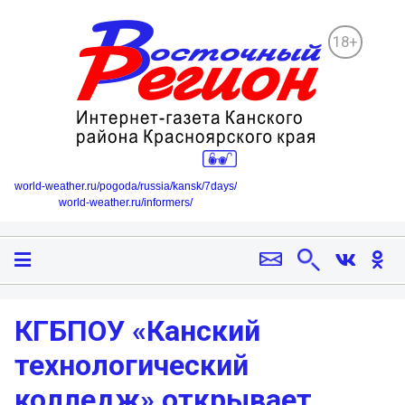
18+
world-weather.ru/pogoda/russia/kansk/7days/
world-weather.ru/informers/
КГБПОУ «Канский
технологический
колледж» открывает