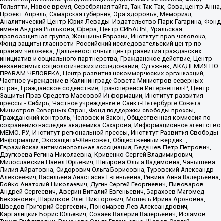
Тольятти, Новое время, Серебряная тайга, Так-Так-Так, Сова, центр Анна,
Проект Апрель, Самарская губерния, Эра здоровья, Мемориал,
Аналитический Центр Юрия Левады, Издательство Парк Гагарина, Фонд
имени Андрея Рылькова, Сфера, Центр СИБАЛЬТ, Уральская
правозащитная группа, Женщины Евразии, Институт прав человека,
Фонд защиты гласности, Российский исследовательский центр по
правам человека, Дальневосточный центр развития гражданских
инициатив и социального партнерства, Гражданское действие, Центр
независимых социологических исследований, Сутяжник, АКАДЕМИЯ ПО
ПРАВАМ ЧЕЛОВЕКА, Центр развития некоммерческих организаций,
Частное учреждение в Калининграде Совета Министров северных
стран, Гражданское содействие, Трансперенси Интернешнл-Р, Центр
Защиты Прав Средств Массовой Информации, Институт развития
прессы - Сибирь, Частное учреждение в Санкт-Петербурге Совета
Министров Северных Стран, Фонд поддержки свободы прессы,
Гражданский контроль, Человек и Закон, Общественная комиссия по
сохранению наследия академика Сахарова, Информационное агентство
МЕМО. РУ, Институт региональной прессы, Институт Развития Свободы
Информации, Экозащита!-Женсовет, Общественный вердикт,
Евразийская антимонопольная ассоциация, Бедушев Петр Петрович,
Дзугкоева Регина Николаевна, Кривенко Сергей Владимирович,
Милославский Павел Юрьевич, Шнырова Ольга Вадимовна, Чанышева
Лилия Айратовна, Сидорович Ольга Борисовна, Туровский Александр
Алексеевич, Васильева Анастасия Евгеньевна, Ривина Анна Валерьевна,
Бойко Анатолий Николаевич, Дугин Сергей Георгиевич, Пивоваров
Андрей Сергеевич, Аверин Виталий Евгеньевич, Барахоев Магомед
Бекханович, Шарипков Олег Викторович, Мошель Ирина Ароновна,
Шведов Григорий Сергеевич, Пономарев Лев Александрович,
Каргалицкий Борис Юльевич, Созаев Валерий Валерьевич, Исламов