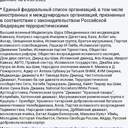
* Единый федеральный список организаций, в том числе
иностранных и международных организаций, признанных
в соответствии с законодательством Российской
Федерации террористическими:
Высший военный Маджлисуль Шура Объединенных сил моджахедов
Кавказа, Конгресс народов Ичкерии и Дагестана, База, Асбат аль-
Ансар, Священная война, Исламская группа, Братья-мусульмане, Партия
исламского освобождения, Лашкар-И-Тайба, Исламская группа,
Движение Талибан, Исламская партия Туркестана, Общество
социальных реформ, Общество возрождения исламского наследия,
Дом двух святых, Джунд аш-Шам, Исламский джихад, Аль-Каида, Имарат
Кавказ, АБТО, Правый сектор, Исламское государство, Джабха аль-
Нусра ли-Ахль аш-Шам, Народное ополчение имени К. Минина и Д.
Пожарского, Аджр от Аллаха Субхану уа Тагьаля SHAM, АУМ Синрике,
Муджахеды джамаата Ат-Тавхида Валь-Джихад, Чистопольский
Джамаат, Рохнамо ба суи давлати исломи, Террористическое
сообщество Сеть, Катиба Таухид валь-Джихад, Хайят Тахрир аш-Шам,
Ахлю Сунна Валь Джамаа, National Socialism/White Power,
Артподготовка, Религиозная группа “Джамаат “Красный пахарь”,
Колумбайн, Хатлонский джамаат, Мусульманская религиозная группа п.
Кушкуль г. Оренбург, Крымско-татарский добровольческий батальон
имени Номана Челебиджихана, Азов, Партия исламского возрождения
Таджикистана, Народная самооборона, Дуббайский джамаат,
московская ячейка, Батал-Хаджи Белхороев, Маньяки Культ Убийц,
Молодёжь Которая Улыбается, Легион Свобода России, Айдар, Русский
добровольческий корпус