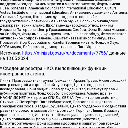
поддержки гендерной демократии и миротворчества, Форум имени
Льва Копелева, American Councils for International Education, Cultural
Vistas, Institute of International Education, Антивоенное движение Антальи,
Открытый диалог, Школа международных отношений и
государственной политики им Питера Мунка, Российско-канадский
демократический альянс, Школа международных отношений им
Нормана Патерсона, Центр Гражданских Свобод, Фонд Бориса Немцова
за Свободу, Фонд имени Фридриха Науманна за свободу, Феминистское
антивоенное сопротивление, Комитет независимости Ингушетии,
Прометей, Stop Occupation of Karelia, Вернись живым, Фридом Хаус,
СОТА медиа, Либерально-демократическая Лига Украины
Источник:
https://minjust.gov.ru/ru/documents/7756/
данные
на
13.05.2024
* Сведения реестра НКО, выполняющих функции
иностранного агента:
Лилит, Правозащитная группа Гражданин.Армия.Право, Нижегородский
центр немецкой и европейской культуры, Центр гендерных
исследований, Фонд защиты прав граждан Штаб, Институт права и
публичной политики, Фонд борьбы с коррупцией, Альянс врачей,
НАСИЛИЮ.НЕТ, Мы против СПИДа, СВЕЧА, Гуманитарное действие,
Открытый Петербург, Лига Избирателей, Правовая инициатива,
Гражданский Союз, Хасдей Ерушалаим, Центр поддержки и содействия
развитию средств массовой информации, Горячая Линия, В защиту
прав заключенных, Институт глобализации и социальных движений,
Центр социально-информационных инициатив Действие,
Благотворительный фонд охраны здоровья и защиты прав граждан,
Благотворительный фонд помощи осужденным и их семьям, Фонд