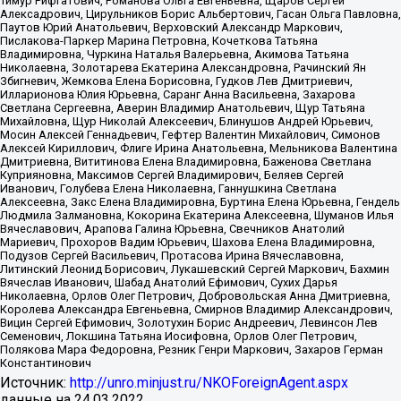
Тимур Рифгатович, Романова Ольга Евгеньевна, Щаров Сергей
Алексадрович, Цирульников Борис Альбертович, Гасан Ольга Павловна,
Паутов Юрий Анатольевич, Верховский Александр Маркович,
Пислакова-Паркер Марина Петровна, Кочеткова Татьяна
Владимировна, Чуркина Наталья Валерьевна, Акимова Татьяна
Николаевна, Золотарева Екатерина Александровна, Рачинский Ян
Збигневич, Жемкова Елена Борисовна, Гудков Лев Дмитриевич,
Илларионова Юлия Юрьевна, Саранг Анна Васильевна, Захарова
Светлана Сергеевна, Аверин Владимир Анатольевич, Щур Татьяна
Михайловна, Щур Николай Алексеевич, Блинушов Андрей Юрьевич,
Мосин Алексей Геннадьевич, Гефтер Валентин Михайлович, Симонов
Алексей Кириллович, Флиге Ирина Анатольевна, Мельникова Валентина
Дмитриевна, Вититинова Елена Владимировна, Баженова Светлана
Куприяновна, Максимов Сергей Владимирович, Беляев Сергей
Иванович, Голубева Елена Николаевна, Ганнушкина Светлана
Алексеевна, Закс Елена Владимировна, Буртина Елена Юрьевна, Гендель
Людмила Залмановна, Кокорина Екатерина Алексеевна, Шуманов Илья
Вячеславович, Арапова Галина Юрьевна, Свечников Анатолий
Мариевич, Прохоров Вадим Юрьевич, Шахова Елена Владимировна,
Подузов Сергей Васильевич, Протасова Ирина Вячеславовна,
Литинский Леонид Борисович, Лукашевский Сергей Маркович, Бахмин
Вячеслав Иванович, Шабад Анатолий Ефимович, Сухих Дарья
Николаевна, Орлов Олег Петрович, Добровольская Анна Дмитриевна,
Королева Александра Евгеньевна, Смирнов Владимир Александрович,
Вицин Сергей Ефимович, Золотухин Борис Андреевич, Левинсон Лев
Семенович, Локшина Татьяна Иосифовна, Орлов Олег Петрович,
Полякова Мара Федоровна, Резник Генри Маркович, Захаров Герман
Константинович
Источник:
http://unro.minjust.ru/NKOForeignAgent.aspx
данные на
24.03.2022