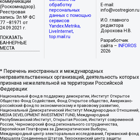
коммуникаций
обработку
E-mail:
(Роскомнадзор).
персональных
info@vostregion.ru
Реестровая
данных с помощью
запись Эл № ФС
И.О. главного
сервисов
77 –81971 от
редактора
Yandex.Metrika,
24.09.2021 г.
Дорохова Н.В.
LiveInternet,
top.mail.ru
ПОКАЗАТЬ
Разработчик
БАННЕРНЫЕ
сайта –
INFOROS
МЕСТА
2026
* Перечень иностранных и международных
неправительственных организаций, деятельность которых
признана нежелательной на территории Российской
Федерации:
Национальный фонд в поддержку демократии, Институт Открытое
Общество Фонд Содействия, Фонд Открытое общество, Американо-
российский фонд по экономическому и правовому развитию,
Национальный Демократический Институт Международных Отношений,
MEDIA DEVELOPMENT INVESTMENT FUND, Международный
Республиканский Институт, Открытая Россия, Институт современной
России, Черноморский фонд регионального сотрудничества,
Европейская Платформа за Демократические Выборы,
Международный центр электоральных исследований, Германский фонд
Маршалла Соединенных Штатов, Тихоокеанский центр защиты