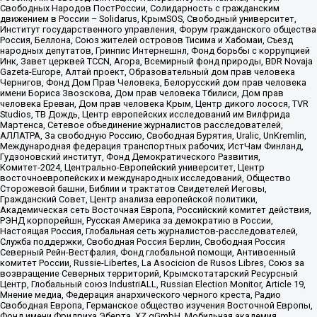
Свободных Народов ПостРоссии, Солидарность с гражданским
движением в России – Solidarus, КрымSOS, Свободный университет,
Институт государственного управления, Форум гражданского общества
Россия, Беллона, Союз жителей островов Тисима и Хабомаи, Съезд
народных депутатов, Гринпис Интернешнл, Фонд борьбы с коррупцией
Инк, Завет церквей TCCN, Агора, Всемирный фонд природы, BDR Novaja
Gazeta-Europe, Алтай проект, Образовательный дом прав человека
Чернигов, Фонд Дом Прав Человека, Белорусский дом прав человека
имени Бориса Звозскова, Дом прав человека Тбилиси, Дом прав
человека Ереван, Дом прав человека Крым, Центр дикого лосося, TVR
Studios, ТВ Дождь, Центр европейских исследований им Вилфрида
Мартенса, Сетевое объединение журналистов расследователей,
АЛЛАТРА, За свободную Россию, Свободная Бурятия, Uralic, UnKremlin,
Международная федерация транспортных рабочих, ИстЧам Финланд,
Гудзоновский институт, Фонд Демократического Развития,
Комитет-2024, Центрально-Европейский университет, Центр
восточноевропейских и международных исследований, Общество
Сторожевой башни, Библии и трактатов Свидетелей Иеговы,
Гражданский Совет, Центр анализа европейской политики,
Академическая сеть Восточная Европа, Российский комитет действия,
РЭНД корпорейшн, Русская Америка за демократию в России,
Настоящая Россия, Глобальная сеть журналистов-расследователей,
Служба поддержки, Свободная Россия Берлин, Свободная Россия
Северный Рейн-Вестфалия, Фонд глобальной помощи, Антивоенный
комитет России, Russie-Libertes, La Asocicion de Rusos Libres, Союз за
возвращение Северных территорий, Крымскотатарский Ресурсный
Центр, Глобальный союз IndustriALL, Russian Election Monitor, Article 19,
Мнение медиа, Федерация анархического черного креста, Радио
Свободная Европа, Германское общество изучения Восточной Европы,
Фонд имени Фридриха Эберта, XZ gGmbH, Мобильная академия