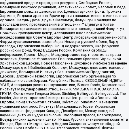
окружающей среды и природных ресурсов, Свободная Россия,
Всемирный конгресс украинцев, Атлантический совет, Человек в беде,
Европейский фонд за демократию, Джеймстаунский фонд, Прожект
Хармони, Родники дракона, Врачи против насильственного извлечения
органов, Фалунь Дафа, Друзья Фалуньгун, Фалуньгун, Коалиция по
расследованию преследования в отношении Фалуньгун в Китае,
Всемирная организация по расследованию преследований Фалуньгун,
Пражский гражданский центр, Ассоциация школ политических
исследований при Совете Европы, Центр либеральной современности,
Форум русскоязычных европейцев, Немецко-русский обмен, Бард
колледж, Европейский выбор, Фонд Ходорковского, Оксфордский
российский фонд, Фонд Будущее России, Компания свободы
информации, Проект Медиа, Международное партнерство за права
человека, Духовное Управление Евангельских Христиан Украинской
Христианской Церкви, Новое Поколение, Духовное Учебное Заведение
Международный Библейский Колледж, Международное христианское
движение, Всемирный Институт Саентологических Предприятий,
Церковь Духовной Технологии, Европейская сеть организаций по
наблюдению за выборами, Республика Польша, СВОБОДНЫЙ ИДЕЛЬ-
УРАЛ, Ассоциация развития журналистики, IStories fonds, Королевский
Институт Международных Отношений, КРИМСЬКА ПРАВОЗАХИСНА
ГРУПА, Фонд имени Генриха Бёлля, Stichting Bellingcat, Bellingcat Ltd, The
Insider, Институт правовой инициативы Центральной и Восточной
Европы, Фонд Открытой Эстонии, Calvert 22 Foundation, Канадский
украинский конгресс, Институт Макдональда-Лорье, Украинская
национальная федерация Канады, Декабристы, Международный
научный центр им Вудро Вильсона, Свободная пресса, Возрождение,
Всеукраинский духовный центр , Риддл, Русский антивоенный комитет в
Швеции, Проект Медуза, Фонд Андрея Сахарова, Форум свободной
России, Лига Свободных Наций, Transparеncy International, Форум