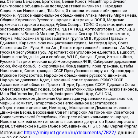
им. Степана Бандеры, Братство, Белый Крест, Misanthropic division,
Религиозное объединение последователей инглиизма, Народная
Социальная Инициатива, TulaSkins, Этнополитическое объединение
Русские, Русское национальное объединение Атака, Мечеть Мирмамеда,
Община Коренного Русского народа г. Астрахани, ВОЛЯ, Меджлис
крымскотатарского народа, Рубеж Севера, ТОЙС, О противодействии
экстремистской деятельности, РЕВТАТПОД, Артподготовка, Штольц, В
честь иконы Божией Матери Державная, Сектор 16, Независимость,
Фирма, Молодежная правозащитная группа МПГ, Курсом Правды и
Единения, Каракольская инициативная группа, Автоград Крю, Союз
Славянских Сил Руси, Алля-Аят, Благотворительный пансионат Ак Умут,
Русская республика Русь, Арестантское уголовное единство, Башкорт,
Нация и свобода, Нация и свобода, W.H.С., Фалунь Дафа, Иртыш Ultras,
Русский Патриотический клуб-Новокузнецк/РПК, Сибирский державный
союз, Фонд борьбы с коррупцией, Фонд защиты прав граждан, Штабы
Навального, Совет граждан СССР Прикубанского округа г. Краснодара,
Мужское государство, Народное объединение русского движения,
Народное движение Адат, Народный совет граждан РСФСР СССР
Архангельской области, Проект Штурм, Граждане СССР, Держава Союз
Советских Светлых Родов, Совет Советских Социалистических Районов,
Meta Platforms Inc, Facebook, Instagram, WhatsApp, СИЧ-С14,
Добровольческое Движение Организации украинских националистов,
Черный Комитет, Татарстанское Региональное Всетатарское
общественное движение, Невоград, Молодежное Демократическое
Движение Весна, Верховный Совет Татарской Автономной Советской
Социалистической Республики, Конгресс ойрат-калмыцкого народа,
Исполнительный комитет совета народных депутатов Красноярского
края, Этническое национальное объединение, ЛГБТ, Я.МЫ Сергей Фургал
Источник:
https://minjust.gov.ru/ru/documents/7822/
данные