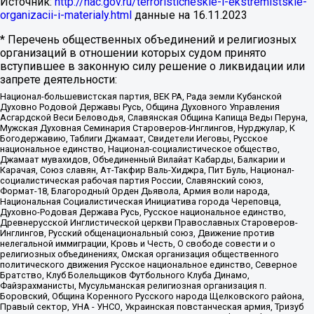
Источник:
http://nac.gov.ru/terroristicheskie-i-ekstremistskie-
organizacii-i-materialy.html
данные на
16.11.2023
* Перечень общественных объединений и религиозных
организаций в отношении которых судом принято
вступившее в законную силу решение о ликвидации или
запрете деятельности:
Национал-большевистская партия, ВЕК РА, Рада земли Кубанской
Духовно Родовой Державы Русь, Община Духовного Управления
Асгардской Веси Беловодья, Славянская Община Капища Веды Перуна,
Мужская Духовная Семинария Староверов-Инглингов, Нурджулар, К
Богодержавию, Таблиги Джамаат, Свидетели Иеговы, Русское
национальное единство, Национал-социалистическое общество,
Джамаат мувахидов, Объединенный Вилайат Кабарды, Балкарии и
Карачая, Союз славян, Ат-Такфир Валь-Хиджра, Пит Буль, Национал-
социалистическая рабочая партия России, Славянский союз,
Формат-18, Благородный Орден Дьявола, Армия воли народа,
Национальная Социалистическая Инициатива города Череповца,
Духовно-Родовая Держава Русь, Русское национальное единство,
Древнерусской Инглистической церкви Православных Староверов-
Инглингов, Русский общенациональный союз, Движение против
нелегальной иммиграции, Кровь и Честь, О свободе совести и о
религиозных объединениях, Омская организация общественного
политического движения Русское национальное единство, Северное
Братство, Клуб Болельщиков Футбольного Клуба Динамо,
Файзрахманисты, Мусульманская религиозная организация п.
Боровский, Община Коренного Русского народа Щелковского района,
Правый сектор, УНА - УНСО, Украинская повстанческая армия, Тризуб