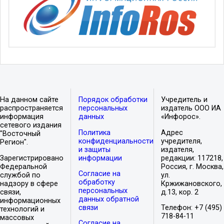
На данном сайте
Порядок обработки
Учредитель и
распространяется
персональных
издатель ООО ИА
информация
данных
«Инфорос».
сетевого издания
Политика
Адрес
"Восточный
конфиденциальности
учредителя,
Регион".
и защиты
издателя,
Зарегистрировано
информации
редакции: 117218,
Федеральной
Россия, г. Москва,
Согласие на
службой по
ул.
обработку
надзору в сфере
Кржижановского,
персональных
связи,
д.13, кор. 2
данных обратной
информационных
связи
Телефон: +7 (495)
технологий и
718-84-11
массовых
Согласие на