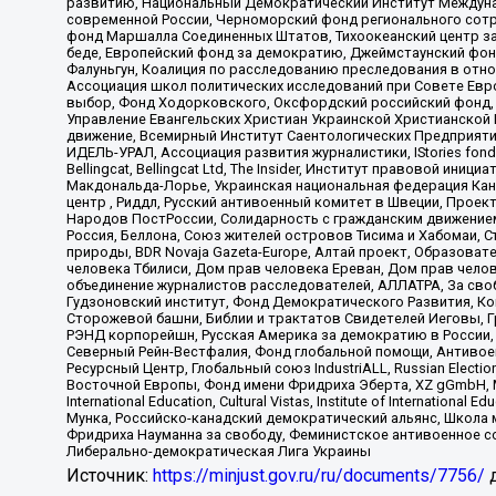
развитию, Национальный Демократический Институт Междуна
современной России, Черноморский фонд регионального сот
фонд Маршалла Соединенных Штатов, Тихоокеанский центр за
беде, Европейский фонд за демократию, Джеймстаунский фонд
Фалуньгун, Коалиция по расследованию преследования в отно
Ассоциация школ политических исследований при Совете Евр
выбор, Фонд Ходорковского, Оксфордский российский фонд, 
Управление Евангельских Христиан Украинской Христианской
движение, Всемирный Институт Саентологических Предприяти
ИДЕЛЬ-УРАЛ, Ассоциация развития журналистики, IStories fo
Bellingcat, Bellingcat Ltd, The Insider, Институт правовой ин
Макдональда-Лорье, Украинская национальная федерация Кан
центр , Риддл, Русский антивоенный комитет в Швеции, Проект
Народов ПостРоссии, Солидарность с гражданским движением 
Россия, Беллона, Союз жителей островов Тисима и Хабомаи, 
природы, BDR Novaja Gazeta-Europe, Алтай проект, Образова
человека Тбилиси, Дом прав человека Ереван, Дом прав челов
объединение журналистов расследователей, АЛЛАТРА, За своб
Гудзоновский институт, Фонд Демократического Развития, К
Сторожевой башни, Библии и трактатов Свидетелей Иеговы, Г
РЭНД корпорейшн, Русская Америка за демократию в России, 
Северный Рейн-Вестфалия, Фонд глобальной помощи, Антивоенн
Ресурсный Центр, Глобальный союз IndustriALL, Russian Electi
Восточной Европы, Фонд имени Фридриха Эберта, XZ gGmbH, М
International Education, Cultural Vistas, Institute of Intern
Мунка, Российско-канадский демократический альянс, Школа
Фридриха Науманна за свободу, Феминистское антивоенное соп
Либерально-демократическая Лига Украины
Источник:
https://minjust.gov.ru/ru/documents/7756/
д