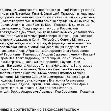
ледований, Фонд защиты прав граждан Штаб, Институт права
Открытый Петербург, Лига Избирателей, Правовая инициатива,
иту прав заключенных, Институт глобализации и социальных
н, Благотворительный фонд помощи осужденным и их семьям,
Мемориал, Аналитический Центр Юрия Левады, Издательство
рав человека, Фонд защиты гласности, Российский
 Гражданское действие, Центр независимых социологических
ининграде Совета Министров северных стран, Гражданское
астное учреждение в Санкт-Петербурге Совета Министров
 наследия академика Сахарова, Информационное агентство
Евразийская антимонопольная ассоциация, Бедушев Петр
 Чанышева Лилия Айратовна, Сидорович Ольга Борисовна,
гей Георгиевич, Пивоваров Андрей Сергеевич, Аверин Виталий
марев Лев Александрович, Каргалицкий Борис Юльевич,
с Альбертович, Гасан Ольга Павловна, Паутов Юрий
алья Валерьевна, Акимова Татьяна Николаевна, Золотарева
аранг Анна Васильевна, Захарова Светлана Сергеевна,
дьевич, Гефтер Валентин Михайлович, Симонов Алексей
рияновна, Максимов Сергей Владимирович, Беляев Сергей
 Людмила Залмановна, Кокорина Екатерина Алексеевна,
имировна, Подузов Сергей Васильевич, Протасова Ирина
Сухих Дарья Николаевна, Орлов Олег Петрович,
отухин Борис Андреевич, Левинсон Лев Семенович, Локшина
нных в соответствии с законодательством