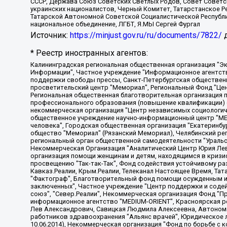
СССР, Держава Союз Советских Светлых Родов, Совет Советски
украинских националистов, Черный Комитет, Татарстанское 
Татарской Автономной Советской Социалистической Республи
национальное объединение, ЛГБТ, Я.МЫ Сергей Фургал
Источник:
https://minjust.gov.ru/ru/documents/7822/
д
* Реестр иностранных агентов:
Калининградская региональная общественная организация "Экозащита!-Женсовет", Фонд содействия защите прав и свобод граждан "Общественный вердикт", Фонд "Институт Развития Свободы Информации", Частное учреждение "Информационное агентство МЕМО. РУ", Региональная общественная организация "Общественная комиссия по сохранению наследия академика Сахарова", Фонд поддержки свободы прессы, Санкт-Петербургская общественная правозащитная организация "Гражданский контроль", Межрегиональная общественная организация "Информационно-просветительский центр "Мемориал", Региональный Фонд "Центр Защиты Прав Средств Массовой Информации", с 05.12.2023 Фонд "Центр Защиты Прав Средств массовой информации", Региональная общественная благотворительная организация помощи беженцам и мигрантам "Гражданское содействие", Негосударственное образовательное учреждение дополнительного профессионального образования (повышение квалификации) специалистов "АКАДЕМИЯ ПО ПРАВАМ ЧЕЛОВЕКА", Свердловская региональная общественная организация "Сутяжник", Автономная некоммерческая организация "Центр независимых социологических исследований", Союз общественных объединений "Российский исследовательский центр по правам человека", Региональное общественное учреждение научно-информационный центр "МЕМОРИАЛ", Некоммерческая организация "Фонд защиты гласности", Автономная некоммерческая организация "Институт прав человека", Городская общественная организация "Екатеринбургское общество "МЕМОРИАЛ", Городская общественная организация "Рязанское историко-просветительское и правозащитное общество "Мемориал" (Рязанский Мемориал), Челябинский региональный орган общественной самодеятельности – женское общественное объединение "Женщины Евразии", Челябинский региональный орган общественной самодеятельности "Уральская правозащитная группа", Фонд содействия защите здоровья и социальной справедливости имени Андрея Рылькова, Автономная Некоммерческая Организация "Аналитический Центр Юрия Левады", Автономная некоммерческая организация социальной поддержки населения "Проект Апрель", Региональная общественная организация помощи женщинам и детям, находящимся в кризисной ситуации "Информационно-методический центр "Анна", Фонд содействия развитию массовых коммуникаций и правовому просвещению "Так-так-Так", Фонд содействия устойчивому развитию "Серебряная тайга", Свердловский региональный общественный фонд социальных проектов "Новое время", "Idel.Реалии", Кавказ.Реалии, Крым.Реалии, Телеканал Настоящее Время, Татаро-башкирская служба Радио Свобода (Azatliq Radiosi), Радио Свободная Европа/Радио Свобода (PCE/PC), "Сибирь.Реалии", "Фактограф", Благотворительный фонд помощи осужденным и их семьям, Автономная некоммерческая организация "Институт глобализации и социальных движений", Фонд "В защиту прав заключенных", Частное учреждение "Центр поддержки и содействия развитию средств массовой информации", Пензенский региональный общественный благотворительный фонд "Гражданский союз", "Север.Реалии", Некоммерческая организация Фонд "Правовая инициатива", Общество с ограниченной ответственностью "Радио Свободная Европа/Радио Свобода", Чешское информационное агентство "MEDIUM-ORIENT", Красноярская региональная общественная организация