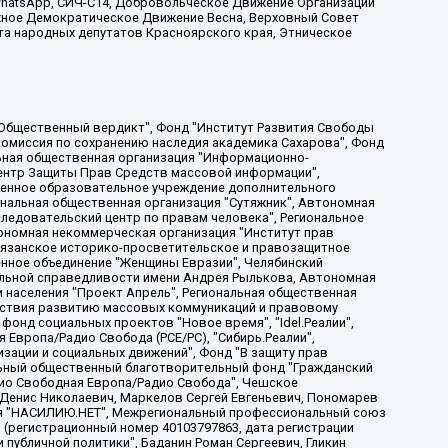
, WhatsApp, СИЧ-С14, Добровольческое Движение Организации
жное Демократическое Движение Весна, Верховный Совет
та народных депутатов Красноярского края, Этническое
, Дальневосточное общественное движение "Маяк", Санкт-Петербургская ЛГБТ-инициативная группа "Выход", Инициативная группа ЛГБТ+ "Реверс", Алексеев Андрей Викторович, Бекбулатова Таисия Львовна, Беляев Иван Михайлович, Владыкина Елена Сергеевна, Гельман Марат Александрович, Никульшина Вероника Юрьевна, Толоконникова Надежда Андреевна, Шендерович Виктор Анатольевич, Общество с ограниченной ответственностью "Данное сообщение", Общество с ограниченной ответственностью Издательский дом "Новая глава", Айнбиндер Александра Александровна, Московский комьюнити-центр для ЛГБТ+инициатив, Благотворительный фонд развития филантропии, Deutsche Welle (Германия, Kurt-Schumacher-Strasse 3, 53113 Bonn), Борзунова Мария Михайловна, Воробьев Виктор Викторович, Голубева Анна Львовна, Константинова Алла Михайловна, Малкова Ирина Владимировна, Мурадов Мурад Абдулгалимович, Осетинская Елизавета Николаевна, Понасенков Евгений Николаевич, Ганапольский Матвей Юрьевич, Киселев Евгений Алексеевич, Борухович Ирина Григорьевна, Дремин Иван Тимофеевич, Дубровский Дмитрий Викторович, Красноярская региональная общественная организация поддержки и развития альтернативных образовательных технологий и межкультурных коммуникаций "ИНТЕРРА", Маяковская Екатерина Алексеевна, Фейгин Марк Захарович, Филимонов Андрей Викторович, Дзугкоева Регина Николаевна, Доброхотов Роман Александрович, Дудь Юрий Александрович, Елкин Сергей Владимирович, Кругликов Кирилл Игоревич, Сабунаева Мария Леонидовна, Семенов Алексей Владимирович, Шаинян Карен Багратович, Шульман Екатерина Михайловна, Асафьев Артур Валерьевич, Вахштайн Виктор Семенович, Венедиктов Алексей Алексеевич, Лушникова Екатерина Евгеньевна, Волков Леонид Михайлович, Невзоров Александр Глебович, Пархоменко Сергей Борисович, Сироткин Ярослав Николаевич, Кара-Мурза Владимир Владимирович, Баранова Наталья Владимировна, Гозман Леонид Яковлевич, Кагарлицкий Борис Юльевич, Климарев Михаил Валерьевич, Милов Владимир Станиславович, Автономная некоммерческая организация Краснодарский центр современного искусства "Типография", Моргенштерн Алишер Тагирович, Соболь Любовь Эдуардовна, Общество с ограниченной ответственностью "ЛИЗА НОРМ", Каспаров Гарри Кимович, Ходорковский Михаил Борисович, Общество с ограниченной ответственностью "Апрельские тезисы", Данилович Ирина Брониславовна, Кашин Олег Владимирович, Петров Николай Владимирович, Пивоваров Алексей Владимирович, Соколов Михаил Владимирович, Цветкова Юлия Владимировна, Чичваркин Евгений Александрович, Комитет против пыток/Команда против пыток, Общество с ограниченной ответственностью "Первый научный", Общество с ограниченной ответственностью "Вертолет и ко", Белоцерковская Вероника Борисовна, Кац Максим Евгеньевич, Лазарева Татьяна Юрьевна, Шаведдинов Руслан Табризович, Яшин Илья Валерьевич, Общество с ограниченной ответственностью "Иноагент ААВ", Алешковский Дмитрий Петрович, Альбац Евгения Марковна, Быков Дмитрий Львович, Галямина Юлия Евгеньевна, Лойко Сергей Леонидович, Мартынов Кирилл Константинович, Медведев Сергей Александрович, Крашенинников Федор Геннадиевич, Гордеева Катерина Вл