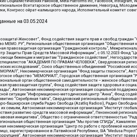
х Социалистических Районов, Meta Platforms Inc, Facebook, Instagram
Региональное Всетатарское общественное движение, Невоград, Молоде
ки, Конгресс ойрат-калмыцкого народа, Исполнительный комитет сове
анные на
03.05.2024
 "Мы против СПИДа", Камалягин Денис Николаевич, Маркелов Сергей Евгеньевич, Пономарев Лев Александрович, Савицкая Людмила Алексеевна, Автономная некоммерческая организация "Центр по работе с проблемой насилия "НАСИЛИЮ.НЕТ", Межрегиональный профессиональный союз работников здравоохранения "Альянс врачей", Юридическое лицо, зарегистрированное в Латвийской Республике, SIA "Medusa Project" (регистрационный номер 40103797863, дата регистрации 10.06.2014), Некоммерческая организация "Фонд по борьбе с коррупцией", Автономная некоммерческая организация "Институт права и публичной политики", Баданин Роман Сергеевич, Гликин Максим Александрович, Железнова Мария Михайловна, Лукьянова Юлия Сергеевна, Маетная Елизавета Витальевна, Маняхин Петр Борисович, Чуракова Ольга Владимировна, Ярош Юлия Петровна, Юридическое лицо "The Insider SIA", зарегистрированное в Риге, Латвийская Республика (дата регистрации 26.06.2015), являющееся администратором доменного имени интернет-издания "The Insider SIA", https://theins.ru, Постернак Алексей Евгеньевич, Рубин Михаил Аркадьевич, Анин Роман Александрович, Юридическое лицо Istories fonds, зарегистрированное в Латвийской Республике (регистрационный номер 50008295751, дата регистрации 24.02.2020), Великовский Дмитрий Александрович, Долинина Ирина Николаевна, Мароховская Алеся Алексеевна, Шлейнов Роман Юрьевич, Шмагун Олеся Валентиновна, Общество с ограниченной ответственностью "Альтаир 2021", Общество с ограниченной ответственностью "Вега 2021", Общество с ограниченной ответственностью "Главный редактор 2021", Общество с ограниченной ответственностью "Ромашки монолит", Важенков Артем Валерьевич, Ивановская областная общественная организация "Центр гендерных исследований", Гурман Юрий Альбертович, Медиапроект "ОВД-Инфо", Егоров Владимир Владимирович, Жилинский Владимир Александрович, Общество с ограниченной ответственностью "ЗП", Иванова София Юрьевна, Карезина Инна Павловна, Кильтау Екатерина Викторовна, Петров Алексей Викторович, Пискунов Сергей Евгеньевич, Смирнов Сергей Сергеевич, Тихонов Михаил Сергеевич, Общество с ограниченной ответственностью "ЖУРНАЛИСТ-ИНОСТРАННЫЙ АГЕНТ", Арапова Галина Юрьевна, Вольтская Татьяна Анатольевна, Американская компания "Mason G.E.S. Anonymous Foundation" (США), являющаяся владельцем интернет-издания https://mnews.world/, Компания "Stichting Bellingcat", зарегистрированная в Нидерландах (дата регистрации 11.07.2018), Захаров Андрей Вячеславович, Клепиковская Екатерина Дмитриевна, Общество с ограниченной ответственностью "МЕМО", Перл Роман Александрович, Симонов Евгений Алексеевич, Соловьева Елена Анатольевна, Сотников Даниил Владимирович, Сурначева Елизавета Дмитриевна, Автономная некоммерческая организация по защите прав человека и информированию населения "Якутия – Наше Мнение", Общество с ограниченной ответственностью "Москоу диджитал медиа", с 26.01.2023 Общество с ограниченной ответственностью "Чайка Белые сады", Ветошкина Валерия Валерьевна, Заговора Максим Александрович, Межрегиональное общественное движение "Российская ЛГБТ - сеть", Оленичев Максим Владимирович, Павлов Иван Юрьевич, Скворцова Елена Сергеевна, Общество с ограниченной ответственностью "Как бы инагент", Кочетков Игорь Викторович, Общество с ограниченной ответственностью "Честные выборы", Еланчик Олег Александрович, Общество с ограниченной ответственностью "Нобелевский призыв", Гималова Регина Эмилевна, Григорьев Андрей Валерьевич, Григорьева Алина Александровна, Ассоциация по содействию защите прав призывников, альтернативнослужащих и военнослужащих "Правозащитная группа "Гражданин.Армия.Право", Хисамова Регина Фаритовна, Автономная некоммерческая организация по реализации социально-правовых программ "Лилит"