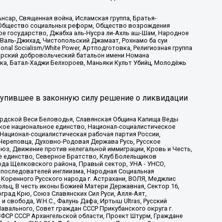
сар, Священная война, Исламская группа, Братья-
а, Общество социальных реформ, Общество возрождения
ое государство, Джабха аль-Нусра ли-Ахль аш-Шам, Народное
 Валь-Джихад, Чистопольский Джамаат, Рохнамо ба суи
nal Socialism/White Power, Артподготовка, Религиозная группа
атарский добровольческий батальон имени Номана
ка, Батал-Хаджи Белхороев, Маньяки Культ Убийц, Молодёжь
тупившее в законную силу решение о ликвидации
ардской Веси Беловодья, Славянская Община Капища Веды
ское национальное единство, Национал-социалистическое
 Национал-социалистическая рабочая партия России,
Череповца, Духовно-Родовая Держава Русь, Русское
з, Движение против нелегальной иммиграции, Кровь и Честь,
е единство, Северное Братство, Клуб Болельщиков
ода Щелковского района, Правый сектор, УНА - УНСО,
ие последователей инглиизма, Народная Социальная
 Коренного Русского народа г. Астрахани, ВОЛЯ, Меджлис
льц, В честь иконы Божией Матери Державная, Сектор 16,
рад Крю, Союз Славянских Сил Руси, Алля-Аят,
 свобода, W.H.С., Фалунь Дафа, Иртыш Ultras, Русский
вального, Совет граждан СССР Прикубанского округа г.
ФСР СССР Архангельской области, Проект Штурм, Граждане