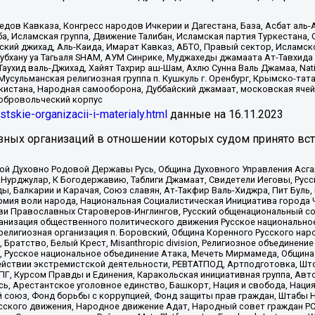
в Кавказа, Конгресс народов Ичкерии и Дагестана, База, Асбат аль-Ан
ба, Исламская группа, Движение Талибан, Исламская партия Туркестан
ский джихад, Аль-Каида, Имарат Кавказ, АБТО, Правый сектор, Исламск
Субхану уа Тагьаля SHAM, АУМ Синрике, Муджахеды джамаата Ат-Тавхида
ухид валь-Джихад, Хайят Тахрир аш-Шам, Ахлю Сунна Валь Джамаа, Natio
Мусульманская религиозная группа п. Кушкуль г. Оренбург, Крымско-т
кистана, Народная самооборона, Дуббайский джамаат, московская ячей
добровольческий корпус
istskie-organizacii-i-materialy.html
данные на
16.11.2023
зных организаций в отношении которых судом принято вс
ской Духовно Родовой Державы Русь, Община Духовного Управления Асг
Нурджулар, К Богодержавию, Таблиги Джамаат, Свидетели Иеговы, Рус
, Балкарии и Карачая, Союз славян, Ат-Такфир Валь-Хиджра, Пит Буль,
рмия воли народа, Национальная Социалистическая Инициатива города 
ви Православных Староверов-Инглингов, Русский общенациональный сою
ганизация общественного политического движения Русское национально
елигиозная организация п. Боровский, Община Коренного Русского нар
 Братство, Белый Крест, Misanthropic division, Религиозное объединен
е, Русское национальное объединение Атака, Мечеть Мирмамеда, Община
йствии экстремистской деятельности, РЕВТАТПОД, Артподготовка, Што
, Курсом Правды и Единения, Каракольская инициативная группа, Автог
ь, Арестантское уголовное единство, Башкорт, Нация и свобода, Нация и
союз, Фонд борьбы с коррупцией, Фонд защиты прав граждан, Штабы На
сского движения, Народное движение Адат, Народный совет граждан РС