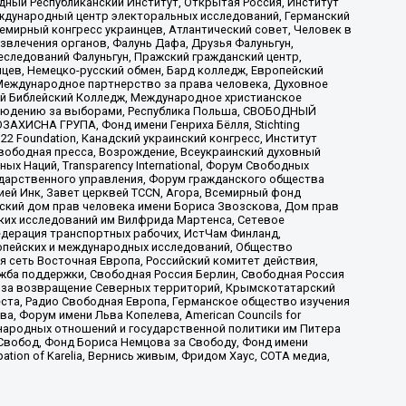
ый Республиканский Институт, Открытая Россия, Институт
ждународный центр электоральных исследований, Германский
мирный конгресс украинцев, Атлантический совет, Человек в
звлечения органов, Фалунь Дафа, Друзья Фалуньгун,
еследований Фалуньгун, Пражский гражданский центр,
цев, Немецко-русский обмен, Бард колледж, Европейский
Международное партнерство за права человека, Духовное
ый Библейский Колледж, Международное христианское
аблюдению за выборами, Республика Польша, СВОБОДНЫЙ
АХИСНА ГРУПА, Фонд имени Генриха Бёлля, Stichting
t 22 Foundation, Канадский украинский конгресс, Институт
вободная пресса, Возрождение, Всеукраинский духовный
х Наций, Transparеncy International, Форум Свободных
ударственного управления, Форум гражданского общества
ией Инк, Завет церквей TCCN, Агора, Всемирный фонд
сский дом прав человека имени Бориса Звозскова, Дом прав
ских исследований им Вилфрида Мартенса, Сетевое
едерация транспортных рабочих, ИстЧам Финланд,
ропейских и международных исследований, Общество
я сеть Восточная Европа, Российский комитет действия,
жба поддержки, Свободная Россия Берлин, Свободная Россия
оюз за возвращение Северных территорий, Крымскотатарский
 креста, Радио Свободная Европа, Германское общество изучения
 Форум имени Льва Копелева, American Councils for
международных отношений и государственной политики им Питера
Свобод, Фонд Бориса Немцова за Свободу, Фонд имени
ion of Karelia, Вернись живым, Фридом Хаус, СОТА медиа,