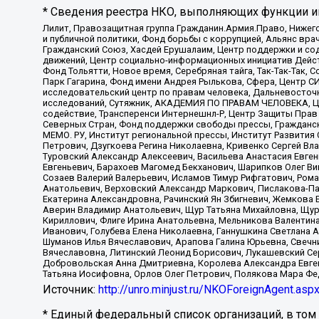
* Сведения реестра НКО, выполняющих функции ин
Лилит, Правозащитная группа Гражданин.Армия.Право, Нижего
и публичной политики, Фонд борьбы с коррупцией, Альянс вр
Гражданский Союз, Хасдей Ерушалаим, Центр поддержки и сод
движений, Центр социально-информационных инициатив Дейс
Фонд Тольятти, Новое время, Серебряная тайга, Так-Так-Так,
Парк Гагарина, Фонд имени Андрея Рылькова, Сфера, Центр С
исследовательский центр по правам человека, Дальневосточн
исследований, Сутяжник, АКАДЕМИЯ ПО ПРАВАМ ЧЕЛОВЕКА, Це
содействие, Трансперенси Интернешнл-Р, Центр Защиты Прав
Северных Стран, Фонд поддержки свободы прессы, Гражданск
МЕМО. РУ, Институт региональной прессы, Институт Развити
Петрович, Дзугкоева Регина Николаевна, Кривенко Сергей В
Туровский Александр Алексеевич, Васильева Анастасия Евген
Евгеньевич, Барахоев Магомед Бекханович, Шарипков Олег В
Созаев Валерий Валерьевич, Исламов Тимур Рифгатович, Рома
Анатольевич, Верховский Александр Маркович, Пислакова-Па
Екатерина Александровна, Рачинский Ян Збигневич, Жемкова 
Аверин Владимир Анатольевич, Щур Татьяна Михайловна, Щур
Кириллович, Флиге Ирина Анатольевна, Мельникова Валентин
Иванович, Голубева Елена Николаевна, Ганнушкина Светлана 
Шуманов Илья Вячеславович, Арапова Галина Юрьевна, Свечн
Вячеславовна, Литинский Леонид Борисович, Лукашевский Се
Добровольская Анна Дмитриевна, Королева Александра Евген
Татьяна Иосифовна, Орлов Олег Петрович, Полякова Мара Фе
Источник:
http://unro.minjust.ru/NKOForeignAgent.asp
* Единый федеральный список организаций, в том