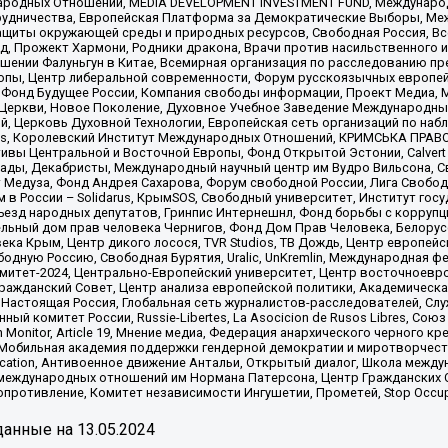
родных Отношений, MEDIA DEVELOPMENT INVESTMENT FUND, Международн
рудничества, Европейская Платформа за Демократические Выборы, Ме
щиты окружающей среды и природных ресурсов, Свободная Россия, Все
, Прожект Хармони, Родники дракона, Врачи против насильственного и
шении Фалуньгун в Китае, Всемирная организация по расследованию пр
опы, Центр либеральной современности, Форум русскоязычных европей
Фонд Будущее России, Компания свободы информации, Проект Медиа, 
 Церкви, Новое Поколение, Духовное Учебное Заведение Международн
й, Церковь Духовной Технологии, Европейская сеть организаций по н
nds, Королевский Институт Международных Отношений, КРИМСЬКА ПРАВОЗ
ициативы Центральной и Восточной Европы, Фонд Открытой Эстонии, Calver
ады, Декабристы, Международный научный центр им Вудро Вильсона, С
 Медуза, Фонд Андрея Сахарова, Форум свободной России, Лига Свободны
в России – Solidarus, КрымSOS, Свободный университет, Институт гос
Съезд народных депутатов, Гринпис Интернешнл, Фонд борьбы с коррупц
тельный дом прав человека Чернигов, Фонд Дом Прав Человека, Белору
ека Крым, Центр дикого лосося, TVR Studios, ТВ Дождь, Центр европей
одную Россию, Свободная Бурятия, Uralic, UnKremlin, Международная ф
омитет-2024, Центрально-Европейский университет, Центр восточноев
ражданский Совет, Центр анализа европейской политики, Академическа
Настоящая Россия, Глобальная сеть журналистов-расследователей, Слу
ый комитет России, Russie-Libertes, La Asocicion de Rusos Libres, С
on Monitor, Article 19, Мнение медиа, Федерация анархического черного
обильная академия поддержки гендерной демократии и миротворчества,
ational Education, Антивоенное движение Антальи, Открытый диалог, Школа 
 международных отношений им Нормана Патерсона, Центр Гражданских 
ротивление, Комитет независимости Ингушетии, Прометей, Stop Occupat
анные на
13.05.2024