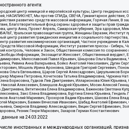
остранного агента:
родский центр немецкой и европейской культуры, Центр гендерных исс
ачей, НАСИЛИЮ.НЕТ, Мы против СПИДа, СВЕЧА, Гуманитарное действие, 
ействия развитию средств массовой информации, Горячая Линия, В защ
твие, Благотворительный фонд охраны здоровья и защиты прав гражда
 Сова, центр Анна, Проект Апрель, Самарская губерния, Эра здоровья, 
ИБАЛЬТ, Уральская правозащитная группа, Женщины Евразии, Институт п
ый центр развития гражданских инициатив и социального партнерства,
нтр развития некоммерческих организаций, Частное учреждение в Кал
 Средств Массовой Информации, Институт развития прессы - Сибирь, Ч
ий контроль, Человек и Закон, Общественная комиссия по сохранению
я Свободы Информации, Экозащита!-Женсовет, Общественный вердикт, 
ладимирович, Милославский Павел Юрьевич, Шнырова Ольга Вадимовна,
ьевна, Ривина Анна Валерьевна, Бойко Анатолий Николаевич, Дугин Сер
икторович, Мошель Ирина Ароновна, Шведов Григорий Сергеевич, Поно
нова Ольга Евгеньевна, Щаров Сергей Алексадрович, Цирульников Бори
ркер Марина Петровна, Кочеткова Татьяна Владимировна, Чуркина Нат
Елена Борисовна, Гудков Лев Дмитриевич, Илларионова Юлия Юрьевна, С
 Николай Алексеевич, Блинушов Андрей Юрьевич, Мосин Алексей Генна
а Дмитриевна, Вититинова Елена Владимировна, Баженова Светлана Куп
Алексеевна, Закс Елена Владимировна, Буртина Елена Юрьевна, Гендель
иков Анатолий Мариевич, Прохоров Вадим Юрьевич, Шахова Елена Влад
ргей Маркович, Бахмин Вячеслав Иванович, Шабад Анатолий Ефимович, 
ьевна, Смирнов Владимир Александрович, Вицин Сергей Ефимович, Зол
доровна, Резник Генри Маркович, Захаров Герман Константинович
x
данные на
24.03.2022
 числе иностранных и международных организаций, призна