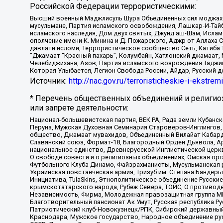
Российской Федерации террористическими:
Высший военный Маджлисуль Шура Объединенных сил моджахедо
мусульмане, Партия исламского освобождения, Лашкар-И-Тай
исламского наследия, Дом двух святых, Джунд аш-Шам, Ислам
ополчение имени К. Минина и Д. Пожарского, Аджр от Аллаха 
давлати исломи, Террористическое сообщество Сеть, Катиба Та
“Джамаат “Красный пахарь”, Колумбайн, Хатлонский джамаат, 
Челебиджихана, Азов, Партия исламского возрождения Таджи
Которая Улыбается, Легион Свобода России, Айдар, Русский 
Источник:
http://nac.gov.ru/terroristicheskie-i-ekstrem
* Перечень общественных объединений и религио
или запрете деятельности:
Национал-большевистская партия, ВЕК РА, Рада земли Кубан
Перуна, Мужская Духовная Семинария Староверов-Инглингов, 
общество, Джамаат мувахидов, Объединенный Вилайат Кабарды
Славянский союз, Формат-18, Благородный Орден Дьявола, А
национальное единство, Древнерусской Инглистической церк
О свободе совести и о религиозных объединениях, Омская ор
Футбольного Клуба Динамо, Файзрахманисты, Мусульманская р
Украинская повстанческая армия, Тризуб им. Степана Бандеры,
Инициатива, TulaSkins, Этнополитическое объединение Русски
крымскотатарского народа, Рубеж Севера, ТОЙС, О противоде
Независимость, Фирма, Молодежная правозащитная группа МПГ
Благотворительный пансионат Ак Умут, Русская республика Рус
Патриотический клуб-Новокузнецк/РПК, Сибирский державный 
Краснодара, Мужское государство, Народное объединение ру