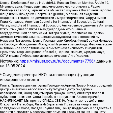
Центр, Глобальный союз IndustriALL, Russian Election Monitor, Article 19,
Мнение медиа, Федерация анархического черного креста, Радио
Свободная Европа, Германское общество изучения Восточной Европы,
Фонд имени Фридриха Эберта, XZ gGmbH, Мобильная академия
поддержки гендерной демократии и миротворчества, Форум имени
Льва Копелева, American Councils for International Education, Cultural
Vistas, Institute of International Education, Антивоенное движение Антальи,
Открытый диалог, Школа международных отношений и
государственной политики им Питера Мунка, Российско-канадский
демократический альянс, Школа международных отношений им
Нормана Патерсона, Центр Гражданских Свобод, Фонд Бориса Немцова
за Свободу, Фонд имени Фридриха Науманна за свободу, Феминистское
антивоенное сопротивление, Комитет независимости Ингушетии,
Прометей, Stop Occupation of Karelia, Вернись живым, Фридом Хаус,
СОТА медиа, Либерально-демократическая Лига Украины
Источник:
https://minjust.gov.ru/ru/documents/7756/
данные
на
13.05.2024
* Сведения реестра НКО, выполняющих функции
иностранного агента:
Лилит, Правозащитная группа Гражданин.Армия.Право, Нижегородский
центр немецкой и европейской культуры, Центр гендерных
исследований, Фонд защиты прав граждан Штаб, Институт права и
публичной политики, Фонд борьбы с коррупцией, Альянс врачей,
НАСИЛИЮ.НЕТ, Мы против СПИДа, СВЕЧА, Гуманитарное действие,
Открытый Петербург, Лига Избирателей, Правовая инициатива,
Гражданский Союз, Хасдей Ерушалаим, Центр поддержки и содействия
развитию средств массовой информации, Горячая Линия, В защиту