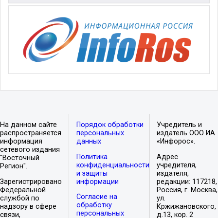
На данном сайте
Порядок обработки
Учредитель и
распространяется
персональных
издатель ООО ИА
информация
данных
«Инфорос».
сетевого издания
Политика
Адрес
"Восточный
конфиденциальности
учредителя,
Регион".
и защиты
издателя,
Зарегистрировано
информации
редакции: 117218,
Федеральной
Россия, г. Москва,
Согласие на
службой по
ул.
обработку
надзору в сфере
Кржижановского,
персональных
связи,
д.13, кор. 2