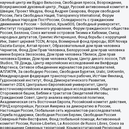
научный центр им Вудро Вильсона, Свободная пресса, Возрождение,
Всеукраинский духовный центр , Риддл, Русский антивоенный комитет в
Швеции, Проект Медуза, Фонд Андрея Сахарова, Форум свободной
России, Лига Свободных Наций, Transparеncy International, Форум
Свободных Народов ПостРоссии, Солидарность с гражданским
движением в России – Solidarus, КрымSOS, Свободный университет,
Институт государственного управления, Форум гражданского общества
Россия, Беллона, Союз жителей островов Тисима и Хабомаи, Съезд
народных депутатов, Гринпис Интернешнл, Фонд борьбы с коррупцией
Инк, Завет церквей TCCN, Агора, Всемирный фонд природы, BDR Novaja
Gazeta-Europe, Алтай проект, Образовательный дом прав человека
Чернигов, Фонд Дом Прав Человека, Белорусский дом прав человека
имени Бориса Звозскова, Дом прав человека Тбилиси, Дом прав
человека Ереван, Дом прав человека Крым, Центр дикого лосося, TVR
Studios, ТВ Дождь, Центр европейских исследований им Вилфрида
Мартенса, Сетевое объединение журналистов расследователей,
АЛЛАТРА, За свободную Россию, Свободная Бурятия, Uralic, UnKremlin,
Международная федерация транспортных рабочих, ИстЧам Финланд,
Гудзоновский институт, Фонд Демократического Развития,
Комитет-2024, Центрально-Европейский университет, Центр
восточноевропейских и международных исследований, Общество
Сторожевой башни, Библии и трактатов Свидетелей Иеговы,
Гражданский Совет, Центр анализа европейской политики,
Академическая сеть Восточная Европа, Российский комитет действия,
РЭНД корпорейшн, Русская Америка за демократию в России,
Настоящая Россия, Глобальная сеть журналистов-расследователей,
Служба поддержки, Свободная Россия Берлин, Свободная Россия
Северный Рейн-Вестфалия, Фонд глобальной помощи, Антивоенный
комитет России, Russie-Libertes, La Asocicion de Rusos Libres, Союз за
возвращение Северных территорий, Крымскотатарский Ресурсный