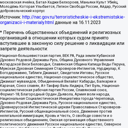
московская ячейка, Батал-Хаджи Белхороев, Маньяки Культ Убийц,
Молодёжь Которая Улыбается, Легион Свобода России, Айдар, Русский
добровольческий корпус
Источник:
http://nac.gov.ru/terroristicheskie-i-ekstremistskie-
organizacii-i-materialy.html
данные на
16.11.2023
* Перечень общественных объединений и религиозных
организаций в отношении которых судом принято
вступившее в законную силу решение о ликвидации или
запрете деятельности:
Национал-большевистская партия, ВЕК РА, Рада земли Кубанской
Духовно Родовой Державы Русь, Община Духовного Управления
Асгардской Веси Беловодья, Славянская Община Капища Веды Перуна,
Мужская Духовная Семинария Староверов-Инглингов, Нурджулар, К
Богодержавию, Таблиги Джамаат, Свидетели Иеговы, Русское
национальное единство, Национал-социалистическое общество,
Джамаат мувахидов, Объединенный Вилайат Кабарды, Балкарии и
Карачая, Союз славян, Ат-Такфир Валь-Хиджра, Пит Буль, Национал-
социалистическая рабочая партия России, Славянский союз,
Формат-18, Благородный Орден Дьявола, Армия воли народа,
Национальная Социалистическая Инициатива города Череповца,
Духовно-Родовая Держава Русь, Русское национальное единство,
Древнерусской Инглистической церкви Православных Староверов-
Инглингов, Русский общенациональный союз, Движение против
нелегальной иммиграции, Кровь и Честь, О свободе совести и о
религиозных объединениях, Омская организация общественного
политического движения Русское национальное единство, Северное