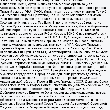
Братство, Клуб Болельщиков Футбольного Клуба Динамо,
Файзрахманисты, Мусульманская религиозная организация п.
Боровский, Община Коренного Русского народа Щелковского района,
Правый сектор, УНА - УНСО, Украинская повстанческая армия, Тризуб
им. Степана Бандеры, Братство, Белый Крест, Misanthropic division,
Религиозное объединение последователей инглиизма, Народная
Социальная Инициатива, TulaSkins, Этнополитическое объединение
Русские, Русское национальное объединение Атака, Мечеть Мирмамеда,
Община Коренного Русского народа г. Астрахани, ВОЛЯ, Меджлис
крымскотатарского народа, Рубеж Севера, ТОЙС, О противодействии
экстремистской деятельности, РЕВТАТПОД, Артподготовка, Штольц, В
честь иконы Божией Матери Державная, Сектор 16, Независимость,
Фирма, Молодежная правозащитная группа МПГ, Курсом Правды и
Единения, Каракольская инициативная группа, Автоград Крю, Союз
Славянских Сил Руси, Алля-Аят, Благотворительный пансионат Ак Умут,
Русская республика Русь, Арестантское уголовное единство, Башкорт,
Нация и свобода, Нация и свобода, W.H.С., Фалунь Дафа, Иртыш Ultras,
Русский Патриотический клуб-Новокузнецк/РПК, Сибирский державный
союз, Фонд борьбы с коррупцией, Фонд защиты прав граждан, Штабы
Навального, Совет граждан СССР Прикубанского округа г. Краснодара,
Мужское государство, Народное объединение русского движения,
Народное движение Адат, Народный совет граждан РСФСР СССР
Архангельской области, Проект Штурм, Граждане СССР, Держава Союз
Советских Светлых Родов, Совет Советских Социалистических Районов,
Meta Platforms Inc, Facebook, Instagram, WhatsApp, СИЧ-С14,
Добровольческое Движение Организации украинских националистов,
Черный Комитет, Татарстанское Региональное Всетатарское
общественное движение, Невоград, Молодежное Демократическое
Движение Весна, Верховный Совет Татарской Автономной Советской
Социалистической Республики, Конгресс ойрат-калмыцкого народа,