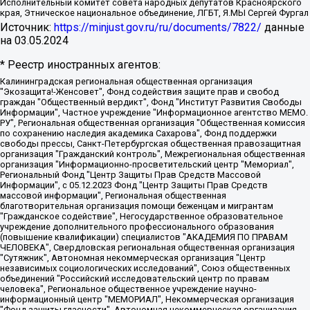
Исполнительный комитет совета народных депутатов Красноярского
края, Этническое национальное объединение, ЛГБТ, Я.МЫ Сергей Фургал
Источник:
https://minjust.gov.ru/ru/documents/7822/
данные
на
03.05.2024
* Реестр иностранных агентов:
Калининградская региональная общественная организация "Экозащита!-Женсовет", Фонд содействия защите прав и свобод граждан "Общественный вердикт", Фонд "Институт Развития Свободы Информации", Частное учреждение "Информационное агентство МЕМО. РУ", Региональная общественная организация "Общественная комиссия по сохранению наследия академика Сахарова", Фонд поддержки свободы прессы, Санкт-Петербургская общественная правозащитная организация "Гражданский контроль", Межрегиональная общественная организация "Информационно-просветительский центр "Мемориал", Региональный Фонд "Центр Защиты Прав Средств Массовой Информации", с 05.12.2023 Фонд "Центр Защиты Прав Средств массовой информации", Региональная общественная благотворительная организация помощи беженцам и мигрантам "Гражданское содействие", Негосударственное образовательное учреждение дополнительного профессионального образования (повышение квалификации) специалистов "АКАДЕМИЯ ПО ПРАВАМ ЧЕЛОВЕКА", Свердловская региональная общественная организация "Сутяжник", Автономная некоммерческая организация "Центр независимых социологических исследований", Союз общественных объединений "Российский исследовательский центр по правам человека", Региональное общественное учреждение научно-информационный центр "МЕМОРИАЛ", Некоммерческая организация "Фонд защиты гласности", Автономная некоммерческая организация "Институт прав человека", Городская общественная организация "Екатеринбургское общество "МЕМОРИАЛ", Городская общественная организация "Рязанское историко-просветительское и правозащитное общество "Мемориал" (Рязанский Мемориал), Челябинский региональный орган общественной самодеятельности – женское общественное объединение "Женщины Евразии", Челябинский региональный орган общественной самодеятельности "Уральская правозащитная группа", Фонд содействия защите здоровья и социальной справедливости имени Андрея Рылькова, Автономная Некоммерческая Организация "Аналитический Центр Юрия Левады", Автономная некоммерческая организация социальной поддержки населения "Проект Апрель", Региональная общественная организация помощи женщинам и детям, находящимся в кризисной ситуации "Информационно-методический центр "Анна", Фонд содействия развитию массовых коммуникаций и правовому просвещению "Так-так-Так", Фонд содействия устойчивому развитию "Серебряная тайга", Свердловский региональный общественный фонд социальных проектов "Новое время", "Idel.Реалии", Кавказ.Реалии, Крым.Реалии, Телеканал Настоящее Время, Татаро-башкирская служба Радио Свобода (Azatliq Radiosi), Радио Свободная Европа/Радио Свобода (PCE/PC), "Сибирь.Реалии", "Фактограф", Благотворительный фонд помощи осужденным и их семьям, Автономная некоммерческая организация "Институт глобализации и социальных движений", Фонд "В защиту прав заключенных", Частное учреждение "Центр поддержки и содействия развитию средств массовой информации", Пензенский региональный общественный благотворительный фонд "Гражданский союз", "Север.Реалии", Некоммерческая организация Фонд "Правовая инициатива", Общество с ограниченной ответственностью "Радио Свободная Европа/Радио Свобода", Чешское информационное агентство "MEDIUM-ORIENT", Красноярская региональная общественная организация "Мы против СПИДа", Камалягин Денис Николаевич, Маркелов Сергей Евгеньевич, Пономарев Лев Александрович, Савицкая Людмила Алексеевна, Автономная некоммерческая организация "Центр по работе с проблемой насилия "НАСИЛИЮ.НЕТ", Межрегиональный профессиональный союз работников здравоохранения "Альянс врачей", Юридическое лицо, зарегистрированное в Латвийской Республике, SIA "Medusa Project" (регистрационный номер 40103797863, дата регистрации 10.06.2014), Некоммерческая организация "Фонд по борьбе с коррупцией", Автономная некоммерческая организация "Институт права и публичной политики", Баданин Роман Сергеевич, Гликин Максим Александрович, Железнова Мария Михайловна, Лукьянова Юлия Сергеевна, Маетная Елизавета Витальевна, Маняхин Петр Борисович, Чуракова Ольга Владимировна, Ярош Юлия Петровна, Юридическое лицо "The Insider SIA", зарегистрированное в Риге, Латвийская Республика (дата регистрации 26.06.2015), являющееся администратором доменного имени интернет-издания "The Insider SIA", https://theins.ru, Постернак Алексей Евгеньевич, Рубин Михаил Аркадьевич, Анин Роман Александрович, Юридическое лицо Istories fonds, зарегистрированное в Латвийской Республике (регистрационный номер 50008295751, дата регистрации 24.02.2020), Великовский Дмитрий Александрович, Долинина Ирина Николаевна, Мароховская Алеся Алексеевна, Шлейнов Роман Юрьевич, Шмагун Олеся Валентиновна, Общество с ограниченной ответственностью "Альтаир 2021", Общество с ограниченной ответственностью "Вега 2021", Общество с ограниченной ответственностью "Главный редактор 2021", Общество с ограниченной ответственностью "Ромашки монолит", Важенков Артем Валерьевич, Ивановская областная общественная организация "Центр гендерных исследований", Гурман Юрий Альбертович, Медиапроект "ОВД-Инфо", Егоров Владимир Владимирович, Жилинский Владимир Александрович, Общество с ограниченной ответственностью "ЗП", Иванова София Юрьевна, Карезина Инна Павловна, Кильтау Екатерина Викторовна, Петров Алексей Викторович, Пискунов Сергей Евгеньевич, Смирнов Сергей Сергеевич, Тихонов Михаил Сергеевич, Общество с ограниченной ответственностью "ЖУРНАЛИСТ-ИНОСТРАННЫЙ АГЕНТ", Арапова Галина Юрьевна, Вольтская Татьяна Анатольевна, Американская компания "Mason G.E.S. Anonymous Foundation" (США), являющаяся владельцем интернет-издания https://mnews.world/, Компания "Stichting Bellingcat", зарегистрированная в Нидерландах (дата регистрации 11.07.2018), Захаров Андрей Вячеславович, Клепиковская Екатерина Дмитриевна, Общество с ограниченной ответственностью "МЕМО", Перл Роман Александрович, Симонов Евгений Алексеевич, Соловьева Елена Анатольевна, Сотников Даниил Владимирович, Сурначева Елизавета Дмитриевна, Автономная некоммерческая организация по защите прав человека и информированию населения "Якутия – Наше Мнение", Общество с ограниченной ответственностью "Москоу диджитал медиа", с 26.01.2023 Общество с ограниченной ответственностью "Чайка Белые сады", Ветошкина Валерия Валерьевна, Заговора Максим Александрович, Межрегиональное общественное движение "Российская ЛГБТ - сеть", Оленичев Максим Владимирович, Павлов Иван Юрьевич, Скворцова Елена Сергеевна, Общество с ограниченной ответственностью "Как бы инагент", Кочетков Игорь Викторович, Общество с ограниченной ответственностью "Честные выборы", Еланчик Олег Александрович, Общество с ограниченной ответственностью "Нобелевский призыв", Гималова Регина Эмилевна, Григорьев Андрей Валерьевич, Григорьева Алина Александровна, Ассоциация по содействию защите прав призывников, альтернативнослужащих и военнослужащих "Правозащитная группа "Гражданин.Армия.Право", Хисамова Регина Фаритовна, Автономная некоммерческая организация по реализации социально-правовых программ "Лилит", Дальневосточное общественное движение "Маяк", Санкт-Петербургская ЛГБТ-инициативная группа "Выход", Инициативная группа ЛГБТ+ "Реверс", Алексеев Андрей Викторович, Бекбулатова Таисия Львовна, Беляев Иван Михайлович, Владыкина Елена Сергеевна, Гельман Марат Александрович, Никульшина Вероника Юрьевна, Толоконникова Надежда Андреевна, Шендерович Виктор Анатольевич, Общество с ограниченной ответственностью "Данное сообщение", Общество с ограниченной ответственностью Издательский дом "Новая глава", Айнбиндер Александра Александровна, Московский комьюнити-центр для ЛГБТ+инициатив, Благотворительный фонд развития филантропии, Deutsche Welle (Германия, Kurt-Schumacher-Strasse 3, 53113 Bonn), Борзунова Мария Михайловна, Воробьев Виктор Викторович, Голубева Анна Львовна, Константинова Алла Михайловна, Малкова Ирина Владимировна, Мурадов Мурад Абдулгалимович, Осетинская Елизавета Николаевна, Понасенков Евгений Николаевич, Ганапольский Матвей Юрьевич, Киселев Евгений Алексеевич, Борухович Ирина Григорьевна, Дремин Иван Тимофеевич, Дубровский Дмитрий Викторович, Красноярская региональная общественная организация поддержки и развития альтернативных образовательных технологий и межкультурных коммуникаций "ИНТЕРРА", Маяковская Екатерина Алексеевна, Фейгин Марк Захарович, Филимонов Андрей Викторович, Дзугкоева Регина Николаевна, Доброхотов Роман Александрович, Дудь Юрий Александрович, Елкин Сергей Владимирович, Кругликов Кирилл Игоревич, Сабунаева Мария Леонидовна, Семенов Алексей Владимирович, Шаинян Карен Багратович, Шульман Екатерина Михайловна, Асафьев Артур Валерьевич, Вахштайн Виктор Семенович, Венедиктов Алексей Алексеевич, Лушникова Екатерина Евгеньевна, Волков Леонид Михайлович, Невзоров Александр Глебович, Пархоменко Сергей Борисович, Сироткин Ярослав Николаевич, Кара-Мурза Владимир Владимирович, Баранова Наталья Владимировна, Гозман Леонид Яковлевич, Кагарлицкий Борис Юльевич, Климарев Михаил Валерьевич, Милов Владимир Станиславович, Автономная некоммерческая организация Краснодарский центр современного искусства "Типография", Моргенштерн Алишер Тагирович, Соболь Любовь Эдуардовна, Общество с ограниченной ответственностью "ЛИЗА НОРМ", Каспаров Гарри Кимович, Ходорковский Михаил Борисович, Общество с ограниченной ответственностью "Апрельские тезисы", Данилович Ирина Брониславовна, Кашин Олег Владимирович, Петров Николай Владимирович, Пивоваров Алексей Владимирович, Соколов Михаил Владимирович, Цветкова Юлия Владимировна, Чичваркин Евгений Александрович, Комитет против пыток/Команда против пыток, Общество с ограниченной ответственностью "Первый научный", Общество с ограниченной ответственностью "Вертолет и ко", Белоцерковская Вероника Борисовна, Кац Максим Евгеньевич, Лазарева Татьяна Юрьевна, Шаведдинов Руслан Табризович, Яшин Илья Валерьевич, Общество с ограниченной ответственностью "Иноагент ААВ", Алешковский Дмитрий Петрович, Альбац Евгения Марковна, Быков Дмитрий Львович, Галямина Юлия Евгеньевна, Лойко Сергей Леонидович, Мартынов Кирилл Константинович, Медведев Сергей Александрович, Крашенинников Федор Геннадиевич, Гордеева Катерина Вл