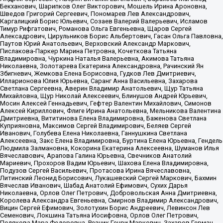
Бекханович, Шарипков Олег Викторович, Мошель Ирина Ароновна,
Шведов Григорий Сергеевич, Пономарев Лев Александрович,
Каргалицкий Борис Юльевич, Созаев Валерий Валерьевич, Исламов
Тимур Рифгатович, Романова Ольга Евгеньевна, Щаров Сергей
Алексадрович, Цирульников Борис Альбертович, Гасан Ольга Павловна,
Паутов Юрий Анатольевич, Верховский Александр Маркович,
Пислакова-Паркер Марина Петровна, Кочеткова Татьяна
Владимировна, Чуркина Наталья Валерьевна, Акимова Татьяна
Николаевна, Золотарева Екатерина Александровна, Рачинский Ян
Збигневич, Жемкова Елена Борисовна, Гудков Лев Дмитриевич,
Илларионова Юлия Юрьевна, Саранг Анна Васильевна, Захарова
Светлана Сергеевна, Аверин Владимир Анатольевич, Щур Татьяна
Михайловна, Щур Николай Алексеевич, Блинушов Андрей Юрьевич,
Мосин Алексей Геннадьевич, Гефтер Валентин Михайлович, Симонов
Алексей Кириллович, Флиге Ирина Анатольевна, Мельникова Валентина
Дмитриевна, Вититинова Елена Владимировна, Баженова Светлана
Куприяновна, Максимов Сергей Владимирович, Беляев Сергей
Иванович, Голубева Елена Николаевна, Ганнушкина Светлана
Алексеевна, Закс Елена Владимировна, Буртина Елена Юрьевна, Гендель
Людмила Залмановна, Кокорина Екатерина Алексеевна, Шуманов Илья
Вячеславович, Арапова Галина Юрьевна, Свечников Анатолий
Мариевич, Прохоров Вадим Юрьевич, Шахова Елена Владимировна,
Подузов Сергей Васильевич, Протасова Ирина Вячеславовна,
Литинский Леонид Борисович, Лукашевский Сергей Маркович, Бахмин
Вячеслав Иванович, Шабад Анатолий Ефимович, Сухих Дарья
Николаевна, Орлов Олег Петрович, Добровольская Анна Дмитриевна,
Королева Александра Евгеньевна, Смирнов Владимир Александрович,
Вицин Сергей Ефимович, Золотухин Борис Андреевич, Левинсон Лев
Семенович, Локшина Татьяна Иосифовна, Орлов Олег Петрович,
Полякова Мара Федоровна, Резник Генри Маркович, Захаров Герман