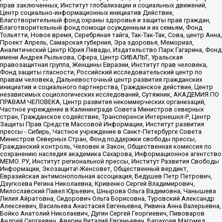
прав заключенных, Институт глобализации и социальных движений,
Центр социально-информационных инициатив Действие,
Благотворительный фонд охраны здоровья и защиты прав граждан,
Благотворительный фонд помощи осужденным и их семьям, Фонд
Тольятти, Новое время, Серебряная тайга, Так-Так-Так, Сова, центр Анна,
Проект Апрель, Самарская губерния, Эра здоровья, Мемориал,
Аналитический Центр Юрия Левады, Издательство Парк Гагарина, Фонд
имени Андрея Рылькова, Сфера, Центр СИБАЛЬТ, Уральская
правозащитная группа, Женщины Евразии, Институт прав человека,
Фонд защиты гласности, Российский исследовательский центр по
правам человека, Дальневосточный центр развития гражданских
инициатив и социального партнерства, Гражданское действие, Центр
независимых социологических исследований, Сутяжник, АКАДЕМИЯ ПО
ПРАВАМ ЧЕЛОВЕКА, Центр развития некоммерческих организаций,
Частное учреждение в Калининграде Совета Министров северных
стран, Гражданское содействие, Трансперенси Интернешнл-Р, Центр
Защиты Прав Средств Массовой Информации, Институт развития
прессы - Сибирь, Частное учреждение в Санкт-Петербурге Совета
Министров Северных Стран, Фонд поддержки свободы прессы,
Гражданский контроль, Человек и Закон, Общественная комиссия по
сохранению наследия академика Сахарова, Информационное агентство
МЕМО. РУ, Институт региональной прессы, Институт Развития Свободы
Информации, Экозащита!-Женсовет, Общественный вердикт,
Евразийская антимонопольная ассоциация, Бедушев Петр Петрович,
Дзугкоева Регина Николаевна, Кривенко Сергей Владимирович,
Милославский Павел Юрьевич, Шнырова Ольга Вадимовна, Чанышева
Лилия Айратовна, Сидорович Ольга Борисовна, Туровский Александр
Алексеевич, Васильева Анастасия Евгеньевна, Ривина Анна Валерьевна,
Бойко Анатолий Николаевич, Дугин Сергей Георгиевич, Пивоваров
Андрей Сергеевич, Аверин Виталий Евгеньевич, Барахоев Магомед