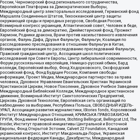
России, Черноморский фонд регионального сотрудничества,
Европейская Платформа за Демократические Выборы,
Международный центр электоральных исследований, Германский фонд
Маршалла Соединенных Штатов, Тихоокеанский центр защиты
окружающей среды и природных ресурсов, Свободная Россия,
Всемирный конгресс украинцев, Атлантический совет, Человек в беде,
Европейский фонд за демократию, Джеймстаунский фонд, Прожект
Хармони, Родники дракона, Врачи против насильственного извлечения
органов, Фалунь Дафа, Друзья Фалуньгун, Фалуньгун, Коалиция по
расследованию преследования в отношении Фалуньгун в Китае,
Всемирная организация по расследованию преследований Фалуньгун,
Пражский гражданский центр, Ассоциация школ политических
исследований при Совете Европы, Центр либеральной современности,
Форум русскоязычных европейцев, Немецко-русский обмен, Бард
колледж, Европейский выбор, Фонд Ходорковского, Оксфордский
российский фонд, Фонд Будущее России, Компания свободы
информации, Проект Медиа, Международное партнерство за права
человека, Духовное Управление Евангельских Христиан Украинской
Христианской Церкви, Новое Поколение, Духовное Учебное Заведение
Международный Библейский Колледж, Международное христианское
движение, Всемирный Институт Саентологических Предприятий,
Церковь Духовной Технологии, Европейская сеть организаций по
наблюдению за выборами, Республика Польша, СВОБОДНЫЙ ИДЕЛЬ-
УРАЛ, Ассоциация развития журналистики, IStories fonds, Королевский
Институт Международных Отношений, КРИМСЬКА ПРАВОЗАХИСНА
ГРУПА, Фонд имени Генриха Бёлля, Stichting Bellingcat, Bellingcat Ltd, The
Insider, Институт правовой инициативы Центральной и Восточной
Европы, Фонд Открытой Эстонии, Calvert 22 Foundation, Канадский
украинский конгресс, Институт Макдональда-Лорье, Украинская
национальная федерация Канады, Декабристы, Международный