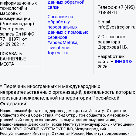
данных обратной
информационных
связи
Телефон: +7 (495)
технологий и
718-84-11
массовых
Согласие на
коммуникаций
обработку
E-mail:
(Роскомнадзор).
персональных
info@vostregion.ru
Реестровая
данных с помощью
запись Эл № ФС
И.О. главного
сервисов
77 –81971 от
редактора
Yandex.Metrika,
24.09.2021 г.
Дорохова Н.В.
LiveInternet,
top.mail.ru
ПОКАЗАТЬ
Разработчик
БАННЕРНЫЕ
сайта –
INFOROS
МЕСТА
2026
* Перечень иностранных и международных
неправительственных организаций, деятельность которых
признана нежелательной на территории Российской
Федерации:
Национальный фонд в поддержку демократии, Институт Открытое
Общество Фонд Содействия, Фонд Открытое общество, Американо-
российский фонд по экономическому и правовому развитию,
Национальный Демократический Институт Международных Отношений,
MEDIA DEVELOPMENT INVESTMENT FUND, Международный
Республиканский Институт, Открытая Россия, Институт современной