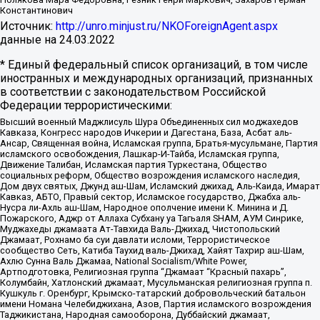
Константинович
Источник:
http://unro.minjust.ru/NKOForeignAgent.aspx
данные на
24.03.2022
* Единый федеральный список организаций, в том числе
иностранных и международных организаций, признанных
в соответствии с законодательством Российской
Федерации террористическими:
Высший военный Маджлисуль Шура Объединенных сил моджахедов
Кавказа, Конгресс народов Ичкерии и Дагестана, База, Асбат аль-
Ансар, Священная война, Исламская группа, Братья-мусульмане, Партия
исламского освобождения, Лашкар-И-Тайба, Исламская группа,
Движение Талибан, Исламская партия Туркестана, Общество
социальных реформ, Общество возрождения исламского наследия,
Дом двух святых, Джунд аш-Шам, Исламский джихад, Аль-Каида, Имарат
Кавказ, АБТО, Правый сектор, Исламское государство, Джабха аль-
Нусра ли-Ахль аш-Шам, Народное ополчение имени К. Минина и Д.
Пожарского, Аджр от Аллаха Субхану уа Тагьаля SHAM, АУМ Синрике,
Муджахеды джамаата Ат-Тавхида Валь-Джихад, Чистопольский
Джамаат, Рохнамо ба суи давлати исломи, Террористическое
сообщество Сеть, Катиба Таухид валь-Джихад, Хайят Тахрир аш-Шам,
Ахлю Сунна Валь Джамаа, National Socialism/White Power,
Артподготовка, Религиозная группа “Джамаат “Красный пахарь”,
Колумбайн, Хатлонский джамаат, Мусульманская религиозная группа п.
Кушкуль г. Оренбург, Крымско-татарский добровольческий батальон
имени Номана Челебиджихана, Азов, Партия исламского возрождения
Таджикистана, Народная самооборона, Дуббайский джамаат,