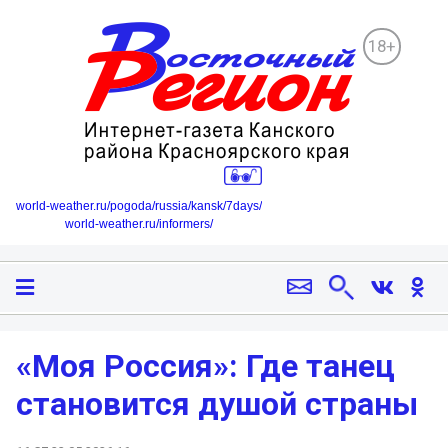
18+
world-weather.ru/pogoda/russia/kansk/7days/
world-weather.ru/informers/
«Моя Россия»: Где танец
становится душой страны