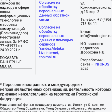
Согласие на
службой по
ул.
обработку
надзору в сфере
Кржижановского,
персональных
связи,
д.13, кор. 2
данных обратной
информационных
связи
Телефон: +7 (495)
технологий и
718-84-11
массовых
Согласие на
коммуникаций
обработку
E-mail:
(Роскомнадзор).
персональных
info@vostregion.ru
Реестровая
данных с помощью
запись Эл № ФС
И.О. главного
сервисов
77 –81971 от
редактора
Yandex.Metrika,
24.09.2021 г.
Дорохова Н.В.
LiveInternet,
top.mail.ru
ПОКАЗАТЬ
Разработчик
БАННЕРНЫЕ
сайта –
INFOROS
МЕСТА
2026
* Перечень иностранных и международных
неправительственных организаций, деятельность которых
признана нежелательной на территории Российской
Федерации:
Национальный фонд в поддержку демократии, Институт Открытое
Общество Фонд Содействия, Фонд Открытое общество, Американо-