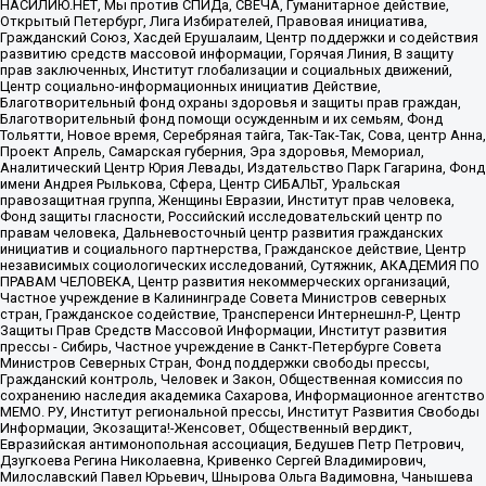
НАСИЛИЮ.НЕТ, Мы против СПИДа, СВЕЧА, Гуманитарное действие,
Открытый Петербург, Лига Избирателей, Правовая инициатива,
Гражданский Союз, Хасдей Ерушалаим, Центр поддержки и содействия
развитию средств массовой информации, Горячая Линия, В защиту
прав заключенных, Институт глобализации и социальных движений,
Центр социально-информационных инициатив Действие,
Благотворительный фонд охраны здоровья и защиты прав граждан,
Благотворительный фонд помощи осужденным и их семьям, Фонд
Тольятти, Новое время, Серебряная тайга, Так-Так-Так, Сова, центр Анна,
Проект Апрель, Самарская губерния, Эра здоровья, Мемориал,
Аналитический Центр Юрия Левады, Издательство Парк Гагарина, Фонд
имени Андрея Рылькова, Сфера, Центр СИБАЛЬТ, Уральская
правозащитная группа, Женщины Евразии, Институт прав человека,
Фонд защиты гласности, Российский исследовательский центр по
правам человека, Дальневосточный центр развития гражданских
инициатив и социального партнерства, Гражданское действие, Центр
независимых социологических исследований, Сутяжник, АКАДЕМИЯ ПО
ПРАВАМ ЧЕЛОВЕКА, Центр развития некоммерческих организаций,
Частное учреждение в Калининграде Совета Министров северных
стран, Гражданское содействие, Трансперенси Интернешнл-Р, Центр
Защиты Прав Средств Массовой Информации, Институт развития
прессы - Сибирь, Частное учреждение в Санкт-Петербурге Совета
Министров Северных Стран, Фонд поддержки свободы прессы,
Гражданский контроль, Человек и Закон, Общественная комиссия по
сохранению наследия академика Сахарова, Информационное агентство
МЕМО. РУ, Институт региональной прессы, Институт Развития Свободы
Информации, Экозащита!-Женсовет, Общественный вердикт,
Евразийская антимонопольная ассоциация, Бедушев Петр Петрович,
Дзугкоева Регина Николаевна, Кривенко Сергей Владимирович,
Милославский Павел Юрьевич, Шнырова Ольга Вадимовна, Чанышева