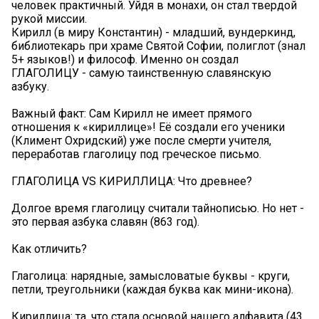
человек практичный. Уйдя в монахи, он стал твердой
рукой миссии.
Кирилл (в миру Константин) - младший, вундеркинд,
библиотекарь при храме Святой Софии, полиглот (знал
5+ языков!) и философ. Именно он создал
ГЛАГОЛИЦУ - самую таинственную славянскую
азбуку.
Важный факт: Сам Кирилл не имеет прямого
отношения к «кириллице»! Её создали его ученики
(Климент Охридский) уже после смерти учителя,
переработав глаголицу под греческое письмо.
ГЛАГОЛИЦА VS КИРИЛЛИЦА: Что древнее?
Долгое время глаголицу считали тайнописью. Но нет -
это первая азбука славян (863 год).
Как отличить?
Глаголица: нарядные, замысловатые буквы - круги,
петли, треугольники (каждая буква как мини-икона).
Кириллица: та, что стала основой нашего алфавита (43