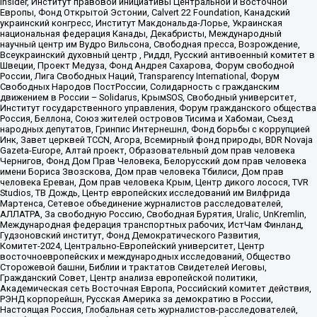
Insider, Институт правовой инициативы Центральной и Восточной
Европы, Фонд Открытой Эстонии, Calvert 22 Foundation, Канадский
украинский конгресс, Институт Макдональда-Лорье, Украинская
национальная федерация Канады, Декабристы, Международный
научный центр им Вудро Вильсона, Свободная пресса, Возрождение,
Всеукраинский духовный центр , Риддл, Русский антивоенный комитет в
Швеции, Проект Медуза, Фонд Андрея Сахарова, Форум свободной
России, Лига Свободных Наций, Transparеncy International, Форум
Свободных Народов ПостРоссии, Солидарность с гражданским
движением в России – Solidarus, КрымSOS, Свободный университет,
Институт государственного управления, Форум гражданского общества
Россия, Беллона, Союз жителей островов Тисима и Хабомаи, Съезд
народных депутатов, Гринпис Интернешнл, Фонд борьбы с коррупцией
Инк, Завет церквей TCCN, Агора, Всемирный фонд природы, BDR Novaja
Gazeta-Europe, Алтай проект, Образовательный дом прав человека
Чернигов, Фонд Дом Прав Человека, Белорусский дом прав человека
имени Бориса Звозскова, Дом прав человека Тбилиси, Дом прав
человека Ереван, Дом прав человека Крым, Центр дикого лосося, TVR
Studios, ТВ Дождь, Центр европейских исследований им Вилфрида
Мартенса, Сетевое объединение журналистов расследователей,
АЛЛАТРА, За свободную Россию, Свободная Бурятия, Uralic, UnKremlin,
Международная федерация транспортных рабочих, ИстЧам Финланд,
Гудзоновский институт, Фонд Демократического Развития,
Комитет-2024, Центрально-Европейский университет, Центр
восточноевропейских и международных исследований, Общество
Сторожевой башни, Библии и трактатов Свидетелей Иеговы,
Гражданский Совет, Центр анализа европейской политики,
Академическая сеть Восточная Европа, Российский комитет действия,
РЭНД корпорейшн, Русская Америка за демократию в России,
Настоящая Россия, Глобальная сеть журналистов-расследователей,