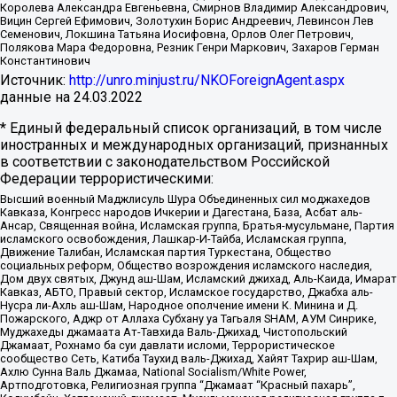
Королева Александра Евгеньевна, Смирнов Владимир Александрович,
Вицин Сергей Ефимович, Золотухин Борис Андреевич, Левинсон Лев
Семенович, Локшина Татьяна Иосифовна, Орлов Олег Петрович,
Полякова Мара Федоровна, Резник Генри Маркович, Захаров Герман
Константинович
Источник:
http://unro.minjust.ru/NKOForeignAgent.aspx
данные на
24.03.2022
* Единый федеральный список организаций, в том числе
иностранных и международных организаций, признанных
в соответствии с законодательством Российской
Федерации террористическими:
Высший военный Маджлисуль Шура Объединенных сил моджахедов
Кавказа, Конгресс народов Ичкерии и Дагестана, База, Асбат аль-
Ансар, Священная война, Исламская группа, Братья-мусульмане, Партия
исламского освобождения, Лашкар-И-Тайба, Исламская группа,
Движение Талибан, Исламская партия Туркестана, Общество
социальных реформ, Общество возрождения исламского наследия,
Дом двух святых, Джунд аш-Шам, Исламский джихад, Аль-Каида, Имарат
Кавказ, АБТО, Правый сектор, Исламское государство, Джабха аль-
Нусра ли-Ахль аш-Шам, Народное ополчение имени К. Минина и Д.
Пожарского, Аджр от Аллаха Субхану уа Тагьаля SHAM, АУМ Синрике,
Муджахеды джамаата Ат-Тавхида Валь-Джихад, Чистопольский
Джамаат, Рохнамо ба суи давлати исломи, Террористическое
сообщество Сеть, Катиба Таухид валь-Джихад, Хайят Тахрир аш-Шам,
Ахлю Сунна Валь Джамаа, National Socialism/White Power,
Артподготовка, Религиозная группа “Джамаат “Красный пахарь”,