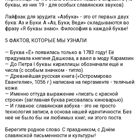
буквы, из них 19 - для особых славянских звуков).
Лайфхак для эрудита: «Азбука» - это от первых двух
букв: Аз и Буки. А «Аз, Буки, Веди» складываются во
фразу «Я буквы знаю». Философия в каждой букве!
5 ФАКТОВ, КОТОРЫЕ МЫ УЗНАЛИ
— Буква «Ё» появилась только в 1783 году! Её
придумала княгиня Дашкова, а ввел в моду Карамзин.
— До Петра I буквы кириллицы обозначали ещё и
числа (с особым значком - титло).
— Древнейшая русская книга («Остромирово
Евангелие», 1056 г.) написана на пергаменте - телячьей
коже.
— Именно оттуда выражение «писать с красной
строки» (заглавная буква рисовалась киноварью).
— И главное: славянская азбука - это не просто
технология записи, а основа нашей идентичности. Без
неё не было бы ни любимых книг, ни этого поста.
Берегите родное слово. С праздником, с Днём
славянской письменности и культуры!