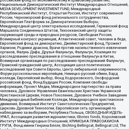
российский фонд по экономическому и правовому развитию,
Национальный Демократический Институт Международных Отношений,
MEDIA DEVELOPMENT INVESTMENT FUND, Международный
Республиканский Институт, Открытая Россия, Институт современной
России, Черноморский фонд регионального сотрудничества,
Европейская Платформа за Демократические Выборы,
Международный центр электоральных исследований, Германский фонд
Маршалла Соединенных Штатов, Тихоокеанский центр защиты
окружающей среды и природных ресурсов, Свободная Россия,
Всемирный конгресс украинцев, Атлантический совет, Человек в беде,
Европейский фонд за демократию, Джеймстаунский фонд, Прожект
Хармони, Родники дракона, Врачи против насильственного извлечения
органов, Фалунь Дафа, Друзья Фалуньгун, Фалуньгун, Коалиция по
расследованию преследования в отношении Фалуньгун в Китае,
Всемирная организация по расследованию преследований Фалуньгун,
Пражский гражданский центр, Ассоциация школ политических
исследований при Совете Европы, Центр либеральной современности,
Форум русскоязычных европейцев, Немецко-русский обмен, Бард
колледж, Европейский выбор, Фонд Ходорковского, Оксфордский
российский фонд, Фонд Будущее России, Компания свободы
информации, Проект Медиа, Международное партнерство за права
человека, Духовное Управление Евангельских Христиан Украинской
Христианской Церкви, Новое Поколение, Духовное Учебное Заведение
Международный Библейский Колледж, Международное христианское
движение, Всемирный Институт Саентологических Предприятий,
Церковь Духовной Технологии, Европейская сеть организаций по
наблюдению за выборами, Республика Польша, СВОБОДНЫЙ ИДЕЛЬ-
УРАЛ, Ассоциация развития журналистики, IStories fonds, Королевский
Институт Международных Отношений, КРИМСЬКА ПРАВОЗАХИСНА
ГРУПА, Фонд имени Генриха Бёлля, Stichting Bellingcat, Bellingcat Ltd, The