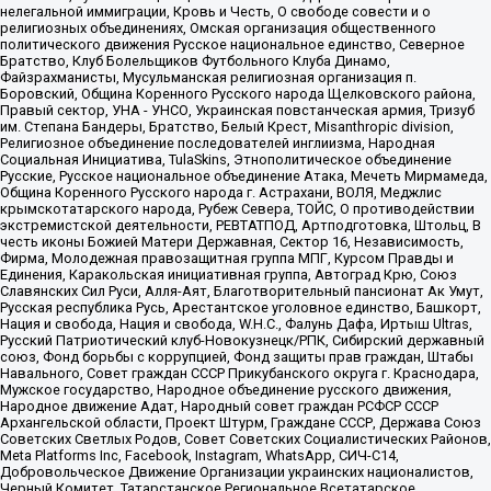
нелегальной иммиграции, Кровь и Честь, О свободе совести и о
религиозных объединениях, Омская организация общественного
политического движения Русское национальное единство, Северное
Братство, Клуб Болельщиков Футбольного Клуба Динамо,
Файзрахманисты, Мусульманская религиозная организация п.
Боровский, Община Коренного Русского народа Щелковского района,
Правый сектор, УНА - УНСО, Украинская повстанческая армия, Тризуб
им. Степана Бандеры, Братство, Белый Крест, Misanthropic division,
Религиозное объединение последователей инглиизма, Народная
Социальная Инициатива, TulaSkins, Этнополитическое объединение
Русские, Русское национальное объединение Атака, Мечеть Мирмамеда,
Община Коренного Русского народа г. Астрахани, ВОЛЯ, Меджлис
крымскотатарского народа, Рубеж Севера, ТОЙС, О противодействии
экстремистской деятельности, РЕВТАТПОД, Артподготовка, Штольц, В
честь иконы Божией Матери Державная, Сектор 16, Независимость,
Фирма, Молодежная правозащитная группа МПГ, Курсом Правды и
Единения, Каракольская инициативная группа, Автоград Крю, Союз
Славянских Сил Руси, Алля-Аят, Благотворительный пансионат Ак Умут,
Русская республика Русь, Арестантское уголовное единство, Башкорт,
Нация и свобода, Нация и свобода, W.H.С., Фалунь Дафа, Иртыш Ultras,
Русский Патриотический клуб-Новокузнецк/РПК, Сибирский державный
союз, Фонд борьбы с коррупцией, Фонд защиты прав граждан, Штабы
Навального, Совет граждан СССР Прикубанского округа г. Краснодара,
Мужское государство, Народное объединение русского движения,
Народное движение Адат, Народный совет граждан РСФСР СССР
Архангельской области, Проект Штурм, Граждане СССР, Держава Союз
Советских Светлых Родов, Совет Советских Социалистических Районов,
Meta Platforms Inc, Facebook, Instagram, WhatsApp, СИЧ-С14,
Добровольческое Движение Организации украинских националистов,
Черный Комитет, Татарстанское Региональное Всетатарское