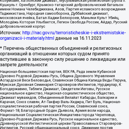
Колумбайн, Хатлонский джамаат, Мусульманская религиозная группа п.
Кушкуль г. Оренбург, Крымско-татарский добровольческий батальон
имени Номана Челебиджихана, Азов, Партия исламского возрождения
Таджикистана, Народная самооборона, Дуббайский джамаат,
московская ячейка, Батал-Хаджи Белхороев, Маньяки Культ Убийц,
Молодёжь Которая Улыбается, Легион Свобода России, Айдар, Русский
добровольческий корпус
Источник:
http://nac.gov.ru/terroristicheskie-i-ekstremistskie-
organizacii-i-materialy.html
данные на
16.11.2023
* Перечень общественных объединений и религиозных
организаций в отношении которых судом принято
вступившее в законную силу решение о ликвидации или
запрете деятельности:
Национал-большевистская партия, ВЕК РА, Рада земли Кубанской
Духовно Родовой Державы Русь, Община Духовного Управления
Асгардской Веси Беловодья, Славянская Община Капища Веды Перуна,
Мужская Духовная Семинария Староверов-Инглингов, Нурджулар, К
Богодержавию, Таблиги Джамаат, Свидетели Иеговы, Русское
национальное единство, Национал-социалистическое общество,
Джамаат мувахидов, Объединенный Вилайат Кабарды, Балкарии и
Карачая, Союз славян, Ат-Такфир Валь-Хиджра, Пит Буль, Национал-
социалистическая рабочая партия России, Славянский союз,
Формат-18, Благородный Орден Дьявола, Армия воли народа,
Национальная Социалистическая Инициатива города Череповца,
Духовно-Родовая Держава Русь, Русское национальное единство,
Древнерусской Инглистической церкви Православных Староверов-
Инглингов, Русский общенациональный союз, Движение против