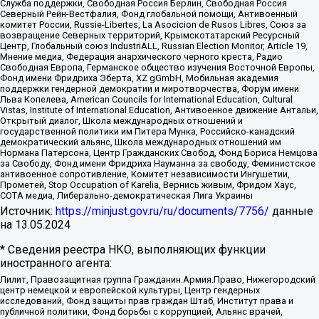
Служба поддержки, Свободная Россия Берлин, Свободная Россия
Северный Рейн-Вестфалия, Фонд глобальной помощи, Антивоенный
комитет России, Russie-Libertes, La Asocicion de Rusos Libres, Союз за
возвращение Северных территорий, Крымскотатарский Ресурсный
Центр, Глобальный союз IndustriALL, Russian Election Monitor, Article 19,
Мнение медиа, Федерация анархического черного креста, Радио
Свободная Европа, Германское общество изучения Восточной Европы,
Фонд имени Фридриха Эберта, XZ gGmbH, Мобильная академия
поддержки гендерной демократии и миротворчества, Форум имени
Льва Копелева, American Councils for International Education, Cultural
Vistas, Institute of International Education, Антивоенное движение Антальи,
Открытый диалог, Школа международных отношений и
государственной политики им Питера Мунка, Российско-канадский
демократический альянс, Школа международных отношений им
Нормана Патерсона, Центр Гражданских Свобод, Фонд Бориса Немцова
за Свободу, Фонд имени Фридриха Науманна за свободу, Феминистское
антивоенное сопротивление, Комитет независимости Ингушетии,
Прометей, Stop Occupation of Karelia, Вернись живым, Фридом Хаус,
СОТА медиа, Либерально-демократическая Лига Украины
Источник:
https://minjust.gov.ru/ru/documents/7756/
данные
на
13.05.2024
* Сведения реестра НКО, выполняющих функции
иностранного агента:
Лилит, Правозащитная группа Гражданин.Армия.Право, Нижегородский
центр немецкой и европейской культуры, Центр гендерных
исследований, Фонд защиты прав граждан Штаб, Институт права и
публичной политики, Фонд борьбы с коррупцией, Альянс врачей,