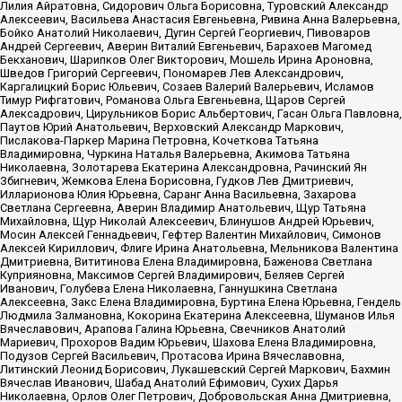
Лилия Айратовна, Сидорович Ольга Борисовна, Туровский Александр
Алексеевич, Васильева Анастасия Евгеньевна, Ривина Анна Валерьевна,
Бойко Анатолий Николаевич, Дугин Сергей Георгиевич, Пивоваров
Андрей Сергеевич, Аверин Виталий Евгеньевич, Барахоев Магомед
Бекханович, Шарипков Олег Викторович, Мошель Ирина Ароновна,
Шведов Григорий Сергеевич, Пономарев Лев Александрович,
Каргалицкий Борис Юльевич, Созаев Валерий Валерьевич, Исламов
Тимур Рифгатович, Романова Ольга Евгеньевна, Щаров Сергей
Алексадрович, Цирульников Борис Альбертович, Гасан Ольга Павловна,
Паутов Юрий Анатольевич, Верховский Александр Маркович,
Пислакова-Паркер Марина Петровна, Кочеткова Татьяна
Владимировна, Чуркина Наталья Валерьевна, Акимова Татьяна
Николаевна, Золотарева Екатерина Александровна, Рачинский Ян
Збигневич, Жемкова Елена Борисовна, Гудков Лев Дмитриевич,
Илларионова Юлия Юрьевна, Саранг Анна Васильевна, Захарова
Светлана Сергеевна, Аверин Владимир Анатольевич, Щур Татьяна
Михайловна, Щур Николай Алексеевич, Блинушов Андрей Юрьевич,
Мосин Алексей Геннадьевич, Гефтер Валентин Михайлович, Симонов
Алексей Кириллович, Флиге Ирина Анатольевна, Мельникова Валентина
Дмитриевна, Вититинова Елена Владимировна, Баженова Светлана
Куприяновна, Максимов Сергей Владимирович, Беляев Сергей
Иванович, Голубева Елена Николаевна, Ганнушкина Светлана
Алексеевна, Закс Елена Владимировна, Буртина Елена Юрьевна, Гендель
Людмила Залмановна, Кокорина Екатерина Алексеевна, Шуманов Илья
Вячеславович, Арапова Галина Юрьевна, Свечников Анатолий
Мариевич, Прохоров Вадим Юрьевич, Шахова Елена Владимировна,
Подузов Сергей Васильевич, Протасова Ирина Вячеславовна,
Литинский Леонид Борисович, Лукашевский Сергей Маркович, Бахмин
Вячеслав Иванович, Шабад Анатолий Ефимович, Сухих Дарья
Николаевна, Орлов Олег Петрович, Добровольская Анна Дмитриевна,