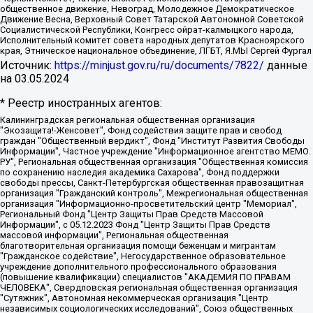
общественное движение, Невоград, Молодежное Демократическое
Движение Весна, Верховный Совет Татарской Автономной Советской
Социалистической Республики, Конгресс ойрат-калмыцкого народа,
Исполнительный комитет совета народных депутатов Красноярского
края, Этническое национальное объединение, ЛГБТ, Я.МЫ Сергей Фургал
Источник:
https://minjust.gov.ru/ru/documents/7822/
данные
на
03.05.2024
* Реестр иностранных агентов:
Калининградская региональная общественная организация "Экозащита!-Женсовет", Фонд содействия защите прав и свобод граждан "Общественный вердикт", Фонд "Институт Развития Свободы Информации", Частное учреждение "Информационное агентство МЕМО. РУ", Региональная общественная организация "Общественная комиссия по сохранению наследия академика Сахарова", Фонд поддержки свободы прессы, Санкт-Петербургская общественная правозащитная организация "Гражданский контроль", Межрегиональная общественная организация "Информационно-просветительский центр "Мемориал", Региональный Фонд "Центр Защиты Прав Средств Массовой Информации", с 05.12.2023 Фонд "Центр Защиты Прав Средств массовой информации", Региональная общественная благотворительная организация помощи беженцам и мигрантам "Гражданское содействие", Негосударственное образовательное учреждение дополнительного профессионального образования (повышение квалификации) специалистов "АКАДЕМИЯ ПО ПРАВАМ ЧЕЛОВЕКА", Свердловская региональная общественная организация "Сутяжник", Автономная некоммерческая организация "Центр независимых социологических исследований", Союз общественных объединений "Российский исследовательский центр по правам человека", Региональное общественное учреждение научно-информационный центр "МЕМОРИАЛ", Некоммерческая организация "Фонд защиты гласности", Автономная некоммерческая организация "Институт прав человека", Городская общественная организация "Екатеринбургское общество "МЕМОРИАЛ", Городская общественная организация "Рязанское историко-просветительское и правозащитное общество "Мемориал" (Рязанский Мемориал), Челябинский региональный орган общественной самодеятельности – женское общественное объединение "Женщины Евразии", Челябинский региональный орган общественной самодеятельности "Уральская правозащитная группа", Фонд содействия защите здоровья и социальной справедливости имени Андрея Рылькова, Автономная Некоммерческая Организация "Аналитический Центр Юрия Левады", Автономная некоммерческая организация социальной поддержки населения "Проект Апрель", Региональная общественная организация помощи женщинам и детям, находящимся в кризисной ситуации "Информационно-методический центр "Анна", Фонд содействия развитию массовых коммуникаций и правовому просвещению "Так-так-Так", Фонд содействия устойчивому развитию "Серебряная тайга", Свердловский региональный общественный фонд социальных проектов "Новое время", "Idel.Реалии", Кавказ.Реалии, Крым.Реалии, Телеканал Настоящее Время, Татаро-башкирская служба Радио Свобода (Azatliq Radiosi), Радио Свободная Европа/Радио Свобода (PCE/PC), "Сибирь.Реалии", "Фактограф", Благотворительный фонд помощи осужденным и их семьям, Автономная некоммерческая организация "Институт глобализации и социальных движений", Фонд "В защиту прав заключенных", Частное учреждение "Центр поддержки и содействия развитию средств массовой информации", Пензенский региональный общественный благотворительный фонд "Гражданский союз", "Север.Реалии", Некоммерческая организация Фонд "Правовая инициатива", Общество с ограниченной ответственностью "Радио Свободная Европа/Радио Свобода", Чешское информационное агентство "MEDIUM-ORIENT", Красноярская региональная общественная организация "Мы против СПИДа", Камалягин Денис Николаевич, Маркелов Сергей Евгеньевич, Пономарев Лев Александрович, Савицкая Людмила Алексеевна, Автономная некоммерческая организация "Центр по работе с проблемой насилия "НАСИЛИЮ.НЕТ", Межрегиональный профессиональный союз работников здравоохранения "Альянс врачей", Юридическое лицо, зарегистрированное в Латвийской Республике, SIA "Medusa Project" (регистрационный номер 40103797863, дата регистрации 10.06.2014), Некоммерческая организация "Фонд по борьбе с коррупцией", Автономная некоммерческая организация "Институт права и публичной политики", Баданин Роман Сергеевич, Гликин Максим Александрович, Железнова Мария Михайловна, Лукьянова Юлия Сергеевна, Маетная Елизавета Витальевна, Маняхин Петр Борисович, Чуракова Ольга Владимировна, Ярош Юлия Петровна, Юридическое лицо "The Insider SIA", зарегистрированное в Риге, Латвийская Республика (дата регистрации 26.06.2015), являющееся администратором доменного имени интернет-издания "The Insider SIA", https://theins.ru, Постернак Алексей Евгеньевич, Рубин Михаил Аркадьевич, Анин Роман Александрович, Юридическое лицо Istories fonds, зарегистрированное в Латвийской Республике (регистрационный номер 50008295751, дата регистрации 24.02.2020), Великовский Дмитрий Александрович, Долинина Ирина Николаевна, Мароховская Алеся Алексеевна, Шлейнов Роман Юрьевич, Шмагун Олеся Валентиновна, Общество с ограниченной ответственностью "Альтаир 2021", Общество с ограниченной ответственностью "Вега 2021", Общество с ограниченной ответственностью "Главный редактор 2021", Общество с ограниченной ответственностью "Ромашки монолит", Важенков Артем Валерьевич, Ивановская областная общественная организация "Центр гендерных исследований", Гурман Юрий Альбертович, Медиапроект "ОВД-Инфо", Егоров Владимир Владимирович, Жилинский Владимир Александрович, Общество с ограниченной ответственностью "ЗП", Иванова София Юрьевна, Карезина Инна Павловна, Кильтау Екатерина Викторовна, Петров Алексей Викторович, Пискунов Сергей Евгеньевич, Смирнов Сергей Сергеевич, Тихонов Михаил Сергеевич, Общество с ограниченной ответственностью "ЖУРНАЛИСТ-ИНОСТРАННЫЙ АГЕНТ", Арапова Галина Юрьевна, Вольтская Татьяна Анатольевна, Американская компания "Mason G.E.S. Anonymous Foundation" (США), являющаяся владельцем интернет-издания https://mnews.world/, Компания "Stichting Bellingcat", зарегистрированная в Нидерландах (дата регистрации 11.07.2018), Захаров Андрей Вячеславович, Клепиковская Екатерина Дмитриевна, Общество с ограниченной ответственностью "МЕМО", Перл Роман Александрович, Симонов Евгений Алексеевич, Соловьева Елена Анатольевна, Сотников Даниил Владимирович, Сурначева Елизавета Дмитриевна, Автономная некоммерческая организация по защите прав человека и информированию населения "Якутия – Наше Мнение", Общество с ограниченной ответственностью "Москоу диджитал медиа", с 26.01.2023 Общество с ограниченной ответственностью "Чайка Белые сады", Ветошкина Валерия Валерьевна, Заговора Максим Александрович, Межрегиональное общественное движение "Российская ЛГБТ - сеть", Оленичев Максим Владимирович, Павлов Иван Юрьевич, Скворцова Елена Сергеевна, Общество с ограниченной ответственностью "Как бы инагент", Кочетков Игорь Викторович, Общество с ограниченной ответственностью "Честные выборы", Еланчик Олег Александрович, Общество с ограниченной ответственностью "Нобелевский призыв", Гималова Регина Эмилевна, Григорьев Андрей Валерьевич, Григорьева Алина Александровна, Ассоциация по содействию защите прав призывников, альтернативнослужащих и военнослужащих "Правозащитная группа "Гражданин.Армия.Право", Хисамова Регина Фаритовна, Автономная некоммерческая организация по реализации социально-правовых программ "Лилит", Дальневосточное общественное движение "Маяк", Санкт-Петербургская ЛГБТ-инициативная группа "Выход", Инициативная группа ЛГБТ+ "Реверс", Алексеев Андрей Викторович, Бекбулатова Таисия Львовна, Беляев Иван Михайлович, Владыкина Елена Сергеевна, Гельман Марат Александрович, Никульшина Вероника Юрьевна, Толоконникова Надежда Андреевна, Шендерович Виктор Анатольевич, Общество с ограниченной ответственностью "Данное сообщение", Общество с ограниченной ответственностью Издательский дом "Новая глава", Айнбиндер Александра Александровна, Московский комьюнити-центр для ЛГБТ+инициатив, Благотворительный фонд развития филантропии, Deutsche Welle (Германия, Kurt-Schumacher-Strasse 3, 53113 Bonn), Борзунова Мария Михайловна, Воробьев Виктор Викторович, Голубева Анна Львовна, Константинова Алла Михайловна, Малкова Ирина Владимировна, Мурадов Мурад Абдулгалимович, Осетинская Елизавета Николаевна, Понасенков Евгений Николаевич, Ганапольский Матвей Юрьевич, Киселев Евгений Алексеевич, Борухович Ирина Григорьевна, Дремин Иван Тимофеевич, Дубровский Дмитрий Викторович, Красноярская региональная общественная организация поддержки и развития альтернативных образовательных технологий и межкультурных коммуникаций "ИНТЕРРА", Маяковская Екатерина Алексеевна, Фейгин Марк Захарович, Филимонов Андрей Викторович, Дзугкоева Регина Николаевна, Доброхотов Роман Александрович, Дудь Юрий Александрович, Елкин Сергей Владимирович, Кругликов Кирилл Игоревич, Сабунаева Мария Леонидовна, Семенов Алексей Владимирович, Шаинян Карен Багратович, Шульман Екатерина Михайловна, Асафьев Артур Валерьевич, Вахштайн Виктор Семенович, Венедиктов Алексей Алексеевич, Лушникова Екатерина Евгеньевна, Волков Леонид Михайлович, Невзоров Александр Глебович, Пархоменко Сергей Борисович, Сироткин Ярослав Николаевич, Кара-Мурза Владимир Владимирович, Баранова Наталья Владимировна, Гозман Леонид Яковлевич, Кагарлицкий Борис Юльевич, Климарев Михаил Валерьевич, Милов Владимир Станиславович, Автономная некоммерческая организация Краснодарский центр современного искусства "Типография", Моргенштерн Алишер Тагирович, Соболь Любовь Эдуардовна, Общество с ограниченной ответственностью "ЛИЗА НОРМ", Каспаров Гарри Кимович, Ходорковский Михаил Борисович, Общество с ограниченной ответственностью "Апрельские тезисы", Данилович Ирина Брониславовна, Кашин Олег Владимирович, Петров Николай Владимирович, Пивоваров Алексей Владимирович, Соколов Михаил Владимирович, Цветкова Юлия Владимировна, Чичваркин Евгений Александрович, Комитет против пыток/Команда против пыток, Общество с ограниченной ответственностью "Первый научный", Общество с ограниченной ответственностью "Вертолет и ко", Белоцерковская Вероника Борисовна, Кац Максим Евгеньевич, Лазарева Татьяна Юрьевна, Шаведдинов Руслан Табризович, Яшин Илья Валерьевич, Общество с ограниченной ответственностью "Иноагент ААВ", Алешковский Дмитрий Петрович, Альбац Евгения Марковна, Быков Дмитрий Львович, Галямина Юлия Евгеньевна, Лойко Сергей Леонидович, Мартынов Кирилл Константинович, Медведев Сергей Александрович, Крашенинников Федор Геннадиевич, Гордеева Катерина Вл