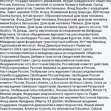
Институт государственного управления, Форум гражданского общества
Россия, Беллона, Союз жителей островов Тисима и Хабомаи, Съезд
народных депутатов, Гринпис Интернешнл, Фонд борьбы с коррупцией
Инк, Завет церквей TCCN, Агора, Всемирный фонд природы, BDR Novaja
Gazeta-Europe, Алтай проект, Образовательный дом прав человека
Чернигов, Фонд Дом Прав Человека, Белорусский дом прав человека
имени Бориса Звозскова, Дом прав человека Тбилиси, Дом прав
человека Ереван, Дом прав человека Крым, Центр дикого лосося, TVR
Studios, ТВ Дождь, Центр европейских исследований им Вилфрида
Мартенса, Сетевое объединение журналистов расследователей,
АЛЛАТРА, За свободную Россию, Свободная Бурятия, Uralic, UnKremlin,
Международная федерация транспортных рабочих, ИстЧам Финланд,
Гудзоновский институт, Фонд Демократического Развития,
Комитет-2024, Центрально-Европейский университет, Центр
восточноевропейских и международных исследований, Общество
Сторожевой башни, Библии и трактатов Свидетелей Иеговы,
Гражданский Совет, Центр анализа европейской политики,
Академическая сеть Восточная Европа, Российский комитет действия,
РЭНД корпорейшн, Русская Америка за демократию в России,
Настоящая Россия, Глобальная сеть журналистов-расследователей,
Служба поддержки, Свободная Россия Берлин, Свободная Россия
Северный Рейн-Вестфалия, Фонд глобальной помощи, Антивоенный
комитет России, Russie-Libertes, La Asocicion de Rusos Libres, Союз за
возвращение Северных территорий, Крымскотатарский Ресурсный
Центр, Глобальный союз IndustriALL, Russian Election Monitor, Article 19,
Мнение медиа, Федерация анархического черного креста, Радио
Свободная Европа, Германское общество изучения Восточной Европы,
Фонд имени Фридриха Эберта, XZ gGmbH, Мобильная академия
поддержки гендерной демократии и миротворчества, Форум имени
Льва Копелева, American Councils for International Education, Cultural