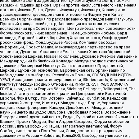
Европейский фонд за демократию, Джеймстаунский фонд, Прожект
Хармони, Родники дракона, Врачи против насильственного извлечения
органов, Фалунь Дафа, Друзья Фалуньгун, Фалуньгун, Коалиция по
расследованию преследования в отношении Фалуньгун в Китае,
Всемирная организация по расследованию преследований Фалуньгун,
Пражский гражданский центр, Ассоциация школ политических
исследований при Совете Европы, Центр либеральной современности,
Форум русскоязычных европейцев, Немецко-русский обмен, Бард
колледж, Европейский выбор, Фонд Ходорковского, Оксфордский
российский фонд, Фонд Будущее России, Компания свободы
информации, Проект Медиа, Международное партнерство за права
человека, Духовное Управление Евангельских Христиан Украинской
Христианской Церкви, Новое Поколение, Духовное Учебное Заведение
Международный Библейский Колледж, Международное христианское
движение, Всемирный Институт Саентологических Предприятий,
Церковь Духовной Технологии, Европейская сеть организаций по
наблюдению за выборами, Республика Польша, СВОБОДНЫЙ ИДЕЛЬ-
УРАЛ, Ассоциация развития журналистики, IStories fonds, Королевский
Институт Международных Отношений, КРИМСЬКА ПРАВОЗАХИСНА
ГРУПА, Фонд имени Генриха Бёлля, Stichting Bellingcat, Bellingcat Ltd, The
Insider, Институт правовой инициативы Центральной и Восточной
Европы, Фонд Открытой Эстонии, Calvert 22 Foundation, Канадский
украинский конгресс, Институт Макдональда-Лорье, Украинская
национальная федерация Канады, Декабристы, Международный
научный центр им Вудро Вильсона, Свободная пресса, Возрождение,
Всеукраинский духовный центр , Риддл, Русский антивоенный комитет в
Швеции, Проект Медуза, Фонд Андрея Сахарова, Форум свободной
России, Лига Свободных Наций, Transparеncy International, Форум
Свободных Народов ПостРоссии, Солидарность с гражданским
движением в России – Solidarus, КрымSOS, Свободный университет,