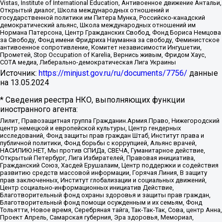
Vistas, Institute of International Education, Антивоенное движение Антальи,
Открытый диалог, Школа международных отношений и
государственной политики им Питера Мунка, Российско-канадский
демократический альянс, Школа международных отношений им
Нормана Патерсона, Центр Гражданских Свобод, Фонд Бориса Немцова
за Свободу, Фонд имени Фридриха Науманна за свободу, Феминистское
антивоенное сопротивление, Комитет независимости Ингушетии,
Прометей, Stop Occupation of Karelia, Вернись живым, Фридом Хаус,
СОТА медиа, Либерально-демократическая Лига Украины
Источник:
https://minjust.gov.ru/ru/documents/7756/
данные
на
13.05.2024
* Сведения реестра НКО, выполняющих функции
иностранного агента:
Лилит, Правозащитная группа Гражданин.Армия.Право, Нижегородский
центр немецкой и европейской культуры, Центр гендерных
исследований, Фонд защиты прав граждан Штаб, Институт права и
публичной политики, Фонд борьбы с коррупцией, Альянс врачей,
НАСИЛИЮ.НЕТ, Мы против СПИДа, СВЕЧА, Гуманитарное действие,
Открытый Петербург, Лига Избирателей, Правовая инициатива,
Гражданский Союз, Хасдей Ерушалаим, Центр поддержки и содействия
развитию средств массовой информации, Горячая Линия, В защиту
прав заключенных, Институт глобализации и социальных движений,
Центр социально-информационных инициатив Действие,
Благотворительный фонд охраны здоровья и защиты прав граждан,
Благотворительный фонд помощи осужденным и их семьям, Фонд
Тольятти, Новое время, Серебряная тайга, Так-Так-Так, Сова, центр Анна,
Проект Апрель, Самарская губерния, Эра здоровья, Мемориал,