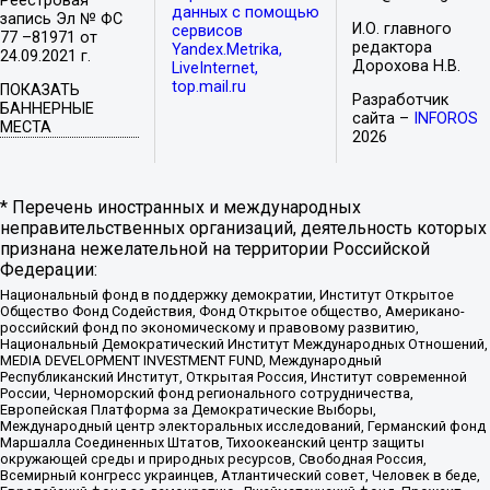
Реестровая
данных с помощью
запись Эл № ФС
И.О. главного
сервисов
77 –81971 от
редактора
Yandex.Metrika,
24.09.2021 г.
Дорохова Н.В.
LiveInternet,
top.mail.ru
ПОКАЗАТЬ
Разработчик
БАННЕРНЫЕ
сайта –
INFOROS
МЕСТА
2026
* Перечень иностранных и международных
неправительственных организаций, деятельность которых
признана нежелательной на территории Российской
Федерации:
Национальный фонд в поддержку демократии, Институт Открытое
Общество Фонд Содействия, Фонд Открытое общество, Американо-
российский фонд по экономическому и правовому развитию,
Национальный Демократический Институт Международных Отношений,
MEDIA DEVELOPMENT INVESTMENT FUND, Международный
Республиканский Институт, Открытая Россия, Институт современной
России, Черноморский фонд регионального сотрудничества,
Европейская Платформа за Демократические Выборы,
Международный центр электоральных исследований, Германский фонд
Маршалла Соединенных Штатов, Тихоокеанский центр защиты
окружающей среды и природных ресурсов, Свободная Россия,
Всемирный конгресс украинцев, Атлантический совет, Человек в беде,