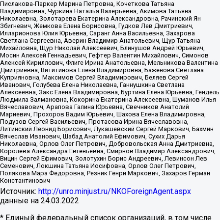
Пислакова-Паркер Марина Петровна, Кочеткова Татьяна
Владимировна, Чуркина Наталья Валерьевна, Акимова Татьяна
Николаевна, Золотарева Екатерина Александровна, Рачинский Ян
Збигневич, Жемкова Елена Борисовна, Гудков Лев Дмитриевич,
Илларионова Юлия Юрьевна, Саранг Анна Васильевна, Захарова
Светлана Сергеевна, Аверин Владимир Анатольевич, Щур Татьяна
Михайловна, Щур Николай Алексеевич, Блинушов Андрей Юрьевич,
Мосин Алексей Геннадьевич, Гефтер Валентин Михайлович, Симонов
Алексей Кириллович, Флиге Ирина Анатольевна, Мельникова Валентина
Дмитриевна, Вититинова Елена Владимировна, Баженова Светлана
Куприяновна, Максимов Сергей Владимирович, Беляев Сергей
Иванович, Голубева Елена Николаевна, Ганнушкина Светлана
Алексеевна, Закс Елена Владимировна, Буртина Елена Юрьевна, Гендель
Людмила Залмановна, Кокорина Екатерина Алексеевна, Шуманов Илья
Вячеславович, Арапова Галина Юрьевна, Свечников Анатолий
Мариевич, Прохоров Вадим Юрьевич, Шахова Елена Владимировна,
Подузов Сергей Васильевич, Протасова Ирина Вячеславовна,
Литинский Леонид Борисович, Лукашевский Сергей Маркович, Бахмин
Вячеслав Иванович, Шабад Анатолий Ефимович, Сухих Дарья
Николаевна, Орлов Олег Петрович, Добровольская Анна Дмитриевна,
Королева Александра Евгеньевна, Смирнов Владимир Александрович,
Вицин Сергей Ефимович, Золотухин Борис Андреевич, Левинсон Лев
Семенович, Локшина Татьяна Иосифовна, Орлов Олег Петрович,
Полякова Мара Федоровна, Резник Генри Маркович, Захаров Герман
Константинович
Источник:
http://unro.minjust.ru/NKOForeignAgent.aspx
данные на
24.03.2022
* Единый федеральный список организаций, в том числе