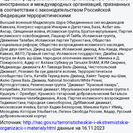
иностранных и международных организаций, признанных
в соответствии с законодательством Российской
Федерации террористическими:
Высший военный Маджлисуль Шура Объединенных сил моджахедов
Кавказа, Конгресс народов Ичкерии и Дагестана, База, Асбат аль-
Ансар, Священная война, Исламская группа, Братья-мусульмане, Партия
исламского освобождения, Лашкар-И-Тайба, Исламская группа,
Движение Талибан, Исламская партия Туркестана, Общество
социальных реформ, Общество возрождения исламского наследия,
Дом двух святых, Джунд аш-Шам, Исламский джихад, Аль-Каида, Имарат
Кавказ, АБТО, Правый сектор, Исламское государство, Джабха аль-
Нусра ли-Ахль аш-Шам, Народное ополчение имени К. Минина и Д.
Пожарского, Аджр от Аллаха Субхану уа Тагьаля SHAM, АУМ Синрике,
Муджахеды джамаата Ат-Тавхида Валь-Джихад, Чистопольский
Джамаат, Рохнамо ба суи давлати исломи, Террористическое
сообщество Сеть, Катиба Таухид валь-Джихад, Хайят Тахрир аш-Шам,
Ахлю Сунна Валь Джамаа, National Socialism/White Power,
Артподготовка, Религиозная группа “Джамаат “Красный пахарь”,
Колумбайн, Хатлонский джамаат, Мусульманская религиозная группа п.
Кушкуль г. Оренбург, Крымско-татарский добровольческий батальон
имени Номана Челебиджихана, Азов, Партия исламского возрождения
Таджикистана, Народная самооборона, Дуббайский джамаат,
московская ячейка, Батал-Хаджи Белхороев, Маньяки Культ Убийц,
Молодёжь Которая Улыбается, Легион Свобода России, Айдар, Русский
добровольческий корпус
Источник:
http://nac.gov.ru/terroristicheskie-i-ekstremistskie-
organizacii-i-materialy.html
данные на
16.11.2023