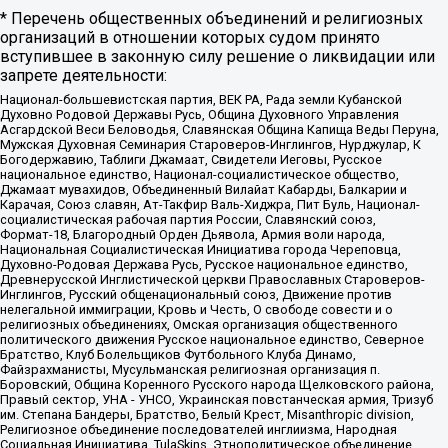
* Перечень общественных объединений и религиозных
организаций в отношении которых судом принято
вступившее в законную силу решение о ликвидации или
запрете деятельности:
Национал-большевистская партия, ВЕК РА, Рада земли Кубанской
Духовно Родовой Державы Русь, Община Духовного Управления
Асгардской Веси Беловодья, Славянская Община Капища Веды Перуна,
Мужская Духовная Семинария Староверов-Инглингов, Нурджулар, К
Богодержавию, Таблиги Джамаат, Свидетели Иеговы, Русское
национальное единство, Национал-социалистическое общество,
Джамаат мувахидов, Объединенный Вилайат Кабарды, Балкарии и
Карачая, Союз славян, Ат-Такфир Валь-Хиджра, Пит Буль, Национал-
социалистическая рабочая партия России, Славянский союз,
Формат-18, Благородный Орден Дьявола, Армия воли народа,
Национальная Социалистическая Инициатива города Череповца,
Духовно-Родовая Держава Русь, Русское национальное единство,
Древнерусской Инглистической церкви Православных Староверов-
Инглингов, Русский общенациональный союз, Движение против
нелегальной иммиграции, Кровь и Честь, О свободе совести и о
религиозных объединениях, Омская организация общественного
политического движения Русское национальное единство, Северное
Братство, Клуб Болельщиков Футбольного Клуба Динамо,
Файзрахманисты, Мусульманская религиозная организация п.
Боровский, Община Коренного Русского народа Щелковского района,
Правый сектор, УНА - УНСО, Украинская повстанческая армия, Тризуб
им. Степана Бандеры, Братство, Белый Крест, Misanthropic division,
Религиозное объединение последователей инглиизма, Народная
Социальная Инициатива, TulaSkins, Этнополитическое объединение