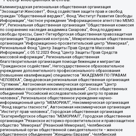
Калининградская региональная общественная организация "Экозащита!-Женсовет", Фонд содействия защите прав и свобод граждан "Общественный вердикт", Фонд "Институт Развития Свободы Информации", Частное учреждение "Информационное агентство МЕМО. РУ", Региональная общественная организация "Общественная комиссия по сохранению наследия академика Сахарова", Фонд поддержки свободы прессы, Санкт-Петербургская общественная правозащитная организация "Гражданский контроль", Межрегиональная общественная организация "Информационно-просветительский центр "Мемориал", Региональный Фонд "Центр Защиты Прав Средств Массовой Информации", с 05.12.2023 Фонд "Центр Защиты Прав Средств массовой информации", Региональная общественная благотворительная организация помощи беженцам и мигрантам "Гражданское содействие", Негосударственное образовательное учреждение дополнительного профессионального образования (повышение квалификации) специалистов "АКАДЕМИЯ ПО ПРАВАМ ЧЕЛОВЕКА", Свердловская региональная общественная организация "Сутяжник", Автономная некоммерческая организация "Центр независимых социологических исследований", Союз общественных объединений "Российский исследовательский центр по правам человека", Региональное общественное учреждение научно-информационный центр "МЕМОРИАЛ", Некоммерческая организация "Фонд защиты гласности", Автономная некоммерческая организация "Институт прав человека", Городская общественная организация "Екатеринбургское общество "МЕМОРИАЛ", Городская общественная организация "Рязанское историко-просветительское и правозащитное общество "Мемориал" (Рязанский Мемориал), Челябинский региональный орган общественной самодеятельности – женское общественное объединение "Женщины Евразии", Челябинский региональный орган общественной самодеятельности "Уральская правозащитная группа", Фонд содействия защите здоровья и социальной справедливости имени Андрея Рылькова, Автономная Некоммерческая Организация "Аналитический Центр Юрия Левады", Автономная некоммерческая организация социальной поддержки населения "Проект Апрель", Региональная общественная организация помощи женщинам и детям, находящимся в кризисной ситуации "Информационно-методический центр "Анна", Фонд содействия развитию массовых коммуникаций и правовому просвещению "Так-так-Так", Фонд содействия устойчивому развитию "Серебряная тайга", Свердловский региональный общественный фонд социальных проектов "Новое время", "Idel.Реалии", Кавказ.Реалии, Крым.Реалии, Телеканал Настоящее Время, Татаро-башкирская служба Радио Свобода (Azatliq Radiosi), Радио Свободная Европа/Радио Свобода (PCE/PC), "Сибирь.Реалии", "Фактограф", Благотворительный фонд помощи осужденным и их семьям, Автономная некоммерческая организация "Институт глобализации и социальных движений", Фонд "В защиту прав заключенных", Частное учреждение "Центр поддержки и содействия развитию средств массовой информации", Пензенский региональный общественный благотворительный фонд "Гражданский союз", "Север.Реалии", Некоммерческая организация Фонд "Правовая инициатива", Общество с ограниченной ответственностью "Радио Свободная Европа/Радио Свобода", Чешское информационное агентство "MEDIUM-ORIENT", Красноярская региональная общественная организация "Мы против СПИДа", Камалягин Денис Николаевич, Маркелов Сергей Евгеньевич, Пономарев Лев Александрович, Савицкая Людмила Алексеевна, Автономная некоммерческая организация "Центр по работе с проблемой насилия "НАСИЛИЮ.НЕТ", Межрегиональный профессиональный союз работников здравоохранения "Альянс врачей", Юридическое лицо, зарегистрированное в Латвийской Республике, SIA "Medusa Project" (регистрационный номер 40103797863, дата регистрации 10.06.2014), Некоммерческая организация "Фонд по борьбе с коррупцией", Автономная некоммерческая организация "Институт права и публичной политики", Баданин Роман Сергеевич, Гликин Максим Александрович, Железнова Мария Михайловна, Лукьянова Юлия Сергеевна, Маетная Елизавета Витальевна, Маняхин Петр Борисович, Чуракова Ольга Владимировна, Ярош Юлия Петровна, Юридическое лицо "The Insider SIA", зарегистрированное в Риге, Латвийская Республика (дата регистрации 26.06.2015), являющееся администратором доменного имени интернет-издания "The Insider SIA", https://theins.ru, Постернак Алексей Евгеньевич, Рубин Михаил Аркадьевич, Анин Роман Александрович, Юридическое лицо Istories fonds, зарегистрированное в Латвийской Республике (регистрационный номер 50008295751, дата регистрации 24.02.2020), Великовский Дмитрий Александрович, Долинина Ирина Николаевна, Мароховская Алеся Алексеевна, Шлейнов Роман Юрьевич, Шмагун Олеся Валентиновна, Общество с ограниченной ответственностью "Альтаир 2021", Общество с ограниченной ответственностью "Вега 2021", Общество с ограниченной ответственностью "Главный редактор 2021", Общество с ограниченной ответственностью "Ромашки монолит", Важенков Артем Валерьевич, Ивановская областная общественная организация "Центр гендерных исследований", Гурман Юрий Альбертович, Медиапроект "ОВД-Инфо", Егоров Владимир Владимирович, Жилинский Владимир Александрович, Общество с ограниченной ответственностью "ЗП", Иванова София Юрьевна, Карезина Инна Павловна, Кильтау Екатерина Викторовна, Петров Алексей Викторович, Пискунов Сергей Евгеньевич, Смирнов Сергей Сергеевич, Тихонов Михаил Сергеевич, Общество с ограниченной ответственностью "ЖУРНАЛИСТ-ИНОСТРАННЫЙ АГЕНТ", Арапова Галина Юрьевна, Вольтская Татьяна Анатольевна, Американская компания "Mason G.E.S. Anonymous Foundation" (США), являющаяся владельцем интернет-издания https://mnews.world/, Компания "Stichting Bellingcat", зарегистрированная в Нидерландах (дата регистрации 11.07.2018), Захаров Андрей Вячеславович, Клепиковская Екатерина Дмитриевна, Общество с ограниченной ответственностью "МЕМО", Перл Роман Александрович, Симонов Евгений Алексеевич, Соловьева Елена Анатольевна, Сотников Даниил Владимирович, Сурначева Елизавета Дмитриевна, Автономная некоммерческая организация по защите прав человека и информированию населения "Якутия – Наше Мнение", Общество с ограниченной ответственностью "Москоу диджитал медиа", с 26.01.2023 Общество с ограниченной ответственностью "Чайка Белые сады", Ветошкина Валерия Валерьевна, Заговора Максим Александрович, Межрегиональное общественное движение "Российская ЛГБТ - сеть", Оленичев Максим Владимирович, Павлов Иван Юрьевич, Скворцова Елена Сергеевна, Общество с ограниченной ответственностью "Как бы инагент", Кочетков Игорь Викторович, Общество с ограниченной ответственностью "Честные выборы", Еланчик Олег Александрович, Общество с ограниченной ответственностью "Нобелевский призыв", Гималова Регина Эмилевна, Григорьев Андрей Валерьевич, Григорьева Алина Александровна, Ассоциация по содействию защите прав призывников, альтернативнослужащих и военнослужащих "Правозащитная группа "Гражданин.Армия.Право", Хисамова Регина Фаритовна, Автономная некоммерческая организация по реализации социально-правовых программ "Лилит", Дальневосточное общественное движение "Маяк", Санкт-Петербургская ЛГБТ-инициативная группа "Выход", Инициативная группа ЛГБТ+ "Реверс", Алексеев Андрей Викторович, Бекбулатова Таисия Львовна, Беляев Иван Михайлович, Владыкина Елена Сергеевна, Гельман Марат Александрович, Никульшина Вероника Юрьевна, Толоконникова Надежда Андреевна, Шендерович Виктор Анатольевич, Общество с ограниченной ответственностью "Данное сообщение", Общество с ограниченной ответственностью Издательский дом "Новая глава", Айнбиндер Александра Александровна, Московский комьюнити-центр для ЛГБТ+инициатив, Благотворительный фонд развития филантропии, Deutsche Welle (Германия, Kurt-Schumacher-Strasse 3, 53113 Bonn), Борзунова Мария Михайловна, Воробьев Виктор Викторович, Голубева Анна Львовна, Константинова Алла Михайловна, Малкова Ирина Владимировна, Мурадов Мурад Абдулгалимович, Осетинская Елизавета Николаевна, Понасенков Евгений Николаевич, Ганапольский Матвей Юрьевич, Киселев Евгений Алексеевич, Борухович Ирина Григорьевна, Дремин Иван Тимофеевич, Дубровский Дмитрий Викторович, Красноярская региональная общественная организация поддержки и развития альтернативных образовательных технологий и межкультурных коммуникаций "ИНТЕРРА", Маяковская Екатерина Алексеевна, Фейгин Марк Захарович, Филимонов Андрей Викторович, Дзугкоева Регина Николаевна, Доброхотов Роман Александрович, Дудь Юрий Александрович, Елкин Сергей Владимирович, Кругликов Кирилл Игоревич, Сабунаева Мария Леонидовна, Семенов Алексей Владимирович, Шаинян Карен Багратович, Шульман Екатерина Михайловна, Асафьев Артур Валерьевич, Вахштайн Виктор Семенович, Венедиктов Алексей Алексеевич, Лушникова Екатерина Евгеньевна, Волков Леонид Михайлович, Невзоров Александр Глебович, Пархоменко Сергей Борисович, Сироткин Ярослав Николаевич, Кара-Мурза Владимир Владимирович, Баранова Наталья Владимировна, Гозман Леонид Яковлевич, Кагарлицкий Борис Юльевич, Климарев Михаил Валерьевич, Милов Владимир Станиславович, Автономная некоммерческая организация Краснодарский центр современного искусства "Типография", Моргенштерн Алишер Тагирович, Соболь Любовь Эдуардовна, Общество с ограниченной ответственностью "ЛИЗА НОРМ", Каспаров Гарри Кимович, Ходорковский Михаил Борисович, Общество с ограниченной ответственностью "Апрельские тезисы", Данилович Ирина Брониславовна, Кашин Олег Владимирович, Петров Николай Владимирович, Пивоваров Алексей Владимирович, Соколов Михаил Владимирович, Цветкова Юлия Владимировна, Чичваркин Евгений Александрович, Комитет против пыток/Команда против пыток, Общество с ограниченной ответственностью "Первый научный", Общество с ограниченной ответственностью "Вертолет и ко", Белоцерковская Вероника Борисовна, Кац Максим Евгеньевич, Лазарева Татьяна Юрьевна, Шаведдинов Руслан Табризович, Яшин Илья Валерьевич, Общество с ограниченной ответственностью "Иноагент ААВ", Алешковский Дмитрий Петрович, Альбац Евгения Марковна, Быков Дмитрий Львович, Галямина Юлия Евгеньевна, Лойко Сергей Леонидович, Мартынов Кирилл Константинович, Медведев Сергей Александрович, Крашенинников Федор Геннадиевич, Гордеева Катерина Вл