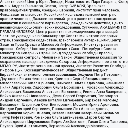
Аналитический Центр Юрия Левады, Издательство Парк Гагарина, Фонд
имени Андрея Рылькова, Сфера, Центр СИБАЛЬТ, Уральская
правозащитная группа, Женщины Евразии, Институт прав человека,
Фонд защиты гласности, Российский исследовательский центр по
правам человека, Дальневосточный центр развития гражданских
инициатив и социального партнерства, Гражданское действие, Центр
независимых социологических исследований, Сутяжник, АКАДЕМИЯ ПО
ПРАВАМ ЧЕЛОВЕКА, Центр развития некоммерческих организаций,
Частное учреждение в Калининграде Совета Министров северных
стран, Гражданское содействие, Трансперенси Интернешнл-Р, Центр
Защиты Прав Средств Массовой Информации, Институт развития
прессы - Сибирь, Частное учреждение в Санкт-Петербурге Совета
Министров Северных Стран, Фонд поддержки свободы прессы,
Гражданский контроль, Человек и Закон, Общественная комиссия по
сохранению наследия академика Сахарова, Информационное агентство
МЕМО. РУ, Институт региональной прессы, Институт Развития Свободы
Информации, Экозащита!-Женсовет, Общественный вердикт,
Евразийская антимонопольная ассоциация, Бедушев Петр Петрович,
Дзугкоева Регина Николаевна, Кривенко Сергей Владимирович,
Милославский Павел Юрьевич, Шнырова Ольга Вадимовна, Чанышева
Лилия Айратовна, Сидорович Ольга Борисовна, Туровский Александр
Алексеевич, Васильева Анастасия Евгеньевна, Ривина Анна Валерьевна,
Бойко Анатолий Николаевич, Дугин Сергей Георгиевич, Пивоваров
Андрей Сергеевич, Аверин Виталий Евгеньевич, Барахоев Магомед
Бекханович, Шарипков Олег Викторович, Мошель Ирина Ароновна,
Шведов Григорий Сергеевич, Пономарев Лев Александрович,
Каргалицкий Борис Юльевич, Созаев Валерий Валерьевич, Исламов
Тимур Рифгатович, Романова Ольга Евгеньевна, Щаров Сергей
Алексадрович, Цирульников Борис Альбертович, Гасан Ольга Павловна,
Паутов Юрий Анатольевич, Верховский Александр Маркович,