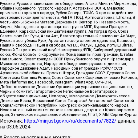
Русские, Русское национальное объединение Атака, Мечеть Мирмамеда,
Община Коренного Русского народа г. Астрахани, ВОЛЯ, Меджлис
крымскотатарского народа, Рубеж Севера, ТОЙС, О противодействии
экстремистской деятельности, РЕВТАТПОД, Артподготовка, Штольц, В
честь иконы Божией Матери Державная, Сектор 16, Независимость,
Фирма, Молодежная правозащитная группа МПГ, Курсом Правды и
Единения, Каракольская инициативная группа, Автоград Крю, Союз
Славянских Сил Руси, Алля-Аят, Благотворительный пансионат Ак Умут,
Русская республика Русь, Арестантское уголовное единство, Башкорт,
Нация и свобода, Нация и свобода, W.H.С., Фалунь Дафа, Иртыш Ultras,
Русский Патриотический клуб-Новокузнецк/РПК, Сибирский державный
союз, Фонд борьбы с коррупцией, Фонд защиты прав граждан, Штабы
Навального, Совет граждан СССР Прикубанского округа г. Краснодара,
Мужское государство, Народное объединение русского движения,
Народное движение Адат, Народный совет граждан РСФСР СССР
Архангельской области, Проект Штурм, Граждане СССР, Держава Союз
Советских Светлых Родов, Совет Советских Социалистических Районов,
Meta Platforms Inc, Facebook, Instagram, WhatsApp, СИЧ-С14,
Добровольческое Движение Организации украинских националистов,
Черный Комитет, Татарстанское Региональное Всетатарское
общественное движение, Невоград, Молодежное Демократическое
Движение Весна, Верховный Совет Татарской Автономной Советской
Социалистической Республики, Конгресс ойрат-калмыцкого народа,
Исполнительный комитет совета народных депутатов Красноярского
края, Этническое национальное объединение, ЛГБТ, Я.МЫ Сергей Фургал
Источник:
https://minjust.gov.ru/ru/documents/7822/
данные
на
03.05.2024
* Реестр иностранных агентов: