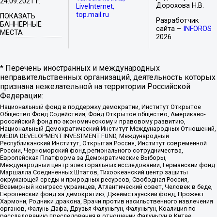
24.09.2021 г.
Дорохова Н.В.
LiveInternet,
top.mail.ru
ПОКАЗАТЬ
Разработчик
БАННЕРНЫЕ
сайта –
INFOROS
МЕСТА
2026
* Перечень иностранных и международных
неправительственных организаций, деятельность которых
признана нежелательной на территории Российской
Федерации:
Национальный фонд в поддержку демократии, Институт Открытое
Общество Фонд Содействия, Фонд Открытое общество, Американо-
российский фонд по экономическому и правовому развитию,
Национальный Демократический Институт Международных Отношений,
MEDIA DEVELOPMENT INVESTMENT FUND, Международный
Республиканский Институт, Открытая Россия, Институт современной
России, Черноморский фонд регионального сотрудничества,
Европейская Платформа за Демократические Выборы,
Международный центр электоральных исследований, Германский фонд
Маршалла Соединенных Штатов, Тихоокеанский центр защиты
окружающей среды и природных ресурсов, Свободная Россия,
Всемирный конгресс украинцев, Атлантический совет, Человек в беде,
Европейский фонд за демократию, Джеймстаунский фонд, Прожект
Хармони, Родники дракона, Врачи против насильственного извлечения
органов, Фалунь Дафа, Друзья Фалуньгун, Фалуньгун, Коалиция по
расследованию преследования в отношении Фалуньгун в Китае,