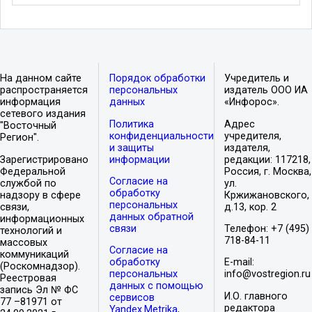
На данном сайте
Порядок обработки
Учредитель и
распространяется
персональных
издатель ООО ИА
информация
данных
«Инфорос».
сетевого издания
Политика
Адрес
"Восточный
конфиденциальности
учредителя,
Регион".
и защиты
издателя,
Зарегистрировано
информации
редакции: 117218,
Федеральной
Россия, г. Москва,
Согласие на
службой по
ул.
обработку
надзору в сфере
Кржижановского,
персональных
связи,
д.13, кор. 2
данных обратной
информационных
связи
Телефон: +7 (495)
технологий и
718-84-11
массовых
Согласие на
коммуникаций
обработку
E-mail:
(Роскомнадзор).
персональных
info@vostregion.ru
Реестровая
данных с помощью
запись Эл № ФС
И.О. главного
сервисов
77 –81971 от
редактора
Yandex.Metrika,