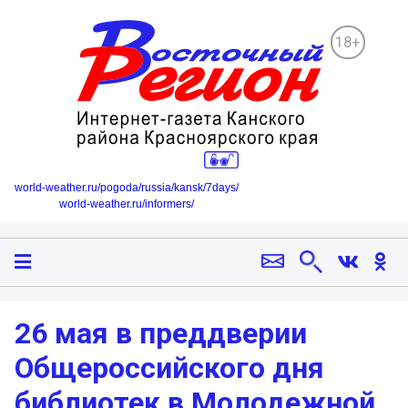
18+
world-weather.ru/pogoda/russia/kansk/7days/
world-weather.ru/informers/
26 мая в преддверии
Общероссийского дня
библиотек в Молодежной