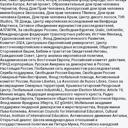
Gazeta-Europe, Алтай проект, Образовательный дом прав человека
Чернигов, Фонд Дом Прав Человека, Белорусский дом прав человека
имени Бориса Звозскова, Дом прав человека Тбилиси, Дом прав
человека Ереван, Дом прав человека Крым, Центр дикого лосося, TVR
Studios, ТВ Дождь, Центр европейских исследований им Вилфрида
Мартенса, Сетевое объединение журналистов расследователей,
АЛЛАТРА, За свободную Россию, Свободная Бурятия, Uralic, UnKremlin,
Международная федерация транспортных рабочих, ИстЧам Финланд,
Гудзоновский институт, Фонд Демократического Развития,
Комитет-2024, Центрально-Европейский университет, Центр
восточноевропейских и международных исследований, Общество
Сторожевой башни, Библии и трактатов Свидетелей Иеговы,
Гражданский Совет, Центр анализа европейской политики,
Академическая сеть Восточная Европа, Российский комитет действия,
РЭНД корпорейшн, Русская Америка за демократию в России,
Настоящая Россия, Глобальная сеть журналистов-расследователей,
Служба поддержки, Свободная Россия Берлин, Свободная Россия
Северный Рейн-Вестфалия, Фонд глобальной помощи, Антивоенный
комитет России, Russie-Libertes, La Asocicion de Rusos Libres, Союз за
возвращение Северных территорий, Крымскотатарский Ресурсный
Центр, Глобальный союз IndustriALL, Russian Election Monitor, Article 19,
Мнение медиа, Федерация анархического черного креста, Радио
Свободная Европа, Германское общество изучения Восточной Европы,
Фонд имени Фридриха Эберта, XZ gGmbH, Мобильная академия
поддержки гендерной демократии и миротворчества, Форум имени
Льва Копелева, American Councils for International Education, Cultural
Vistas, Institute of International Education, Антивоенное движение Антальи,
Открытый диалог, Школа международных отношений и
государственной политики им Питера Мунка, Российско-канадский