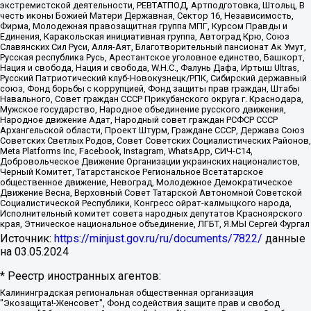
экстремистской деятельности, РЕВТАТПОД, Артподготовка, Штольц, В
честь иконы Божией Матери Державная, Сектор 16, Независимость,
Фирма, Молодежная правозащитная группа МПГ, Курсом Правды и
Единения, Каракольская инициативная группа, Автоград Крю, Союз
Славянских Сил Руси, Алля-Аят, Благотворительный пансионат Ак Умут,
Русская республика Русь, Арестантское уголовное единство, Башкорт,
Нация и свобода, Нация и свобода, W.H.С., Фалунь Дафа, Иртыш Ultras,
Русский Патриотический клуб-Новокузнецк/РПК, Сибирский державный
союз, Фонд борьбы с коррупцией, Фонд защиты прав граждан, Штабы
Навального, Совет граждан СССР Прикубанского округа г. Краснодара,
Мужское государство, Народное объединение русского движения,
Народное движение Адат, Народный совет граждан РСФСР СССР
Архангельской области, Проект Штурм, Граждане СССР, Держава Союз
Советских Светлых Родов, Совет Советских Социалистических Районов,
Meta Platforms Inc, Facebook, Instagram, WhatsApp, СИЧ-С14,
Добровольческое Движение Организации украинских националистов,
Черный Комитет, Татарстанское Региональное Всетатарское
общественное движение, Невоград, Молодежное Демократическое
Движение Весна, Верховный Совет Татарской Автономной Советской
Социалистической Республики, Конгресс ойрат-калмыцкого народа,
Исполнительный комитет совета народных депутатов Красноярского
края, Этническое национальное объединение, ЛГБТ, Я.МЫ Сергей Фургал
Источник:
https://minjust.gov.ru/ru/documents/7822/
данные
на
03.05.2024
* Реестр иностранных агентов:
Калининградская региональная общественная организация "Экозащита!-Женсовет", Фонд содействия защите прав и свобод граждан "Общественный вердикт", Фонд "Институт Развития Свободы Информации", Частное учреждение "Информационное агентство МЕМО. РУ", Региональная общественная организация "Общественная комиссия по сохранению наследия академика Сахарова", Фонд поддержки свободы прессы, Санкт-Петербургская общественная правозащитная организация "Гражданский контроль", Межрегиональная общественная организация "Информационно-просветительский центр "Мемориал", Региональный Фонд "Центр Защиты Прав Средств Массовой Информации", с 05.12.2023 Фонд "Центр Защиты Прав Средств массовой информации", Региональная общественная благотворительная организация помощи беженцам и мигрантам "Гражданское содействие", Негосударственное образовательное учреждение дополнительного профессионального образования (повышение квалификации) специалистов "АКАДЕМИЯ ПО ПРАВАМ ЧЕЛОВЕКА", Свердловская региональная общественная организация "Сутяжник", Автономная некоммерческая организация "Центр независимых социологических исследований", Союз общественных объединений "Российский исследовательский центр по правам человека", Региональное общественное учреждение научно-информационный центр "МЕМОРИАЛ", Некоммерческая организация "Фонд защиты гласности", Автономная некоммерческая организация "Институт прав человека", Городская общественная организация "Екатеринбургское общество "МЕМОРИАЛ", Городская общественная организация "Рязанское историко-просветительское и правозащитное общество "Мемориал" (Рязанский Мемориал), Челябинский региональный орган общественной самодеятельности – женское общественное объединение "Женщины Евразии", Челябинский региональный орган общественной самодеятельности "Уральская правозащитная группа", Фонд содействия защите здоровья и социальной справедливости имени Андрея Рылькова, Автономная Некоммерческая Организация "Аналитический Центр Юрия Левады", Автономная некоммерческая организация социальной поддержки населения "Проект Апрель", Региональная общественная организация помощи женщинам и детям, находящимся в кризисной ситуации "Информационно-методический центр "Анна", Фонд содействия развитию массовых коммуникаций и правовому просвещению "Так-так-Так", Фонд содействия устойчивому развитию "Серебряная тайга", Свердловский региональный общественный фонд социальных проектов "Новое время", "Idel.Реалии", Кавказ.Реалии, Крым.Реалии, Телеканал Настоящее Время, Татаро-башкирская служба Радио Свобода (Azatliq Radiosi), Радио Свободная Европа/Радио Свобода (PCE/PC), "Сибирь.Реалии", "Фактограф", Благотворительный фонд помощи осужденным и их семьям, Автономная некоммерческая организация "Институт глобализации и социальных движений", Фонд "В защиту прав заключенных", Частное учреждение "Центр поддержки и содействия развитию средств массовой информации", Пензенский региональный общественный благотворительный фонд "Гражданский союз", "Север.Реалии", Некоммерческая организация Фонд "Правовая инициатива", Общество с ограниченной ответственностью "Радио Свободная Европа/Радио Свобода", Чешское информационное агентство "MEDIUM-ORIENT", Красноярская региональная общественная организация "Мы против СПИДа", Камалягин Денис Николаевич, Маркелов Сергей Евгеньевич, Пономарев Лев Александрович, Савицкая Людмила Алексеевна, Автономная некоммерческая организация "Центр по работе с проблемой насилия "НАСИЛИЮ.НЕТ", Межрегиональный профессиональный союз работников здравоохранения "Альянс врачей", Юридическое лицо, зарегистрированное в Латвийской Республике, SIA "Medusa Project" (регистрационный номер 40103797863, дата регистрации 10.06.2014), Некоммерческая организация "Фонд по борьбе с коррупцией", Автономная некоммерческая организация "Институт права и публичной политики", Баданин Роман Сергеевич, Гликин Максим Александрович, Железнова Мария Михайловна, Лукьянова Юлия Сергеевна, Маетная Елизавета Витальевна, Маняхин Петр Борисович, Чуракова Ольга Владимировна, Ярош Юлия Петровна, Юридическое лицо "The Insider SIA", зарегистрированное в Риге, Латвийская Республика (дата регистрации 26.06.2015), являющееся администратором доменного имени интернет-издания "The Insider SIA", https://theins.ru, Постернак Алексей Евгеньевич, Рубин Михаил Аркадьевич, Анин Роман Александрович, Юридическое лицо Istories fonds, зарегистрированное в Латвийской Республике (регистрационный номер 50008295751, дата регистрации 24.02.2020), Великовский Дмитрий Александрович, Долинина Ирина Николаевна, Мароховская Алеся Алексеевна, Шлейнов Роман Юрьевич, Шмагун Олеся Валентиновна, Общество с ограниченной ответственностью "Альтаир 2021", Общество с ограниченной ответственностью "Вега 2021", Общество с ограниченной ответственностью "Главный редактор 2021", Общество с ограниченной ответственностью "Ромашки монолит", Важенков Артем Валерьевич, Ивановская областная общественная организация "Центр гендерных исследований", Гурман Юрий Альбертович, Медиапроект "ОВД-Инфо", Егоров Владимир Владимирович, Жилинский Владимир Александрович, Общество с ограниченной ответственностью "ЗП", Иванова София Юрьевна, Карезина Инна Павловна, Кильтау Екатерина Викторовна, Петров Алексей Викторович, Пискунов Сергей Евгеньевич, Смирнов Сергей Сергеевич, Тихонов Михаил Сергеевич, Общество с ограниченной ответственностью "ЖУРНАЛИСТ-ИНОСТРАННЫЙ АГЕНТ", Арапова Галина Юрьевна, Вольтская Татьяна Анатольевна, Американская компания "Mason G.E.S. Anonymous Foundation" (США), являющаяся владельцем интернет-издания https://mnews.world/, Компания "Stichting Bellingcat", зарегистрированная в Нидерландах (дата регистрации 11.07.2018), Захаров Андрей Вячеславович, Клепиковская Екатерина Дмитриевна, Общество с ограниченной ответственностью "МЕМО", Перл Роман Александрович, Симонов Евгений Алексеевич, Соловьева Елена Анатольевна, Сотников Даниил Владимирович, Сурначева Елизавета Дмитриевна, Автономная некоммерческая организация по защите прав человека и информированию населения "Якутия – Наше Мнение", Общество с ограниченной ответственностью "Москоу диджитал медиа", с 26.01.2023 Общество с ограниченной ответственностью "Чайка Белые сады", Ветошкина Валерия Валерьевна, Заговора Максим Александрович, Межрегиональное общественное движение "Российская ЛГБТ - сеть", Оленичев Максим Владимирович, Павлов Иван Юрьевич, Скворцова Елена Сергеевна, Общество с ограниченной ответственностью "Как бы инагент", Кочетков Игорь Викторович, Общество с ограниченной ответственностью "Честные выборы", Еланчик Олег Александрович, Общество с ограниченной ответственностью "Нобелевский призыв", Гималова Регина Эмилевна, Григорьев Андрей Валерьевич, Григорьева Алина Александровна, Ассоциация по содействию защите прав призывников, альтернативнослужащих и военнослужащих "Правозащитная группа "Гражданин.Армия.Право", Хисамова Регина Фаритовна, Автономная некоммерческая организация по реализации социально-правовых программ "Лилит", Дальневосточное общественное движение "Маяк", Санкт-Петербургская ЛГБТ-инициативная группа "Выход", Инициативная группа ЛГБТ+ "Реверс", Алексеев Андрей Викторович, Бекбулатова Таисия Львовна, Беляев Иван Михайлович, Владыкина Елена Сергеевна, Гельман Марат Александрович, Никульшина Вероника Юрьевна, Толоконникова Надежда Андреевна, Шендерович Виктор Анатольевич, Общество с ограниченной ответственностью "Данное сообщение", Общество с ограниченной ответственностью Издательский дом "Новая глава", Айнбиндер Александра Александровна, Московский комьюнити-центр для ЛГБТ+инициатив, Благотворительный фонд развития филантропии, Deutsche Welle (Германия, Kurt-Schumacher-Strasse 3, 53113 Bonn), Борзунова Мария Михайловна, Воробьев Виктор Викторович, Голубева Анна Львовна, Константинова Алла Михайловна, Малкова Ирина Владимировна, Мурадов Мурад Абдулгалимович, Осетинская Елизавета Николаевна, Понасенков Евгений Николаевич, Ганапольский Матвей Юрьевич, Киселев Евгений Алексеевич, Борухович Ирина Григорьевна, Дремин Иван Тимофеевич, Дубровский Дмитрий Викторович, Красноярская региональная общественная организация поддержки и развития альтернативных образовательных технологий и межкультурных коммуникаций "ИНТЕРРА", Маяковская Екатерина Алексеевна, Фейгин Марк Захарович, Филимонов Андрей Викторович, Дзугкоева Регина Николаевна, Доброхотов Роман Александрович, Дудь Юрий Александрович, Елкин Сергей Владимирович, Кругликов Кирилл Игоревич, Сабунаева Мария Леонидовна, Семенов Алексей Владимирович, Шаинян Карен Багратович, Шульман Екатерина Михайловна, Асафьев Артур Валерьевич, Вахштайн Виктор Семенович, Венедиктов Алексей Алексеевич, Лушникова Екатерина Евгеньевна, Волков Леонид Михайлович, Невзоров Александр Глебович, Пархоменко Сергей Борисович, Сироткин Ярослав Николаевич, Кара-Мурза Владимир Владимирович, Баранова Наталья Владимировна, Гозман Леонид Яковлевич, Кагарлицкий Борис Юльевич, Климарев Михаил Валерьевич, Милов Владимир Станиславович, Автономная некоммерческая организация Краснодарский центр современного искусства "Типография", Моргенштерн Алишер Тагирович, Соболь Любовь Эдуардовна, Общество с ограниченной ответственностью "ЛИЗА НОРМ", Каспаров Гарри Кимович, Ходорковский Михаил Борисович, Общество с ограниченной ответственностью "Апрельские тезисы", Данилович Ирина Брониславовна, Кашин Олег Владимирович, Петров Николай Владимирович, Пивоваров Алексей Владимирович, Соколов Михаил Владимирович, Цветкова Юлия Владимировна, Чичваркин Евгений Александрович, Комитет против пыток/Команда против пыток, Общество с ограниченной ответственностью "Первый научный", Общество с ограниченной ответственностью "Вертолет и ко", Белоцерковская Вероника Борисовна, Кац Максим Евгеньевич, Лазарева Татьяна Юрьевна, Шаведдинов Руслан Табризович, Яшин Илья Валерьевич, Общество с ограниченной ответственностью "Иноагент ААВ", Алешковский Дмитрий Петрович, Альбац Евгения Марковна, Быков Дмитрий Львович, Галямина Юлия Евгеньевна, Лойко Сергей Леонидович, Мартынов Кирилл Константинович, Медведев Сергей Александрович, Крашенинников Федор Геннадиевич, Гордеева Катерина Вл