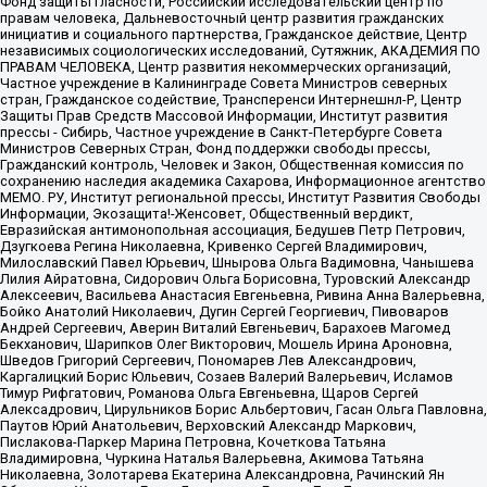
Фонд защиты гласности, Российский исследовательский центр по
правам человека, Дальневосточный центр развития гражданских
инициатив и социального партнерства, Гражданское действие, Центр
независимых социологических исследований, Сутяжник, АКАДЕМИЯ ПО
ПРАВАМ ЧЕЛОВЕКА, Центр развития некоммерческих организаций,
Частное учреждение в Калининграде Совета Министров северных
стран, Гражданское содействие, Трансперенси Интернешнл-Р, Центр
Защиты Прав Средств Массовой Информации, Институт развития
прессы - Сибирь, Частное учреждение в Санкт-Петербурге Совета
Министров Северных Стран, Фонд поддержки свободы прессы,
Гражданский контроль, Человек и Закон, Общественная комиссия по
сохранению наследия академика Сахарова, Информационное агентство
МЕМО. РУ, Институт региональной прессы, Институт Развития Свободы
Информации, Экозащита!-Женсовет, Общественный вердикт,
Евразийская антимонопольная ассоциация, Бедушев Петр Петрович,
Дзугкоева Регина Николаевна, Кривенко Сергей Владимирович,
Милославский Павел Юрьевич, Шнырова Ольга Вадимовна, Чанышева
Лилия Айратовна, Сидорович Ольга Борисовна, Туровский Александр
Алексеевич, Васильева Анастасия Евгеньевна, Ривина Анна Валерьевна,
Бойко Анатолий Николаевич, Дугин Сергей Георгиевич, Пивоваров
Андрей Сергеевич, Аверин Виталий Евгеньевич, Барахоев Магомед
Бекханович, Шарипков Олег Викторович, Мошель Ирина Ароновна,
Шведов Григорий Сергеевич, Пономарев Лев Александрович,
Каргалицкий Борис Юльевич, Созаев Валерий Валерьевич, Исламов
Тимур Рифгатович, Романова Ольга Евгеньевна, Щаров Сергей
Алексадрович, Цирульников Борис Альбертович, Гасан Ольга Павловна,
Паутов Юрий Анатольевич, Верховский Александр Маркович,
Пислакова-Паркер Марина Петровна, Кочеткова Татьяна
Владимировна, Чуркина Наталья Валерьевна, Акимова Татьяна
Николаевна, Золотарева Екатерина Александровна, Рачинский Ян