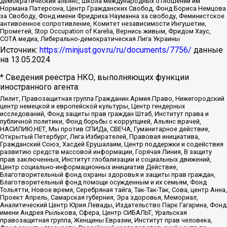
демократический альянс, Школа международных отношений им
Нормана Патерсона, Центр Гражданских Свобод, Фонд Бориса Немцова
за Свободу, Фонд имени Фридриха Науманна за свободу, Феминистское
антивоенное сопротивление, Комитет независимости Ингушетии,
Прометей, Stop Occupation of Karelia, Вернись живым, Фридом Хаус,
СОТА медиа, Либерально-демократическая Лига Украины
Источник:
https://minjust.gov.ru/ru/documents/7756/
данные
на
13.05.2024
* Сведения реестра НКО, выполняющих функции
иностранного агента:
Лилит, Правозащитная группа Гражданин.Армия.Право, Нижегородский
центр немецкой и европейской культуры, Центр гендерных
исследований, Фонд защиты прав граждан Штаб, Институт права и
публичной политики, Фонд борьбы с коррупцией, Альянс врачей,
НАСИЛИЮ.НЕТ, Мы против СПИДа, СВЕЧА, Гуманитарное действие,
Открытый Петербург, Лига Избирателей, Правовая инициатива,
Гражданский Союз, Хасдей Ерушалаим, Центр поддержки и содействия
развитию средств массовой информации, Горячая Линия, В защиту
прав заключенных, Институт глобализации и социальных движений,
Центр социально-информационных инициатив Действие,
Благотворительный фонд охраны здоровья и защиты прав граждан,
Благотворительный фонд помощи осужденным и их семьям, Фонд
Тольятти, Новое время, Серебряная тайга, Так-Так-Так, Сова, центр Анна,
Проект Апрель, Самарская губерния, Эра здоровья, Мемориал,
Аналитический Центр Юрия Левады, Издательство Парк Гагарина, Фонд
имени Андрея Рылькова, Сфера, Центр СИБАЛЬТ, Уральская
правозащитная группа, Женщины Евразии, Институт прав человека,