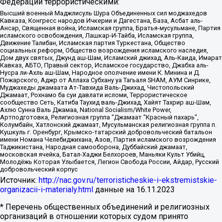
Федерации террористическими:
Высший военный Маджлисуль Шура Объединенных сил моджахедов
Кавказа, Конгресс народов Ичкерии и Дагестана, База, Асбат аль-
Ансар, Священная война, Исламская группа, Братья-мусульмане, Партия
исламского освобождения, Лашкар-И-Тайба, Исламская группа,
Движение Талибан, Исламская партия Туркестана, Общество
социальных реформ, Общество возрождения исламского наследия,
Дом двух святых, Джунд аш-Шам, Исламский джихад, Аль-Каида, Имарат
Кавказ, АБТО, Правый сектор, Исламское государство, Джабха аль-
Нусра ли-Ахль аш-Шам, Народное ополчение имени К. Минина и Д.
Пожарского, Аджр от Аллаха Субхану уа Тагьаля SHAM, АУМ Синрике,
Муджахеды джамаата Ат-Тавхида Валь-Джихад, Чистопольский
Джамаат, Рохнамо ба суи давлати исломи, Террористическое
сообщество Сеть, Катиба Таухид валь-Джихад, Хайят Тахрир аш-Шам,
Ахлю Сунна Валь Джамаа, National Socialism/White Power,
Артподготовка, Религиозная группа “Джамаат “Красный пахарь”,
Колумбайн, Хатлонский джамаат, Мусульманская религиозная группа п.
Кушкуль г. Оренбург, Крымско-татарский добровольческий батальон
имени Номана Челебиджихана, Азов, Партия исламского возрождения
Таджикистана, Народная самооборона, Дуббайский джамаат,
московская ячейка, Батал-Хаджи Белхороев, Маньяки Культ Убийц,
Молодёжь Которая Улыбается, Легион Свобода России, Айдар, Русский
добровольческий корпус
Источник:
http://nac.gov.ru/terroristicheskie-i-ekstremistskie-
organizacii-i-materialy.html
данные на
16.11.2023
* Перечень общественных объединений и религиозных
организаций в отношении которых судом принято