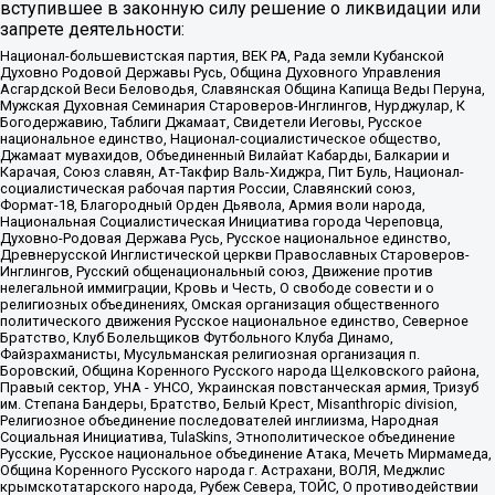
вступившее в законную силу решение о ликвидации или
запрете деятельности:
Национал-большевистская партия, ВЕК РА, Рада земли Кубанской
Духовно Родовой Державы Русь, Община Духовного Управления
Асгардской Веси Беловодья, Славянская Община Капища Веды Перуна,
Мужская Духовная Семинария Староверов-Инглингов, Нурджулар, К
Богодержавию, Таблиги Джамаат, Свидетели Иеговы, Русское
национальное единство, Национал-социалистическое общество,
Джамаат мувахидов, Объединенный Вилайат Кабарды, Балкарии и
Карачая, Союз славян, Ат-Такфир Валь-Хиджра, Пит Буль, Национал-
социалистическая рабочая партия России, Славянский союз,
Формат-18, Благородный Орден Дьявола, Армия воли народа,
Национальная Социалистическая Инициатива города Череповца,
Духовно-Родовая Держава Русь, Русское национальное единство,
Древнерусской Инглистической церкви Православных Староверов-
Инглингов, Русский общенациональный союз, Движение против
нелегальной иммиграции, Кровь и Честь, О свободе совести и о
религиозных объединениях, Омская организация общественного
политического движения Русское национальное единство, Северное
Братство, Клуб Болельщиков Футбольного Клуба Динамо,
Файзрахманисты, Мусульманская религиозная организация п.
Боровский, Община Коренного Русского народа Щелковского района,
Правый сектор, УНА - УНСО, Украинская повстанческая армия, Тризуб
им. Степана Бандеры, Братство, Белый Крест, Misanthropic division,
Религиозное объединение последователей инглиизма, Народная
Социальная Инициатива, TulaSkins, Этнополитическое объединение
Русские, Русское национальное объединение Атака, Мечеть Мирмамеда,
Община Коренного Русского народа г. Астрахани, ВОЛЯ, Меджлис
крымскотатарского народа, Рубеж Севера, ТОЙС, О противодействии