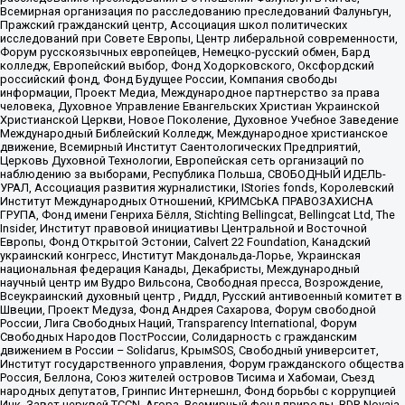
Всемирная организация по расследованию преследований Фалуньгун,
Пражский гражданский центр, Ассоциация школ политических
исследований при Совете Европы, Центр либеральной современности,
Форум русскоязычных европейцев, Немецко-русский обмен, Бард
колледж, Европейский выбор, Фонд Ходорковского, Оксфордский
российский фонд, Фонд Будущее России, Компания свободы
информации, Проект Медиа, Международное партнерство за права
человека, Духовное Управление Евангельских Христиан Украинской
Христианской Церкви, Новое Поколение, Духовное Учебное Заведение
Международный Библейский Колледж, Международное христианское
движение, Всемирный Институт Саентологических Предприятий,
Церковь Духовной Технологии, Европейская сеть организаций по
наблюдению за выборами, Республика Польша, СВОБОДНЫЙ ИДЕЛЬ-
УРАЛ, Ассоциация развития журналистики, IStories fonds, Королевский
Институт Международных Отношений, КРИМСЬКА ПРАВОЗАХИСНА
ГРУПА, Фонд имени Генриха Бёлля, Stichting Bellingcat, Bellingcat Ltd, The
Insider, Институт правовой инициативы Центральной и Восточной
Европы, Фонд Открытой Эстонии, Calvert 22 Foundation, Канадский
украинский конгресс, Институт Макдональда-Лорье, Украинская
национальная федерация Канады, Декабристы, Международный
научный центр им Вудро Вильсона, Свободная пресса, Возрождение,
Всеукраинский духовный центр , Риддл, Русский антивоенный комитет в
Швеции, Проект Медуза, Фонд Андрея Сахарова, Форум свободной
России, Лига Свободных Наций, Transparеncy International, Форум
Свободных Народов ПостРоссии, Солидарность с гражданским
движением в России – Solidarus, КрымSOS, Свободный университет,
Институт государственного управления, Форум гражданского общества
Россия, Беллона, Союз жителей островов Тисима и Хабомаи, Съезд
народных депутатов, Гринпис Интернешнл, Фонд борьбы с коррупцией
Инк, Завет церквей TCCN, Агора, Всемирный фонд природы, BDR Novaja