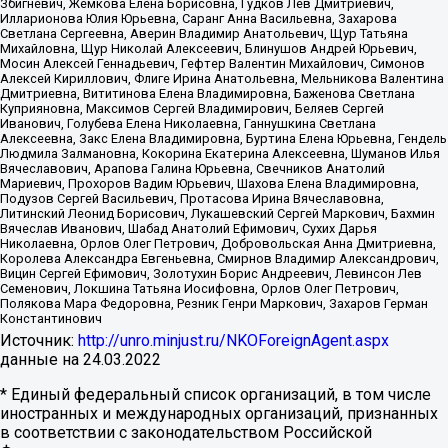
Збигневич, Жемкова Елена Борисовна, Гудков Лев Дмитриевич,
Илларионова Юлия Юрьевна, Саранг Анна Васильевна, Захарова
Светлана Сергеевна, Аверин Владимир Анатольевич, Щур Татьяна
Михайловна, Щур Николай Алексеевич, Блинушов Андрей Юрьевич,
Мосин Алексей Геннадьевич, Гефтер Валентин Михайлович, Симонов
Алексей Кириллович, Флиге Ирина Анатольевна, Мельникова Валентина
Дмитриевна, Вититинова Елена Владимировна, Баженова Светлана
Куприяновна, Максимов Сергей Владимирович, Беляев Сергей
Иванович, Голубева Елена Николаевна, Ганнушкина Светлана
Алексеевна, Закс Елена Владимировна, Буртина Елена Юрьевна, Гендель
Людмила Залмановна, Кокорина Екатерина Алексеевна, Шуманов Илья
Вячеславович, Арапова Галина Юрьевна, Свечников Анатолий
Мариевич, Прохоров Вадим Юрьевич, Шахова Елена Владимировна,
Подузов Сергей Васильевич, Протасова Ирина Вячеславовна,
Литинский Леонид Борисович, Лукашевский Сергей Маркович, Бахмин
Вячеслав Иванович, Шабад Анатолий Ефимович, Сухих Дарья
Николаевна, Орлов Олег Петрович, Добровольская Анна Дмитриевна,
Королева Александра Евгеньевна, Смирнов Владимир Александрович,
Вицин Сергей Ефимович, Золотухин Борис Андреевич, Левинсон Лев
Семенович, Локшина Татьяна Иосифовна, Орлов Олег Петрович,
Полякова Мара Федоровна, Резник Генри Маркович, Захаров Герман
Константинович
Источник:
http://unro.minjust.ru/NKOForeignAgent.aspx
данные на
24.03.2022
* Единый федеральный список организаций, в том числе
иностранных и международных организаций, признанных
в соответствии с законодательством Российской