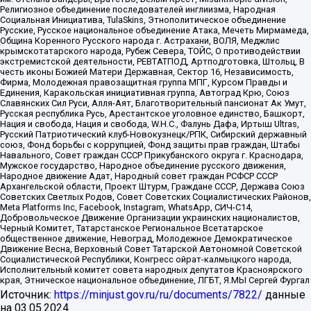
Религиозное объединение последователей инглиизма, Народная
Социальная Инициатива, TulaSkins, Этнополитическое объединение
Русские, Русское национальное объединение Атака, Мечеть Мирмамеда,
Община Коренного Русского народа г. Астрахани, ВОЛЯ, Меджлис
крымскотатарского народа, Рубеж Севера, ТОЙС, О противодействии
экстремистской деятельности, РЕВТАТПОД, Артподготовка, Штольц, В
честь иконы Божией Матери Державная, Сектор 16, Независимость,
Фирма, Молодежная правозащитная группа МПГ, Курсом Правды и
Единения, Каракольская инициативная группа, Автоград Крю, Союз
Славянских Сил Руси, Алля-Аят, Благотворительный пансионат Ак Умут,
Русская республика Русь, Арестантское уголовное единство, Башкорт,
Нация и свобода, Нация и свобода, W.H.С., Фалунь Дафа, Иртыш Ultras,
Русский Патриотический клуб-Новокузнецк/РПК, Сибирский державный
союз, Фонд борьбы с коррупцией, Фонд защиты прав граждан, Штабы
Навального, Совет граждан СССР Прикубанского округа г. Краснодара,
Мужское государство, Народное объединение русского движения,
Народное движение Адат, Народный совет граждан РСФСР СССР
Архангельской области, Проект Штурм, Граждане СССР, Держава Союз
Советских Светлых Родов, Совет Советских Социалистических Районов,
Meta Platforms Inc, Facebook, Instagram, WhatsApp, СИЧ-С14,
Добровольческое Движение Организации украинских националистов,
Черный Комитет, Татарстанское Региональное Всетатарское
общественное движение, Невоград, Молодежное Демократическое
Движение Весна, Верховный Совет Татарской Автономной Советской
Социалистической Республики, Конгресс ойрат-калмыцкого народа,
Исполнительный комитет совета народных депутатов Красноярского
края, Этническое национальное объединение, ЛГБТ, Я.МЫ Сергей Фургал
Источник:
https://minjust.gov.ru/ru/documents/7822/
данные
на
03.05.2024