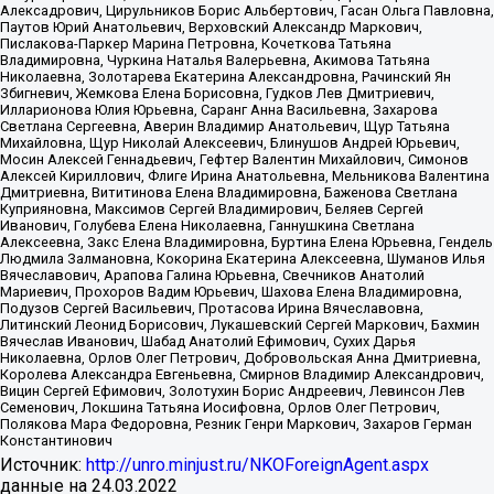
Алексадрович, Цирульников Борис Альбертович, Гасан Ольга Павловна,
Паутов Юрий Анатольевич, Верховский Александр Маркович,
Пислакова-Паркер Марина Петровна, Кочеткова Татьяна
Владимировна, Чуркина Наталья Валерьевна, Акимова Татьяна
Николаевна, Золотарева Екатерина Александровна, Рачинский Ян
Збигневич, Жемкова Елена Борисовна, Гудков Лев Дмитриевич,
Илларионова Юлия Юрьевна, Саранг Анна Васильевна, Захарова
Светлана Сергеевна, Аверин Владимир Анатольевич, Щур Татьяна
Михайловна, Щур Николай Алексеевич, Блинушов Андрей Юрьевич,
Мосин Алексей Геннадьевич, Гефтер Валентин Михайлович, Симонов
Алексей Кириллович, Флиге Ирина Анатольевна, Мельникова Валентина
Дмитриевна, Вититинова Елена Владимировна, Баженова Светлана
Куприяновна, Максимов Сергей Владимирович, Беляев Сергей
Иванович, Голубева Елена Николаевна, Ганнушкина Светлана
Алексеевна, Закс Елена Владимировна, Буртина Елена Юрьевна, Гендель
Людмила Залмановна, Кокорина Екатерина Алексеевна, Шуманов Илья
Вячеславович, Арапова Галина Юрьевна, Свечников Анатолий
Мариевич, Прохоров Вадим Юрьевич, Шахова Елена Владимировна,
Подузов Сергей Васильевич, Протасова Ирина Вячеславовна,
Литинский Леонид Борисович, Лукашевский Сергей Маркович, Бахмин
Вячеслав Иванович, Шабад Анатолий Ефимович, Сухих Дарья
Николаевна, Орлов Олег Петрович, Добровольская Анна Дмитриевна,
Королева Александра Евгеньевна, Смирнов Владимир Александрович,
Вицин Сергей Ефимович, Золотухин Борис Андреевич, Левинсон Лев
Семенович, Локшина Татьяна Иосифовна, Орлов Олег Петрович,
Полякова Мара Федоровна, Резник Генри Маркович, Захаров Герман
Константинович
Источник:
http://unro.minjust.ru/NKOForeignAgent.aspx
данные на
24.03.2022