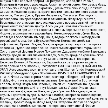
окружающей среды и природных ресурсов, Свободная Россия,
Всемирный конгресс украинцев, Атлантический совет, Человек в беде,
Европейский фонд за демократию, Джеймстаунский фонд, Прожект
Хармони, Родники дракона, Врачи против насильственного извлечения
органов, Фалунь Дафа, Друзья Фалуньгун, Фалуньгун, Коалиция по
расследованию преследования в отношении Фалуньгун в Китае,
Всемирная организация по расследованию преследований Фалуньгун,
Пражский гражданский центр, Ассоциация школ политических
исследований при Совете Европы, Центр либеральной современности,
Форум русскоязычных европейцев, Немецко-русский обмен, Бард
колледж, Европейский выбор, Фонд Ходорковского, Оксфордский
российский фонд, Фонд Будущее России, Компания свободы
информации, Проект Медиа, Международное партнерство за права
человека, Духовное Управление Евангельских Христиан Украинской
Христианской Церкви, Новое Поколение, Духовное Учебное Заведение
Международный Библейский Колледж, Международное христианское
движение, Всемирный Институт Саентологических Предприятий,
Церковь Духовной Технологии, Европейская сеть организаций по
наблюдению за выборами, Республика Польша, СВОБОДНЫЙ ИДЕЛЬ-
УРАЛ, Ассоциация развития журналистики, IStories fonds, Королевский
Институт Международных Отношений, КРИМСЬКА ПРАВОЗАХИСНА
ГРУПА, Фонд имени Генриха Бёлля, Stichting Bellingcat, Bellingcat Ltd, The
Insider, Институт правовой инициативы Центральной и Восточной
Европы, Фонд Открытой Эстонии, Calvert 22 Foundation, Канадский
украинский конгресс, Институт Макдональда-Лорье, Украинская
национальная федерация Канады, Декабристы, Международный
научный центр им Вудро Вильсона, Свободная пресса, Возрождение,
Всеукраинский духовный центр , Риддл, Русский антивоенный комитет в
Швеции, Проект Медуза, Фонд Андрея Сахарова, Форум свободной
России, Лига Свободных Наций, Transparеncy International, Форум