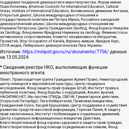
поддержки гендерной демократии и миротворчества, Форум имени
Льва Копелева, American Councils for International Education, Cultural
Vistas, Institute of International Education, Антивоенное движение Антальи,
Открытый диалог, Школа международных отношений и
государственной политики им Питера Мунка, Российско-канадский
демократический альянс, Школа международных отношений им
Нормана Патерсона, Центр Гражданских Свобод, Фонд Бориса Немцова
за Свободу, Фонд имени Фридриха Науманна за свободу, Феминистское
антивоенное сопротивление, Комитет независимости Ингушетии,
Прометей, Stop Occupation of Karelia, Вернись живым, Фридом Хаус,
СОТА медиа, Либерально-демократическая Лига Украины
Источник:
https://minjust.gov.ru/ru/documents/7756/
данные
на
13.05.2024
* Сведения реестра НКО, выполняющих функции
иностранного агента:
Лилит, Правозащитная группа Гражданин.Армия.Право, Нижегородский
центр немецкой и европейской культуры, Центр гендерных
исследований, Фонд защиты прав граждан Штаб, Институт права и
публичной политики, Фонд борьбы с коррупцией, Альянс врачей,
НАСИЛИЮ.НЕТ, Мы против СПИДа, СВЕЧА, Гуманитарное действие,
Открытый Петербург, Лига Избирателей, Правовая инициатива,
Гражданский Союз, Хасдей Ерушалаим, Центр поддержки и содействия
развитию средств массовой информации, Горячая Линия, В защиту
прав заключенных, Институт глобализации и социальных движений,
Центр социально-информационных инициатив Действие,
Благотворительный фонд охраны здоровья и защиты прав граждан,
Благотворительный фонд помощи осужденным и их семьям, Фонд