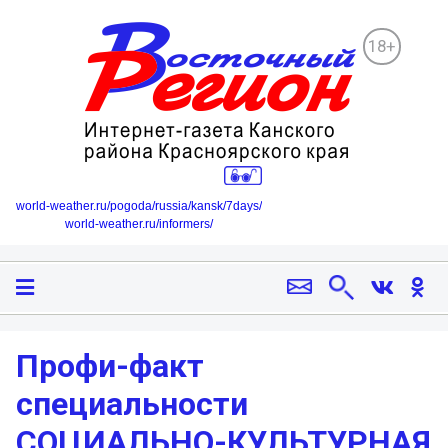
18+
world-weather.ru/pogoda/russia/kansk/7days/
world-weather.ru/informers/
Профи-факт
специальности
СОЦИАЛЬНО-КУЛЬТУРНАЯ