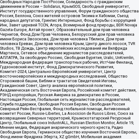
Свободных Народов ПостРоссии, Солидарность с гражданским
движением в России – Solidarus, КрымSOS, Свободный университет,
Институт государственного управления, Форум гражданского общества
Россия, Беллона, Союз жителей островов Тисима и Хабомаи, Съезд
народных депутатов, Гринпис Интернешнл, Фонд борьбы с коррупцией
Инк, Завет церквей TCCN, Агора, Всемирный фонд природы, BDR Novaja
Gazeta-Europe, Алтай проект, Образовательный дом прав человека
Чернигов, Фонд Дом Прав Человека, Белорусский дом прав человека
имени Бориса Звозскова, Дом прав человека Тбилиси, Дом прав
человека Ереван, Дом прав человека Крым, Центр дикого лосося, TVR
Studios, ТВ Дождь, Центр европейских исследований им Вилфрида
Мартенса, Сетевое объединение журналистов расследователей,
АЛЛАТРА, За свободную Россию, Свободная Бурятия, Uralic, UnKremlin,
Международная федерация транспортных рабочих, ИстЧам Финланд,
Гудзоновский институт, Фонд Демократического Развития,
Комитет-2024, Центрально-Европейский университет, Центр
восточноевропейских и международных исследований, Общество
Сторожевой башни, Библии и трактатов Свидетелей Иеговы,
Гражданский Совет, Центр анализа европейской политики,
Академическая сеть Восточная Европа, Российский комитет действия,
РЭНД корпорейшн, Русская Америка за демократию в России,
Настоящая Россия, Глобальная сеть журналистов-расследователей,
Служба поддержки, Свободная Россия Берлин, Свободная Россия
Северный Рейн-Вестфалия, Фонд глобальной помощи, Антивоенный
комитет России, Russie-Libertes, La Asocicion de Rusos Libres, Союз за
возвращение Северных территорий, Крымскотатарский Ресурсный
Центр, Глобальный союз IndustriALL, Russian Election Monitor, Article 19,
Мнение медиа, Федерация анархического черного креста, Радио
Свободная Европа, Германское общество изучения Восточной Европы,
Фонд имени Фридриха Эберта, XZ gGmbH, Мобильная академия