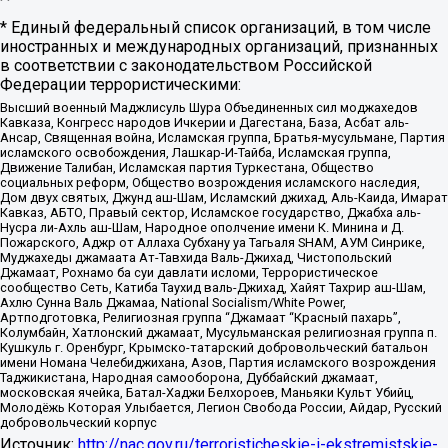
* Единый федеральный список организаций, в том числе
иностранных и международных организаций, признанных
в соответствии с законодательством Российской
Федерации террористическими:
Высший военный Маджлисуль Шура Объединенных сил моджахедов
Кавказа, Конгресс народов Ичкерии и Дагестана, База, Асбат аль-
Ансар, Священная война, Исламская группа, Братья-мусульмане, Партия
исламского освобождения, Лашкар-И-Тайба, Исламская группа,
Движение Талибан, Исламская партия Туркестана, Общество
социальных реформ, Общество возрождения исламского наследия,
Дом двух святых, Джунд аш-Шам, Исламский джихад, Аль-Каида, Имарат
Кавказ, АБТО, Правый сектор, Исламское государство, Джабха аль-
Нусра ли-Ахль аш-Шам, Народное ополчение имени К. Минина и Д.
Пожарского, Аджр от Аллаха Субхану уа Тагьаля SHAM, АУМ Синрике,
Муджахеды джамаата Ат-Тавхида Валь-Джихад, Чистопольский
Джамаат, Рохнамо ба суи давлати исломи, Террористическое
сообщество Сеть, Катиба Таухид валь-Джихад, Хайят Тахрир аш-Шам,
Ахлю Сунна Валь Джамаа, National Socialism/White Power,
Артподготовка, Религиозная группа “Джамаат “Красный пахарь”,
Колумбайн, Хатлонский джамаат, Мусульманская религиозная группа п.
Кушкуль г. Оренбург, Крымско-татарский добровольческий батальон
имени Номана Челебиджихана, Азов, Партия исламского возрождения
Таджикистана, Народная самооборона, Дуббайский джамаат,
московская ячейка, Батал-Хаджи Белхороев, Маньяки Культ Убийц,
Молодёжь Которая Улыбается, Легион Свобода России, Айдар, Русский
добровольческий корпус
Источник:
http://nac.gov.ru/terroristicheskie-i-ekstremistskie-