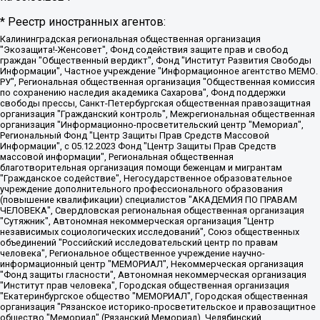
* Реестр иностранных агентов:
Калининградская региональная общественная организация "Экозащита!-Женсовет", Фонд содействия защите прав и свобод граждан "Общественный вердикт", Фонд "Институт Развития Свободы Информации", Частное учреждение "Информационное агентство МЕМО. РУ", Региональная общественная организация "Общественная комиссия по сохранению наследия академика Сахарова", Фонд поддержки свободы прессы, Санкт-Петербургская общественная правозащитная организация "Гражданский контроль", Межрегиональная общественная организация "Информационно-просветительский центр "Мемориал", Региональный Фонд "Центр Защиты Прав Средств Массовой Информации", с 05.12.2023 Фонд "Центр Защиты Прав Средств массовой информации", Региональная общественная благотворительная организация помощи беженцам и мигрантам "Гражданское содействие", Негосударственное образовательное учреждение дополнительного профессионального образования (повышение квалификации) специалистов "АКАДЕМИЯ ПО ПРАВАМ ЧЕЛОВЕКА", Свердловская региональная общественная организация "Сутяжник", Автономная некоммерческая организация "Центр независимых социологических исследований", Союз общественных объединений "Российский исследовательский центр по правам человека", Региональное общественное учреждение научно-информационный центр "МЕМОРИАЛ", Некоммерческая организация "Фонд защиты гласности", Автономная некоммерческая организация "Институт прав человека", Городская общественная организация "Екатеринбургское общество "МЕМОРИАЛ", Городская общественная организация "Рязанское историко-просветительское и правозащитное общество "Мемориал" (Рязанский Мемориал), Челябинский региональный орган общественной самодеятельности – женское общественное объединение "Женщины Евразии", Челябинский региональный орган общественной самодеятельности "Уральская правозащитная группа", Фонд содействия защите здоровья и социальной справедливости имени Андрея Рылькова, Автономная Некоммерческая Организация "Аналитический Центр Юрия Левады", Автономная некоммерческая организация социальной поддержки населения "Проект Апрель", Региональная общественная организация помощи женщинам и детям, находящимся в кризисной ситуации "Информационно-методический центр "Анна", Фонд содействия развитию массовых коммуникаций и правовому просвещению "Так-так-Так", Фонд содействия устойчивому развитию "Серебряная тайга", Свердловский региональный общественный фонд социальных проектов "Новое время", "Idel.Реалии", Кавказ.Реалии, Крым.Реалии, Телеканал Настоящее Время, Татаро-башкирская служба Радио Свобода (Azatliq Radiosi), Радио Свободная Европа/Радио Свобода (PCE/PC), "Сибирь.Реалии", "Фактограф", Благотворительный фонд помощи осужденным и их семьям, Автономная некоммерческая организация "Институт глобализации и социальных движений", Фонд "В защиту прав заключенных", Частное учреждение "Центр поддержки и содействия развитию средств массовой информации", Пензенский региональный общественный благотворительный фонд "Гражданский союз", "Север.Реалии", Некоммерческая организация Фонд "Правовая инициатива", Общество с ограниченной ответственностью "Радио Свободная Европа/Радио Свобода", Чешское информационное агентство "MEDIUM-ORIENT", Красноярская региональная общественная организация "Мы против СПИДа", Камалягин Денис Николаевич, Маркелов Сергей Евгеньевич, Пономарев Лев Александрович, Савицкая Людмила Алексеевна, Автономная некоммерческая организация "Центр по работе с проблемой насилия "НАСИЛИЮ.НЕТ", Межрегиональный профессиональный союз работников здравоохранения "Альянс врачей", Юридическое лицо, зарегистрированное в Латвийской Республике, SIA "Medusa Project" (регистрационный номер 40103797863, дата регистрации 10.06.2014), Некоммерческая организация "Фонд по борьбе с коррупцией", Автономная некоммерческая организация "Институт права и публичной политики", Баданин Роман Сергеевич, Гликин Максим Александрович, Железнова Мария Михайловна, Лукьянова Юлия Сергеевна, Маетная Елизавета Витальевна, Маняхин Петр Борисович, Чуракова Ольга Владимировна, Ярош Юлия Петровна, Юридическое лицо "The Insider SIA", зарегистрированное в Риге, Латвийская Республика (дата регистрации 26.06.2015), являющееся администратором доменного имени интернет-издания "The Insider SIA", https://theins.ru, Постернак Алексей Евгеньевич, Рубин Михаил Аркадьевич, Анин Роман Александрович, Юридическое лицо Istories fonds, зарегистрированное в Латвийской Республике (регистрационный номер 50008295751, дата регистрации 24.02.2020), Великовский Дмитрий Александрович, Долинина Ирина Николаевна, Мароховская Алеся Алексеевна, Шлейнов Роман Юрьевич, Шмагун Олеся Валентиновна, Общество с ограниченной ответственностью "Альтаир 2021", Общество с ограниченной ответственностью "Вега 2021", Общество с ограниченной ответственностью "Главный редактор 2021", Общество с ограниченной ответственностью "Ромашки монолит", Важенков Артем Валерьевич, Ивановская областная общественная организация "Центр гендерных исследований", Гурман Юрий Альбертович, Медиапроект "ОВД-Инфо", Егоров Владимир Владимирович, Жилинский Владимир Александрович, Общество с ограниченной ответственностью "ЗП", Иванова София Юрьевна, Карезина Инна Павловна, Кильтау Екатерина Викторовна, Петров Алексей Викторович, Пискунов Сергей Евгеньевич, Смирнов Сергей Сергеевич, Тихонов Михаил Сергеевич, Общество с ограниченной ответственностью "ЖУРНАЛИСТ-ИНОСТРАННЫЙ АГЕНТ", Арапова Галина Юрьевна, Вольтская Татьяна Анатольевна, Американская компания "Mason G.E.S. Anonymous Foundation" (США), являющаяся владельцем интернет-издания https://mnews.world/, Компания "Stichting Bellingcat", зарегистрированная в Нидерландах (дата регистрации 11.07.2018), Захаров Андрей Вячеславович, Клепиковская Екатерина Дмитриевна, Общество с ограниченной ответственностью "МЕМО", Перл Роман Александрович, Симонов Евгений Алексеевич, Соловьева Елена Анатольевна, Сотников Даниил Владимирович, Сурначева Елизавета Дмитриевна, Автономная некоммерческая организация по защите прав человека и информированию населения "Якутия – Наше Мнение", Общество с ограниченной ответственностью "Москоу диджитал медиа", с 26.01.2023 Общество с ограниченной ответственностью "Чайка Белые сады", Ветошкина Валерия Валерьевна, Заговора Максим Александрович, Межрегиональное общественное движение "Российская ЛГБТ - сеть", Оленичев Максим Владимирович, Павлов Иван Юрьевич, Скворцова Елена Сергеевна, Общество с ограниченной ответственностью "Как бы инагент", Кочетков Игорь Викторович, Общество с ограниченной ответственностью "Честные выборы", Еланчик Олег Александрович, Общество с ограниченной ответственностью "Нобелевский призыв", Гималова Регина Эмилевна, Григорьев Андрей Валерьевич, Григорьева Алина Александровна, Ассоциация по содействию защите прав призывников, альтернативнослужащих и военнослужащих "Правозащитная группа "Гражданин.Армия.Право", Хисамова Регина Фаритовна, Автономная некоммерческая организация по реализации социально-правовых программ "Лилит", Дальневосточное общественное движение "Маяк", Санкт-Петербургская ЛГБТ-инициативная группа "Выход", Инициативная группа ЛГБТ+ "Реверс", Алексеев Андрей Викторович, Бекбулатова Таисия Львовна, Беляев Иван Михайлович, Владыкина Елена Сергеевна, Гельман Марат Александрович, Никульшина Вероника Юрьевна, Толоконникова Надежда Андреевна, Шендерович Виктор Анатольевич, Общество с ограниченной ответственностью "Данное сообщение", Общество с ограниченной ответственностью Издательский дом "Новая глава", Айнбиндер Александра Александровна, Московский комьюнити-центр для ЛГБТ+инициатив, Благотворительный фонд развития филантропии, Deutsche Welle (Германия, Kurt-Schumacher-Strasse 3, 53113 Bonn), Борзунова Мария Михайловна, Воробьев Виктор Викторович, Голубева Анна Львовна, Константинова Алла Михайловна, Малкова Ирина Владимировна, Мурадов Мурад Абдулгалимович, Осетинская Елизавета Николаевна, Понасенков Евгений Николаевич, Ганапольский Матвей Юрьевич, Киселев Евгений Алексеевич, Борухович Ирина Григорьевна, Дремин Иван Тимофеевич, Дубровский Дмитрий Викторович, Красноярская региональная общественная организация поддержки и развития альтернативных образовательных технологий и межкультурных коммуникаций "ИНТЕРРА", Маяковская Екатерина Алексеевна, Фейгин Марк Захарович, Филимонов Андрей Викторович, Дзугкоева Регина Николаевна, Доброхотов Роман Александрович, Дудь Юрий Александрович, Елкин Сергей Владимирович, Кругликов Кирилл Игоревич, Сабунаева Мария Леонидовна, Семенов Алексей Владимирович, Шаинян Карен Багратович, Шульман Екатерина Михайловна, Асафьев Артур Валерьевич, Вахштайн Виктор Семенович, Венедиктов Алексей Алексеевич, Лушникова Екатерина Евгеньевна, Волков Леонид Михайлович, Невзоров Александр Глебович, Пархоменко Сергей Борисович, Сироткин Ярослав Николаевич, Кара-Мурза Владимир Владимирович, Баранова Наталья Владимировна, Гозман Леонид Яковлевич, Кагарлицкий Борис Юльевич, Климарев Михаил Валерьевич, Милов Владимир Станиславович, Автономная некоммерческая организация Краснодарский центр современного искусства "Типография", Моргенштерн Алишер Тагирович, Соболь Любовь Эдуардовна, Общество с ограниченной ответственностью "ЛИЗА НОРМ", Каспаров Гарри Кимович, Ходорковский Михаил Борисович, Общество с ограниченной ответственностью "Апрельские тезисы", Данилович Ирина Брониславовна, Кашин Олег Владимирович, Петров Николай Владимирович, Пивоваров Алексей Владимирович, Соколов Михаил Владимирович, Цветкова Юлия Владимировна, Чичваркин Евгений Александрович, Комитет против пыток/Команда против пыток, Общество с ограниченной ответственностью "Первый научный", Общество с ограниченной ответственностью "Вертолет и ко", Белоцерковская Вероника Борисовна, Кац Максим Евгеньевич, Лазарева Татьяна Юрьевна, Шаведдинов Руслан Табризович, Яшин Илья Валерьевич, Общество с ограниченной ответственностью "Иноагент ААВ", Алешковский Дмитрий Петрович, Альбац Евгения Марковна, Быков Дмитрий Львович, Галямина Юлия Евгеньевна, Лойко Сергей Леонидович, Мартынов Кирилл Константинович, Медведев Сергей Александрович, Крашенинников Федор Геннадиевич, Гордеева Катерина Вл