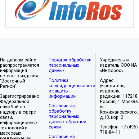
На данном сайте
Порядок обработки
Учредитель и
распространяется
персональных
издатель ООО ИА
информация
данных
«Инфорос».
сетевого издания
Политика
Адрес
"Восточный
конфиденциальности
учредителя,
Регион".
и защиты
издателя,
Зарегистрировано
информации
редакции: 117218,
Федеральной
Россия, г. Москва,
Согласие на
службой по
ул.
обработку
надзору в сфере
Кржижановского,
персональных
связи,
д.13, кор. 2
данных обратной
информационных
связи
Телефон: +7 (495)
технологий и
718-84-11
массовых
Согласие на
коммуникаций