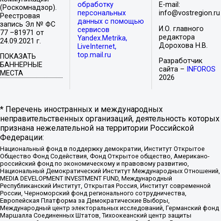
обработку
E-mail:
(Роскомнадзор).
персональных
info@vostregion.ru
Реестровая
данных с помощью
запись Эл № ФС
И.О. главного
сервисов
77 –81971 от
редактора
Yandex.Metrika,
24.09.2021 г.
Дорохова Н.В.
LiveInternet,
top.mail.ru
ПОКАЗАТЬ
Разработчик
БАННЕРНЫЕ
сайта –
INFOROS
МЕСТА
2026
* Перечень иностранных и международных
неправительственных организаций, деятельность которых
признана нежелательной на территории Российской
Федерации:
Национальный фонд в поддержку демократии, Институт Открытое
Общество Фонд Содействия, Фонд Открытое общество, Американо-
российский фонд по экономическому и правовому развитию,
Национальный Демократический Институт Международных Отношений,
MEDIA DEVELOPMENT INVESTMENT FUND, Международный
Республиканский Институт, Открытая Россия, Институт современной
России, Черноморский фонд регионального сотрудничества,
Европейская Платформа за Демократические Выборы,
Международный центр электоральных исследований, Германский фонд
Маршалла Соединенных Штатов, Тихоокеанский центр защиты