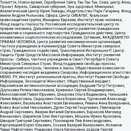
Тольятти, Новое время, Серебряная тайга, Так-Так-Так, Сова, центр Анна,
Проект Апрель, Самарская губерния, Эра здоровья, Мемориал,
Аналитический Центр Юрия Левады, Издательство Парк Гагарина, Фонд
имени Андрея Рылькова, Сфера, Центр СИБАЛЬТ, Уральская
правозащитная группа, Женщины Евразии, Институт прав человека,
Фонд защиты гласности, Российский исследовательский центр по
правам человека, Дальневосточный центр развития гражданских
инициатив и социального партнерства, Гражданское действие, Центр
независимых социологических исследований, Сутяжник, АКАДЕМИЯ ПО
ПРАВАМ ЧЕЛОВЕКА, Центр развития некоммерческих организаций,
Частное учреждение в Калининграде Совета Министров северных
стран, Гражданское содействие, Трансперенси Интернешнл-Р, Центр
Защиты Прав Средств Массовой Информации, Институт развития
прессы - Сибирь, Частное учреждение в Санкт-Петербурге Совета
Министров Северных Стран, Фонд поддержки свободы прессы,
Гражданский контроль, Человек и Закон, Общественная комиссия по
сохранению наследия академика Сахарова, Информационное агентство
МЕМО. РУ, Институт региональной прессы, Институт Развития Свободы
Информации, Экозащита!-Женсовет, Общественный вердикт,
Евразийская антимонопольная ассоциация, Бедушев Петр Петрович,
Дзугкоева Регина Николаевна, Кривенко Сергей Владимирович,
Милославский Павел Юрьевич, Шнырова Ольга Вадимовна, Чанышева
Лилия Айратовна, Сидорович Ольга Борисовна, Туровский Александр
Алексеевич, Васильева Анастасия Евгеньевна, Ривина Анна Валерьевна,
Бойко Анатолий Николаевич, Дугин Сергей Георгиевич, Пивоваров
Андрей Сергеевич, Аверин Виталий Евгеньевич, Барахоев Магомед
Бекханович, Шарипков Олег Викторович, Мошель Ирина Ароновна,
Шведов Григорий Сергеевич, Пономарев Лев Александрович,
Каргалицкий Борис Юльевич, Созаев Валерий Валерьевич, Исламов
Тимур Рифгатович, Романова Ольга Евгеньевна, Щаров Сергей