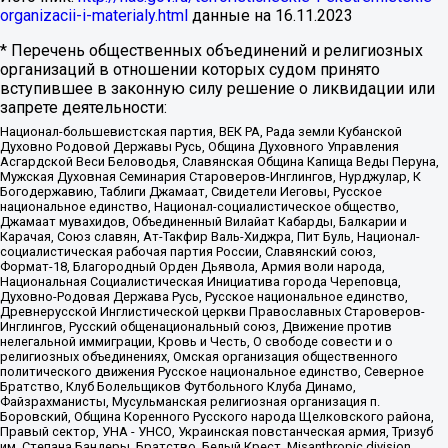
organizacii-i-materialy.html
данные на
16.11.2023
* Перечень общественных объединений и религиозных
организаций в отношении которых судом принято
вступившее в законную силу решение о ликвидации или
запрете деятельности:
Национал-большевистская партия, ВЕК РА, Рада земли Кубанской
Духовно Родовой Державы Русь, Община Духовного Управления
Асгардской Веси Беловодья, Славянская Община Капища Веды Перуна,
Мужская Духовная Семинария Староверов-Инглингов, Нурджулар, К
Богодержавию, Таблиги Джамаат, Свидетели Иеговы, Русское
национальное единство, Национал-социалистическое общество,
Джамаат мувахидов, Объединенный Вилайат Кабарды, Балкарии и
Карачая, Союз славян, Ат-Такфир Валь-Хиджра, Пит Буль, Национал-
социалистическая рабочая партия России, Славянский союз,
Формат-18, Благородный Орден Дьявола, Армия воли народа,
Национальная Социалистическая Инициатива города Череповца,
Духовно-Родовая Держава Русь, Русское национальное единство,
Древнерусской Инглистической церкви Православных Староверов-
Инглингов, Русский общенациональный союз, Движение против
нелегальной иммиграции, Кровь и Честь, О свободе совести и о
религиозных объединениях, Омская организация общественного
политического движения Русское национальное единство, Северное
Братство, Клуб Болельщиков Футбольного Клуба Динамо,
Файзрахманисты, Мусульманская религиозная организация п.
Боровский, Община Коренного Русского народа Щелковского района,
Правый сектор, УНА - УНСО, Украинская повстанческая армия, Тризуб
им. Степана Бандеры, Братство, Белый Крест, Misanthropic division,