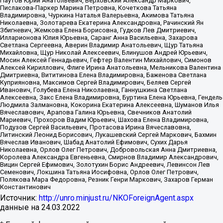
Паутов Юрий Анатольевич, Верховский Александр Маркович,
Пислакова-Паркер Марина Петровна, Кочеткова Татьяна
Владимировна, Чуркина Наталья Валерьевна, Акимова Татьяна
Николаевна, Золотарева Екатерина Александровна, Рачинский Ян
Збигневич, Жемкова Елена Борисовна, Гудков Лев Дмитриевич,
Илларионова Юлия Юрьевна, Саранг Анна Васильевна, Захарова
Светлана Сергеевна, Аверин Владимир Анатольевич, Щур Татьяна
Михайловна, Щур Николай Алексеевич, Блинушов Андрей Юрьевич,
Мосин Алексей Геннадьевич, Гефтер Валентин Михайлович, Симонов
Алексей Кириллович, Флиге Ирина Анатольевна, Мельникова Валентина
Дмитриевна, Вититинова Елена Владимировна, Баженова Светлана
Куприяновна, Максимов Сергей Владимирович, Беляев Сергей
Иванович, Голубева Елена Николаевна, Ганнушкина Светлана
Алексеевна, Закс Елена Владимировна, Буртина Елена Юрьевна, Гендель
Людмила Залмановна, Кокорина Екатерина Алексеевна, Шуманов Илья
Вячеславович, Арапова Галина Юрьевна, Свечников Анатолий
Мариевич, Прохоров Вадим Юрьевич, Шахова Елена Владимировна,
Подузов Сергей Васильевич, Протасова Ирина Вячеславовна,
Литинский Леонид Борисович, Лукашевский Сергей Маркович, Бахмин
Вячеслав Иванович, Шабад Анатолий Ефимович, Сухих Дарья
Николаевна, Орлов Олег Петрович, Добровольская Анна Дмитриевна,
Королева Александра Евгеньевна, Смирнов Владимир Александрович,
Вицин Сергей Ефимович, Золотухин Борис Андреевич, Левинсон Лев
Семенович, Локшина Татьяна Иосифовна, Орлов Олег Петрович,
Полякова Мара Федоровна, Резник Генри Маркович, Захаров Герман
Константинович
Источник:
http://unro.minjust.ru/NKOForeignAgent.aspx
данные на
24.03.2022