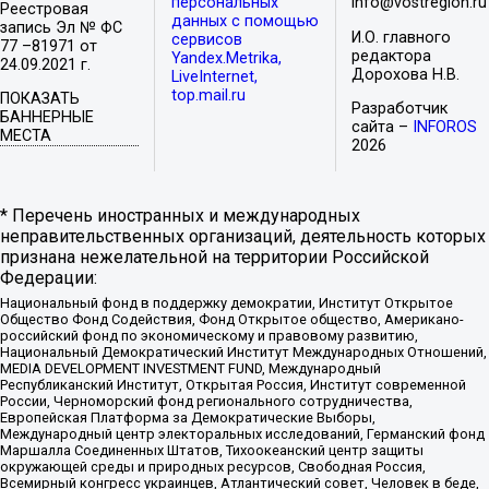
персональных
info@vostregion.ru
Реестровая
данных с помощью
запись Эл № ФС
И.О. главного
сервисов
77 –81971 от
редактора
Yandex.Metrika,
24.09.2021 г.
Дорохова Н.В.
LiveInternet,
top.mail.ru
ПОКАЗАТЬ
Разработчик
БАННЕРНЫЕ
сайта –
INFOROS
МЕСТА
2026
* Перечень иностранных и международных
неправительственных организаций, деятельность которых
признана нежелательной на территории Российской
Федерации:
Национальный фонд в поддержку демократии, Институт Открытое
Общество Фонд Содействия, Фонд Открытое общество, Американо-
российский фонд по экономическому и правовому развитию,
Национальный Демократический Институт Международных Отношений,
MEDIA DEVELOPMENT INVESTMENT FUND, Международный
Республиканский Институт, Открытая Россия, Институт современной
России, Черноморский фонд регионального сотрудничества,
Европейская Платформа за Демократические Выборы,
Международный центр электоральных исследований, Германский фонд
Маршалла Соединенных Штатов, Тихоокеанский центр защиты
окружающей среды и природных ресурсов, Свободная Россия,
Всемирный конгресс украинцев, Атлантический совет, Человек в беде,