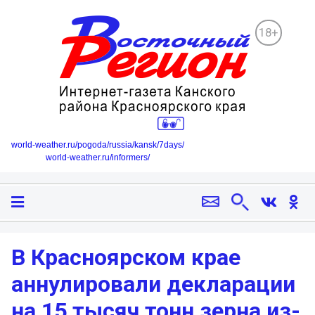
18+
world-weather.ru/pogoda/russia/kansk/7days/
world-weather.ru/informers/
В Красноярском крае
аннулировали декларации
на 15 тысяч тонн зерна из-