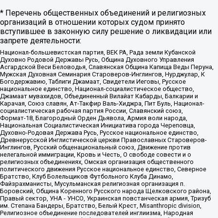
* Перечень общественных объединений и религиозных
организаций в отношении которых судом принято
вступившее в законную силу решение о ликвидации или
запрете деятельности:
Национал-большевистская партия, ВЕК РА, Рада земли Кубанской
Духовно Родовой Державы Русь, Община Духовного Управления
Асгардской Веси Беловодья, Славянская Община Капища Веды Перуна,
Мужская Духовная Семинария Староверов-Инглингов, Нурджулар, К
Богодержавию, Таблиги Джамаат, Свидетели Иеговы, Русское
национальное единство, Национал-социалистическое общество,
Джамаат мувахидов, Объединенный Вилайат Кабарды, Балкарии и
Карачая, Союз славян, Ат-Такфир Валь-Хиджра, Пит Буль, Национал-
социалистическая рабочая партия России, Славянский союз,
Формат-18, Благородный Орден Дьявола, Армия воли народа,
Национальная Социалистическая Инициатива города Череповца,
Духовно-Родовая Держава Русь, Русское национальное единство,
Древнерусской Инглистической церкви Православных Староверов-
Инглингов, Русский общенациональный союз, Движение против
нелегальной иммиграции, Кровь и Честь, О свободе совести и о
религиозных объединениях, Омская организация общественного
политического движения Русское национальное единство, Северное
Братство, Клуб Болельщиков Футбольного Клуба Динамо,
Файзрахманисты, Мусульманская религиозная организация п.
Боровский, Община Коренного Русского народа Щелковского района,
Правый сектор, УНА - УНСО, Украинская повстанческая армия, Тризуб
им. Степана Бандеры, Братство, Белый Крест, Misanthropic division,
Религиозное объединение последователей инглиизма, Народная