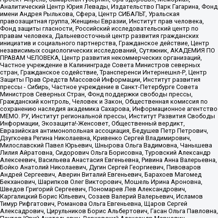
Аналитический Центр Юрия Левады, Издательство Парк Гагарина, Фонд
имени Андрея Рылькова, Сфера, Центр СИБАЛЬТ, Уральская
правозащитная группа, Женщины Евразии, Институт прав человека,
Фонд защиты гласности, Российский исследовательский центр по
правам человека, Дальневосточный центр развития гражданских
инициатив и социального партнерства, Гражданское действие, Центр
независимых социологических исследований, Сутяжник, АКАДЕМИЯ ПО
ПРАВАМ ЧЕЛОВЕКА, Центр развития некоммерческих организаций,
Частное учреждение в Калининграде Совета Министров северных
стран, Гражданское содействие, Трансперенси Интернешнл-Р, Центр
Защиты Прав Средств Массовой Информации, Институт развития
прессы - Сибирь, Частное учреждение в Санкт-Петербурге Совета
Министров Северных Стран, Фонд поддержки свободы прессы,
Гражданский контроль, Человек и Закон, Общественная комиссия по
сохранению наследия академика Сахарова, Информационное агентство
МЕМО. РУ, Институт региональной прессы, Институт Развития Свободы
Информации, Экозащита!-Женсовет, Общественный вердикт,
Евразийская антимонопольная ассоциация, Бедушев Петр Петрович,
Дзугкоева Регина Николаевна, Кривенко Сергей Владимирович,
Милославский Павел Юрьевич, Шнырова Ольга Вадимовна, Чанышева
Лилия Айратовна, Сидорович Ольга Борисовна, Туровский Александр
Алексеевич, Васильева Анастасия Евгеньевна, Ривина Анна Валерьевна,
Бойко Анатолий Николаевич, Дугин Сергей Георгиевич, Пивоваров
Андрей Сергеевич, Аверин Виталий Евгеньевич, Барахоев Магомед
Бекханович, Шарипков Олег Викторович, Мошель Ирина Ароновна,
Шведов Григорий Сергеевич, Пономарев Лев Александрович,
Каргалицкий Борис Юльевич, Созаев Валерий Валерьевич, Исламов
Тимур Рифгатович, Романова Ольга Евгеньевна, Щаров Сергей
Алексадрович, Цирульников Борис Альбертович, Гасан Ольга Павловна,