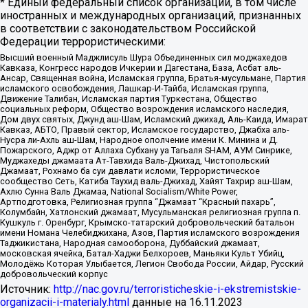
* Единый федеральный список организаций, в том числе
иностранных и международных организаций, признанных
в соответствии с законодательством Российской
Федерации террористическими:
Высший военный Маджлисуль Шура Объединенных сил моджахедов
Кавказа, Конгресс народов Ичкерии и Дагестана, База, Асбат аль-
Ансар, Священная война, Исламская группа, Братья-мусульмане, Партия
исламского освобождения, Лашкар-И-Тайба, Исламская группа,
Движение Талибан, Исламская партия Туркестана, Общество
социальных реформ, Общество возрождения исламского наследия,
Дом двух святых, Джунд аш-Шам, Исламский джихад, Аль-Каида, Имарат
Кавказ, АБТО, Правый сектор, Исламское государство, Джабха аль-
Нусра ли-Ахль аш-Шам, Народное ополчение имени К. Минина и Д.
Пожарского, Аджр от Аллаха Субхану уа Тагьаля SHAM, АУМ Синрике,
Муджахеды джамаата Ат-Тавхида Валь-Джихад, Чистопольский
Джамаат, Рохнамо ба суи давлати исломи, Террористическое
сообщество Сеть, Катиба Таухид валь-Джихад, Хайят Тахрир аш-Шам,
Ахлю Сунна Валь Джамаа, National Socialism/White Power,
Артподготовка, Религиозная группа “Джамаат “Красный пахарь”,
Колумбайн, Хатлонский джамаат, Мусульманская религиозная группа п.
Кушкуль г. Оренбург, Крымско-татарский добровольческий батальон
имени Номана Челебиджихана, Азов, Партия исламского возрождения
Таджикистана, Народная самооборона, Дуббайский джамаат,
московская ячейка, Батал-Хаджи Белхороев, Маньяки Культ Убийц,
Молодёжь Которая Улыбается, Легион Свобода России, Айдар, Русский
добровольческий корпус
Источник:
http://nac.gov.ru/terroristicheskie-i-ekstremistskie-
organizacii-i-materialy.html
данные на
16.11.2023