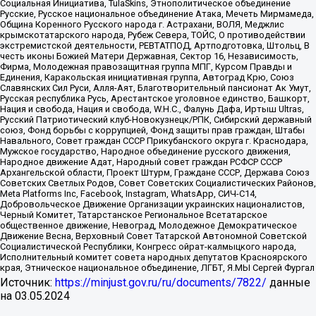
Социальная Инициатива, TulaSkins, Этнополитическое объединение
Русские, Русское национальное объединение Атака, Мечеть Мирмамеда,
Община Коренного Русского народа г. Астрахани, ВОЛЯ, Меджлис
крымскотатарского народа, Рубеж Севера, ТОЙС, О противодействии
экстремистской деятельности, РЕВТАТПОД, Артподготовка, Штольц, В
честь иконы Божией Матери Державная, Сектор 16, Независимость,
Фирма, Молодежная правозащитная группа МПГ, Курсом Правды и
Единения, Каракольская инициативная группа, Автоград Крю, Союз
Славянских Сил Руси, Алля-Аят, Благотворительный пансионат Ак Умут,
Русская республика Русь, Арестантское уголовное единство, Башкорт,
Нация и свобода, Нация и свобода, W.H.С., Фалунь Дафа, Иртыш Ultras,
Русский Патриотический клуб-Новокузнецк/РПК, Сибирский державный
союз, Фонд борьбы с коррупцией, Фонд защиты прав граждан, Штабы
Навального, Совет граждан СССР Прикубанского округа г. Краснодара,
Мужское государство, Народное объединение русского движения,
Народное движение Адат, Народный совет граждан РСФСР СССР
Архангельской области, Проект Штурм, Граждане СССР, Держава Союз
Советских Светлых Родов, Совет Советских Социалистических Районов,
Meta Platforms Inc, Facebook, Instagram, WhatsApp, СИЧ-С14,
Добровольческое Движение Организации украинских националистов,
Черный Комитет, Татарстанское Региональное Всетатарское
общественное движение, Невоград, Молодежное Демократическое
Движение Весна, Верховный Совет Татарской Автономной Советской
Социалистической Республики, Конгресс ойрат-калмыцкого народа,
Исполнительный комитет совета народных депутатов Красноярского
края, Этническое национальное объединение, ЛГБТ, Я.МЫ Сергей Фургал
Источник:
https://minjust.gov.ru/ru/documents/7822/
данные
на
03.05.2024