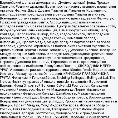
Европейский фонд за демократию, Джеймстаунский фонд, Прожект
Хармони, Родники дракона, Врачи против насильственного извлечения
органов, Фалунь Дафа, Друзья Фалуньгун, Фалуньгун, Коалиция по
расследованию преследования в отношении Фалуньгун в Китае,
Всемирная организация по расследованию преследований Фалуньгун,
Пражский гражданский центр, Ассоциация школ политических
исследований при Совете Европы, Центр либеральной современности,
Форум русскоязычных европейцев, Немецко-русский обмен, Бард
колледж, Европейский выбор, Фонд Ходорковского, Оксфордский
российский фонд, Фонд Будущее России, Компания свободы
информации, Проект Медиа, Международное партнерство за права
человека, Духовное Управление Евангельских Христиан Украинской
Христианской Церкви, Новое Поколение, Духовное Учебное Заведение
Международный Библейский Колледж, Международное христианское
движение, Всемирный Институт Саентологических Предприятий,
Церковь Духовной Технологии, Европейская сеть организаций по
наблюдению за выборами, Республика Польша, СВОБОДНЫЙ ИДЕЛЬ-
УРАЛ, Ассоциация развития журналистики, IStories fonds, Королевский
Институт Международных Отношений, КРИМСЬКА ПРАВОЗАХИСНА
ГРУПА, Фонд имени Генриха Бёлля, Stichting Bellingcat, Bellingcat Ltd, The
Insider, Институт правовой инициативы Центральной и Восточной
Европы, Фонд Открытой Эстонии, Calvert 22 Foundation, Канадский
украинский конгресс, Институт Макдональда-Лорье, Украинская
национальная федерация Канады, Декабристы, Международный
научный центр им Вудро Вильсона, Свободная пресса, Возрождение,
Всеукраинский духовный центр , Риддл, Русский антивоенный комитет в
Швеции, Проект Медуза, Фонд Андрея Сахарова, Форум свободной
России, Лига Свободных Наций, Transparеncy International, Форум
Свободных Народов ПостРоссии, Солидарность с гражданским
движением в России – Solidarus, КрымSOS, Свободный университет,