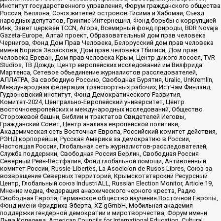
Институт государственного управления, Форум гражданского общества
Россия, Беллона, Союз жителей островов Тисима и Хабомаи, Съезд
народных депутатов, Гринпис Интернешнл, Фонд борьбы с коррупцией
Инк, Завет церквей TCCN, Агора, Всемирный фонд природы, BDR Novaja
Gazeta-Europe, Алтай проект, Образовательный дом прав человека
Чернигов, Фонд Дом Прав Человека, Белорусский дом прав человека
имени Бориса Звозскова, Дом прав человека Тбилиси, Дом прав
человека Ереван, Дом прав человека Крым, Центр дикого лосося, TVR
Studios, ТВ Дождь, Центр европейских исследований им Вилфрида
Мартенса, Сетевое объединение журналистов расследователей,
АЛЛАТРА, За свободную Россию, Свободная Бурятия, Uralic, UnKremlin,
Международная федерация транспортных рабочих, ИстЧам Финланд,
Гудзоновский институт, Фонд Демократического Развития,
Комитет-2024, Центрально-Европейский университет, Центр
восточноевропейских и международных исследований, Общество
Сторожевой башни, Библии и трактатов Свидетелей Иеговы,
Гражданский Совет, Центр анализа европейской политики,
Академическая сеть Восточная Европа, Российский комитет действия,
РЭНД корпорейшн, Русская Америка за демократию в России,
Настоящая Россия, Глобальная сеть журналистов-расследователей,
Служба поддержки, Свободная Россия Берлин, Свободная Россия
Северный Рейн-Вестфалия, Фонд глобальной помощи, Антивоенный
комитет России, Russie-Libertes, La Asocicion de Rusos Libres, Союз за
возвращение Северных территорий, Крымскотатарский Ресурсный
Центр, Глобальный союз IndustriALL, Russian Election Monitor, Article 19,
Мнение медиа, Федерация анархического черного креста, Радио
Свободная Европа, Германское общество изучения Восточной Европы,
Фонд имени Фридриха Эберта, XZ gGmbH, Мобильная академия
поддержки гендерной демократии и миротворчества, Форум имени
Льва Копелева, American Councils for International Education, Cultural