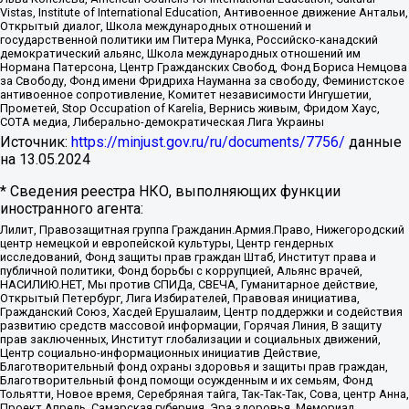
Vistas, Institute of International Education, Антивоенное движение Антальи,
Открытый диалог, Школа международных отношений и
государственной политики им Питера Мунка, Российско-канадский
демократический альянс, Школа международных отношений им
Нормана Патерсона, Центр Гражданских Свобод, Фонд Бориса Немцова
за Свободу, Фонд имени Фридриха Науманна за свободу, Феминистское
антивоенное сопротивление, Комитет независимости Ингушетии,
Прометей, Stop Occupation of Karelia, Вернись живым, Фридом Хаус,
СОТА медиа, Либерально-демократическая Лига Украины
Источник:
https://minjust.gov.ru/ru/documents/7756/
данные
на
13.05.2024
* Сведения реестра НКО, выполняющих функции
иностранного агента:
Лилит, Правозащитная группа Гражданин.Армия.Право, Нижегородский
центр немецкой и европейской культуры, Центр гендерных
исследований, Фонд защиты прав граждан Штаб, Институт права и
публичной политики, Фонд борьбы с коррупцией, Альянс врачей,
НАСИЛИЮ.НЕТ, Мы против СПИДа, СВЕЧА, Гуманитарное действие,
Открытый Петербург, Лига Избирателей, Правовая инициатива,
Гражданский Союз, Хасдей Ерушалаим, Центр поддержки и содействия
развитию средств массовой информации, Горячая Линия, В защиту
прав заключенных, Институт глобализации и социальных движений,
Центр социально-информационных инициатив Действие,
Благотворительный фонд охраны здоровья и защиты прав граждан,
Благотворительный фонд помощи осужденным и их семьям, Фонд
Тольятти, Новое время, Серебряная тайга, Так-Так-Так, Сова, центр Анна,
Проект Апрель, Самарская губерния, Эра здоровья, Мемориал,