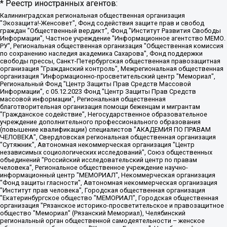
* Реестр иностранных агентов:
Калининградская региональная общественная организация "Экозащита!-Женсовет", Фонд содействия защите прав и свобод граждан "Общественный вердикт", Фонд "Институт Развития Свободы Информации", Частное учреждение "Информационное агентство МЕМО. РУ", Региональная общественная организация "Общественная комиссия по сохранению наследия академика Сахарова", Фонд поддержки свободы прессы, Санкт-Петербургская общественная правозащитная организация "Гражданский контроль", Межрегиональная общественная организация "Информационно-просветительский центр "Мемориал", Региональный Фонд "Центр Защиты Прав Средств Массовой Информации", с 05.12.2023 Фонд "Центр Защиты Прав Средств массовой информации", Региональная общественная благотворительная организация помощи беженцам и мигрантам "Гражданское содействие", Негосударственное образовательное учреждение дополнительного профессионального образования (повышение квалификации) специалистов "АКАДЕМИЯ ПО ПРАВАМ ЧЕЛОВЕКА", Свердловская региональная общественная организация "Сутяжник", Автономная некоммерческая организация "Центр независимых социологических исследований", Союз общественных объединений "Российский исследовательский центр по правам человека", Региональное общественное учреждение научно-информационный центр "МЕМОРИАЛ", Некоммерческая организация "Фонд защиты гласности", Автономная некоммерческая организация "Институт прав человека", Городская общественная организация "Екатеринбургское общество "МЕМОРИАЛ", Городская общественная организация "Рязанское историко-просветительское и правозащитное общество "Мемориал" (Рязанский Мемориал), Челябинский региональный орган общественной самодеятельности – женское общественное объединение "Женщины Евразии", Челябинский региональный орган общественной самодеятельности "Уральская правозащитная группа", Фонд содействия защите здоровья и социальной справедливости имени Андрея Рылькова, Автономная Некоммерческая Организация "Аналитический Центр Юрия Левады", Автономная некоммерческая организация социальной поддержки населения "Проект Апрель", Региональная общественная организация помощи женщинам и детям, находящимся в кризисной ситуации "Информационно-методический центр "Анна", Фонд содействия развитию массовых коммуникаций и правовому просвещению "Так-так-Так", Фонд содействия устойчивому развитию "Серебряная тайга", Свердловский региональный общественный фонд социальных проектов "Новое время", "Idel.Реалии", Кавказ.Реалии, Крым.Реалии, Телеканал Настоящее Время, Татаро-башкирская служба Радио Свобода (Azatliq Radiosi), Радио Свободная Европа/Радио Свобода (PCE/PC), "Сибирь.Реалии", "Фактограф", Благотворительный фонд помощи осужденным и их семьям, Автономная некоммерческая организация "Институт глобализации и социальных движений", Фонд "В защиту прав заключенных", Частное учреждение "Центр поддержки и содействия развитию средств массовой информации", Пензенский региональный общественный благотворительный фонд "Гражданский союз", "Север.Реалии", Некоммерческая организация Фонд "Правовая инициатива", Общество с ограниченной ответственностью "Радио Свободная Европа/Радио Свобода", Чешское информационное агентство "MEDIUM-ORIENT", Красноярская региональная общественная организация "Мы против СПИДа", Камалягин Денис Николаевич, Маркелов Сергей Евгеньевич, Пономарев Лев Александрович, Савицкая Людмила Алексеевна, Автономная некоммерческая организация "Центр по работе с проблемой насилия "НАСИЛИЮ.НЕТ", Межрегиональный профессиональный союз работников здравоохранения "Альянс врачей", Юридическое лицо, зарегистрированное в Латвийской Республике, SIA "Medusa Project" (регистрационный номер 40103797863, дата регистрации 10.06.2014), Некоммерческая организация "Фонд по борьбе с коррупцией", Автономная некоммерческая организация "Институт права и публичной политики", Баданин Роман Сергеевич, Гликин Максим Александрович, Железнова Мария Михайловна, Лукьянова Юлия Сергеевна, Маетная Елизавета Витальевна, Маняхин Петр Борисович, Чуракова Ольга Владимировна, Ярош Юлия Петровна, Юридическое лицо "The Insider SIA", зарегистрированное в Риге, Латвийская Республика (дата регистрации 26.06.2015), являющееся администратором доменного имени интернет-издания "The Insider SIA", https://theins.ru, Постернак Алексей Евгеньевич, Рубин Михаил Аркадьевич, Анин Роман Александрович, Юридическое лицо Istories fonds, зарегистрированное в Латвийской Республике (регистрационный номер 50008295751, дата регистрации 24.02.2020), Великовский Дмитрий Александрович, Долинина Ирина Николаевна, Мароховская Алеся Алексеевна, Шлейнов Роман Юрьевич, Шмагун Олеся Валентиновна, Общество с ограниченной ответственностью "Альтаир 2021", Общество с ограниченной ответственностью "Вега 2021", Общество с ограниченной ответственностью "Главный редактор 2021", Общество с ограниченной ответственностью "Ромашки монолит", Важенков Артем Валерьевич, Ивановская областная общественная организация "Центр гендерных исследований", Гурман Юрий Альбертович, Медиапроект "ОВД-Инфо", Егоров Владимир Владимирович, Жилинский Владимир Александрович, Общество с ограниченной ответственностью "ЗП", Иванова София Юрьевна, Карезина Инна Павловна, Кильтау Екатерина Викторовна, Петров Алексей Викторович, Пискунов Сергей Евгеньевич, Смирнов Сергей Сергеевич, Тихонов Михаил Сергеевич, Общество с ограниченной ответственностью "ЖУРНАЛИСТ-ИНОСТРАННЫЙ АГЕНТ", Арапова Галина Юрьевна, Вольтская Татьяна Анатольевна, Американская компания "Mason G.E.S. Anonymous Foundation" (США), являющаяся владельцем интернет-издания https://mnews.world/, Компания "Stichting Bellingcat", зарегистрированная в Нидерландах (дата регистрации 11.07.2018), Захаров Андрей Вячеславович, Клепиковская Екатерина Дмитриевна, Общество с ограниченной ответственностью "МЕМО", Перл Роман Александрович, Симонов Евгений Алексеевич, Соловьева Елена Анатольевна, Сотников Даниил Владимирович, Сурначева Елизавета Дмитриевна, Автономная некоммерческая организация по защите прав человека и информированию населения "Якутия – Наше Мнение", Общество с ограниченной ответственностью "Москоу диджитал медиа", с 26.01.2023 Общество с ограниченной ответственностью "Чайка Белые сады", Ветошкина Валерия Валерьевна, Заговора Максим Александрович, Межрегиональное общественное движение "Российская ЛГБТ - сеть", Оленичев Максим Владимирович, Павлов Иван Юрьевич, Скворцова Елена Сергеевна, Общество с ограниченной ответственностью "Как бы инагент", Кочетков Игорь Викторович, Общество с ограниченной ответственностью "Честные выборы", Еланчик Олег Александрович, Общество с ограниченной ответственностью "Нобелевский призыв", Гималова Регина Эмилевна, Григорьев Андрей Валерьевич, Григорьева Алина Александровна, Ассоциация по содействию защите прав призывников, альтернативнослужащих и военнослужащих "Правозащитная группа "Гражданин.Армия.Право", Хисамова Регина Фаритовна, Автономная некоммерческая организация по реализации социально-правовых программ "Лилит", Дальневосточное общественное движение "Маяк", Санкт-Петербургская ЛГБТ-инициативная группа "Выход", Инициативная группа ЛГБТ+ "Реверс", Алексеев Андрей Викторович, Бекбулатова Таисия Львовна, Беляев Иван Михайлович, Владыкина Елена Сергеевна, Гельман Марат Александрович, Никульшина Вероника Юрьевна, Толоконникова Надежда Андреевна, Шендерович Виктор Анатольевич, Общество с ограниченной ответственностью "Данное сообщение", Общество с ограниченной ответственностью Издательский дом "Новая глава", Айнбиндер Александра Александровна, Московский комьюнити-центр для ЛГБТ+инициатив, Благотворительный фонд развития филантропии, Deutsche Welle (Германия, Kurt-Schumacher-Strasse 3, 53113 Bonn), Борзунова Мария Михайловна, Воробьев Виктор Викторович, Голубева Анна Львовна, Константинова Алла Михайловна, Малкова Ирина Владимировна, Мурадов Мурад Абдулгалимович, Осетинская Елизавета Николаевна, Понасенков Евгений Николаевич, Ганапольский Матвей Юрьевич, Киселев Евгений Алексеевич, Борухович Ирина Григорьевна, Дремин Иван Тимофеевич, Дубровский Дмитрий Викторович, Красноярская региональная общественная организация поддержки и развития альтернативных образовательных технологий и межкультурных коммуникаций "ИНТЕРРА", Маяковская Екатерина Алексеевна, Фейгин Марк Захарович, Филимонов Андрей Викторович, Дзугкоева Регина Николаевна, Доброхотов Роман Александрович, Дудь Юрий Александрович, Елкин Сергей Владимирович, Кругликов Кирилл Игоревич, Сабунаева Мария Леонидовна, Семенов Алексей Владимирович, Шаинян Карен Багратович, Шульман Екатерина Михайловна, Асафьев Артур Валерьевич, Вахштайн Виктор Семенович, Венедиктов Алексей Алексеевич, Лушникова Екатерина Евгеньевна, Волков Леонид Михайлович, Невзоров Александр Глебович, Пархоменко Сергей Борисович, Сироткин Ярослав Николаевич, Кара-Мурза Владимир Владимирович, Баранова Наталья Владимировна, Гозман Леонид Яковлевич, Кагарлицкий Борис Юльевич, Климарев Михаил Валерьевич, Милов Владимир Станиславович, Автономная некоммерческая организация Краснодарский центр современного искусства "Типография", Моргенштерн Алишер Тагирович, Соболь Любовь Эдуардовна, Общество с ограниченной ответственностью "ЛИЗА НОРМ", Каспаров Гарри Кимович, Ходорковский Михаил Борисович, Общество с ограниченной ответственностью "Апрельские тезисы", Данилович Ирина Брониславовна, Кашин Олег Владимирович, Петров Николай Владимирович, Пивоваров Алексей Владимирович, Соколов Михаил Владимирович, Цветкова Юлия Владимировна, Чичваркин Евгений Александрович, Комитет против пыток/Команда против пыток, Общество с ограниченной ответственностью "Первый научный", Общество с ограниченной ответственностью "Вертолет и ко", Белоцерковская Вероника Борисовна, Кац Максим Евгеньевич, Лазарева Татьяна Юрьевна, Шаведдинов Руслан Табризович, Яшин Илья Валерьевич, Общество с ограниченной ответственностью "Иноагент ААВ", Алешковский Дмитрий Петрович, Альбац Евгения Марковна, Быков Дмитрий Львович, Галямина Юлия Евгеньевна, Лойко Сергей Леонидович, Мартынов Кирилл Константинович, Медведев Сергей Александрович, Крашенинников Федор Геннадиевич, Гордеева Катерина Вл