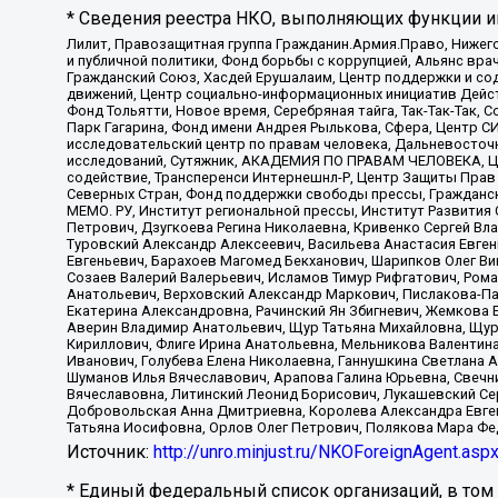
* Сведения реестра НКО, выполняющих функции ин
Лилит, Правозащитная группа Гражданин.Армия.Право, Нижего
и публичной политики, Фонд борьбы с коррупцией, Альянс вр
Гражданский Союз, Хасдей Ерушалаим, Центр поддержки и сод
движений, Центр социально-информационных инициатив Дейс
Фонд Тольятти, Новое время, Серебряная тайга, Так-Так-Так,
Парк Гагарина, Фонд имени Андрея Рылькова, Сфера, Центр С
исследовательский центр по правам человека, Дальневосточн
исследований, Сутяжник, АКАДЕМИЯ ПО ПРАВАМ ЧЕЛОВЕКА, Це
содействие, Трансперенси Интернешнл-Р, Центр Защиты Прав
Северных Стран, Фонд поддержки свободы прессы, Гражданск
МЕМО. РУ, Институт региональной прессы, Институт Развити
Петрович, Дзугкоева Регина Николаевна, Кривенко Сергей В
Туровский Александр Алексеевич, Васильева Анастасия Евген
Евгеньевич, Барахоев Магомед Бекханович, Шарипков Олег В
Созаев Валерий Валерьевич, Исламов Тимур Рифгатович, Рома
Анатольевич, Верховский Александр Маркович, Пислакова-Па
Екатерина Александровна, Рачинский Ян Збигневич, Жемкова 
Аверин Владимир Анатольевич, Щур Татьяна Михайловна, Щур
Кириллович, Флиге Ирина Анатольевна, Мельникова Валентин
Иванович, Голубева Елена Николаевна, Ганнушкина Светлана 
Шуманов Илья Вячеславович, Арапова Галина Юрьевна, Свечн
Вячеславовна, Литинский Леонид Борисович, Лукашевский Се
Добровольская Анна Дмитриевна, Королева Александра Евген
Татьяна Иосифовна, Орлов Олег Петрович, Полякова Мара Фе
Источник:
http://unro.minjust.ru/NKOForeignAgent.asp
* Единый федеральный список организаций, в том