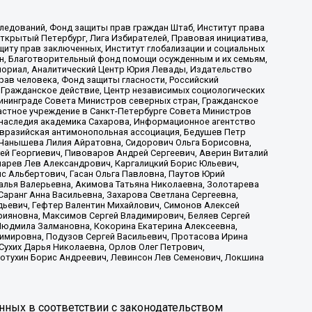
ледований, Фонд защиты прав граждан Штаб, Институт права
Открытый Петербург, Лига Избирателей, Правовая инициатива,
иту прав заключенных, Институт глобализации и социальных
н, Благотворительный фонд помощи осужденным и их семьям,
Мемориал, Аналитический Центр Юрия Левады, Издательство
рав человека, Фонд защиты гласности, Российский
 Гражданское действие, Центр независимых социологических
ининграде Совета Министров северных стран, Гражданское
астное учреждение в Санкт-Петербурге Совета Министров
 наследия академика Сахарова, Информационное агентство
Евразийская антимонопольная ассоциация, Бедушев Петр
 Чанышева Лилия Айратовна, Сидорович Ольга Борисовна,
гей Георгиевич, Пивоваров Андрей Сергеевич, Аверин Виталий
марев Лев Александрович, Каргалицкий Борис Юльевич,
с Альбертович, Гасан Ольга Павловна, Паутов Юрий
алья Валерьевна, Акимова Татьяна Николаевна, Золотарева
аранг Анна Васильевна, Захарова Светлана Сергеевна,
дьевич, Гефтер Валентин Михайлович, Симонов Алексей
рияновна, Максимов Сергей Владимирович, Беляев Сергей
 Людмила Залмановна, Кокорина Екатерина Алексеевна,
имировна, Подузов Сергей Васильевич, Протасова Ирина
Сухих Дарья Николаевна, Орлов Олег Петрович,
отухин Борис Андреевич, Левинсон Лев Семенович, Локшина
нных в соответствии с законодательством