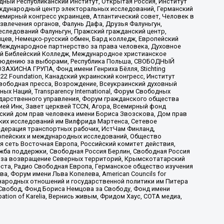
ый Республиканский Институт, Открытая Россия, Институт
ждународный центр электоральных исследований, Германский
мирный конгресс украинцев, Атлантический совет, Человек в
звлечения органов, Фалунь Дафа, Друзья Фалуньгун,
еследований Фалуньгун, Пражский гражданский центр,
цев, Немецко-русский обмен, Бард колледж, Европейский
Международное партнерство за права человека, Духовное
ый Библейский Колледж, Международное христианское
аблюдению за выборами, Республика Польша, СВОБОДНЫЙ
АХИСНА ГРУПА, Фонд имени Генриха Бёлля, Stichting
t 22 Foundation, Канадский украинский конгресс, Институт
вободная пресса, Возрождение, Всеукраинский духовный
х Наций, Transparеncy International, Форум Свободных
ударственного управления, Форум гражданского общества
ией Инк, Завет церквей TCCN, Агора, Всемирный фонд
сский дом прав человека имени Бориса Звозскова, Дом прав
ских исследований им Вилфрида Мартенса, Сетевое
едерация транспортных рабочих, ИстЧам Финланд,
ропейских и международных исследований, Общество
я сеть Восточная Европа, Российский комитет действия,
жба поддержки, Свободная Россия Берлин, Свободная Россия
оюз за возвращение Северных территорий, Крымскотатарский
 креста, Радио Свободная Европа, Германское общество изучения
 Форум имени Льва Копелева, American Councils for
международных отношений и государственной политики им Питера
Свобод, Фонд Бориса Немцова за Свободу, Фонд имени
ion of Karelia, Вернись живым, Фридом Хаус, СОТА медиа,