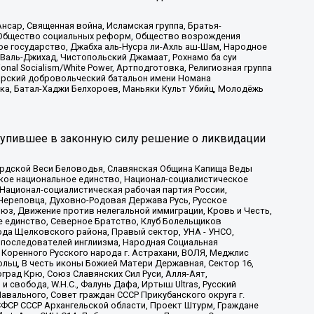
сар, Священная война, Исламская группа, Братья-
а, Общество социальных реформ, Общество возрождения
ое государство, Джабха аль-Нусра ли-Ахль аш-Шам, Народное
 Валь-Джихад, Чистопольский Джамаат, Рохнамо ба суи
nal Socialism/White Power, Артподготовка, Религиозная группа
атарский добровольческий батальон имени Номана
ка, Батал-Хаджи Белхороев, Маньяки Культ Убийц, Молодёжь
тупившее в законную силу решение о ликвидации
ардской Веси Беловодья, Славянская Община Капища Веды
ское национальное единство, Национал-социалистическое
 Национал-социалистическая рабочая партия России,
Череповца, Духовно-Родовая Держава Русь, Русское
з, Движение против нелегальной иммиграции, Кровь и Честь,
е единство, Северное Братство, Клуб Болельщиков
ода Щелковского района, Правый сектор, УНА - УНСО,
ие последователей инглиизма, Народная Социальная
 Коренного Русского народа г. Астрахани, ВОЛЯ, Меджлис
льц, В честь иконы Божией Матери Державная, Сектор 16,
рад Крю, Союз Славянских Сил Руси, Алля-Аят,
 свобода, W.H.С., Фалунь Дафа, Иртыш Ultras, Русский
вального, Совет граждан СССР Прикубанского округа г.
ФСР СССР Архангельской области, Проект Штурм, Граждане