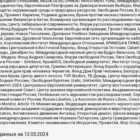
родных Отношений, MEDIA DEVELOPMENT INVESTMENT FUND, Международн
рудничества, Европейская Платформа за Демократические Выборы, Ме
щиты окружающей среды и природных ресурсов, Свободная Россия, Все
, Прожект Хармони, Родники дракона, Врачи против насильственного и
шении Фалуньгун в Китае, Всемирная организация по расследованию пр
опы, Центр либеральной современности, Форум русскоязычных европей
Фонд Будущее России, Компания свободы информации, Проект Медиа, 
 Церкви, Новое Поколение, Духовное Учебное Заведение Международн
й, Церковь Духовной Технологии, Европейская сеть организаций по н
nds, Королевский Институт Международных Отношений, КРИМСЬКА ПРАВОЗ
ициативы Центральной и Восточной Европы, Фонд Открытой Эстонии, Calver
ады, Декабристы, Международный научный центр им Вудро Вильсона, С
 Медуза, Фонд Андрея Сахарова, Форум свободной России, Лига Свободны
в России – Solidarus, КрымSOS, Свободный университет, Институт гос
Съезд народных депутатов, Гринпис Интернешнл, Фонд борьбы с коррупц
тельный дом прав человека Чернигов, Фонд Дом Прав Человека, Белору
ека Крым, Центр дикого лосося, TVR Studios, ТВ Дождь, Центр европей
одную Россию, Свободная Бурятия, Uralic, UnKremlin, Международная ф
омитет-2024, Центрально-Европейский университет, Центр восточноев
ражданский Совет, Центр анализа европейской политики, Академическа
Настоящая Россия, Глобальная сеть журналистов-расследователей, Слу
ый комитет России, Russie-Libertes, La Asocicion de Rusos Libres, С
on Monitor, Article 19, Мнение медиа, Федерация анархического черного
обильная академия поддержки гендерной демократии и миротворчества,
ational Education, Антивоенное движение Антальи, Открытый диалог, Школа 
 международных отношений им Нормана Патерсона, Центр Гражданских 
ротивление, Комитет независимости Ингушетии, Прометей, Stop Occupat
анные на
13.05.2024