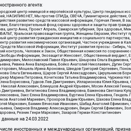
остранного агента:
родский центр немецкой и европейской культуры, Центр гендерных исс
ачей, НАСИЛИЮ.НЕТ, Мы против СПИДа, СВЕЧА, Гуманитарное действие, 
ействия развитию средств массовой информации, Горячая Линия, В защ
твие, Благотворительный фонд охраны здоровья и защиты прав гражда
 Сова, центр Анна, Проект Апрель, Самарская губерния, Эра здоровья, 
ИБАЛЬТ, Уральская правозащитная группа, Женщины Евразии, Институт п
ый центр развития гражданских инициатив и социального партнерства,
нтр развития некоммерческих организаций, Частное учреждение в Кал
 Средств Массовой Информации, Институт развития прессы - Сибирь, Ч
ий контроль, Человек и Закон, Общественная комиссия по сохранению
я Свободы Информации, Экозащита!-Женсовет, Общественный вердикт, 
ладимирович, Милославский Павел Юрьевич, Шнырова Ольга Вадимовна,
ьевна, Ривина Анна Валерьевна, Бойко Анатолий Николаевич, Дугин Сер
икторович, Мошель Ирина Ароновна, Шведов Григорий Сергеевич, Поно
нова Ольга Евгеньевна, Щаров Сергей Алексадрович, Цирульников Бори
ркер Марина Петровна, Кочеткова Татьяна Владимировна, Чуркина Нат
Елена Борисовна, Гудков Лев Дмитриевич, Илларионова Юлия Юрьевна, С
 Николай Алексеевич, Блинушов Андрей Юрьевич, Мосин Алексей Генна
а Дмитриевна, Вититинова Елена Владимировна, Баженова Светлана Куп
Алексеевна, Закс Елена Владимировна, Буртина Елена Юрьевна, Гендель
иков Анатолий Мариевич, Прохоров Вадим Юрьевич, Шахова Елена Влад
ргей Маркович, Бахмин Вячеслав Иванович, Шабад Анатолий Ефимович, 
ьевна, Смирнов Владимир Александрович, Вицин Сергей Ефимович, Зол
доровна, Резник Генри Маркович, Захаров Герман Константинович
x
данные на
24.03.2022
 числе иностранных и международных организаций, призна