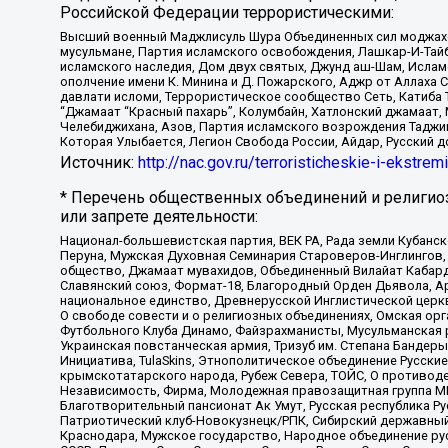
Российской Федерации террористическими:
Высший военный Маджлисуль Шура Объединенных сил моджахедо
мусульмане, Партия исламского освобождения, Лашкар-И-Тай
исламского наследия, Дом двух святых, Джунд аш-Шам, Ислам
ополчение имени К. Минина и Д. Пожарского, Аджр от Аллаха 
давлати исломи, Террористическое сообщество Сеть, Катиба Та
“Джамаат “Красный пахарь”, Колумбайн, Хатлонский джамаат, 
Челебиджихана, Азов, Партия исламского возрождения Таджи
Которая Улыбается, Легион Свобода России, Айдар, Русский 
Источник:
http://nac.gov.ru/terroristicheskie-i-ekstrem
* Перечень общественных объединений и религио
или запрете деятельности:
Национал-большевистская партия, ВЕК РА, Рада земли Кубан
Перуна, Мужская Духовная Семинария Староверов-Инглингов, 
общество, Джамаат мувахидов, Объединенный Вилайат Кабарды
Славянский союз, Формат-18, Благородный Орден Дьявола, А
национальное единство, Древнерусской Инглистической церк
О свободе совести и о религиозных объединениях, Омская ор
Футбольного Клуба Динамо, Файзрахманисты, Мусульманская р
Украинская повстанческая армия, Тризуб им. Степана Бандеры,
Инициатива, TulaSkins, Этнополитическое объединение Русски
крымскотатарского народа, Рубеж Севера, ТОЙС, О противоде
Независимость, Фирма, Молодежная правозащитная группа МПГ
Благотворительный пансионат Ак Умут, Русская республика Рус
Патриотический клуб-Новокузнецк/РПК, Сибирский державный 
Краснодара, Мужское государство, Народное объединение ру