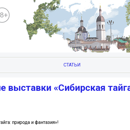
18+
СТАТЬИ
е выставки «Сибирская тайга
йга: природа и фантазия»!