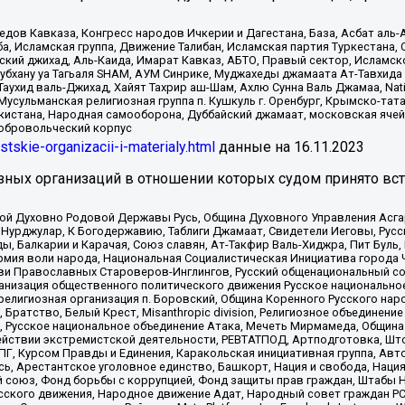
в Кавказа, Конгресс народов Ичкерии и Дагестана, База, Асбат аль-Ан
ба, Исламская группа, Движение Талибан, Исламская партия Туркестан
ский джихад, Аль-Каида, Имарат Кавказ, АБТО, Правый сектор, Исламск
Субхану уа Тагьаля SHAM, АУМ Синрике, Муджахеды джамаата Ат-Тавхида
ухид валь-Джихад, Хайят Тахрир аш-Шам, Ахлю Сунна Валь Джамаа, Natio
Мусульманская религиозная группа п. Кушкуль г. Оренбург, Крымско-т
кистана, Народная самооборона, Дуббайский джамаат, московская ячей
добровольческий корпус
istskie-organizacii-i-materialy.html
данные на
16.11.2023
зных организаций в отношении которых судом принято вс
ской Духовно Родовой Державы Русь, Община Духовного Управления Асг
Нурджулар, К Богодержавию, Таблиги Джамаат, Свидетели Иеговы, Рус
, Балкарии и Карачая, Союз славян, Ат-Такфир Валь-Хиджра, Пит Буль,
рмия воли народа, Национальная Социалистическая Инициатива города 
ви Православных Староверов-Инглингов, Русский общенациональный сою
ганизация общественного политического движения Русское национально
елигиозная организация п. Боровский, Община Коренного Русского нар
 Братство, Белый Крест, Misanthropic division, Религиозное объединен
е, Русское национальное объединение Атака, Мечеть Мирмамеда, Община
йствии экстремистской деятельности, РЕВТАТПОД, Артподготовка, Што
, Курсом Правды и Единения, Каракольская инициативная группа, Автог
ь, Арестантское уголовное единство, Башкорт, Нация и свобода, Нация и
союз, Фонд борьбы с коррупцией, Фонд защиты прав граждан, Штабы На
сского движения, Народное движение Адат, Народный совет граждан РС