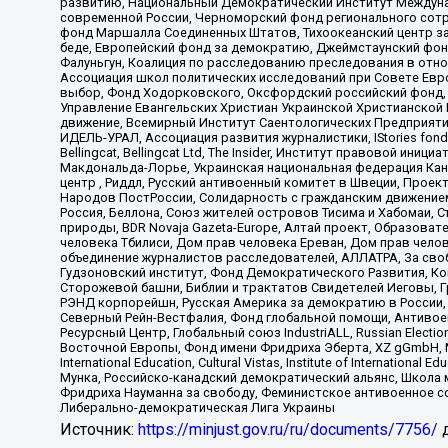
развитию, Национальный Демократический Институт Междуна
современной России, Черноморский фонд регионального сот
фонд Маршалла Соединенных Штатов, Тихоокеанский центр за
беде, Европейский фонд за демократию, Джеймстаунский фонд
Фалуньгун, Коалиция по расследованию преследования в отно
Ассоциация школ политических исследований при Совете Евр
выбор, Фонд Ходорковского, Оксфордский российский фонд, 
Управление Евангельских Христиан Украинской Христианской
движение, Всемирный Институт Саентологических Предприяти
ИДЕЛЬ-УРАЛ, Ассоциация развития журналистики, IStories fo
Bellingcat, Bellingcat Ltd, The Insider, Институт правовой ин
Макдональда-Лорье, Украинская национальная федерация Кан
центр , Риддл, Русский антивоенный комитет в Швеции, Проект
Народов ПостРоссии, Солидарность с гражданским движением 
Россия, Беллона, Союз жителей островов Тисима и Хабомаи, 
природы, BDR Novaja Gazeta-Europe, Алтай проект, Образова
человека Тбилиси, Дом прав человека Ереван, Дом прав челов
объединение журналистов расследователей, АЛЛАТРА, За своб
Гудзоновский институт, Фонд Демократического Развития, К
Сторожевой башни, Библии и трактатов Свидетелей Иеговы, Г
РЭНД корпорейшн, Русская Америка за демократию в России, 
Северный Рейн-Вестфалия, Фонд глобальной помощи, Антивоенн
Ресурсный Центр, Глобальный союз IndustriALL, Russian Electi
Восточной Европы, Фонд имени Фридриха Эберта, XZ gGmbH, М
International Education, Cultural Vistas, Institute of Intern
Мунка, Российско-канадский демократический альянс, Школа
Фридриха Науманна за свободу, Феминистское антивоенное соп
Либерально-демократическая Лига Украины
Источник:
https://minjust.gov.ru/ru/documents/7756/
д