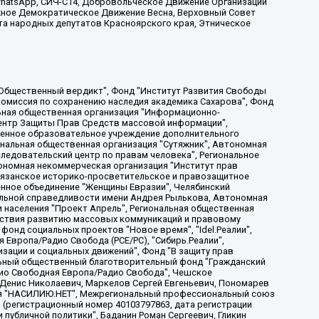
, WhatsApp, СИЧ-С14, Добровольческое Движение Организации
жное Демократическое Движение Весна, Верховный Совет
та народных депутатов Красноярского края, Этническое
, Дальневосточное общественное движение "Маяк", Санкт-Петербургская ЛГБТ-инициативная группа "Выход", Инициативная группа ЛГБТ+ "Реверс", Алексеев Андрей Викторович, Бекбулатова Таисия Львовна, Беляев Иван Михайлович, Владыкина Елена Сергеевна, Гельман Марат Александрович, Никульшина Вероника Юрьевна, Толоконникова Надежда Андреевна, Шендерович Виктор Анатольевич, Общество с ограниченной ответственностью "Данное сообщение", Общество с ограниченной ответственностью Издательский дом "Новая глава", Айнбиндер Александра Александровна, Московский комьюнити-центр для ЛГБТ+инициатив, Благотворительный фонд развития филантропии, Deutsche Welle (Германия, Kurt-Schumacher-Strasse 3, 53113 Bonn), Борзунова Мария Михайловна, Воробьев Виктор Викторович, Голубева Анна Львовна, Константинова Алла Михайловна, Малкова Ирина Владимировна, Мурадов Мурад Абдулгалимович, Осетинская Елизавета Николаевна, Понасенков Евгений Николаевич, Ганапольский Матвей Юрьевич, Киселев Евгений Алексеевич, Борухович Ирина Григорьевна, Дремин Иван Тимофеевич, Дубровский Дмитрий Викторович, Красноярская региональная общественная организация поддержки и развития альтернативных образовательных технологий и межкультурных коммуникаций "ИНТЕРРА", Маяковская Екатерина Алексеевна, Фейгин Марк Захарович, Филимонов Андрей Викторович, Дзугкоева Регина Николаевна, Доброхотов Роман Александрович, Дудь Юрий Александрович, Елкин Сергей Владимирович, Кругликов Кирилл Игоревич, Сабунаева Мария Леонидовна, Семенов Алексей Владимирович, Шаинян Карен Багратович, Шульман Екатерина Михайловна, Асафьев Артур Валерьевич, Вахштайн Виктор Семенович, Венедиктов Алексей Алексеевич, Лушникова Екатерина Евгеньевна, Волков Леонид Михайлович, Невзоров Александр Глебович, Пархоменко Сергей Борисович, Сироткин Ярослав Николаевич, Кара-Мурза Владимир Владимирович, Баранова Наталья Владимировна, Гозман Леонид Яковлевич, Кагарлицкий Борис Юльевич, Климарев Михаил Валерьевич, Милов Владимир Станиславович, Автономная некоммерческая организация Краснодарский центр современного искусства "Типография", Моргенштерн Алишер Тагирович, Соболь Любовь Эдуардовна, Общество с ограниченной ответственностью "ЛИЗА НОРМ", Каспаров Гарри Кимович, Ходорковский Михаил Борисович, Общество с ограниченной ответственностью "Апрельские тезисы", Данилович Ирина Брониславовна, Кашин Олег Владимирович, Петров Николай Владимирович, Пивоваров Алексей Владимирович, Соколов Михаил Владимирович, Цветкова Юлия Владимировна, Чичваркин Евгений Александрович, Комитет против пыток/Команда против пыток, Общество с ограниченной ответственностью "Первый научный", Общество с ограниченной ответственностью "Вертолет и ко", Белоцерковская Вероника Борисовна, Кац Максим Евгеньевич, Лазарева Татьяна Юрьевна, Шаведдинов Руслан Табризович, Яшин Илья Валерьевич, Общество с ограниченной ответственностью "Иноагент ААВ", Алешковский Дмитрий Петрович, Альбац Евгения Марковна, Быков Дмитрий Львович, Галямина Юлия Евгеньевна, Лойко Сергей Леонидович, Мартынов Кирилл Константинович, Медведев Сергей Александрович, Крашенинников Федор Геннадиевич, Гордеева Катерина Вл