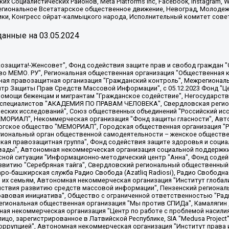
х Социалистических Районов, Meta Platforms Inc, Facebook, Instagram
Региональное Всетатарское общественное движение, Невоград, Молоде
ки, Конгресс ойрат-калмыцкого народа, Исполнительный комитет сове
анные на
03.05.2024
 "Мы против СПИДа", Камалягин Денис Николаевич, Маркелов Сергей Евгеньевич, Пономарев Лев Александрович, Савицкая Людмила Алексеевна, Автономная некоммерческая организация "Центр по работе с проблемой насилия "НАСИЛИЮ.НЕТ", Межрегиональный профессиональный союз работников здравоохранения "Альянс врачей", Юридическое лицо, зарегистрированное в Латвийской Республике, SIA "Medusa Project" (регистрационный номер 40103797863, дата регистрации 10.06.2014), Некоммерческая организация "Фонд по борьбе с коррупцией", Автономная некоммерческая организация "Институт права и публичной политики", Баданин Роман Сергеевич, Гликин Максим Александрович, Железнова Мария Михайловна, Лукьянова Юлия Сергеевна, Маетная Елизавета Витальевна, Маняхин Петр Борисович, Чуракова Ольга Владимировна, Ярош Юлия Петровна, Юридическое лицо "The Insider SIA", зарегистрированное в Риге, Латвийская Республика (дата регистрации 26.06.2015), являющееся администратором доменного имени интернет-издания "The Insider SIA", https://theins.ru, Постернак Алексей Евгеньевич, Рубин Михаил Аркадьевич, Анин Роман Александрович, Юридическое лицо Istories fonds, зарегистрированное в Латвийской Республике (регистрационный номер 50008295751, дата регистрации 24.02.2020), Великовский Дмитрий Александрович, Долинина Ирина Николаевна, Мароховская Алеся Алексеевна, Шлейнов Роман Юрьевич, Шмагун Олеся Валентиновна, Общество с ограниченной ответственностью "Альтаир 2021", Общество с ограниченной ответственностью "Вега 2021", Общество с ограниченной ответственностью "Главный редактор 2021", Общество с ограниченной ответственностью "Ромашки монолит", Важенков Артем Валерьевич, Ивановская областная общественная организация "Центр гендерных исследований", Гурман Юрий Альбертович, Медиапроект "ОВД-Инфо", Егоров Владимир Владимирович, Жилинский Владимир Александрович, Общество с ограниченной ответственностью "ЗП", Иванова София Юрьевна, Карезина Инна Павловна, Кильтау Екатерина Викторовна, Петров Алексей Викторович, Пискунов Сергей Евгеньевич, Смирнов Сергей Сергеевич, Тихонов Михаил Сергеевич, Общество с ограниченной ответственностью "ЖУРНАЛИСТ-ИНОСТРАННЫЙ АГЕНТ", Арапова Галина Юрьевна, Вольтская Татьяна Анатольевна, Американская компания "Mason G.E.S. Anonymous Foundation" (США), являющаяся владельцем интернет-издания https://mnews.world/, Компания "Stichting Bellingcat", зарегистрированная в Нидерландах (дата регистрации 11.07.2018), Захаров Андрей Вячеславович, Клепиковская Екатерина Дмитриевна, Общество с ограниченной ответственностью "МЕМО", Перл Роман Александрович, Симонов Евгений Алексеевич, Соловьева Елена Анатольевна, Сотников Даниил Владимирович, Сурначева Елизавета Дмитриевна, Автономная некоммерческая организация по защите прав человека и информированию населения "Якутия – Наше Мнение", Общество с ограниченной ответственностью "Москоу диджитал медиа", с 26.01.2023 Общество с ограниченной ответственностью "Чайка Белые сады", Ветошкина Валерия Валерьевна, Заговора Максим Александрович, Межрегиональное общественное движение "Российская ЛГБТ - сеть", Оленичев Максим Владимирович, Павлов Иван Юрьевич, Скворцова Елена Сергеевна, Общество с ограниченной ответственностью "Как бы инагент", Кочетков Игорь Викторович, Общество с ограниченной ответственностью "Честные выборы", Еланчик Олег Александрович, Общество с ограниченной ответственностью "Нобелевский призыв", Гималова Регина Эмилевна, Григорьев Андрей Валерьевич, Григорьева Алина Александровна, Ассоциация по содействию защите прав призывников, альтернативнослужащих и военнослужащих "Правозащитная группа "Гражданин.Армия.Право", Хисамова Регина Фаритовна, Автономная некоммерческая организация по реализации социально-правовых программ "Лилит"