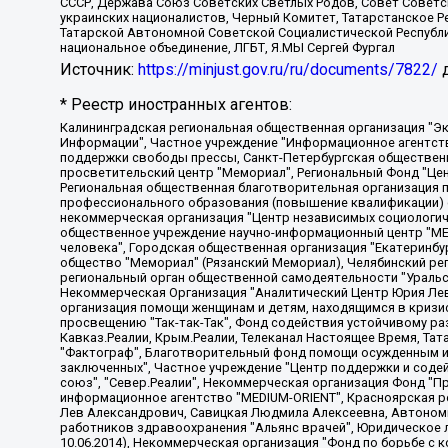
СССР, Держава Союз Советских Светлых Родов, Совет Советски
украинских националистов, Черный Комитет, Татарстанское 
Татарской Автономной Советской Социалистической Республи
национальное объединение, ЛГБТ, Я.МЫ Сергей Фургал
Источник:
https://minjust.gov.ru/ru/documents/7822/
д
* Реестр иностранных агентов:
Калининградская региональная общественная организация "Экозащита!-Женсовет", Фонд содействия защите прав и свобод граждан "Общественный вердикт", Фонд "Институт Развития Свободы Информации", Частное учреждение "Информационное агентство МЕМО. РУ", Региональная общественная организация "Общественная комиссия по сохранению наследия академика Сахарова", Фонд поддержки свободы прессы, Санкт-Петербургская общественная правозащитная организация "Гражданский контроль", Межрегиональная общественная организация "Информационно-просветительский центр "Мемориал", Региональный Фонд "Центр Защиты Прав Средств Массовой Информации", с 05.12.2023 Фонд "Центр Защиты Прав Средств массовой информации", Региональная общественная благотворительная организация помощи беженцам и мигрантам "Гражданское содействие", Негосударственное образовательное учреждение дополнительного профессионального образования (повышение квалификации) специалистов "АКАДЕМИЯ ПО ПРАВАМ ЧЕЛОВЕКА", Свердловская региональная общественная организация "Сутяжник", Автономная некоммерческая организация "Центр независимых социологических исследований", Союз общественных объединений "Российский исследовательский центр по правам человека", Региональное общественное учреждение научно-информационный центр "МЕМОРИАЛ", Некоммерческая организация "Фонд защиты гласности", Автономная некоммерческая организация "Институт прав человека", Городская общественная организация "Екатеринбургское общество "МЕМОРИАЛ", Городская общественная организация "Рязанское историко-просветительское и правозащитное общество "Мемориал" (Рязанский Мемориал), Челябинский региональный орган общественной самодеятельности – женское общественное объединение "Женщины Евразии", Челябинский региональный орган общественной самодеятельности "Уральская правозащитная группа", Фонд содействия защите здоровья и социальной справедливости имени Андрея Рылькова, Автономная Некоммерческая Организация "Аналитический Центр Юрия Левады", Автономная некоммерческая организация социальной поддержки населения "Проект Апрель", Региональная общественная организация помощи женщинам и детям, находящимся в кризисной ситуации "Информационно-методический центр "Анна", Фонд содействия развитию массовых коммуникаций и правовому просвещению "Так-так-Так", Фонд содействия устойчивому развитию "Серебряная тайга", Свердловский региональный общественный фонд социальных проектов "Новое время", "Idel.Реалии", Кавказ.Реалии, Крым.Реалии, Телеканал Настоящее Время, Татаро-башкирская служба Радио Свобода (Azatliq Radiosi), Радио Свободная Европа/Радио Свобода (PCE/PC), "Сибирь.Реалии", "Фактограф", Благотворительный фонд помощи осужденным и их семьям, Автономная некоммерческая организация "Институт глобализации и социальных движений", Фонд "В защиту прав заключенных", Частное учреждение "Центр поддержки и содействия развитию средств массовой информации", Пензенский региональный общественный благотворительный фонд "Гражданский союз", "Север.Реалии", Некоммерческая организация Фонд "Правовая инициатива", Общество с ограниченной ответственностью "Радио Свободная Европа/Радио Свобода", Чешское информационное агентство "MEDIUM-ORIENT", Красноярская региональная общественная организация