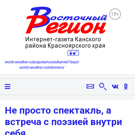
18+
world-weather.ru/pogoda/russia/kansk/7days/
world-weather.ru/informers/
Не просто спектакль, а
встреча с поэзией внутри
себя