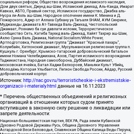
социальных реформ, Общество возрождения исламского наследия,
Дом двух святых, Джунд аш-Шам, Исламский джихад, Аль-Каида, Имарат
Кавказ, АБТО, Правый сектор, Исламское государство, Джабха аль-
Нусра ли-Ахль аш-Шам, Народное ополчение имени К. Минина и Д.
Пожарского, Аджр от Аллаха Субхану уа Тагьаля SHAM, АУМ Синрике,
Муджахеды джамаата Ат-Тавхида Валь-Джихад, Чистопольский
Джамаат, Рохнамо ба суи давлати исломи, Террористическое
сообщество Сеть, Катиба Таухид валь-Джихад, Хайят Тахрир аш-Шам,
Ахлю Сунна Валь Джамаа, National Socialism/White Power,
Артподготовка, Религиозная группа “Джамаат “Красный пахарь”,
Колумбайн, Хатлонский джамаат, Мусульманская религиозная группа п.
Кушкуль г. Оренбург, Крымско-татарский добровольческий батальон
имени Номана Челебиджихана, Азов, Партия исламского возрождения
Таджикистана, Народная самооборона, Дуббайский джамаат,
московская ячейка, Батал-Хаджи Белхороев, Маньяки Культ Убийц,
Молодёжь Которая Улыбается, Легион Свобода России, Айдар, Русский
добровольческий корпус
Источник:
http://nac.gov.ru/terroristicheskie-i-ekstremistskie-
organizacii-i-materialy.html
данные на
16.11.2023
* Перечень общественных объединений и религиозных
организаций в отношении которых судом принято
вступившее в законную силу решение о ликвидации или
запрете деятельности:
Национал-большевистская партия, ВЕК РА, Рада земли Кубанской
Духовно Родовой Державы Русь, Община Духовного Управления
Асгардской Веси Беловодья, Славянская Община Капища Веды Перуна,