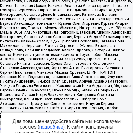
Для повышения удобства сайта мы используем
Источник:
https://minjust.gov.ru/uploaded/files/reestr-
cookies (
подробнее
). К сайту подключены
inostrannyih-agentov-22-03-2024.pdf
данные на
22.03.2024
сервисы Yandex.Metrika, LiveInternet, top.mail.ru,