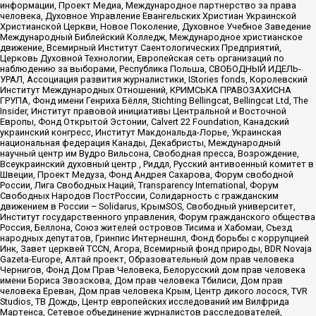
информации, Проект Медиа, Международное партнерство за права
человека, Духовное Управление Евангельских Христиан Украинской
Христианской Церкви, Новое Поколение, Духовное Учебное Заведение
Международный Библейский Колледж, Международное христианское
движение, Всемирный Институт Саентологических Предприятий,
Церковь Духовной Технологии, Европейская сеть организаций по
наблюдению за выборами, Республика Польша, СВОБОДНЫЙ ИДЕЛЬ-
УРАЛ, Ассоциация развития журналистики, IStories fonds, Королевский
Институт Международных Отношений, КРИМСЬКА ПРАВОЗАХИСНА
ГРУПА, Фонд имени Генриха Бёлля, Stichting Bellingcat, Bellingcat Ltd, The
Insider, Институт правовой инициативы Центральной и Восточной
Европы, Фонд Открытой Эстонии, Calvert 22 Foundation, Канадский
украинский конгресс, Институт Макдональда-Лорье, Украинская
национальная федерация Канады, Декабристы, Международный
научный центр им Вудро Вильсона, Свободная пресса, Возрождение,
Всеукраинский духовный центр , Риддл, Русский антивоенный комитет в
Швеции, Проект Медуза, Фонд Андрея Сахарова, Форум свободной
России, Лига Свободных Наций, Transparеncy International, Форум
Свободных Народов ПостРоссии, Солидарность с гражданским
движением в России – Solidarus, КрымSOS, Свободный университет,
Институт государственного управления, Форум гражданского общества
Россия, Беллона, Союз жителей островов Тисима и Хабомаи, Съезд
народных депутатов, Гринпис Интернешнл, Фонд борьбы с коррупцией
Инк, Завет церквей TCCN, Агора, Всемирный фонд природы, BDR Novaja
Gazeta-Europe, Алтай проект, Образовательный дом прав человека
Чернигов, Фонд Дом Прав Человека, Белорусский дом прав человека
имени Бориса Звозскова, Дом прав человека Тбилиси, Дом прав
человека Ереван, Дом прав человека Крым, Центр дикого лосося, TVR
Studios, ТВ Дождь, Центр европейских исследований им Вилфрида
Мартенса, Сетевое объединение журналистов расследователей,