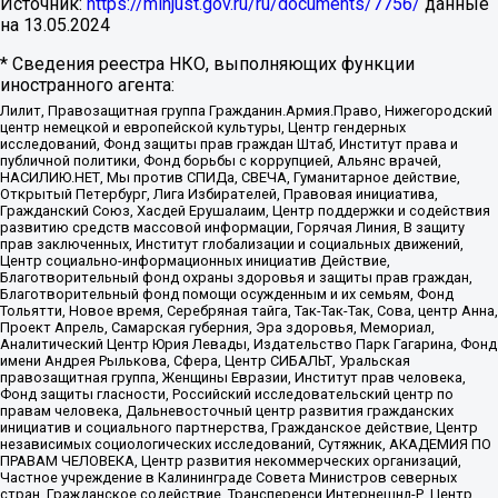
Источник:
https://minjust.gov.ru/ru/documents/7756/
данные
на
13.05.2024
* Сведения реестра НКО, выполняющих функции
иностранного агента:
Лилит, Правозащитная группа Гражданин.Армия.Право, Нижегородский
центр немецкой и европейской культуры, Центр гендерных
исследований, Фонд защиты прав граждан Штаб, Институт права и
публичной политики, Фонд борьбы с коррупцией, Альянс врачей,
НАСИЛИЮ.НЕТ, Мы против СПИДа, СВЕЧА, Гуманитарное действие,
Открытый Петербург, Лига Избирателей, Правовая инициатива,
Гражданский Союз, Хасдей Ерушалаим, Центр поддержки и содействия
развитию средств массовой информации, Горячая Линия, В защиту
прав заключенных, Институт глобализации и социальных движений,
Центр социально-информационных инициатив Действие,
Благотворительный фонд охраны здоровья и защиты прав граждан,
Благотворительный фонд помощи осужденным и их семьям, Фонд
Тольятти, Новое время, Серебряная тайга, Так-Так-Так, Сова, центр Анна,
Проект Апрель, Самарская губерния, Эра здоровья, Мемориал,
Аналитический Центр Юрия Левады, Издательство Парк Гагарина, Фонд
имени Андрея Рылькова, Сфера, Центр СИБАЛЬТ, Уральская
правозащитная группа, Женщины Евразии, Институт прав человека,
Фонд защиты гласности, Российский исследовательский центр по
правам человека, Дальневосточный центр развития гражданских
инициатив и социального партнерства, Гражданское действие, Центр
независимых социологических исследований, Сутяжник, АКАДЕМИЯ ПО
ПРАВАМ ЧЕЛОВЕКА, Центр развития некоммерческих организаций,
Частное учреждение в Калининграде Совета Министров северных
стран, Гражданское содействие, Трансперенси Интернешнл-Р, Центр