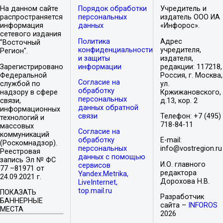
На данном сайте
Порядок обработки
Учредитель и
распространяется
персональных
издатель ООО ИА
информация
данных
«Инфорос».
сетевого издания
Политика
Адрес
"Восточный
конфиденциальности
учредителя,
Регион".
и защиты
издателя,
Зарегистрировано
информации
редакции: 117218,
Федеральной
Россия, г. Москва,
Согласие на
службой по
ул.
обработку
надзору в сфере
Кржижановского,
персональных
связи,
д.13, кор. 2
данных обратной
информационных
связи
Телефон: +7 (495)
технологий и
718-84-11
массовых
Согласие на
коммуникаций
обработку
E-mail:
(Роскомнадзор).
персональных
info@vostregion.ru
Реестровая
данных с помощью
запись Эл № ФС
И.О. главного
сервисов
77 –81971 от
редактора
Yandex.Metrika,
24.09.2021 г.
Дорохова Н.В.
LiveInternet,
top.mail.ru
ПОКАЗАТЬ
Разработчик
БАННЕРНЫЕ
сайта –
INFOROS
МЕСТА
2026