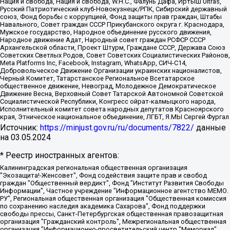
Нация и свобода, Нация и свобода, W.H.С., Фалунь Дафа, Иртыш Ultras,
Русский Патриотический клуб-Новокузнецк/РПК, Сибирский державный
союз, Фонд борьбы с коррупцией, Фонд защиты прав граждан, Штабы
Навального, Совет граждан СССР Прикубанского округа г. Краснодара,
Мужское государство, Народное объединение русского движения,
Народное движение Адат, Народный совет граждан РСФСР СССР
Архангельской области, Проект Штурм, Граждане СССР, Держава Союз
Советских Светлых Родов, Совет Советских Социалистических Районов,
Meta Platforms Inc, Facebook, Instagram, WhatsApp, СИЧ-С14,
Добровольческое Движение Организации украинских националистов,
Черный Комитет, Татарстанское Региональное Всетатарское
общественное движение, Невоград, Молодежное Демократическое
Движение Весна, Верховный Совет Татарской Автономной Советской
Социалистической Республики, Конгресс ойрат-калмыцкого народа,
Исполнительный комитет совета народных депутатов Красноярского
края, Этническое национальное объединение, ЛГБТ, Я.МЫ Сергей Фургал
Источник:
https://minjust.gov.ru/ru/documents/7822/
данные
на
03.05.2024
* Реестр иностранных агентов:
Калининградская региональная общественная организация "Экозащита!-Женсовет", Фонд содействия защите прав и свобод граждан "Общественный вердикт", Фонд "Институт Развития Свободы Информации", Частное учреждение "Информационное агентство МЕМО. РУ", Региональная общественная организация "Общественная комиссия по сохранению наследия академика Сахарова", Фонд поддержки свободы прессы, Санкт-Петербургская общественная правозащитная организация "Гражданский контроль", Межрегиональная общественная организация "Информационно-просветительский центр "Мемориал", Региональный Фонд "Центр Защиты Прав Средств Массовой Информации", с 05.12.2023 Фонд "Центр Защиты Прав Средств массовой информации", Региональная общественная благотворительная организация помощи беженцам и мигрантам "Гражданское содействие", Негосударственное образовательное учреждение дополнительного профессионального образования (повышение квалификации) специалистов "АКАДЕМИЯ ПО ПРАВАМ ЧЕЛОВЕКА", Свердловская региональная общественная организация "Сутяжник", Автономная некоммерческая организация "Центр независимых социологических исследований", Союз общественных объединений "Российский исследовательский центр по правам человека", Региональное общественное учреждение научно-информационный центр "МЕМОРИАЛ", Некоммерческая организация "Фонд защиты гласности", Автономная некоммерческая организация "Институт прав человека", Городская общественная организация "Екатеринбургское общество "МЕМОРИАЛ", Городская общественная организация "Рязанское историко-просветительское и правозащитное общество "Мемориал" (Рязанский Мемориал), Челябинский региональный орган общественной самодеятельности – женское общественное объединение "Женщины Евразии", Челябинский региональный орган общественной самодеятельности "Уральская правозащитная группа", Фонд содействия защите здоровья и социальной справедливости имени Андрея Рылькова, Автономная Некоммерческая Организация "Аналитический Центр Юрия Левады", Автономная некоммерческая организация социальной поддержки населения "Проект Апрель", Региональная общественная организация помощи женщинам и детям, находящимся в кризисной ситуации "Информационно-методический центр "Анна", Фонд содействия развитию массовых коммуникаций и правовому просвещению "Так-так-Так", Фонд содействия устойчивому развитию "Серебряная тайга", Свердловский региональный общественный фонд социальных проектов "Новое время", "Idel.Реалии", Кавказ.Реалии, Крым.Реалии, Телеканал Настоящее Время, Татаро-башкирская служба Радио Свобода (Azatliq Radiosi), Радио Свободная Европа/Радио Свобода (PCE/PC), "Сибирь.Реалии", "Фактограф", Благотворительный фонд помощи осужденным и их семьям, Автономная некоммерческая организация "Институт глобализации и социальных движений", Фонд "В защиту прав заключенных", Частное учреждение "Центр поддержки и содействия развитию средств массовой информации", Пензенский региональный общественный благотворительный фонд "Гражданский союз", "Север.Реалии", Некоммерческая организация Фонд "Правовая инициатива", Общество с ограниченной ответственностью "Радио Свободная Европа/Радио Свобода", Чешское информационное агентство "MEDIUM-ORIENT", Красноярская региональная общественная организация "Мы против СПИДа", Камалягин Денис Николаевич, Маркелов Сергей Евгеньевич, Пономарев Лев Александрович, Савицкая Людмила Алексеевна, Автономная некоммерческая организация "Центр по работе с проблемой насилия "НАСИЛИЮ.НЕТ", Межрегиональный профессиональный союз работников здравоохранения "Альянс врачей", Юридическое лицо, зарегистрированное в Латвийской Республике, SIA "Medusa Project" (регистрационный номер 40103797863, дата регистрации 10.06.2014), Некоммерческая организация "Фонд по борьбе с коррупцией", Автономная некоммерческая организация "Институт права и публичной политики", Баданин Роман Сергеевич, Гликин Максим Александрович, Железнова Мария Михайловна, Лукьянова Юлия Сергеевна, Маетная Елизавета Витальевна, Маняхин Петр Борисович, Чуракова Ольга Владимировна, Ярош Юлия Петровна, Юридическое лицо "The Insider SIA", зарегистрированное в Риге, Латвийская Республика (дата регистрации 26.06.2015), являющееся администратором доменного имени интернет-издания "The Insider SIA", https://theins.ru, Постернак Алексей Евгеньевич, Рубин Михаил Аркадьевич, Анин Роман Александрович, Юридическое лицо Istories fonds, зарегистрированное в Латвийской Республике (регистрационный номер 50008295751, дата регистрации 24.02.2020), Великовский Дмитрий Александрович, Долинина Ирина Николаевна, Мароховская Алеся Алексеевна, Шлейнов Роман Юрьевич, Шмагун Олеся Валентиновна, Общество с ограниченной ответственностью "Альтаир 2021", Общество с ограниченной ответственностью "Вега 2021", Общество с ограниченной ответственностью "Главный редактор 2021", Общество с ограниченной ответственностью "Ромашки монолит", Важенков Артем Валерьевич, Ивановская областная общественная организация "Центр гендерных исследований", Гурман Юрий Альбертович, Медиапроект "ОВД-Инфо", Егоров Владимир Владимирович, Жилинский Владимир Александрович, Общество с ограниченной ответственностью "ЗП", Иванова София Юрьевна, Карезина Инна Павловна, Кильтау Екатерина Викторовна, Петров Алексей Викторович, Пискунов Сергей Евгеньевич, Смирнов Сергей Сергеевич, Тихонов Михаил Сергеевич, Общество с ограниченной ответственностью "ЖУРНАЛИСТ-ИНОСТРАННЫЙ АГЕНТ", Арапова Галина Юрьевна, Вольтская Татьяна Анатольевна, Американская компания "Mason G.E.S. Anonymous Foundation" (США), являющаяся владельцем интернет-издания https://mnews.world/, Компания "Stichting Bellingcat", зарегистрированная в Нидерландах (дата регистрации 11.07.2018), Захаров Андрей Вячеславович, Клепиковская Екатерина Дмитриевна, Общество с ограниченной ответственностью "МЕМО", Перл Роман Александрович, Симонов Евгений Алексеевич, Соловьева Елена Анатольевна, Сотников Даниил Владимирович, Сурначева Елизавета Дмитриевна, Автономная некоммерческая организация по защите прав человека и информированию населения "Якутия – Наше Мнение", Общество с ограниченной ответственностью "Москоу диджитал медиа", с 26.01.2023 Общество с ограниченной ответственностью "Чайка Белые сады", Ветошкина Валерия Валерьевна, Заговора Максим Александрович, Межрегиональное общественное движение "Российская ЛГБТ - сеть", Оленичев Максим Владимирович, Павлов Иван Юрьевич, Скворцова Елена Сергеевна, Общество с ограниченной ответственностью "Как бы инагент", Кочетков Игорь Викторович, Общество с ограниченной ответственностью "Честные выборы", Еланчик Олег Александрович, Общество с ограниченной ответственностью "Нобелевский призыв", Гималова Регина Эмилевна, Григорьев Андрей Валерьевич, Григорьева Алина Александровна, Ассоциация по содействию защите прав призывников, альтернативнослужащих и военнослужащих "Правозащитная группа "Гражданин.Армия.Право", Хисамова Регина Фаритовна, Автономная некоммерческая организация по реализации социально-правовых программ "Лилит", Дальневосточное общественное движение "Маяк", Санкт-Петербургская ЛГБТ-инициативная группа "Выход", Инициативная группа ЛГБТ+ "Реверс", Алексеев Андрей Викторович, Бекбулатова Таисия Львовна, Беляев Иван Михайлович, Владыкина Елена Сергеевна, Гельман Марат Александрович, Никульшина Вероника Юрьевна, Толоконникова Надежда Андреевна, Шендерович Виктор Анатольевич, Общество с ограниченной ответственностью "Данное сообщение", Общество с ограниченной ответственностью Издательский дом "Новая глава", Айнбиндер Александра Александровна, Московский комьюнити-центр для ЛГБТ+инициатив, Благотворительный фонд развития филантропии, Deutsche Welle (Германия, Kurt-Schumacher-Strasse 3, 53113 Bonn), Борзунова Мария Михайловна, Воробьев Виктор Викторович, Голубева Анна Львовна, Константинова Алла Михайловна, Малкова Ирина Владимировна, Мурадов Мурад Абдулгалимович, Осетинская Елизавета Николаевна, Понасенков Евгений Николаевич, Ганапольский Матвей Юрьевич, Киселев Евгений Алексеевич, Борухович Ирина Григорьевна, Дремин Иван Тимофеевич, Дубровский Дмитрий Викторович, Красноярская региональная общественная организация поддержки и развития альтернативных образовательных технологий и межкультурных коммуникаций "ИНТЕРРА", Маяковская Екатерина Алексеевна, Фейгин Марк Захарович, Филимонов Андрей Викторович, Дзугкоева Регина Николаевна, Доброхотов Роман Александрович, Дудь Юрий Александрович, Елкин Сергей Владимирович, Кругликов Кирилл Игоревич, Сабунаева Мария Леонидовна, Семенов Алексей Владимирович, Шаинян Карен Багратович, Шульман Екатерина Михайловна, Асафьев Артур Валерьевич, Вахштайн Виктор Семенович, Венедиктов Алексей Алексеевич, Лушникова Екатерина Евгеньевна, Волков Леонид Михайлович, Невзоров Александр Глебович, Пархоменко Сергей Борисович, Сироткин Ярослав Николаевич, Кара-Мурза Владимир Владимирович, Баранова Наталья Владимировна, Гозман Леонид Яковлевич, Кагарлицкий Борис Юльевич, Климарев Михаил Валерьевич, Милов Владимир Станиславович, Автономная некоммерческая организация Краснодарский центр современного искусства "Типография", Моргенштерн Алишер Тагирович, Соболь Любовь Эдуардовна, Общество с ограниченной ответственностью "ЛИЗА НОРМ", Каспаров Гарри Кимович, Ходорковский Михаил Борисович, Общество с ограниченной ответственностью "Апрельские тезисы", Данилович Ирина Брониславовна, Кашин Олег Владимирович, Петров Николай Владимирович, Пивоваров Алексей Владимирович, Соколов Михаил Владимирович, Цветкова Юлия Владимировна, Чичваркин Евгений Александрович, Комитет против пыток/Команда против пыток, Общество с ограниченной ответственностью "Первый научный", Общество с ограниченной ответственностью "Вертолет и ко", Белоцерковская Вероника Борисовна, Кац Максим Евгеньевич, Лазарева Татьяна Юрьевна, Шаведдинов Руслан Табризович, Яшин Илья Валерьевич, Общество с ограниченной ответственностью "Иноагент ААВ", Алешковский Дмитрий Петрович, Альбац Евгения Марковна, Быков Дмитрий Львович, Галямина Юлия Евгеньевна, Лойко Сергей Леонидович, Мартынов Кирилл Константинович, Медведев Сергей Александрович, Крашенинников Федор Геннадиевич, Гордеева Катерина Вл