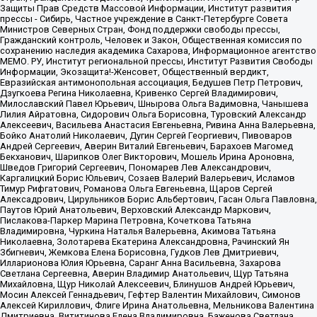
Защиты Прав Средств Массовой Информации, Институт развития
прессы - Сибирь, Частное учреждение в Санкт-Петербурге Совета
Министров Северных Стран, Фонд поддержки свободы прессы,
Гражданский контроль, Человек и Закон, Общественная комиссия по
сохранению наследия академика Сахарова, Информационное агентство
МЕМО. РУ, Институт региональной прессы, Институт Развития Свободы
Информации, Экозащита!-Женсовет, Общественный вердикт,
Евразийская антимонопольная ассоциация, Бедушев Петр Петрович,
Дзугкоева Регина Николаевна, Кривенко Сергей Владимирович,
Милославский Павел Юрьевич, Шнырова Ольга Вадимовна, Чанышева
Лилия Айратовна, Сидорович Ольга Борисовна, Туровский Александр
Алексеевич, Васильева Анастасия Евгеньевна, Ривина Анна Валерьевна,
Бойко Анатолий Николаевич, Дугин Сергей Георгиевич, Пивоваров
Андрей Сергеевич, Аверин Виталий Евгеньевич, Барахоев Магомед
Бекханович, Шарипков Олег Викторович, Мошель Ирина Ароновна,
Шведов Григорий Сергеевич, Пономарев Лев Александрович,
Каргалицкий Борис Юльевич, Созаев Валерий Валерьевич, Исламов
Тимур Рифгатович, Романова Ольга Евгеньевна, Щаров Сергей
Алексадрович, Цирульников Борис Альбертович, Гасан Ольга Павловна,
Паутов Юрий Анатольевич, Верховский Александр Маркович,
Пислакова-Паркер Марина Петровна, Кочеткова Татьяна
Владимировна, Чуркина Наталья Валерьевна, Акимова Татьяна
Николаевна, Золотарева Екатерина Александровна, Рачинский Ян
Збигневич, Жемкова Елена Борисовна, Гудков Лев Дмитриевич,
Илларионова Юлия Юрьевна, Саранг Анна Васильевна, Захарова
Светлана Сергеевна, Аверин Владимир Анатольевич, Щур Татьяна
Михайловна, Щур Николай Алексеевич, Блинушов Андрей Юрьевич,
Мосин Алексей Геннадьевич, Гефтер Валентин Михайлович, Симонов
Алексей Кириллович, Флиге Ирина Анатольевна, Мельникова Валентина
Дмитриевна, Вититинова Елена Владимировна, Баженова Светлана