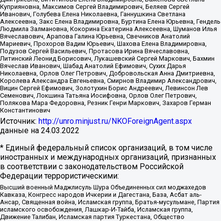
Куприяновна, Максимов Сергей Владимирович, Беляев Сергей
Иванович, Голубева Елена Николаевна, Ганнушкина Светлана
Алексеевна, Закс Елена Владимировна, Буртина Елена Юрьевна, Гендель
Людмила Залмановна, Кокорина Екатерина Алексеевна, Шуманов Илья
Вячеславович, Арапова Галина Юрьевна, Свечников Анатолий
Мариевич, Прохоров Вадим Юрьевич, Шахова Елена Владимировна,
Подузов Сергей Васильевич, Протасова Ирина Вячеславовна,
Литинский Леонид Борисович, Лукашевский Сергей Маркович, Бахмин
Вячеслав Иванович, Шабад Анатолий Ефимович, Сухих Дарья
Николаевна, Орлов Олег Петрович, Добровольская Анна Дмитриевна,
Королева Александра Евгеньевна, Смирнов Владимир Александрович,
Вицин Сергей Ефимович, Золотухин Борис Андреевич, Левинсон Лев
Семенович, Локшина Татьяна Иосифовна, Орлов Олег Петрович,
Полякова Мара Федоровна, Резник Генри Маркович, Захаров Герман
Константинович
Источник:
http://unro.minjust.ru/NKOForeignAgent.aspx
данные на
24.03.2022
* Единый федеральный список организаций, в том числе
иностранных и международных организаций, признанных
в соответствии с законодательством Российской
Федерации террористическими:
Высший военный Маджлисуль Шура Объединенных сил моджахедов
Кавказа, Конгресс народов Ичкерии и Дагестана, База, Асбат аль-
Ансар, Священная война, Исламская группа, Братья-мусульмане, Партия
исламского освобождения, Лашкар-И-Тайба, Исламская группа,
Движение Талибан, Исламская партия Туркестана, Общество