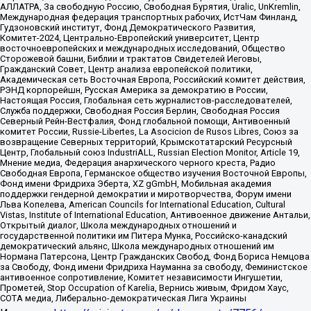
АЛЛАТРА, За свободную Россию, Свободная Бурятия, Uralic, UnKremlin,
Международная федерация транспортных рабочих, ИстЧам Финланд,
Гудзоновский институт, Фонд Демократического Развития,
Комитет-2024, Центрально-Европейский университет, Центр
восточноевропейских и международных исследований, Общество
Сторожевой башни, Библии и трактатов Свидетелей Иеговы,
Гражданский Совет, Центр анализа европейской политики,
Академическая сеть Восточная Европа, Российский комитет действия,
РЭНД корпорейшн, Русская Америка за демократию в России,
Настоящая Россия, Глобальная сеть журналистов-расследователей,
Служба поддержки, Свободная Россия Берлин, Свободная Россия
Северный Рейн-Вестфалия, Фонд глобальной помощи, Антивоенный
комитет России, Russie-Libertes, La Asocicion de Rusos Libres, Союз за
возвращение Северных территорий, Крымскотатарский Ресурсный
Центр, Глобальный союз IndustriALL, Russian Election Monitor, Article 19,
Мнение медиа, Федерация анархического черного креста, Радио
Свободная Европа, Германское общество изучения Восточной Европы,
Фонд имени Фридриха Эберта, XZ gGmbH, Мобильная академия
поддержки гендерной демократии и миротворчества, Форум имени
Льва Копелева, American Councils for International Education, Cultural
Vistas, Institute of International Education, Антивоенное движение Антальи,
Открытый диалог, Школа международных отношений и
государственной политики им Питера Мунка, Российско-канадский
демократический альянс, Школа международных отношений им
Нормана Патерсона, Центр Гражданских Свобод, Фонд Бориса Немцова
за Свободу, Фонд имени Фридриха Науманна за свободу, Феминистское
антивоенное сопротивление, Комитет независимости Ингушетии,
Прометей, Stop Occupation of Karelia, Вернись живым, Фридом Хаус,
СОТА медиа, Либерально-демократическая Лига Украины