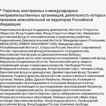
* Перечень иностранных и международных
неправительственных организаций, деятельность которых
признана нежелательной на территории Российской
Федерации:
Национальный фонд в поддержку демократии, Институт Открытое
Общество Фонд Содействия, Фонд Открытое общество, Американо-
российский фонд по экономическому и правовому развитию,
Национальный Демократический Институт Международных Отношений,
MEDIA DEVELOPMENT INVESTMENT FUND, Международный
Республиканский Институт, Открытая Россия, Институт современной
России, Черноморский фонд регионального сотрудничества,
Европейская Платформа за Демократические Выборы,
Международный центр электоральных исследований, Германский фонд
Маршалла Соединенных Штатов, Тихоокеанский центр защиты
окружающей среды и природных ресурсов, Свободная Россия,
Всемирный конгресс украинцев, Атлантический совет, Человек в беде,
Европейский фонд за демократию, Джеймстаунский фонд, Прожект
Хармони, Родники дракона, Врачи против насильственного извлечения
органов, Фалунь Дафа, Друзья Фалуньгун, Фалуньгун, Коалиция по
расследованию преследования в отношении Фалуньгун в Китае,
Всемирная организация по расследованию преследований Фалуньгун,
Пражский гражданский центр, Ассоциация школ политических
исследований при Совете Европы, Центр либеральной современности,
Форум русскоязычных европейцев, Немецко-русский обмен, Бард
колледж, Европейский выбор, Фонд Ходорковского, Оксфордский
российский фонд, Фонд Будущее России, Компания свободы