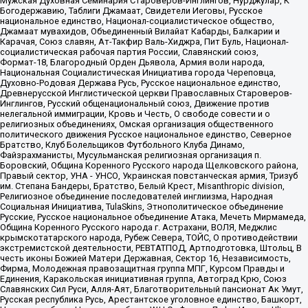
Мужская Духовная Семинария Староверов-Инглингов, Нурджулар, К
Богодержавию, Таблиги Джамаат, Свидетели Иеговы, Русское
национальное единство, Национал-социалистическое общество,
Джамаат мувахидов, Объединенный Вилайат Кабарды, Балкарии и
Карачая, Союз славян, Ат-Такфир Валь-Хиджра, Пит Буль, Национал-
социалистическая рабочая партия России, Славянский союз,
Формат-18, Благородный Орден Дьявола, Армия воли народа,
Национальная Социалистическая Инициатива города Череповца,
Духовно-Родовая Держава Русь, Русское национальное единство,
Древнерусской Инглистической церкви Православных Староверов-
Инглингов, Русский общенациональный союз, Движение против
нелегальной иммиграции, Кровь и Честь, О свободе совести и о
религиозных объединениях, Омская организация общественного
политического движения Русское национальное единство, Северное
Братство, Клуб Болельщиков Футбольного Клуба Динамо,
Файзрахманисты, Мусульманская религиозная организация п.
Боровский, Община Коренного Русского народа Щелковского района,
Правый сектор, УНА - УНСО, Украинская повстанческая армия, Тризуб
им. Степана Бандеры, Братство, Белый Крест, Misanthropic division,
Религиозное объединение последователей инглиизма, Народная
Социальная Инициатива, TulaSkins, Этнополитическое объединение
Русские, Русское национальное объединение Атака, Мечеть Мирмамеда,
Община Коренного Русского народа г. Астрахани, ВОЛЯ, Меджлис
крымскотатарского народа, Рубеж Севера, ТОЙС, О противодействии
экстремистской деятельности, РЕВТАТПОД, Артподготовка, Штольц, В
честь иконы Божией Матери Державная, Сектор 16, Независимость,
Фирма, Молодежная правозащитная группа МПГ, Курсом Правды и
Единения, Каракольская инициативная группа, Автоград Крю, Союз
Славянских Сил Руси, Алля-Аят, Благотворительный пансионат Ак Умут,
Русская республика Русь, Арестантское уголовное единство, Башкорт,