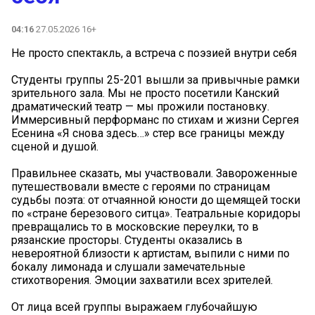
04:16
27.05.2026 16+
Не просто спектакль, а встреча с поэзией внутри себя
Студенты группы 25-201 вышли за привычные рамки
зрительного зала. Мы не просто посетили Канский
драматический театр — мы прожили постановку.
Иммерсивный перформанс по стихам и жизни Сергея
Есенина «Я снова здесь…» стер все границы между
сценой и душой.
Правильнее сказать, мы участвовали. Завороженные
путешествовали вместе с героями по страницам
судьбы поэта: от отчаянной юности до щемящей тоски
по «стране березового ситца». Театральные коридоры
превращались то в московские переулки, то в
рязанские просторы. Студенты оказались в
невероятной близости к артистам, выпили с ними по
бокалу лимонада и слушали замечательные
стихотворения. Эмоции захватили всех зрителей.
От лица всей группы выражаем глубочайшую