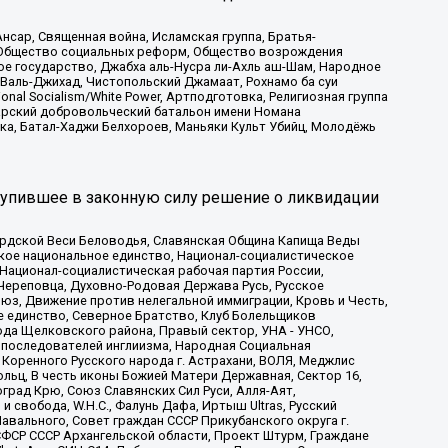
сар, Священная война, Исламская группа, Братья-
а, Общество социальных реформ, Общество возрождения
ое государство, Джабха аль-Нусра ли-Ахль аш-Шам, Народное
 Валь-Джихад, Чистопольский Джамаат, Рохнамо ба суи
nal Socialism/White Power, Артподготовка, Религиозная группа
атарский добровольческий батальон имени Номана
ка, Батал-Хаджи Белхороев, Маньяки Культ Убийц, Молодёжь
тупившее в законную силу решение о ликвидации
ардской Веси Беловодья, Славянская Община Капища Веды
ское национальное единство, Национал-социалистическое
 Национал-социалистическая рабочая партия России,
Череповца, Духовно-Родовая Держава Русь, Русское
з, Движение против нелегальной иммиграции, Кровь и Честь,
е единство, Северное Братство, Клуб Болельщиков
ода Щелковского района, Правый сектор, УНА - УНСО,
ие последователей инглиизма, Народная Социальная
 Коренного Русского народа г. Астрахани, ВОЛЯ, Меджлис
льц, В честь иконы Божией Матери Державная, Сектор 16,
рад Крю, Союз Славянских Сил Руси, Алля-Аят,
 свобода, W.H.С., Фалунь Дафа, Иртыш Ultras, Русский
вального, Совет граждан СССР Прикубанского округа г.
ФСР СССР Архангельской области, Проект Штурм, Граждане