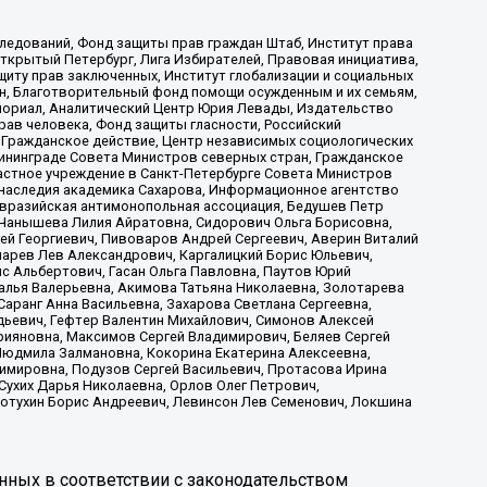
ледований, Фонд защиты прав граждан Штаб, Институт права
Открытый Петербург, Лига Избирателей, Правовая инициатива,
иту прав заключенных, Институт глобализации и социальных
н, Благотворительный фонд помощи осужденным и их семьям,
Мемориал, Аналитический Центр Юрия Левады, Издательство
рав человека, Фонд защиты гласности, Российский
 Гражданское действие, Центр независимых социологических
ининграде Совета Министров северных стран, Гражданское
астное учреждение в Санкт-Петербурге Совета Министров
 наследия академика Сахарова, Информационное агентство
Евразийская антимонопольная ассоциация, Бедушев Петр
 Чанышева Лилия Айратовна, Сидорович Ольга Борисовна,
гей Георгиевич, Пивоваров Андрей Сергеевич, Аверин Виталий
марев Лев Александрович, Каргалицкий Борис Юльевич,
с Альбертович, Гасан Ольга Павловна, Паутов Юрий
алья Валерьевна, Акимова Татьяна Николаевна, Золотарева
аранг Анна Васильевна, Захарова Светлана Сергеевна,
дьевич, Гефтер Валентин Михайлович, Симонов Алексей
рияновна, Максимов Сергей Владимирович, Беляев Сергей
 Людмила Залмановна, Кокорина Екатерина Алексеевна,
имировна, Подузов Сергей Васильевич, Протасова Ирина
Сухих Дарья Николаевна, Орлов Олег Петрович,
отухин Борис Андреевич, Левинсон Лев Семенович, Локшина
нных в соответствии с законодательством