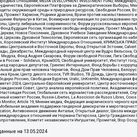
родных Отношений, MEDIA DEVELOPMENT INVESTMENT FUND, Международн
рудничества, Европейская Платформа за Демократические Выборы, Ме
щиты окружающей среды и природных ресурсов, Свободная Россия, Все
, Прожект Хармони, Родники дракона, Врачи против насильственного и
шении Фалуньгун в Китае, Всемирная организация по расследованию пр
опы, Центр либеральной современности, Форум русскоязычных европей
Фонд Будущее России, Компания свободы информации, Проект Медиа, 
 Церкви, Новое Поколение, Духовное Учебное Заведение Международн
й, Церковь Духовной Технологии, Европейская сеть организаций по н
nds, Королевский Институт Международных Отношений, КРИМСЬКА ПРАВОЗ
ициативы Центральной и Восточной Европы, Фонд Открытой Эстонии, Calver
ады, Декабристы, Международный научный центр им Вудро Вильсона, С
 Медуза, Фонд Андрея Сахарова, Форум свободной России, Лига Свободны
в России – Solidarus, КрымSOS, Свободный университет, Институт гос
Съезд народных депутатов, Гринпис Интернешнл, Фонд борьбы с коррупц
тельный дом прав человека Чернигов, Фонд Дом Прав Человека, Белору
ека Крым, Центр дикого лосося, TVR Studios, ТВ Дождь, Центр европей
одную Россию, Свободная Бурятия, Uralic, UnKremlin, Международная ф
омитет-2024, Центрально-Европейский университет, Центр восточноев
ражданский Совет, Центр анализа европейской политики, Академическа
Настоящая Россия, Глобальная сеть журналистов-расследователей, Слу
ый комитет России, Russie-Libertes, La Asocicion de Rusos Libres, С
on Monitor, Article 19, Мнение медиа, Федерация анархического черного
обильная академия поддержки гендерной демократии и миротворчества,
ational Education, Антивоенное движение Антальи, Открытый диалог, Школа 
 международных отношений им Нормана Патерсона, Центр Гражданских 
ротивление, Комитет независимости Ингушетии, Прометей, Stop Occupat
анные на
13.05.2024