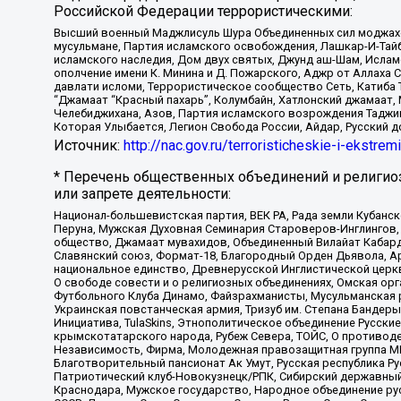
Российской Федерации террористическими:
Высший военный Маджлисуль Шура Объединенных сил моджахедо
мусульмане, Партия исламского освобождения, Лашкар-И-Тай
исламского наследия, Дом двух святых, Джунд аш-Шам, Ислам
ополчение имени К. Минина и Д. Пожарского, Аджр от Аллаха 
давлати исломи, Террористическое сообщество Сеть, Катиба Та
“Джамаат “Красный пахарь”, Колумбайн, Хатлонский джамаат, 
Челебиджихана, Азов, Партия исламского возрождения Таджи
Которая Улыбается, Легион Свобода России, Айдар, Русский 
Источник:
http://nac.gov.ru/terroristicheskie-i-ekstrem
* Перечень общественных объединений и религио
или запрете деятельности:
Национал-большевистская партия, ВЕК РА, Рада земли Кубан
Перуна, Мужская Духовная Семинария Староверов-Инглингов, 
общество, Джамаат мувахидов, Объединенный Вилайат Кабарды
Славянский союз, Формат-18, Благородный Орден Дьявола, А
национальное единство, Древнерусской Инглистической церк
О свободе совести и о религиозных объединениях, Омская ор
Футбольного Клуба Динамо, Файзрахманисты, Мусульманская р
Украинская повстанческая армия, Тризуб им. Степана Бандеры,
Инициатива, TulaSkins, Этнополитическое объединение Русски
крымскотатарского народа, Рубеж Севера, ТОЙС, О противоде
Независимость, Фирма, Молодежная правозащитная группа МПГ
Благотворительный пансионат Ак Умут, Русская республика Рус
Патриотический клуб-Новокузнецк/РПК, Сибирский державный 
Краснодара, Мужское государство, Народное объединение ру