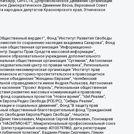
, WhatsApp, СИЧ-С14, Добровольческое Движение Организации
жное Демократическое Движение Весна, Верховный Совет
та народных депутатов Красноярского края, Этническое
, Дальневосточное общественное движение "Маяк", Санкт-Петербургская ЛГБТ-инициативная группа "Выход", Инициативная группа ЛГБТ+ "Реверс", Алексеев Андрей Викторович, Бекбулатова Таисия Львовна, Беляев Иван Михайлович, Владыкина Елена Сергеевна, Гельман Марат Александрович, Никульшина Вероника Юрьевна, Толоконникова Надежда Андреевна, Шендерович Виктор Анатольевич, Общество с ограниченной ответственностью "Данное сообщение", Общество с ограниченной ответственностью Издательский дом "Новая глава", Айнбиндер Александра Александровна, Московский комьюнити-центр для ЛГБТ+инициатив, Благотворительный фонд развития филантропии, Deutsche Welle (Германия, Kurt-Schumacher-Strasse 3, 53113 Bonn), Борзунова Мария Михайловна, Воробьев Виктор Викторович, Голубева Анна Львовна, Константинова Алла Михайловна, Малкова Ирина Владимировна, Мурадов Мурад Абдулгалимович, Осетинская Елизавета Николаевна, Понасенков Евгений Николаевич, Ганапольский Матвей Юрьевич, Киселев Евгений Алексеевич, Борухович Ирина Григорьевна, Дремин Иван Тимофеевич, Дубровский Дмитрий Викторович, Красноярская региональная общественная организация поддержки и развития альтернативных образовательных технологий и межкультурных коммуникаций "ИНТЕРРА", Маяковская Екатерина Алексеевна, Фейгин Марк Захарович, Филимонов Андрей Викторович, Дзугкоева Регина Николаевна, Доброхотов Роман Александрович, Дудь Юрий Александрович, Елкин Сергей Владимирович, Кругликов Кирилл Игоревич, Сабунаева Мария Леонидовна, Семенов Алексей Владимирович, Шаинян Карен Багратович, Шульман Екатерина Михайловна, Асафьев Артур Валерьевич, Вахштайн Виктор Семенович, Венедиктов Алексей Алексеевич, Лушникова Екатерина Евгеньевна, Волков Леонид Михайлович, Невзоров Александр Глебович, Пархоменко Сергей Борисович, Сироткин Ярослав Николаевич, Кара-Мурза Владимир Владимирович, Баранова Наталья Владимировна, Гозман Леонид Яковлевич, Кагарлицкий Борис Юльевич, Климарев Михаил Валерьевич, Милов Владимир Станиславович, Автономная некоммерческая организация Краснодарский центр современного искусства "Типография", Моргенштерн Алишер Тагирович, Соболь Любовь Эдуардовна, Общество с ограниченной ответственностью "ЛИЗА НОРМ", Каспаров Гарри Кимович, Ходорковский Михаил Борисович, Общество с ограниченной ответственностью "Апрельские тезисы", Данилович Ирина Брониславовна, Кашин Олег Владимирович, Петров Николай Владимирович, Пивоваров Алексей Владимирович, Соколов Михаил Владимирович, Цветкова Юлия Владимировна, Чичваркин Евгений Александрович, Комитет против пыток/Команда против пыток, Общество с ограниченной ответственностью "Первый научный", Общество с ограниченной ответственностью "Вертолет и ко", Белоцерковская Вероника Борисовна, Кац Максим Евгеньевич, Лазарева Татьяна Юрьевна, Шаведдинов Руслан Табризович, Яшин Илья Валерьевич, Общество с ограниченной ответственностью "Иноагент ААВ", Алешковский Дмитрий Петрович, Альбац Евгения Марковна, Быков Дмитрий Львович, Галямина Юлия Евгеньевна, Лойко Сергей Леонидович, Мартынов Кирилл Константинович, Медведев Сергей Александрович, Крашенинников Федор Геннадиевич, Гордеева Катерина Вл