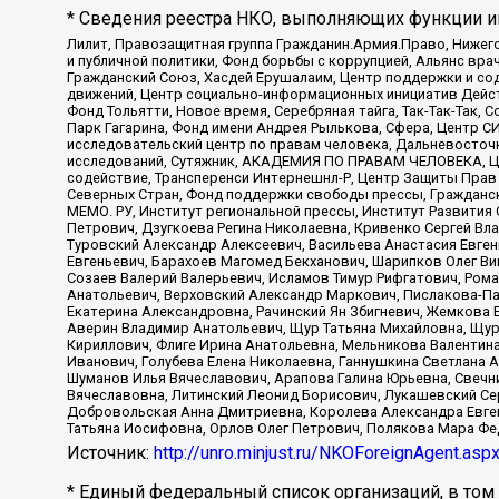
* Сведения реестра НКО, выполняющих функции ин
Лилит, Правозащитная группа Гражданин.Армия.Право, Нижего
и публичной политики, Фонд борьбы с коррупцией, Альянс вр
Гражданский Союз, Хасдей Ерушалаим, Центр поддержки и сод
движений, Центр социально-информационных инициатив Дейс
Фонд Тольятти, Новое время, Серебряная тайга, Так-Так-Так,
Парк Гагарина, Фонд имени Андрея Рылькова, Сфера, Центр С
исследовательский центр по правам человека, Дальневосточн
исследований, Сутяжник, АКАДЕМИЯ ПО ПРАВАМ ЧЕЛОВЕКА, Це
содействие, Трансперенси Интернешнл-Р, Центр Защиты Прав
Северных Стран, Фонд поддержки свободы прессы, Гражданск
МЕМО. РУ, Институт региональной прессы, Институт Развити
Петрович, Дзугкоева Регина Николаевна, Кривенко Сергей В
Туровский Александр Алексеевич, Васильева Анастасия Евген
Евгеньевич, Барахоев Магомед Бекханович, Шарипков Олег В
Созаев Валерий Валерьевич, Исламов Тимур Рифгатович, Рома
Анатольевич, Верховский Александр Маркович, Пислакова-Па
Екатерина Александровна, Рачинский Ян Збигневич, Жемкова 
Аверин Владимир Анатольевич, Щур Татьяна Михайловна, Щур
Кириллович, Флиге Ирина Анатольевна, Мельникова Валентин
Иванович, Голубева Елена Николаевна, Ганнушкина Светлана 
Шуманов Илья Вячеславович, Арапова Галина Юрьевна, Свечн
Вячеславовна, Литинский Леонид Борисович, Лукашевский Се
Добровольская Анна Дмитриевна, Королева Александра Евген
Татьяна Иосифовна, Орлов Олег Петрович, Полякова Мара Фе
Источник:
http://unro.minjust.ru/NKOForeignAgent.asp
* Единый федеральный список организаций, в том