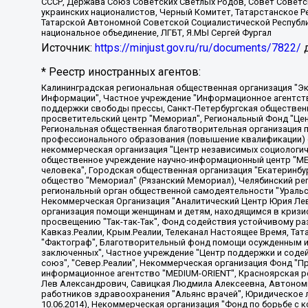
СССР, Держава Союз Советских Светлых Родов, Совет Советски
украинских националистов, Черный Комитет, Татарстанское 
Татарской Автономной Советской Социалистической Республи
национальное объединение, ЛГБТ, Я.МЫ Сергей Фургал
Источник:
https://minjust.gov.ru/ru/documents/7822/
д
* Реестр иностранных агентов:
Калининградская региональная общественная организация "Экозащита!-Женсовет", Фонд содействия защите прав и свобод граждан "Общественный вердикт", Фонд "Институт Развития Свободы Информации", Частное учреждение "Информационное агентство МЕМО. РУ", Региональная общественная организация "Общественная комиссия по сохранению наследия академика Сахарова", Фонд поддержки свободы прессы, Санкт-Петербургская общественная правозащитная организация "Гражданский контроль", Межрегиональная общественная организация "Информационно-просветительский центр "Мемориал", Региональный Фонд "Центр Защиты Прав Средств Массовой Информации", с 05.12.2023 Фонд "Центр Защиты Прав Средств массовой информации", Региональная общественная благотворительная организация помощи беженцам и мигрантам "Гражданское содействие", Негосударственное образовательное учреждение дополнительного профессионального образования (повышение квалификации) специалистов "АКАДЕМИЯ ПО ПРАВАМ ЧЕЛОВЕКА", Свердловская региональная общественная организация "Сутяжник", Автономная некоммерческая организация "Центр независимых социологических исследований", Союз общественных объединений "Российский исследовательский центр по правам человека", Региональное общественное учреждение научно-информационный центр "МЕМОРИАЛ", Некоммерческая организация "Фонд защиты гласности", Автономная некоммерческая организация "Институт прав человека", Городская общественная организация "Екатеринбургское общество "МЕМОРИАЛ", Городская общественная организация "Рязанское историко-просветительское и правозащитное общество "Мемориал" (Рязанский Мемориал), Челябинский региональный орган общественной самодеятельности – женское общественное объединение "Женщины Евразии", Челябинский региональный орган общественной самодеятельности "Уральская правозащитная группа", Фонд содействия защите здоровья и социальной справедливости имени Андрея Рылькова, Автономная Некоммерческая Организация "Аналитический Центр Юрия Левады", Автономная некоммерческая организация социальной поддержки населения "Проект Апрель", Региональная общественная организация помощи женщинам и детям, находящимся в кризисной ситуации "Информационно-методический центр "Анна", Фонд содействия развитию массовых коммуникаций и правовому просвещению "Так-так-Так", Фонд содействия устойчивому развитию "Серебряная тайга", Свердловский региональный общественный фонд социальных проектов "Новое время", "Idel.Реалии", Кавказ.Реалии, Крым.Реалии, Телеканал Настоящее Время, Татаро-башкирская служба Радио Свобода (Azatliq Radiosi), Радио Свободная Европа/Радио Свобода (PCE/PC), "Сибирь.Реалии", "Фактограф", Благотворительный фонд помощи осужденным и их семьям, Автономная некоммерческая организация "Институт глобализации и социальных движений", Фонд "В защиту прав заключенных", Частное учреждение "Центр поддержки и содействия развитию средств массовой информации", Пензенский региональный общественный благотворительный фонд "Гражданский союз", "Север.Реалии", Некоммерческая организация Фонд "Правовая инициатива", Общество с ограниченной ответственностью "Радио Свободная Европа/Радио Свобода", Чешское информационное агентство "MEDIUM-ORIENT", Красноярская региональная общественная организация