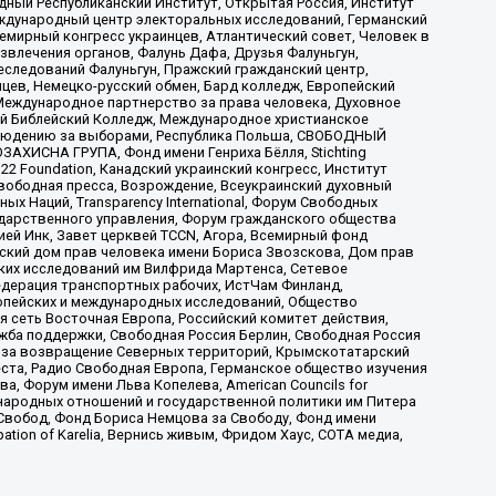
ый Республиканский Институт, Открытая Россия, Институт
ждународный центр электоральных исследований, Германский
мирный конгресс украинцев, Атлантический совет, Человек в
звлечения органов, Фалунь Дафа, Друзья Фалуньгун,
еследований Фалуньгун, Пражский гражданский центр,
цев, Немецко-русский обмен, Бард колледж, Европейский
Международное партнерство за права человека, Духовное
ый Библейский Колледж, Международное христианское
аблюдению за выборами, Республика Польша, СВОБОДНЫЙ
АХИСНА ГРУПА, Фонд имени Генриха Бёлля, Stichting
t 22 Foundation, Канадский украинский конгресс, Институт
вободная пресса, Возрождение, Всеукраинский духовный
х Наций, Transparеncy International, Форум Свободных
ударственного управления, Форум гражданского общества
ией Инк, Завет церквей TCCN, Агора, Всемирный фонд
сский дом прав человека имени Бориса Звозскова, Дом прав
ских исследований им Вилфрида Мартенса, Сетевое
едерация транспортных рабочих, ИстЧам Финланд,
ропейских и международных исследований, Общество
я сеть Восточная Европа, Российский комитет действия,
жба поддержки, Свободная Россия Берлин, Свободная Россия
оюз за возвращение Северных территорий, Крымскотатарский
 креста, Радио Свободная Европа, Германское общество изучения
 Форум имени Льва Копелева, American Councils for
международных отношений и государственной политики им Питера
Свобод, Фонд Бориса Немцова за Свободу, Фонд имени
ion of Karelia, Вернись живым, Фридом Хаус, СОТА медиа,