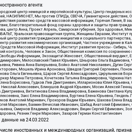
остранного агента:
родский центр немецкой и европейской культуры, Центр гендерных исс
ачей, НАСИЛИЮ.НЕТ, Мы против СПИДа, СВЕЧА, Гуманитарное действие, 
ействия развитию средств массовой информации, Горячая Линия, В защ
твие, Благотворительный фонд охраны здоровья и защиты прав гражда
 Сова, центр Анна, Проект Апрель, Самарская губерния, Эра здоровья, 
ИБАЛЬТ, Уральская правозащитная группа, Женщины Евразии, Институт п
ый центр развития гражданских инициатив и социального партнерства,
нтр развития некоммерческих организаций, Частное учреждение в Кал
 Средств Массовой Информации, Институт развития прессы - Сибирь, Ч
ий контроль, Человек и Закон, Общественная комиссия по сохранению
я Свободы Информации, Экозащита!-Женсовет, Общественный вердикт, 
ладимирович, Милославский Павел Юрьевич, Шнырова Ольга Вадимовна,
ьевна, Ривина Анна Валерьевна, Бойко Анатолий Николаевич, Дугин Сер
икторович, Мошель Ирина Ароновна, Шведов Григорий Сергеевич, Поно
нова Ольга Евгеньевна, Щаров Сергей Алексадрович, Цирульников Бори
ркер Марина Петровна, Кочеткова Татьяна Владимировна, Чуркина Нат
Елена Борисовна, Гудков Лев Дмитриевич, Илларионова Юлия Юрьевна, С
 Николай Алексеевич, Блинушов Андрей Юрьевич, Мосин Алексей Генна
а Дмитриевна, Вититинова Елена Владимировна, Баженова Светлана Куп
Алексеевна, Закс Елена Владимировна, Буртина Елена Юрьевна, Гендель
иков Анатолий Мариевич, Прохоров Вадим Юрьевич, Шахова Елена Влад
ргей Маркович, Бахмин Вячеслав Иванович, Шабад Анатолий Ефимович, 
ьевна, Смирнов Владимир Александрович, Вицин Сергей Ефимович, Зол
доровна, Резник Генри Маркович, Захаров Герман Константинович
x
данные на
24.03.2022
 числе иностранных и международных организаций, призна