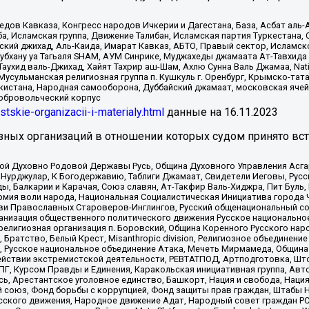
в Кавказа, Конгресс народов Ичкерии и Дагестана, База, Асбат аль-Ан
ба, Исламская группа, Движение Талибан, Исламская партия Туркестан
ский джихад, Аль-Каида, Имарат Кавказ, АБТО, Правый сектор, Исламск
Субхану уа Тагьаля SHAM, АУМ Синрике, Муджахеды джамаата Ат-Тавхида
ухид валь-Джихад, Хайят Тахрир аш-Шам, Ахлю Сунна Валь Джамаа, Natio
Мусульманская религиозная группа п. Кушкуль г. Оренбург, Крымско-т
кистана, Народная самооборона, Дуббайский джамаат, московская ячей
добровольческий корпус
istskie-organizacii-i-materialy.html
данные на
16.11.2023
зных организаций в отношении которых судом принято вс
ской Духовно Родовой Державы Русь, Община Духовного Управления Асг
Нурджулар, К Богодержавию, Таблиги Джамаат, Свидетели Иеговы, Рус
, Балкарии и Карачая, Союз славян, Ат-Такфир Валь-Хиджра, Пит Буль,
рмия воли народа, Национальная Социалистическая Инициатива города 
ви Православных Староверов-Инглингов, Русский общенациональный сою
ганизация общественного политического движения Русское национально
елигиозная организация п. Боровский, Община Коренного Русского нар
 Братство, Белый Крест, Misanthropic division, Религиозное объединен
е, Русское национальное объединение Атака, Мечеть Мирмамеда, Община
йствии экстремистской деятельности, РЕВТАТПОД, Артподготовка, Што
, Курсом Правды и Единения, Каракольская инициативная группа, Автог
ь, Арестантское уголовное единство, Башкорт, Нация и свобода, Нация и
союз, Фонд борьбы с коррупцией, Фонд защиты прав граждан, Штабы На
сского движения, Народное движение Адат, Народный совет граждан РС