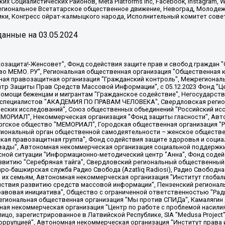
х Социалистических Районов, Meta Platforms Inc, Facebook, Instagram
Региональное Всетатарское общественное движение, Невоград, Молоде
ки, Конгресс ойрат-калмыцкого народа, Исполнительный комитет сове
анные на
03.05.2024
 "Мы против СПИДа", Камалягин Денис Николаевич, Маркелов Сергей Евгеньевич, Пономарев Лев Александрович, Савицкая Людмила Алексеевна, Автономная некоммерческая организация "Центр по работе с проблемой насилия "НАСИЛИЮ.НЕТ", Межрегиональный профессиональный союз работников здравоохранения "Альянс врачей", Юридическое лицо, зарегистрированное в Латвийской Республике, SIA "Medusa Project" (регистрационный номер 40103797863, дата регистрации 10.06.2014), Некоммерческая организация "Фонд по борьбе с коррупцией", Автономная некоммерческая организация "Институт права и публичной политики", Баданин Роман Сергеевич, Гликин Максим Александрович, Железнова Мария Михайловна, Лукьянова Юлия Сергеевна, Маетная Елизавета Витальевна, Маняхин Петр Борисович, Чуракова Ольга Владимировна, Ярош Юлия Петровна, Юридическое лицо "The Insider SIA", зарегистрированное в Риге, Латвийская Республика (дата регистрации 26.06.2015), являющееся администратором доменного имени интернет-издания "The Insider SIA", https://theins.ru, Постернак Алексей Евгеньевич, Рубин Михаил Аркадьевич, Анин Роман Александрович, Юридическое лицо Istories fonds, зарегистрированное в Латвийской Республике (регистрационный номер 50008295751, дата регистрации 24.02.2020), Великовский Дмитрий Александрович, Долинина Ирина Николаевна, Мароховская Алеся Алексеевна, Шлейнов Роман Юрьевич, Шмагун Олеся Валентиновна, Общество с ограниченной ответственностью "Альтаир 2021", Общество с ограниченной ответственностью "Вега 2021", Общество с ограниченной ответственностью "Главный редактор 2021", Общество с ограниченной ответственностью "Ромашки монолит", Важенков Артем Валерьевич, Ивановская областная общественная организация "Центр гендерных исследований", Гурман Юрий Альбертович, Медиапроект "ОВД-Инфо", Егоров Владимир Владимирович, Жилинский Владимир Александрович, Общество с ограниченной ответственностью "ЗП", Иванова София Юрьевна, Карезина Инна Павловна, Кильтау Екатерина Викторовна, Петров Алексей Викторович, Пискунов Сергей Евгеньевич, Смирнов Сергей Сергеевич, Тихонов Михаил Сергеевич, Общество с ограниченной ответственностью "ЖУРНАЛИСТ-ИНОСТРАННЫЙ АГЕНТ", Арапова Галина Юрьевна, Вольтская Татьяна Анатольевна, Американская компания "Mason G.E.S. Anonymous Foundation" (США), являющаяся владельцем интернет-издания https://mnews.world/, Компания "Stichting Bellingcat", зарегистрированная в Нидерландах (дата регистрации 11.07.2018), Захаров Андрей Вячеславович, Клепиковская Екатерина Дмитриевна, Общество с ограниченной ответственностью "МЕМО", Перл Роман Александрович, Симонов Евгений Алексеевич, Соловьева Елена Анатольевна, Сотников Даниил Владимирович, Сурначева Елизавета Дмитриевна, Автономная некоммерческая организация по защите прав человека и информированию населения "Якутия – Наше Мнение", Общество с ограниченной ответственностью "Москоу диджитал медиа", с 26.01.2023 Общество с ограниченной ответственностью "Чайка Белые сады", Ветошкина Валерия Валерьевна, Заговора Максим Александрович, Межрегиональное общественное движение "Российская ЛГБТ - сеть", Оленичев Максим Владимирович, Павлов Иван Юрьевич, Скворцова Елена Сергеевна, Общество с ограниченной ответственностью "Как бы инагент", Кочетков Игорь Викторович, Общество с ограниченной ответственностью "Честные выборы", Еланчик Олег Александрович, Общество с ограниченной ответственностью "Нобелевский призыв", Гималова Регина Эмилевна, Григорьев Андрей Валерьевич, Григорьева Алина Александровна, Ассоциация по содействию защите прав призывников, альтернативнослужащих и военнослужащих "Правозащитная группа "Гражданин.Армия.Право", Хисамова Регина Фаритовна, Автономная некоммерческая организация по реализации социально-правовых программ "Лилит"