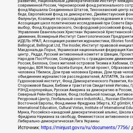
развитию, Национальный Демократический Институт Междуна
современной России, Черноморский фонд регионального сот
фонд Маршалла Соединенных Штатов, Тихоокеанский центр за
беде, Европейский фонд за демократию, Джеймстаунский фонд
Фалуньгун, Коалиция по расследованию преследования в отно
Ассоциация школ политических исследований при Совете Евр
выбор, Фонд Ходорковского, Оксфордский российский фонд, 
Управление Евангельских Христиан Украинской Христианской
движение, Всемирный Институт Саентологических Предприяти
ИДЕЛЬ-УРАЛ, Ассоциация развития журналистики, IStories fo
Bellingcat, Bellingcat Ltd, The Insider, Институт правовой ин
Макдональда-Лорье, Украинская национальная федерация Кан
центр , Риддл, Русский антивоенный комитет в Швеции, Проект
Народов ПостРоссии, Солидарность с гражданским движением 
Россия, Беллона, Союз жителей островов Тисима и Хабомаи, 
природы, BDR Novaja Gazeta-Europe, Алтай проект, Образова
человека Тбилиси, Дом прав человека Ереван, Дом прав челов
объединение журналистов расследователей, АЛЛАТРА, За своб
Гудзоновский институт, Фонд Демократического Развития, К
Сторожевой башни, Библии и трактатов Свидетелей Иеговы, Г
РЭНД корпорейшн, Русская Америка за демократию в России, 
Северный Рейн-Вестфалия, Фонд глобальной помощи, Антивоенн
Ресурсный Центр, Глобальный союз IndustriALL, Russian Electi
Восточной Европы, Фонд имени Фридриха Эберта, XZ gGmbH, М
International Education, Cultural Vistas, Institute of Intern
Мунка, Российско-канадский демократический альянс, Школа
Фридриха Науманна за свободу, Феминистское антивоенное соп
Либерально-демократическая Лига Украины
Источник:
https://minjust.gov.ru/ru/documents/7756/
д