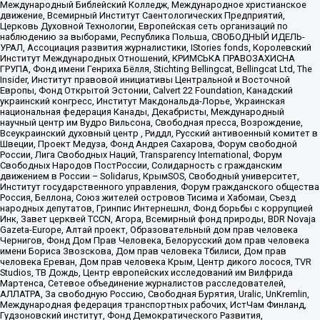
Международный Библейский Колледж, Международное христианское
движение, Всемирный Институт Саентологических Предприятий,
Церковь Духовной Технологии, Европейская сеть организаций по
наблюдению за выборами, Республика Польша, СВОБОДНЫЙ ИДЕЛЬ-
УРАЛ, Ассоциация развития журналистики, IStories fonds, Королевский
Институт Международных Отношений, КРИМСЬКА ПРАВОЗАХИСНА
ГРУПА, Фонд имени Генриха Бёлля, Stichting Bellingcat, Bellingcat Ltd, The
Insider, Институт правовой инициативы Центральной и Восточной
Европы, Фонд Открытой Эстонии, Calvert 22 Foundation, Канадский
украинский конгресс, Институт Макдональда-Лорье, Украинская
национальная федерация Канады, Декабристы, Международный
научный центр им Вудро Вильсона, Свободная пресса, Возрождение,
Всеукраинский духовный центр , Риддл, Русский антивоенный комитет в
Швеции, Проект Медуза, Фонд Андрея Сахарова, Форум свободной
России, Лига Свободных Наций, Transparеncy International, Форум
Свободных Народов ПостРоссии, Солидарность с гражданским
движением в России – Solidarus, КрымSOS, Свободный университет,
Институт государственного управления, Форум гражданского общества
Россия, Беллона, Союз жителей островов Тисима и Хабомаи, Съезд
народных депутатов, Гринпис Интернешнл, Фонд борьбы с коррупцией
Инк, Завет церквей TCCN, Агора, Всемирный фонд природы, BDR Novaja
Gazeta-Europe, Алтай проект, Образовательный дом прав человека
Чернигов, Фонд Дом Прав Человека, Белорусский дом прав человека
имени Бориса Звозскова, Дом прав человека Тбилиси, Дом прав
человека Ереван, Дом прав человека Крым, Центр дикого лосося, TVR
Studios, ТВ Дождь, Центр европейских исследований им Вилфрида
Мартенса, Сетевое объединение журналистов расследователей,
АЛЛАТРА, За свободную Россию, Свободная Бурятия, Uralic, UnKremlin,
Международная федерация транспортных рабочих, ИстЧам Финланд,
Гудзоновский институт, Фонд Демократического Развития,