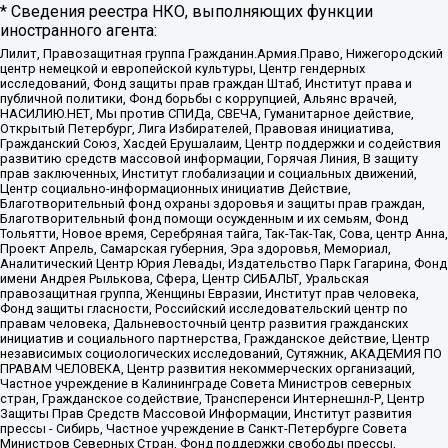
* Сведения реестра НКО, выполняющих функции
иностранного агента:
Лилит, Правозащитная группа Гражданин.Армия.Право, Нижегородский
центр немецкой и европейской культуры, Центр гендерных
исследований, Фонд защиты прав граждан Штаб, Институт права и
публичной политики, Фонд борьбы с коррупцией, Альянс врачей,
НАСИЛИЮ.НЕТ, Мы против СПИДа, СВЕЧА, Гуманитарное действие,
Открытый Петербург, Лига Избирателей, Правовая инициатива,
Гражданский Союз, Хасдей Ерушалаим, Центр поддержки и содействия
развитию средств массовой информации, Горячая Линия, В защиту
прав заключенных, Институт глобализации и социальных движений,
Центр социально-информационных инициатив Действие,
Благотворительный фонд охраны здоровья и защиты прав граждан,
Благотворительный фонд помощи осужденным и их семьям, Фонд
Тольятти, Новое время, Серебряная тайга, Так-Так-Так, Сова, центр Анна,
Проект Апрель, Самарская губерния, Эра здоровья, Мемориал,
Аналитический Центр Юрия Левады, Издательство Парк Гагарина, Фонд
имени Андрея Рылькова, Сфера, Центр СИБАЛЬТ, Уральская
правозащитная группа, Женщины Евразии, Институт прав человека,
Фонд защиты гласности, Российский исследовательский центр по
правам человека, Дальневосточный центр развития гражданских
инициатив и социального партнерства, Гражданское действие, Центр
независимых социологических исследований, Сутяжник, АКАДЕМИЯ ПО
ПРАВАМ ЧЕЛОВЕКА, Центр развития некоммерческих организаций,
Частное учреждение в Калининграде Совета Министров северных
стран, Гражданское содействие, Трансперенси Интернешнл-Р, Центр
Защиты Прав Средств Массовой Информации, Институт развития
прессы - Сибирь, Частное учреждение в Санкт-Петербурге Совета
Министров Северных Стран, Фонд поддержки свободы прессы,