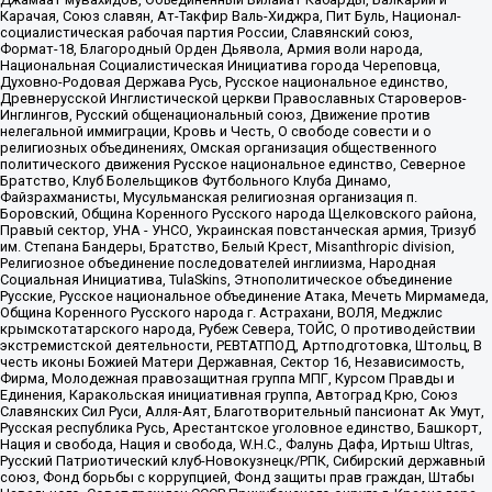
Карачая, Союз славян, Ат-Такфир Валь-Хиджра, Пит Буль, Национал-
социалистическая рабочая партия России, Славянский союз,
Формат-18, Благородный Орден Дьявола, Армия воли народа,
Национальная Социалистическая Инициатива города Череповца,
Духовно-Родовая Держава Русь, Русское национальное единство,
Древнерусской Инглистической церкви Православных Староверов-
Инглингов, Русский общенациональный союз, Движение против
нелегальной иммиграции, Кровь и Честь, О свободе совести и о
религиозных объединениях, Омская организация общественного
политического движения Русское национальное единство, Северное
Братство, Клуб Болельщиков Футбольного Клуба Динамо,
Файзрахманисты, Мусульманская религиозная организация п.
Боровский, Община Коренного Русского народа Щелковского района,
Правый сектор, УНА - УНСО, Украинская повстанческая армия, Тризуб
им. Степана Бандеры, Братство, Белый Крест, Misanthropic division,
Религиозное объединение последователей инглиизма, Народная
Социальная Инициатива, TulaSkins, Этнополитическое объединение
Русские, Русское национальное объединение Атака, Мечеть Мирмамеда,
Община Коренного Русского народа г. Астрахани, ВОЛЯ, Меджлис
крымскотатарского народа, Рубеж Севера, ТОЙС, О противодействии
экстремистской деятельности, РЕВТАТПОД, Артподготовка, Штольц, В
честь иконы Божией Матери Державная, Сектор 16, Независимость,
Фирма, Молодежная правозащитная группа МПГ, Курсом Правды и
Единения, Каракольская инициативная группа, Автоград Крю, Союз
Славянских Сил Руси, Алля-Аят, Благотворительный пансионат Ак Умут,
Русская республика Русь, Арестантское уголовное единство, Башкорт,
Нация и свобода, Нация и свобода, W.H.С., Фалунь Дафа, Иртыш Ultras,
Русский Патриотический клуб-Новокузнецк/РПК, Сибирский державный
союз, Фонд борьбы с коррупцией, Фонд защиты прав граждан, Штабы