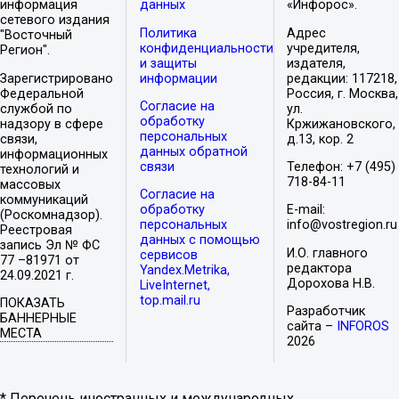
информация
данных
«Инфорос».
сетевого издания
Политика
Адрес
"Восточный
конфиденциальности
учредителя,
Регион".
и защиты
издателя,
Зарегистрировано
информации
редакции: 117218,
Федеральной
Россия, г. Москва,
Согласие на
службой по
ул.
обработку
надзору в сфере
Кржижановского,
персональных
связи,
д.13, кор. 2
данных обратной
информационных
связи
Телефон: +7 (495)
технологий и
718-84-11
массовых
Согласие на
коммуникаций
обработку
E-mail:
(Роскомнадзор).
персональных
info@vostregion.ru
Реестровая
данных с помощью
запись Эл № ФС
И.О. главного
сервисов
77 –81971 от
редактора
Yandex.Metrika,
24.09.2021 г.
Дорохова Н.В.
LiveInternet,
top.mail.ru
ПОКАЗАТЬ
Разработчик
БАННЕРНЫЕ
сайта –
INFOROS
МЕСТА
2026
* Перечень иностранных и международных