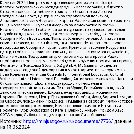
Комитет-2024, Центрально-Европейский университет, Центр
восточноевропейских и международных исследований, Общество
Сторожевой башни, Библии и трактатов Свидетелей Иеговы,
Гражданский Совет, Центр анализа европейской политики,
Академическая сеть Восточная Европа, Российский комитет действия,
РЭНД корпорейшн, Русская Америка за демократию в России,
Настоящая Россия, Глобальная сеть журналистов-расследователей,
Служба поддержки, Свободная Россия Берлин, Свободная Россия
Северный Рейн-Вестфалия, Фонд глобальной помощи, Антивоенный
комитет России, Russie-Libertes, La Asocicion de Rusos Libres, Союз за
возвращение Северных территорий, Крымскотатарский Ресурсный
Центр, Глобальный союз IndustriALL, Russian Election Monitor, Article 19,
Мнение медиа, Федерация анархического черного креста, Радио
Свободная Европа, Германское общество изучения Восточной Европы,
Фонд имени Фридриха Эберта, XZ gGmbH, Мобильная академия
поддержки гендерной демократии и миротворчества, Форум имени
Льва Копелева, American Councils for International Education, Cultural
Vistas, Institute of International Education, Антивоенное движение Антальи,
Открытый диалог, Школа международных отношений и
государственной политики им Питера Мунка, Российско-канадский
демократический альянс, Школа международных отношений им
Нормана Патерсона, Центр Гражданских Свобод, Фонд Бориса Немцова
за Свободу, Фонд имени Фридриха Науманна за свободу, Феминистское
антивоенное сопротивление, Комитет независимости Ингушетии,
Прометей, Stop Occupation of Karelia, Вернись живым, Фридом Хаус,
СОТА медиа, Либерально-демократическая Лига Украины
Источник:
https://minjust.gov.ru/ru/documents/7756/
данные
на
13.05.2024