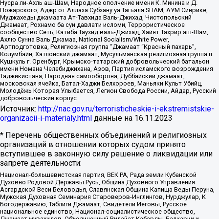
Нусра ли-Ахль аш-Шам, Народное ополчение имени К. Минина и Д.
Пожарского, Аджр от Аллаха Субхану уа Тагьаля SHAM, АУМ Синрике,
Муджахеды джамаата Ат-Тавхида Валь-Джихад, Чистопольский
Джамаат, Рохнамо ба суи давлати исломи, Террористическое
сообщество Сеть, Катиба Таухид валь-Джихад, Хайят Тахрир аш-Шам,
Ахлю Сунна Валь Джамаа, National Socialism/White Power,
Артподготовка, Религиозная группа “Джамаат “Красный пахарь”,
Колумбайн, Хатлонский джамаат, Мусульманская религиозная группа п.
Кушкуль г. Оренбург, Крымско-татарский добровольческий батальон
имени Номана Челебиджихана, Азов, Партия исламского возрождения
Таджикистана, Народная самооборона, Дуббайский джамаат,
московская ячейка, Батал-Хаджи Белхороев, Маньяки Культ Убийц,
Молодёжь Которая Улыбается, Легион Свобода России, Айдар, Русский
добровольческий корпус
Источник:
http://nac.gov.ru/terroristicheskie-i-ekstremistskie-
organizacii-i-materialy.html
данные на
16.11.2023
* Перечень общественных объединений и религиозных
организаций в отношении которых судом принято
вступившее в законную силу решение о ликвидации или
запрете деятельности:
Национал-большевистская партия, ВЕК РА, Рада земли Кубанской
Духовно Родовой Державы Русь, Община Духовного Управления
Асгардской Веси Беловодья, Славянская Община Капища Веды Перуна,
Мужская Духовная Семинария Староверов-Инглингов, Нурджулар, К
Богодержавию, Таблиги Джамаат, Свидетели Иеговы, Русское
национальное единство, Национал-социалистическое общество,
Джамаат мувахидов, Объединенный Вилайат Кабарды, Балкарии и