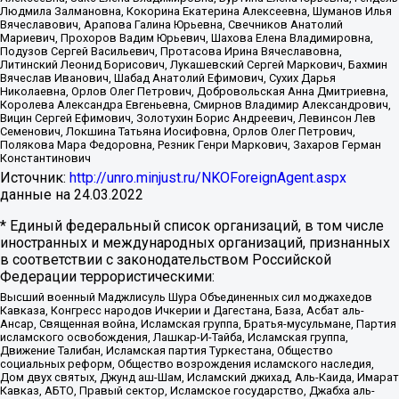
Людмила Залмановна, Кокорина Екатерина Алексеевна, Шуманов Илья
Вячеславович, Арапова Галина Юрьевна, Свечников Анатолий
Мариевич, Прохоров Вадим Юрьевич, Шахова Елена Владимировна,
Подузов Сергей Васильевич, Протасова Ирина Вячеславовна,
Литинский Леонид Борисович, Лукашевский Сергей Маркович, Бахмин
Вячеслав Иванович, Шабад Анатолий Ефимович, Сухих Дарья
Николаевна, Орлов Олег Петрович, Добровольская Анна Дмитриевна,
Королева Александра Евгеньевна, Смирнов Владимир Александрович,
Вицин Сергей Ефимович, Золотухин Борис Андреевич, Левинсон Лев
Семенович, Локшина Татьяна Иосифовна, Орлов Олег Петрович,
Полякова Мара Федоровна, Резник Генри Маркович, Захаров Герман
Константинович
Источник:
http://unro.minjust.ru/NKOForeignAgent.aspx
данные на
24.03.2022
* Единый федеральный список организаций, в том числе
иностранных и международных организаций, признанных
в соответствии с законодательством Российской
Федерации террористическими:
Высший военный Маджлисуль Шура Объединенных сил моджахедов
Кавказа, Конгресс народов Ичкерии и Дагестана, База, Асбат аль-
Ансар, Священная война, Исламская группа, Братья-мусульмане, Партия
исламского освобождения, Лашкар-И-Тайба, Исламская группа,
Движение Талибан, Исламская партия Туркестана, Общество
социальных реформ, Общество возрождения исламского наследия,
Дом двух святых, Джунд аш-Шам, Исламский джихад, Аль-Каида, Имарат
Кавказ, АБТО, Правый сектор, Исламское государство, Джабха аль-