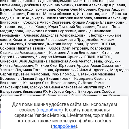
Для повышения удобства сайта мы используем
Источник:
https://minjust.gov.ru/uploaded/files/reestr-
cookies (
подробнее
). К сайту подключены
inostrannyih-agentov-22-03-2024.pdf
данные на
22.03.2024
сервисы Yandex.Metrika, LiveInternet, top.mail.ru,
которые также используют файлы cookies
Разработка -
(
подробнее
).