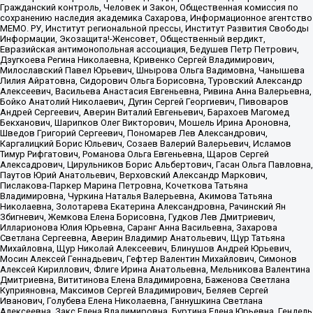
Гражданский контроль, Человек и Закон, Общественная комиссия по
сохранению наследия академика Сахарова, Информационное агентство
МЕМО. РУ, Институт региональной прессы, Институт Развития Свободы
Информации, Экозащита!-Женсовет, Общественный вердикт,
Евразийская антимонопольная ассоциация, Бедушев Петр Петрович,
Дзугкоева Регина Николаевна, Кривенко Сергей Владимирович,
Милославский Павел Юрьевич, Шнырова Ольга Вадимовна, Чанышева
Лилия Айратовна, Сидорович Ольга Борисовна, Туровский Александр
Алексеевич, Васильева Анастасия Евгеньевна, Ривина Анна Валерьевна,
Бойко Анатолий Николаевич, Дугин Сергей Георгиевич, Пивоваров
Андрей Сергеевич, Аверин Виталий Евгеньевич, Барахоев Магомед
Бекханович, Шарипков Олег Викторович, Мошель Ирина Ароновна,
Шведов Григорий Сергеевич, Пономарев Лев Александрович,
Каргалицкий Борис Юльевич, Созаев Валерий Валерьевич, Исламов
Тимур Рифгатович, Романова Ольга Евгеньевна, Щаров Сергей
Алексадрович, Цирульников Борис Альбертович, Гасан Ольга Павловна,
Паутов Юрий Анатольевич, Верховский Александр Маркович,
Пислакова-Паркер Марина Петровна, Кочеткова Татьяна
Владимировна, Чуркина Наталья Валерьевна, Акимова Татьяна
Николаевна, Золотарева Екатерина Александровна, Рачинский Ян
Збигневич, Жемкова Елена Борисовна, Гудков Лев Дмитриевич,
Илларионова Юлия Юрьевна, Саранг Анна Васильевна, Захарова
Светлана Сергеевна, Аверин Владимир Анатольевич, Щур Татьяна
Михайловна, Щур Николай Алексеевич, Блинушов Андрей Юрьевич,
Мосин Алексей Геннадьевич, Гефтер Валентин Михайлович, Симонов
Алексей Кириллович, Флиге Ирина Анатольевна, Мельникова Валентина
Дмитриевна, Вититинова Елена Владимировна, Баженова Светлана
Куприяновна, Максимов Сергей Владимирович, Беляев Сергей
Иванович, Голубева Елена Николаевна, Ганнушкина Светлана
Алексеевна, Закс Елена Владимировна, Буртина Елена Юрьевна, Гендель