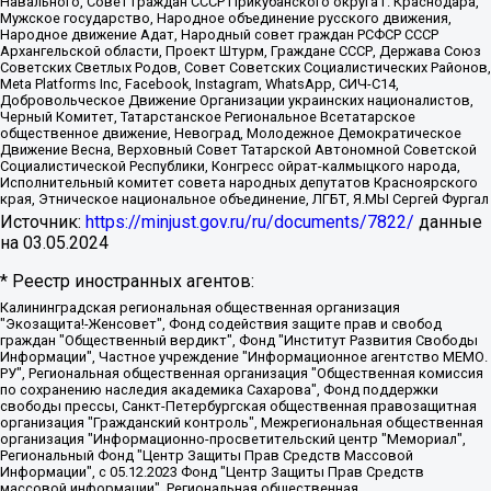
Навального, Совет граждан СССР Прикубанского округа г. Краснодара,
Мужское государство, Народное объединение русского движения,
Народное движение Адат, Народный совет граждан РСФСР СССР
Архангельской области, Проект Штурм, Граждане СССР, Держава Союз
Советских Светлых Родов, Совет Советских Социалистических Районов,
Meta Platforms Inc, Facebook, Instagram, WhatsApp, СИЧ-С14,
Добровольческое Движение Организации украинских националистов,
Черный Комитет, Татарстанское Региональное Всетатарское
общественное движение, Невоград, Молодежное Демократическое
Движение Весна, Верховный Совет Татарской Автономной Советской
Социалистической Республики, Конгресс ойрат-калмыцкого народа,
Исполнительный комитет совета народных депутатов Красноярского
края, Этническое национальное объединение, ЛГБТ, Я.МЫ Сергей Фургал
Источник:
https://minjust.gov.ru/ru/documents/7822/
данные
на
03.05.2024
* Реестр иностранных агентов:
Калининградская региональная общественная организация "Экозащита!-Женсовет", Фонд содействия защите прав и свобод граждан "Общественный вердикт", Фонд "Институт Развития Свободы Информации", Частное учреждение "Информационное агентство МЕМО. РУ", Региональная общественная организация "Общественная комиссия по сохранению наследия академика Сахарова", Фонд поддержки свободы прессы, Санкт-Петербургская общественная правозащитная организация "Гражданский контроль", Межрегиональная общественная организация "Информационно-просветительский центр "Мемориал", Региональный Фонд "Центр Защиты Прав Средств Массовой Информации", с 05.12.2023 Фонд "Центр Защиты Прав Средств массовой информации", Региональная общественная благотворительная организация помощи беженцам и мигрантам "Гражданское содействие", Негосударственное образовательное учреждение дополнительного профессионального образования (повышение квалификации) специалистов "АКАДЕМИЯ ПО ПРАВАМ ЧЕЛОВЕКА", Свердловская региональная общественная организация "Сутяжник", Автономная некоммерческая организация "Центр независимых социологических исследований", Союз общественных объединений "Российский исследовательский центр по правам человека", Региональное общественное учреждение научно-информационный центр "МЕМОРИАЛ", Некоммерческая организация "Фонд защиты гласности", Автономная некоммерческая организация "Институт прав человека", Городская общественная организация "Екатеринбургское общество "МЕМОРИАЛ", Городская общественная организация "Рязанское историко-просветительское и правозащитное общество "Мемориал" (Рязанский Мемориал), Челябинский региональный орган общественной самодеятельности – женское общественное объединение "Женщины Евразии", Челябинский региональный орган общественной самодеятельности "Уральская правозащитная группа", Фонд содействия защите здоровья и социальной справедливости имени Андрея Рылькова, Автономная Некоммерческая Организация "Аналитический Центр Юрия Левады", Автономная некоммерческая организация социальной поддержки населения "Проект Апрель", Региональная общественная организация помощи женщинам и детям, находящимся в кризисной ситуации "Информационно-методический центр "Анна", Фонд содействия развитию массовых коммуникаций и правовому просвещению "Так-так-Так", Фонд содействия устойчивому развитию "Серебряная тайга", Свердловский региональный общественный фонд социальных проектов "Новое время", "Idel.Реалии", Кавказ.Реалии, Крым.Реалии, Телеканал Настоящее Время, Татаро-башкирская служба Радио Свобода (Azatliq Radiosi), Радио Свободная Европа/Радио Свобода (PCE/PC), "Сибирь.Реалии", "Фактограф", Благотворительный фонд помощи осужденным и их семьям, Автономная некоммерческая организация "Институт глобализации и социальных движений", Фонд "В защиту прав заключенных", Частное учреждение "Центр поддержки и содействия развитию средств массовой информации", Пензенский региональный общественный благотворительный фонд "Гражданский союз", "Север.Реалии", Некоммерческая организация Фонд "Правовая инициатива", Общество с ограниченной ответственностью "Радио Свободная Европа/Радио Свобода", Чешское информационное агентство "MEDIUM-ORIENT", Красноярская региональная общественная организация "Мы против СПИДа", Камалягин Денис Николаевич, Маркелов Сергей Евгеньевич, Пономарев Лев Александрович, Савицкая Людмила Алексеевна, Автономная некоммерческая организация "Центр по работе с проблемой насилия "НАСИЛИЮ.НЕТ", Межрегиональный профессиональный союз работников здравоохранения "Альянс врачей", Юридическое лицо, зарегистрированное в Латвийской Республике, SIA "Medusa Project" (регистрационный номер 40103797863, дата регистрации 10.06.2014), Некоммерческая организация "Фонд по борьбе с коррупцией", Автономная некоммерческая организация "Институт права и публичной политики", Баданин Роман Сергеевич, Гликин Максим Александрович, Железнова Мария Михайловна, Лукьянова Юлия Сергеевна, Маетная Елизавета Витальевна, Маняхин Петр Борисович, Чуракова Ольга Владимировна, Ярош Юлия Петровна, Юридическое лицо "The Insider SIA", зарегистрированное в Риге, Латвийская Республика (дата регистрации 26.06.2015), являющееся администратором доменного имени интернет-издания "The Insider SIA", https://theins.ru, Постернак Алексей Евгеньевич, Рубин Михаил Аркадьевич, Анин Роман Александрович, Юридическое лицо Istories fonds, зарегистрированное в Латвийской Республике (регистрационный номер 50008295751, дата регистрации 24.02.2020), Великовский Дмитрий Александрович, Долинина Ирина Николаевна, Мароховская Алеся Алексеевна, Шлейнов Роман Юрьевич, Шмагун Олеся Валентиновна, Общество с ограниченной ответственностью "Альтаир 2021", Общество с ограниченной ответственностью "Вега 2021", Общество с ограниченной ответственностью "Главный редактор 2021", Общество с ограниченной ответственностью "Ромашки монолит", Важенков Артем Валерьевич, Ивановская областная общественная организация "Центр гендерных исследований", Гурман Юрий Альбертович, Медиапроект "ОВД-Инфо", Егоров Владимир Владимирович, Жилинский Владимир Александрович, Общество с ограниченной ответственностью "ЗП", Иванова София Юрьевна, Карезина Инна Павловна, Кильтау Екатерина Викторовна, Петров Алексей Викторович, Пискунов Сергей Евгеньевич, Смирнов Сергей Сергеевич, Тихонов Михаил Сергеевич, Общество с ограниченной ответственностью "ЖУРНАЛИСТ-ИНОСТРАННЫЙ АГЕНТ", Арапова Галина Юрьевна, Вольтская Татьяна Анатольевна, Американская компания "Mason G.E.S. Anonymous Foundation" (США), являющаяся владельцем интернет-издания https://mnews.world/, Компания "Stichting Bellingcat", зарегистрированная в Нидерландах (дата регистрации 11.07.2018), Захаров Андрей Вячеславович, Клепиковская Екатерина Дмитриевна, Общество с ограниченной ответственностью "МЕМО", Перл Роман Александрович, Симонов Евгений Алексеевич, Соловьева Елена Анатольевна, Сотников Даниил Владимирович, Сурначева Елизавета Дмитриевна, Автономная некоммерческая организация по защите прав человека и информированию населения "Якутия – Наше Мнение", Общество с ограниченной ответственностью "Москоу диджитал медиа", с 26.01.2023 Общество с ограниченной ответственностью "Чайка Белые сады", Ветошкина Валерия Валерьевна, Заговора Максим Александрович, Межрегиональное общественное движение "Российская ЛГБТ - сеть", Оленичев Максим Владимирович, Павлов Иван Юрьевич, Скворцова Елена Сергеевна, Общество с ограниченной ответственностью "Как бы инагент", Кочетков Игорь Викторович, Общество с ограниченной ответственностью "Честные выборы", Еланчик Олег Александрович, Общество с ограниченной ответственностью "Нобелевский призыв", Гималова Регина Эмилевна, Григорьев Андрей Валерьевич, Григорьева Алина Александровна, Ассоциация по содействию защите прав призывников, альтернативнослужащих и военнослужащих "Правозащитная группа "Гражданин.Армия.Право", Хисамова Регина Фаритовна, Автономная некоммерческая организация по реализации социально-правовых программ "Лилит", Дальневосточное общественное движение "Маяк", Санкт-Петербургская ЛГБТ-инициативная группа "Выход", Инициативная группа ЛГБТ+ "Реверс", Алексеев Андрей Викторович, Бекбулатова Таисия Львовна, Беляев Иван Михайлович, Владыкина Елена Сергеевна, Гельман Марат Александрович, Никульшина Вероника Юрьевна, Толоконникова Надежда Андреевна, Шендерович Виктор Анатольевич, Общество с ограниченной ответственностью "Данное сообщение", Общество с ограниченной ответственностью Издательский дом "Новая глава", Айнбиндер Александра Александровна, Московский комьюнити-центр для ЛГБТ+инициатив, Благотворительный фонд развития филантропии, Deutsche Welle (Германия, Kurt-Schumacher-Strasse 3, 53113 Bonn), Борзунова Мария Михайловна, Воробьев Виктор Викторович, Голубева Анна Львовна, Константинова Алла Михайловна, Малкова Ирина Владимировна, Мурадов Мурад Абдулгалимович, Осетинская Елизавета Николаевна, Понасенков Евгений Николаевич, Ганапольский Матвей Юрьевич, Киселев Евгений Алексеевич, Борухович Ирина Григорьевна, Дремин Иван Тимофеевич, Дубровский Дмитрий Викторович, Красноярская региональная общественная организация поддержки и развития альтернативных образовательных технологий и межкультурных коммуникаций "ИНТЕРРА", Маяковская Екатерина Алексеевна, Фейгин Марк Захарович, Филимонов Андрей Викторович, Дзугкоева Регина Николаевна, Доброхотов Роман Александрович, Дудь Юрий Александрович, Елкин Сергей Владимирович, Кругликов Кирилл Игоревич, Сабунаева Мария Леонидовна, Семенов Алексей Владимирович, Шаинян Карен Багратович, Шульман Екатерина Михайловна, Асафьев Артур Валерьевич, Вахштайн Виктор Семенович, Венедиктов Алексей Алексеевич, Лушникова Екатерина Евгеньевна, Волков Леонид Михайлович, Невзоров Александр Глебович, Пархоменко Сергей Борисович, Сироткин Ярослав Николаевич, Кара-Мурза Владимир Владимирович, Баранова Наталья Владимировна, Гозман Леонид Яковлевич, Кагарлицкий Борис Юльевич, Климарев Михаил Валерьевич, Милов Владимир Станиславович, Автономная некоммерческая организация Краснодарский центр современного искусства "Типография", Моргенштерн Алишер Тагирович, Соболь Любовь Эдуардовна, Общество с ограниченной ответственностью "ЛИЗА НОРМ", Каспаров Гарри Кимович, Ходорковский Михаил Борисович, Общество с ограниченной ответственностью "Апрельские тезисы", Данилович Ирина Брониславовна, Кашин Олег Владимирович, Петров Николай Владимирович, Пивоваров Алексей Владимирович, Соколов Михаил Владимирович, Цветкова Юлия Владимировна, Чичваркин Евгений Александрович, Комитет против пыток/Команда против пыток, Общество с ограниченной ответственностью "Первый научный", Общество с ограниченной ответственностью "Вертолет и ко", Белоцерковская Вероника Борисовна, Кац Максим Евгеньевич, Лазарева Татьяна Юрьевна, Шаведдинов Руслан Табризович, Яшин Илья Валерьевич, Общество с ограниченной ответственностью "Иноагент ААВ", Алешковский Дмитрий Петрович, Альбац Евгения Марковна, Быков Дмитрий Львович, Галямина Юлия Евгеньевна, Лойко Сергей Леонидович, Мартынов Кирилл Константинович, Медведев Сергей Александрович, Крашенинников Федор Геннадиевич, Гордеева Катерина Вл