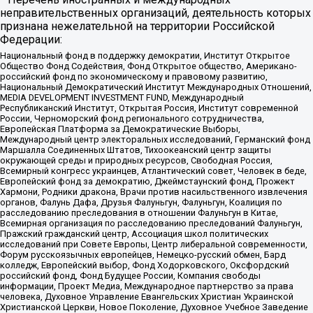
неправительственных организаций, деятельность которых
признана нежелательной на территории Российской
Федерации:
Национальный фонд в поддержку демократии, Институт Открытое
Общество Фонд Содействия, Фонд Открытое общество, Американо-
российский фонд по экономическому и правовому развитию,
Национальный Демократический Институт Международных Отношений,
MEDIA DEVELOPMENT INVESTMENT FUND, Международный
Республиканский Институт, Открытая Россия, Институт современной
России, Черноморский фонд регионального сотрудничества,
Европейская Платформа за Демократические Выборы,
Международный центр электоральных исследований, Германский фонд
Маршалла Соединенных Штатов, Тихоокеанский центр защиты
окружающей среды и природных ресурсов, Свободная Россия,
Всемирный конгресс украинцев, Атлантический совет, Человек в беде,
Европейский фонд за демократию, Джеймстаунский фонд, Прожект
Хармони, Родники дракона, Врачи против насильственного извлечения
органов, Фалунь Дафа, Друзья Фалуньгун, Фалуньгун, Коалиция по
расследованию преследования в отношении Фалуньгун в Китае,
Всемирная организация по расследованию преследований Фалуньгун,
Пражский гражданский центр, Ассоциация школ политических
исследований при Совете Европы, Центр либеральной современности,
Форум русскоязычных европейцев, Немецко-русский обмен, Бард
колледж, Европейский выбор, Фонд Ходорковского, Оксфордский
российский фонд, Фонд Будущее России, Компания свободы
информации, Проект Медиа, Международное партнерство за права
человека, Духовное Управление Евангельских Христиан Украинской
Христианской Церкви, Новое Поколение, Духовное Учебное Заведение