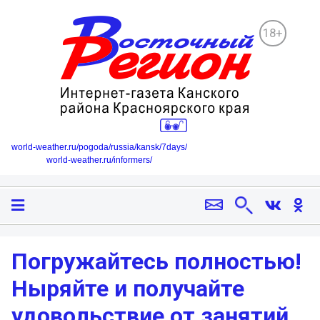
18+
world-weather.ru/pogoda/russia/kansk/7days/
world-weather.ru/informers/
Погружайтесь полностью!
Ныряйте и получайте
удовольствие от занятий