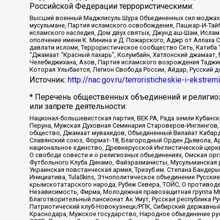
Российской Федерации террористическими:
Высший военный Маджлисуль Шура Объединенных сил моджахедо
мусульмане, Партия исламского освобождения, Лашкар-И-Тай
исламского наследия, Дом двух святых, Джунд аш-Шам, Ислам
ополчение имени К. Минина и Д. Пожарского, Аджр от Аллаха 
давлати исломи, Террористическое сообщество Сеть, Катиба Та
“Джамаат “Красный пахарь”, Колумбайн, Хатлонский джамаат, 
Челебиджихана, Азов, Партия исламского возрождения Таджи
Которая Улыбается, Легион Свобода России, Айдар, Русский 
Источник:
http://nac.gov.ru/terroristicheskie-i-ekstrem
* Перечень общественных объединений и религио
или запрете деятельности:
Национал-большевистская партия, ВЕК РА, Рада земли Кубан
Перуна, Мужская Духовная Семинария Староверов-Инглингов, 
общество, Джамаат мувахидов, Объединенный Вилайат Кабарды
Славянский союз, Формат-18, Благородный Орден Дьявола, А
национальное единство, Древнерусской Инглистической церк
О свободе совести и о религиозных объединениях, Омская ор
Футбольного Клуба Динамо, Файзрахманисты, Мусульманская р
Украинская повстанческая армия, Тризуб им. Степана Бандеры,
Инициатива, TulaSkins, Этнополитическое объединение Русски
крымскотатарского народа, Рубеж Севера, ТОЙС, О противоде
Независимость, Фирма, Молодежная правозащитная группа МПГ
Благотворительный пансионат Ак Умут, Русская республика Рус
Патриотический клуб-Новокузнецк/РПК, Сибирский державный 
Краснодара, Мужское государство, Народное объединение ру