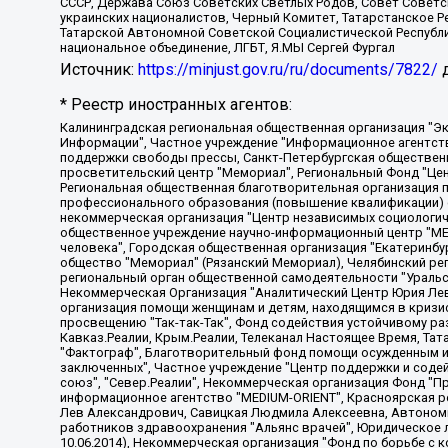
СССР, Держава Союз Советских Светлых Родов, Совет Советски
украинских националистов, Черный Комитет, Татарстанское 
Татарской Автономной Советской Социалистической Республи
национальное объединение, ЛГБТ, Я.МЫ Сергей Фургал
Источник:
https://minjust.gov.ru/ru/documents/7822/
д
* Реестр иностранных агентов:
Калининградская региональная общественная организация "Экозащита!-Женсовет", Фонд содействия защите прав и свобод граждан "Общественный вердикт", Фонд "Институт Развития Свободы Информации", Частное учреждение "Информационное агентство МЕМО. РУ", Региональная общественная организация "Общественная комиссия по сохранению наследия академика Сахарова", Фонд поддержки свободы прессы, Санкт-Петербургская общественная правозащитная организация "Гражданский контроль", Межрегиональная общественная организация "Информационно-просветительский центр "Мемориал", Региональный Фонд "Центр Защиты Прав Средств Массовой Информации", с 05.12.2023 Фонд "Центр Защиты Прав Средств массовой информации", Региональная общественная благотворительная организация помощи беженцам и мигрантам "Гражданское содействие", Негосударственное образовательное учреждение дополнительного профессионального образования (повышение квалификации) специалистов "АКАДЕМИЯ ПО ПРАВАМ ЧЕЛОВЕКА", Свердловская региональная общественная организация "Сутяжник", Автономная некоммерческая организация "Центр независимых социологических исследований", Союз общественных объединений "Российский исследовательский центр по правам человека", Региональное общественное учреждение научно-информационный центр "МЕМОРИАЛ", Некоммерческая организация "Фонд защиты гласности", Автономная некоммерческая организация "Институт прав человека", Городская общественная организация "Екатеринбургское общество "МЕМОРИАЛ", Городская общественная организация "Рязанское историко-просветительское и правозащитное общество "Мемориал" (Рязанский Мемориал), Челябинский региональный орган общественной самодеятельности – женское общественное объединение "Женщины Евразии", Челябинский региональный орган общественной самодеятельности "Уральская правозащитная группа", Фонд содействия защите здоровья и социальной справедливости имени Андрея Рылькова, Автономная Некоммерческая Организация "Аналитический Центр Юрия Левады", Автономная некоммерческая организация социальной поддержки населения "Проект Апрель", Региональная общественная организация помощи женщинам и детям, находящимся в кризисной ситуации "Информационно-методический центр "Анна", Фонд содействия развитию массовых коммуникаций и правовому просвещению "Так-так-Так", Фонд содействия устойчивому развитию "Серебряная тайга", Свердловский региональный общественный фонд социальных проектов "Новое время", "Idel.Реалии", Кавказ.Реалии, Крым.Реалии, Телеканал Настоящее Время, Татаро-башкирская служба Радио Свобода (Azatliq Radiosi), Радио Свободная Европа/Радио Свобода (PCE/PC), "Сибирь.Реалии", "Фактограф", Благотворительный фонд помощи осужденным и их семьям, Автономная некоммерческая организация "Институт глобализации и социальных движений", Фонд "В защиту прав заключенных", Частное учреждение "Центр поддержки и содействия развитию средств массовой информации", Пензенский региональный общественный благотворительный фонд "Гражданский союз", "Север.Реалии", Некоммерческая организация Фонд "Правовая инициатива", Общество с ограниченной ответственностью "Радио Свободная Европа/Радио Свобода", Чешское информационное агентство "MEDIUM-ORIENT", Красноярская региональная общественная организация