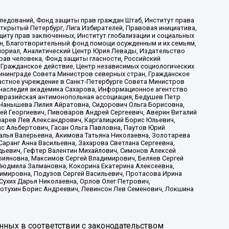
ледований, Фонд защиты прав граждан Штаб, Институт права
Открытый Петербург, Лига Избирателей, Правовая инициатива,
иту прав заключенных, Институт глобализации и социальных
н, Благотворительный фонд помощи осужденным и их семьям,
Мемориал, Аналитический Центр Юрия Левады, Издательство
рав человека, Фонд защиты гласности, Российский
 Гражданское действие, Центр независимых социологических
ининграде Совета Министров северных стран, Гражданское
астное учреждение в Санкт-Петербурге Совета Министров
 наследия академика Сахарова, Информационное агентство
Евразийская антимонопольная ассоциация, Бедушев Петр
 Чанышева Лилия Айратовна, Сидорович Ольга Борисовна,
гей Георгиевич, Пивоваров Андрей Сергеевич, Аверин Виталий
марев Лев Александрович, Каргалицкий Борис Юльевич,
с Альбертович, Гасан Ольга Павловна, Паутов Юрий
алья Валерьевна, Акимова Татьяна Николаевна, Золотарева
аранг Анна Васильевна, Захарова Светлана Сергеевна,
дьевич, Гефтер Валентин Михайлович, Симонов Алексей
рияновна, Максимов Сергей Владимирович, Беляев Сергей
 Людмила Залмановна, Кокорина Екатерина Алексеевна,
имировна, Подузов Сергей Васильевич, Протасова Ирина
Сухих Дарья Николаевна, Орлов Олег Петрович,
отухин Борис Андреевич, Левинсон Лев Семенович, Локшина
нных в соответствии с законодательством