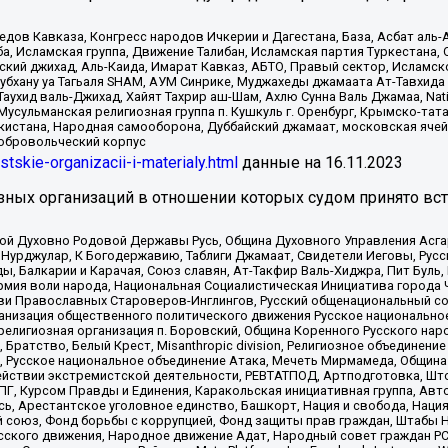
в Кавказа, Конгресс народов Ичкерии и Дагестана, База, Асбат аль-Ан
ба, Исламская группа, Движение Талибан, Исламская партия Туркестан
ский джихад, Аль-Каида, Имарат Кавказ, АБТО, Правый сектор, Исламск
Субхану уа Тагьаля SHAM, АУМ Синрике, Муджахеды джамаата Ат-Тавхида
ухид валь-Джихад, Хайят Тахрир аш-Шам, Ахлю Сунна Валь Джамаа, Natio
Мусульманская религиозная группа п. Кушкуль г. Оренбург, Крымско-т
кистана, Народная самооборона, Дуббайский джамаат, московская ячей
добровольческий корпус
istskie-organizacii-i-materialy.html
данные на
16.11.2023
зных организаций в отношении которых судом принято вс
ской Духовно Родовой Державы Русь, Община Духовного Управления Асг
Нурджулар, К Богодержавию, Таблиги Джамаат, Свидетели Иеговы, Рус
, Балкарии и Карачая, Союз славян, Ат-Такфир Валь-Хиджра, Пит Буль,
рмия воли народа, Национальная Социалистическая Инициатива города 
ви Православных Староверов-Инглингов, Русский общенациональный сою
ганизация общественного политического движения Русское национально
елигиозная организация п. Боровский, Община Коренного Русского нар
 Братство, Белый Крест, Misanthropic division, Религиозное объединен
е, Русское национальное объединение Атака, Мечеть Мирмамеда, Община
йствии экстремистской деятельности, РЕВТАТПОД, Артподготовка, Што
, Курсом Правды и Единения, Каракольская инициативная группа, Автог
ь, Арестантское уголовное единство, Башкорт, Нация и свобода, Нация и
союз, Фонд борьбы с коррупцией, Фонд защиты прав граждан, Штабы На
сского движения, Народное движение Адат, Народный совет граждан РС