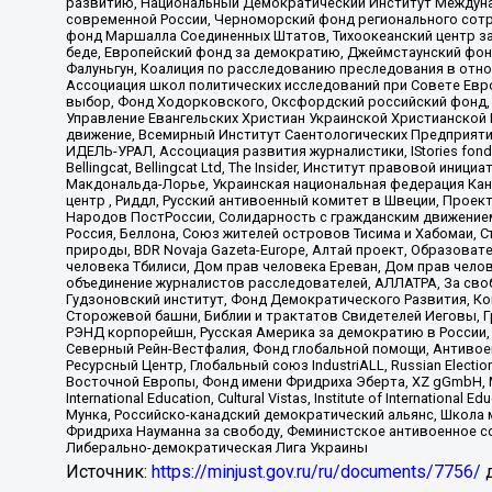
развитию, Национальный Демократический Институт Междуна
современной России, Черноморский фонд регионального сот
фонд Маршалла Соединенных Штатов, Тихоокеанский центр за
беде, Европейский фонд за демократию, Джеймстаунский фонд
Фалуньгун, Коалиция по расследованию преследования в отно
Ассоциация школ политических исследований при Совете Евр
выбор, Фонд Ходорковского, Оксфордский российский фонд, 
Управление Евангельских Христиан Украинской Христианской
движение, Всемирный Институт Саентологических Предприяти
ИДЕЛЬ-УРАЛ, Ассоциация развития журналистики, IStories fo
Bellingcat, Bellingcat Ltd, The Insider, Институт правовой ин
Макдональда-Лорье, Украинская национальная федерация Кан
центр , Риддл, Русский антивоенный комитет в Швеции, Проект
Народов ПостРоссии, Солидарность с гражданским движением 
Россия, Беллона, Союз жителей островов Тисима и Хабомаи, 
природы, BDR Novaja Gazeta-Europe, Алтай проект, Образова
человека Тбилиси, Дом прав человека Ереван, Дом прав челов
объединение журналистов расследователей, АЛЛАТРА, За своб
Гудзоновский институт, Фонд Демократического Развития, К
Сторожевой башни, Библии и трактатов Свидетелей Иеговы, Г
РЭНД корпорейшн, Русская Америка за демократию в России, 
Северный Рейн-Вестфалия, Фонд глобальной помощи, Антивоенн
Ресурсный Центр, Глобальный союз IndustriALL, Russian Electi
Восточной Европы, Фонд имени Фридриха Эберта, XZ gGmbH, М
International Education, Cultural Vistas, Institute of Intern
Мунка, Российско-канадский демократический альянс, Школа
Фридриха Науманна за свободу, Феминистское антивоенное соп
Либерально-демократическая Лига Украины
Источник:
https://minjust.gov.ru/ru/documents/7756/
д