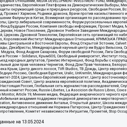
родных Отношений, MEDIA DEVELOPMENT INVESTMENT FUND, Международн
рудничества, Европейская Платформа за Демократические Выборы, Ме
щиты окружающей среды и природных ресурсов, Свободная Россия, Все
, Прожект Хармони, Родники дракона, Врачи против насильственного и
шении Фалуньгун в Китае, Всемирная организация по расследованию пр
опы, Центр либеральной современности, Форум русскоязычных европей
Фонд Будущее России, Компания свободы информации, Проект Медиа, 
 Церкви, Новое Поколение, Духовное Учебное Заведение Международн
й, Церковь Духовной Технологии, Европейская сеть организаций по н
nds, Королевский Институт Международных Отношений, КРИМСЬКА ПРАВОЗ
ициативы Центральной и Восточной Европы, Фонд Открытой Эстонии, Calver
ады, Декабристы, Международный научный центр им Вудро Вильсона, С
 Медуза, Фонд Андрея Сахарова, Форум свободной России, Лига Свободны
в России – Solidarus, КрымSOS, Свободный университет, Институт гос
Съезд народных депутатов, Гринпис Интернешнл, Фонд борьбы с коррупц
тельный дом прав человека Чернигов, Фонд Дом Прав Человека, Белору
ека Крым, Центр дикого лосося, TVR Studios, ТВ Дождь, Центр европей
одную Россию, Свободная Бурятия, Uralic, UnKremlin, Международная ф
омитет-2024, Центрально-Европейский университет, Центр восточноев
ражданский Совет, Центр анализа европейской политики, Академическа
Настоящая Россия, Глобальная сеть журналистов-расследователей, Слу
ый комитет России, Russie-Libertes, La Asocicion de Rusos Libres, С
on Monitor, Article 19, Мнение медиа, Федерация анархического черного
обильная академия поддержки гендерной демократии и миротворчества,
ational Education, Антивоенное движение Антальи, Открытый диалог, Школа 
 международных отношений им Нормана Патерсона, Центр Гражданских 
ротивление, Комитет независимости Ингушетии, Прометей, Stop Occupat
анные на
13.05.2024