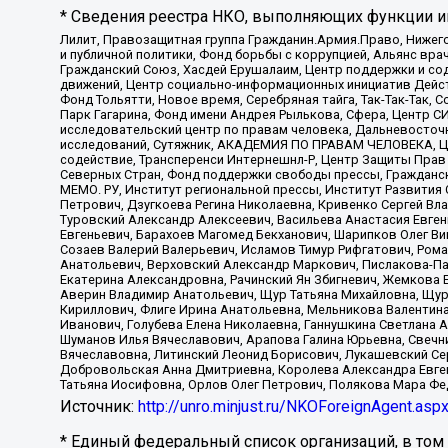
* Сведения реестра НКО, выполняющих функции ин
Лилит, Правозащитная группа Гражданин.Армия.Право, Нижего
и публичной политики, Фонд борьбы с коррупцией, Альянс вр
Гражданский Союз, Хасдей Ерушалаим, Центр поддержки и сод
движений, Центр социально-информационных инициатив Дейс
Фонд Тольятти, Новое время, Серебряная тайга, Так-Так-Так,
Парк Гагарина, Фонд имени Андрея Рылькова, Сфера, Центр С
исследовательский центр по правам человека, Дальневосточн
исследований, Сутяжник, АКАДЕМИЯ ПО ПРАВАМ ЧЕЛОВЕКА, Це
содействие, Трансперенси Интернешнл-Р, Центр Защиты Прав
Северных Стран, Фонд поддержки свободы прессы, Гражданск
МЕМО. РУ, Институт региональной прессы, Институт Развити
Петрович, Дзугкоева Регина Николаевна, Кривенко Сергей В
Туровский Александр Алексеевич, Васильева Анастасия Евген
Евгеньевич, Барахоев Магомед Бекханович, Шарипков Олег В
Созаев Валерий Валерьевич, Исламов Тимур Рифгатович, Рома
Анатольевич, Верховский Александр Маркович, Пислакова-Па
Екатерина Александровна, Рачинский Ян Збигневич, Жемкова 
Аверин Владимир Анатольевич, Щур Татьяна Михайловна, Щур
Кириллович, Флиге Ирина Анатольевна, Мельникова Валентин
Иванович, Голубева Елена Николаевна, Ганнушкина Светлана 
Шуманов Илья Вячеславович, Арапова Галина Юрьевна, Свечн
Вячеславовна, Литинский Леонид Борисович, Лукашевский Се
Добровольская Анна Дмитриевна, Королева Александра Евген
Татьяна Иосифовна, Орлов Олег Петрович, Полякова Мара Фе
Источник:
http://unro.minjust.ru/NKOForeignAgent.asp
* Единый федеральный список организаций, в том