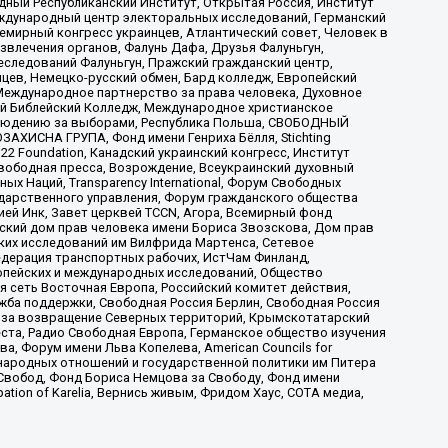
ый Республиканский Институт, Открытая Россия, Институт
ждународный центр электоральных исследований, Германский
мирный конгресс украинцев, Атлантический совет, Человек в
звлечения органов, Фалунь Дафа, Друзья Фалуньгун,
еследований Фалуньгун, Пражский гражданский центр,
цев, Немецко-русский обмен, Бард колледж, Европейский
Международное партнерство за права человека, Духовное
ый Библейский Колледж, Международное христианское
аблюдению за выборами, Республика Польша, СВОБОДНЫЙ
АХИСНА ГРУПА, Фонд имени Генриха Бёлля, Stichting
t 22 Foundation, Канадский украинский конгресс, Институт
вободная пресса, Возрождение, Всеукраинский духовный
х Наций, Transparеncy International, Форум Свободных
ударственного управления, Форум гражданского общества
ией Инк, Завет церквей TCCN, Агора, Всемирный фонд
сский дом прав человека имени Бориса Звозскова, Дом прав
ских исследований им Вилфрида Мартенса, Сетевое
едерация транспортных рабочих, ИстЧам Финланд,
ропейских и международных исследований, Общество
я сеть Восточная Европа, Российский комитет действия,
жба поддержки, Свободная Россия Берлин, Свободная Россия
оюз за возвращение Северных территорий, Крымскотатарский
 креста, Радио Свободная Европа, Германское общество изучения
 Форум имени Льва Копелева, American Councils for
международных отношений и государственной политики им Питера
Свобод, Фонд Бориса Немцова за Свободу, Фонд имени
ion of Karelia, Вернись живым, Фридом Хаус, СОТА медиа,