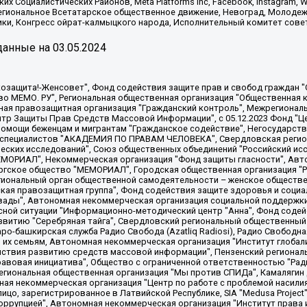
х Социалистических Районов, Meta Platforms Inc, Facebook, Instagram
Региональное Всетатарское общественное движение, Невоград, Молоде
ки, Конгресс ойрат-калмыцкого народа, Исполнительный комитет сове
анные на
03.05.2024
 "Мы против СПИДа", Камалягин Денис Николаевич, Маркелов Сергей Евгеньевич, Пономарев Лев Александрович, Савицкая Людмила Алексеевна, Автономная некоммерческая организация "Центр по работе с проблемой насилия "НАСИЛИЮ.НЕТ", Межрегиональный профессиональный союз работников здравоохранения "Альянс врачей", Юридическое лицо, зарегистрированное в Латвийской Республике, SIA "Medusa Project" (регистрационный номер 40103797863, дата регистрации 10.06.2014), Некоммерческая организация "Фонд по борьбе с коррупцией", Автономная некоммерческая организация "Институт права и публичной политики", Баданин Роман Сергеевич, Гликин Максим Александрович, Железнова Мария Михайловна, Лукьянова Юлия Сергеевна, Маетная Елизавета Витальевна, Маняхин Петр Борисович, Чуракова Ольга Владимировна, Ярош Юлия Петровна, Юридическое лицо "The Insider SIA", зарегистрированное в Риге, Латвийская Республика (дата регистрации 26.06.2015), являющееся администратором доменного имени интернет-издания "The Insider SIA", https://theins.ru, Постернак Алексей Евгеньевич, Рубин Михаил Аркадьевич, Анин Роман Александрович, Юридическое лицо Istories fonds, зарегистрированное в Латвийской Республике (регистрационный номер 50008295751, дата регистрации 24.02.2020), Великовский Дмитрий Александрович, Долинина Ирина Николаевна, Мароховская Алеся Алексеевна, Шлейнов Роман Юрьевич, Шмагун Олеся Валентиновна, Общество с ограниченной ответственностью "Альтаир 2021", Общество с ограниченной ответственностью "Вега 2021", Общество с ограниченной ответственностью "Главный редактор 2021", Общество с ограниченной ответственностью "Ромашки монолит", Важенков Артем Валерьевич, Ивановская областная общественная организация "Центр гендерных исследований", Гурман Юрий Альбертович, Медиапроект "ОВД-Инфо", Егоров Владимир Владимирович, Жилинский Владимир Александрович, Общество с ограниченной ответственностью "ЗП", Иванова София Юрьевна, Карезина Инна Павловна, Кильтау Екатерина Викторовна, Петров Алексей Викторович, Пискунов Сергей Евгеньевич, Смирнов Сергей Сергеевич, Тихонов Михаил Сергеевич, Общество с ограниченной ответственностью "ЖУРНАЛИСТ-ИНОСТРАННЫЙ АГЕНТ", Арапова Галина Юрьевна, Вольтская Татьяна Анатольевна, Американская компания "Mason G.E.S. Anonymous Foundation" (США), являющаяся владельцем интернет-издания https://mnews.world/, Компания "Stichting Bellingcat", зарегистрированная в Нидерландах (дата регистрации 11.07.2018), Захаров Андрей Вячеславович, Клепиковская Екатерина Дмитриевна, Общество с ограниченной ответственностью "МЕМО", Перл Роман Александрович, Симонов Евгений Алексеевич, Соловьева Елена Анатольевна, Сотников Даниил Владимирович, Сурначева Елизавета Дмитриевна, Автономная некоммерческая организация по защите прав человека и информированию населения "Якутия – Наше Мнение", Общество с ограниченной ответственностью "Москоу диджитал медиа", с 26.01.2023 Общество с ограниченной ответственностью "Чайка Белые сады", Ветошкина Валерия Валерьевна, Заговора Максим Александрович, Межрегиональное общественное движение "Российская ЛГБТ - сеть", Оленичев Максим Владимирович, Павлов Иван Юрьевич, Скворцова Елена Сергеевна, Общество с ограниченной ответственностью "Как бы инагент", Кочетков Игорь Викторович, Общество с ограниченной ответственностью "Честные выборы", Еланчик Олег Александрович, Общество с ограниченной ответственностью "Нобелевский призыв", Гималова Регина Эмилевна, Григорьев Андрей Валерьевич, Григорьева Алина Александровна, Ассоциация по содействию защите прав призывников, альтернативнослужащих и военнослужащих "Правозащитная группа "Гражданин.Армия.Право", Хисамова Регина Фаритовна, Автономная некоммерческая организация по реализации социально-правовых программ "Лилит"