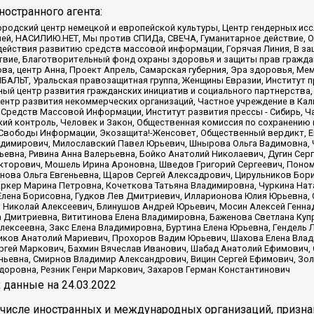
остранного агента:
родский центр немецкой и европейской культуры, Центр гендерных исс
ачей, НАСИЛИЮ.НЕТ, Мы против СПИДа, СВЕЧА, Гуманитарное действие, 
ействия развитию средств массовой информации, Горячая Линия, В защ
твие, Благотворительный фонд охраны здоровья и защиты прав гражда
 Сова, центр Анна, Проект Апрель, Самарская губерния, Эра здоровья, 
ИБАЛЬТ, Уральская правозащитная группа, Женщины Евразии, Институт п
ый центр развития гражданских инициатив и социального партнерства,
нтр развития некоммерческих организаций, Частное учреждение в Кал
 Средств Массовой Информации, Институт развития прессы - Сибирь, Ч
ий контроль, Человек и Закон, Общественная комиссия по сохранению
я Свободы Информации, Экозащита!-Женсовет, Общественный вердикт, 
ладимирович, Милославский Павел Юрьевич, Шнырова Ольга Вадимовна,
ьевна, Ривина Анна Валерьевна, Бойко Анатолий Николаевич, Дугин Сер
икторович, Мошель Ирина Ароновна, Шведов Григорий Сергеевич, Поно
нова Ольга Евгеньевна, Щаров Сергей Алексадрович, Цирульников Бори
ркер Марина Петровна, Кочеткова Татьяна Владимировна, Чуркина Нат
Елена Борисовна, Гудков Лев Дмитриевич, Илларионова Юлия Юрьевна, С
 Николай Алексеевич, Блинушов Андрей Юрьевич, Мосин Алексей Генна
а Дмитриевна, Вититинова Елена Владимировна, Баженова Светлана Куп
Алексеевна, Закс Елена Владимировна, Буртина Елена Юрьевна, Гендель
иков Анатолий Мариевич, Прохоров Вадим Юрьевич, Шахова Елена Влад
ргей Маркович, Бахмин Вячеслав Иванович, Шабад Анатолий Ефимович, 
ьевна, Смирнов Владимир Александрович, Вицин Сергей Ефимович, Зол
доровна, Резник Генри Маркович, Захаров Герман Константинович
x
данные на
24.03.2022
 числе иностранных и международных организаций, призна