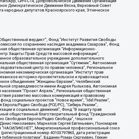
, WhatsApp, СИЧ-С14, Добровольческое Движение Организации
жное Демократическое Движение Весна, Верховный Совет
та народных депутатов Красноярского края, Этническое
, Дальневосточное общественное движение "Маяк", Санкт-Петербургская ЛГБТ-инициативная группа "Выход", Инициативная группа ЛГБТ+ "Реверс", Алексеев Андрей Викторович, Бекбулатова Таисия Львовна, Беляев Иван Михайлович, Владыкина Елена Сергеевна, Гельман Марат Александрович, Никульшина Вероника Юрьевна, Толоконникова Надежда Андреевна, Шендерович Виктор Анатольевич, Общество с ограниченной ответственностью "Данное сообщение", Общество с ограниченной ответственностью Издательский дом "Новая глава", Айнбиндер Александра Александровна, Московский комьюнити-центр для ЛГБТ+инициатив, Благотворительный фонд развития филантропии, Deutsche Welle (Германия, Kurt-Schumacher-Strasse 3, 53113 Bonn), Борзунова Мария Михайловна, Воробьев Виктор Викторович, Голубева Анна Львовна, Константинова Алла Михайловна, Малкова Ирина Владимировна, Мурадов Мурад Абдулгалимович, Осетинская Елизавета Николаевна, Понасенков Евгений Николаевич, Ганапольский Матвей Юрьевич, Киселев Евгений Алексеевич, Борухович Ирина Григорьевна, Дремин Иван Тимофеевич, Дубровский Дмитрий Викторович, Красноярская региональная общественная организация поддержки и развития альтернативных образовательных технологий и межкультурных коммуникаций "ИНТЕРРА", Маяковская Екатерина Алексеевна, Фейгин Марк Захарович, Филимонов Андрей Викторович, Дзугкоева Регина Николаевна, Доброхотов Роман Александрович, Дудь Юрий Александрович, Елкин Сергей Владимирович, Кругликов Кирилл Игоревич, Сабунаева Мария Леонидовна, Семенов Алексей Владимирович, Шаинян Карен Багратович, Шульман Екатерина Михайловна, Асафьев Артур Валерьевич, Вахштайн Виктор Семенович, Венедиктов Алексей Алексеевич, Лушникова Екатерина Евгеньевна, Волков Леонид Михайлович, Невзоров Александр Глебович, Пархоменко Сергей Борисович, Сироткин Ярослав Николаевич, Кара-Мурза Владимир Владимирович, Баранова Наталья Владимировна, Гозман Леонид Яковлевич, Кагарлицкий Борис Юльевич, Климарев Михаил Валерьевич, Милов Владимир Станиславович, Автономная некоммерческая организация Краснодарский центр современного искусства "Типография", Моргенштерн Алишер Тагирович, Соболь Любовь Эдуардовна, Общество с ограниченной ответственностью "ЛИЗА НОРМ", Каспаров Гарри Кимович, Ходорковский Михаил Борисович, Общество с ограниченной ответственностью "Апрельские тезисы", Данилович Ирина Брониславовна, Кашин Олег Владимирович, Петров Николай Владимирович, Пивоваров Алексей Владимирович, Соколов Михаил Владимирович, Цветкова Юлия Владимировна, Чичваркин Евгений Александрович, Комитет против пыток/Команда против пыток, Общество с ограниченной ответственностью "Первый научный", Общество с ограниченной ответственностью "Вертолет и ко", Белоцерковская Вероника Борисовна, Кац Максим Евгеньевич, Лазарева Татьяна Юрьевна, Шаведдинов Руслан Табризович, Яшин Илья Валерьевич, Общество с ограниченной ответственностью "Иноагент ААВ", Алешковский Дмитрий Петрович, Альбац Евгения Марковна, Быков Дмитрий Львович, Галямина Юлия Евгеньевна, Лойко Сергей Леонидович, Мартынов Кирилл Константинович, Медведев Сергей Александрович, Крашенинников Федор Геннадиевич, Гордеева Катерина Вл