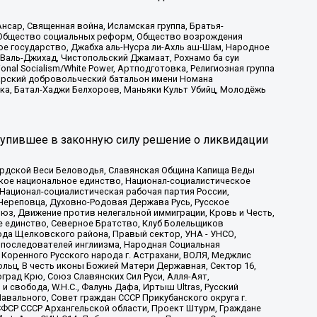
сар, Священная война, Исламская группа, Братья-
а, Общество социальных реформ, Общество возрождения
ое государство, Джабха аль-Нусра ли-Ахль аш-Шам, Народное
 Валь-Джихад, Чистопольский Джамаат, Рохнамо ба суи
nal Socialism/White Power, Артподготовка, Религиозная группа
атарский добровольческий батальон имени Номана
ка, Батал-Хаджи Белхороев, Маньяки Культ Убийц, Молодёжь
тупившее в законную силу решение о ликвидации
ардской Веси Беловодья, Славянская Община Капища Веды
ское национальное единство, Национал-социалистическое
 Национал-социалистическая рабочая партия России,
Череповца, Духовно-Родовая Держава Русь, Русское
з, Движение против нелегальной иммиграции, Кровь и Честь,
е единство, Северное Братство, Клуб Болельщиков
ода Щелковского района, Правый сектор, УНА - УНСО,
ие последователей инглиизма, Народная Социальная
 Коренного Русского народа г. Астрахани, ВОЛЯ, Меджлис
льц, В честь иконы Божией Матери Державная, Сектор 16,
рад Крю, Союз Славянских Сил Руси, Алля-Аят,
 свобода, W.H.С., Фалунь Дафа, Иртыш Ultras, Русский
вального, Совет граждан СССР Прикубанского округа г.
ФСР СССР Архангельской области, Проект Штурм, Граждане