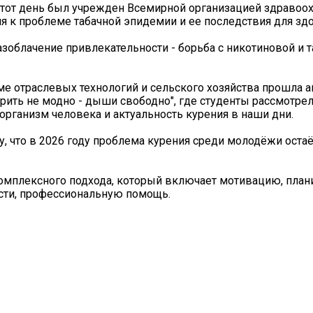
 Этот день был учрежден Всемирной организацией здравоо
я к проблеме табачной эпидемии и ее последствия для зд
Разоблачение привлекательности - борьба с никотиновой и 
ме отраслевых технологий и сельского хозяйства прошла а
урить не модно - дыши свободно", где студенты рассмотрел
 организм человека и актуальность курения в наши дни.
 что в 2026 году проблема курения среди молодёжи остаё
омплексного подхода, который включает мотивацию, план
сти, профессиональную помощь.