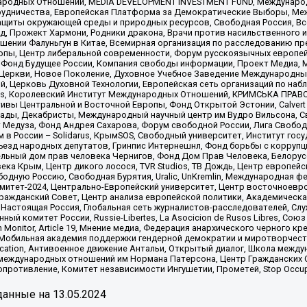
родных Отношений, MEDIA DEVELOPMENT INVESTMENT FUND, Международн
рудничества, Европейская Платформа за Демократические Выборы, Ме
щиты окружающей среды и природных ресурсов, Свободная Россия, Все
, Прожект Хармони, Родники дракона, Врачи против насильственного и
шении Фалуньгун в Китае, Всемирная организация по расследованию пр
опы, Центр либеральной современности, Форум русскоязычных европей
Фонд Будущее России, Компания свободы информации, Проект Медиа, 
 Церкви, Новое Поколение, Духовное Учебное Заведение Международн
й, Церковь Духовной Технологии, Европейская сеть организаций по н
nds, Королевский Институт Международных Отношений, КРИМСЬКА ПРАВОЗ
ициативы Центральной и Восточной Европы, Фонд Открытой Эстонии, Calver
ады, Декабристы, Международный научный центр им Вудро Вильсона, С
 Медуза, Фонд Андрея Сахарова, Форум свободной России, Лига Свободны
в России – Solidarus, КрымSOS, Свободный университет, Институт гос
Съезд народных депутатов, Гринпис Интернешнл, Фонд борьбы с коррупц
тельный дом прав человека Чернигов, Фонд Дом Прав Человека, Белору
ека Крым, Центр дикого лосося, TVR Studios, ТВ Дождь, Центр европей
одную Россию, Свободная Бурятия, Uralic, UnKremlin, Международная ф
омитет-2024, Центрально-Европейский университет, Центр восточноев
ражданский Совет, Центр анализа европейской политики, Академическа
Настоящая Россия, Глобальная сеть журналистов-расследователей, Слу
ый комитет России, Russie-Libertes, La Asocicion de Rusos Libres, С
on Monitor, Article 19, Мнение медиа, Федерация анархического черного
обильная академия поддержки гендерной демократии и миротворчества,
ational Education, Антивоенное движение Антальи, Открытый диалог, Школа 
 международных отношений им Нормана Патерсона, Центр Гражданских 
ротивление, Комитет независимости Ингушетии, Прометей, Stop Occupat
анные на
13.05.2024