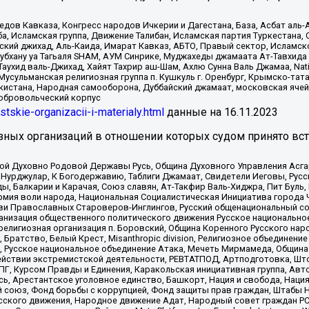
в Кавказа, Конгресс народов Ичкерии и Дагестана, База, Асбат аль-Ан
ба, Исламская группа, Движение Талибан, Исламская партия Туркестан
ский джихад, Аль-Каида, Имарат Кавказ, АБТО, Правый сектор, Исламск
Субхану уа Тагьаля SHAM, АУМ Синрике, Муджахеды джамаата Ат-Тавхида
ухид валь-Джихад, Хайят Тахрир аш-Шам, Ахлю Сунна Валь Джамаа, Natio
Мусульманская религиозная группа п. Кушкуль г. Оренбург, Крымско-т
кистана, Народная самооборона, Дуббайский джамаат, московская ячей
добровольческий корпус
istskie-organizacii-i-materialy.html
данные на
16.11.2023
зных организаций в отношении которых судом принято вс
ской Духовно Родовой Державы Русь, Община Духовного Управления Асг
Нурджулар, К Богодержавию, Таблиги Джамаат, Свидетели Иеговы, Рус
, Балкарии и Карачая, Союз славян, Ат-Такфир Валь-Хиджра, Пит Буль,
рмия воли народа, Национальная Социалистическая Инициатива города 
ви Православных Староверов-Инглингов, Русский общенациональный сою
ганизация общественного политического движения Русское национально
елигиозная организация п. Боровский, Община Коренного Русского нар
 Братство, Белый Крест, Misanthropic division, Религиозное объединен
е, Русское национальное объединение Атака, Мечеть Мирмамеда, Община
йствии экстремистской деятельности, РЕВТАТПОД, Артподготовка, Што
, Курсом Правды и Единения, Каракольская инициативная группа, Автог
ь, Арестантское уголовное единство, Башкорт, Нация и свобода, Нация и
союз, Фонд борьбы с коррупцией, Фонд защиты прав граждан, Штабы На
сского движения, Народное движение Адат, Народный совет граждан РС