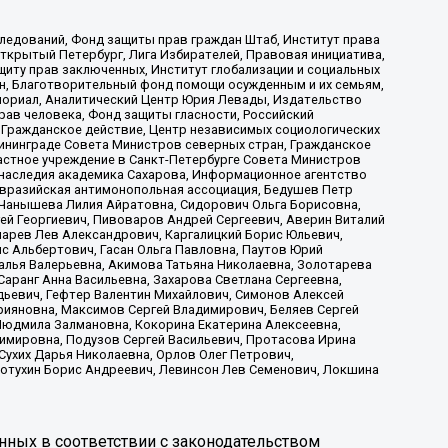
ледований, Фонд защиты прав граждан Штаб, Институт права
Открытый Петербург, Лига Избирателей, Правовая инициатива,
иту прав заключенных, Институт глобализации и социальных
н, Благотворительный фонд помощи осужденным и их семьям,
Мемориал, Аналитический Центр Юрия Левады, Издательство
рав человека, Фонд защиты гласности, Российский
 Гражданское действие, Центр независимых социологических
ининграде Совета Министров северных стран, Гражданское
астное учреждение в Санкт-Петербурге Совета Министров
 наследия академика Сахарова, Информационное агентство
Евразийская антимонопольная ассоциация, Бедушев Петр
 Чанышева Лилия Айратовна, Сидорович Ольга Борисовна,
гей Георгиевич, Пивоваров Андрей Сергеевич, Аверин Виталий
марев Лев Александрович, Каргалицкий Борис Юльевич,
с Альбертович, Гасан Ольга Павловна, Паутов Юрий
алья Валерьевна, Акимова Татьяна Николаевна, Золотарева
аранг Анна Васильевна, Захарова Светлана Сергеевна,
дьевич, Гефтер Валентин Михайлович, Симонов Алексей
рияновна, Максимов Сергей Владимирович, Беляев Сергей
 Людмила Залмановна, Кокорина Екатерина Алексеевна,
имировна, Подузов Сергей Васильевич, Протасова Ирина
Сухих Дарья Николаевна, Орлов Олег Петрович,
отухин Борис Андреевич, Левинсон Лев Семенович, Локшина
нных в соответствии с законодательством