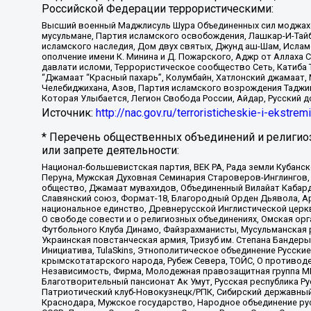
Российской Федерации террористическими:
Высший военный Маджлисуль Шура Объединенных сил моджахедо
мусульмане, Партия исламского освобождения, Лашкар-И-Тай
исламского наследия, Дом двух святых, Джунд аш-Шам, Ислам
ополчение имени К. Минина и Д. Пожарского, Аджр от Аллаха 
давлати исломи, Террористическое сообщество Сеть, Катиба Та
“Джамаат “Красный пахарь”, Колумбайн, Хатлонский джамаат, 
Челебиджихана, Азов, Партия исламского возрождения Таджи
Которая Улыбается, Легион Свобода России, Айдар, Русский 
Источник:
http://nac.gov.ru/terroristicheskie-i-ekstrem
* Перечень общественных объединений и религио
или запрете деятельности:
Национал-большевистская партия, ВЕК РА, Рада земли Кубан
Перуна, Мужская Духовная Семинария Староверов-Инглингов, 
общество, Джамаат мувахидов, Объединенный Вилайат Кабарды
Славянский союз, Формат-18, Благородный Орден Дьявола, А
национальное единство, Древнерусской Инглистической церк
О свободе совести и о религиозных объединениях, Омская ор
Футбольного Клуба Динамо, Файзрахманисты, Мусульманская р
Украинская повстанческая армия, Тризуб им. Степана Бандеры,
Инициатива, TulaSkins, Этнополитическое объединение Русски
крымскотатарского народа, Рубеж Севера, ТОЙС, О противоде
Независимость, Фирма, Молодежная правозащитная группа МПГ
Благотворительный пансионат Ак Умут, Русская республика Рус
Патриотический клуб-Новокузнецк/РПК, Сибирский державный 
Краснодара, Мужское государство, Народное объединение ру