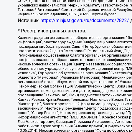
СССР, Держава Союз Советских Светлых Родов, Совет Советски
украинских националистов, Черный Комитет, Татарстанское 
Татарской Автономной Советской Социалистической Республи
национальное объединение, ЛГБТ, Я.МЫ Сергей Фургал
Источник:
https://minjust.gov.ru/ru/documents/7822/
д
* Реестр иностранных агентов:
Калининградская региональная общественная организация "Экозащита!-Женсовет", Фонд содействия защите прав и свобод граждан "Общественный вердикт", Фонд "Институт Развития Свободы Информации", Частное учреждение "Информационное агентство МЕМО. РУ", Региональная общественная организация "Общественная комиссия по сохранению наследия академика Сахарова", Фонд поддержки свободы прессы, Санкт-Петербургская общественная правозащитная организация "Гражданский контроль", Межрегиональная общественная организация "Информационно-просветительский центр "Мемориал", Региональный Фонд "Центр Защиты Прав Средств Массовой Информации", с 05.12.2023 Фонд "Центр Защиты Прав Средств массовой информации", Региональная общественная благотворительная организация помощи беженцам и мигрантам "Гражданское содействие", Негосударственное образовательное учреждение дополнительного профессионального образования (повышение квалификации) специалистов "АКАДЕМИЯ ПО ПРАВАМ ЧЕЛОВЕКА", Свердловская региональная общественная организация "Сутяжник", Автономная некоммерческая организация "Центр независимых социологических исследований", Союз общественных объединений "Российский исследовательский центр по правам человека", Региональное общественное учреждение научно-информационный центр "МЕМОРИАЛ", Некоммерческая организация "Фонд защиты гласности", Автономная некоммерческая организация "Институт прав человека", Городская общественная организация "Екатеринбургское общество "МЕМОРИАЛ", Городская общественная организация "Рязанское историко-просветительское и правозащитное общество "Мемориал" (Рязанский Мемориал), Челябинский региональный орган общественной самодеятельности – женское общественное объединение "Женщины Евразии", Челябинский региональный орган общественной самодеятельности "Уральская правозащитная группа", Фонд содействия защите здоровья и социальной справедливости имени Андрея Рылькова, Автономная Некоммерческая Организация "Аналитический Центр Юрия Левады", Автономная некоммерческая организация социальной поддержки населения "Проект Апрель", Региональная общественная организация помощи женщинам и детям, находящимся в кризисной ситуации "Информационно-методический центр "Анна", Фонд содействия развитию массовых коммуникаций и правовому просвещению "Так-так-Так", Фонд содействия устойчивому развитию "Серебряная тайга", Свердловский региональный общественный фонд социальных проектов "Новое время", "Idel.Реалии", Кавказ.Реалии, Крым.Реалии, Телеканал Настоящее Время, Татаро-башкирская служба Радио Свобода (Azatliq Radiosi), Радио Свободная Европа/Радио Свобода (PCE/PC), "Сибирь.Реалии", "Фактограф", Благотворительный фонд помощи осужденным и их семьям, Автономная некоммерческая организация "Институт глобализации и социальных движений", Фонд "В защиту прав заключенных", Частное учреждение "Центр поддержки и содействия развитию средств массовой информации", Пензенский региональный общественный благотворительный фонд "Гражданский союз", "Север.Реалии", Некоммерческая организация Фонд "Правовая инициатива", Общество с ограниченной ответственностью "Радио Свободная Европа/Радио Свобода", Чешское информационное агентство "MEDIUM-ORIENT", Красноярская региональная общественная организация