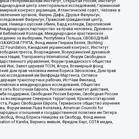
ый Республиканский Институт, Открытая Россия, Институт
ждународный центр электоральных исследований, Германский
мирный конгресс украинцев, Атлантический совет, Человек в
звлечения органов, Фалунь Дафа, Друзья Фалуньгун,
еследований Фалуньгун, Пражский гражданский центр,
цев, Немецко-русский обмен, Бард колледж, Европейский
Международное партнерство за права человека, Духовное
ый Библейский Колледж, Международное христианское
аблюдению за выборами, Республика Польша, СВОБОДНЫЙ
АХИСНА ГРУПА, Фонд имени Генриха Бёлля, Stichting
t 22 Foundation, Канадский украинский конгресс, Институт
вободная пресса, Возрождение, Всеукраинский духовный
х Наций, Transparеncy International, Форум Свободных
ударственного управления, Форум гражданского общества
ией Инк, Завет церквей TCCN, Агора, Всемирный фонд
сский дом прав человека имени Бориса Звозскова, Дом прав
ских исследований им Вилфрида Мартенса, Сетевое
едерация транспортных рабочих, ИстЧам Финланд,
ропейских и международных исследований, Общество
я сеть Восточная Европа, Российский комитет действия,
жба поддержки, Свободная Россия Берлин, Свободная Россия
оюз за возвращение Северных территорий, Крымскотатарский
 креста, Радио Свободная Европа, Германское общество изучения
 Форум имени Льва Копелева, American Councils for
международных отношений и государственной политики им Питера
Свобод, Фонд Бориса Немцова за Свободу, Фонд имени
ion of Karelia, Вернись живым, Фридом Хаус, СОТА медиа,