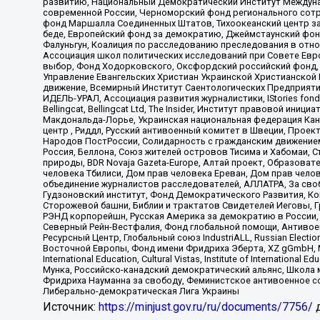
развитию, Национальный Демократический Институт Междуна
современной России, Черноморский фонд регионального сот
фонд Маршалла Соединенных Штатов, Тихоокеанский центр за
беде, Европейский фонд за демократию, Джеймстаунский фонд
Фалуньгун, Коалиция по расследованию преследования в отно
Ассоциация школ политических исследований при Совете Евр
выбор, Фонд Ходорковского, Оксфордский российский фонд, 
Управление Евангельских Христиан Украинской Христианской
движение, Всемирный Институт Саентологических Предприяти
ИДЕЛЬ-УРАЛ, Ассоциация развития журналистики, IStories fo
Bellingcat, Bellingcat Ltd, The Insider, Институт правовой ин
Макдональда-Лорье, Украинская национальная федерация Кан
центр , Риддл, Русский антивоенный комитет в Швеции, Проект
Народов ПостРоссии, Солидарность с гражданским движением 
Россия, Беллона, Союз жителей островов Тисима и Хабомаи, 
природы, BDR Novaja Gazeta-Europe, Алтай проект, Образова
человека Тбилиси, Дом прав человека Ереван, Дом прав челов
объединение журналистов расследователей, АЛЛАТРА, За своб
Гудзоновский институт, Фонд Демократического Развития, К
Сторожевой башни, Библии и трактатов Свидетелей Иеговы, Г
РЭНД корпорейшн, Русская Америка за демократию в России, 
Северный Рейн-Вестфалия, Фонд глобальной помощи, Антивоенн
Ресурсный Центр, Глобальный союз IndustriALL, Russian Electi
Восточной Европы, Фонд имени Фридриха Эберта, XZ gGmbH, М
International Education, Cultural Vistas, Institute of Intern
Мунка, Российско-канадский демократический альянс, Школа
Фридриха Науманна за свободу, Феминистское антивоенное соп
Либерально-демократическая Лига Украины
Источник:
https://minjust.gov.ru/ru/documents/7756/
д