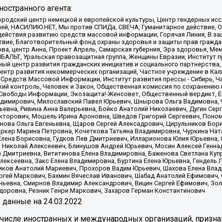
остранного агента:
родский центр немецкой и европейской культуры, Центр гендерных исс
ачей, НАСИЛИЮ.НЕТ, Мы против СПИДа, СВЕЧА, Гуманитарное действие, 
ействия развитию средств массовой информации, Горячая Линия, В защ
твие, Благотворительный фонд охраны здоровья и защиты прав гражда
 Сова, центр Анна, Проект Апрель, Самарская губерния, Эра здоровья, 
ИБАЛЬТ, Уральская правозащитная группа, Женщины Евразии, Институт п
ый центр развития гражданских инициатив и социального партнерства,
нтр развития некоммерческих организаций, Частное учреждение в Кал
 Средств Массовой Информации, Институт развития прессы - Сибирь, Ч
ий контроль, Человек и Закон, Общественная комиссия по сохранению
я Свободы Информации, Экозащита!-Женсовет, Общественный вердикт, 
ладимирович, Милославский Павел Юрьевич, Шнырова Ольга Вадимовна,
ьевна, Ривина Анна Валерьевна, Бойко Анатолий Николаевич, Дугин Сер
икторович, Мошель Ирина Ароновна, Шведов Григорий Сергеевич, Поно
нова Ольга Евгеньевна, Щаров Сергей Алексадрович, Цирульников Бори
ркер Марина Петровна, Кочеткова Татьяна Владимировна, Чуркина Нат
Елена Борисовна, Гудков Лев Дмитриевич, Илларионова Юлия Юрьевна, С
 Николай Алексеевич, Блинушов Андрей Юрьевич, Мосин Алексей Генна
а Дмитриевна, Вититинова Елена Владимировна, Баженова Светлана Куп
Алексеевна, Закс Елена Владимировна, Буртина Елена Юрьевна, Гендель
иков Анатолий Мариевич, Прохоров Вадим Юрьевич, Шахова Елена Влад
ргей Маркович, Бахмин Вячеслав Иванович, Шабад Анатолий Ефимович, 
ьевна, Смирнов Владимир Александрович, Вицин Сергей Ефимович, Зол
доровна, Резник Генри Маркович, Захаров Герман Константинович
x
данные на
24.03.2022
 числе иностранных и международных организаций, призна