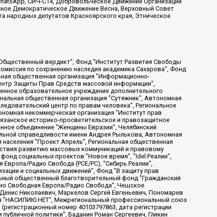
, WhatsApp, СИЧ-С14, Добровольческое Движение Организации
жное Демократическое Движение Весна, Верховный Совет
та народных депутатов Красноярского края, Этническое
, Дальневосточное общественное движение "Маяк", Санкт-Петербургская ЛГБТ-инициативная группа "Выход", Инициативная группа ЛГБТ+ "Реверс", Алексеев Андрей Викторович, Бекбулатова Таисия Львовна, Беляев Иван Михайлович, Владыкина Елена Сергеевна, Гельман Марат Александрович, Никульшина Вероника Юрьевна, Толоконникова Надежда Андреевна, Шендерович Виктор Анатольевич, Общество с ограниченной ответственностью "Данное сообщение", Общество с ограниченной ответственностью Издательский дом "Новая глава", Айнбиндер Александра Александровна, Московский комьюнити-центр для ЛГБТ+инициатив, Благотворительный фонд развития филантропии, Deutsche Welle (Германия, Kurt-Schumacher-Strasse 3, 53113 Bonn), Борзунова Мария Михайловна, Воробьев Виктор Викторович, Голубева Анна Львовна, Константинова Алла Михайловна, Малкова Ирина Владимировна, Мурадов Мурад Абдулгалимович, Осетинская Елизавета Николаевна, Понасенков Евгений Николаевич, Ганапольский Матвей Юрьевич, Киселев Евгений Алексеевич, Борухович Ирина Григорьевна, Дремин Иван Тимофеевич, Дубровский Дмитрий Викторович, Красноярская региональная общественная организация поддержки и развития альтернативных образовательных технологий и межкультурных коммуникаций "ИНТЕРРА", Маяковская Екатерина Алексеевна, Фейгин Марк Захарович, Филимонов Андрей Викторович, Дзугкоева Регина Николаевна, Доброхотов Роман Александрович, Дудь Юрий Александрович, Елкин Сергей Владимирович, Кругликов Кирилл Игоревич, Сабунаева Мария Леонидовна, Семенов Алексей Владимирович, Шаинян Карен Багратович, Шульман Екатерина Михайловна, Асафьев Артур Валерьевич, Вахштайн Виктор Семенович, Венедиктов Алексей Алексеевич, Лушникова Екатерина Евгеньевна, Волков Леонид Михайлович, Невзоров Александр Глебович, Пархоменко Сергей Борисович, Сироткин Ярослав Николаевич, Кара-Мурза Владимир Владимирович, Баранова Наталья Владимировна, Гозман Леонид Яковлевич, Кагарлицкий Борис Юльевич, Климарев Михаил Валерьевич, Милов Владимир Станиславович, Автономная некоммерческая организация Краснодарский центр современного искусства "Типография", Моргенштерн Алишер Тагирович, Соболь Любовь Эдуардовна, Общество с ограниченной ответственностью "ЛИЗА НОРМ", Каспаров Гарри Кимович, Ходорковский Михаил Борисович, Общество с ограниченной ответственностью "Апрельские тезисы", Данилович Ирина Брониславовна, Кашин Олег Владимирович, Петров Николай Владимирович, Пивоваров Алексей Владимирович, Соколов Михаил Владимирович, Цветкова Юлия Владимировна, Чичваркин Евгений Александрович, Комитет против пыток/Команда против пыток, Общество с ограниченной ответственностью "Первый научный", Общество с ограниченной ответственностью "Вертолет и ко", Белоцерковская Вероника Борисовна, Кац Максим Евгеньевич, Лазарева Татьяна Юрьевна, Шаведдинов Руслан Табризович, Яшин Илья Валерьевич, Общество с ограниченной ответственностью "Иноагент ААВ", Алешковский Дмитрий Петрович, Альбац Евгения Марковна, Быков Дмитрий Львович, Галямина Юлия Евгеньевна, Лойко Сергей Леонидович, Мартынов Кирилл Константинович, Медведев Сергей Александрович, Крашенинников Федор Геннадиевич, Гордеева Катерина Вл