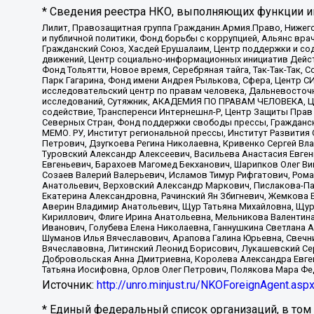
* Сведения реестра НКО, выполняющих функции ин
Лилит, Правозащитная группа Гражданин.Армия.Право, Нижего
и публичной политики, Фонд борьбы с коррупцией, Альянс вр
Гражданский Союз, Хасдей Ерушалаим, Центр поддержки и сод
движений, Центр социально-информационных инициатив Дейс
Фонд Тольятти, Новое время, Серебряная тайга, Так-Так-Так,
Парк Гагарина, Фонд имени Андрея Рылькова, Сфера, Центр С
исследовательский центр по правам человека, Дальневосточн
исследований, Сутяжник, АКАДЕМИЯ ПО ПРАВАМ ЧЕЛОВЕКА, Це
содействие, Трансперенси Интернешнл-Р, Центр Защиты Прав
Северных Стран, Фонд поддержки свободы прессы, Гражданск
МЕМО. РУ, Институт региональной прессы, Институт Развити
Петрович, Дзугкоева Регина Николаевна, Кривенко Сергей В
Туровский Александр Алексеевич, Васильева Анастасия Евген
Евгеньевич, Барахоев Магомед Бекханович, Шарипков Олег В
Созаев Валерий Валерьевич, Исламов Тимур Рифгатович, Рома
Анатольевич, Верховский Александр Маркович, Пислакова-Па
Екатерина Александровна, Рачинский Ян Збигневич, Жемкова 
Аверин Владимир Анатольевич, Щур Татьяна Михайловна, Щур
Кириллович, Флиге Ирина Анатольевна, Мельникова Валентин
Иванович, Голубева Елена Николаевна, Ганнушкина Светлана 
Шуманов Илья Вячеславович, Арапова Галина Юрьевна, Свечн
Вячеславовна, Литинский Леонид Борисович, Лукашевский Се
Добровольская Анна Дмитриевна, Королева Александра Евген
Татьяна Иосифовна, Орлов Олег Петрович, Полякова Мара Фе
Источник:
http://unro.minjust.ru/NKOForeignAgent.asp
* Единый федеральный список организаций, в том