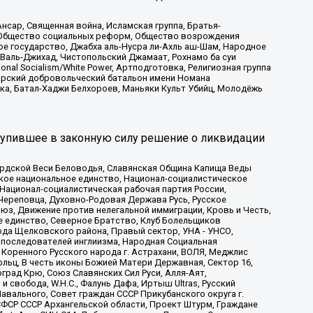
сар, Священная война, Исламская группа, Братья-
а, Общество социальных реформ, Общество возрождения
ое государство, Джабха аль-Нусра ли-Ахль аш-Шам, Народное
 Валь-Джихад, Чистопольский Джамаат, Рохнамо ба суи
nal Socialism/White Power, Артподготовка, Религиозная группа
атарский добровольческий батальон имени Номана
ка, Батал-Хаджи Белхороев, Маньяки Культ Убийц, Молодёжь
тупившее в законную силу решение о ликвидации
ардской Веси Беловодья, Славянская Община Капища Веды
ское национальное единство, Национал-социалистическое
 Национал-социалистическая рабочая партия России,
Череповца, Духовно-Родовая Держава Русь, Русское
з, Движение против нелегальной иммиграции, Кровь и Честь,
е единство, Северное Братство, Клуб Болельщиков
ода Щелковского района, Правый сектор, УНА - УНСО,
ие последователей инглиизма, Народная Социальная
 Коренного Русского народа г. Астрахани, ВОЛЯ, Меджлис
льц, В честь иконы Божией Матери Державная, Сектор 16,
рад Крю, Союз Славянских Сил Руси, Алля-Аят,
 свобода, W.H.С., Фалунь Дафа, Иртыш Ultras, Русский
вального, Совет граждан СССР Прикубанского округа г.
ФСР СССР Архангельской области, Проект Штурм, Граждане