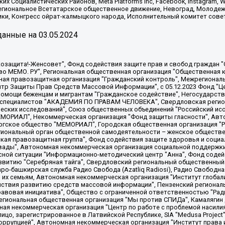
х Социалистических Районов, Meta Platforms Inc, Facebook, Instagram
Региональное Всетатарское общественное движение, Невоград, Молоде
ки, Конгресс ойрат-калмыцкого народа, Исполнительный комитет сове
анные на
03.05.2024
 "Мы против СПИДа", Камалягин Денис Николаевич, Маркелов Сергей Евгеньевич, Пономарев Лев Александрович, Савицкая Людмила Алексеевна, Автономная некоммерческая организация "Центр по работе с проблемой насилия "НАСИЛИЮ.НЕТ", Межрегиональный профессиональный союз работников здравоохранения "Альянс врачей", Юридическое лицо, зарегистрированное в Латвийской Республике, SIA "Medusa Project" (регистрационный номер 40103797863, дата регистрации 10.06.2014), Некоммерческая организация "Фонд по борьбе с коррупцией", Автономная некоммерческая организация "Институт права и публичной политики", Баданин Роман Сергеевич, Гликин Максим Александрович, Железнова Мария Михайловна, Лукьянова Юлия Сергеевна, Маетная Елизавета Витальевна, Маняхин Петр Борисович, Чуракова Ольга Владимировна, Ярош Юлия Петровна, Юридическое лицо "The Insider SIA", зарегистрированное в Риге, Латвийская Республика (дата регистрации 26.06.2015), являющееся администратором доменного имени интернет-издания "The Insider SIA", https://theins.ru, Постернак Алексей Евгеньевич, Рубин Михаил Аркадьевич, Анин Роман Александрович, Юридическое лицо Istories fonds, зарегистрированное в Латвийской Республике (регистрационный номер 50008295751, дата регистрации 24.02.2020), Великовский Дмитрий Александрович, Долинина Ирина Николаевна, Мароховская Алеся Алексеевна, Шлейнов Роман Юрьевич, Шмагун Олеся Валентиновна, Общество с ограниченной ответственностью "Альтаир 2021", Общество с ограниченной ответственностью "Вега 2021", Общество с ограниченной ответственностью "Главный редактор 2021", Общество с ограниченной ответственностью "Ромашки монолит", Важенков Артем Валерьевич, Ивановская областная общественная организация "Центр гендерных исследований", Гурман Юрий Альбертович, Медиапроект "ОВД-Инфо", Егоров Владимир Владимирович, Жилинский Владимир Александрович, Общество с ограниченной ответственностью "ЗП", Иванова София Юрьевна, Карезина Инна Павловна, Кильтау Екатерина Викторовна, Петров Алексей Викторович, Пискунов Сергей Евгеньевич, Смирнов Сергей Сергеевич, Тихонов Михаил Сергеевич, Общество с ограниченной ответственностью "ЖУРНАЛИСТ-ИНОСТРАННЫЙ АГЕНТ", Арапова Галина Юрьевна, Вольтская Татьяна Анатольевна, Американская компания "Mason G.E.S. Anonymous Foundation" (США), являющаяся владельцем интернет-издания https://mnews.world/, Компания "Stichting Bellingcat", зарегистрированная в Нидерландах (дата регистрации 11.07.2018), Захаров Андрей Вячеславович, Клепиковская Екатерина Дмитриевна, Общество с ограниченной ответственностью "МЕМО", Перл Роман Александрович, Симонов Евгений Алексеевич, Соловьева Елена Анатольевна, Сотников Даниил Владимирович, Сурначева Елизавета Дмитриевна, Автономная некоммерческая организация по защите прав человека и информированию населения "Якутия – Наше Мнение", Общество с ограниченной ответственностью "Москоу диджитал медиа", с 26.01.2023 Общество с ограниченной ответственностью "Чайка Белые сады", Ветошкина Валерия Валерьевна, Заговора Максим Александрович, Межрегиональное общественное движение "Российская ЛГБТ - сеть", Оленичев Максим Владимирович, Павлов Иван Юрьевич, Скворцова Елена Сергеевна, Общество с ограниченной ответственностью "Как бы инагент", Кочетков Игорь Викторович, Общество с ограниченной ответственностью "Честные выборы", Еланчик Олег Александрович, Общество с ограниченной ответственностью "Нобелевский призыв", Гималова Регина Эмилевна, Григорьев Андрей Валерьевич, Григорьева Алина Александровна, Ассоциация по содействию защите прав призывников, альтернативнослужащих и военнослужащих "Правозащитная группа "Гражданин.Армия.Право", Хисамова Регина Фаритовна, Автономная некоммерческая организация по реализации социально-правовых программ "Лилит"