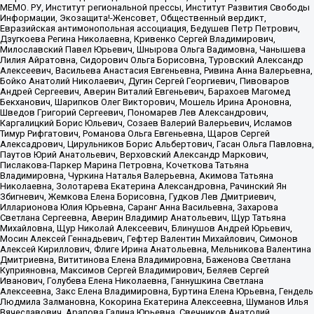
МЕМО. РУ, Институт региональной прессы, Институт Развития Свободы
Информации, Экозащита!-Женсовет, Общественный вердикт,
Евразийская антимонопольная ассоциация, Бедушев Петр Петрович,
Дзугкоева Регина Николаевна, Кривенко Сергей Владимирович,
Милославский Павел Юрьевич, Шнырова Ольга Вадимовна, Чанышева
Лилия Айратовна, Сидорович Ольга Борисовна, Туровский Александр
Алексеевич, Васильева Анастасия Евгеньевна, Ривина Анна Валерьевна,
Бойко Анатолий Николаевич, Дугин Сергей Георгиевич, Пивоваров
Андрей Сергеевич, Аверин Виталий Евгеньевич, Барахоев Магомед
Бекханович, Шарипков Олег Викторович, Мошель Ирина Ароновна,
Шведов Григорий Сергеевич, Пономарев Лев Александрович,
Каргалицкий Борис Юльевич, Созаев Валерий Валерьевич, Исламов
Тимур Рифгатович, Романова Ольга Евгеньевна, Щаров Сергей
Алексадрович, Цирульников Борис Альбертович, Гасан Ольга Павловна,
Паутов Юрий Анатольевич, Верховский Александр Маркович,
Пислакова-Паркер Марина Петровна, Кочеткова Татьяна
Владимировна, Чуркина Наталья Валерьевна, Акимова Татьяна
Николаевна, Золотарева Екатерина Александровна, Рачинский Ян
Збигневич, Жемкова Елена Борисовна, Гудков Лев Дмитриевич,
Илларионова Юлия Юрьевна, Саранг Анна Васильевна, Захарова
Светлана Сергеевна, Аверин Владимир Анатольевич, Щур Татьяна
Михайловна, Щур Николай Алексеевич, Блинушов Андрей Юрьевич,
Мосин Алексей Геннадьевич, Гефтер Валентин Михайлович, Симонов
Алексей Кириллович, Флиге Ирина Анатольевна, Мельникова Валентина
Дмитриевна, Вититинова Елена Владимировна, Баженова Светлана
Куприяновна, Максимов Сергей Владимирович, Беляев Сергей
Иванович, Голубева Елена Николаевна, Ганнушкина Светлана
Алексеевна, Закс Елена Владимировна, Буртина Елена Юрьевна, Гендель
Людмила Залмановна, Кокорина Екатерина Алексеевна, Шуманов Илья
Вячеславович, Арапова Галина Юрьевна, Свечников Анатолий