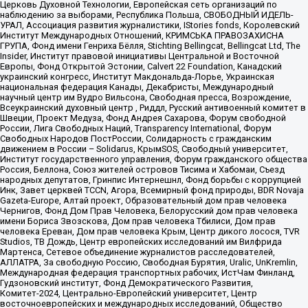
Церковь Духовной Технологии, Европейская сеть организаций по
наблюдению за выборами, Республика Польша, СВОБОДНЫЙ ИДЕЛЬ-
УРАЛ, Ассоциация развития журналистики, IStories fonds, Королевский
Институт Международных Отношений, КРИМСЬКА ПРАВОЗАХИСНА
ГРУПА, Фонд имени Генриха Бёлля, Stichting Bellingcat, Bellingcat Ltd, The
Insider, Институт правовой инициативы Центральной и Восточной
Европы, Фонд Открытой Эстонии, Calvert 22 Foundation, Канадский
украинский конгресс, Институт Макдональда-Лорье, Украинская
национальная федерация Канады, Декабристы, Международный
научный центр им Вудро Вильсона, Свободная пресса, Возрождение,
Всеукраинский духовный центр , Риддл, Русский антивоенный комитет в
Швеции, Проект Медуза, Фонд Андрея Сахарова, Форум свободной
России, Лига Свободных Наций, Transparеncy International, Форум
Свободных Народов ПостРоссии, Солидарность с гражданским
движением в России – Solidarus, КрымSOS, Свободный университет,
Институт государственного управления, Форум гражданского общества
Россия, Беллона, Союз жителей островов Тисима и Хабомаи, Съезд
народных депутатов, Гринпис Интернешнл, Фонд борьбы с коррупцией
Инк, Завет церквей TCCN, Агора, Всемирный фонд природы, BDR Novaja
Gazeta-Europe, Алтай проект, Образовательный дом прав человека
Чернигов, Фонд Дом Прав Человека, Белорусский дом прав человека
имени Бориса Звозскова, Дом прав человека Тбилиси, Дом прав
человека Ереван, Дом прав человека Крым, Центр дикого лосося, TVR
Studios, ТВ Дождь, Центр европейских исследований им Вилфрида
Мартенса, Сетевое объединение журналистов расследователей,
АЛЛАТРА, За свободную Россию, Свободная Бурятия, Uralic, UnKremlin,
Международная федерация транспортных рабочих, ИстЧам Финланд,
Гудзоновский институт, Фонд Демократического Развития,
Комитет-2024, Центрально-Европейский университет, Центр
восточноевропейских и международных исследований, Общество