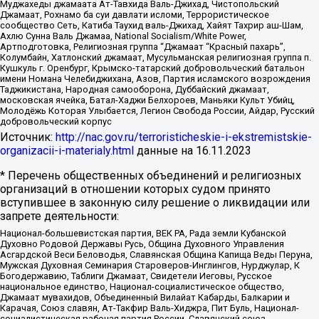
Муджахеды джамаата Ат-Тавхида Валь-Джихад, Чистопольский
Джамаат, Рохнамо ба суи давлати исломи, Террористическое
сообщество Сеть, Катиба Таухид валь-Джихад, Хайят Тахрир аш-Шам,
Ахлю Сунна Валь Джамаа, National Socialism/White Power,
Артподготовка, Религиозная группа “Джамаат “Красный пахарь”,
Колумбайн, Хатлонский джамаат, Мусульманская религиозная группа п.
Кушкуль г. Оренбург, Крымско-татарский добровольческий батальон
имени Номана Челебиджихана, Азов, Партия исламского возрождения
Таджикистана, Народная самооборона, Дуббайский джамаат,
московская ячейка, Батал-Хаджи Белхороев, Маньяки Культ Убийц,
Молодёжь Которая Улыбается, Легион Свобода России, Айдар, Русский
добровольческий корпус
Источник:
http://nac.gov.ru/terroristicheskie-i-ekstremistskie-
organizacii-i-materialy.html
данные на
16.11.2023
* Перечень общественных объединений и религиозных
организаций в отношении которых судом принято
вступившее в законную силу решение о ликвидации или
запрете деятельности:
Национал-большевистская партия, ВЕК РА, Рада земли Кубанской
Духовно Родовой Державы Русь, Община Духовного Управления
Асгардской Веси Беловодья, Славянская Община Капища Веды Перуна,
Мужская Духовная Семинария Староверов-Инглингов, Нурджулар, К
Богодержавию, Таблиги Джамаат, Свидетели Иеговы, Русское
национальное единство, Национал-социалистическое общество,
Джамаат мувахидов, Объединенный Вилайат Кабарды, Балкарии и
Карачая, Союз славян, Ат-Такфир Валь-Хиджра, Пит Буль, Национал-
социалистическая рабочая партия России, Славянский союз,