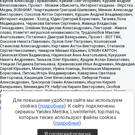
Для повышения удобства сайта мы используем
Источник:
https://minjust.gov.ru/uploaded/files/reestr-
cookies (
подробнее
). К сайту подключены
inostrannyih-agentov-22-03-2024.pdf
данные на
22.03.2024
сервисы Yandex.Metrika, LiveInternet, top.mail.ru,
которые также используют файлы cookies
Разработка -
(
подробнее
).
Я согласен/согласна