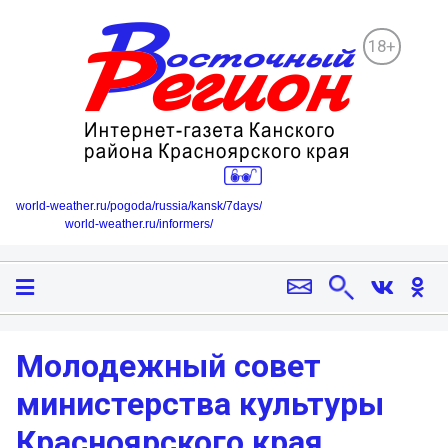
18+
world-weather.ru/pogoda/russia/kansk/7days/
world-weather.ru/informers/
Молодежный совет
министерства культуры
Красноярского края