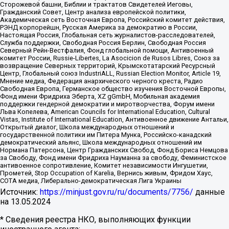
Сторожевой башни, Библии и трактатов Свидетелей Иеговы,
Гражданский Совет, Центр анализа европейской политики,
Академическая сеть Восточная Европа, Российский комитет действия,
РЭНД корпорейшн, Русская Америка за демократию в России,
Настоящая Россия, Глобальная сеть журналистов-расследователей,
Служба поддержки, Свободная Россия Берлин, Свободная Россия
Северный Рейн-Вестфалия, Фонд глобальной помощи, Антивоенный
комитет России, Russie-Libertes, La Asocicion de Rusos Libres, Союз за
возвращение Северных территорий, Крымскотатарский Ресурсный
Центр, Глобальный союз IndustriALL, Russian Election Monitor, Article 19,
Мнение медиа, Федерация анархического черного креста, Радио
Свободная Европа, Германское общество изучения Восточной Европы,
Фонд имени Фридриха Эберта, XZ gGmbH, Мобильная академия
поддержки гендерной демократии и миротворчества, Форум имени
Льва Копелева, American Councils for International Education, Cultural
Vistas, Institute of International Education, Антивоенное движение Антальи,
Открытый диалог, Школа международных отношений и
государственной политики им Питера Мунка, Российско-канадский
демократический альянс, Школа международных отношений им
Нормана Патерсона, Центр Гражданских Свобод, Фонд Бориса Немцова
за Свободу, Фонд имени Фридриха Науманна за свободу, Феминистское
антивоенное сопротивление, Комитет независимости Ингушетии,
Прометей, Stop Occupation of Karelia, Вернись живым, Фридом Хаус,
СОТА медиа, Либерально-демократическая Лига Украины
Источник:
https://minjust.gov.ru/ru/documents/7756/
данные
на
13.05.2024
* Сведения реестра НКО, выполняющих функции