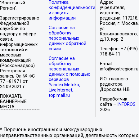
Политика
Адрес
"Восточный
конфиденциальности
учредителя,
Регион".
и защиты
издателя,
Зарегистрировано
информации
редакции: 117218,
Федеральной
Россия, г. Москва,
Согласие на
службой по
ул.
обработку
надзору в сфере
Кржижановского,
персональных
связи,
д.13, кор. 2
данных обратной
информационных
связи
Телефон: +7 (495)
технологий и
718-84-11
массовых
Согласие на
коммуникаций
обработку
E-mail:
(Роскомнадзор).
персональных
info@vostregion.ru
Реестровая
данных с помощью
запись Эл № ФС
И.О. главного
сервисов
77 –81971 от
редактора
Yandex.Metrika,
24.09.2021 г.
Дорохова Н.В.
LiveInternet,
top.mail.ru
ПОКАЗАТЬ
Разработчик
БАННЕРНЫЕ
сайта –
INFOROS
МЕСТА
2026
* Перечень иностранных и международных
неправительственных организаций, деятельность которых