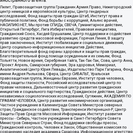
иностранного агента:
Лилит, Правозащитная группа Гражданин.Армия.Право, Нижегородский
центр немецкой и европейской культуры, Центр гендерных
исследований, Фонд защиты прав граждан Штаб, Институт права и
публичной политики, Фонд борьбы с коррупцией, Альянс врачей,
НАСИЛИЮ.НЕТ, Мы против СПИДа, СВЕЧА, Гуманитарное действие,
Открытый Петербург, Лига Избирателей, Правовая инициатива,
Гражданский Союз, Хасдей Ерушалаим, Центр поддержки и содействия
развитию средств массовой информации, Горячая Линия, В защиту
прав заключенных, Институт глобализации и социальных движений,
Центр социально-информационных инициатив Действие,
Благотворительный фонд охраны здоровья и защиты прав граждан,
Благотворительный фонд помощи осужденным и их семьям, Фонд
Тольятти, Новое время, Серебряная тайга, Так-Так-Так, Сова, центр Анна,
Проект Апрель, Самарская губерния, Эра здоровья, Мемориал,
Аналитический Центр Юрия Левады, Издательство Парк Гагарина, Фонд
имени Андрея Рылькова, Сфера, Центр СИБАЛЬТ, Уральская
правозащитная группа, Женщины Евразии, Институт прав человека,
Фонд защиты гласности, Российский исследовательский центр по
правам человека, Дальневосточный центр развития гражданских
инициатив и социального партнерства, Гражданское действие, Центр
независимых социологических исследований, Сутяжник, АКАДЕМИЯ ПО
ПРАВАМ ЧЕЛОВЕКА, Центр развития некоммерческих организаций,
Частное учреждение в Калининграде Совета Министров северных
стран, Гражданское содействие, Трансперенси Интернешнл-Р, Центр
Защиты Прав Средств Массовой Информации, Институт развития
прессы - Сибирь, Частное учреждение в Санкт-Петербурге Совета
Министров Северных Стран, Фонд поддержки свободы прессы,
Гражданский контроль, Человек и Закон, Общественная комиссия по
сохранению наследия академика Сахарова, Информационное агентство