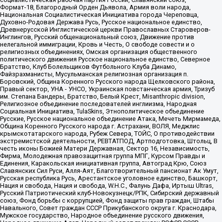
Формат-18, Благородный Орден Дьявола, Армия воли народа,
Национальная Социалистическая Инициатива города Череповца,
Духовно-Родовая Держава Русь, Русское национальное единство,
Древнерусской Инглистической церкви Православных Староверов-
Инглингов, Русский общенациональный союз, Движение против
нелегальной иммиграции, Кровь и Честь, О свободе совести и о
религиозных объединениях, Омская организация общественного
политического движения Русское национальное единство, Северное
Братство, Клуб Болельщиков Футбольного Клуба Динамо,
Файзрахманисты, Мусульманская религиозная организация п.
Боровский, Община Коренного Русского народа Щелковского района,
Правый сектор, УНА - УНСО, Украинская повстанческая армия, Тризуб
им. Степана Бандеры, Братство, Белый Крест, Misanthropic division,
Религиозное объединение последователей инглиизма, Народная
Социальная Инициатива, TulaSkins, Этнополитическое объединение
Русские, Русское национальное объединение Атака, Мечеть Мирмамеда,
Община Коренного Русского народа г. Астрахани, ВОЛЯ, Меджлис
крымскотатарского народа, Рубеж Севера, ТОЙС, О противодействии
экстремистской деятельности, РЕВТАТПОД, Артподготовка, Штольц, В
честь иконы Божией Матери Державная, Сектор 16, Независимость,
Фирма, Молодежная правозащитная группа МПГ, Курсом Правды и
Единения, Каракольская инициативная группа, Автоград Крю, Союз
Славянских Сил Руси, Алля-Аят, Благотворительный пансионат Ак Умут,
Русская республика Русь, Арестантское уголовное единство, Башкорт,
Нация и свобода, Нация и свобода, W.H.С., Фалунь Дафа, Иртыш Ultras,
Русский Патриотический клуб-Новокузнецк/РПК, Сибирский державный
союз, Фонд борьбы с коррупцией, Фонд защиты прав граждан, Штабы
Навального, Совет граждан СССР Прикубанского округа г. Краснодара,
Мужское государство, Народное объединение русского движения,