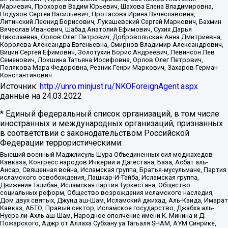
Мариевич, Прохоров Вадим Юрьевич, Шахова Елена Владимировна,
Подузов Сергей Васильевич, Протасова Ирина Вячеславовна,
Литинский Леонид Борисович, Лукашевский Сергей Маркович, Бахмин
Вячеслав Иванович, Шабад Анатолий Ефимович, Сухих Дарья
Николаевна, Орлов Олег Петрович, Добровольская Анна Дмитриевна,
Королева Александра Евгеньевна, Смирнов Владимир Александрович,
Вицин Сергей Ефимович, Золотухин Борис Андреевич, Левинсон Лев
Семенович, Локшина Татьяна Иосифовна, Орлов Олег Петрович,
Полякова Мара Федоровна, Резник Генри Маркович, Захаров Герман
Константинович
Источник:
http://unro.minjust.ru/NKOForeignAgent.aspx
данные на
24.03.2022
* Единый федеральный список организаций, в том числе
иностранных и международных организаций, признанных
в соответствии с законодательством Российской
Федерации террористическими:
Высший военный Маджлисуль Шура Объединенных сил моджахедов
Кавказа, Конгресс народов Ичкерии и Дагестана, База, Асбат аль-
Ансар, Священная война, Исламская группа, Братья-мусульмане, Партия
исламского освобождения, Лашкар-И-Тайба, Исламская группа,
Движение Талибан, Исламская партия Туркестана, Общество
социальных реформ, Общество возрождения исламского наследия,
Дом двух святых, Джунд аш-Шам, Исламский джихад, Аль-Каида, Имарат
Кавказ, АБТО, Правый сектор, Исламское государство, Джабха аль-
Нусра ли-Ахль аш-Шам, Народное ополчение имени К. Минина и Д.
Пожарского, Аджр от Аллаха Субхану уа Тагьаля SHAM, АУМ Синрике,