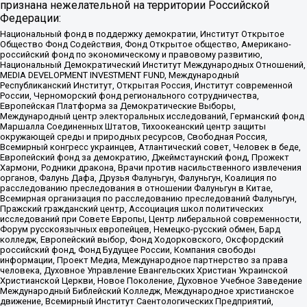
признана нежелательной на территории Российской
Федерации:
Национальный фонд в поддержку демократии, Институт Открытое
Общество Фонд Содействия, Фонд Открытое общество, Американо-
российский фонд по экономическому и правовому развитию,
Национальный Демократический Институт Международных Отношений,
MEDIA DEVELOPMENT INVESTMENT FUND, Международный
Республиканский Институт, Открытая Россия, Институт современной
России, Черноморский фонд регионального сотрудничества,
Европейская Платформа за Демократические Выборы,
Международный центр электоральных исследований, Германский фонд
Маршалла Соединенных Штатов, Тихоокеанский центр защиты
окружающей среды и природных ресурсов, Свободная Россия,
Всемирный конгресс украинцев, Атлантический совет, Человек в беде,
Европейский фонд за демократию, Джеймстаунский фонд, Прожект
Хармони, Родники дракона, Врачи против насильственного извлечения
органов, Фалунь Дафа, Друзья Фалуньгун, Фалуньгун, Коалиция по
расследованию преследования в отношении Фалуньгун в Китае,
Всемирная организация по расследованию преследований Фалуньгун,
Пражский гражданский центр, Ассоциация школ политических
исследований при Совете Европы, Центр либеральной современности,
Форум русскоязычных европейцев, Немецко-русский обмен, Бард
колледж, Европейский выбор, Фонд Ходорковского, Оксфордский
российский фонд, Фонд Будущее России, Компания свободы
информации, Проект Медиа, Международное партнерство за права
человека, Духовное Управление Евангельских Христиан Украинской
Христианской Церкви, Новое Поколение, Духовное Учебное Заведение
Международный Библейский Колледж, Международное христианское
движение, Всемирный Институт Саентологических Предприятий,