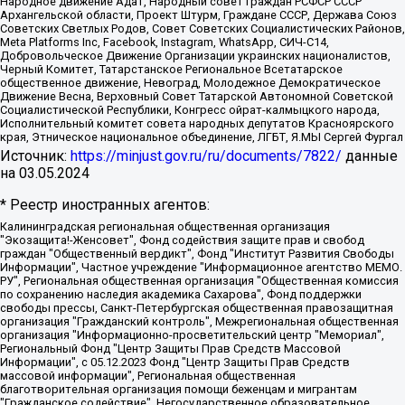
Народное движение Адат, Народный совет граждан РСФСР СССР
Архангельской области, Проект Штурм, Граждане СССР, Держава Союз
Советских Светлых Родов, Совет Советских Социалистических Районов,
Meta Platforms Inc, Facebook, Instagram, WhatsApp, СИЧ-С14,
Добровольческое Движение Организации украинских националистов,
Черный Комитет, Татарстанское Региональное Всетатарское
общественное движение, Невоград, Молодежное Демократическое
Движение Весна, Верховный Совет Татарской Автономной Советской
Социалистической Республики, Конгресс ойрат-калмыцкого народа,
Исполнительный комитет совета народных депутатов Красноярского
края, Этническое национальное объединение, ЛГБТ, Я.МЫ Сергей Фургал
Источник:
https://minjust.gov.ru/ru/documents/7822/
данные
на
03.05.2024
* Реестр иностранных агентов:
Калининградская региональная общественная организация "Экозащита!-Женсовет", Фонд содействия защите прав и свобод граждан "Общественный вердикт", Фонд "Институт Развития Свободы Информации", Частное учреждение "Информационное агентство МЕМО. РУ", Региональная общественная организация "Общественная комиссия по сохранению наследия академика Сахарова", Фонд поддержки свободы прессы, Санкт-Петербургская общественная правозащитная организация "Гражданский контроль", Межрегиональная общественная организация "Информационно-просветительский центр "Мемориал", Региональный Фонд "Центр Защиты Прав Средств Массовой Информации", с 05.12.2023 Фонд "Центр Защиты Прав Средств массовой информации", Региональная общественная благотворительная организация помощи беженцам и мигрантам "Гражданское содействие", Негосударственное образовательное учреждение дополнительного профессионального образования (повышение квалификации) специалистов "АКАДЕМИЯ ПО ПРАВАМ ЧЕЛОВЕКА", Свердловская региональная общественная организация "Сутяжник", Автономная некоммерческая организация "Центр независимых социологических исследований", Союз общественных объединений "Российский исследовательский центр по правам человека", Региональное общественное учреждение научно-информационный центр "МЕМОРИАЛ", Некоммерческая организация "Фонд защиты гласности", Автономная некоммерческая организация "Институт прав человека", Городская общественная организация "Екатеринбургское общество "МЕМОРИАЛ", Городская общественная организация "Рязанское историко-просветительское и правозащитное общество "Мемориал" (Рязанский Мемориал), Челябинский региональный орган общественной самодеятельности – женское общественное объединение "Женщины Евразии", Челябинский региональный орган общественной самодеятельности "Уральская правозащитная группа", Фонд содействия защите здоровья и социальной справедливости имени Андрея Рылькова, Автономная Некоммерческая Организация "Аналитический Центр Юрия Левады", Автономная некоммерческая организация социальной поддержки населения "Проект Апрель", Региональная общественная организация помощи женщинам и детям, находящимся в кризисной ситуации "Информационно-методический центр "Анна", Фонд содействия развитию массовых коммуникаций и правовому просвещению "Так-так-Так", Фонд содействия устойчивому развитию "Серебряная тайга", Свердловский региональный общественный фонд социальных проектов "Новое время", "Idel.Реалии", Кавказ.Реалии, Крым.Реалии, Телеканал Настоящее Время, Татаро-башкирская служба Радио Свобода (Azatliq Radiosi), Радио Свободная Европа/Радио Свобода (PCE/PC), "Сибирь.Реалии", "Фактограф", Благотворительный фонд помощи осужденным и их семьям, Автономная некоммерческая организация "Институт глобализации и социальных движений", Фонд "В защиту прав заключенных", Частное учреждение "Центр поддержки и содействия развитию средств массовой информации", Пензенский региональный общественный благотворительный фонд "Гражданский союз", "Север.Реалии", Некоммерческая организация Фонд "Правовая инициатива", Общество с ограниченной ответственностью "Радио Свободная Европа/Радио Свобода", Чешское информационное агентство "MEDIUM-ORIENT", Красноярская региональная общественная организация "Мы против СПИДа", Камалягин Денис Николаевич, Маркелов Сергей Евгеньевич, Пономарев Лев Александрович, Савицкая Людмила Алексеевна, Автономная некоммерческая организация "Центр по работе с проблемой насилия "НАСИЛИЮ.НЕТ", Межрегиональный профессиональный союз работников здравоохранения "Альянс врачей", Юридическое лицо, зарегистрированное в Латвийской Республике, SIA "Medusa Project" (регистрационный номер 40103797863, дата регистрации 10.06.2014), Некоммерческая организация "Фонд по борьбе с коррупцией", Автономная некоммерческая организация "Институт права и публичной политики", Баданин Роман Сергеевич, Гликин Максим Александрович, Железнова Мария Михайловна, Лукьянова Юлия Сергеевна, Маетная Елизавета Витальевна, Маняхин Петр Борисович, Чуракова Ольга Владимировна, Ярош Юлия Петровна, Юридическое лицо "The Insider SIA", зарегистрированное в Риге, Латвийская Республика (дата регистрации 26.06.2015), являющееся администратором доменного имени интернет-издания "The Insider SIA", https://theins.ru, Постернак Алексей Евгеньевич, Рубин Михаил Аркадьевич, Анин Роман Александрович, Юридическое лицо Istories fonds, зарегистрированное в Латвийской Республике (регистрационный номер 50008295751, дата регистрации 24.02.2020), Великовский Дмитрий Александрович, Долинина Ирина Николаевна, Мароховская Алеся Алексеевна, Шлейнов Роман Юрьевич, Шмагун Олеся Валентиновна, Общество с ограниченной ответственностью "Альтаир 2021", Общество с ограниченной ответственностью "Вега 2021", Общество с ограниченной ответственностью "Главный редактор 2021", Общество с ограниченной ответственностью "Ромашки монолит", Важенков Артем Валерьевич, Ивановская областная общественная организация "Центр гендерных исследований", Гурман Юрий Альбертович, Медиапроект "ОВД-Инфо", Егоров Владимир Владимирович, Жилинский Владимир Александрович, Общество с ограниченной ответственностью "ЗП", Иванова София Юрьевна, Карезина Инна Павловна, Кильтау Екатерина Викторовна, Петров Алексей Викторович, Пискунов Сергей Евгеньевич, Смирнов Сергей Сергеевич, Тихонов Михаил Сергеевич, Общество с ограниченной ответственностью "ЖУРНАЛИСТ-ИНОСТРАННЫЙ АГЕНТ", Арапова Галина Юрьевна, Вольтская Татьяна Анатольевна, Американская компания "Mason G.E.S. Anonymous Foundation" (США), являющаяся владельцем интернет-издания https://mnews.world/, Компания "Stichting Bellingcat", зарегистрированная в Нидерландах (дата регистрации 11.07.2018), Захаров Андрей Вячеславович, Клепиковская Екатерина Дмитриевна, Общество с ограниченной ответственностью "МЕМО", Перл Роман Александрович, Симонов Евгений Алексеевич, Соловьева Елена Анатольевна, Сотников Даниил Владимирович, Сурначева Елизавета Дмитриевна, Автономная некоммерческая организация по защите прав человека и информированию населения "Якутия – Наше Мнение", Общество с ограниченной ответственностью "Москоу диджитал медиа", с 26.01.2023 Общество с ограниченной ответственностью "Чайка Белые сады", Ветошкина Валерия Валерьевна, Заговора Максим Александрович, Межрегиональное общественное движение "Российская ЛГБТ - сеть", Оленичев Максим Владимирович, Павлов Иван Юрьевич, Скворцова Елена Сергеевна, Общество с ограниченной ответственностью "Как бы инагент", Кочетков Игорь Викторович, Общество с ограниченной ответственностью "Честные выборы", Еланчик Олег Александрович, Общество с ограниченной ответственностью "Нобелевский призыв", Гималова Регина Эмилевна, Григорьев Андрей Валерьевич, Григорьева Алина Александровна, Ассоциация по содействию защите прав призывников, альтернативнослужащих и военнослужащих "Правозащитная группа "Гражданин.Армия.Право", Хисамова Регина Фаритовна, Автономная некоммерческая организация по реализации социально-правовых программ "Лилит", Дальневосточное общественное движение "Маяк", Санкт-Петербургская ЛГБТ-инициативная группа "Выход", Инициативная группа ЛГБТ+ "Реверс", Алексеев Андрей Викторович, Бекбулатова Таисия Львовна, Беляев Иван Михайлович, Владыкина Елена Сергеевна, Гельман Марат Александрович, Никульшина Вероника Юрьевна, Толоконникова Надежда Андреевна, Шендерович Виктор Анатольевич, Общество с ограниченной ответственностью "Данное сообщение", Общество с ограниченной ответственностью Издательский дом "Новая глава", Айнбиндер Александра Александровна, Московский комьюнити-центр для ЛГБТ+инициатив, Благотворительный фонд развития филантропии, Deutsche Welle (Германия, Kurt-Schumacher-Strasse 3, 53113 Bonn), Борзунова Мария Михайловна, Воробьев Виктор Викторович, Голубева Анна Львовна, Константинова Алла Михайловна, Малкова Ирина Владимировна, Мурадов Мурад Абдулгалимович, Осетинская Елизавета Николаевна, Понасенков Евгений Николаевич, Ганапольский Матвей Юрьевич, Киселев Евгений Алексеевич, Борухович Ирина Григорьевна, Дремин Иван Тимофеевич, Дубровский Дмитрий Викторович, Красноярская региональная общественная организация поддержки и развития альтернативных образовательных технологий и межкультурных коммуникаций "ИНТЕРРА", Маяковская Екатерина Алексеевна, Фейгин Марк Захарович, Филимонов Андрей Викторович, Дзугкоева Регина Николаевна, Доброхотов Роман Александрович, Дудь Юрий Александрович, Елкин Сергей Владимирович, Кругликов Кирилл Игоревич, Сабунаева Мария Леонидовна, Семенов Алексей Владимирович, Шаинян Карен Багратович, Шульман Екатерина Михайловна, Асафьев Артур Валерьевич, Вахштайн Виктор Семенович, Венедиктов Алексей Алексеевич, Лушникова Екатерина Евгеньевна, Волков Леонид Михайлович, Невзоров Александр Глебович, Пархоменко Сергей Борисович, Сироткин Ярослав Николаевич, Кара-Мурза Владимир Владимирович, Баранова Наталья Владимировна, Гозман Леонид Яковлевич, Кагарлицкий Борис Юльевич, Климарев Михаил Валерьевич, Милов Владимир Станиславович, Автономная некоммерческая организация Краснодарский центр современного искусства "Типография", Моргенштерн Алишер Тагирович, Соболь Любовь Эдуардовна, Общество с ограниченной ответственностью "ЛИЗА НОРМ", Каспаров Гарри Кимович, Ходорковский Михаил Борисович, Общество с ограниченной ответственностью "Апрельские тезисы", Данилович Ирина Брониславовна, Кашин Олег Владимирович, Петров Николай Владимирович, Пивоваров Алексей Владимирович, Соколов Михаил Владимирович, Цветкова Юлия Владимировна, Чичваркин Евгений Александрович, Комитет против пыток/Команда против пыток, Общество с ограниченной ответственностью "Первый научный", Общество с ограниченной ответственностью "Вертолет и ко", Белоцерковская Вероника Борисовна, Кац Максим Евгеньевич, Лазарева Татьяна Юрьевна, Шаведдинов Руслан Табризович, Яшин Илья Валерьевич, Общество с ограниченной ответственностью "Иноагент ААВ", Алешковский Дмитрий Петрович, Альбац Евгения Марковна, Быков Дмитрий Львович, Галямина Юлия Евгеньевна, Лойко Сергей Леонидович, Мартынов Кирилл Константинович, Медведев Сергей Александрович, Крашенинников Федор Геннадиевич, Гордеева Катерина Вл