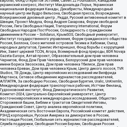
Европы, Фонд Открытой Эстонии, Calvert 22 Foundation, Канадский
украинский конгресс, Институт Макдональда-Лорье, Украинская
национальная федерация Канады, Декабристы, Международный
научный центр им Вудро Вильсона, Свободная пресса, Возрождение,
Всеукраинский духовный центр , Риддл, Русский антивоенный комитет в
Швеции, Проект Медуза, Фонд Андрея Сахарова, Форум свободной
России, Лига Свободных Наций, Transparеncy International, Форум
Свободных Народов ПостРоссии, Солидарность с гражданским
движением в России – Solidarus, КрымSOS, Свободный университет,
Институт государственного управления, Форум гражданского общества
Россия, Беллона, Союз жителей островов Тисима и Хабомаи, Съезд
народных депутатов, Гринпис Интернешнл, Фонд борьбы с коррупцией
Инк, Завет церквей TCCN, Агора, Всемирный фонд природы, BDR Novaja
Gazeta-Europe, Алтай проект, Образовательный дом прав человека
Чернигов, Фонд Дом Прав Человека, Белорусский дом прав человека
имени Бориса Звозскова, Дом прав человека Тбилиси, Дом прав
человека Ереван, Дом прав человека Крым, Центр дикого лосося, TVR
Studios, ТВ Дождь, Центр европейских исследований им Вилфрида
Мартенса, Сетевое объединение журналистов расследователей,
АЛЛАТРА, За свободную Россию, Свободная Бурятия, Uralic, UnKremlin,
Международная федерация транспортных рабочих, ИстЧам Финланд,
Гудзоновский институт, Фонд Демократического Развития,
Комитет-2024, Центрально-Европейский университет, Центр
восточноевропейских и международных исследований, Общество
Сторожевой башни, Библии и трактатов Свидетелей Иеговы,
Гражданский Совет, Центр анализа европейской политики,
Академическая сеть Восточная Европа, Российский комитет действия,
РЭНД корпорейшн, Русская Америка за демократию в России,
Настоящая Россия, Глобальная сеть журналистов-расследователей,
Служба поддержки, Свободная Россия Берлин, Свободная Россия