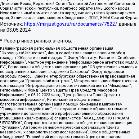
Движение Весна, Верховный Совет Татарской Автономной Советской
Социалистической Республики, Конгресс ойрат-калмыцкого народа,
Исполнительный комитет совета народных депутатов Красноярского
края, Этническое национальное объединение, ЛГБТ, Я.МЫ Сергей Фургал
Источник:
https://minjust.gov.ru/ru/documents/7822/
данные
на
03.05.2024
* Реестр иностранных агентов:
Калининградская региональная общественная организация "Экозащита!-Женсовет", Фонд содействия защите прав и свобод граждан "Общественный вердикт", Фонд "Институт Развития Свободы Информации", Частное учреждение "Информационное агентство МЕМО. РУ", Региональная общественная организация "Общественная комиссия по сохранению наследия академика Сахарова", Фонд поддержки свободы прессы, Санкт-Петербургская общественная правозащитная организация "Гражданский контроль", Межрегиональная общественная организация "Информационно-просветительский центр "Мемориал", Региональный Фонд "Центр Защиты Прав Средств Массовой Информации", с 05.12.2023 Фонд "Центр Защиты Прав Средств массовой информации", Региональная общественная благотворительная организация помощи беженцам и мигрантам "Гражданское содействие", Негосударственное образовательное учреждение дополнительного профессионального образования (повышение квалификации) специалистов "АКАДЕМИЯ ПО ПРАВАМ ЧЕЛОВЕКА", Свердловская региональная общественная организация "Сутяжник", Автономная некоммерческая организация "Центр независимых социологических исследований", Союз общественных объединений "Российский исследовательский центр по правам человека", Региональное общественное учреждение научно-информационный центр "МЕМОРИАЛ", Некоммерческая организация "Фонд защиты гласности", Автономная некоммерческая организация "Институт прав человека", Городская общественная организация "Екатеринбургское общество "МЕМОРИАЛ", Городская общественная организация "Рязанское историко-просветительское и правозащитное общество "Мемориал" (Рязанский Мемориал), Челябинский региональный орган общественной самодеятельности – женское общественное объединение "Женщины Евразии", Челябинский региональный орган общественной самодеятельности "Уральская правозащитная группа", Фонд содействия защите здоровья и социальной справедливости имени Андрея Рылькова, Автономная Некоммерческая Организация "Аналитический Центр Юрия Левады", Автономная некоммерческая организация социальной поддержки населения "Проект Апрель", Региональная общественная организация помощи женщинам и детям, находящимся в кризисной ситуации "Информационно-методический центр "Анна", Фонд содействия развитию массовых коммуникаций и правовому просвещению "Так-так-Так", Фонд содействия устойчивому развитию "Серебряная тайга", Свердловский региональный общественный фонд социальных проектов "Новое время", "Idel.Реалии", Кавказ.Реалии, Крым.Реалии, Телеканал Настоящее Время, Татаро-башкирская служба Радио Свобода (Azatliq Radiosi), Радио Свободная Европа/Радио Свобода (PCE/PC), "Сибирь.Реалии", "Фактограф", Благотворительный фонд помощи осужденным и их семьям, Автономная некоммерческая организация "Институт глобализации и социальных движений", Фонд "В защиту прав заключенных", Частное учреждение "Центр поддержки и содействия развитию средств массовой информации", Пензенский региональный общественный благотворительный фонд "Гражданский союз", "Север.Реалии", Некоммерческая организация Фонд "Правовая инициатива", Общество с ограниченной ответственностью "Радио Свободная Европа/Радио Свобода", Чешское информационное агентство "MEDIUM-ORIENT", Красноярская региональная общественная организация "Мы против СПИДа", Камалягин Денис Николаевич, Маркелов Сергей Евгеньевич, Пономарев Лев Александрович, Савицкая Людмила Алексеевна, Автономная некоммерческая организация "Центр по работе с проблемой насилия "НАСИЛИЮ.НЕТ", Межрегиональный профессиональный союз работников здравоохранения "Альянс врачей", Юридическое лицо, зарегистрированное в Латвийской Республике, SIA "Medusa Project" (регистрационный номер 40103797863, дата регистрации 10.06.2014), Некоммерческая организация "Фонд по борьбе с коррупцией", Автономная некоммерческая организация "Институт права и публичной политики", Баданин Роман Сергеевич, Гликин Максим Александрович, Железнова Мария Михайловна, Лукьянова Юлия Сергеевна, Маетная Елизавета Витальевна, Маняхин Петр Борисович, Чуракова Ольга Владимировна, Ярош Юлия Петровна, Юридическое лицо "The Insider SIA", зарегистрированное в Риге, Латвийская Республика (дата регистрации 26.06.2015), являющееся администратором доменного имени интернет-издания "The Insider SIA", https://theins.ru, Постернак Алексей Евгеньевич, Рубин Михаил Аркадьевич, Анин Роман Александрович, Юридическое лицо Istories fonds, зарегистрированное в Латвийской Республике (регистрационный номер 50008295751, дата регистрации 24.02.2020), Великовский Дмитрий Александрович, Долинина Ирина Николаевна, Мароховская Алеся Алексеевна, Шлейнов Роман Юрьевич, Шмагун Олеся Валентиновна, Общество с ограниченной ответственностью "Альтаир 2021", Общество с ограниченной ответственностью "Вега 2021", Общество с ограниченной ответственностью "Главный редактор 2021", Общество с ограниченной ответственностью "Ромашки монолит", Важенков Артем Валерьевич, Ивановская областная общественная организация "Центр гендерных исследований", Гурман Юрий Альбертович, Медиапроект "ОВД-Инфо", Егоров Владимир Владимирович, Жилинский Владимир Александрович, Общество с ограниченной ответственностью "ЗП", Иванова София Юрьевна, Карезина Инна Павловна, Кильтау Екатерина Викторовна, Петров Алексей Викторович, Пискунов Сергей Евгеньевич, Смирнов Сергей Сергеевич, Тихонов Михаил Сергеевич, Общество с ограниченной ответственностью "ЖУРНАЛИСТ-ИНОСТРАННЫЙ АГЕНТ", Арапова Галина Юрьевна, Вольтская Татьяна Анатольевна, Американская компания "Mason G.E.S. Anonymous Foundation" (США), являющаяся владельцем интернет-издания https://mnews.world/, Компания "Stichting Bellingcat", зарегистрированная в Нидерландах (дата регистрации 11.07.2018), Захаров Андрей Вячеславович, Клепиковская Екатерина Дмитриевна, Общество с ограниченной ответственностью "МЕМО", Перл Роман Александрович, Симонов Евгений Алексеевич, Соловьева Елена Анатольевна, Сотников Даниил Владимирович, Сурначева Елизавета Дмитриевна, Автономная некоммерческая организация по защите прав человека и информированию населения "Якутия – Наше Мнение", Общество с ограниченной ответственностью "Москоу диджитал медиа", с 26.01.2023 Общество с ограниченной ответственностью "Чайка Белые сады", Ветошкина Валерия Валерьевна, Заговора Максим Александрович, Межрегиональное общественное движение "Российская ЛГБТ - сеть", Оленичев Максим Владимирович, Павлов Иван Юрьевич, Скворцова Елена Сергеевна, Общество с ограниченной ответственностью "Как бы инагент", Кочетков Игорь Викторович, Общество с ограниченной ответственностью "Честные выборы", Еланчик Олег Александрович, Общество с ограниченной ответственностью "Нобелевский призыв", Гималова Регина Эмилевна, Григорьев Андрей Валерьевич, Григорьева Алина Александровна, Ассоциация по содействию защите прав призывников, альтернативнослужащих и военнослужащих "Правозащитная группа "Гражданин.Армия.Право", Хисамова Регина Фаритовна, Автономная некоммерческая организация по реализации социально-правовых программ "Лилит", Дальневосточное общественное движение "Маяк", Санкт-Петербургская ЛГБТ-инициативная группа "Выход", Инициативная группа ЛГБТ+ "Реверс", Алексеев Андрей Викторович, Бекбулатова Таисия Львовна, Беляев Иван Михайлович, Владыкина Елена Сергеевна, Гельман Марат Александрович, Никульшина Вероника Юрьевна, Толоконникова Надежда Андреевна, Шендерович Виктор Анатольевич, Общество с ограниченной ответственностью "Данное сообщение", Общество с ограниченной ответственностью Издательский дом "Новая глава", Айнбиндер Александра Александровна, Московский комьюнити-центр для ЛГБТ+инициатив, Благотворительный фонд развития филантропии, Deutsche Welle (Германия, Kurt-Schumacher-Strasse 3, 53113 Bonn), Борзунова Мария Михайловна, Воробьев Виктор Викторович, Голубева Анна Львовна, Константинова Алла Михайловна, Малкова Ирина Владимировна, Мурадов Мурад Абдулгалимович, Осетинская Елизавета Николаевна, Понасенков Евгений Николаевич, Ганапольский Матвей Юрьевич, Киселев Евгений Алексеевич, Борухович Ирина Григорьевна, Дремин Иван Тимофеевич, Дубровский Дмитрий Викторович, Красноярская региональная общественная организация поддержки и развития альтернативных образовательных технологий и межкультурных коммуникаций "ИНТЕРРА", Маяковская Екатерина Алексеевна, Фейгин Марк Захарович, Филимонов Андрей Викторович, Дзугкоева Регина Николаевна, Доброхотов Роман Александрович, Дудь Юрий Александрович, Елкин Сергей Владимирович, Кругликов Кирилл Игоревич, Сабунаева Мария Леонидовна, Семенов Алексей Владимирович, Шаинян Карен Багратович, Шульман Екатерина Михайловна, Асафьев Артур Валерьевич, Вахштайн Виктор Семенович, Венедиктов Алексей Алексеевич, Лушникова Екатерина Евгеньевна, Волков Леонид Михайлович, Невзоров Александр Глебович, Пархоменко Сергей Борисович, Сироткин Ярослав Николаевич, Кара-Мурза Владимир Владимирович, Баранова Наталья Владимировна, Гозман Леонид Яковлевич, Кагарлицкий Борис Юльевич, Климарев Михаил Валерьевич, Милов Владимир Станиславович, Автономная некоммерческая организация Краснодарский центр современного искусства "Типография", Моргенштерн Алишер Тагирович, Соболь Любовь Эдуардовна, Общество с ограниченной ответственностью "ЛИЗА НОРМ", Каспаров Гарри Кимович, Ходорковский Михаил Борисович, Общество с ограниченной ответственностью "Апрельские тезисы", Данилович Ирина Брониславовна, Кашин Олег Владимирович, Петров Николай Владимирович, Пивоваров Алексей Владимирович, Соколов Михаил Владимирович, Цветкова Юлия Владимировна, Чичваркин Евгений Александрович, Комитет против пыток/Команда против пыток, Общество с ограниченной ответственностью "Первый научный", Общество с ограниченной ответственностью "Вертолет и ко", Белоцерковская Вероника Борисовна, Кац Максим Евгеньевич, Лазарева Татьяна Юрьевна, Шаведдинов Руслан Табризович, Яшин Илья Валерьевич, Общество с ограниченной ответственностью "Иноагент ААВ", Алешковский Дмитрий Петрович, Альбац Евгения Марковна, Быков Дмитрий Львович, Галямина Юлия Евгеньевна, Лойко Сергей Леонидович, Мартынов Кирилл Константинович, Медведев Сергей Александрович, Крашенинников Федор Геннадиевич, Гордеева Катерина Вл