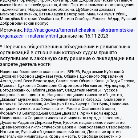
Кушкуль г. Оренбург, Крымско-татарский добровольческий батальон
имени Номана Челебиджихана, Азов, Партия исламского возрождения
Таджикистана, Народная самооборона, Дуббайский джамаат,
московская ячейка, Батал-Хаджи Белхороев, Маньяки Культ Убийц,
Молодёжь Которая Улыбается, Легион Свобода России, Айдар, Русский
добровольческий корпус
Источник:
http://nac.gov.ru/terroristicheskie-i-ekstremistskie-
organizacii-i-materialy.html
данные на
16.11.2023
* Перечень общественных объединений и религиозных
организаций в отношении которых судом принято
вступившее в законную силу решение о ликвидации или
запрете деятельности:
Национал-большевистская партия, ВЕК РА, Рада земли Кубанской
Духовно Родовой Державы Русь, Община Духовного Управления
Асгардской Веси Беловодья, Славянская Община Капища Веды Перуна,
Мужская Духовная Семинария Староверов-Инглингов, Нурджулар, К
Богодержавию, Таблиги Джамаат, Свидетели Иеговы, Русское
национальное единство, Национал-социалистическое общество,
Джамаат мувахидов, Объединенный Вилайат Кабарды, Балкарии и
Карачая, Союз славян, Ат-Такфир Валь-Хиджра, Пит Буль, Национал-
социалистическая рабочая партия России, Славянский союз,
Формат-18, Благородный Орден Дьявола, Армия воли народа,
Национальная Социалистическая Инициатива города Череповца,
Духовно-Родовая Держава Русь, Русское национальное единство,
Древнерусской Инглистической церкви Православных Староверов-
Инглингов, Русский общенациональный союз, Движение против
нелегальной иммиграции, Кровь и Честь, О свободе совести и о