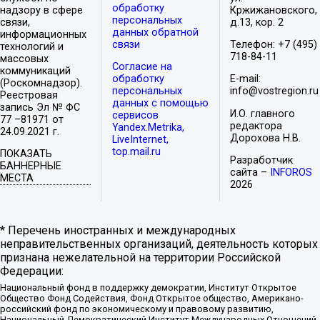
обработку
надзору в сфере
Кржижановского,
персональных
связи,
д.13, кор. 2
данных обратной
информационных
связи
Телефон: +7 (495)
технологий и
718-84-11
массовых
Согласие на
коммуникаций
обработку
E-mail:
(Роскомнадзор).
персональных
info@vostregion.ru
Реестровая
данных с помощью
запись Эл № ФС
И.О. главного
сервисов
77 –81971 от
редактора
Yandex.Metrika,
24.09.2021 г.
Дорохова Н.В.
LiveInternet,
top.mail.ru
ПОКАЗАТЬ
Разработчик
БАННЕРНЫЕ
сайта –
INFOROS
МЕСТА
2026
* Перечень иностранных и международных
неправительственных организаций, деятельность которых
признана нежелательной на территории Российской
Федерации:
Национальный фонд в поддержку демократии, Институт Открытое
Общество Фонд Содействия, Фонд Открытое общество, Американо-
российский фонд по экономическому и правовому развитию,
Национальный Демократический Институт Международных Отношений,