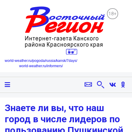
18+
world-weather.ru/pogoda/russia/kansk/7days/
world-weather.ru/informers/
Знаете ли вы, что наш
город в числе лидеров по
пользованию Пушкинской