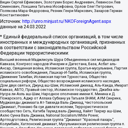
Вицин Сергей Ефимович, Золотухин Борис Андреевич, Левинсон Лев
Семенович, Локшина Татьяна Иосифовна, Орлов Олег Петрович,
Полякова Мара Федоровна, Резник Генри Маркович, Захаров Герман
Константинович
Источник:
http://unro.minjust.ru/NKOForeignAgent.aspx
данные на
24.03.2022
* Единый федеральный список организаций, в том числе
иностранных и международных организаций, признанных
в соответствии с законодательством Российской
Федерации террористическими:
Высший военный Маджлисуль Шура Объединенных сил моджахедов
Кавказа, Конгресс народов Ичкерии и Дагестана, База, Асбат аль-
Ансар, Священная война, Исламская группа, Братья-мусульмане, Партия
исламского освобождения, Лашкар-И-Тайба, Исламская группа,
Движение Талибан, Исламская партия Туркестана, Общество
социальных реформ, Общество возрождения исламского наследия,
Дом двух святых, Джунд аш-Шам, Исламский джихад, Аль-Каида, Имарат
Кавказ, АБТО, Правый сектор, Исламское государство, Джабха аль-
Нусра ли-Ахль аш-Шам, Народное ополчение имени К. Минина и Д.
Пожарского, Аджр от Аллаха Субхану уа Тагьаля SHAM, АУМ Синрике,
Муджахеды джамаата Ат-Тавхида Валь-Джихад, Чистопольский
Джамаат, Рохнамо ба суи давлати исломи, Террористическое
сообщество Сеть, Катиба Таухид валь-Джихад, Хайят Тахрир аш-Шам,
Ахлю Сунна Валь Джамаа, National Socialism/White Power,
Артподготовка, Религиозная группа “Джамаат “Красный пахарь”,
Колумбайн, Хатлонский джамаат, Мусульманская религиозная группа п.