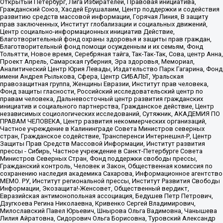
Открытый Петербург, Лига Избирателей, Правовая инициатива,
Гражданский Союз, Хасдей Ерушалаим, Центр поддержки и содействия
развитию средств массовой информации, Горячая Линия, В защиту
прав заключенных, Институт глобализации и социальных движений,
Центр социально-информационных инициатив Действие,
Благотворительный фонд охраны здоровья и защиты прав граждан,
Благотворительный фонд помощи осужденным и их семьям, Фонд
Тольятти, Новое время, Серебряная тайга, Так-Так-Так, Сова, центр Анна,
Проект Апрель, Самарская губерния, Эра здоровья, Мемориал,
Аналитический Центр Юрия Левады, Издательство Парк Гагарина, Фонд
имени Андрея Рылькова, Сфера, Центр СИБАЛЬТ, Уральская
правозащитная группа, Женщины Евразии, Институт прав человека,
Фонд защиты гласности, Российский исследовательский центр по
правам человека, Дальневосточный центр развития гражданских
инициатив и социального партнерства, Гражданское действие, Центр
независимых социологических исследований, Сутяжник, АКАДЕМИЯ ПО
ПРАВАМ ЧЕЛОВЕКА, Центр развития некоммерческих организаций,
Частное учреждение в Калининграде Совета Министров северных
стран, Гражданское содействие, Трансперенси Интернешнл-Р, Центр
Защиты Прав Средств Массовой Информации, Институт развития
прессы - Сибирь, Частное учреждение в Санкт-Петербурге Совета
Министров Северных Стран, Фонд поддержки свободы прессы,
Гражданский контроль, Человек и Закон, Общественная комиссия по
сохранению наследия академика Сахарова, Информационное агентство
МЕМО. РУ, Институт региональной прессы, Институт Развития Свободы
Информации, Экозащита!-Женсовет, Общественный вердикт,
Евразийская антимонопольная ассоциация, Бедушев Петр Петрович,
Дзугкоева Регина Николаевна, Кривенко Сергей Владимирович,
Милославский Павел Юрьевич, Шнырова Ольга Вадимовна, Чанышева
Лилия Айратовна, Сидорович Ольга Борисовна, Туровский Александр