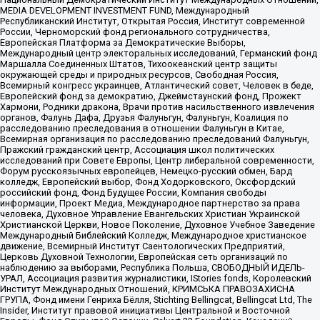
MEDIA DEVELOPMENT INVESTMENT FUND, Международный
Республиканский Институт, Открытая Россия, Институт современной
России, Черноморский фонд регионального сотрудничества,
Европейская Платформа за Демократические Выборы,
Международный центр электоральных исследований, Германский фонд
Маршалла Соединенных Штатов, Тихоокеанский центр защиты
окружающей среды и природных ресурсов, Свободная Россия,
Всемирный конгресс украинцев, Атлантический совет, Человек в беде,
Европейский фонд за демократию, Джеймстаунский фонд, Прожект
Хармони, Родники дракона, Врачи против насильственного извлечения
органов, Фалунь Дафа, Друзья Фалуньгун, Фалуньгун, Коалиция по
расследованию преследования в отношении Фалуньгун в Китае,
Всемирная организация по расследованию преследований Фалуньгун,
Пражский гражданский центр, Ассоциация школ политических
исследований при Совете Европы, Центр либеральной современности,
Форум русскоязычных европейцев, Немецко-русский обмен, Бард
колледж, Европейский выбор, Фонд Ходорковского, Оксфордский
российский фонд, Фонд Будущее России, Компания свободы
информации, Проект Медиа, Международное партнерство за права
человека, Духовное Управление Евангельских Христиан Украинской
Христианской Церкви, Новое Поколение, Духовное Учебное Заведение
Международный Библейский Колледж, Международное христианское
движение, Всемирный Институт Саентологических Предприятий,
Церковь Духовной Технологии, Европейская сеть организаций по
наблюдению за выборами, Республика Польша, СВОБОДНЫЙ ИДЕЛЬ-
УРАЛ, Ассоциация развития журналистики, IStories fonds, Королевский
Институт Международных Отношений, КРИМСЬКА ПРАВОЗАХИСНА
ГРУПА, Фонд имени Генриха Бёлля, Stichting Bellingcat, Bellingcat Ltd, The
Insider, Институт правовой инициативы Центральной и Восточной