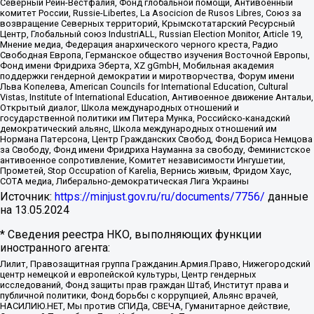
Северный Рейн-Вестфалия, Фонд глобальной помощи, Антивоенный
комитет России, Russie-Libertes, La Asocicion de Rusos Libres, Союз за
возвращение Северных территорий, Крымскотатарский Ресурсный
Центр, Глобальный союз IndustriALL, Russian Election Monitor, Article 19,
Мнение медиа, Федерация анархического черного креста, Радио
Свободная Европа, Германское общество изучения Восточной Европы,
Фонд имени Фридриха Эберта, XZ gGmbH, Мобильная академия
поддержки гендерной демократии и миротворчества, Форум имени
Льва Копелева, American Councils for International Education, Cultural
Vistas, Institute of International Education, Антивоенное движение Антальи,
Открытый диалог, Школа международных отношений и
государственной политики им Питера Мунка, Российско-канадский
демократический альянс, Школа международных отношений им
Нормана Патерсона, Центр Гражданских Свобод, Фонд Бориса Немцова
за Свободу, Фонд имени Фридриха Науманна за свободу, Феминистское
антивоенное сопротивление, Комитет независимости Ингушетии,
Прометей, Stop Occupation of Karelia, Вернись живым, Фридом Хаус,
СОТА медиа, Либерально-демократическая Лига Украины
Источник:
https://minjust.gov.ru/ru/documents/7756/
данные
на
13.05.2024
* Сведения реестра НКО, выполняющих функции
иностранного агента:
Лилит, Правозащитная группа Гражданин.Армия.Право, Нижегородский
центр немецкой и европейской культуры, Центр гендерных
исследований, Фонд защиты прав граждан Штаб, Институт права и
публичной политики, Фонд борьбы с коррупцией, Альянс врачей,
НАСИЛИЮ.НЕТ, Мы против СПИДа, СВЕЧА, Гуманитарное действие,