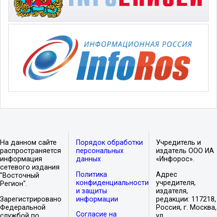
На данном сайте
Порядок обработки
Учредитель и
распространяется
персональных
издатель ООО ИА
информация
данных
«Инфорос».
сетевого издания
Политика
Адрес
"Восточный
конфиденциальности
учредителя,
Регион".
и защиты
издателя,
Зарегистрировано
информации
редакции: 117218,
Федеральной
Россия, г. Москва,
Согласие на
службой по
ул.