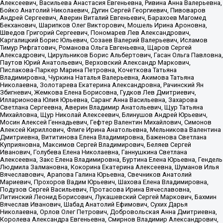
Алексеевич, Васильева Анастасия Евгеньевна, Ривина Анна Валерьевна,
Бойко Анатолий Николаевич, Дугин Сергей Георгиевич, Пивоваров
Андрей Сергеевич, Аверин Виталий Евгеньевич, Барахоев Магомед
Бекханович, Шарипков Олег Викторович, Мошель Ирина Ароновна,
Шведов Григорий Сергеевич, Пономарев Лев Александрович,
Каргалицкий Борис Юльевич, Созаев Валерий Валерьевич, Исламов
Тимур Рифгатович, Романова Ольга Евгеньевна, Щаров Сергей
Алексадрович, Цирульников Борис Альбертович, Гасан Ольга Павловна,
Паутов Юрий Анатольевич, Верховский Александр Маркович,
Пислакова-Паркер Марина Петровна, Кочеткова Татьяна
Владимировна, Чуркина Наталья Валерьевна, Акимова Татьяна
Николаевна, Золотарева Екатерина Александровна, Рачинский Ян
Збигневич, Жемкова Елена Борисовна, Гудков Лев Дмитриевич,
Илларионова Юлия Юрьевна, Саранг Анна Васильевна, Захарова
Светлана Сергеевна, Аверин Владимир Анатольевич, Щур Татьяна
Михайловна, Щур Николай Алексеевич, Блинушов Андрей Юрьевич,
Мосин Алексей Геннадьевич, Гефтер Валентин Михайлович, Симонов
Алексей Кириллович, Флиге Ирина Анатольевна, Мельникова Валентина
Дмитриевна, Вититинова Елена Владимировна, Баженова Светлана
Куприяновна, Максимов Сергей Владимирович, Беляев Сергей
Иванович, Голубева Елена Николаевна, Ганнушкина Светлана
Алексеевна, Закс Елена Владимировна, Буртина Елена Юрьевна, Гендель
Людмила Залмановна, Кокорина Екатерина Алексеевна, Шуманов Илья
Вячеславович, Арапова Галина Юрьевна, Свечников Анатолий
Мариевич, Прохоров Вадим Юрьевич, Шахова Елена Владимировна,
Подузов Сергей Васильевич, Протасова Ирина Вячеславовна,
Литинский Леонид Борисович, Лукашевский Сергей Маркович, Бахмин
Вячеслав Иванович, Шабад Анатолий Ефимович, Сухих Дарья
Николаевна, Орлов Олег Петрович, Добровольская Анна Дмитриевна,
Королева Александра Евгеньевна, Смирнов Владимир Александрович,