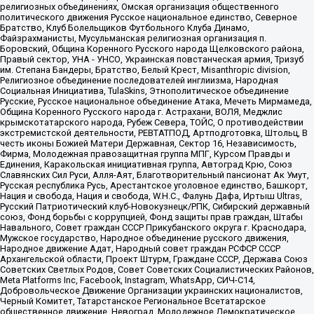
религиозных объединениях, Омская организация общественного
политического движения Русское национальное единство, Северное
Братство, Клуб Болельщиков Футбольного Клуба Динамо,
Файзрахманисты, Мусульманская религиозная организация п.
Боровский, Община Коренного Русского народа Щелковского района,
Правый сектор, УНА - УНСО, Украинская повстанческая армия, Тризуб
им. Степана Бандеры, Братство, Белый Крест, Misanthropic division,
Религиозное объединение последователей инглиизма, Народная
Социальная Инициатива, TulaSkins, Этнополитическое объединение
Русские, Русское национальное объединение Атака, Мечеть Мирмамеда,
Община Коренного Русского народа г. Астрахани, ВОЛЯ, Меджлис
крымскотатарского народа, Рубеж Севера, ТОЙС, О противодействии
экстремистской деятельности, РЕВТАТПОД, Артподготовка, Штольц, В
честь иконы Божией Матери Державная, Сектор 16, Независимость,
Фирма, Молодежная правозащитная группа МПГ, Курсом Правды и
Единения, Каракольская инициативная группа, Автоград Крю, Союз
Славянских Сил Руси, Алля-Аят, Благотворительный пансионат Ак Умут,
Русская республика Русь, Арестантское уголовное единство, Башкорт,
Нация и свобода, Нация и свобода, W.H.С., Фалунь Дафа, Иртыш Ultras,
Русский Патриотический клуб-Новокузнецк/РПК, Сибирский державный
союз, Фонд борьбы с коррупцией, Фонд защиты прав граждан, Штабы
Навального, Совет граждан СССР Прикубанского округа г. Краснодара,
Мужское государство, Народное объединение русского движения,
Народное движение Адат, Народный совет граждан РСФСР СССР
Архангельской области, Проект Штурм, Граждане СССР, Держава Союз
Советских Светлых Родов, Совет Советских Социалистических Районов,
Meta Platforms Inc, Facebook, Instagram, WhatsApp, СИЧ-С14,
Добровольческое Движение Организации украинских националистов,
Черный Комитет, Татарстанское Региональное Всетатарское
общественное движение, Невоград, Молодежное Демократическое