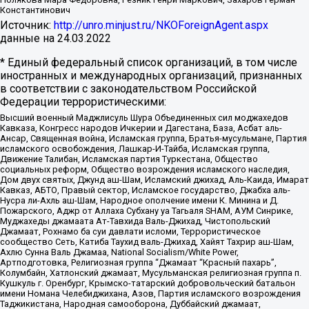
Константинович
Источник:
http://unro.minjust.ru/NKOForeignAgent.aspx
данные на
24.03.2022
* Единый федеральный список организаций, в том числе
иностранных и международных организаций, признанных
в соответствии с законодательством Российской
Федерации террористическими:
Высший военный Маджлисуль Шура Объединенных сил моджахедов
Кавказа, Конгресс народов Ичкерии и Дагестана, База, Асбат аль-
Ансар, Священная война, Исламская группа, Братья-мусульмане, Партия
исламского освобождения, Лашкар-И-Тайба, Исламская группа,
Движение Талибан, Исламская партия Туркестана, Общество
социальных реформ, Общество возрождения исламского наследия,
Дом двух святых, Джунд аш-Шам, Исламский джихад, Аль-Каида, Имарат
Кавказ, АБТО, Правый сектор, Исламское государство, Джабха аль-
Нусра ли-Ахль аш-Шам, Народное ополчение имени К. Минина и Д.
Пожарского, Аджр от Аллаха Субхану уа Тагьаля SHAM, АУМ Синрике,
Муджахеды джамаата Ат-Тавхида Валь-Джихад, Чистопольский
Джамаат, Рохнамо ба суи давлати исломи, Террористическое
сообщество Сеть, Катиба Таухид валь-Джихад, Хайят Тахрир аш-Шам,
Ахлю Сунна Валь Джамаа, National Socialism/White Power,
Артподготовка, Религиозная группа “Джамаат “Красный пахарь”,
Колумбайн, Хатлонский джамаат, Мусульманская религиозная группа п.
Кушкуль г. Оренбург, Крымско-татарский добровольческий батальон
имени Номана Челебиджихана, Азов, Партия исламского возрождения
Таджикистана, Народная самооборона, Дуббайский джамаат,