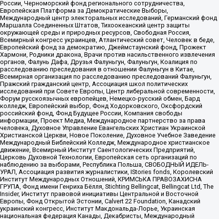
России, Черноморский фонд регионального сотрудничества,
Европейская Платформа за Демократические Выборы,
Международный центр электоральных исследований, Германский фонд
Маршалла Соединенных Штатов, Тихоокеанский центр защиты
окружающей среды и природных ресурсов, Свободная Россия,
Всемирный конгресс украинцев, Атлантический совет, Человек в беде,
Европейский фонд за демократию, Джеймстаунский фонд, Прожект
Хармони, Родники дракона, Врачи против насильственного извлечения
органов, Фалунь Дафа, Друзья Фалуньгун, Фалуньгун, Коалиция по
расследованию преследования в отношении Фалуньгун в Китае,
Всемирная организация по расследованию преследований Фалуньгун,
Пражский гражданский центр, Ассоциация школ политических
исследований при Совете Европы, Центр либеральной современности,
Форум русскоязычных европейцев, Немецко-русский обмен, Бард
колледж, Европейский выбор, Фонд Ходорковского, Оксфордский
российский фонд, Фонд Будущее России, Компания свободы
информации, Проект Медиа, Международное партнерство за права
человека, Духовное Управление Евангельских Христиан Украинской
Христианской Церкви, Новое Поколение, Духовное Учебное Заведение
Международный Библейский Колледж, Международное христианское
движение, Всемирный Институт Саентологических Предприятий,
Церковь Духовной Технологии, Европейская сеть организаций по
наблюдению за выборами, Республика Польша, СВОБОДНЫЙ ИДЕЛЬ-
УРАЛ, Ассоциация развития журналистики, IStories fonds, Королевский
Институт Международных Отношений, КРИМСЬКА ПРАВОЗАХИСНА
ГРУПА, Фонд имени Генриха Бёлля, Stichting Bellingcat, Bellingcat Ltd, The
Insider, Институт правовой инициативы Центральной и Восточной
Европы, Фонд Открытой Эстонии, Calvert 22 Foundation, Канадский
украинский конгресс, Институт Макдональда-Лорье, Украинская
национальная федерация Канады, Декабристы, Международный