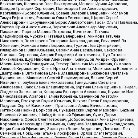
Бекханович, Шарипков Олег Викторович, Мошель Ирина Ароновна,
Шведов Григорий Сергеевич, Пономарев Лев Александрович,
Каргалицкий Борис Юльевич, Созаев Валерий Валерьевич, Исламов
Тимур Рифгатович, Романова Ольга Евгеньевна, Щаров Сергей
Алексадрович, Цирульников Борис Альбертович, Гасан Ольга Павловна,
Паутов Юрий Анатольевич, Верховский Александр Маркович,
Пислакова-Паркер Марина Петровна, Кочеткова Татьяна
Владимировна, Чуркина Наталья Валерьевна, Акимова Татьяна
Николаевна, Золотарева Екатерина Александровна, Рачинский Ян
Збигневич, Жемкова Елена Борисовна, Гудков Лев Дмитриевич,
Илларионова Юлия Юрьевна, Саранг Анна Васильевна, Захарова
Светлана Сергеевна, Аверин Владимир Анатольевич, Щур Татьяна
Михайловна, Щур Николай Алексеевич, Блинушов Андрей Юрьевич,
Мосин Алексей Геннадьевич, Гефтер Валентин Михайлович, Симонов
Алексей Кириллович, Флиге Ирина Анатольевна, Мельникова Валентина
Дмитриевна, Вититинова Елена Владимировна, Баженова Светлана
Куприяновна, Максимов Сергей Владимирович, Беляев Сергей
Иванович, Голубева Елена Николаевна, Ганнушкина Светлана
Алексеевна, Закс Елена Владимировна, Буртина Елена Юрьевна, Гендель
Людмила Залмановна, Кокорина Екатерина Алексеевна, Шуманов Илья
Вячеславович, Арапова Галина Юрьевна, Свечников Анатолий
Мариевич, Прохоров Вадим Юрьевич, Шахова Елена Владимировна,
Подузов Сергей Васильевич, Протасова Ирина Вячеславовна,
Литинский Леонид Борисович, Лукашевский Сергей Маркович, Бахмин
Вячеслав Иванович, Шабад Анатолий Ефимович, Сухих Дарья
Николаевна, Орлов Олег Петрович, Добровольская Анна Дмитриевна,
Королева Александра Евгеньевна, Смирнов Владимир Александрович,
Вицин Сергей Ефимович, Золотухин Борис Андреевич, Левинсон Лев
Семенович, Локшина Татьяна Иосифовна, Орлов Олег Петрович,
Полякова Мара Федоровна, Резник Генри Маркович, Захаров Герман