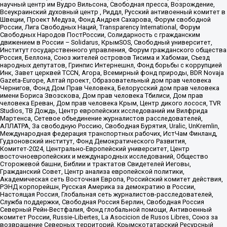
научный центр им Вудро Вильсона, Свободная пресса, Возрождение,
Всеукраинский духовный центр , Риддл, Русский антивоенный комитет в
Швеции, Проект Медуза, Фонд Андрея Сахарова, Форум свободной
России, Лига Свободных Наций, Transparеncy International, Форум
Свободных Народов ПостРоссии, Солидарность с гражданским
движением в России – Solidarus, КрымSOS, Свободный университет,
Институт государственного управления, Форум гражданского общества
Россия, Беллона, Союз жителей островов Тисима и Хабомаи, Съезд
народных депутатов, Гринпис Интернешнл, Фонд борьбы с коррупцией
Инк, Завет церквей TCCN, Агора, Всемирный фонд природы, BDR Novaja
Gazeta-Europe, Алтай проект, Образовательный дом прав человека
Чернигов, Фонд Дом Прав Человека, Белорусский дом прав человека
имени Бориса Звозскова, Дом прав человека Тбилиси, Дом прав
человека Ереван, Дом прав человека Крым, Центр дикого лосося, TVR
Studios, ТВ Дождь, Центр европейских исследований им Вилфрида
Мартенса, Сетевое объединение журналистов расследователей,
АЛЛАТРА, За свободную Россию, Свободная Бурятия, Uralic, UnKremlin,
Международная федерация транспортных рабочих, ИстЧам Финланд,
Гудзоновский институт, Фонд Демократического Развития,
Комитет-2024, Центрально-Европейский университет, Центр
восточноевропейских и международных исследований, Общество
Сторожевой башни, Библии и трактатов Свидетелей Иеговы,
Гражданский Совет, Центр анализа европейской политики,
Академическая сеть Восточная Европа, Российский комитет действия,
РЭНД корпорейшн, Русская Америка за демократию в России,
Настоящая Россия, Глобальная сеть журналистов-расследователей,
Служба поддержки, Свободная Россия Берлин, Свободная Россия
Северный Рейн-Вестфалия, Фонд глобальной помощи, Антивоенный
комитет России, Russie-Libertes, La Asocicion de Rusos Libres, Союз за
возвращение Северных территорий, Крымскотатарский Ресурсный