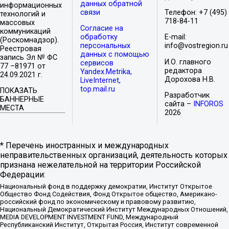
данных обратной
информационных
связи
Телефон: +7 (495)
технологий и
718-84-11
массовых
Согласие на
коммуникаций
обработку
E-mail:
(Роскомнадзор).
персональных
info@vostregion.ru
Реестровая
данных с помощью
запись Эл № ФС
И.О. главного
сервисов
77 –81971 от
редактора
Yandex.Metrika,
24.09.2021 г.
Дорохова Н.В.
LiveInternet,
top.mail.ru
ПОКАЗАТЬ
Разработчик
БАННЕРНЫЕ
сайта –
INFOROS
МЕСТА
2026
* Перечень иностранных и международных
неправительственных организаций, деятельность которых
признана нежелательной на территории Российской
Федерации:
Национальный фонд в поддержку демократии, Институт Открытое
Общество Фонд Содействия, Фонд Открытое общество, Американо-
российский фонд по экономическому и правовому развитию,
Национальный Демократический Институт Международных Отношений,
MEDIA DEVELOPMENT INVESTMENT FUND, Международный
Республиканский Институт, Открытая Россия, Институт современной