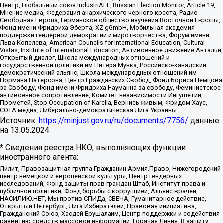
Центр, Глобальный союз IndustriALL, Russian Election Monitor, Article 19,
Мнение медиа, Федерация анархического черного креста, Радио
Свободная Европа, Германское общество изучения Восточной Европы,
Фонд имени Фридриха Эберта, XZ gGmbH, Мобильная академия
поддержки гендерной демократии и миротворчества, Форум имени
Льва Копелева, American Councils for International Education, Cultural
Vistas, Institute of International Education, Антивоенное движение Антальи,
Открытый диалог, Школа международных отношений и
государственной политики им Питера Мунка, Российско-канадский
демократический альянс, Школа международных отношений им
Нормана Патерсона, Центр Гражданских Свобод, Фонд Бориса Немцова
за Свободу, Фонд имени Фридриха Науманна за свободу, Феминистское
антивоенное сопротивление, Комитет независимости Ингушетии,
Прометей, Stop Occupation of Karelia, Вернись живым, Фридом Хаус,
СОТА медиа, Либерально-демократическая Лига Украины
Источник:
https://minjust.gov.ru/ru/documents/7756/
данные
на
13.05.2024
* Сведения реестра НКО, выполняющих функции
иностранного агента:
Лилит, Правозащитная группа Гражданин.Армия.Право, Нижегородский
центр немецкой и европейской культуры, Центр гендерных
исследований, Фонд защиты прав граждан Штаб, Институт права и
публичной политики, Фонд борьбы с коррупцией, Альянс врачей,
НАСИЛИЮ.НЕТ, Мы против СПИДа, СВЕЧА, Гуманитарное действие,
Открытый Петербург, Лига Избирателей, Правовая инициатива,
Гражданский Союз, Хасдей Ерушалаим, Центр поддержки и содействия
развитию средств массовой информации, Горячая Линия, В защиту