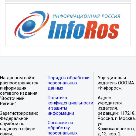
На данном сайте
Порядок обработки
Учредитель и
распространяется
персональных
издатель ООО ИА
информация
данных
«Инфорос».
сетевого издания
Политика
Адрес
"Восточный
конфиденциальности
учредителя,
Регион".
и защиты
издателя,
Зарегистрировано
информации
редакции: 117218,
Федеральной
Россия, г. Москва,
Согласие на
службой по
ул.
обработку
надзору в сфере
Кржижановского,
персональных
связи,
д.13, кор. 2