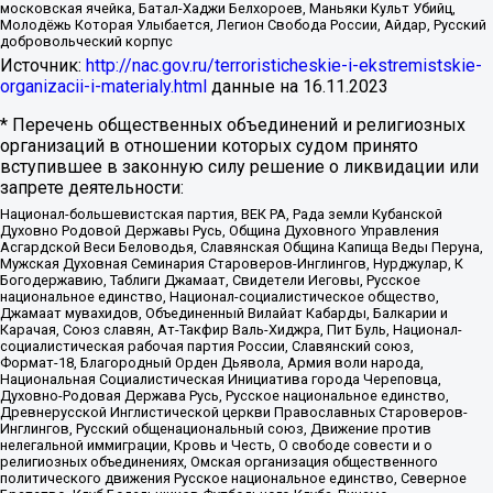
московская ячейка, Батал-Хаджи Белхороев, Маньяки Культ Убийц,
Молодёжь Которая Улыбается, Легион Свобода России, Айдар, Русский
добровольческий корпус
Источник:
http://nac.gov.ru/terroristicheskie-i-ekstremistskie-
organizacii-i-materialy.html
данные на
16.11.2023
* Перечень общественных объединений и религиозных
организаций в отношении которых судом принято
вступившее в законную силу решение о ликвидации или
запрете деятельности:
Национал-большевистская партия, ВЕК РА, Рада земли Кубанской
Духовно Родовой Державы Русь, Община Духовного Управления
Асгардской Веси Беловодья, Славянская Община Капища Веды Перуна,
Мужская Духовная Семинария Староверов-Инглингов, Нурджулар, К
Богодержавию, Таблиги Джамаат, Свидетели Иеговы, Русское
национальное единство, Национал-социалистическое общество,
Джамаат мувахидов, Объединенный Вилайат Кабарды, Балкарии и
Карачая, Союз славян, Ат-Такфир Валь-Хиджра, Пит Буль, Национал-
социалистическая рабочая партия России, Славянский союз,
Формат-18, Благородный Орден Дьявола, Армия воли народа,
Национальная Социалистическая Инициатива города Череповца,
Духовно-Родовая Держава Русь, Русское национальное единство,
Древнерусской Инглистической церкви Православных Староверов-
Инглингов, Русский общенациональный союз, Движение против
нелегальной иммиграции, Кровь и Честь, О свободе совести и о
религиозных объединениях, Омская организация общественного
политического движения Русское национальное единство, Северное