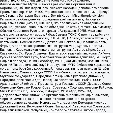
Братство, Клуб Болельщиков Футбольного Клуба Динамо,
Файзрахманисты, Мусульманская религиозная организация п.
Боровский, Община Коренного Русского народа Щелковского района,
Правый сектор, УНА - УНСО, Украинская повстанческая армия, Тризуб
им. Степана Бандеры, Братство, Белый Крест, Misanthropic division,
Религиозное объединение последователей инглиизма, Народная
Социальная Инициатива, TulaSkins, Этнополитическое объединение
Русские, Русское национальное объединение Атака, Мечеть Мирмамеда,
Община Коренного Русского народа г. Астрахани, ВОЛЯ, Меджлис
крымскотатарского народа, Рубеж Севера, ТОЙС, О противодействии
экстремистской деятельности, РЕВТАТПОД, Артподготовка, Штольц, В
честь иконы Божией Матери Державная, Сектор 16, Независимость,
Фирма, Молодежная правозащитная группа МПГ, Курсом Правды и
Единения, Каракольская инициативная группа, Автоград Крю, Союз
Славянских Сил Руси, Алля-Аят, Благотворительный пансионат Ак Умут,
Русская республика Русь, Арестантское уголовное единство, Башкорт,
Нация и свобода, Нация и свобода, W.H.С., Фалунь Дафа, Иртыш Ultras,
Русский Патриотический клуб-Новокузнецк/РПК, Сибирский державный
союз, Фонд борьбы с коррупцией, Фонд защиты прав граждан, Штабы
Навального, Совет граждан СССР Прикубанского округа г. Краснодара,
Мужское государство, Народное объединение русского движения,
Народное движение Адат, Народный совет граждан РСФСР СССР
Архангельской области, Проект Штурм, Граждане СССР, Держава Союз
Советских Светлых Родов, Совет Советских Социалистических Районов,
Meta Platforms Inc, Facebook, Instagram, WhatsApp, СИЧ-С14,
Добровольческое Движение Организации украинских националистов,
Черный Комитет, Татарстанское Региональное Всетатарское
общественное движение, Невоград, Молодежное Демократическое
Движение Весна, Верховный Совет Татарской Автономной Советской
Социалистической Республики, Конгресс ойрат-калмыцкого народа,