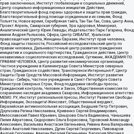
прав заключенных, Институт глобализации и социальных движений,
Центр социально-информационных инициатив Действие,
Благотворительный фонд охраны здоровья и защиты прав граждан,
Благотворительный фонд помощи осужденным и их семьям, Фонд
Тольятти, Новое время, Серебряная тайга, Так-Так-Так, Сова, центр Анна,
Проект Апрель, Самарская губерния, Эра здоровья, Мемориал,
Аналитический Центр Юрия Левады, Издательство Парк Гагарина, Фонд
имени Андрея Рылькова, Сфера, Центр СИБАЛЬТ, Уральская
правозащитная группа, Женщины Евразии, Институт прав человека,
Фонд защиты гласности, Российский исследовательский центр по
правам человека, Дальневосточный центр развития гражданских
инициатив и социального партнерства, Гражданское действие, Центр
независимых социологических исследований, Сутяжник, АКАДЕМИЯ ПО
ПРАВАМ ЧЕЛОВЕКА, Центр развития некоммерческих организаций,
Частное учреждение в Калининграде Совета Министров северных
стран, Гражданское содействие, Трансперенси Интернешнл-Р, Центр
Защиты Прав Средств Массовой Информации, Институт развития
прессы - Сибирь, Частное учреждение в Санкт-Петербурге Совета
Министров Северных Стран, Фонд поддержки свободы прессы,
Гражданский контроль, Человек и Закон, Общественная комиссия по
сохранению наследия академика Сахарова, Информационное агентство
МЕМО. РУ, Институт региональной прессы, Институт Развития Свободы
Информации, Экозащита!-Женсовет, Общественный вердикт,
Евразийская антимонопольная ассоциация, Бедушев Петр Петрович,
Дзугкоева Регина Николаевна, Кривенко Сергей Владимирович,
Милославский Павел Юрьевич, Шнырова Ольга Вадимовна, Чанышева
Лилия Айратовна, Сидорович Ольга Борисовна, Туровский Александр
Алексеевич, Васильева Анастасия Евгеньевна, Ривина Анна Валерьевна,
Бойко Анатолий Николаевич, Дугин Сергей Георгиевич, Пивоваров
Андрей Сергеевич, Аверин Виталий Евгеньевич, Барахоев Магомед