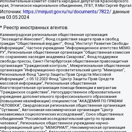
Исполнительный комитет совета народных депутатов Красноярского
края, Этническое национальное объединение, ЛГБТ, Я.МЫ Сергей Фургал
Источник:
https://minjust.gov.ru/ru/documents/7822/
данные
на
03.05.2024
* Реестр иностранных агентов:
Калининградская региональная общественная организация "Экозащита!-Женсовет", Фонд содействия защите прав и свобод граждан "Общественный вердикт", Фонд "Институт Развития Свободы Информации", Частное учреждение "Информационное агентство МЕМО. РУ", Региональная общественная организация "Общественная комиссия по сохранению наследия академика Сахарова", Фонд поддержки свободы прессы, Санкт-Петербургская общественная правозащитная организация "Гражданский контроль", Межрегиональная общественная организация "Информационно-просветительский центр "Мемориал", Региональный Фонд "Центр Защиты Прав Средств Массовой Информации", с 05.12.2023 Фонд "Центр Защиты Прав Средств массовой информации", Региональная общественная благотворительная организация помощи беженцам и мигрантам "Гражданское содействие", Негосударственное образовательное учреждение дополнительного профессионального образования (повышение квалификации) специалистов "АКАДЕМИЯ ПО ПРАВАМ ЧЕЛОВЕКА", Свердловская региональная общественная организация "Сутяжник", Автономная некоммерческая организация "Центр независимых социологических исследований", Союз общественных объединений "Российский исследовательский центр по правам человека", Региональное общественное учреждение научно-информационный центр "МЕМОРИАЛ", Некоммерческая организация "Фонд защиты гласности", Автономная некоммерческая организация "Институт прав человека", Городская общественная организация "Екатеринбургское общество "МЕМОРИАЛ", Городская общественная организация "Рязанское историко-просветительское и правозащитное общество "Мемориал" (Рязанский Мемориал), Челябинский региональный орган общественной самодеятельности – женское общественное объединение "Женщины Евразии", Челябинский региональный орган общественной самодеятельности "Уральская правозащитная группа", Фонд содействия защите здоровья и социальной справедливости имени Андрея Рылькова, Автономная Некоммерческая Организация "Аналитический Центр Юрия Левады", Автономная некоммерческая организация социальной поддержки населения "Проект Апрель", Региональная общественная организация помощи женщинам и детям, находящимся в кризисной ситуации "Информационно-методический центр "Анна", Фонд содействия развитию массовых коммуникаций и правовому просвещению "Так-так-Так", Фонд содействия устойчивому развитию "Серебряная тайга", Свердловский региональный общественный фонд социальных проектов "Новое время", "Idel.Реалии", Кавказ.Реалии, Крым.Реалии, Телеканал Настоящее Время, Татаро-башкирская служба Радио Свобода (Azatliq Radiosi), Радио Свободная Европа/Радио Свобода (PCE/PC), "Сибирь.Реалии", "Фактограф", Благотворительный фонд помощи осужденным и их семьям, Автономная некоммерческая организация "Институт глобализации и социальных движений", Фонд "В защиту прав заключенных", Частное учреждение "Центр поддержки и содействия развитию средств массовой информации", Пензенский региональный общественный благотворительный фонд "Гражданский союз", "Север.Реалии", Некоммерческая организация Фонд "Правовая инициатива", Общество с ограниченной ответственностью "Радио Свободная Европа/Радио Свобода", Чешское информационное агентство "MEDIUM-ORIENT", Красноярская региональная общественная организация "Мы против СПИДа", Камалягин Денис Николаевич, Маркелов Сергей Евгеньевич, Пономарев Лев Александрович, Савицкая Людмила Алексеевна, Автономная некоммерческая организация "Центр по работе с проблемой насилия "НАСИЛИЮ.НЕТ", Межрегиональный профессиональный союз работников здравоохранения "Альянс врачей", Юридическое лицо, зарегистрированное в Латвийской Республике, SIA "Medusa Project" (регистрационный номер 40103797863, дата регистрации 10.06.2014), Некоммерческая организация "Фонд по борьбе с коррупцией", Автономная некоммерческая организация "Институт права и публичной политики", Баданин Роман Сергеевич, Гликин Максим Александрович, Железнова Мария Михайловна, Лукьянова Юлия Сергеевна, Маетная Елизавета Витальевна, Маняхин Петр Борисович, Чуракова Ольга Владимировна, Ярош Юлия Петровна, Юридическое лицо "The Insider SIA", зарегистрированное в Риге, Латвийская Республика (дата регистрации 26.06.2015), являющееся администратором доменного имени интернет-издания "The Insider SIA", https://theins.ru, Постернак Алексей Евгеньевич, Рубин Михаил Аркадьевич, Анин Роман Александрович, Юридическое лицо Istories fonds, зарегистрированное в Латвийской Республике (регистрационный номер 50008295751, дата регистрации 24.02.2020), Великовский Дмитрий Александрович, Долинина Ирина Николаевна, Мароховская Алеся Алексеевна, Шлейнов Роман Юрьевич, Шмагун Олеся Валентиновна, Общество с ограниченной ответственностью "Альтаир 2021", Общество с ограниченной ответственностью "Вега 2021", Общество с ограниченной ответственностью "Главный редактор 2021", Общество с ограниченной ответственностью "Ромашки монолит", Важенков Артем Валерьевич, Ивановская областная общественная организация "Центр гендерных исследований", Гурман Юрий Альбертович, Медиапроект "ОВД-Инфо", Егоров Владимир Владимирович, Жилинский Владимир Александрович, Общество с ограниченной ответственностью "ЗП", Иванова София Юрьевна, Карезина Инна Павловна, Кильтау Екатерина Викторовна, Петров Алексей Викторович, Пискунов Сергей Евгеньевич, Смирнов Сергей Сергеевич, Тихонов Михаил Сергеевич, Общество с ограниченной ответственностью "ЖУРНАЛИСТ-ИНОСТРАННЫЙ АГЕНТ", Арапова Галина Юрьевна, Вольтская Татьяна Анатольевна, Американская компания "Mason G.E.S. Anonymous Foundation" (США), являющаяся владельцем интернет-издания https://mnews.world/, Компания "Stichting Bellingcat", зарегистрированная в Нидерландах (дата регистрации 11.07.2018), Захаров Андрей Вячеславович, Клепиковская Екатерина Дмитриевна, Общество с ограниченной ответственностью "МЕМО", Перл Роман Александрович, Симонов Евгений Алексеевич, Соловьева Елена Анатольевна, Сотников Даниил Владимирович, Сурначева Елизавета Дмитриевна, Автономная некоммерческая организация по защите прав человека и информированию населения "Якутия – Наше Мнение", Общество с ограниченной ответственностью "Москоу диджитал медиа", с 26.01.2023 Общество с ограниченной ответственностью "Чайка Белые сады", Ветошкина Валерия Валерьевна, Заговора Максим Александрович, Межрегиональное общественное движение "Российская ЛГБТ - сеть", Оленичев Максим Владимирович, Павлов Иван Юрьевич, Скворцова Елена Сергеевна, Общество с ограниченной ответственностью "Как бы инагент", Кочетков Игорь Викторович, Общество с ограниченной ответственностью "Честные выборы", Еланчик Олег Александрович, Общество с ограниченной ответственностью "Нобелевский призыв", Гималова Регина Эмилевна, Григорьев Андрей Валерьевич, Григорьева Алина Александровна, Ассоциация по содействию защите прав призывников, альтернативнослужащих и военнослужащих "Правозащитная группа "Гражданин.Армия.Право", Хисамова Регина Фаритовна, Автономная некоммерческая организация по реализации социально-правовых программ "Лилит", Дальневосточное общественное движение "Маяк", Санкт-Петербургская ЛГБТ-инициативная группа "Выход", Инициативная группа ЛГБТ+ "Реверс", Алексеев Андрей Викторович, Бекбулатова Таисия Львовна, Беляев Иван Михайлович, Владыкина Елена Сергеевна, Гельман Марат Александрович, Никульшина Вероника Юрьевна, Толоконникова Надежда Андреевна, Шендерович Виктор Анатольевич, Общество с ограниченной ответственностью "Данное сообщение", Общество с ограниченной ответственностью Издательский дом "Новая глава", Айнбиндер Александра Александровна, Московский комьюнити-центр для ЛГБТ+инициатив, Благотворительный фонд развития филантропии, Deutsche Welle (Германия, Kurt-Schumacher-Strasse 3, 53113 Bonn), Борзунова Мария Михайловна, Воробьев Виктор Викторович, Голубева Анна Львовна, Константинова Алла Михайловна, Малкова Ирина Владимировна, Мурадов Мурад Абдулгалимович, Осетинская Елизавета Николаевна, Понасенков Евгений Николаевич, Ганапольский Матвей Юрьевич, Киселев Евгений Алексеевич, Борухович Ирина Григорьевна, Дремин Иван Тимофеевич, Дубровский Дмитрий Викторович, Красноярская региональная общественная организация поддержки и развития альтернативных образовательных технологий и межкультурных коммуникаций "ИНТЕРРА", Маяковская Екатерина Алексеевна, Фейгин Марк Захарович, Филимонов Андрей Викторович, Дзугкоева Регина Николаевна, Доброхотов Роман Александрович, Дудь Юрий Александрович, Елкин Сергей Владимирович, Кругликов Кирилл Игоревич, Сабунаева Мария Леонидовна, Семенов Алексей Владимирович, Шаинян Карен Багратович, Шульман Екатерина Михайловна, Асафьев Артур Валерьевич, Вахштайн Виктор Семенович, Венедиктов Алексей Алексеевич, Лушникова Екатерина Евгеньевна, Волков Леонид Михайлович, Невзоров Александр Глебович, Пархоменко Сергей Борисович, Сироткин Ярослав Николаевич, Кара-Мурза Владимир Владимирович, Баранова Наталья Владимировна, Гозман Леонид Яковлевич, Кагарлицкий Борис Юльевич, Климарев Михаил Валерьевич, Милов Владимир Станиславович, Автономная некоммерческая организация Краснодарский центр современного искусства "Типография", Моргенштерн Алишер Тагирович, Соболь Любовь Эдуардовна, Общество с ограниченной ответственностью "ЛИЗА НОРМ", Каспаров Гарри Кимович, Ходорковский Михаил Борисович, Общество с ограниченной ответственностью "Апрельские тезисы", Данилович Ирина Брониславовна, Кашин Олег Владимирович, Петров Николай Владимирович, Пивоваров Алексей Владимирович, Соколов Михаил Владимирович, Цветкова Юлия Владимировна, Чичваркин Евгений Александрович, Комитет против пыток/Команда против пыток, Общество с ограниченной ответственностью "Первый научный", Общество с ограниченной ответственностью "Вертолет и ко", Белоцерковская Вероника Борисовна, Кац Максим Евгеньевич, Лазарева Татьяна Юрьевна, Шаведдинов Руслан Табризович, Яшин Илья Валерьевич, Общество с ограниченной ответственностью "Иноагент ААВ", Алешковский Дмитрий Петрович, Альбац Евгения Марковна, Быков Дмитрий Львович, Галямина Юлия Евгеньевна, Лойко Сергей Леонидович, Мартынов Кирилл Константинович, Медведев Сергей Александрович, Крашенинников Федор Геннадиевич, Гордеева Катерина Вл