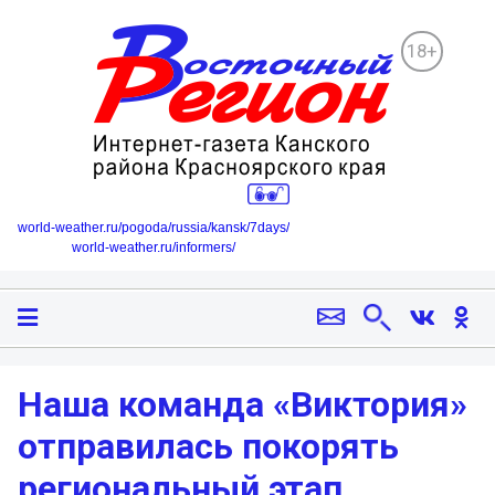
18+
world-weather.ru/pogoda/russia/kansk/7days/
world-weather.ru/informers/
Наша команда «Виктория»
отправилась покорять
региональный этап