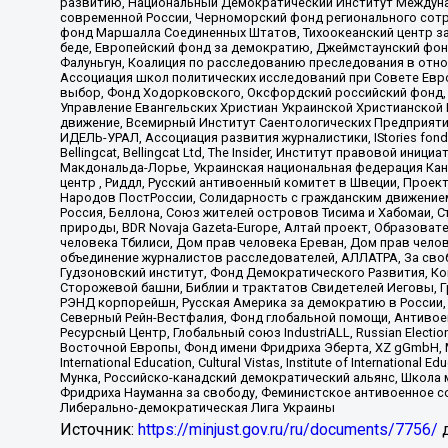
развитию, Национальный Демократический Институт Междуна
современной России, Черноморский фонд регионального сот
фонд Маршалла Соединенных Штатов, Тихоокеанский центр за
беде, Европейский фонд за демократию, Джеймстаунский фонд
Фалуньгун, Коалиция по расследованию преследования в отно
Ассоциация школ политических исследований при Совете Евр
выбор, Фонд Ходорковского, Оксфордский российский фонд, 
Управление Евангельских Христиан Украинской Христианской
движение, Всемирный Институт Саентологических Предприяти
ИДЕЛЬ-УРАЛ, Ассоциация развития журналистики, IStories fo
Bellingcat, Bellingcat Ltd, The Insider, Институт правовой ин
Макдональда-Лорье, Украинская национальная федерация Кан
центр , Риддл, Русский антивоенный комитет в Швеции, Проект
Народов ПостРоссии, Солидарность с гражданским движением 
Россия, Беллона, Союз жителей островов Тисима и Хабомаи, 
природы, BDR Novaja Gazeta-Europe, Алтай проект, Образова
человека Тбилиси, Дом прав человека Ереван, Дом прав челов
объединение журналистов расследователей, АЛЛАТРА, За своб
Гудзоновский институт, Фонд Демократического Развития, К
Сторожевой башни, Библии и трактатов Свидетелей Иеговы, Г
РЭНД корпорейшн, Русская Америка за демократию в России, 
Северный Рейн-Вестфалия, Фонд глобальной помощи, Антивоенн
Ресурсный Центр, Глобальный союз IndustriALL, Russian Electi
Восточной Европы, Фонд имени Фридриха Эберта, XZ gGmbH, М
International Education, Cultural Vistas, Institute of Intern
Мунка, Российско-канадский демократический альянс, Школа
Фридриха Науманна за свободу, Феминистское антивоенное соп
Либерально-демократическая Лига Украины
Источник:
https://minjust.gov.ru/ru/documents/7756/
д