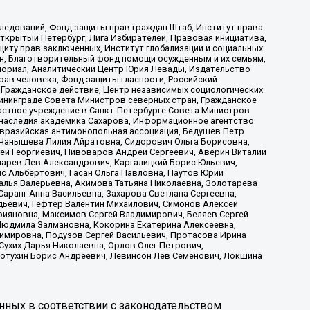
ледований, Фонд защиты прав граждан Штаб, Институт права
Открытый Петербург, Лига Избирателей, Правовая инициатива,
иту прав заключенных, Институт глобализации и социальных
н, Благотворительный фонд помощи осужденным и их семьям,
Мемориал, Аналитический Центр Юрия Левады, Издательство
рав человека, Фонд защиты гласности, Российский
 Гражданское действие, Центр независимых социологических
ининграде Совета Министров северных стран, Гражданское
астное учреждение в Санкт-Петербурге Совета Министров
 наследия академика Сахарова, Информационное агентство
Евразийская антимонопольная ассоциация, Бедушев Петр
 Чанышева Лилия Айратовна, Сидорович Ольга Борисовна,
гей Георгиевич, Пивоваров Андрей Сергеевич, Аверин Виталий
марев Лев Александрович, Каргалицкий Борис Юльевич,
с Альбертович, Гасан Ольга Павловна, Паутов Юрий
алья Валерьевна, Акимова Татьяна Николаевна, Золотарева
аранг Анна Васильевна, Захарова Светлана Сергеевна,
дьевич, Гефтер Валентин Михайлович, Симонов Алексей
рияновна, Максимов Сергей Владимирович, Беляев Сергей
 Людмила Залмановна, Кокорина Екатерина Алексеевна,
имировна, Подузов Сергей Васильевич, Протасова Ирина
Сухих Дарья Николаевна, Орлов Олег Петрович,
отухин Борис Андреевич, Левинсон Лев Семенович, Локшина
нных в соответствии с законодательством