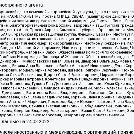
остранного агента:
родский центр немецкой и европейской культуры, Центр гендерных исс
ачей, НАСИЛИЮ.НЕТ, Мы против СПИДа, СВЕЧА, Гуманитарное действие, 
ействия развитию средств массовой информации, Горячая Линия, В защ
твие, Благотворительный фонд охраны здоровья и защиты прав гражда
 Сова, центр Анна, Проект Апрель, Самарская губерния, Эра здоровья, 
ИБАЛЬТ, Уральская правозащитная группа, Женщины Евразии, Институт п
ый центр развития гражданских инициатив и социального партнерства,
нтр развития некоммерческих организаций, Частное учреждение в Кал
 Средств Массовой Информации, Институт развития прессы - Сибирь, Ч
ий контроль, Человек и Закон, Общественная комиссия по сохранению
я Свободы Информации, Экозащита!-Женсовет, Общественный вердикт, 
ладимирович, Милославский Павел Юрьевич, Шнырова Ольга Вадимовна,
ьевна, Ривина Анна Валерьевна, Бойко Анатолий Николаевич, Дугин Сер
икторович, Мошель Ирина Ароновна, Шведов Григорий Сергеевич, Поно
нова Ольга Евгеньевна, Щаров Сергей Алексадрович, Цирульников Бори
ркер Марина Петровна, Кочеткова Татьяна Владимировна, Чуркина Нат
Елена Борисовна, Гудков Лев Дмитриевич, Илларионова Юлия Юрьевна, С
 Николай Алексеевич, Блинушов Андрей Юрьевич, Мосин Алексей Генна
а Дмитриевна, Вититинова Елена Владимировна, Баженова Светлана Куп
Алексеевна, Закс Елена Владимировна, Буртина Елена Юрьевна, Гендель
иков Анатолий Мариевич, Прохоров Вадим Юрьевич, Шахова Елена Влад
ргей Маркович, Бахмин Вячеслав Иванович, Шабад Анатолий Ефимович, 
ьевна, Смирнов Владимир Александрович, Вицин Сергей Ефимович, Зол
доровна, Резник Генри Маркович, Захаров Герман Константинович
x
данные на
24.03.2022
 числе иностранных и международных организаций, призна