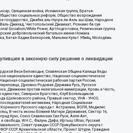
сар, Священная война, Исламская группа, Братья-
а, Общество социальных реформ, Общество возрождения
ое государство, Джабха аль-Нусра ли-Ахль аш-Шам, Народное
 Валь-Джихад, Чистопольский Джамаат, Рохнамо ба суи
nal Socialism/White Power, Артподготовка, Религиозная группа
атарский добровольческий батальон имени Номана
ка, Батал-Хаджи Белхороев, Маньяки Культ Убийц, Молодёжь
тупившее в законную силу решение о ликвидации
ардской Веси Беловодья, Славянская Община Капища Веды
ское национальное единство, Национал-социалистическое
 Национал-социалистическая рабочая партия России,
Череповца, Духовно-Родовая Держава Русь, Русское
з, Движение против нелегальной иммиграции, Кровь и Честь,
е единство, Северное Братство, Клуб Болельщиков
ода Щелковского района, Правый сектор, УНА - УНСО,
ие последователей инглиизма, Народная Социальная
 Коренного Русского народа г. Астрахани, ВОЛЯ, Меджлис
льц, В честь иконы Божией Матери Державная, Сектор 16,
рад Крю, Союз Славянских Сил Руси, Алля-Аят,
 свобода, W.H.С., Фалунь Дафа, Иртыш Ultras, Русский
вального, Совет граждан СССР Прикубанского округа г.
ФСР СССР Архангельской области, Проект Штурм, Граждане