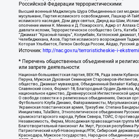
Российской Федерации террористическими:
Высший военный Маджлисуль Шура Объединенных сил моджахедо
мусульмане, Партия исламского освобождения, Лашкар-И-Тай
исламского наследия, Дом двух святых, Джунд аш-Шам, Ислам
ополчение имени К. Минина и Д. Пожарского, Аджр от Аллаха 
давлати исломи, Террористическое сообщество Сеть, Катиба Та
“Джамаат “Красный пахарь”, Колумбайн, Хатлонский джамаат, 
Челебиджихана, Азов, Партия исламского возрождения Таджи
Которая Улыбается, Легион Свобода России, Айдар, Русский 
Источник:
http://nac.gov.ru/terroristicheskie-i-ekstrem
* Перечень общественных объединений и религио
или запрете деятельности:
Национал-большевистская партия, ВЕК РА, Рада земли Кубан
Перуна, Мужская Духовная Семинария Староверов-Инглингов, 
общество, Джамаат мувахидов, Объединенный Вилайат Кабарды
Славянский союз, Формат-18, Благородный Орден Дьявола, А
национальное единство, Древнерусской Инглистической церк
О свободе совести и о религиозных объединениях, Омская ор
Футбольного Клуба Динамо, Файзрахманисты, Мусульманская р
Украинская повстанческая армия, Тризуб им. Степана Бандеры,
Инициатива, TulaSkins, Этнополитическое объединение Русски
крымскотатарского народа, Рубеж Севера, ТОЙС, О противоде
Независимость, Фирма, Молодежная правозащитная группа МПГ
Благотворительный пансионат Ак Умут, Русская республика Рус
Патриотический клуб-Новокузнецк/РПК, Сибирский державный 
Краснодара, Мужское государство, Народное объединение ру