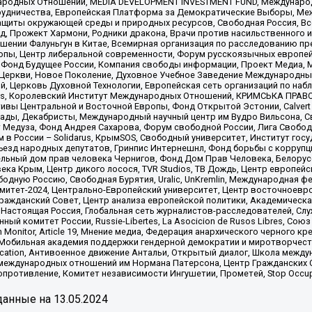
родных Отношений, MEDIA DEVELOPMENT INVESTMENT FUND, Международн
рудничества, Европейская Платформа за Демократические Выборы, Ме
щиты окружающей среды и природных ресурсов, Свободная Россия, Все
, Прожект Хармони, Родники дракона, Врачи против насильственного и
шении Фалуньгун в Китае, Всемирная организация по расследованию пр
опы, Центр либеральной современности, Форум русскоязычных европей
Фонд Будущее России, Компания свободы информации, Проект Медиа, 
 Церкви, Новое Поколение, Духовное Учебное Заведение Международн
й, Церковь Духовной Технологии, Европейская сеть организаций по н
nds, Королевский Институт Международных Отношений, КРИМСЬКА ПРАВОЗ
ициативы Центральной и Восточной Европы, Фонд Открытой Эстонии, Calver
ады, Декабристы, Международный научный центр им Вудро Вильсона, С
 Медуза, Фонд Андрея Сахарова, Форум свободной России, Лига Свободны
в России – Solidarus, КрымSOS, Свободный университет, Институт гос
Съезд народных депутатов, Гринпис Интернешнл, Фонд борьбы с коррупц
тельный дом прав человека Чернигов, Фонд Дом Прав Человека, Белору
ека Крым, Центр дикого лосося, TVR Studios, ТВ Дождь, Центр европей
одную Россию, Свободная Бурятия, Uralic, UnKremlin, Международная ф
омитет-2024, Центрально-Европейский университет, Центр восточноев
ражданский Совет, Центр анализа европейской политики, Академическа
Настоящая Россия, Глобальная сеть журналистов-расследователей, Слу
ый комитет России, Russie-Libertes, La Asocicion de Rusos Libres, С
on Monitor, Article 19, Мнение медиа, Федерация анархического черного
обильная академия поддержки гендерной демократии и миротворчества,
ational Education, Антивоенное движение Антальи, Открытый диалог, Школа 
 международных отношений им Нормана Патерсона, Центр Гражданских 
ротивление, Комитет независимости Ингушетии, Прометей, Stop Occupat
анные на
13.05.2024