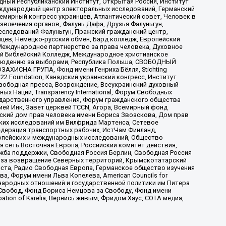
ый Республиканский Институт, Открытая Россия, Институт
ждународный центр электоральных исследований, Германский
мирный конгресс украинцев, Атлантический совет, Человек в
звлечения органов, Фалунь Дафа, Друзья Фалуньгун,
еследований Фалуньгун, Пражский гражданский центр,
цев, Немецко-русский обмен, Бард колледж, Европейский
Международное партнерство за права человека, Духовное
ый Библейский Колледж, Международное христианское
аблюдению за выборами, Республика Польша, СВОБОДНЫЙ
АХИСНА ГРУПА, Фонд имени Генриха Бёлля, Stichting
t 22 Foundation, Канадский украинский конгресс, Институт
вободная пресса, Возрождение, Всеукраинский духовный
х Наций, Transparеncy International, Форум Свободных
ударственного управления, Форум гражданского общества
ией Инк, Завет церквей TCCN, Агора, Всемирный фонд
сский дом прав человека имени Бориса Звозскова, Дом прав
ских исследований им Вилфрида Мартенса, Сетевое
едерация транспортных рабочих, ИстЧам Финланд,
ропейских и международных исследований, Общество
я сеть Восточная Европа, Российский комитет действия,
жба поддержки, Свободная Россия Берлин, Свободная Россия
оюз за возвращение Северных территорий, Крымскотатарский
 креста, Радио Свободная Европа, Германское общество изучения
 Форум имени Льва Копелева, American Councils for
международных отношений и государственной политики им Питера
Свобод, Фонд Бориса Немцова за Свободу, Фонд имени
ion of Karelia, Вернись живым, Фридом Хаус, СОТА медиа,