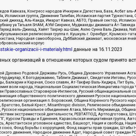
в Кавказа, Конгресс народов Ичкерии и Дагестана, База, Асбат аль-Ан
ба, Исламская группа, Движение Талибан, Исламская партия Туркестан
ский джихад, Аль-Каида, Имарат Кавказ, АБТО, Правый сектор, Исламск
Субхану уа Тагьаля SHAM, АУМ Синрике, Муджахеды джамаата Ат-Тавхида
ухид валь-Джихад, Хайят Тахрир аш-Шам, Ахлю Сунна Валь Джамаа, Natio
Мусульманская религиозная группа п. Кушкуль г. Оренбург, Крымско-т
кистана, Народная самооборона, Дуббайский джамаат, московская ячей
добровольческий корпус
istskie-organizacii-i-materialy.html
данные на
16.11.2023
зных организаций в отношении которых судом принято вс
ской Духовно Родовой Державы Русь, Община Духовного Управления Асг
Нурджулар, К Богодержавию, Таблиги Джамаат, Свидетели Иеговы, Рус
, Балкарии и Карачая, Союз славян, Ат-Такфир Валь-Хиджра, Пит Буль,
рмия воли народа, Национальная Социалистическая Инициатива города 
ви Православных Староверов-Инглингов, Русский общенациональный сою
ганизация общественного политического движения Русское национально
елигиозная организация п. Боровский, Община Коренного Русского нар
 Братство, Белый Крест, Misanthropic division, Религиозное объединен
е, Русское национальное объединение Атака, Мечеть Мирмамеда, Община
йствии экстремистской деятельности, РЕВТАТПОД, Артподготовка, Што
, Курсом Правды и Единения, Каракольская инициативная группа, Автог
ь, Арестантское уголовное единство, Башкорт, Нация и свобода, Нация и
союз, Фонд борьбы с коррупцией, Фонд защиты прав граждан, Штабы На
сского движения, Народное движение Адат, Народный совет граждан РС