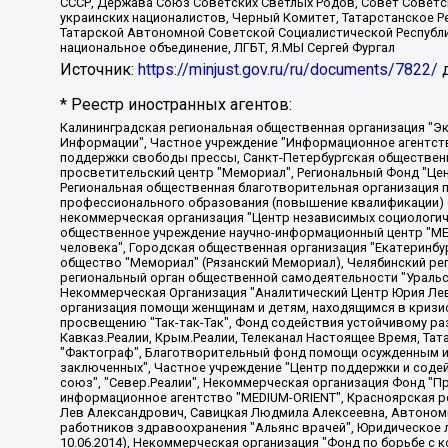
СССР, Держава Союз Советских Светлых Родов, Совет Советски
украинских националистов, Черный Комитет, Татарстанское 
Татарской Автономной Советской Социалистической Республи
национальное объединение, ЛГБТ, Я.МЫ Сергей Фургал
Источник:
https://minjust.gov.ru/ru/documents/7822/
д
* Реестр иностранных агентов:
Калининградская региональная общественная организация "Экозащита!-Женсовет", Фонд содействия защите прав и свобод граждан "Общественный вердикт", Фонд "Институт Развития Свободы Информации", Частное учреждение "Информационное агентство МЕМО. РУ", Региональная общественная организация "Общественная комиссия по сохранению наследия академика Сахарова", Фонд поддержки свободы прессы, Санкт-Петербургская общественная правозащитная организация "Гражданский контроль", Межрегиональная общественная организация "Информационно-просветительский центр "Мемориал", Региональный Фонд "Центр Защиты Прав Средств Массовой Информации", с 05.12.2023 Фонд "Центр Защиты Прав Средств массовой информации", Региональная общественная благотворительная организация помощи беженцам и мигрантам "Гражданское содействие", Негосударственное образовательное учреждение дополнительного профессионального образования (повышение квалификации) специалистов "АКАДЕМИЯ ПО ПРАВАМ ЧЕЛОВЕКА", Свердловская региональная общественная организация "Сутяжник", Автономная некоммерческая организация "Центр независимых социологических исследований", Союз общественных объединений "Российский исследовательский центр по правам человека", Региональное общественное учреждение научно-информационный центр "МЕМОРИАЛ", Некоммерческая организация "Фонд защиты гласности", Автономная некоммерческая организация "Институт прав человека", Городская общественная организация "Екатеринбургское общество "МЕМОРИАЛ", Городская общественная организация "Рязанское историко-просветительское и правозащитное общество "Мемориал" (Рязанский Мемориал), Челябинский региональный орган общественной самодеятельности – женское общественное объединение "Женщины Евразии", Челябинский региональный орган общественной самодеятельности "Уральская правозащитная группа", Фонд содействия защите здоровья и социальной справедливости имени Андрея Рылькова, Автономная Некоммерческая Организация "Аналитический Центр Юрия Левады", Автономная некоммерческая организация социальной поддержки населения "Проект Апрель", Региональная общественная организация помощи женщинам и детям, находящимся в кризисной ситуации "Информационно-методический центр "Анна", Фонд содействия развитию массовых коммуникаций и правовому просвещению "Так-так-Так", Фонд содействия устойчивому развитию "Серебряная тайга", Свердловский региональный общественный фонд социальных проектов "Новое время", "Idel.Реалии", Кавказ.Реалии, Крым.Реалии, Телеканал Настоящее Время, Татаро-башкирская служба Радио Свобода (Azatliq Radiosi), Радио Свободная Европа/Радио Свобода (PCE/PC), "Сибирь.Реалии", "Фактограф", Благотворительный фонд помощи осужденным и их семьям, Автономная некоммерческая организация "Институт глобализации и социальных движений", Фонд "В защиту прав заключенных", Частное учреждение "Центр поддержки и содействия развитию средств массовой информации", Пензенский региональный общественный благотворительный фонд "Гражданский союз", "Север.Реалии", Некоммерческая организация Фонд "Правовая инициатива", Общество с ограниченной ответственностью "Радио Свободная Европа/Радио Свобода", Чешское информационное агентство "MEDIUM-ORIENT", Красноярская региональная общественная организация