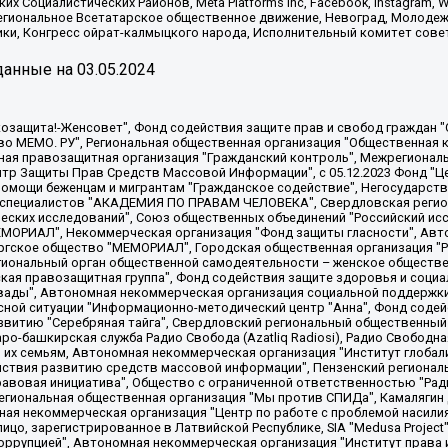
х Социалистических Районов, Meta Platforms Inc, Facebook, Instagram
Региональное Всетатарское общественное движение, Невоград, Молоде
ки, Конгресс ойрат-калмыцкого народа, Исполнительный комитет сове
анные на
03.05.2024
 "Мы против СПИДа", Камалягин Денис Николаевич, Маркелов Сергей Евгеньевич, Пономарев Лев Александрович, Савицкая Людмила Алексеевна, Автономная некоммерческая организация "Центр по работе с проблемой насилия "НАСИЛИЮ.НЕТ", Межрегиональный профессиональный союз работников здравоохранения "Альянс врачей", Юридическое лицо, зарегистрированное в Латвийской Республике, SIA "Medusa Project" (регистрационный номер 40103797863, дата регистрации 10.06.2014), Некоммерческая организация "Фонд по борьбе с коррупцией", Автономная некоммерческая организация "Институт права и публичной политики", Баданин Роман Сергеевич, Гликин Максим Александрович, Железнова Мария Михайловна, Лукьянова Юлия Сергеевна, Маетная Елизавета Витальевна, Маняхин Петр Борисович, Чуракова Ольга Владимировна, Ярош Юлия Петровна, Юридическое лицо "The Insider SIA", зарегистрированное в Риге, Латвийская Республика (дата регистрации 26.06.2015), являющееся администратором доменного имени интернет-издания "The Insider SIA", https://theins.ru, Постернак Алексей Евгеньевич, Рубин Михаил Аркадьевич, Анин Роман Александрович, Юридическое лицо Istories fonds, зарегистрированное в Латвийской Республике (регистрационный номер 50008295751, дата регистрации 24.02.2020), Великовский Дмитрий Александрович, Долинина Ирина Николаевна, Мароховская Алеся Алексеевна, Шлейнов Роман Юрьевич, Шмагун Олеся Валентиновна, Общество с ограниченной ответственностью "Альтаир 2021", Общество с ограниченной ответственностью "Вега 2021", Общество с ограниченной ответственностью "Главный редактор 2021", Общество с ограниченной ответственностью "Ромашки монолит", Важенков Артем Валерьевич, Ивановская областная общественная организация "Центр гендерных исследований", Гурман Юрий Альбертович, Медиапроект "ОВД-Инфо", Егоров Владимир Владимирович, Жилинский Владимир Александрович, Общество с ограниченной ответственностью "ЗП", Иванова София Юрьевна, Карезина Инна Павловна, Кильтау Екатерина Викторовна, Петров Алексей Викторович, Пискунов Сергей Евгеньевич, Смирнов Сергей Сергеевич, Тихонов Михаил Сергеевич, Общество с ограниченной ответственностью "ЖУРНАЛИСТ-ИНОСТРАННЫЙ АГЕНТ", Арапова Галина Юрьевна, Вольтская Татьяна Анатольевна, Американская компания "Mason G.E.S. Anonymous Foundation" (США), являющаяся владельцем интернет-издания https://mnews.world/, Компания "Stichting Bellingcat", зарегистрированная в Нидерландах (дата регистрации 11.07.2018), Захаров Андрей Вячеславович, Клепиковская Екатерина Дмитриевна, Общество с ограниченной ответственностью "МЕМО", Перл Роман Александрович, Симонов Евгений Алексеевич, Соловьева Елена Анатольевна, Сотников Даниил Владимирович, Сурначева Елизавета Дмитриевна, Автономная некоммерческая организация по защите прав человека и информированию населения "Якутия – Наше Мнение", Общество с ограниченной ответственностью "Москоу диджитал медиа", с 26.01.2023 Общество с ограниченной ответственностью "Чайка Белые сады", Ветошкина Валерия Валерьевна, Заговора Максим Александрович, Межрегиональное общественное движение "Российская ЛГБТ - сеть", Оленичев Максим Владимирович, Павлов Иван Юрьевич, Скворцова Елена Сергеевна, Общество с ограниченной ответственностью "Как бы инагент", Кочетков Игорь Викторович, Общество с ограниченной ответственностью "Честные выборы", Еланчик Олег Александрович, Общество с ограниченной ответственностью "Нобелевский призыв", Гималова Регина Эмилевна, Григорьев Андрей Валерьевич, Григорьева Алина Александровна, Ассоциация по содействию защите прав призывников, альтернативнослужащих и военнослужащих "Правозащитная группа "Гражданин.Армия.Право", Хисамова Регина Фаритовна, Автономная некоммерческая организация по реализации социально-правовых программ "Лилит"