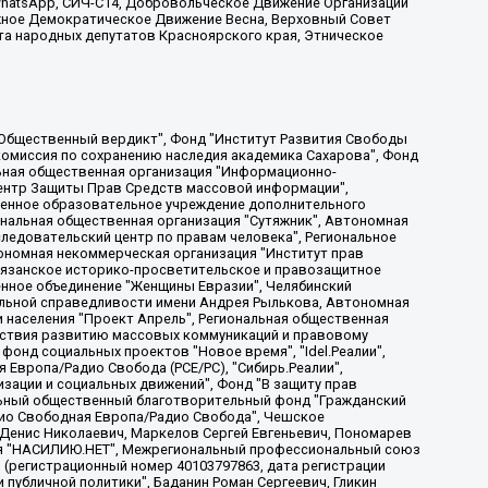
, WhatsApp, СИЧ-С14, Добровольческое Движение Организации
жное Демократическое Движение Весна, Верховный Совет
та народных депутатов Красноярского края, Этническое
, Дальневосточное общественное движение "Маяк", Санкт-Петербургская ЛГБТ-инициативная группа "Выход", Инициативная группа ЛГБТ+ "Реверс", Алексеев Андрей Викторович, Бекбулатова Таисия Львовна, Беляев Иван Михайлович, Владыкина Елена Сергеевна, Гельман Марат Александрович, Никульшина Вероника Юрьевна, Толоконникова Надежда Андреевна, Шендерович Виктор Анатольевич, Общество с ограниченной ответственностью "Данное сообщение", Общество с ограниченной ответственностью Издательский дом "Новая глава", Айнбиндер Александра Александровна, Московский комьюнити-центр для ЛГБТ+инициатив, Благотворительный фонд развития филантропии, Deutsche Welle (Германия, Kurt-Schumacher-Strasse 3, 53113 Bonn), Борзунова Мария Михайловна, Воробьев Виктор Викторович, Голубева Анна Львовна, Константинова Алла Михайловна, Малкова Ирина Владимировна, Мурадов Мурад Абдулгалимович, Осетинская Елизавета Николаевна, Понасенков Евгений Николаевич, Ганапольский Матвей Юрьевич, Киселев Евгений Алексеевич, Борухович Ирина Григорьевна, Дремин Иван Тимофеевич, Дубровский Дмитрий Викторович, Красноярская региональная общественная организация поддержки и развития альтернативных образовательных технологий и межкультурных коммуникаций "ИНТЕРРА", Маяковская Екатерина Алексеевна, Фейгин Марк Захарович, Филимонов Андрей Викторович, Дзугкоева Регина Николаевна, Доброхотов Роман Александрович, Дудь Юрий Александрович, Елкин Сергей Владимирович, Кругликов Кирилл Игоревич, Сабунаева Мария Леонидовна, Семенов Алексей Владимирович, Шаинян Карен Багратович, Шульман Екатерина Михайловна, Асафьев Артур Валерьевич, Вахштайн Виктор Семенович, Венедиктов Алексей Алексеевич, Лушникова Екатерина Евгеньевна, Волков Леонид Михайлович, Невзоров Александр Глебович, Пархоменко Сергей Борисович, Сироткин Ярослав Николаевич, Кара-Мурза Владимир Владимирович, Баранова Наталья Владимировна, Гозман Леонид Яковлевич, Кагарлицкий Борис Юльевич, Климарев Михаил Валерьевич, Милов Владимир Станиславович, Автономная некоммерческая организация Краснодарский центр современного искусства "Типография", Моргенштерн Алишер Тагирович, Соболь Любовь Эдуардовна, Общество с ограниченной ответственностью "ЛИЗА НОРМ", Каспаров Гарри Кимович, Ходорковский Михаил Борисович, Общество с ограниченной ответственностью "Апрельские тезисы", Данилович Ирина Брониславовна, Кашин Олег Владимирович, Петров Николай Владимирович, Пивоваров Алексей Владимирович, Соколов Михаил Владимирович, Цветкова Юлия Владимировна, Чичваркин Евгений Александрович, Комитет против пыток/Команда против пыток, Общество с ограниченной ответственностью "Первый научный", Общество с ограниченной ответственностью "Вертолет и ко", Белоцерковская Вероника Борисовна, Кац Максим Евгеньевич, Лазарева Татьяна Юрьевна, Шаведдинов Руслан Табризович, Яшин Илья Валерьевич, Общество с ограниченной ответственностью "Иноагент ААВ", Алешковский Дмитрий Петрович, Альбац Евгения Марковна, Быков Дмитрий Львович, Галямина Юлия Евгеньевна, Лойко Сергей Леонидович, Мартынов Кирилл Константинович, Медведев Сергей Александрович, Крашенинников Федор Геннадиевич, Гордеева Катерина Вл