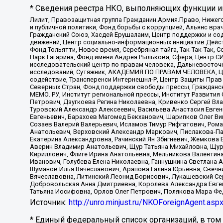
* Сведения реестра НКО, выполняющих функции ин
Лилит, Правозащитная группа Гражданин.Армия.Право, Нижего
и публичной политики, Фонд борьбы с коррупцией, Альянс вр
Гражданский Союз, Хасдей Ерушалаим, Центр поддержки и сод
движений, Центр социально-информационных инициатив Дейс
Фонд Тольятти, Новое время, Серебряная тайга, Так-Так-Так,
Парк Гагарина, Фонд имени Андрея Рылькова, Сфера, Центр С
исследовательский центр по правам человека, Дальневосточн
исследований, Сутяжник, АКАДЕМИЯ ПО ПРАВАМ ЧЕЛОВЕКА, Це
содействие, Трансперенси Интернешнл-Р, Центр Защиты Прав
Северных Стран, Фонд поддержки свободы прессы, Гражданск
МЕМО. РУ, Институт региональной прессы, Институт Развити
Петрович, Дзугкоева Регина Николаевна, Кривенко Сергей В
Туровский Александр Алексеевич, Васильева Анастасия Евген
Евгеньевич, Барахоев Магомед Бекханович, Шарипков Олег В
Созаев Валерий Валерьевич, Исламов Тимур Рифгатович, Рома
Анатольевич, Верховский Александр Маркович, Пислакова-Па
Екатерина Александровна, Рачинский Ян Збигневич, Жемкова 
Аверин Владимир Анатольевич, Щур Татьяна Михайловна, Щур
Кириллович, Флиге Ирина Анатольевна, Мельникова Валентин
Иванович, Голубева Елена Николаевна, Ганнушкина Светлана 
Шуманов Илья Вячеславович, Арапова Галина Юрьевна, Свечн
Вячеславовна, Литинский Леонид Борисович, Лукашевский Се
Добровольская Анна Дмитриевна, Королева Александра Евген
Татьяна Иосифовна, Орлов Олег Петрович, Полякова Мара Фе
Источник:
http://unro.minjust.ru/NKOForeignAgent.asp
* Единый федеральный список организаций, в том