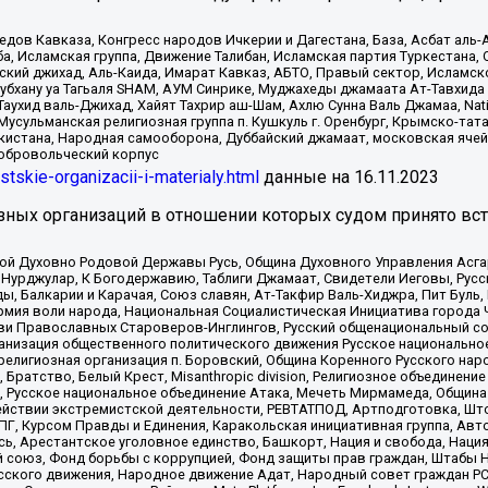
в Кавказа, Конгресс народов Ичкерии и Дагестана, База, Асбат аль-Ан
ба, Исламская группа, Движение Талибан, Исламская партия Туркестан
ский джихад, Аль-Каида, Имарат Кавказ, АБТО, Правый сектор, Исламск
Субхану уа Тагьаля SHAM, АУМ Синрике, Муджахеды джамаата Ат-Тавхида
ухид валь-Джихад, Хайят Тахрир аш-Шам, Ахлю Сунна Валь Джамаа, Natio
Мусульманская религиозная группа п. Кушкуль г. Оренбург, Крымско-т
кистана, Народная самооборона, Дуббайский джамаат, московская ячей
добровольческий корпус
istskie-organizacii-i-materialy.html
данные на
16.11.2023
зных организаций в отношении которых судом принято вс
ской Духовно Родовой Державы Русь, Община Духовного Управления Асг
Нурджулар, К Богодержавию, Таблиги Джамаат, Свидетели Иеговы, Рус
, Балкарии и Карачая, Союз славян, Ат-Такфир Валь-Хиджра, Пит Буль,
рмия воли народа, Национальная Социалистическая Инициатива города 
ви Православных Староверов-Инглингов, Русский общенациональный сою
ганизация общественного политического движения Русское национально
елигиозная организация п. Боровский, Община Коренного Русского нар
 Братство, Белый Крест, Misanthropic division, Религиозное объединен
е, Русское национальное объединение Атака, Мечеть Мирмамеда, Община
йствии экстремистской деятельности, РЕВТАТПОД, Артподготовка, Што
, Курсом Правды и Единения, Каракольская инициативная группа, Автог
ь, Арестантское уголовное единство, Башкорт, Нация и свобода, Нация и
союз, Фонд борьбы с коррупцией, Фонд защиты прав граждан, Штабы На
сского движения, Народное движение Адат, Народный совет граждан РС