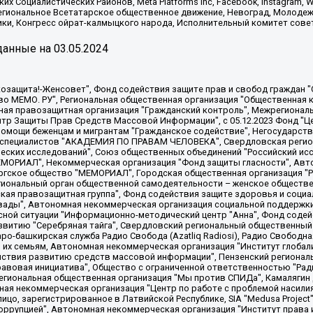
х Социалистических Районов, Meta Platforms Inc, Facebook, Instagram
Региональное Всетатарское общественное движение, Невоград, Молоде
ки, Конгресс ойрат-калмыцкого народа, Исполнительный комитет сове
анные на
03.05.2024
 "Мы против СПИДа", Камалягин Денис Николаевич, Маркелов Сергей Евгеньевич, Пономарев Лев Александрович, Савицкая Людмила Алексеевна, Автономная некоммерческая организация "Центр по работе с проблемой насилия "НАСИЛИЮ.НЕТ", Межрегиональный профессиональный союз работников здравоохранения "Альянс врачей", Юридическое лицо, зарегистрированное в Латвийской Республике, SIA "Medusa Project" (регистрационный номер 40103797863, дата регистрации 10.06.2014), Некоммерческая организация "Фонд по борьбе с коррупцией", Автономная некоммерческая организация "Институт права и публичной политики", Баданин Роман Сергеевич, Гликин Максим Александрович, Железнова Мария Михайловна, Лукьянова Юлия Сергеевна, Маетная Елизавета Витальевна, Маняхин Петр Борисович, Чуракова Ольга Владимировна, Ярош Юлия Петровна, Юридическое лицо "The Insider SIA", зарегистрированное в Риге, Латвийская Республика (дата регистрации 26.06.2015), являющееся администратором доменного имени интернет-издания "The Insider SIA", https://theins.ru, Постернак Алексей Евгеньевич, Рубин Михаил Аркадьевич, Анин Роман Александрович, Юридическое лицо Istories fonds, зарегистрированное в Латвийской Республике (регистрационный номер 50008295751, дата регистрации 24.02.2020), Великовский Дмитрий Александрович, Долинина Ирина Николаевна, Мароховская Алеся Алексеевна, Шлейнов Роман Юрьевич, Шмагун Олеся Валентиновна, Общество с ограниченной ответственностью "Альтаир 2021", Общество с ограниченной ответственностью "Вега 2021", Общество с ограниченной ответственностью "Главный редактор 2021", Общество с ограниченной ответственностью "Ромашки монолит", Важенков Артем Валерьевич, Ивановская областная общественная организация "Центр гендерных исследований", Гурман Юрий Альбертович, Медиапроект "ОВД-Инфо", Егоров Владимир Владимирович, Жилинский Владимир Александрович, Общество с ограниченной ответственностью "ЗП", Иванова София Юрьевна, Карезина Инна Павловна, Кильтау Екатерина Викторовна, Петров Алексей Викторович, Пискунов Сергей Евгеньевич, Смирнов Сергей Сергеевич, Тихонов Михаил Сергеевич, Общество с ограниченной ответственностью "ЖУРНАЛИСТ-ИНОСТРАННЫЙ АГЕНТ", Арапова Галина Юрьевна, Вольтская Татьяна Анатольевна, Американская компания "Mason G.E.S. Anonymous Foundation" (США), являющаяся владельцем интернет-издания https://mnews.world/, Компания "Stichting Bellingcat", зарегистрированная в Нидерландах (дата регистрации 11.07.2018), Захаров Андрей Вячеславович, Клепиковская Екатерина Дмитриевна, Общество с ограниченной ответственностью "МЕМО", Перл Роман Александрович, Симонов Евгений Алексеевич, Соловьева Елена Анатольевна, Сотников Даниил Владимирович, Сурначева Елизавета Дмитриевна, Автономная некоммерческая организация по защите прав человека и информированию населения "Якутия – Наше Мнение", Общество с ограниченной ответственностью "Москоу диджитал медиа", с 26.01.2023 Общество с ограниченной ответственностью "Чайка Белые сады", Ветошкина Валерия Валерьевна, Заговора Максим Александрович, Межрегиональное общественное движение "Российская ЛГБТ - сеть", Оленичев Максим Владимирович, Павлов Иван Юрьевич, Скворцова Елена Сергеевна, Общество с ограниченной ответственностью "Как бы инагент", Кочетков Игорь Викторович, Общество с ограниченной ответственностью "Честные выборы", Еланчик Олег Александрович, Общество с ограниченной ответственностью "Нобелевский призыв", Гималова Регина Эмилевна, Григорьев Андрей Валерьевич, Григорьева Алина Александровна, Ассоциация по содействию защите прав призывников, альтернативнослужащих и военнослужащих "Правозащитная группа "Гражданин.Армия.Право", Хисамова Регина Фаритовна, Автономная некоммерческая организация по реализации социально-правовых программ "Лилит"