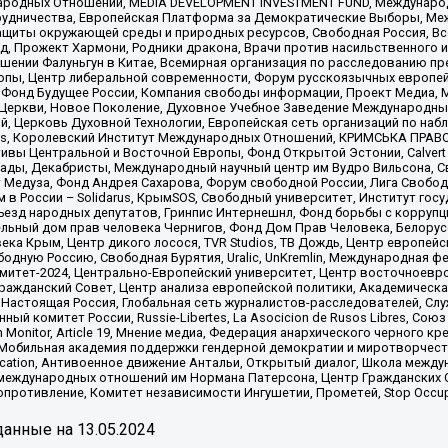
родных Отношений, MEDIA DEVELOPMENT INVESTMENT FUND, Международн
рудничества, Европейская Платформа за Демократические Выборы, Ме
щиты окружающей среды и природных ресурсов, Свободная Россия, Все
, Прожект Хармони, Родники дракона, Врачи против насильственного и
шении Фалуньгун в Китае, Всемирная организация по расследованию пр
опы, Центр либеральной современности, Форум русскоязычных европей
Фонд Будущее России, Компания свободы информации, Проект Медиа, 
 Церкви, Новое Поколение, Духовное Учебное Заведение Международн
й, Церковь Духовной Технологии, Европейская сеть организаций по н
nds, Королевский Институт Международных Отношений, КРИМСЬКА ПРАВОЗ
ициативы Центральной и Восточной Европы, Фонд Открытой Эстонии, Calver
ады, Декабристы, Международный научный центр им Вудро Вильсона, С
 Медуза, Фонд Андрея Сахарова, Форум свободной России, Лига Свободны
в России – Solidarus, КрымSOS, Свободный университет, Институт гос
Съезд народных депутатов, Гринпис Интернешнл, Фонд борьбы с коррупц
тельный дом прав человека Чернигов, Фонд Дом Прав Человека, Белору
ека Крым, Центр дикого лосося, TVR Studios, ТВ Дождь, Центр европей
одную Россию, Свободная Бурятия, Uralic, UnKremlin, Международная ф
омитет-2024, Центрально-Европейский университет, Центр восточноев
ражданский Совет, Центр анализа европейской политики, Академическа
Настоящая Россия, Глобальная сеть журналистов-расследователей, Слу
ый комитет России, Russie-Libertes, La Asocicion de Rusos Libres, С
on Monitor, Article 19, Мнение медиа, Федерация анархического черного
обильная академия поддержки гендерной демократии и миротворчества,
ational Education, Антивоенное движение Антальи, Открытый диалог, Школа 
 международных отношений им Нормана Патерсона, Центр Гражданских 
ротивление, Комитет независимости Ингушетии, Прометей, Stop Occupat
анные на
13.05.2024