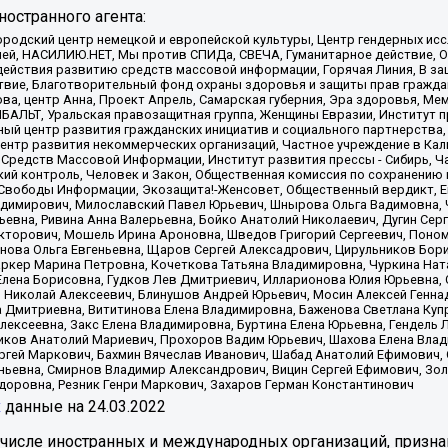
остранного агента:
родский центр немецкой и европейской культуры, Центр гендерных исс
ачей, НАСИЛИЮ.НЕТ, Мы против СПИДа, СВЕЧА, Гуманитарное действие, 
ействия развитию средств массовой информации, Горячая Линия, В защ
твие, Благотворительный фонд охраны здоровья и защиты прав гражда
 Сова, центр Анна, Проект Апрель, Самарская губерния, Эра здоровья, 
ИБАЛЬТ, Уральская правозащитная группа, Женщины Евразии, Институт п
ый центр развития гражданских инициатив и социального партнерства,
нтр развития некоммерческих организаций, Частное учреждение в Кал
 Средств Массовой Информации, Институт развития прессы - Сибирь, Ч
ий контроль, Человек и Закон, Общественная комиссия по сохранению
я Свободы Информации, Экозащита!-Женсовет, Общественный вердикт, 
ладимирович, Милославский Павел Юрьевич, Шнырова Ольга Вадимовна,
ьевна, Ривина Анна Валерьевна, Бойко Анатолий Николаевич, Дугин Сер
икторович, Мошель Ирина Ароновна, Шведов Григорий Сергеевич, Поно
нова Ольга Евгеньевна, Щаров Сергей Алексадрович, Цирульников Бори
ркер Марина Петровна, Кочеткова Татьяна Владимировна, Чуркина Нат
Елена Борисовна, Гудков Лев Дмитриевич, Илларионова Юлия Юрьевна, С
 Николай Алексеевич, Блинушов Андрей Юрьевич, Мосин Алексей Генна
а Дмитриевна, Вититинова Елена Владимировна, Баженова Светлана Куп
Алексеевна, Закс Елена Владимировна, Буртина Елена Юрьевна, Гендель
иков Анатолий Мариевич, Прохоров Вадим Юрьевич, Шахова Елена Влад
ргей Маркович, Бахмин Вячеслав Иванович, Шабад Анатолий Ефимович, 
ьевна, Смирнов Владимир Александрович, Вицин Сергей Ефимович, Зол
доровна, Резник Генри Маркович, Захаров Герман Константинович
x
данные на
24.03.2022
 числе иностранных и международных организаций, призна