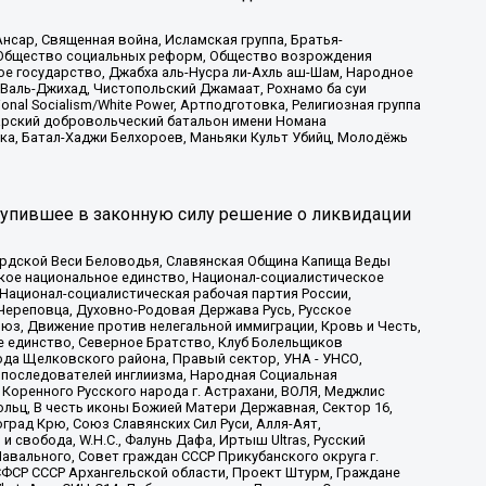
сар, Священная война, Исламская группа, Братья-
а, Общество социальных реформ, Общество возрождения
ое государство, Джабха аль-Нусра ли-Ахль аш-Шам, Народное
 Валь-Джихад, Чистопольский Джамаат, Рохнамо ба суи
nal Socialism/White Power, Артподготовка, Религиозная группа
атарский добровольческий батальон имени Номана
ка, Батал-Хаджи Белхороев, Маньяки Культ Убийц, Молодёжь
тупившее в законную силу решение о ликвидации
ардской Веси Беловодья, Славянская Община Капища Веды
ское национальное единство, Национал-социалистическое
 Национал-социалистическая рабочая партия России,
Череповца, Духовно-Родовая Держава Русь, Русское
з, Движение против нелегальной иммиграции, Кровь и Честь,
е единство, Северное Братство, Клуб Болельщиков
ода Щелковского района, Правый сектор, УНА - УНСО,
ие последователей инглиизма, Народная Социальная
 Коренного Русского народа г. Астрахани, ВОЛЯ, Меджлис
льц, В честь иконы Божией Матери Державная, Сектор 16,
рад Крю, Союз Славянских Сил Руси, Алля-Аят,
 свобода, W.H.С., Фалунь Дафа, Иртыш Ultras, Русский
вального, Совет граждан СССР Прикубанского округа г.
ФСР СССР Архангельской области, Проект Штурм, Граждане