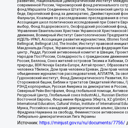
развитию, Национальный Демократический Институт Междуна
современной России, Черноморский фонд регионального сот
фонд Маршалла Соединенных Штатов, Тихоокеанский центр за
беде, Европейский фонд за демократию, Джеймстаунский фонд
Фалуньгун, Коалиция по расследованию преследования в отно
Ассоциация школ политических исследований при Совете Евр
выбор, Фонд Ходорковского, Оксфордский российский фонд, 
Управление Евангельских Христиан Украинской Христианской
движение, Всемирный Институт Саентологических Предприяти
ИДЕЛЬ-УРАЛ, Ассоциация развития журналистики, IStories fo
Bellingcat, Bellingcat Ltd, The Insider, Институт правовой ин
Макдональда-Лорье, Украинская национальная федерация Кан
центр , Риддл, Русский антивоенный комитет в Швеции, Проект
Народов ПостРоссии, Солидарность с гражданским движением 
Россия, Беллона, Союз жителей островов Тисима и Хабомаи, 
природы, BDR Novaja Gazeta-Europe, Алтай проект, Образова
человека Тбилиси, Дом прав человека Ереван, Дом прав челов
объединение журналистов расследователей, АЛЛАТРА, За своб
Гудзоновский институт, Фонд Демократического Развития, К
Сторожевой башни, Библии и трактатов Свидетелей Иеговы, Г
РЭНД корпорейшн, Русская Америка за демократию в России, 
Северный Рейн-Вестфалия, Фонд глобальной помощи, Антивоенн
Ресурсный Центр, Глобальный союз IndustriALL, Russian Electi
Восточной Европы, Фонд имени Фридриха Эберта, XZ gGmbH, М
International Education, Cultural Vistas, Institute of Intern
Мунка, Российско-канадский демократический альянс, Школа
Фридриха Науманна за свободу, Феминистское антивоенное соп
Либерально-демократическая Лига Украины
Источник:
https://minjust.gov.ru/ru/documents/7756/
д