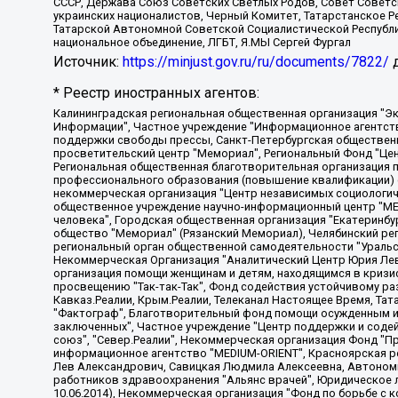
СССР, Держава Союз Советских Светлых Родов, Совет Советски
украинских националистов, Черный Комитет, Татарстанское 
Татарской Автономной Советской Социалистической Республи
национальное объединение, ЛГБТ, Я.МЫ Сергей Фургал
Источник:
https://minjust.gov.ru/ru/documents/7822/
д
* Реестр иностранных агентов:
Калининградская региональная общественная организация "Экозащита!-Женсовет", Фонд содействия защите прав и свобод граждан "Общественный вердикт", Фонд "Институт Развития Свободы Информации", Частное учреждение "Информационное агентство МЕМО. РУ", Региональная общественная организация "Общественная комиссия по сохранению наследия академика Сахарова", Фонд поддержки свободы прессы, Санкт-Петербургская общественная правозащитная организация "Гражданский контроль", Межрегиональная общественная организация "Информационно-просветительский центр "Мемориал", Региональный Фонд "Центр Защиты Прав Средств Массовой Информации", с 05.12.2023 Фонд "Центр Защиты Прав Средств массовой информации", Региональная общественная благотворительная организация помощи беженцам и мигрантам "Гражданское содействие", Негосударственное образовательное учреждение дополнительного профессионального образования (повышение квалификации) специалистов "АКАДЕМИЯ ПО ПРАВАМ ЧЕЛОВЕКА", Свердловская региональная общественная организация "Сутяжник", Автономная некоммерческая организация "Центр независимых социологических исследований", Союз общественных объединений "Российский исследовательский центр по правам человека", Региональное общественное учреждение научно-информационный центр "МЕМОРИАЛ", Некоммерческая организация "Фонд защиты гласности", Автономная некоммерческая организация "Институт прав человека", Городская общественная организация "Екатеринбургское общество "МЕМОРИАЛ", Городская общественная организация "Рязанское историко-просветительское и правозащитное общество "Мемориал" (Рязанский Мемориал), Челябинский региональный орган общественной самодеятельности – женское общественное объединение "Женщины Евразии", Челябинский региональный орган общественной самодеятельности "Уральская правозащитная группа", Фонд содействия защите здоровья и социальной справедливости имени Андрея Рылькова, Автономная Некоммерческая Организация "Аналитический Центр Юрия Левады", Автономная некоммерческая организация социальной поддержки населения "Проект Апрель", Региональная общественная организация помощи женщинам и детям, находящимся в кризисной ситуации "Информационно-методический центр "Анна", Фонд содействия развитию массовых коммуникаций и правовому просвещению "Так-так-Так", Фонд содействия устойчивому развитию "Серебряная тайга", Свердловский региональный общественный фонд социальных проектов "Новое время", "Idel.Реалии", Кавказ.Реалии, Крым.Реалии, Телеканал Настоящее Время, Татаро-башкирская служба Радио Свобода (Azatliq Radiosi), Радио Свободная Европа/Радио Свобода (PCE/PC), "Сибирь.Реалии", "Фактограф", Благотворительный фонд помощи осужденным и их семьям, Автономная некоммерческая организация "Институт глобализации и социальных движений", Фонд "В защиту прав заключенных", Частное учреждение "Центр поддержки и содействия развитию средств массовой информации", Пензенский региональный общественный благотворительный фонд "Гражданский союз", "Север.Реалии", Некоммерческая организация Фонд "Правовая инициатива", Общество с ограниченной ответственностью "Радио Свободная Европа/Радио Свобода", Чешское информационное агентство "MEDIUM-ORIENT", Красноярская региональная общественная организация