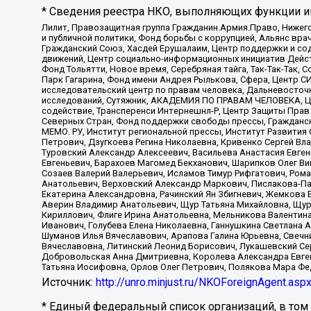
* Сведения реестра НКО, выполняющих функции ин
Лилит, Правозащитная группа Гражданин.Армия.Право, Нижего
и публичной политики, Фонд борьбы с коррупцией, Альянс вр
Гражданский Союз, Хасдей Ерушалаим, Центр поддержки и сод
движений, Центр социально-информационных инициатив Дейс
Фонд Тольятти, Новое время, Серебряная тайга, Так-Так-Так,
Парк Гагарина, Фонд имени Андрея Рылькова, Сфера, Центр С
исследовательский центр по правам человека, Дальневосточн
исследований, Сутяжник, АКАДЕМИЯ ПО ПРАВАМ ЧЕЛОВЕКА, Це
содействие, Трансперенси Интернешнл-Р, Центр Защиты Прав
Северных Стран, Фонд поддержки свободы прессы, Гражданск
МЕМО. РУ, Институт региональной прессы, Институт Развити
Петрович, Дзугкоева Регина Николаевна, Кривенко Сергей В
Туровский Александр Алексеевич, Васильева Анастасия Евген
Евгеньевич, Барахоев Магомед Бекханович, Шарипков Олег В
Созаев Валерий Валерьевич, Исламов Тимур Рифгатович, Рома
Анатольевич, Верховский Александр Маркович, Пислакова-Па
Екатерина Александровна, Рачинский Ян Збигневич, Жемкова 
Аверин Владимир Анатольевич, Щур Татьяна Михайловна, Щур
Кириллович, Флиге Ирина Анатольевна, Мельникова Валентин
Иванович, Голубева Елена Николаевна, Ганнушкина Светлана 
Шуманов Илья Вячеславович, Арапова Галина Юрьевна, Свечн
Вячеславовна, Литинский Леонид Борисович, Лукашевский Се
Добровольская Анна Дмитриевна, Королева Александра Евген
Татьяна Иосифовна, Орлов Олег Петрович, Полякова Мара Фе
Источник:
http://unro.minjust.ru/NKOForeignAgent.asp
* Единый федеральный список организаций, в том