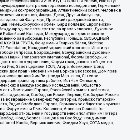
ый Республиканский Институт, Открытая Россия, Институт
ждународный центр электоральных исследований, Германский
мирный конгресс украинцев, Атлантический совет, Человек в
звлечения органов, Фалунь Дафа, Друзья Фалуньгун,
еследований Фалуньгун, Пражский гражданский центр,
цев, Немецко-русский обмен, Бард колледж, Европейский
Международное партнерство за права человека, Духовное
ый Библейский Колледж, Международное христианское
аблюдению за выборами, Республика Польша, СВОБОДНЫЙ
АХИСНА ГРУПА, Фонд имени Генриха Бёлля, Stichting
t 22 Foundation, Канадский украинский конгресс, Институт
вободная пресса, Возрождение, Всеукраинский духовный
х Наций, Transparеncy International, Форум Свободных
ударственного управления, Форум гражданского общества
ией Инк, Завет церквей TCCN, Агора, Всемирный фонд
сский дом прав человека имени Бориса Звозскова, Дом прав
ских исследований им Вилфрида Мартенса, Сетевое
едерация транспортных рабочих, ИстЧам Финланд,
ропейских и международных исследований, Общество
я сеть Восточная Европа, Российский комитет действия,
жба поддержки, Свободная Россия Берлин, Свободная Россия
оюз за возвращение Северных территорий, Крымскотатарский
 креста, Радио Свободная Европа, Германское общество изучения
 Форум имени Льва Копелева, American Councils for
международных отношений и государственной политики им Питера
Свобод, Фонд Бориса Немцова за Свободу, Фонд имени
ion of Karelia, Вернись живым, Фридом Хаус, СОТА медиа,