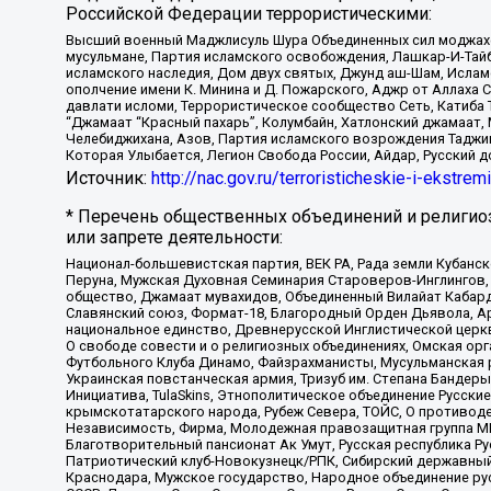
Российской Федерации террористическими:
Высший военный Маджлисуль Шура Объединенных сил моджахедо
мусульмане, Партия исламского освобождения, Лашкар-И-Тай
исламского наследия, Дом двух святых, Джунд аш-Шам, Ислам
ополчение имени К. Минина и Д. Пожарского, Аджр от Аллаха 
давлати исломи, Террористическое сообщество Сеть, Катиба Та
“Джамаат “Красный пахарь”, Колумбайн, Хатлонский джамаат, 
Челебиджихана, Азов, Партия исламского возрождения Таджи
Которая Улыбается, Легион Свобода России, Айдар, Русский 
Источник:
http://nac.gov.ru/terroristicheskie-i-ekstrem
* Перечень общественных объединений и религио
или запрете деятельности:
Национал-большевистская партия, ВЕК РА, Рада земли Кубан
Перуна, Мужская Духовная Семинария Староверов-Инглингов, 
общество, Джамаат мувахидов, Объединенный Вилайат Кабарды
Славянский союз, Формат-18, Благородный Орден Дьявола, А
национальное единство, Древнерусской Инглистической церк
О свободе совести и о религиозных объединениях, Омская ор
Футбольного Клуба Динамо, Файзрахманисты, Мусульманская р
Украинская повстанческая армия, Тризуб им. Степана Бандеры,
Инициатива, TulaSkins, Этнополитическое объединение Русски
крымскотатарского народа, Рубеж Севера, ТОЙС, О противоде
Независимость, Фирма, Молодежная правозащитная группа МПГ
Благотворительный пансионат Ак Умут, Русская республика Рус
Патриотический клуб-Новокузнецк/РПК, Сибирский державный 
Краснодара, Мужское государство, Народное объединение ру