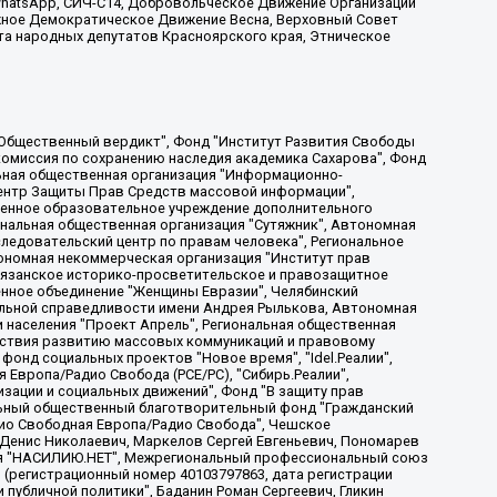
, WhatsApp, СИЧ-С14, Добровольческое Движение Организации
жное Демократическое Движение Весна, Верховный Совет
та народных депутатов Красноярского края, Этническое
, Дальневосточное общественное движение "Маяк", Санкт-Петербургская ЛГБТ-инициативная группа "Выход", Инициативная группа ЛГБТ+ "Реверс", Алексеев Андрей Викторович, Бекбулатова Таисия Львовна, Беляев Иван Михайлович, Владыкина Елена Сергеевна, Гельман Марат Александрович, Никульшина Вероника Юрьевна, Толоконникова Надежда Андреевна, Шендерович Виктор Анатольевич, Общество с ограниченной ответственностью "Данное сообщение", Общество с ограниченной ответственностью Издательский дом "Новая глава", Айнбиндер Александра Александровна, Московский комьюнити-центр для ЛГБТ+инициатив, Благотворительный фонд развития филантропии, Deutsche Welle (Германия, Kurt-Schumacher-Strasse 3, 53113 Bonn), Борзунова Мария Михайловна, Воробьев Виктор Викторович, Голубева Анна Львовна, Константинова Алла Михайловна, Малкова Ирина Владимировна, Мурадов Мурад Абдулгалимович, Осетинская Елизавета Николаевна, Понасенков Евгений Николаевич, Ганапольский Матвей Юрьевич, Киселев Евгений Алексеевич, Борухович Ирина Григорьевна, Дремин Иван Тимофеевич, Дубровский Дмитрий Викторович, Красноярская региональная общественная организация поддержки и развития альтернативных образовательных технологий и межкультурных коммуникаций "ИНТЕРРА", Маяковская Екатерина Алексеевна, Фейгин Марк Захарович, Филимонов Андрей Викторович, Дзугкоева Регина Николаевна, Доброхотов Роман Александрович, Дудь Юрий Александрович, Елкин Сергей Владимирович, Кругликов Кирилл Игоревич, Сабунаева Мария Леонидовна, Семенов Алексей Владимирович, Шаинян Карен Багратович, Шульман Екатерина Михайловна, Асафьев Артур Валерьевич, Вахштайн Виктор Семенович, Венедиктов Алексей Алексеевич, Лушникова Екатерина Евгеньевна, Волков Леонид Михайлович, Невзоров Александр Глебович, Пархоменко Сергей Борисович, Сироткин Ярослав Николаевич, Кара-Мурза Владимир Владимирович, Баранова Наталья Владимировна, Гозман Леонид Яковлевич, Кагарлицкий Борис Юльевич, Климарев Михаил Валерьевич, Милов Владимир Станиславович, Автономная некоммерческая организация Краснодарский центр современного искусства "Типография", Моргенштерн Алишер Тагирович, Соболь Любовь Эдуардовна, Общество с ограниченной ответственностью "ЛИЗА НОРМ", Каспаров Гарри Кимович, Ходорковский Михаил Борисович, Общество с ограниченной ответственностью "Апрельские тезисы", Данилович Ирина Брониславовна, Кашин Олег Владимирович, Петров Николай Владимирович, Пивоваров Алексей Владимирович, Соколов Михаил Владимирович, Цветкова Юлия Владимировна, Чичваркин Евгений Александрович, Комитет против пыток/Команда против пыток, Общество с ограниченной ответственностью "Первый научный", Общество с ограниченной ответственностью "Вертолет и ко", Белоцерковская Вероника Борисовна, Кац Максим Евгеньевич, Лазарева Татьяна Юрьевна, Шаведдинов Руслан Табризович, Яшин Илья Валерьевич, Общество с ограниченной ответственностью "Иноагент ААВ", Алешковский Дмитрий Петрович, Альбац Евгения Марковна, Быков Дмитрий Львович, Галямина Юлия Евгеньевна, Лойко Сергей Леонидович, Мартынов Кирилл Константинович, Медведев Сергей Александрович, Крашенинников Федор Геннадиевич, Гордеева Катерина Вл