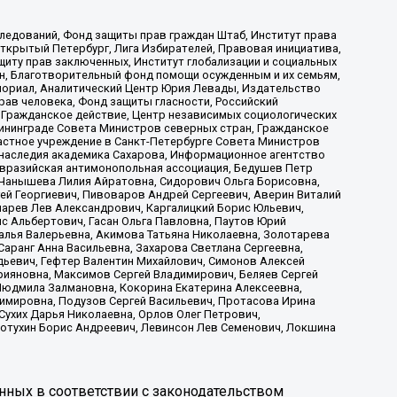
ледований, Фонд защиты прав граждан Штаб, Институт права
Открытый Петербург, Лига Избирателей, Правовая инициатива,
иту прав заключенных, Институт глобализации и социальных
н, Благотворительный фонд помощи осужденным и их семьям,
Мемориал, Аналитический Центр Юрия Левады, Издательство
рав человека, Фонд защиты гласности, Российский
 Гражданское действие, Центр независимых социологических
ининграде Совета Министров северных стран, Гражданское
астное учреждение в Санкт-Петербурге Совета Министров
 наследия академика Сахарова, Информационное агентство
Евразийская антимонопольная ассоциация, Бедушев Петр
 Чанышева Лилия Айратовна, Сидорович Ольга Борисовна,
гей Георгиевич, Пивоваров Андрей Сергеевич, Аверин Виталий
марев Лев Александрович, Каргалицкий Борис Юльевич,
с Альбертович, Гасан Ольга Павловна, Паутов Юрий
алья Валерьевна, Акимова Татьяна Николаевна, Золотарева
аранг Анна Васильевна, Захарова Светлана Сергеевна,
дьевич, Гефтер Валентин Михайлович, Симонов Алексей
рияновна, Максимов Сергей Владимирович, Беляев Сергей
 Людмила Залмановна, Кокорина Екатерина Алексеевна,
имировна, Подузов Сергей Васильевич, Протасова Ирина
Сухих Дарья Николаевна, Орлов Олег Петрович,
отухин Борис Андреевич, Левинсон Лев Семенович, Локшина
нных в соответствии с законодательством