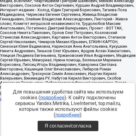
Для повышения удобства сайта мы используем
Источник:
https://minjust.gov.ru/uploaded/files/reestr-
cookies (
подробнее
). К сайту подключены
inostrannyih-agentov-22-03-2024.pdf
данные на
22.03.2024
сервисы Yandex.Metrika, LiveInternet, top.mail.ru,
которые также используют файлы cookies
Разработка -
(
подробнее
).
Я согласен/согласна