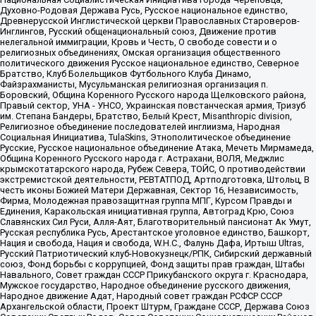
Духовно-Родовая Держава Русь, Русское национальное единство,
Древнерусской Инглистической церкви Православных Староверов-
Инглингов, Русский общенациональный союз, Движение против
нелегальной иммиграции, Кровь и Честь, О свободе совести и о
религиозных объединениях, Омская организация общественного
политического движения Русское национальное единство, Северное
Братство, Клуб Болельщиков Футбольного Клуба Динамо,
Файзрахманисты, Мусульманская религиозная организация п.
Боровский, Община Коренного Русского народа Щелковского района,
Правый сектор, УНА - УНСО, Украинская повстанческая армия, Тризуб
им. Степана Бандеры, Братство, Белый Крест, Misanthropic division,
Религиозное объединение последователей инглиизма, Народная
Социальная Инициатива, TulaSkins, Этнополитическое объединение
Русские, Русское национальное объединение Атака, Мечеть Мирмамеда,
Община Коренного Русского народа г. Астрахани, ВОЛЯ, Меджлис
крымскотатарского народа, Рубеж Севера, ТОЙС, О противодействии
экстремистской деятельности, РЕВТАТПОД, Артподготовка, Штольц, В
честь иконы Божией Матери Державная, Сектор 16, Независимость,
Фирма, Молодежная правозащитная группа МПГ, Курсом Правды и
Единения, Каракольская инициативная группа, Автоград Крю, Союз
Славянских Сил Руси, Алля-Аят, Благотворительный пансионат Ак Умут,
Русская республика Русь, Арестантское уголовное единство, Башкорт,
Нация и свобода, Нация и свобода, W.H.С., Фалунь Дафа, Иртыш Ultras,
Русский Патриотический клуб-Новокузнецк/РПК, Сибирский державный
союз, Фонд борьбы с коррупцией, Фонд защиты прав граждан, Штабы
Навального, Совет граждан СССР Прикубанского округа г. Краснодара,
Мужское государство, Народное объединение русского движения,
Народное движение Адат, Народный совет граждан РСФСР СССР
Архангельской области, Проект Штурм, Граждане СССР, Держава Союз