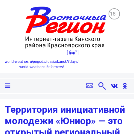
18+
world-weather.ru/pogoda/russia/kansk/7days/
world-weather.ru/informers/
Территория инициативной
молодежи «Юниор» — это
открытый региональный