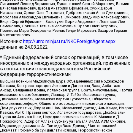
Литинский Леонид Борисович, Лукашевский Сергей Маркович, Бахмин
Вячеслав Иванович, Шабад Анатолий Ефимович, Сухих Дарья
Николаевна, Орлов Олег Петрович, Добровольская Анна Дмитриевна,
Королева Александра Евгеньевна, Смирнов Владимир Александрович,
Вицин Сергей Ефимович, Золотухин Борис Андреевич, Левинсон Лев
Семенович, Локшина Татьяна Иосифовна, Орлов Олег Петрович,
Полякова Мара Федоровна, Резник Генри Маркович, Захаров Герман
Константинович
Источник:
http://unro.minjust.ru/NKOForeignAgent.aspx
данные на
24.03.2022
* Единый федеральный список организаций, в том числе
иностранных и международных организаций, признанных
в соответствии с законодательством Российской
Федерации террористическими:
Высший военный Маджлисуль Шура Объединенных сил моджахедов
Кавказа, Конгресс народов Ичкерии и Дагестана, База, Асбат аль-
Ансар, Священная война, Исламская группа, Братья-мусульмане, Партия
исламского освобождения, Лашкар-И-Тайба, Исламская группа,
Движение Талибан, Исламская партия Туркестана, Общество
социальных реформ, Общество возрождения исламского наследия,
Дом двух святых, Джунд аш-Шам, Исламский джихад, Аль-Каида, Имарат
Кавказ, АБТО, Правый сектор, Исламское государство, Джабха аль-
Нусра ли-Ахль аш-Шам, Народное ополчение имени К. Минина и Д.
Пожарского, Аджр от Аллаха Субхану уа Тагьаля SHAM, АУМ Синрике,
Муджахеды джамаата Ат-Тавхида Валь-Джихад, Чистопольский
Джамаат, Рохнамо ба суи давлати исломи, Террористическое