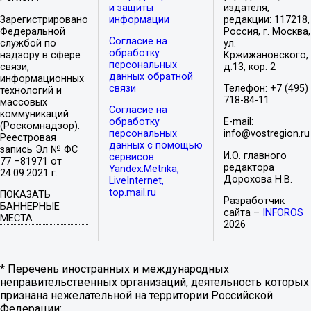
и защиты
издателя,
Зарегистрировано
информации
редакции: 117218,
Федеральной
Россия, г. Москва,
Согласие на
службой по
ул.
обработку
надзору в сфере
Кржижановского,
персональных
связи,
д.13, кор. 2
данных обратной
информационных
связи
Телефон: +7 (495)
технологий и
718-84-11
массовых
Согласие на
коммуникаций
обработку
E-mail:
(Роскомнадзор).
персональных
info@vostregion.ru
Реестровая
данных с помощью
запись Эл № ФС
И.О. главного
сервисов
77 –81971 от
редактора
Yandex.Metrika,
24.09.2021 г.
Дорохова Н.В.
LiveInternet,
top.mail.ru
ПОКАЗАТЬ
Разработчик
БАННЕРНЫЕ
сайта –
INFOROS
МЕСТА
2026
* Перечень иностранных и международных
неправительственных организаций, деятельность которых
признана нежелательной на территории Российской
Федерации: