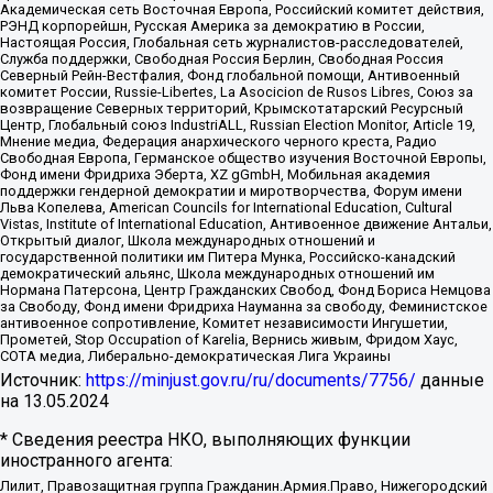
Академическая сеть Восточная Европа, Российский комитет действия,
РЭНД корпорейшн, Русская Америка за демократию в России,
Настоящая Россия, Глобальная сеть журналистов-расследователей,
Служба поддержки, Свободная Россия Берлин, Свободная Россия
Северный Рейн-Вестфалия, Фонд глобальной помощи, Антивоенный
комитет России, Russie-Libertes, La Asocicion de Rusos Libres, Союз за
возвращение Северных территорий, Крымскотатарский Ресурсный
Центр, Глобальный союз IndustriALL, Russian Election Monitor, Article 19,
Мнение медиа, Федерация анархического черного креста, Радио
Свободная Европа, Германское общество изучения Восточной Европы,
Фонд имени Фридриха Эберта, XZ gGmbH, Мобильная академия
поддержки гендерной демократии и миротворчества, Форум имени
Льва Копелева, American Councils for International Education, Cultural
Vistas, Institute of International Education, Антивоенное движение Антальи,
Открытый диалог, Школа международных отношений и
государственной политики им Питера Мунка, Российско-канадский
демократический альянс, Школа международных отношений им
Нормана Патерсона, Центр Гражданских Свобод, Фонд Бориса Немцова
за Свободу, Фонд имени Фридриха Науманна за свободу, Феминистское
антивоенное сопротивление, Комитет независимости Ингушетии,
Прометей, Stop Occupation of Karelia, Вернись живым, Фридом Хаус,
СОТА медиа, Либерально-демократическая Лига Украины
Источник:
https://minjust.gov.ru/ru/documents/7756/
данные
на
13.05.2024
* Сведения реестра НКО, выполняющих функции
иностранного агента:
Лилит, Правозащитная группа Гражданин.Армия.Право, Нижегородский