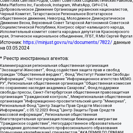
Советских Светлых Родов, Совет Советских Социалистических Районов,
Meta Platforms Inc, Facebook, Instagram, WhatsApp, СИЧ-С14,
Добровольческое Движение Организации украинских националистов,
Черный Комитет, Татарстанское Региональное Всетатарское
общественное движение, Невоград, Молодежное Демократическое
Движение Весна, Верховный Совет Татарской Автономной Советской
Социалистической Республики, Конгресс ойрат-калмыцкого народа,
Исполнительный комитет совета народных депутатов Красноярского
края, Этническое национальное объединение, ЛГБТ, Я.МЫ Сергей Фургал
Источник:
https://minjust.gov.ru/ru/documents/7822/
данные
на
03.05.2024
* Реестр иностранных агентов:
Калининградская региональная общественная организация "Экозащита!-Женсовет", Фонд содействия защите прав и свобод граждан "Общественный вердикт", Фонд "Институт Развития Свободы Информации", Частное учреждение "Информационное агентство МЕМО. РУ", Региональная общественная организация "Общественная комиссия по сохранению наследия академика Сахарова", Фонд поддержки свободы прессы, Санкт-Петербургская общественная правозащитная организация "Гражданский контроль", Межрегиональная общественная организация "Информационно-просветительский центр "Мемориал", Региональный Фонд "Центр Защиты Прав Средств Массовой Информации", с 05.12.2023 Фонд "Центр Защиты Прав Средств массовой информации", Региональная общественная благотворительная организация помощи беженцам и мигрантам "Гражданское содействие", Негосударственное образовательное учреждение дополнительного профессионального образования (повышение квалификации) специалистов "АКАДЕМИЯ ПО ПРАВАМ ЧЕЛОВЕКА", Свердловская региональная общественная организация "Сутяжник", Автономная некоммерческая организация "Центр независимых социологических исследований", Союз общественных объединений "Российский исследовательский центр по правам человека", Региональное общественное учреждение научно-информационный центр "МЕМОРИАЛ", Некоммерческая организация "Фонд защиты гласности", Автономная некоммерческая организация "Институт прав человека", Городская общественная организация "Екатеринбургское общество "МЕМОРИАЛ", Городская общественная организация "Рязанское историко-просветительское и правозащитное общество "Мемориал" (Рязанский Мемориал), Челябинский региональный орган общественной самодеятельности – женское общественное объединение "Женщины Евразии", Челябинский региональный орган общественной самодеятельности "Уральская правозащитная группа", Фонд содействия защите здоровья и социальной справедливости имени Андрея Рылькова, Автономная Некоммерческая Организация "Аналитический Центр Юрия Левады", Автономная некоммерческая организация социальной поддержки населения "Проект Апрель", Региональная общественная организация помощи женщинам и детям, находящимся в кризисной ситуации "Информационно-методический центр "Анна", Фонд содействия развитию массовых коммуникаций и правовому просвещению "Так-так-Так", Фонд содействия устойчивому развитию "Серебряная тайга", Свердловский региональный общественный фонд социальных проектов "Новое время", "Idel.Реалии", Кавказ.Реалии, Крым.Реалии, Телеканал Настоящее Время, Татаро-башкирская служба Радио Свобода (Azatliq Radiosi), Радио Свободная Европа/Радио Свобода (PCE/PC), "Сибирь.Реалии", "Фактограф", Благотворительный фонд помощи осужденным и их семьям, Автономная некоммерческая организация "Институт глобализации и социальных движений", Фонд "В защиту прав заключенных", Частное учреждение "Центр поддержки и содействия развитию средств массовой информации", Пензенский региональный общественный благотворительный фонд "Гражданский союз", "Север.Реалии", Некоммерческая организация Фонд "Правовая инициатива", Общество с ограниченной ответственностью "Радио Свободная Европа/Радио Свобода", Чешское информационное агентство "MEDIUM-ORIENT", Красноярская региональная общественная организация "Мы против СПИДа", Камалягин Денис Николаевич, Маркелов Сергей Евгеньевич, Пономарев Лев Александрович, Савицкая Людмила Алексеевна, Автономная некоммерческая организация "Центр по работе с проблемой насилия "НАСИЛИЮ.НЕТ", Межрегиональный профессиональный союз работников здравоохранения "Альянс врачей", Юридическое лицо, зарегистрированное в Латвийской Республике, SIA "Medusa Project" (регистрационный номер 40103797863, дата регистрации 10.06.2014), Некоммерческая организация "Фонд по борьбе с коррупцией", Автономная некоммерческая организация "Институт права и публичной политики", Баданин Роман Сергеевич, Гликин Максим Александрович, Железнова Мария Михайловна, Лукьянова Юлия Сергеевна, Маетная Елизавета Витальевна, Маняхин Петр Борисович, Чуракова Ольга Владимировна, Ярош Юлия Петровна, Юридическое лицо "The Insider SIA", зарегистрированное в Риге, Латвийская Республика (дата регистрации 26.06.2015), являющееся администратором доменного имени интернет-издания "The Insider SIA", https://theins.ru, Постернак Алексей Евгеньевич, Рубин Михаил Аркадьевич, Анин Роман Александрович, Юридическое лицо Istories fonds, зарегистрированное в Латвийской Республике (регистрационный номер 50008295751, дата регистрации 24.02.2020), Великовский Дмитрий Александрович, Долинина Ирина Николаевна, Мароховская Алеся Алексеевна, Шлейнов Роман Юрьевич, Шмагун Олеся Валентиновна, Общество с ограниченной ответственностью "Альтаир 2021", Общество с ограниченной ответственностью "Вега 2021", Общество с ограниченной ответственностью "Главный редактор 2021", Общество с ограниченной ответственностью "Ромашки монолит", Важенков Артем Валерьевич, Ивановская областная общественная организация "Центр гендерных исследований", Гурман Юрий Альбертович, Медиапроект "ОВД-Инфо", Егоров Владимир Владимирович, Жилинский Владимир Александрович, Общество с ограниченной ответственностью "ЗП", Иванова София Юрьевна, Карезина Инна Павловна, Кильтау Екатерина Викторовна, Петров Алексей Викторович, Пискунов Сергей Евгеньевич, Смирнов Сергей Сергеевич, Тихонов Михаил Сергеевич, Общество с ограниченной ответственностью "ЖУРНАЛИСТ-ИНОСТРАННЫЙ АГЕНТ", Арапова Галина Юрьевна, Вольтская Татьяна Анатольевна, Американская компания "Mason G.E.S. Anonymous Foundation" (США), являющаяся владельцем интернет-издания https://mnews.world/, Компания "Stichting Bellingcat", зарегистрированная в Нидерландах (дата регистрации 11.07.2018), Захаров Андрей Вячеславович, Клепиковская Екатерина Дмитриевна, Общество с ограниченной ответственностью "МЕМО", Перл Роман Александрович, Симонов Евгений Алексеевич, Соловьева Елена Анатольевна, Сотников Даниил Владимирович, Сурначева Елизавета Дмитриевна, Автономная некоммерческая организация по защите прав человека и информированию населения "Якутия – Наше Мнение", Общество с ограниченной ответственностью "Москоу диджитал медиа", с 26.01.2023 Общество с ограниченной ответственностью "Чайка Белые сады", Ветошкина Валерия Валерьевна, Заговора Максим Александрович, Межрегиональное общественное движение "Российская ЛГБТ - сеть", Оленичев Максим Владимирович, Павлов Иван Юрьевич, Скворцова Елена Сергеевна, Общество с ограниченной ответственностью "Как бы инагент", Кочетков Игорь Викторович, Общество с ограниченной ответственностью "Честные выборы", Еланчик Олег Александрович, Общество с ограниченной ответственностью "Нобелевский призыв", Гималова Регина Эмилевна, Григорьев Андрей Валерьевич, Григорьева Алина Александровна, Ассоциация по содействию защите прав призывников, альтернативнослужащих и военнослужащих "Правозащитная группа "Гражданин.Армия.Право", Хисамова Регина Фаритовна, Автономная некоммерческая организация по реализации социально-правовых программ "Лилит", Дальневосточное общественное движение "Маяк", Санкт-Петербургская ЛГБТ-инициативная группа "Выход", Инициативная группа ЛГБТ+ "Реверс", Алексеев Андрей Викторович, Бекбулатова Таисия Львовна, Беляев Иван Михайлович, Владыкина Елена Сергеевна, Гельман Марат Александрович, Никульшина Вероника Юрьевна, Толоконникова Надежда Андреевна, Шендерович Виктор Анатольевич, Общество с ограниченной ответственностью "Данное сообщение", Общество с ограниченной ответственностью Издательский дом "Новая глава", Айнбиндер Александра Александровна, Московский комьюнити-центр для ЛГБТ+инициатив, Благотворительный фонд развития филантропии, Deutsche Welle (Германия, Kurt-Schumacher-Strasse 3, 53113 Bonn), Борзунова Мария Михайловна, Воробьев Виктор Викторович, Голубева Анна Львовна, Константинова Алла Михайловна, Малкова Ирина Владимировна, Мурадов Мурад Абдулгалимович, Осетинская Елизавета Николаевна, Понасенков Евгений Николаевич, Ганапольский Матвей Юрьевич, Киселев Евгений Алексеевич, Борухович Ирина Григорьевна, Дремин Иван Тимофеевич, Дубровский Дмитрий Викторович, Красноярская региональная общественная организация поддержки и развития альтернативных образовательных технологий и межкультурных коммуникаций "ИНТЕРРА", Маяковская Екатерина Алексеевна, Фейгин Марк Захарович, Филимонов Андрей Викторович, Дзугкоева Регина Николаевна, Доброхотов Роман Александрович, Дудь Юрий Александрович, Елкин Сергей Владимирович, Кругликов Кирилл Игоревич, Сабунаева Мария Леонидовна, Семенов Алексей Владимирович, Шаинян Карен Багратович, Шульман Екатерина Михайловна, Асафьев Артур Валерьевич, Вахштайн Виктор Семенович, Венедиктов Алексей Алексеевич, Лушникова Екатерина Евгеньевна, Волков Леонид Михайлович, Невзоров Александр Глебович, Пархоменко Сергей Борисович, Сироткин Ярослав Николаевич, Кара-Мурза Владимир Владимирович, Баранова Наталья Владимировна, Гозман Леонид Яковлевич, Кагарлицкий Борис Юльевич, Климарев Михаил Валерьевич, Милов Владимир Станиславович, Автономная некоммерческая организация Краснодарский центр современного искусства "Типография", Моргенштерн Алишер Тагирович, Соболь Любовь Эдуардовна, Общество с ограниченной ответственностью "ЛИЗА НОРМ", Каспаров Гарри Кимович, Ходорковский Михаил Борисович, Общество с ограниченной ответственностью "Апрельские тезисы", Данилович Ирина Брониславовна, Кашин Олег Владимирович, Петров Николай Владимирович, Пивоваров Алексей Владимирович, Соколов Михаил Владимирович, Цветкова Юлия Владимировна, Чичваркин Евгений Александрович, Комитет против пыток/Команда против пыток, Общество с ограниченной ответственностью "Первый научный", Общество с ограниченной ответственностью "Вертолет и ко", Белоцерковская Вероника Борисовна, Кац Максим Евгеньевич, Лазарева Татьяна Юрьевна, Шаведдинов Руслан Табризович, Яшин Илья Валерьевич, Общество с ограниченной ответственностью "Иноагент ААВ", Алешковский Дмитрий Петрович, Альбац Евгения Марковна, Быков Дмитрий Львович, Галямина Юлия Евгеньевна, Лойко Сергей Леонидович, Мартынов Кирилл Константинович, Медведев Сергей Александрович, Крашенинников Федор Геннадиевич, Гордеева Катерина Вл