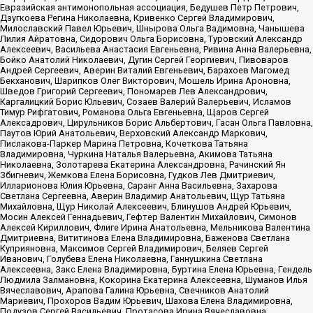
Евразийская антимонопольная ассоциация, Бедушев Петр Петрович,
Дзугкоева Регина Николаевна, Кривенко Сергей Владимирович,
Милославский Павел Юрьевич, Шнырова Ольга Вадимовна, Чанышева
Лилия Айратовна, Сидорович Ольга Борисовна, Туровский Александр
Алексеевич, Васильева Анастасия Евгеньевна, Ривина Анна Валерьевна,
Бойко Анатолий Николаевич, Дугин Сергей Георгиевич, Пивоваров
Андрей Сергеевич, Аверин Виталий Евгеньевич, Барахоев Магомед
Бекханович, Шарипков Олег Викторович, Мошель Ирина Ароновна,
Шведов Григорий Сергеевич, Пономарев Лев Александрович,
Каргалицкий Борис Юльевич, Созаев Валерий Валерьевич, Исламов
Тимур Рифгатович, Романова Ольга Евгеньевна, Щаров Сергей
Алексадрович, Цирульников Борис Альбертович, Гасан Ольга Павловна,
Паутов Юрий Анатольевич, Верховский Александр Маркович,
Пислакова-Паркер Марина Петровна, Кочеткова Татьяна
Владимировна, Чуркина Наталья Валерьевна, Акимова Татьяна
Николаевна, Золотарева Екатерина Александровна, Рачинский Ян
Збигневич, Жемкова Елена Борисовна, Гудков Лев Дмитриевич,
Илларионова Юлия Юрьевна, Саранг Анна Васильевна, Захарова
Светлана Сергеевна, Аверин Владимир Анатольевич, Щур Татьяна
Михайловна, Щур Николай Алексеевич, Блинушов Андрей Юрьевич,
Мосин Алексей Геннадьевич, Гефтер Валентин Михайлович, Симонов
Алексей Кириллович, Флиге Ирина Анатольевна, Мельникова Валентина
Дмитриевна, Вититинова Елена Владимировна, Баженова Светлана
Куприяновна, Максимов Сергей Владимирович, Беляев Сергей
Иванович, Голубева Елена Николаевна, Ганнушкина Светлана
Алексеевна, Закс Елена Владимировна, Буртина Елена Юрьевна, Гендель
Людмила Залмановна, Кокорина Екатерина Алексеевна, Шуманов Илья
Вячеславович, Арапова Галина Юрьевна, Свечников Анатолий
Мариевич, Прохоров Вадим Юрьевич, Шахова Елена Владимировна,
Подузов Сергей Васильевич, Протасова Ирина Вячеславовна,