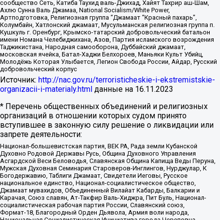
сообщество Сеть, Катиба Таухид валь-Джихад, Хайят Тахрир аш-Шам,
Ахлю Сунна Валь Джамаа, National Socialism/White Power,
Артподготовка, Религиозная группа “Джамаат “Красный пахарь”,
Колумбайн, Хатлонский джамаат, Мусульманская религиозная группа п.
Кушкуль г. Оренбург, Крымско-татарский добровольческий батальон
имени Номана Челебиджихана, Азов, Партия исламского возрождения
Таджикистана, Народная самооборона, Дуббайский джамаат,
московская ячейка, Батал-Хаджи Белхороев, Маньяки Культ Убийц,
Молодёжь Которая Улыбается, Легион Свобода России, Айдар, Русский
добровольческий корпус
Источник:
http://nac.gov.ru/terroristicheskie-i-ekstremistskie-
organizacii-i-materialy.html
данные на
16.11.2023
* Перечень общественных объединений и религиозных
организаций в отношении которых судом принято
вступившее в законную силу решение о ликвидации или
запрете деятельности:
Национал-большевистская партия, ВЕК РА, Рада земли Кубанской
Духовно Родовой Державы Русь, Община Духовного Управления
Асгардской Веси Беловодья, Славянская Община Капища Веды Перуна,
Мужская Духовная Семинария Староверов-Инглингов, Нурджулар, К
Богодержавию, Таблиги Джамаат, Свидетели Иеговы, Русское
национальное единство, Национал-социалистическое общество,
Джамаат мувахидов, Объединенный Вилайат Кабарды, Балкарии и
Карачая, Союз славян, Ат-Такфир Валь-Хиджра, Пит Буль, Национал-
социалистическая рабочая партия России, Славянский союз,
Формат-18, Благородный Орден Дьявола, Армия воли народа,
Национальная Социалистическая Инициатива города Череповца,