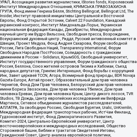
УРАЛ, Ассоциация развития журналистики, IStories fonds, Королевский
Институт Международных Отношений, КРИМСЬКА ПРАВОЗАХИСНА
ГРУПА, Фонд имени Генриха Бёлля, Stichting Bellingcat, Bellingcat Ltd, The
Insider, Институт правовой инициативы Центральной и Восточной
Европы, Фонд Открытой Эстонии, Calvert 22 Foundation, Канадский
украинский конгресс, Институт Макдональда-Лорье, Украинская
национальная федерация Канады, Декабристы, Международный
научный центр им Вудро Вильсона, Свободная пресса, Возрождение,
Всеукраинский духовный центр , Риддл, Русский антивоенный комитет в
Швеции, Проект Медуза, Фонд Андрея Сахарова, Форум свободной
России, Лига Свободных Наций, Transparеncy International, Форум
Свободных Народов ПостРоссии, Солидарность с гражданским
движением в России – Solidarus, КрымSOS, Свободный университет,
Институт государственного управления, Форум гражданского общества
Россия, Беллона, Союз жителей островов Тисима и Хабомаи, Съезд
народных депутатов, Гринпис Интернешнл, Фонд борьбы с коррупцией
Инк, Завет церквей TCCN, Агора, Всемирный фонд природы, BDR Novaja
Gazeta-Europe, Алтай проект, Образовательный дом прав человека
Чернигов, Фонд Дом Прав Человека, Белорусский дом прав человека
имени Бориса Звозскова, Дом прав человека Тбилиси, Дом прав
человека Ереван, Дом прав человека Крым, Центр дикого лосося, TVR
Studios, ТВ Дождь, Центр европейских исследований им Вилфрида
Мартенса, Сетевое объединение журналистов расследователей,
АЛЛАТРА, За свободную Россию, Свободная Бурятия, Uralic, UnKremlin,
Международная федерация транспортных рабочих, ИстЧам Финланд,
Гудзоновский институт, Фонд Демократического Развития,
Комитет-2024, Центрально-Европейский университет, Центр
восточноевропейских и международных исследований, Общество
Сторожевой башни, Библии и трактатов Свидетелей Иеговы,
Гражданский Совет, Центр анализа европейской политики,