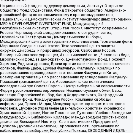
Национальный фонд в поддержку демократии, Институт Открытое
Общество Фонд Содействия, Фонд Открытое общество, Американо-
российский фонд по экономическому и правовому развитию,
Национальный Демократический Институт Международных Отношений,
MEDIA DEVELOPMENT INVESTMENT FUND, Международный
Республиканский Институт, Открытая Россия, Институт современной
России, Черноморский фонд регионального сотрудничества,
Европейская Платформа за Демократические Выборы,
Международный центр электоральных исследований, Германский фонд
Маршалла Соединенных Штатов, Тихоокеанский центр защиты
окружающей среды и природных ресурсов, Свободная Россия,
Всемирный конгресс украинцев, Атлантический совет, Человек в беде,
Европейский фонд за демократию, Джеймстаунский фонд, Прожект
Хармони, Родники дракона, Врачи против насильственного извлечения
органов, Фалунь Дафа, Друзья Фалуньгун, Фалуньгун, Коалиция по
расследованию преследования в отношении Фалуньгун в Китае,
Всемирная организация по расследованию преследований Фалуньгун,
Пражский гражданский центр, Ассоциация школ политических
исследований при Совете Европы, Центр либеральной современности,
Форум русскоязычных европейцев, Немецко-русский обмен, Бард
колледж, Европейский выбор, Фонд Ходорковского, Оксфордский
российский фонд, Фонд Будущее России, Компания свободы
информации, Проект Медиа, Международное партнерство за права
человека, Духовное Управление Евангельских Христиан Украинской
Христианской Церкви, Новое Поколение, Духовное Учебное Заведение
Международный Библейский Колледж, Международное христианское
движение, Всемирный Институт Саентологических Предприятий,
Церковь Духовной Технологии, Европейская сеть организаций по
наблюдению за выборами, Республика Польша, СВОБОДНЫЙ ИДЕЛЬ-