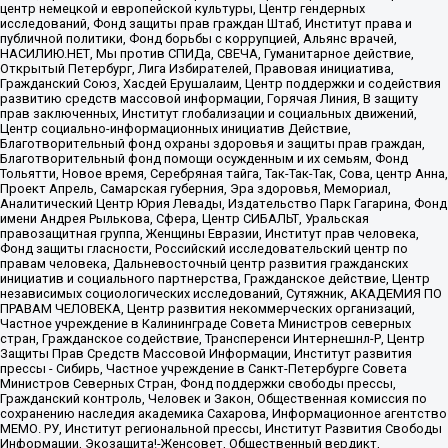
центр немецкой и европейской культуры, Центр гендерных
исследований, Фонд защиты прав граждан Штаб, Институт права и
публичной политики, Фонд борьбы с коррупцией, Альянс врачей,
НАСИЛИЮ.НЕТ, Мы против СПИДа, СВЕЧА, Гуманитарное действие,
Открытый Петербург, Лига Избирателей, Правовая инициатива,
Гражданский Союз, Хасдей Ерушалаим, Центр поддержки и содействия
развитию средств массовой информации, Горячая Линия, В защиту
прав заключенных, Институт глобализации и социальных движений,
Центр социально-информационных инициатив Действие,
Благотворительный фонд охраны здоровья и защиты прав граждан,
Благотворительный фонд помощи осужденным и их семьям, Фонд
Тольятти, Новое время, Серебряная тайга, Так-Так-Так, Сова, центр Анна,
Проект Апрель, Самарская губерния, Эра здоровья, Мемориал,
Аналитический Центр Юрия Левады, Издательство Парк Гагарина, Фонд
имени Андрея Рылькова, Сфера, Центр СИБАЛЬТ, Уральская
правозащитная группа, Женщины Евразии, Институт прав человека,
Фонд защиты гласности, Российский исследовательский центр по
правам человека, Дальневосточный центр развития гражданских
инициатив и социального партнерства, Гражданское действие, Центр
независимых социологических исследований, Сутяжник, АКАДЕМИЯ ПО
ПРАВАМ ЧЕЛОВЕКА, Центр развития некоммерческих организаций,
Частное учреждение в Калининграде Совета Министров северных
стран, Гражданское содействие, Трансперенси Интернешнл-Р, Центр
Защиты Прав Средств Массовой Информации, Институт развития
прессы - Сибирь, Частное учреждение в Санкт-Петербурге Совета
Министров Северных Стран, Фонд поддержки свободы прессы,
Гражданский контроль, Человек и Закон, Общественная комиссия по
сохранению наследия академика Сахарова, Информационное агентство
МЕМО. РУ, Институт региональной прессы, Институт Развития Свободы
Информации, Экозащита!-Женсовет, Общественный вердикт,