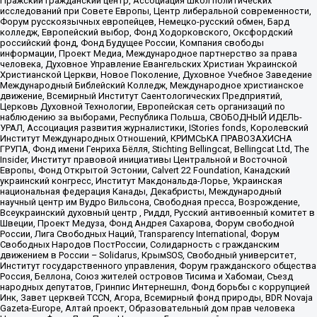
Пражский гражданский центр, Ассоциация школ политических
исследований при Совете Европы, Центр либеральной современности,
Форум русскоязычных европейцев, Немецко-русский обмен, Бард
колледж, Европейский выбор, Фонд Ходорковского, Оксфордский
российский фонд, Фонд Будущее России, Компания свободы
информации, Проект Медиа, Международное партнерство за права
человека, Духовное Управление Евангельских Христиан Украинской
Христианской Церкви, Новое Поколение, Духовное Учебное Заведение
Международный Библейский Колледж, Международное христианское
движение, Всемирный Институт Саентологических Предприятий,
Церковь Духовной Технологии, Европейская сеть организаций по
наблюдению за выборами, Республика Польша, СВОБОДНЫЙ ИДЕЛЬ-
УРАЛ, Ассоциация развития журналистики, IStories fonds, Королевский
Институт Международных Отношений, КРИМСЬКА ПРАВОЗАХИСНА
ГРУПА, Фонд имени Генриха Бёлля, Stichting Bellingcat, Bellingcat Ltd, The
Insider, Институт правовой инициативы Центральной и Восточной
Европы, Фонд Открытой Эстонии, Calvert 22 Foundation, Канадский
украинский конгресс, Институт Макдональда-Лорье, Украинская
национальная федерация Канады, Декабристы, Международный
научный центр им Вудро Вильсона, Свободная пресса, Возрождение,
Всеукраинский духовный центр , Риддл, Русский антивоенный комитет в
Швеции, Проект Медуза, Фонд Андрея Сахарова, Форум свободной
России, Лига Свободных Наций, Transparеncy International, Форум
Свободных Народов ПостРоссии, Солидарность с гражданским
движением в России – Solidarus, КрымSOS, Свободный университет,
Институт государственного управления, Форум гражданского общества
Россия, Беллона, Союз жителей островов Тисима и Хабомаи, Съезд
народных депутатов, Гринпис Интернешнл, Фонд борьбы с коррупцией
Инк, Завет церквей TCCN, Агора, Всемирный фонд природы, BDR Novaja
Gazeta-Europe, Алтай проект, Образовательный дом прав человека