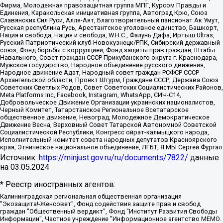
Фирма, Молодежная правозащитная группа МПГ, Курсом Правды и
Единения, Каракольская инициативная группа, Автоград Крю, Союз
Славянских Сил Руси, Алля-Аят, Благотворительный пансионат Ак Умут,
Русская республика Русь, Арестантское уголовное единство, Башкорт,
Нация и свобода, Нация и свобода, W.H.С., Фалунь Дафа, Иртыш Ultras,
Русский Патриотический клуб-Новокузнецк/РПК, Сибирский державный
союз, Фонд борьбы с коррупцией, Фонд защиты прав граждан, Штабы
Навального, Совет граждан СССР Прикубанского округа г. Краснодара,
Мужское государство, Народное объединение русского движения,
Народное движение Адат, Народный совет граждан РСФСР СССР
Архангельской области, Проект Штурм, Граждане СССР, Держава Союз
Советских Светлых Родов, Совет Советских Социалистических Районов,
Meta Platforms Inc, Facebook, Instagram, WhatsApp, СИЧ-С14,
Добровольческое Движение Организации украинских националистов,
Черный Комитет, Татарстанское Региональное Всетатарское
общественное движение, Невоград, Молодежное Демократическое
Движение Весна, Верховный Совет Татарской Автономной Советской
Социалистической Республики, Конгресс ойрат-калмыцкого народа,
Исполнительный комитет совета народных депутатов Красноярского
края, Этническое национальное объединение, ЛГБТ, Я.МЫ Сергей Фургал
Источник:
https://minjust.gov.ru/ru/documents/7822/
данные
на
03.05.2024
* Реестр иностранных агентов:
Калининградская региональная общественная организация "Экозащита!-Женсовет", Фонд содействия защите прав и свобод граждан "Общественный вердикт", Фонд "Институт Развития Свободы Информации", Частное учреждение "Информационное агентство МЕМО. РУ", Региональная общественная организация "Общественная комиссия по сохранению наследия академика Сахарова", Фонд поддержки свободы прессы, Санкт-Петербургская общественная правозащитная организация "Гражданский контроль", Межрегиональная общественная организация "Информационно-просветительский центр "Мемориал", Региональный Фонд "Центр Защиты Прав Средств Массовой Информации", с 05.12.2023 Фонд "Центр Защиты Прав Средств массовой информации", Региональная общественная благотворительная организация помощи беженцам и мигрантам "Гражданское содействие", Негосударственное образовательное учреждение дополнительного профессионального образования (повышение квалификации) специалистов "АКАДЕМИЯ ПО ПРАВАМ ЧЕЛОВЕКА", Свердловская региональная общественная организация "Сутяжник", Автономная некоммерческая организация "Центр независимых социологических исследований", Союз общественных объединений "Российский исследовательский центр по правам человека", Региональное общественное учреждение научно-информационный центр "МЕМОРИАЛ", Некоммерческая организация "Фонд защиты гласности", Автономная некоммерческая организация "Институт прав человека", Городская общественная организация "Екатеринбургское общество "МЕМОРИАЛ", Городская общественная организация "Рязанское историко-просветительское и правозащитное общество "Мемориал" (Рязанский Мемориал), Челябинский региональный орган общественной самодеятельности – женское общественное объединение "Женщины Евразии", Челябинский региональный орган общественной самодеятельности "Уральская правозащитная группа", Фонд содействия защите здоровья и социальной справедливости имени Андрея Рылькова, Автономная Некоммерческая Организация "Аналитический Центр Юрия Левады", Автономная некоммерческая организация социальной поддержки населения "Проект Апрель", Региональная общественная организация помощи женщинам и детям, находящимся в кризисной ситуации "Информационно-методический центр "Анна", Фонд содействия развитию массовых коммуникаций и правовому просвещению "Так-так-Так", Фонд содействия устойчивому развитию "Серебряная тайга", Свердловский региональный общественный фонд социальных проектов "Новое время", "Idel.Реалии", Кавказ.Реалии, Крым.Реалии, Телеканал Настоящее Время, Татаро-башкирская служба Радио Свобода (Azatliq Radiosi), Радио Свободная Европа/Радио Свобода (PCE/PC), "Сибирь.Реалии", "Фактограф", Благотворительный фонд помощи осужденным и их семьям, Автономная некоммерческая организация "Институт глобализации и социальных движений", Фонд "В защиту прав заключенных", Частное учреждение "Центр поддержки и содействия развитию средств массовой информации", Пензенский региональный общественный благотворительный фонд "Гражданский союз", "Север.Реалии", Некоммерческая организация Фонд "Правовая инициатива", Общество с ограниченной ответственностью "Радио Свободная Европа/Радио Свобода", Чешское информационное агентство "MEDIUM-ORIENT", Красноярская региональная общественная организация "Мы против СПИДа", Камалягин Денис Николаевич, Маркелов Сергей Евгеньевич, Пономарев Лев Александрович, Савицкая Людмила Алексеевна, Автономная некоммерческая организация "Центр по работе с проблемой насилия "НАСИЛИЮ.НЕТ", Межрегиональный профессиональный союз работников здравоохранения "Альянс врачей", Юридическое лицо, зарегистрированное в Латвийской Республике, SIA "Medusa Project" (регистрационный номер 40103797863, дата регистрации 10.06.2014), Некоммерческая организация "Фонд по борьбе с коррупцией", Автономная некоммерческая организация "Институт права и публичной политики", Баданин Роман Сергеевич, Гликин Максим Александрович, Железнова Мария Михайловна, Лукьянова Юлия Сергеевна, Маетная Елизавета Витальевна, Маняхин Петр Борисович, Чуракова Ольга Владимировна, Ярош Юлия Петровна, Юридическое лицо "The Insider SIA", зарегистрированное в Риге, Латвийская Республика (дата регистрации 26.06.2015), являющееся администратором доменного имени интернет-издания "The Insider SIA", https://theins.ru, Постернак Алексей Евгеньевич, Рубин Михаил Аркадьевич, Анин Роман Александрович, Юридическое лицо Istories fonds, зарегистрированное в Латвийской Республике (регистрационный номер 50008295751, дата регистрации 24.02.2020), Великовский Дмитрий Александрович, Долинина Ирина Николаевна, Мароховская Алеся Алексеевна, Шлейнов Роман Юрьевич, Шмагун Олеся Валентиновна, Общество с ограниченной ответственностью "Альтаир 2021", Общество с ограниченной ответственностью "Вега 2021", Общество с ограниченной ответственностью "Главный редактор 2021", Общество с ограниченной ответственностью "Ромашки монолит", Важенков Артем Валерьевич, Ивановская областная общественная организация "Центр гендерных исследований", Гурман Юрий Альбертович, Медиапроект "ОВД-Инфо", Егоров Владимир Владимирович, Жилинский Владимир Александрович, Общество с ограниченной ответственностью "ЗП", Иванова София Юрьевна, Карезина Инна Павловна, Кильтау Екатерина Викторовна, Петров Алексей Викторович, Пискунов Сергей Евгеньевич, Смирнов Сергей Сергеевич, Тихонов Михаил Сергеевич, Общество с ограниченной ответственностью "ЖУРНАЛИСТ-ИНОСТРАННЫЙ АГЕНТ", Арапова Галина Юрьевна, Вольтская Татьяна Анатольевна, Американская компания "Mason G.E.S. Anonymous Foundation" (США), являющаяся владельцем интернет-издания https://mnews.world/, Компания "Stichting Bellingcat", зарегистрированная в Нидерландах (дата регистрации 11.07.2018), Захаров Андрей Вячеславович, Клепиковская Екатерина Дмитриевна, Общество с ограниченной ответственностью "МЕМО", Перл Роман Александрович, Симонов Евгений Алексеевич, Соловьева Елена Анатольевна, Сотников Даниил Владимирович, Сурначева Елизавета Дмитриевна, Автономная некоммерческая организация по защите прав человека и информированию населения "Якутия – Наше Мнение", Общество с ограниченной ответственностью "Москоу диджитал медиа", с 26.01.2023 Общество с ограниченной ответственностью "Чайка Белые сады", Ветошкина Валерия Валерьевна, Заговора Максим Александрович, Межрегиональное общественное движение "Российская ЛГБТ - сеть", Оленичев Максим Владимирович, Павлов Иван Юрьевич, Скворцова Елена Сергеевна, Общество с ограниченной ответственностью "Как бы инагент", Кочетков Игорь Викторович, Общество с ограниченной ответственностью "Честные выборы", Еланчик Олег Александрович, Общество с ограниченной ответственностью "Нобелевский призыв", Гималова Регина Эмилевна, Григорьев Андрей Валерьевич, Григорьева Алина Александровна, Ассоциация по содействию защите прав призывников, альтернативнослужащих и военнослужащих "Правозащитная группа "Гражданин.Армия.Право", Хисамова Регина Фаритовна, Автономная некоммерческая организация по реализации социально-правовых программ "Лилит", Дальневосточное общественное движение "Маяк", Санкт-Петербургская ЛГБТ-инициативная группа "Выход", Инициативная группа ЛГБТ+ "Реверс", Алексеев Андрей Викторович, Бекбулатова Таисия Львовна, Беляев Иван Михайлович, Владыкина Елена Сергеевна, Гельман Марат Александрович, Никульшина Вероника Юрьевна, Толоконникова Надежда Андреевна, Шендерович Виктор Анатольевич, Общество с ограниченной ответственностью "Данное сообщение", Общество с ограниченной ответственностью Издательский дом "Новая глава", Айнбиндер Александра Александровна, Московский комьюнити-центр для ЛГБТ+инициатив, Благотворительный фонд развития филантропии, Deutsche Welle (Германия, Kurt-Schumacher-Strasse 3, 53113 Bonn), Борзунова Мария Михайловна, Воробьев Виктор Викторович, Голубева Анна Львовна, Константинова Алла Михайловна, Малкова Ирина Владимировна, Мурадов Мурад Абдулгалимович, Осетинская Елизавета Николаевна, Понасенков Евгений Николаевич, Ганапольский Матвей Юрьевич, Киселев Евгений Алексеевич, Борухович Ирина Григорьевна, Дремин Иван Тимофеевич, Дубровский Дмитрий Викторович, Красноярская региональная общественная организация поддержки и развития альтернативных образовательных технологий и межкультурных коммуникаций "ИНТЕРРА", Маяковская Екатерина Алексеевна, Фейгин Марк Захарович, Филимонов Андрей Викторович, Дзугкоева Регина Николаевна, Доброхотов Роман Александрович, Дудь Юрий Александрович, Елкин Сергей Владимирович, Кругликов Кирилл Игоревич, Сабунаева Мария Леонидовна, Семенов Алексей Владимирович, Шаинян Карен Багратович, Шульман Екатерина Михайловна, Асафьев Артур Валерьевич, Вахштайн Виктор Семенович, Венедиктов Алексей Алексеевич, Лушникова Екатерина Евгеньевна, Волков Леонид Михайлович, Невзоров Александр Глебович, Пархоменко Сергей Борисович, Сироткин Ярослав Николаевич, Кара-Мурза Владимир Владимирович, Баранова Наталья Владимировна, Гозман Леонид Яковлевич, Кагарлицкий Борис Юльевич, Климарев Михаил Валерьевич, Милов Владимир Станиславович, Автономная некоммерческая организация Краснодарский центр современного искусства "Типография", Моргенштерн Алишер Тагирович, Соболь Любовь Эдуардовна, Общество с ограниченной ответственностью "ЛИЗА НОРМ", Каспаров Гарри Кимович, Ходорковский Михаил Борисович, Общество с ограниченной ответственностью "Апрельские тезисы", Данилович Ирина Брониславовна, Кашин Олег Владимирович, Петров Николай Владимирович, Пивоваров Алексей Владимирович, Соколов Михаил Владимирович, Цветкова Юлия Владимировна, Чичваркин Евгений Александрович, Комитет против пыток/Команда против пыток, Общество с ограниченной ответственностью "Первый научный", Общество с ограниченной ответственностью "Вертолет и ко", Белоцерковская Вероника Борисовна, Кац Максим Евгеньевич, Лазарева Татьяна Юрьевна, Шаведдинов Руслан Табризович, Яшин Илья Валерьевич, Общество с ограниченной ответственностью "Иноагент ААВ", Алешковский Дмитрий Петрович, Альбац Евгения Марковна, Быков Дмитрий Львович, Галямина Юлия Евгеньевна, Лойко Сергей Леонидович, Мартынов Кирилл Константинович, Медведев Сергей Александрович, Крашенинников Федор Геннадиевич, Гордеева Катерина Вл