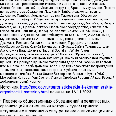
Кавказа, Конгресс народов Ичкерии и Дагестана, База, Асбат аль-
Ансар, Священная война, Исламская группа, Братья-мусульмане, Партия
исламского освобождения, Лашкар-И-Тайба, Исламская группа,
Движение Талибан, Исламская партия Туркестана, Общество
социальных реформ, Общество возрождения исламского наследия,
Дом двух святых, Джунд аш-Шам, Исламский джихад, Аль-Каида, Имарат
Кавказ, АБТО, Правый сектор, Исламское государство, Джабха аль-
Нусра ли-Ахль аш-Шам, Народное ополчение имени К. Минина и Д.
Пожарского, Аджр от Аллаха Субхану уа Тагьаля SHAM, АУМ Синрике,
Муджахеды джамаата Ат-Тавхида Валь-Джихад, Чистопольский
Джамаат, Рохнамо ба суи давлати исломи, Террористическое
сообщество Сеть, Катиба Таухид валь-Джихад, Хайят Тахрир аш-Шам,
Ахлю Сунна Валь Джамаа, National Socialism/White Power,
Артподготовка, Религиозная группа “Джамаат “Красный пахарь”,
Колумбайн, Хатлонский джамаат, Мусульманская религиозная группа п.
Кушкуль г. Оренбург, Крымско-татарский добровольческий батальон
имени Номана Челебиджихана, Азов, Партия исламского возрождения
Таджикистана, Народная самооборона, Дуббайский джамаат,
московская ячейка, Батал-Хаджи Белхороев, Маньяки Культ Убийц,
Молодёжь Которая Улыбается, Легион Свобода России, Айдар, Русский
добровольческий корпус
Источник:
http://nac.gov.ru/terroristicheskie-i-ekstremistskie-
organizacii-i-materialy.html
данные на
16.11.2023
* Перечень общественных объединений и религиозных
организаций в отношении которых судом принято
вступившее в законную силу решение о ликвидации или
запрете деятельности: