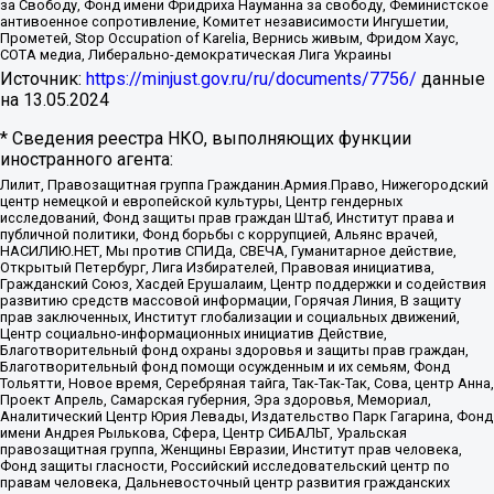
за Свободу, Фонд имени Фридриха Науманна за свободу, Феминистское
антивоенное сопротивление, Комитет независимости Ингушетии,
Прометей, Stop Occupation of Karelia, Вернись живым, Фридом Хаус,
СОТА медиа, Либерально-демократическая Лига Украины
Источник:
https://minjust.gov.ru/ru/documents/7756/
данные
на
13.05.2024
* Сведения реестра НКО, выполняющих функции
иностранного агента:
Лилит, Правозащитная группа Гражданин.Армия.Право, Нижегородский
центр немецкой и европейской культуры, Центр гендерных
исследований, Фонд защиты прав граждан Штаб, Институт права и
публичной политики, Фонд борьбы с коррупцией, Альянс врачей,
НАСИЛИЮ.НЕТ, Мы против СПИДа, СВЕЧА, Гуманитарное действие,
Открытый Петербург, Лига Избирателей, Правовая инициатива,
Гражданский Союз, Хасдей Ерушалаим, Центр поддержки и содействия
развитию средств массовой информации, Горячая Линия, В защиту
прав заключенных, Институт глобализации и социальных движений,
Центр социально-информационных инициатив Действие,
Благотворительный фонд охраны здоровья и защиты прав граждан,
Благотворительный фонд помощи осужденным и их семьям, Фонд
Тольятти, Новое время, Серебряная тайга, Так-Так-Так, Сова, центр Анна,
Проект Апрель, Самарская губерния, Эра здоровья, Мемориал,
Аналитический Центр Юрия Левады, Издательство Парк Гагарина, Фонд
имени Андрея Рылькова, Сфера, Центр СИБАЛЬТ, Уральская
правозащитная группа, Женщины Евразии, Институт прав человека,
Фонд защиты гласности, Российский исследовательский центр по
правам человека, Дальневосточный центр развития гражданских