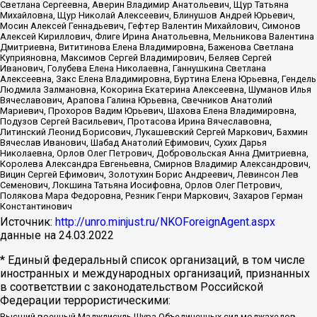
Светлана Сергеевна, Аверин Владимир Анатольевич, Щур Татьяна
Михайловна, Щур Николай Алексеевич, Блинушов Андрей Юрьевич,
Мосин Алексей Геннадьевич, Гефтер Валентин Михайлович, Симонов
Алексей Кириллович, Флиге Ирина Анатольевна, Мельникова Валентина
Дмитриевна, Вититинова Елена Владимировна, Баженова Светлана
Куприяновна, Максимов Сергей Владимирович, Беляев Сергей
Иванович, Голубева Елена Николаевна, Ганнушкина Светлана
Алексеевна, Закс Елена Владимировна, Буртина Елена Юрьевна, Гендель
Людмила Залмановна, Кокорина Екатерина Алексеевна, Шуманов Илья
Вячеславович, Арапова Галина Юрьевна, Свечников Анатолий
Мариевич, Прохоров Вадим Юрьевич, Шахова Елена Владимировна,
Подузов Сергей Васильевич, Протасова Ирина Вячеславовна,
Литинский Леонид Борисович, Лукашевский Сергей Маркович, Бахмин
Вячеслав Иванович, Шабад Анатолий Ефимович, Сухих Дарья
Николаевна, Орлов Олег Петрович, Добровольская Анна Дмитриевна,
Королева Александра Евгеньевна, Смирнов Владимир Александрович,
Вицин Сергей Ефимович, Золотухин Борис Андреевич, Левинсон Лев
Семенович, Локшина Татьяна Иосифовна, Орлов Олег Петрович,
Полякова Мара Федоровна, Резник Генри Маркович, Захаров Герман
Константинович
Источник:
http://unro.minjust.ru/NKOForeignAgent.aspx
данные на
24.03.2022
* Единый федеральный список организаций, в том числе
иностранных и международных организаций, признанных
в соответствии с законодательством Российской
Федерации террористическими:
Высший военный Маджлисуль Шура Объединенных сил моджахедов