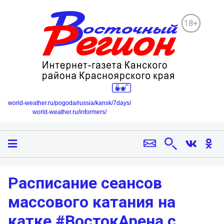
18+
world-weather.ru/pogoda/russia/kansk/7days/
world-weather.ru/informers/
Расписание сеансов
массового катания на
катке #ВостокАрена с