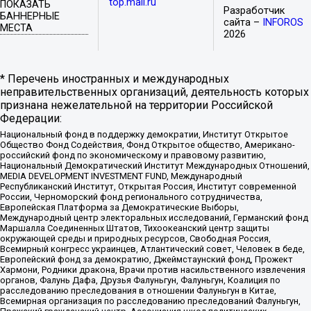
top.mail.ru
ПОКАЗАТЬ
Разработчик
БАННЕРНЫЕ
сайта –
INFOROS
МЕСТА
2026
* Перечень иностранных и международных
неправительственных организаций, деятельность которых
признана нежелательной на территории Российской
Федерации:
Национальный фонд в поддержку демократии, Институт Открытое
Общество Фонд Содействия, Фонд Открытое общество, Американо-
российский фонд по экономическому и правовому развитию,
Национальный Демократический Институт Международных Отношений,
MEDIA DEVELOPMENT INVESTMENT FUND, Международный
Республиканский Институт, Открытая Россия, Институт современной
России, Черноморский фонд регионального сотрудничества,
Европейская Платформа за Демократические Выборы,
Международный центр электоральных исследований, Германский фонд
Маршалла Соединенных Штатов, Тихоокеанский центр защиты
окружающей среды и природных ресурсов, Свободная Россия,
Всемирный конгресс украинцев, Атлантический совет, Человек в беде,
Европейский фонд за демократию, Джеймстаунский фонд, Прожект
Хармони, Родники дракона, Врачи против насильственного извлечения
органов, Фалунь Дафа, Друзья Фалуньгун, Фалуньгун, Коалиция по
расследованию преследования в отношении Фалуньгун в Китае,
Всемирная организация по расследованию преследований Фалуньгун,