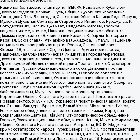
Национал-большевистская партия, ВЕК РА, Рада земли Кубанской
Духовно Родовой Державы Русь, Община Духовного Управления
Асгардской Веси Беловодья, Славянская Община Капища Веды Перуна,
Мужская Духовная Семинария Староверов-Инглингов, Нурджулар, К
Богодержавию, Таблиги Джамаат, Свидетели Иеговы, Русское
национальное единство, Национал-социалистическое общество,
Джамаат мувахидов, Объединенный Вилайат Кабарды, Балкарии и
Карачая, Союз славян, Ат-Такфир Валь-Хиджра, Пит Буль, Национал-
социалистическая рабочая партия России, Славянский союз,
Формат-18, Благородный Орден Дьявола, Армия воли народа,
Национальная Социалистическая Инициатива города Череповца,
Духовно-Родовая Держава Русь, Русское национальное единство,
Древнерусской Инглистической церкви Православных Староверов-
Инглингов, Русский общенациональный союз, Движение против
нелегальной иммиграции, Кровь и Честь, О свободе совести и о
религиозных объединениях, Омская организация общественного
политического движения Русское национальное единство, Северное
Братство, Клуб Болельщиков Футбольного Клуба Динамо,
Файзрахманисты, Мусульманская религиозная организация п.
Боровский, Община Коренного Русского народа Щелковского района,
Правый сектор, УНА - УНСО, Украинская повстанческая армия, Тризуб
им. Степана Бандеры, Братство, Белый Крест, Misanthropic division,
Религиозное объединение последователей инглиизма, Народная
Социальная Инициатива, TulaSkins, Этнополитическое объединение
Русские, Русское национальное объединение Атака, Мечеть Мирмамеда,
Община Коренного Русского народа г. Астрахани, ВОЛЯ, Меджлис
крымскотатарского народа, Рубеж Севера, ТОЙС, О противодействии
экстремистской деятельности, РЕВТАТПОД, Артподготовка, Штольц, В
честь иконы Божией Матери Державная, Сектор 16, Независимость,