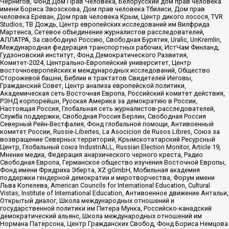
Чернигов, Фонд Дом Прав Человека, Белорусский дом прав человека
имени Бориса Звозскова, Дом прав человека Тбилиси, Дом прав
человека Ереван, Дом прав человека Крым, Центр дикого лосося, TVR
Studios, ТВ Дождь, Центр европейских исследований им Вилфрида
Мартенса, Сетевое объединение журналистов расследователей,
АЛЛАТРА, За свободную Россию, Свободная Бурятия, Uralic, UnKremlin,
Международная федерация транспортных рабочих, ИстЧам Финланд,
Гудзоновский институт, Фонд Демократического Развития,
Комитет-2024, Центрально-Европейский университет, Центр
восточноевропейских и международных исследований, Общество
Сторожевой башни, Библии и трактатов Свидетелей Иеговы,
Гражданский Совет, Центр анализа европейской политики,
Академическая сеть Восточная Европа, Российский комитет действия,
РЭНД корпорейшн, Русская Америка за демократию в России,
Настоящая Россия, Глобальная сеть журналистов-расследователей,
Служба поддержки, Свободная Россия Берлин, Свободная Россия
Северный Рейн-Вестфалия, Фонд глобальной помощи, Антивоенный
комитет России, Russie-Libertes, La Asocicion de Rusos Libres, Союз за
возвращение Северных территорий, Крымскотатарский Ресурсный
Центр, Глобальный союз IndustriALL, Russian Election Monitor, Article 19,
Мнение медиа, Федерация анархического черного креста, Радио
Свободная Европа, Германское общество изучения Восточной Европы,
Фонд имени Фридриха Эберта, XZ gGmbH, Мобильная академия
поддержки гендерной демократии и миротворчества, Форум имени
Льва Копелева, American Councils for International Education, Cultural
Vistas, Institute of International Education, Антивоенное движение Антальи,
Открытый диалог, Школа международных отношений и
государственной политики им Питера Мунка, Российско-канадский
демократический альянс, Школа международных отношений им
Нормана Патерсона, Центр Гражданских Свобод, Фонд Бориса Немцова