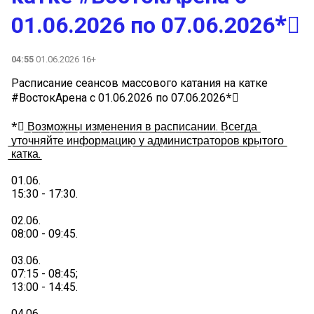
01.06.2026 по 07.06.2026*⃣
04:55
01.06.2026 16+
Расписание сеансов массового катания на катке
#ВостокАрена с 01.06.2026 по 07.06.2026*⃣
*⃣ ̲В̲о̲з̲м̲о̲ж̲н̲ы̲ ̲и̲з̲м̲е̲н̲е̲н̲и̲я̲ ̲в̲ ̲р̲а̲с̲п̲и̲с̲а̲н̲и̲и̲. ̲В̲с̲е̲г̲д̲а̲
̲у̲т̲о̲ч̲н̲я̲й̲т̲е̲ ̲и̲н̲ф̲о̲р̲м̲а̲ц̲и̲ю̲ ̲у̲ ̲а̲д̲м̲и̲н̲и̲с̲т̲р̲а̲т̲о̲р̲о̲в̲ ̲к̲р̲ы̲т̲о̲г̲о̲
̲к̲а̲т̲к̲а̲.
01.06.
15:30 - 17:30.
02.06.
08:00 - 09:45.
03.06.
07:15 - 08:45;
13:00 - 14:45.
04.06.