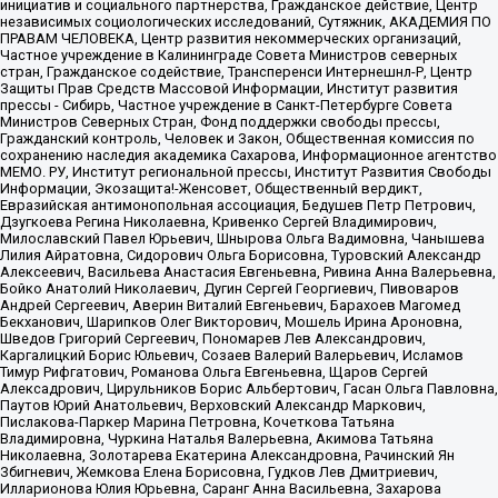
инициатив и социального партнерства, Гражданское действие, Центр
независимых социологических исследований, Сутяжник, АКАДЕМИЯ ПО
ПРАВАМ ЧЕЛОВЕКА, Центр развития некоммерческих организаций,
Частное учреждение в Калининграде Совета Министров северных
стран, Гражданское содействие, Трансперенси Интернешнл-Р, Центр
Защиты Прав Средств Массовой Информации, Институт развития
прессы - Сибирь, Частное учреждение в Санкт-Петербурге Совета
Министров Северных Стран, Фонд поддержки свободы прессы,
Гражданский контроль, Человек и Закон, Общественная комиссия по
сохранению наследия академика Сахарова, Информационное агентство
МЕМО. РУ, Институт региональной прессы, Институт Развития Свободы
Информации, Экозащита!-Женсовет, Общественный вердикт,
Евразийская антимонопольная ассоциация, Бедушев Петр Петрович,
Дзугкоева Регина Николаевна, Кривенко Сергей Владимирович,
Милославский Павел Юрьевич, Шнырова Ольга Вадимовна, Чанышева
Лилия Айратовна, Сидорович Ольга Борисовна, Туровский Александр
Алексеевич, Васильева Анастасия Евгеньевна, Ривина Анна Валерьевна,
Бойко Анатолий Николаевич, Дугин Сергей Георгиевич, Пивоваров
Андрей Сергеевич, Аверин Виталий Евгеньевич, Барахоев Магомед
Бекханович, Шарипков Олег Викторович, Мошель Ирина Ароновна,
Шведов Григорий Сергеевич, Пономарев Лев Александрович,
Каргалицкий Борис Юльевич, Созаев Валерий Валерьевич, Исламов
Тимур Рифгатович, Романова Ольга Евгеньевна, Щаров Сергей
Алексадрович, Цирульников Борис Альбертович, Гасан Ольга Павловна,
Паутов Юрий Анатольевич, Верховский Александр Маркович,
Пислакова-Паркер Марина Петровна, Кочеткова Татьяна
Владимировна, Чуркина Наталья Валерьевна, Акимова Татьяна
Николаевна, Золотарева Екатерина Александровна, Рачинский Ян
Збигневич, Жемкова Елена Борисовна, Гудков Лев Дмитриевич,
Илларионова Юлия Юрьевна, Саранг Анна Васильевна, Захарова