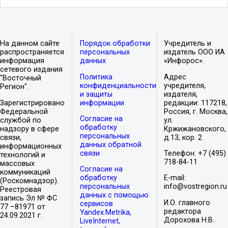
На данном сайте
Порядок обработки
Учредитель и
распространяется
персональных
издатель ООО ИА
информация
данных
«Инфорос».
сетевого издания
Политика
Адрес
"Восточный
конфиденциальности
учредителя,
Регион".
и защиты
издателя,
Зарегистрировано
информации
редакции: 117218,
Федеральной
Россия, г. Москва,
Согласие на
службой по
ул.
обработку
надзору в сфере
Кржижановского,
персональных
связи,
д.13, кор. 2
данных обратной
информационных
связи
Телефон: +7 (495)
технологий и
718-84-11
массовых
Согласие на
коммуникаций
обработку
E-mail:
(Роскомнадзор).
персональных
info@vostregion.ru
Реестровая
данных с помощью
запись Эл № ФС
И.О. главного
сервисов
77 –81971 от
редактора
Yandex.Metrika,
24.09.2021 г.
Дорохова Н.В.
LiveInternet,