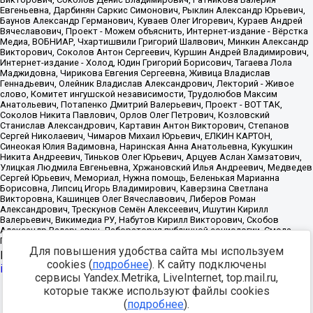
Для повышения удобства сайта мы используем
Источник:
https://minjust.gov.ru/uploaded/files/reestr-
cookies (
подробнее
). К сайту подключены
inostrannyih-agentov-22-03-2024.pdf
данные на
22.03.2024
сервисы Yandex.Metrika, LiveInternet, top.mail.ru,
которые также используют файлы cookies
Разработка -
(
подробнее
).