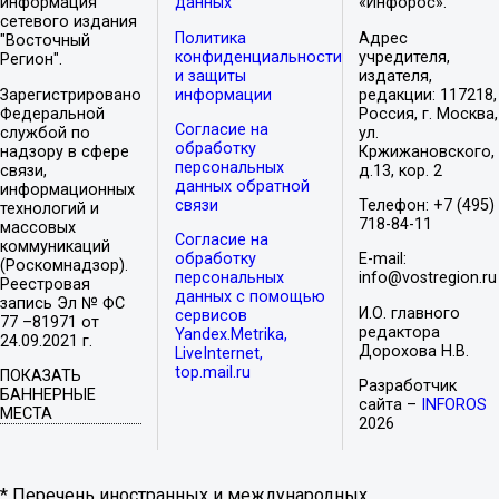
информация
данных
«Инфорос».
сетевого издания
Политика
Адрес
"Восточный
конфиденциальности
учредителя,
Регион".
и защиты
издателя,
Зарегистрировано
информации
редакции: 117218,
Федеральной
Россия, г. Москва,
Согласие на
службой по
ул.
обработку
надзору в сфере
Кржижановского,
персональных
связи,
д.13, кор. 2
данных обратной
информационных
связи
Телефон: +7 (495)
технологий и
718-84-11
массовых
Согласие на
коммуникаций
обработку
E-mail:
(Роскомнадзор).
персональных
info@vostregion.ru
Реестровая
данных с помощью
запись Эл № ФС
И.О. главного
сервисов
77 –81971 от
редактора
Yandex.Metrika,
24.09.2021 г.
Дорохова Н.В.
LiveInternet,
top.mail.ru
ПОКАЗАТЬ
Разработчик
БАННЕРНЫЕ
сайта –
INFOROS
МЕСТА
2026
* Перечень иностранных и международных