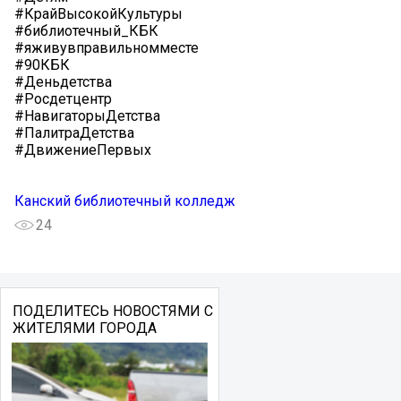
#КрайВысокойКультуры
#библиотечный_КБК
#яживувправильномместе
#90КБК
#Деньдетства
#Росдетцентр
#НавигаторыДетства
#ПалитраДетства
#ДвижениеПервых
Канский библиотечный колледж
24
ПОДЕЛИТЕСЬ НОВОСТЯМИ С
ЖИТЕЛЯМИ ГОРОДА