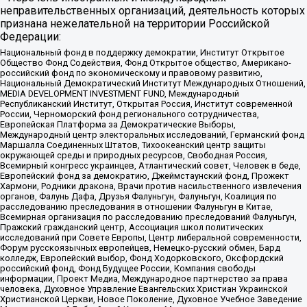
неправительственных организаций, деятельность которых
признана нежелательной на территории Российской
Федерации:
Национальный фонд в поддержку демократии, Институт Открытое
Общество Фонд Содействия, Фонд Открытое общество, Американо-
российский фонд по экономическому и правовому развитию,
Национальный Демократический Институт Международных Отношений,
MEDIA DEVELOPMENT INVESTMENT FUND, Международный
Республиканский Институт, Открытая Россия, Институт современной
России, Черноморский фонд регионального сотрудничества,
Европейская Платформа за Демократические Выборы,
Международный центр электоральных исследований, Германский фонд
Маршалла Соединенных Штатов, Тихоокеанский центр защиты
окружающей среды и природных ресурсов, Свободная Россия,
Всемирный конгресс украинцев, Атлантический совет, Человек в беде,
Европейский фонд за демократию, Джеймстаунский фонд, Прожект
Хармони, Родники дракона, Врачи против насильственного извлечения
органов, Фалунь Дафа, Друзья Фалуньгун, Фалуньгун, Коалиция по
расследованию преследования в отношении Фалуньгун в Китае,
Всемирная организация по расследованию преследований Фалуньгун,
Пражский гражданский центр, Ассоциация школ политических
исследований при Совете Европы, Центр либеральной современности,
Форум русскоязычных европейцев, Немецко-русский обмен, Бард
колледж, Европейский выбор, Фонд Ходорковского, Оксфордский
российский фонд, Фонд Будущее России, Компания свободы
информации, Проект Медиа, Международное партнерство за права
человека, Духовное Управление Евангельских Христиан Украинской
Христианской Церкви, Новое Поколение, Духовное Учебное Заведение