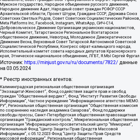
Мужское государство, Народное объединение русского движения,
Народное движение Адат, Народный совет граждан РСФСР СССР
Архангельской области, Проект Штурм, Граждане СССР, Держава Союз
Советских Светлых Родов, Совет Советских Социалистических Районов,
Meta Platforms Inc, Facebook, Instagram, WhatsApp, СИЧ-С14,
Добровольческое Движение Организации украинских националистов,
Черный Комитет, Татарстанское Региональное Всетатарское
общественное движение, Невоград, Молодежное Демократическое
Движение Весна, Верховный Совет Татарской Автономной Советской
Социалистической Республики, Конгресс ойрат-калмыцкого народа,
Исполнительный комитет совета народных депутатов Красноярского
края, Этническое национальное объединение, ЛГБТ, Я.МЫ Сергей Фургал
Источник:
https://minjust.gov.ru/ru/documents/7822/
данные
на
03.05.2024
* Реестр иностранных агентов:
Калининградская региональная общественная организация "Экозащита!-Женсовет", Фонд содействия защите прав и свобод граждан "Общественный вердикт", Фонд "Институт Развития Свободы Информации", Частное учреждение "Информационное агентство МЕМО. РУ", Региональная общественная организация "Общественная комиссия по сохранению наследия академика Сахарова", Фонд поддержки свободы прессы, Санкт-Петербургская общественная правозащитная организация "Гражданский контроль", Межрегиональная общественная организация "Информационно-просветительский центр "Мемориал", Региональный Фонд "Центр Защиты Прав Средств Массовой Информации", с 05.12.2023 Фонд "Центр Защиты Прав Средств массовой информации", Региональная общественная благотворительная организация помощи беженцам и мигрантам "Гражданское содействие", Негосударственное образовательное учреждение дополнительного профессионального образования (повышение квалификации) специалистов "АКАДЕМИЯ ПО ПРАВАМ ЧЕЛОВЕКА", Свердловская региональная общественная организация "Сутяжник", Автономная некоммерческая организация "Центр независимых социологических исследований", Союз общественных объединений "Российский исследовательский центр по правам человека", Региональное общественное учреждение научно-информационный центр "МЕМОРИАЛ", Некоммерческая организация "Фонд защиты гласности", Автономная некоммерческая организация "Институт прав человека", Городская общественная организация "Екатеринбургское общество "МЕМОРИАЛ", Городская общественная организация "Рязанское историко-просветительское и правозащитное общество "Мемориал" (Рязанский Мемориал), Челябинский региональный орган общественной самодеятельности – женское общественное объединение "Женщины Евразии", Челябинский региональный орган общественной самодеятельности "Уральская правозащитная группа", Фонд содействия защите здоровья и социальной справедливости имени Андрея Рылькова, Автономная Некоммерческая Организация "Аналитический Центр Юрия Левады", Автономная некоммерческая организация социальной поддержки населения "Проект Апрель", Региональная общественная организация помощи женщинам и детям, находящимся в кризисной ситуации "Информационно-методический центр "Анна", Фонд содействия развитию массовых коммуникаций и правовому просвещению "Так-так-Так", Фонд содействия устойчивому развитию "Серебряная тайга", Свердловский региональный общественный фонд социальных проектов "Новое время", "Idel.Реалии", Кавказ.Реалии, Крым.Реалии, Телеканал Настоящее Время, Татаро-башкирская служба Радио Свобода (Azatliq Radiosi), Радио Свободная Европа/Радио Свобода (PCE/PC), "Сибирь.Реалии", "Фактограф", Благотворительный фонд помощи осужденным и их семьям, Автономная некоммерческая организация "Институт глобализации и социальных движений", Фонд "В защиту прав заключенных", Частное учреждение "Центр поддержки и содействия развитию средств массовой информации", Пензенский региональный общественный благотворительный фонд "Гражданский союз", "Север.Реалии", Некоммерческая организация Фонд "Правовая инициатива", Общество с ограниченной ответственностью "Радио Свободная Европа/Радио Свобода", Чешское информационное агентство "MEDIUM-ORIENT", Красноярская региональная общественная организация "Мы против СПИДа", Камалягин Денис Николаевич, Маркелов Сергей Евгеньевич, Пономарев Лев Александрович, Савицкая Людмила Алексеевна, Автономная некоммерческая организация "Центр по работе с проблемой насилия "НАСИЛИЮ.НЕТ", Межрегиональный профессиональный союз работников здравоохранения "Альянс врачей", Юридическое лицо, зарегистрированное в Латвийской Республике, SIA "Medusa Project" (регистрационный номер 40103797863, дата регистрации 10.06.2014), Некоммерческая организация "Фонд по борьбе с коррупцией", Автономная некоммерческая организация "Институт права и публичной политики", Баданин Роман Сергеевич, Гликин Максим Александрович, Железнова Мария Михайловна, Лукьянова Юлия Сергеевна, Маетная Елизавета Витальевна, Маняхин Петр Борисович, Чуракова Ольга Владимировна, Ярош Юлия Петровна, Юридическое лицо "The Insider SIA", зарегистрированное в Риге, Латвийская Республика (дата регистрации 26.06.2015), являющееся администратором доменного имени интернет-издания "The Insider SIA", https://theins.ru, Постернак Алексей Евгеньевич, Рубин Михаил Аркадьевич, Анин Роман Александрович, Юридическое лицо Istories fonds, зарегистрированное в Латвийской Республике (регистрационный номер 50008295751, дата регистрации 24.02.2020), Великовский Дмитрий Александрович, Долинина Ирина Николаевна, Мароховская Алеся Алексеевна, Шлейнов Роман Юрьевич, Шмагун Олеся Валентиновна, Общество с ограниченной ответственностью "Альтаир 2021", Общество с ограниченной ответственностью "Вега 2021", Общество с ограниченной ответственностью "Главный редактор 2021", Общество с ограниченной ответственностью "Ромашки монолит", Важенков Артем Валерьевич, Ивановская областная общественная организация "Центр гендерных исследований", Гурман Юрий Альбертович, Медиапроект "ОВД-Инфо", Егоров Владимир Владимирович, Жилинский Владимир Александрович, Общество с ограниченной ответственностью "ЗП", Иванова София Юрьевна, Карезина Инна Павловна, Кильтау Екатерина Викторовна, Петров Алексей Викторович, Пискунов Сергей Евгеньевич, Смирнов Сергей Сергеевич, Тихонов Михаил Сергеевич, Общество с ограниченной ответственностью "ЖУРНАЛИСТ-ИНОСТРАННЫЙ АГЕНТ", Арапова Галина Юрьевна, Вольтская Татьяна Анатольевна, Американская компания "Mason G.E.S. Anonymous Foundation" (США), являющаяся владельцем интернет-издания https://mnews.world/, Компания "Stichting Bellingcat", зарегистрированная в Нидерландах (дата регистрации 11.07.2018), Захаров Андрей Вячеславович, Клепиковская Екатерина Дмитриевна, Общество с ограниченной ответственностью "МЕМО", Перл Роман Александрович, Симонов Евгений Алексеевич, Соловьева Елена Анатольевна, Сотников Даниил Владимирович, Сурначева Елизавета Дмитриевна, Автономная некоммерческая организация по защите прав человека и информированию населения "Якутия – Наше Мнение", Общество с ограниченной ответственностью "Москоу диджитал медиа", с 26.01.2023 Общество с ограниченной ответственностью "Чайка Белые сады", Ветошкина Валерия Валерьевна, Заговора Максим Александрович, Межрегиональное общественное движение "Российская ЛГБТ - сеть", Оленичев Максим Владимирович, Павлов Иван Юрьевич, Скворцова Елена Сергеевна, Общество с ограниченной ответственностью "Как бы инагент", Кочетков Игорь Викторович, Общество с ограниченной ответственностью "Честные выборы", Еланчик Олег Александрович, Общество с ограниченной ответственностью "Нобелевский призыв", Гималова Регина Эмилевна, Григорьев Андрей Валерьевич, Григорьева Алина Александровна, Ассоциация по содействию защите прав призывников, альтернативнослужащих и военнослужащих "Правозащитная группа "Гражданин.Армия.Право", Хисамова Регина Фаритовна, Автономная некоммерческая организация по реализации социально-правовых программ "Лилит", Дальневосточное общественное движение "Маяк", Санкт-Петербургская ЛГБТ-инициативная группа "Выход", Инициативная группа ЛГБТ+ "Реверс", Алексеев Андрей Викторович, Бекбулатова Таисия Львовна, Беляев Иван Михайлович, Владыкина Елена Сергеевна, Гельман Марат Александрович, Никульшина Вероника Юрьевна, Толоконникова Надежда Андреевна, Шендерович Виктор Анатольевич, Общество с ограниченной ответственностью "Данное сообщение", Общество с ограниченной ответственностью Издательский дом "Новая глава", Айнбиндер Александра Александровна, Московский комьюнити-центр для ЛГБТ+инициатив, Благотворительный фонд развития филантропии, Deutsche Welle (Германия, Kurt-Schumacher-Strasse 3, 53113 Bonn), Борзунова Мария Михайловна, Воробьев Виктор Викторович, Голубева Анна Львовна, Константинова Алла Михайловна, Малкова Ирина Владимировна, Мурадов Мурад Абдулгалимович, Осетинская Елизавета Николаевна, Понасенков Евгений Николаевич, Ганапольский Матвей Юрьевич, Киселев Евгений Алексеевич, Борухович Ирина Григорьевна, Дремин Иван Тимофеевич, Дубровский Дмитрий Викторович, Красноярская региональная общественная организация поддержки и развития альтернативных образовательных технологий и межкультурных коммуникаций "ИНТЕРРА", Маяковская Екатерина Алексеевна, Фейгин Марк Захарович, Филимонов Андрей Викторович, Дзугкоева Регина Николаевна, Доброхотов Роман Александрович, Дудь Юрий Александрович, Елкин Сергей Владимирович, Кругликов Кирилл Игоревич, Сабунаева Мария Леонидовна, Семенов Алексей Владимирович, Шаинян Карен Багратович, Шульман Екатерина Михайловна, Асафьев Артур Валерьевич, Вахштайн Виктор Семенович, Венедиктов Алексей Алексеевич, Лушникова Екатерина Евгеньевна, Волков Леонид Михайлович, Невзоров Александр Глебович, Пархоменко Сергей Борисович, Сироткин Ярослав Николаевич, Кара-Мурза Владимир Владимирович, Баранова Наталья Владимировна, Гозман Леонид Яковлевич, Кагарлицкий Борис Юльевич, Климарев Михаил Валерьевич, Милов Владимир Станиславович, Автономная некоммерческая организация Краснодарский центр современного искусства "Типография", Моргенштерн Алишер Тагирович, Соболь Любовь Эдуардовна, Общество с ограниченной ответственностью "ЛИЗА НОРМ", Каспаров Гарри Кимович, Ходорковский Михаил Борисович, Общество с ограниченной ответственностью "Апрельские тезисы", Данилович Ирина Брониславовна, Кашин Олег Владимирович, Петров Николай Владимирович, Пивоваров Алексей Владимирович, Соколов Михаил Владимирович, Цветкова Юлия Владимировна, Чичваркин Евгений Александрович, Комитет против пыток/Команда против пыток, Общество с ограниченной ответственностью "Первый научный", Общество с ограниченной ответственностью "Вертолет и ко", Белоцерковская Вероника Борисовна, Кац Максим Евгеньевич, Лазарева Татьяна Юрьевна, Шаведдинов Руслан Табризович, Яшин Илья Валерьевич, Общество с ограниченной ответственностью "Иноагент ААВ", Алешковский Дмитрий Петрович, Альбац Евгения Марковна, Быков Дмитрий Львович, Галямина Юлия Евгеньевна, Лойко Сергей Леонидович, Мартынов Кирилл Константинович, Медведев Сергей Александрович, Крашенинников Федор Геннадиевич, Гордеева Катерина Вл