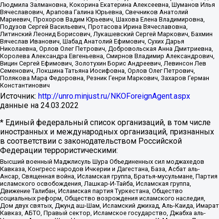
Людмила Залмановна, Кокорина Екатерина Алексеевна, Шуманов Илья
Вячеславович, Арапова Галина Юрьевна, Свечников Анатолий
Мариевич, Прохоров Вадим Юрьевич, Шахова Елена Владимировна,
Подузов Сергей Васильевич, Протасова Ирина Вячеславовна,
Литинский Леонид Борисович, Лукашевский Сергей Маркович, Бахмин
Вячеслав Иванович, Шабад Анатолий Ефимович, Сухих Дарья
Николаевна, Орлов Олег Петрович, Добровольская Анна Дмитриевна,
Королева Александра Евгеньевна, Смирнов Владимир Александрович,
Вицин Сергей Ефимович, Золотухин Борис Андреевич, Левинсон Лев
Семенович, Локшина Татьяна Иосифовна, Орлов Олег Петрович,
Полякова Мара Федоровна, Резник Генри Маркович, Захаров Герман
Константинович
Источник:
http://unro.minjust.ru/NKOForeignAgent.aspx
данные на
24.03.2022
* Единый федеральный список организаций, в том числе
иностранных и международных организаций, признанных
в соответствии с законодательством Российской
Федерации террористическими:
Высший военный Маджлисуль Шура Объединенных сил моджахедов
Кавказа, Конгресс народов Ичкерии и Дагестана, База, Асбат аль-
Ансар, Священная война, Исламская группа, Братья-мусульмане, Партия
исламского освобождения, Лашкар-И-Тайба, Исламская группа,
Движение Талибан, Исламская партия Туркестана, Общество
социальных реформ, Общество возрождения исламского наследия,
Дом двух святых, Джунд аш-Шам, Исламский джихад, Аль-Каида, Имарат
Кавказ, АБТО, Правый сектор, Исламское государство, Джабха аль-