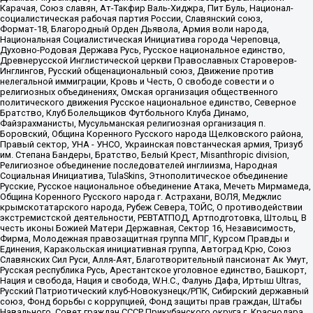
Карачая, Союз славян, Ат-Такфир Валь-Хиджра, Пит Буль, Национал-
социалистическая рабочая партия России, Славянский союз,
Формат-18, Благородный Орден Дьявола, Армия воли народа,
Национальная Социалистическая Инициатива города Череповца,
Духовно-Родовая Держава Русь, Русское национальное единство,
Древнерусской Инглистической церкви Православных Староверов-
Инглингов, Русский общенациональный союз, Движение против
нелегальной иммиграции, Кровь и Честь, О свободе совести и о
религиозных объединениях, Омская организация общественного
политического движения Русское национальное единство, Северное
Братство, Клуб Болельщиков Футбольного Клуба Динамо,
Файзрахманисты, Мусульманская религиозная организация п.
Боровский, Община Коренного Русского народа Щелковского района,
Правый сектор, УНА - УНСО, Украинская повстанческая армия, Тризуб
им. Степана Бандеры, Братство, Белый Крест, Misanthropic division,
Религиозное объединение последователей инглиизма, Народная
Социальная Инициатива, TulaSkins, Этнополитическое объединение
Русские, Русское национальное объединение Атака, Мечеть Мирмамеда,
Община Коренного Русского народа г. Астрахани, ВОЛЯ, Меджлис
крымскотатарского народа, Рубеж Севера, ТОЙС, О противодействии
экстремистской деятельности, РЕВТАТПОД, Артподготовка, Штольц, В
честь иконы Божией Матери Державная, Сектор 16, Независимость,
Фирма, Молодежная правозащитная группа МПГ, Курсом Правды и
Единения, Каракольская инициативная группа, Автоград Крю, Союз
Славянских Сил Руси, Алля-Аят, Благотворительный пансионат Ак Умут,
Русская республика Русь, Арестантское уголовное единство, Башкорт,
Нация и свобода, Нация и свобода, W.H.С., Фалунь Дафа, Иртыш Ultras,
Русский Патриотический клуб-Новокузнецк/РПК, Сибирский державный
союз, Фонд борьбы с коррупцией, Фонд защиты прав граждан, Штабы
Навального, Совет граждан СССР Прикубанского округа г. Краснодара,