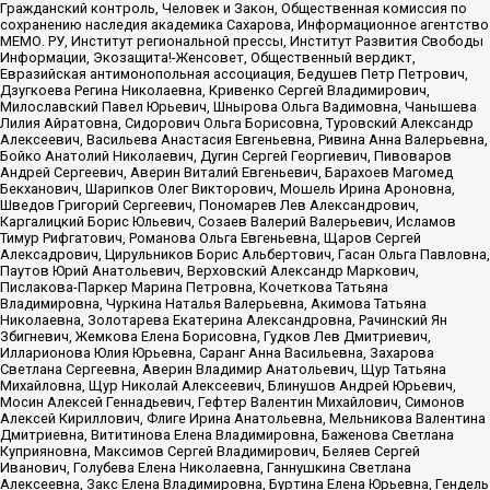
Гражданский контроль, Человек и Закон, Общественная комиссия по
сохранению наследия академика Сахарова, Информационное агентство
МЕМО. РУ, Институт региональной прессы, Институт Развития Свободы
Информации, Экозащита!-Женсовет, Общественный вердикт,
Евразийская антимонопольная ассоциация, Бедушев Петр Петрович,
Дзугкоева Регина Николаевна, Кривенко Сергей Владимирович,
Милославский Павел Юрьевич, Шнырова Ольга Вадимовна, Чанышева
Лилия Айратовна, Сидорович Ольга Борисовна, Туровский Александр
Алексеевич, Васильева Анастасия Евгеньевна, Ривина Анна Валерьевна,
Бойко Анатолий Николаевич, Дугин Сергей Георгиевич, Пивоваров
Андрей Сергеевич, Аверин Виталий Евгеньевич, Барахоев Магомед
Бекханович, Шарипков Олег Викторович, Мошель Ирина Ароновна,
Шведов Григорий Сергеевич, Пономарев Лев Александрович,
Каргалицкий Борис Юльевич, Созаев Валерий Валерьевич, Исламов
Тимур Рифгатович, Романова Ольга Евгеньевна, Щаров Сергей
Алексадрович, Цирульников Борис Альбертович, Гасан Ольга Павловна,
Паутов Юрий Анатольевич, Верховский Александр Маркович,
Пислакова-Паркер Марина Петровна, Кочеткова Татьяна
Владимировна, Чуркина Наталья Валерьевна, Акимова Татьяна
Николаевна, Золотарева Екатерина Александровна, Рачинский Ян
Збигневич, Жемкова Елена Борисовна, Гудков Лев Дмитриевич,
Илларионова Юлия Юрьевна, Саранг Анна Васильевна, Захарова
Светлана Сергеевна, Аверин Владимир Анатольевич, Щур Татьяна
Михайловна, Щур Николай Алексеевич, Блинушов Андрей Юрьевич,
Мосин Алексей Геннадьевич, Гефтер Валентин Михайлович, Симонов
Алексей Кириллович, Флиге Ирина Анатольевна, Мельникова Валентина
Дмитриевна, Вититинова Елена Владимировна, Баженова Светлана
Куприяновна, Максимов Сергей Владимирович, Беляев Сергей
Иванович, Голубева Елена Николаевна, Ганнушкина Светлана
Алексеевна, Закс Елена Владимировна, Буртина Елена Юрьевна, Гендель