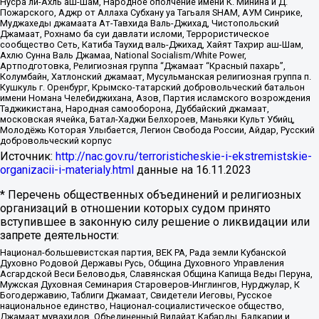
Нусра ли-Ахль аш-Шам, Народное ополчение имени К. Минина и Д.
Пожарского, Аджр от Аллаха Субхану уа Тагьаля SHAM, АУМ Синрике,
Муджахеды джамаата Ат-Тавхида Валь-Джихад, Чистопольский
Джамаат, Рохнамо ба суи давлати исломи, Террористическое
сообщество Сеть, Катиба Таухид валь-Джихад, Хайят Тахрир аш-Шам,
Ахлю Сунна Валь Джамаа, National Socialism/White Power,
Артподготовка, Религиозная группа “Джамаат “Красный пахарь”,
Колумбайн, Хатлонский джамаат, Мусульманская религиозная группа п.
Кушкуль г. Оренбург, Крымско-татарский добровольческий батальон
имени Номана Челебиджихана, Азов, Партия исламского возрождения
Таджикистана, Народная самооборона, Дуббайский джамаат,
московская ячейка, Батал-Хаджи Белхороев, Маньяки Культ Убийц,
Молодёжь Которая Улыбается, Легион Свобода России, Айдар, Русский
добровольческий корпус
Источник:
http://nac.gov.ru/terroristicheskie-i-ekstremistskie-
organizacii-i-materialy.html
данные на
16.11.2023
* Перечень общественных объединений и религиозных
организаций в отношении которых судом принято
вступившее в законную силу решение о ликвидации или
запрете деятельности:
Национал-большевистская партия, ВЕК РА, Рада земли Кубанской
Духовно Родовой Державы Русь, Община Духовного Управления
Асгардской Веси Беловодья, Славянская Община Капища Веды Перуна,
Мужская Духовная Семинария Староверов-Инглингов, Нурджулар, К
Богодержавию, Таблиги Джамаат, Свидетели Иеговы, Русское
национальное единство, Национал-социалистическое общество,
Джамаат мувахидов, Объединенный Вилайат Кабарды, Балкарии и