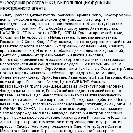
* Сведения реестра НКО, выполняющих функции
иностранного агента:
Лилит, Правозащитная группа Гражданин.Армия.Право, Нижегородский
центр немецкой и европейской культуры, Центр гендерных
исследований, Фонд защиты прав граждан Штаб, Институт права и
публичной политики, Фонд борьбы с коррупцией, Альянс врачей,
НАСИЛИЮ.НЕТ, Мы против СПИДа, СВЕЧА, Гуманитарное действие,
Открытый Петербург, Лига Избирателей, Правовая инициатива,
Гражданский Союз, Хасдей Ерушалаим, Центр поддержки и содействия
развитию средств массовой информации, Горячая Линия, В защиту
прав заключенных, Институт глобализации и социальных движений,
Центр социально-информационных инициатив Действие,
Благотворительный фонд охраны здоровья и защиты прав граждан,
Благотворительный фонд помощи осужденным и их семьям, Фонд
Тольятти, Новое время, Серебряная тайга, Так-Так-Так, Сова, центр Анна,
Проект Апрель, Самарская губерния, Эра здоровья, Мемориал,
Аналитический Центр Юрия Левады, Издательство Парк Гагарина, Фонд
имени Андрея Рылькова, Сфера, Центр СИБАЛЬТ, Уральская
правозащитная группа, Женщины Евразии, Институт прав человека,
Фонд защиты гласности, Российский исследовательский центр по
правам человека, Дальневосточный центр развития гражданских
инициатив и социального партнерства, Гражданское действие, Центр
независимых социологических исследований, Сутяжник, АКАДЕМИЯ ПО
ПРАВАМ ЧЕЛОВЕКА, Центр развития некоммерческих организаций,
Частное учреждение в Калининграде Совета Министров северных
стран, Гражданское содействие, Трансперенси Интернешнл-Р, Центр
Защиты Прав Средств Массовой Информации, Институт развития
прессы - Сибирь, Частное учреждение в Санкт-Петербурге Совета
Министров Северных Стран, Фонд поддержки свободы прессы,