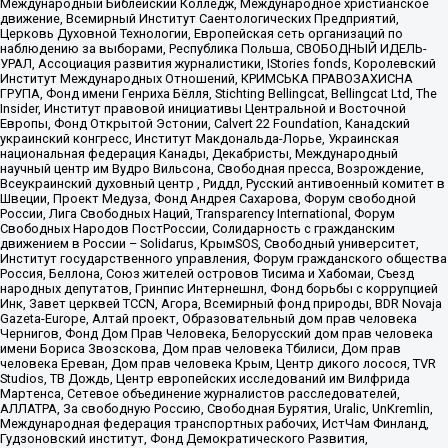
Международный Библейский Колледж, Международное христианское
движение, Всемирный Институт Саентологических Предприятий,
Церковь Духовной Технологии, Европейская сеть организаций по
наблюдению за выборами, Республика Польша, СВОБОДНЫЙ ИДЕЛЬ-
УРАЛ, Ассоциация развития журналистики, IStories fonds, Королевский
Институт Международных Отношений, КРИМСЬКА ПРАВОЗАХИСНА
ГРУПА, Фонд имени Генриха Бёлля, Stichting Bellingcat, Bellingcat Ltd, The
Insider, Институт правовой инициативы Центральной и Восточной
Европы, Фонд Открытой Эстонии, Calvert 22 Foundation, Канадский
украинский конгресс, Институт Макдональда-Лорье, Украинская
национальная федерация Канады, Декабристы, Международный
научный центр им Вудро Вильсона, Свободная пресса, Возрождение,
Всеукраинский духовный центр , Риддл, Русский антивоенный комитет в
Швеции, Проект Медуза, Фонд Андрея Сахарова, Форум свободной
России, Лига Свободных Наций, Transparеncy International, Форум
Свободных Народов ПостРоссии, Солидарность с гражданским
движением в России – Solidarus, КрымSOS, Свободный университет,
Институт государственного управления, Форум гражданского общества
Россия, Беллона, Союз жителей островов Тисима и Хабомаи, Съезд
народных депутатов, Гринпис Интернешнл, Фонд борьбы с коррупцией
Инк, Завет церквей TCCN, Агора, Всемирный фонд природы, BDR Novaja
Gazeta-Europe, Алтай проект, Образовательный дом прав человека
Чернигов, Фонд Дом Прав Человека, Белорусский дом прав человека
имени Бориса Звозскова, Дом прав человека Тбилиси, Дом прав
человека Ереван, Дом прав человека Крым, Центр дикого лосося, TVR
Studios, ТВ Дождь, Центр европейских исследований им Вилфрида
Мартенса, Сетевое объединение журналистов расследователей,
АЛЛАТРА, За свободную Россию, Свободная Бурятия, Uralic, UnKremlin,
Международная федерация транспортных рабочих, ИстЧам Финланд,
Гудзоновский институт, Фонд Демократического Развития,