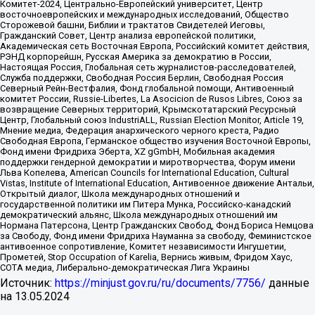
Комитет-2024, Центрально-Европейский университет, Центр
восточноевропейских и международных исследований, Общество
Сторожевой башни, Библии и трактатов Свидетелей Иеговы,
Гражданский Совет, Центр анализа европейской политики,
Академическая сеть Восточная Европа, Российский комитет действия,
РЭНД корпорейшн, Русская Америка за демократию в России,
Настоящая Россия, Глобальная сеть журналистов-расследователей,
Служба поддержки, Свободная Россия Берлин, Свободная Россия
Северный Рейн-Вестфалия, Фонд глобальной помощи, Антивоенный
комитет России, Russie-Libertes, La Asocicion de Rusos Libres, Союз за
возвращение Северных территорий, Крымскотатарский Ресурсный
Центр, Глобальный союз IndustriALL, Russian Election Monitor, Article 19,
Мнение медиа, Федерация анархического черного креста, Радио
Свободная Европа, Германское общество изучения Восточной Европы,
Фонд имени Фридриха Эберта, XZ gGmbH, Мобильная академия
поддержки гендерной демократии и миротворчества, Форум имени
Льва Копелева, American Councils for International Education, Cultural
Vistas, Institute of International Education, Антивоенное движение Антальи,
Открытый диалог, Школа международных отношений и
государственной политики им Питера Мунка, Российско-канадский
демократический альянс, Школа международных отношений им
Нормана Патерсона, Центр Гражданских Свобод, Фонд Бориса Немцова
за Свободу, Фонд имени Фридриха Науманна за свободу, Феминистское
антивоенное сопротивление, Комитет независимости Ингушетии,
Прометей, Stop Occupation of Karelia, Вернись живым, Фридом Хаус,
СОТА медиа, Либерально-демократическая Лига Украины
Источник:
https://minjust.gov.ru/ru/documents/7756/
данные
на
13.05.2024