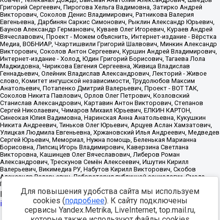
Для повышения удобства сайта мы используем
Источник:
https://minjust.gov.ru/uploaded/files/reestr-
cookies (
подробнее
). К сайту подключены
inostrannyih-agentov-22-03-2024.pdf
данные на
22.03.2024
сервисы Yandex.Metrika, LiveInternet, top.mail.ru,
которые также используют файлы cookies