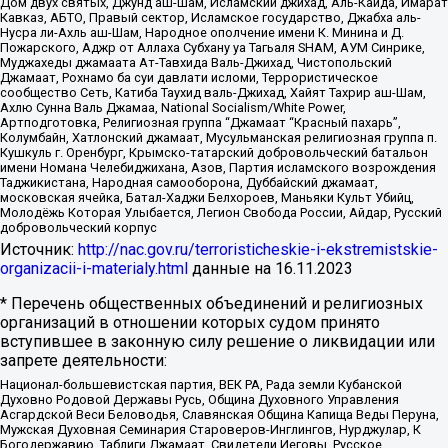
Дом двух святых, Джунд аш-Шам, Исламский джихад, Аль-Каида, Имарат
Кавказ, АБТО, Правый сектор, Исламское государство, Джабха аль-
Нусра ли-Ахль аш-Шам, Народное ополчение имени К. Минина и Д.
Пожарского, Аджр от Аллаха Субхану уа Тагьаля SHAM, АУМ Синрике,
Муджахеды джамаата Ат-Тавхида Валь-Джихад, Чистопольский
Джамаат, Рохнамо ба суи давлати исломи, Террористическое
сообщество Сеть, Катиба Таухид валь-Джихад, Хайят Тахрир аш-Шам,
Ахлю Сунна Валь Джамаа, National Socialism/White Power,
Артподготовка, Религиозная группа “Джамаат “Красный пахарь”,
Колумбайн, Хатлонский джамаат, Мусульманская религиозная группа п.
Кушкуль г. Оренбург, Крымско-татарский добровольческий батальон
имени Номана Челебиджихана, Азов, Партия исламского возрождения
Таджикистана, Народная самооборона, Дуббайский джамаат,
московская ячейка, Батал-Хаджи Белхороев, Маньяки Культ Убийц,
Молодёжь Которая Улыбается, Легион Свобода России, Айдар, Русский
добровольческий корпус
Источник:
http://nac.gov.ru/terroristicheskie-i-ekstremistskie-
organizacii-i-materialy.html
данные на
16.11.2023
* Перечень общественных объединений и религиозных
организаций в отношении которых судом принято
вступившее в законную силу решение о ликвидации или
запрете деятельности:
Национал-большевистская партия, ВЕК РА, Рада земли Кубанской
Духовно Родовой Державы Русь, Община Духовного Управления
Асгардской Веси Беловодья, Славянская Община Капища Веды Перуна,
Мужская Духовная Семинария Староверов-Инглингов, Нурджулар, К
Богодержавию, Таблиги Джамаат, Свидетели Иеговы, Русское