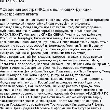
на
13.05.2024
* Сведения реестра НКО, выполняющих функции
иностранного агента:
Лилит, Правозащитная группа Гражданин.Армия.Право, Нижегородский
центр немецкой и европейской культуры, Центр гендерных
исследований, Фонд защиты прав граждан Штаб, Институт права и
публичной политики, Фонд борьбы с коррупцией, Альянс врачей,
НАСИЛИЮ.НЕТ, Мы против СПИДа, СВЕЧА, Гуманитарное действие,
Открытый Петербург, Лига Избирателей, Правовая инициатива,
Гражданский Союз, Хасдей Ерушалаим, Центр поддержки и содействия
развитию средств массовой информации, Горячая Линия, В защиту
прав заключенных, Институт глобализации и социальных движений,
Центр социально-информационных инициатив Действие,
Благотворительный фонд охраны здоровья и защиты прав граждан,
Благотворительный фонд помощи осужденным и их семьям, Фонд
Тольятти, Новое время, Серебряная тайга, Так-Так-Так, Сова, центр Анна,
Проект Апрель, Самарская губерния, Эра здоровья, Мемориал,
Аналитический Центр Юрия Левады, Издательство Парк Гагарина, Фонд
имени Андрея Рылькова, Сфера, Центр СИБАЛЬТ, Уральская
правозащитная группа, Женщины Евразии, Институт прав человека,
Фонд защиты гласности, Российский исследовательский центр по
правам человека, Дальневосточный центр развития гражданских
инициатив и социального партнерства, Гражданское действие, Центр
независимых социологических исследований, Сутяжник, АКАДЕМИЯ ПО
ПРАВАМ ЧЕЛОВЕКА, Центр развития некоммерческих организаций,
Частное учреждение в Калининграде Совета Министров северных
стран, Гражданское содействие, Трансперенси Интернешнл-Р, Центр
Защиты Прав Средств Массовой Информации, Институт развития