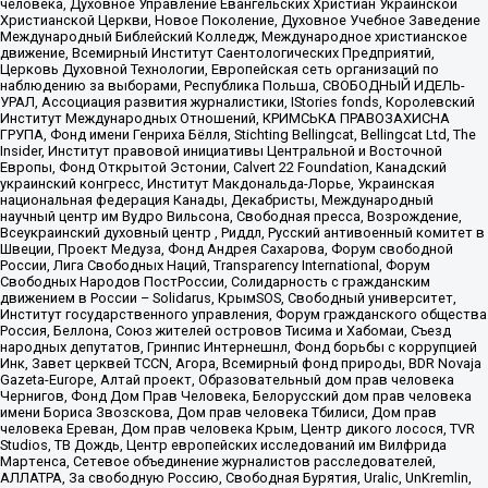
человека, Духовное Управление Евангельских Христиан Украинской
Христианской Церкви, Новое Поколение, Духовное Учебное Заведение
Международный Библейский Колледж, Международное христианское
движение, Всемирный Институт Саентологических Предприятий,
Церковь Духовной Технологии, Европейская сеть организаций по
наблюдению за выборами, Республика Польша, СВОБОДНЫЙ ИДЕЛЬ-
УРАЛ, Ассоциация развития журналистики, IStories fonds, Королевский
Институт Международных Отношений, КРИМСЬКА ПРАВОЗАХИСНА
ГРУПА, Фонд имени Генриха Бёлля, Stichting Bellingcat, Bellingcat Ltd, The
Insider, Институт правовой инициативы Центральной и Восточной
Европы, Фонд Открытой Эстонии, Calvert 22 Foundation, Канадский
украинский конгресс, Институт Макдональда-Лорье, Украинская
национальная федерация Канады, Декабристы, Международный
научный центр им Вудро Вильсона, Свободная пресса, Возрождение,
Всеукраинский духовный центр , Риддл, Русский антивоенный комитет в
Швеции, Проект Медуза, Фонд Андрея Сахарова, Форум свободной
России, Лига Свободных Наций, Transparеncy International, Форум
Свободных Народов ПостРоссии, Солидарность с гражданским
движением в России – Solidarus, КрымSOS, Свободный университет,
Институт государственного управления, Форум гражданского общества
Россия, Беллона, Союз жителей островов Тисима и Хабомаи, Съезд
народных депутатов, Гринпис Интернешнл, Фонд борьбы с коррупцией
Инк, Завет церквей TCCN, Агора, Всемирный фонд природы, BDR Novaja
Gazeta-Europe, Алтай проект, Образовательный дом прав человека
Чернигов, Фонд Дом Прав Человека, Белорусский дом прав человека
имени Бориса Звозскова, Дом прав человека Тбилиси, Дом прав
человека Ереван, Дом прав человека Крым, Центр дикого лосося, TVR
Studios, ТВ Дождь, Центр европейских исследований им Вилфрида
Мартенса, Сетевое объединение журналистов расследователей,
АЛЛАТРА, За свободную Россию, Свободная Бурятия, Uralic, UnKremlin,