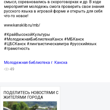
смысл, соревновались в скороговорках и др. В ходе
мероприятия молодежь смога проверить свои знания
русского языка в игровой форме и открыть для себя
что‑то новое!
www.kansklib.ru/mb/
#КрайВысокойКультуры
#МолодежнаяБиблиотекаКанск #МБКанск
#ЦБСКанск #лингвистическаяигра #русскийязык
#грамотность
Молодежная библиотека г. Канска
49
ПОДЕЛИТЕСЬ НОВОСТЯМИ С
ЖИТЕЛЯМИ ГОРОДА