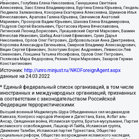
Иванович, Голубева Елена Николаевна, Ганнушкина Светлана
Алексеевна, Закс Елена Владимировна, Буртина Елена Юрьевна, Гендель
Людмила Залмановна, Кокорина Екатерина Алексеевна, Шуманов Илья
Вячеславович, Арапова Галина Юрьевна, Свечников Анатолий
Мариевич, Прохоров Вадим Юрьевич, Шахова Елена Владимировна,
Подузов Сергей Васильевич, Протасова Ирина Вячеславовна,
Литинский Леонид Борисович, Лукашевский Сергей Маркович, Бахмин
Вячеслав Иванович, Шабад Анатолий Ефимович, Сухих Дарья
Николаевна, Орлов Олег Петрович, Добровольская Анна Дмитриевна,
Королева Александра Евгеньевна, Смирнов Владимир Александрович,
Вицин Сергей Ефимович, Золотухин Борис Андреевич, Левинсон Лев
Семенович, Локшина Татьяна Иосифовна, Орлов Олег Петрович,
Полякова Мара Федоровна, Резник Генри Маркович, Захаров Герман
Константинович
Источник:
http://unro.minjust.ru/NKOForeignAgent.aspx
данные на
24.03.2022
* Единый федеральный список организаций, в том числе
иностранных и международных организаций, признанных
в соответствии с законодательством Российской
Федерации террористическими:
Высший военный Маджлисуль Шура Объединенных сил моджахедов
Кавказа, Конгресс народов Ичкерии и Дагестана, База, Асбат аль-
Ансар, Священная война, Исламская группа, Братья-мусульмане, Партия
исламского освобождения, Лашкар-И-Тайба, Исламская группа,
Движение Талибан, Исламская партия Туркестана, Общество
социальных реформ, Общество возрождения исламского наследия,