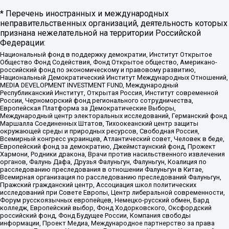
* Перечень иностранных и международных
неправительственных организаций, деятельность которых
признана нежелательной на территории Российской
Федерации:
Национальный фонд в поддержку демократии, Институт Открытое
Общество Фонд Содействия, Фонд Открытое общество, Американо-
российский фонд по экономическому и правовому развитию,
Национальный Демократический Институт Международных Отношений,
MEDIA DEVELOPMENT INVESTMENT FUND, Международный
Республиканский Институт, Открытая Россия, Институт современной
России, Черноморский фонд регионального сотрудничества,
Европейская Платформа за Демократические Выборы,
Международный центр электоральных исследований, Германский фонд
Маршалла Соединенных Штатов, Тихоокеанский центр защиты
окружающей среды и природных ресурсов, Свободная Россия,
Всемирный конгресс украинцев, Атлантический совет, Человек в беде,
Европейский фонд за демократию, Джеймстаунский фонд, Прожект
Хармони, Родники дракона, Врачи против насильственного извлечения
органов, Фалунь Дафа, Друзья Фалуньгун, Фалуньгун, Коалиция по
расследованию преследования в отношении Фалуньгун в Китае,
Всемирная организация по расследованию преследований Фалуньгун,
Пражский гражданский центр, Ассоциация школ политических
исследований при Совете Европы, Центр либеральной современности,
Форум русскоязычных европейцев, Немецко-русский обмен, Бард
колледж, Европейский выбор, Фонд Ходорковского, Оксфордский
российский фонд, Фонд Будущее России, Компания свободы
информации, Проект Медиа, Международное партнерство за права