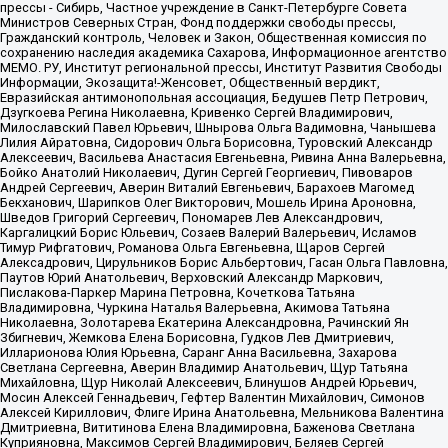
прессы - Сибирь, Частное учреждение в Санкт-Петербурге Совета
Министров Северных Стран, Фонд поддержки свободы прессы,
Гражданский контроль, Человек и Закон, Общественная комиссия по
сохранению наследия академика Сахарова, Информационное агентство
МЕМО. РУ, Институт региональной прессы, Институт Развития Свободы
Информации, Экозащита!-Женсовет, Общественный вердикт,
Евразийская антимонопольная ассоциация, Бедушев Петр Петрович,
Дзугкоева Регина Николаевна, Кривенко Сергей Владимирович,
Милославский Павел Юрьевич, Шнырова Ольга Вадимовна, Чанышева
Лилия Айратовна, Сидорович Ольга Борисовна, Туровский Александр
Алексеевич, Васильева Анастасия Евгеньевна, Ривина Анна Валерьевна,
Бойко Анатолий Николаевич, Дугин Сергей Георгиевич, Пивоваров
Андрей Сергеевич, Аверин Виталий Евгеньевич, Барахоев Магомед
Бекханович, Шарипков Олег Викторович, Мошель Ирина Ароновна,
Шведов Григорий Сергеевич, Пономарев Лев Александрович,
Каргалицкий Борис Юльевич, Созаев Валерий Валерьевич, Исламов
Тимур Рифгатович, Романова Ольга Евгеньевна, Щаров Сергей
Алексадрович, Цирульников Борис Альбертович, Гасан Ольга Павловна,
Паутов Юрий Анатольевич, Верховский Александр Маркович,
Пислакова-Паркер Марина Петровна, Кочеткова Татьяна
Владимировна, Чуркина Наталья Валерьевна, Акимова Татьяна
Николаевна, Золотарева Екатерина Александровна, Рачинский Ян
Збигневич, Жемкова Елена Борисовна, Гудков Лев Дмитриевич,
Илларионова Юлия Юрьевна, Саранг Анна Васильевна, Захарова
Светлана Сергеевна, Аверин Владимир Анатольевич, Щур Татьяна
Михайловна, Щур Николай Алексеевич, Блинушов Андрей Юрьевич,
Мосин Алексей Геннадьевич, Гефтер Валентин Михайлович, Симонов
Алексей Кириллович, Флиге Ирина Анатольевна, Мельникова Валентина
Дмитриевна, Вититинова Елена Владимировна, Баженова Светлана
Куприяновна, Максимов Сергей Владимирович, Беляев Сергей