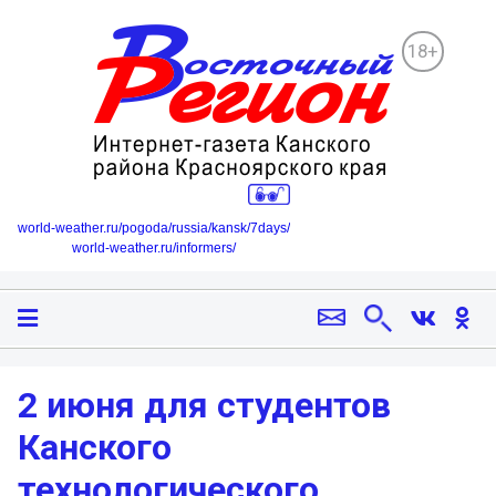
18+
world-weather.ru/pogoda/russia/kansk/7days/
world-weather.ru/informers/
2 июня для студентов
Канского
технологического