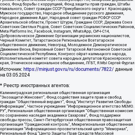
союз, Фонд борьбы с коррупцией, Фонд защиты прав граждан, Штабы
Навального, Совет граждан СССР Прикубанского округа г. Краснодара,
Мужское государство, Народное объединение русского движения,
Народное движение Адат, Народный совет граждан РСФСР СССР
Архангельской области, Проект Штурм, Граждане СССР, Держава Союз
Советских Светлых Родов, Совет Советских Социалистических Районов,
Meta Platforms Inc, Facebook, Instagram, WhatsApp, СИЧ-С14,
Добровольческое Движение Организации украинских националистов,
Черный Комитет, Татарстанское Региональное Всетатарское
общественное движение, Невоград, Молодежное Демократическое
Движение Весна, Верховный Совет Татарской Автономной Советской
Социалистической Республики, Конгресс ойрат-калмыцкого народа,
Исполнительный комитет совета народных депутатов Красноярского
края, Этническое национальное объединение, ЛГБТ, Я.МЫ Сергей Фургал
Источник:
https://minjust.gov.ru/ru/documents/7822/
данные
на
03.05.2024
* Реестр иностранных агентов:
Калининградская региональная общественная организация "Экозащита!-Женсовет", Фонд содействия защите прав и свобод граждан "Общественный вердикт", Фонд "Институт Развития Свободы Информации", Частное учреждение "Информационное агентство МЕМО. РУ", Региональная общественная организация "Общественная комиссия по сохранению наследия академика Сахарова", Фонд поддержки свободы прессы, Санкт-Петербургская общественная правозащитная организация "Гражданский контроль", Межрегиональная общественная организация "Информационно-просветительский центр "Мемориал", Региональный Фонд "Центр Защиты Прав Средств Массовой Информации", с 05.12.2023 Фонд "Центр Защиты Прав Средств массовой информации", Региональная общественная благотворительная организация помощи беженцам и мигрантам "Гражданское содействие", Негосударственное образовательное учреждение дополнительного профессионального образования (повышение квалификации) специалистов "АКАДЕМИЯ ПО ПРАВАМ ЧЕЛОВЕКА", Свердловская региональная общественная организация "Сутяжник", Автономная некоммерческая организация "Центр независимых социологических исследований", Союз общественных объединений "Российский исследовательский центр по правам человека", Региональное общественное учреждение научно-информационный центр "МЕМОРИАЛ", Некоммерческая организация "Фонд защиты гласности", Автономная некоммерческая организация "Институт прав человека", Городская общественная организация "Екатеринбургское общество "МЕМОРИАЛ", Городская общественная организация "Рязанское историко-просветительское и правозащитное общество "Мемориал" (Рязанский Мемориал), Челябинский региональный орган общественной самодеятельности – женское общественное объединение "Женщины Евразии", Челябинский региональный орган общественной самодеятельности "Уральская правозащитная группа", Фонд содействия защите здоровья и социальной справедливости имени Андрея Рылькова, Автономная Некоммерческая Организация "Аналитический Центр Юрия Левады", Автономная некоммерческая организация социальной поддержки населения "Проект Апрель", Региональная общественная организация помощи женщинам и детям, находящимся в кризисной ситуации "Информационно-методический центр "Анна", Фонд содействия развитию массовых коммуникаций и правовому просвещению "Так-так-Так", Фонд содействия устойчивому развитию "Серебряная тайга", Свердловский региональный общественный фонд социальных проектов "Новое время", "Idel.Реалии", Кавказ.Реалии, Крым.Реалии, Телеканал Настоящее Время, Татаро-башкирская служба Радио Свобода (Azatliq Radiosi), Радио Свободная Европа/Радио Свобода (PCE/PC), "Сибирь.Реалии", "Фактограф", Благотворительный фонд помощи осужденным и их семьям, Автономная некоммерческая организация "Институт глобализации и социальных движений", Фонд "В защиту прав заключенных", Частное учреждение "Центр поддержки и содействия развитию средств массовой информации", Пензенский региональный общественный благотворительный фонд "Гражданский союз", "Север.Реалии", Некоммерческая организация Фонд "Правовая инициатива", Общество с ограниченной ответственностью "Радио Свободная Европа/Радио Свобода", Чешское информационное агентство "MEDIUM-ORIENT", Красноярская региональная общественная организация "Мы против СПИДа", Камалягин Денис Николаевич, Маркелов Сергей Евгеньевич, Пономарев Лев Александрович, Савицкая Людмила Алексеевна, Автономная некоммерческая организация "Центр по работе с проблемой насилия "НАСИЛИЮ.НЕТ", Межрегиональный профессиональный союз работников здравоохранения "Альянс врачей", Юридическое лицо, зарегистрированное в Латвийской Республике, SIA "Medusa Project" (регистрационный номер 40103797863, дата регистрации 10.06.2014), Некоммерческая организация "Фонд по борьбе с коррупцией", Автономная некоммерческая организация "Институт права и публичной политики", Баданин Роман Сергеевич, Гликин Максим Александрович, Железнова Мария Михайловна, Лукьянова Юлия Сергеевна, Маетная Елизавета Витальевна, Маняхин Петр Борисович, Чуракова Ольга Владимировна, Ярош Юлия Петровна, Юридическое лицо "The Insider SIA", зарегистрированное в Риге, Латвийская Республика (дата регистрации 26.06.2015), являющееся администратором доменного имени интернет-издания "The Insider SIA", https://theins.ru, Постернак Алексей Евгеньевич, Рубин Михаил Аркадьевич, Анин Роман Александрович, Юридическое лицо Istories fonds, зарегистрированное в Латвийской Республике (регистрационный номер 50008295751, дата регистрации 24.02.2020), Великовский Дмитрий Александрович, Долинина Ирина Николаевна, Мароховская Алеся Алексеевна, Шлейнов Роман Юрьевич, Шмагун Олеся Валентиновна, Общество с ограниченной ответственностью "Альтаир 2021", Общество с ограниченной ответственностью "Вега 2021", Общество с ограниченной ответственностью "Главный редактор 2021", Общество с ограниченной ответственностью "Ромашки монолит", Важенков Артем Валерьевич, Ивановская областная общественная организация "Центр гендерных исследований", Гурман Юрий Альбертович, Медиапроект "ОВД-Инфо", Егоров Владимир Владимирович, Жилинский Владимир Александрович, Общество с ограниченной ответственностью "ЗП", Иванова София Юрьевна, Карезина Инна Павловна, Кильтау Екатерина Викторовна, Петров Алексей Викторович, Пискунов Сергей Евгеньевич, Смирнов Сергей Сергеевич, Тихонов Михаил Сергеевич, Общество с ограниченной ответственностью "ЖУРНАЛИСТ-ИНОСТРАННЫЙ АГЕНТ", Арапова Галина Юрьевна, Вольтская Татьяна Анатольевна, Американская компания "Mason G.E.S. Anonymous Foundation" (США), являющаяся владельцем интернет-издания https://mnews.world/, Компания "Stichting Bellingcat", зарегистрированная в Нидерландах (дата регистрации 11.07.2018), Захаров Андрей Вячеславович, Клепиковская Екатерина Дмитриевна, Общество с ограниченной ответственностью "МЕМО", Перл Роман Александрович, Симонов Евгений Алексеевич, Соловьева Елена Анатольевна, Сотников Даниил Владимирович, Сурначева Елизавета Дмитриевна, Автономная некоммерческая организация по защите прав человека и информированию населения "Якутия – Наше Мнение", Общество с ограниченной ответственностью "Москоу диджитал медиа", с 26.01.2023 Общество с ограниченной ответственностью "Чайка Белые сады", Ветошкина Валерия Валерьевна, Заговора Максим Александрович, Межрегиональное общественное движение "Российская ЛГБТ - сеть", Оленичев Максим Владимирович, Павлов Иван Юрьевич, Скворцова Елена Сергеевна, Общество с ограниченной ответственностью "Как бы инагент", Кочетков Игорь Викторович, Общество с ограниченной ответственностью "Честные выборы", Еланчик Олег Александрович, Общество с ограниченной ответственностью "Нобелевский призыв", Гималова Регина Эмилевна, Григорьев Андрей Валерьевич, Григорьева Алина Александровна, Ассоциация по содействию защите прав призывников, альтернативнослужащих и военнослужащих "Правозащитная группа "Гражданин.Армия.Право", Хисамова Регина Фаритовна, Автономная некоммерческая организация по реализации социально-правовых программ "Лилит", Дальневосточное общественное движение "Маяк", Санкт-Петербургская ЛГБТ-инициативная группа "Выход", Инициативная группа ЛГБТ+ "Реверс", Алексеев Андрей Викторович, Бекбулатова Таисия Львовна, Беляев Иван Михайлович, Владыкина Елена Сергеевна, Гельман Марат Александрович, Никульшина Вероника Юрьевна, Толоконникова Надежда Андреевна, Шендерович Виктор Анатольевич, Общество с ограниченной ответственностью "Данное сообщение", Общество с ограниченной ответственностью Издательский дом "Новая глава", Айнбиндер Александра Александровна, Московский комьюнити-центр для ЛГБТ+инициатив, Благотворительный фонд развития филантропии, Deutsche Welle (Германия, Kurt-Schumacher-Strasse 3, 53113 Bonn), Борзунова Мария Михайловна, Воробьев Виктор Викторович, Голубева Анна Львовна, Константинова Алла Михайловна, Малкова Ирина Владимировна, Мурадов Мурад Абдулгалимович, Осетинская Елизавета Николаевна, Понасенков Евгений Николаевич, Ганапольский Матвей Юрьевич, Киселев Евгений Алексеевич, Борухович Ирина Григорьевна, Дремин Иван Тимофеевич, Дубровский Дмитрий Викторович, Красноярская региональная общественная организация поддержки и развития альтернативных образовательных технологий и межкультурных коммуникаций "ИНТЕРРА", Маяковская Екатерина Алексеевна, Фейгин Марк Захарович, Филимонов Андрей Викторович, Дзугкоева Регина Николаевна, Доброхотов Роман Александрович, Дудь Юрий Александрович, Елкин Сергей Владимирович, Кругликов Кирилл Игоревич, Сабунаева Мария Леонидовна, Семенов Алексей Владимирович, Шаинян Карен Багратович, Шульман Екатерина Михайловна, Асафьев Артур Валерьевич, Вахштайн Виктор Семенович, Венедиктов Алексей Алексеевич, Лушникова Екатерина Евгеньевна, Волков Леонид Михайлович, Невзоров Александр Глебович, Пархоменко Сергей Борисович, Сироткин Ярослав Николаевич, Кара-Мурза Владимир Владимирович, Баранова Наталья Владимировна, Гозман Леонид Яковлевич, Кагарлицкий Борис Юльевич, Климарев Михаил Валерьевич, Милов Владимир Станиславович, Автономная некоммерческая организация Краснодарский центр современного искусства "Типография", Моргенштерн Алишер Тагирович, Соболь Любовь Эдуардовна, Общество с ограниченной ответственностью "ЛИЗА НОРМ", Каспаров Гарри Кимович, Ходорковский Михаил Борисович, Общество с ограниченной ответственностью "Апрельские тезисы", Данилович Ирина Брониславовна, Кашин Олег Владимирович, Петров Николай Владимирович, Пивоваров Алексей Владимирович, Соколов Михаил Владимирович, Цветкова Юлия Владимировна, Чичваркин Евгений Александрович, Комитет против пыток/Команда против пыток, Общество с ограниченной ответственностью "Первый научный", Общество с ограниченной ответственностью "Вертолет и ко", Белоцерковская Вероника Борисовна, Кац Максим Евгеньевич, Лазарева Татьяна Юрьевна, Шаведдинов Руслан Табризович, Яшин Илья Валерьевич, Общество с ограниченной ответственностью "Иноагент ААВ", Алешковский Дмитрий Петрович, Альбац Евгения Марковна, Быков Дмитрий Львович, Галямина Юлия Евгеньевна, Лойко Сергей Леонидович, Мартынов Кирилл Константинович, Медведев Сергей Александрович, Крашенинников Федор Геннадиевич, Гордеева Катерина Вл