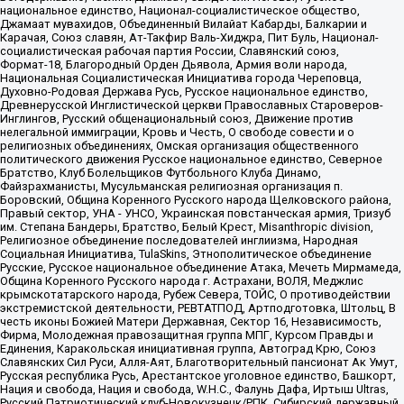
национальное единство, Национал-социалистическое общество,
Джамаат мувахидов, Объединенный Вилайат Кабарды, Балкарии и
Карачая, Союз славян, Ат-Такфир Валь-Хиджра, Пит Буль, Национал-
социалистическая рабочая партия России, Славянский союз,
Формат-18, Благородный Орден Дьявола, Армия воли народа,
Национальная Социалистическая Инициатива города Череповца,
Духовно-Родовая Держава Русь, Русское национальное единство,
Древнерусской Инглистической церкви Православных Староверов-
Инглингов, Русский общенациональный союз, Движение против
нелегальной иммиграции, Кровь и Честь, О свободе совести и о
религиозных объединениях, Омская организация общественного
политического движения Русское национальное единство, Северное
Братство, Клуб Болельщиков Футбольного Клуба Динамо,
Файзрахманисты, Мусульманская религиозная организация п.
Боровский, Община Коренного Русского народа Щелковского района,
Правый сектор, УНА - УНСО, Украинская повстанческая армия, Тризуб
им. Степана Бандеры, Братство, Белый Крест, Misanthropic division,
Религиозное объединение последователей инглиизма, Народная
Социальная Инициатива, TulaSkins, Этнополитическое объединение
Русские, Русское национальное объединение Атака, Мечеть Мирмамеда,
Община Коренного Русского народа г. Астрахани, ВОЛЯ, Меджлис
крымскотатарского народа, Рубеж Севера, ТОЙС, О противодействии
экстремистской деятельности, РЕВТАТПОД, Артподготовка, Штольц, В
честь иконы Божией Матери Державная, Сектор 16, Независимость,
Фирма, Молодежная правозащитная группа МПГ, Курсом Правды и
Единения, Каракольская инициативная группа, Автоград Крю, Союз
Славянских Сил Руси, Алля-Аят, Благотворительный пансионат Ак Умут,
Русская республика Русь, Арестантское уголовное единство, Башкорт,
Нация и свобода, Нация и свобода, W.H.С., Фалунь Дафа, Иртыш Ultras,
Русский Патриотический клуб-Новокузнецк/РПК, Сибирский державный