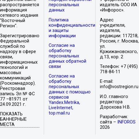
распространяется
персональных
издатель ООО ИА
информация
данных
«Инфорос».
сетевого издания
Политика
Адрес
"Восточный
конфиденциальности
учредителя,
Регион".
и защиты
издателя,
Зарегистрировано
информации
редакции: 117218,
Федеральной
Россия, г. Москва,
Согласие на
службой по
ул.
обработку
надзору в сфере
Кржижановского,
персональных
связи,
д.13, кор. 2
данных обратной
информационных
связи
Телефон: +7 (495)
технологий и
718-84-11
массовых
Согласие на
коммуникаций
обработку
E-mail:
(Роскомнадзор).
персональных
info@vostregion.ru
Реестровая
данных с помощью
запись Эл № ФС
И.О. главного
сервисов
77 –81971 от
редактора
Yandex.Metrika,
24.09.2021 г.
Дорохова Н.В.
LiveInternet,
top.mail.ru
ПОКАЗАТЬ
Разработчик
БАННЕРНЫЕ
сайта –
INFOROS
МЕСТА
2026