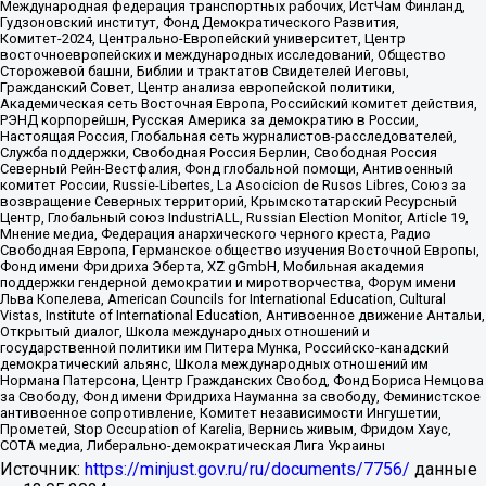
Международная федерация транспортных рабочих, ИстЧам Финланд,
Гудзоновский институт, Фонд Демократического Развития,
Комитет-2024, Центрально-Европейский университет, Центр
восточноевропейских и международных исследований, Общество
Сторожевой башни, Библии и трактатов Свидетелей Иеговы,
Гражданский Совет, Центр анализа европейской политики,
Академическая сеть Восточная Европа, Российский комитет действия,
РЭНД корпорейшн, Русская Америка за демократию в России,
Настоящая Россия, Глобальная сеть журналистов-расследователей,
Служба поддержки, Свободная Россия Берлин, Свободная Россия
Северный Рейн-Вестфалия, Фонд глобальной помощи, Антивоенный
комитет России, Russie-Libertes, La Asocicion de Rusos Libres, Союз за
возвращение Северных территорий, Крымскотатарский Ресурсный
Центр, Глобальный союз IndustriALL, Russian Election Monitor, Article 19,
Мнение медиа, Федерация анархического черного креста, Радио
Свободная Европа, Германское общество изучения Восточной Европы,
Фонд имени Фридриха Эберта, XZ gGmbH, Мобильная академия
поддержки гендерной демократии и миротворчества, Форум имени
Льва Копелева, American Councils for International Education, Cultural
Vistas, Institute of International Education, Антивоенное движение Антальи,
Открытый диалог, Школа международных отношений и
государственной политики им Питера Мунка, Российско-канадский
демократический альянс, Школа международных отношений им
Нормана Патерсона, Центр Гражданских Свобод, Фонд Бориса Немцова
за Свободу, Фонд имени Фридриха Науманна за свободу, Феминистское
антивоенное сопротивление, Комитет независимости Ингушетии,
Прометей, Stop Occupation of Karelia, Вернись живым, Фридом Хаус,
СОТА медиа, Либерально-демократическая Лига Украины
Источник:
https://minjust.gov.ru/ru/documents/7756/
данные