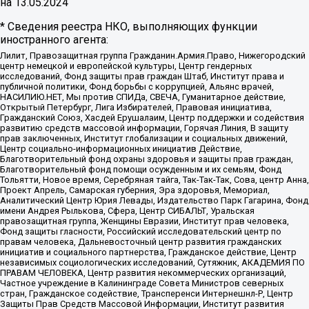
на
13.05.2024
* Сведения реестра НКО, выполняющих функции
иностранного агента:
Лилит, Правозащитная группа Гражданин.Армия.Право, Нижегородский
центр немецкой и европейской культуры, Центр гендерных
исследований, Фонд защиты прав граждан Штаб, Институт права и
публичной политики, Фонд борьбы с коррупцией, Альянс врачей,
НАСИЛИЮ.НЕТ, Мы против СПИДа, СВЕЧА, Гуманитарное действие,
Открытый Петербург, Лига Избирателей, Правовая инициатива,
Гражданский Союз, Хасдей Ерушалаим, Центр поддержки и содействия
развитию средств массовой информации, Горячая Линия, В защиту
прав заключенных, Институт глобализации и социальных движений,
Центр социально-информационных инициатив Действие,
Благотворительный фонд охраны здоровья и защиты прав граждан,
Благотворительный фонд помощи осужденным и их семьям, Фонд
Тольятти, Новое время, Серебряная тайга, Так-Так-Так, Сова, центр Анна,
Проект Апрель, Самарская губерния, Эра здоровья, Мемориал,
Аналитический Центр Юрия Левады, Издательство Парк Гагарина, Фонд
имени Андрея Рылькова, Сфера, Центр СИБАЛЬТ, Уральская
правозащитная группа, Женщины Евразии, Институт прав человека,
Фонд защиты гласности, Российский исследовательский центр по
правам человека, Дальневосточный центр развития гражданских
инициатив и социального партнерства, Гражданское действие, Центр
независимых социологических исследований, Сутяжник, АКАДЕМИЯ ПО
ПРАВАМ ЧЕЛОВЕКА, Центр развития некоммерческих организаций,
Частное учреждение в Калининграде Совета Министров северных
стран, Гражданское содействие, Трансперенси Интернешнл-Р, Центр
Защиты Прав Средств Массовой Информации, Институт развития