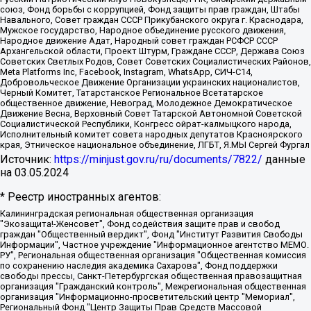
союз, Фонд борьбы с коррупцией, Фонд защиты прав граждан, Штабы
Навального, Совет граждан СССР Прикубанского округа г. Краснодара,
Мужское государство, Народное объединение русского движения,
Народное движение Адат, Народный совет граждан РСФСР СССР
Архангельской области, Проект Штурм, Граждане СССР, Держава Союз
Советских Светлых Родов, Совет Советских Социалистических Районов,
Meta Platforms Inc, Facebook, Instagram, WhatsApp, СИЧ-С14,
Добровольческое Движение Организации украинских националистов,
Черный Комитет, Татарстанское Региональное Всетатарское
общественное движение, Невоград, Молодежное Демократическое
Движение Весна, Верховный Совет Татарской Автономной Советской
Социалистической Республики, Конгресс ойрат-калмыцкого народа,
Исполнительный комитет совета народных депутатов Красноярского
края, Этническое национальное объединение, ЛГБТ, Я.МЫ Сергей Фургал
Источник:
https://minjust.gov.ru/ru/documents/7822/
данные
на
03.05.2024
* Реестр иностранных агентов:
Калининградская региональная общественная организация "Экозащита!-Женсовет", Фонд содействия защите прав и свобод граждан "Общественный вердикт", Фонд "Институт Развития Свободы Информации", Частное учреждение "Информационное агентство МЕМО. РУ", Региональная общественная организация "Общественная комиссия по сохранению наследия академика Сахарова", Фонд поддержки свободы прессы, Санкт-Петербургская общественная правозащитная организация "Гражданский контроль", Межрегиональная общественная организация "Информационно-просветительский центр "Мемориал", Региональный Фонд "Центр Защиты Прав Средств Массовой Информации", с 05.12.2023 Фонд "Центр Защиты Прав Средств массовой информации", Региональная общественная благотворительная организация помощи беженцам и мигрантам "Гражданское содействие", Негосударственное образовательное учреждение дополнительного профессионального образования (повышение квалификации) специалистов "АКАДЕМИЯ ПО ПРАВАМ ЧЕЛОВЕКА", Свердловская региональная общественная организация "Сутяжник", Автономная некоммерческая организация "Центр независимых социологических исследований", Союз общественных объединений "Российский исследовательский центр по правам человека", Региональное общественное учреждение научно-информационный центр "МЕМОРИАЛ", Некоммерческая организация "Фонд защиты гласности", Автономная некоммерческая организация "Институт прав человека", Городская общественная организация "Екатеринбургское общество "МЕМОРИАЛ", Городская общественная организация "Рязанское историко-просветительское и правозащитное общество "Мемориал" (Рязанский Мемориал), Челябинский региональный орган общественной самодеятельности – женское общественное объединение "Женщины Евразии", Челябинский региональный орган общественной самодеятельности "Уральская правозащитная группа", Фонд содействия защите здоровья и социальной справедливости имени Андрея Рылькова, Автономная Некоммерческая Организация "Аналитический Центр Юрия Левады", Автономная некоммерческая организация социальной поддержки населения "Проект Апрель", Региональная общественная организация помощи женщинам и детям, находящимся в кризисной ситуации "Информационно-методический центр "Анна", Фонд содействия развитию массовых коммуникаций и правовому просвещению "Так-так-Так", Фонд содействия устойчивому развитию "Серебряная тайга", Свердловский региональный общественный фонд социальных проектов "Новое время", "Idel.Реалии", Кавказ.Реалии, Крым.Реалии, Телеканал Настоящее Время, Татаро-башкирская служба Радио Свобода (Azatliq Radiosi), Радио Свободная Европа/Радио Свобода (PCE/PC), "Сибирь.Реалии", "Фактограф", Благотворительный фонд помощи осужденным и их семьям, Автономная некоммерческая организация "Институт глобализации и социальных движений", Фонд "В защиту прав заключенных", Частное учреждение "Центр поддержки и содействия развитию средств массовой информации", Пензенский региональный общественный благотворительный фонд "Гражданский союз", "Север.Реалии", Некоммерческая организация Фонд "Правовая инициатива", Общество с ограниченной ответственностью "Радио Свободная Европа/Радио Свобода", Чешское информационное агентство "MEDIUM-ORIENT", Красноярская региональная общественная организация "Мы против СПИДа", Камалягин Денис Николаевич, Маркелов Сергей Евгеньевич, Пономарев Лев Александрович, Савицкая Людмила Алексеевна, Автономная некоммерческая организация "Центр по работе с проблемой насилия "НАСИЛИЮ.НЕТ", Межрегиональный профессиональный союз работников здравоохранения "Альянс врачей", Юридическое лицо, зарегистрированное в Латвийской Республике, SIA "Medusa Project" (регистрационный номер 40103797863, дата регистрации 10.06.2014), Некоммерческая организация "Фонд по борьбе с коррупцией", Автономная некоммерческая организация "Институт права и публичной политики", Баданин Роман Сергеевич, Гликин Максим Александрович, Железнова Мария Михайловна, Лукьянова Юлия Сергеевна, Маетная Елизавета Витальевна, Маняхин Петр Борисович, Чуракова Ольга Владимировна, Ярош Юлия Петровна, Юридическое лицо "The Insider SIA", зарегистрированное в Риге, Латвийская Республика (дата регистрации 26.06.2015), являющееся администратором доменного имени интернет-издания "The Insider SIA", https://theins.ru, Постернак Алексей Евгеньевич, Рубин Михаил Аркадьевич, Анин Роман Александрович, Юридическое лицо Istories fonds, зарегистрированное в Латвийской Республике (регистрационный номер 50008295751, дата регистрации 24.02.2020), Великовский Дмитрий Александрович, Долинина Ирина Николаевна, Мароховская Алеся Алексеевна, Шлейнов Роман Юрьевич, Шмагун Олеся Валентиновна, Общество с ограниченной ответственностью "Альтаир 2021", Общество с ограниченной ответственностью "Вега 2021", Общество с ограниченной ответственностью "Главный редактор 2021", Общество с ограниченной ответственностью "Ромашки монолит", Важенков Артем Валерьевич, Ивановская областная общественная организация "Центр гендерных исследований", Гурман Юрий Альбертович, Медиапроект "ОВД-Инфо", Егоров Владимир Владимирович, Жилинский Владимир Александрович, Общество с ограниченной ответственностью "ЗП", Иванова София Юрьевна, Карезина Инна Павловна, Кильтау Екатерина Викторовна, Петров Алексей Викторович, Пискунов Сергей Евгеньевич, Смирнов Сергей Сергеевич, Тихонов Михаил Сергеевич, Общество с ограниченной ответственностью "ЖУРНАЛИСТ-ИНОСТРАННЫЙ АГЕНТ", Арапова Галина Юрьевна, Вольтская Татьяна Анатольевна, Американская компания "Mason G.E.S. Anonymous Foundation" (США), являющаяся владельцем интернет-издания https://mnews.world/, Компания "Stichting Bellingcat", зарегистрированная в Нидерландах (дата регистрации 11.07.2018), Захаров Андрей Вячеславович, Клепиковская Екатерина Дмитриевна, Общество с ограниченной ответственностью "МЕМО", Перл Роман Александрович, Симонов Евгений Алексеевич, Соловьева Елена Анатольевна, Сотников Даниил Владимирович, Сурначева Елизавета Дмитриевна, Автономная некоммерческая организация по защите прав человека и информированию населения "Якутия – Наше Мнение", Общество с ограниченной ответственностью "Москоу диджитал медиа", с 26.01.2023 Общество с ограниченной ответственностью "Чайка Белые сады", Ветошкина Валерия Валерьевна, Заговора Максим Александрович, Межрегиональное общественное движение "Российская ЛГБТ - сеть", Оленичев Максим Владимирович, Павлов Иван Юрьевич, Скворцова Елена Сергеевна, Общество с ограниченной ответственностью "Как бы инагент", Кочетков Игорь Викторович, Общество с ограниченной ответственностью "Честные выборы", Еланчик Олег Александрович, Общество с ограниченной ответственностью "Нобелевский призыв", Гималова Регина Эмилевна, Григорьев Андрей Валерьевич, Григорьева Алина Александровна, Ассоциация по содействию защите прав призывников, альтернативнослужащих и военнослужащих "Правозащитная группа "Гражданин.Армия.Право", Хисамова Регина Фаритовна, Автономная некоммерческая организация по реализации социально-правовых программ "Лилит", Дальневосточное общественное движение "Маяк", Санкт-Петербургская ЛГБТ-инициативная группа "Выход", Инициативная группа ЛГБТ+ "Реверс", Алексеев Андрей Викторович, Бекбулатова Таисия Львовна, Беляев Иван Михайлович, Владыкина Елена Сергеевна, Гельман Марат Александрович, Никульшина Вероника Юрьевна, Толоконникова Надежда Андреевна, Шендерович Виктор Анатольевич, Общество с ограниченной ответственностью "Данное сообщение", Общество с ограниченной ответственностью Издательский дом "Новая глава", Айнбиндер Александра Александровна, Московский комьюнити-центр для ЛГБТ+инициатив, Благотворительный фонд развития филантропии, Deutsche Welle (Германия, Kurt-Schumacher-Strasse 3, 53113 Bonn), Борзунова Мария Михайловна, Воробьев Виктор Викторович, Голубева Анна Львовна, Константинова Алла Михайловна, Малкова Ирина Владимировна, Мурадов Мурад Абдулгалимович, Осетинская Елизавета Николаевна, Понасенков Евгений Николаевич, Ганапольский Матвей Юрьевич, Киселев Евгений Алексеевич, Борухович Ирина Григорьевна, Дремин Иван Тимофеевич, Дубровский Дмитрий Викторович, Красноярская региональная общественная организация поддержки и развития альтернативных образовательных технологий и межкультурных коммуникаций "ИНТЕРРА", Маяковская Екатерина Алексеевна, Фейгин Марк Захарович, Филимонов Андрей Викторович, Дзугкоева Регина Николаевна, Доброхотов Роман Александрович, Дудь Юрий Александрович, Елкин Сергей Владимирович, Кругликов Кирилл Игоревич, Сабунаева Мария Леонидовна, Семенов Алексей Владимирович, Шаинян Карен Багратович, Шульман Екатерина Михайловна, Асафьев Артур Валерьевич, Вахштайн Виктор Семенович, Венедиктов Алексей Алексеевич, Лушникова Екатерина Евгеньевна, Волков Леонид Михайлович, Невзоров Александр Глебович, Пархоменко Сергей Борисович, Сироткин Ярослав Николаевич, Кара-Мурза Владимир Владимирович, Баранова Наталья Владимировна, Гозман Леонид Яковлевич, Кагарлицкий Борис Юльевич, Климарев Михаил Валерьевич, Милов Владимир Станиславович, Автономная некоммерческая организация Краснодарский центр современного искусства "Типография", Моргенштерн Алишер Тагирович, Соболь Любовь Эдуардовна, Общество с ограниченной ответственностью "ЛИЗА НОРМ", Каспаров Гарри Кимович, Ходорковский Михаил Борисович, Общество с ограниченной ответственностью "Апрельские тезисы", Данилович Ирина Брониславовна, Кашин Олег Владимирович, Петров Николай Владимирович, Пивоваров Алексей Владимирович, Соколов Михаил Владимирович, Цветкова Юлия Владимировна, Чичваркин Евгений Александрович, Комитет против пыток/Команда против пыток, Общество с ограниченной ответственностью "Первый научный", Общество с ограниченной ответственностью "Вертолет и ко", Белоцерковская Вероника Борисовна, Кац Максим Евгеньевич, Лазарева Татьяна Юрьевна, Шаведдинов Руслан Табризович, Яшин Илья Валерьевич, Общество с ограниченной ответственностью "Иноагент ААВ", Алешковский Дмитрий Петрович, Альбац Евгения Марковна, Быков Дмитрий Львович, Галямина Юлия Евгеньевна, Лойко Сергей Леонидович, Мартынов Кирилл Константинович, Медведев Сергей Александрович, Крашенинников Федор Геннадиевич, Гордеева Катерина Вл