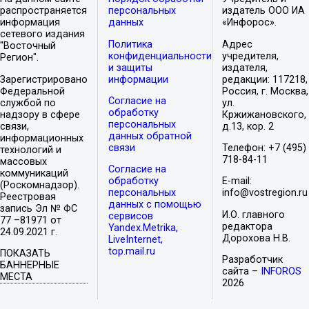
распространяется
персональных
издатель ООО ИА
информация
данных
«Инфорос».
сетевого издания
Политика
Адрес
"Восточный
конфиденциальности
учредителя,
Регион".
и защиты
издателя,
Зарегистрировано
информации
редакции: 117218,
Федеральной
Россия, г. Москва,
Согласие на
службой по
ул.
обработку
надзору в сфере
Кржижановского,
персональных
связи,
д.13, кор. 2
данных обратной
информационных
связи
Телефон: +7 (495)
технологий и
718-84-11
массовых
Согласие на
коммуникаций
обработку
E-mail:
(Роскомнадзор).
персональных
info@vostregion.ru
Реестровая
данных с помощью
запись Эл № ФС
И.О. главного
сервисов
77 –81971 от
редактора
Yandex.Metrika,
24.09.2021 г.
Дорохова Н.В.
LiveInternet,
top.mail.ru
ПОКАЗАТЬ
Разработчик
БАННЕРНЫЕ
сайта –
INFOROS
МЕСТА
2026