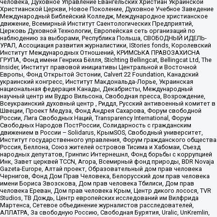
человека, Духовное Управление Евангельских Христиан Украинской
Христианской Церкви, Новое Поколение, Духовное Учебное Заведение
Международный Библейский Колледж, Международное христианское
движение, Всемирный Институт Саентологических Предприятий,
Церковь Духовной Технологии, Европейская сеть организаций по
наблюдению за выборами, Республика Польша, СВОБОДНЫЙ ИДЕЛЬ-
УРАЛ, Ассоциация развития журналистики, IStories fonds, Королевский
Институт Международных Отношений, КРИМСЬКА ПРАВОЗАХИСНА
ГРУПА, Фонд имени Генриха Бёлля, Stichting Bellingcat, Bellingcat Ltd, The
Insider, Институт правовой инициативы Центральной и Восточной
Европы, Фонд Открытой Эстонии, Calvert 22 Foundation, Канадский
украинский конгресс, Институт Макдональда-Лорье, Украинская
национальная федерация Канады, Декабристы, Международный
научный центр им Вудро Вильсона, Свободная пресса, Возрождение,
Всеукраинский духовный центр , Риддл, Русский антивоенный комитет в
Швеции, Проект Медуза, Фонд Андрея Сахарова, Форум свободной
России, Лига Свободных Наций, Transparеncy International, Форум
Свободных Народов ПостРоссии, Солидарность с гражданским
движением в России – Solidarus, КрымSOS, Свободный университет,
Институт государственного управления, Форум гражданского общества
Россия, Беллона, Союз жителей островов Тисима и Хабомаи, Съезд
народных депутатов, Гринпис Интернешнл, Фонд борьбы с коррупцией
Инк, Завет церквей TCCN, Агора, Всемирный фонд природы, BDR Novaja
Gazeta-Europe, Алтай проект, Образовательный дом прав человека
Чернигов, Фонд Дом Прав Человека, Белорусский дом прав человека
имени Бориса Звозскова, Дом прав человека Тбилиси, Дом прав
человека Ереван, Дом прав человека Крым, Центр дикого лосося, TVR
Studios, ТВ Дождь, Центр европейских исследований им Вилфрида
Мартенса, Сетевое объединение журналистов расследователей,
АЛЛАТРА, За свободную Россию, Свободная Бурятия, Uralic, UnKremlin,