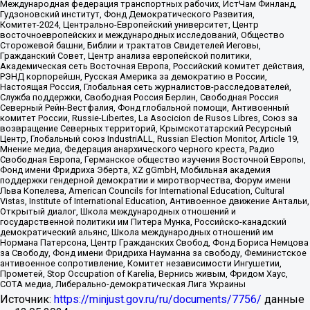
Международная федерация транспортных рабочих, ИстЧам Финланд,
Гудзоновский институт, Фонд Демократического Развития,
Комитет-2024, Центрально-Европейский университет, Центр
восточноевропейских и международных исследований, Общество
Сторожевой башни, Библии и трактатов Свидетелей Иеговы,
Гражданский Совет, Центр анализа европейской политики,
Академическая сеть Восточная Европа, Российский комитет действия,
РЭНД корпорейшн, Русская Америка за демократию в России,
Настоящая Россия, Глобальная сеть журналистов-расследователей,
Служба поддержки, Свободная Россия Берлин, Свободная Россия
Северный Рейн-Вестфалия, Фонд глобальной помощи, Антивоенный
комитет России, Russie-Libertes, La Asocicion de Rusos Libres, Союз за
возвращение Северных территорий, Крымскотатарский Ресурсный
Центр, Глобальный союз IndustriALL, Russian Election Monitor, Article 19,
Мнение медиа, Федерация анархического черного креста, Радио
Свободная Европа, Германское общество изучения Восточной Европы,
Фонд имени Фридриха Эберта, XZ gGmbH, Мобильная академия
поддержки гендерной демократии и миротворчества, Форум имени
Льва Копелева, American Councils for International Education, Cultural
Vistas, Institute of International Education, Антивоенное движение Антальи,
Открытый диалог, Школа международных отношений и
государственной политики им Питера Мунка, Российско-канадский
демократический альянс, Школа международных отношений им
Нормана Патерсона, Центр Гражданских Свобод, Фонд Бориса Немцова
за Свободу, Фонд имени Фридриха Науманна за свободу, Феминистское
антивоенное сопротивление, Комитет независимости Ингушетии,
Прометей, Stop Occupation of Karelia, Вернись живым, Фридом Хаус,
СОТА медиа, Либерально-демократическая Лига Украины
Источник:
https://minjust.gov.ru/ru/documents/7756/
данные