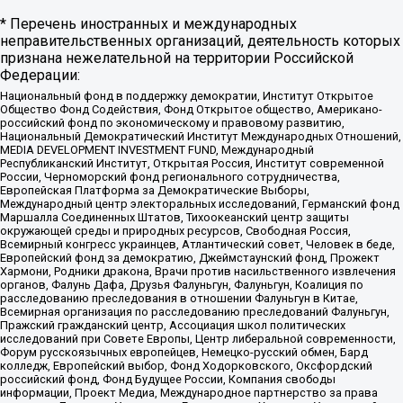
* Перечень иностранных и международных
неправительственных организаций, деятельность которых
признана нежелательной на территории Российской
Федерации:
Национальный фонд в поддержку демократии, Институт Открытое
Общество Фонд Содействия, Фонд Открытое общество, Американо-
российский фонд по экономическому и правовому развитию,
Национальный Демократический Институт Международных Отношений,
MEDIA DEVELOPMENT INVESTMENT FUND, Международный
Республиканский Институт, Открытая Россия, Институт современной
России, Черноморский фонд регионального сотрудничества,
Европейская Платформа за Демократические Выборы,
Международный центр электоральных исследований, Германский фонд
Маршалла Соединенных Штатов, Тихоокеанский центр защиты
окружающей среды и природных ресурсов, Свободная Россия,
Всемирный конгресс украинцев, Атлантический совет, Человек в беде,
Европейский фонд за демократию, Джеймстаунский фонд, Прожект
Хармони, Родники дракона, Врачи против насильственного извлечения
органов, Фалунь Дафа, Друзья Фалуньгун, Фалуньгун, Коалиция по
расследованию преследования в отношении Фалуньгун в Китае,
Всемирная организация по расследованию преследований Фалуньгун,
Пражский гражданский центр, Ассоциация школ политических
исследований при Совете Европы, Центр либеральной современности,
Форум русскоязычных европейцев, Немецко-русский обмен, Бард
колледж, Европейский выбор, Фонд Ходорковского, Оксфордский
российский фонд, Фонд Будущее России, Компания свободы
информации, Проект Медиа, Международное партнерство за права