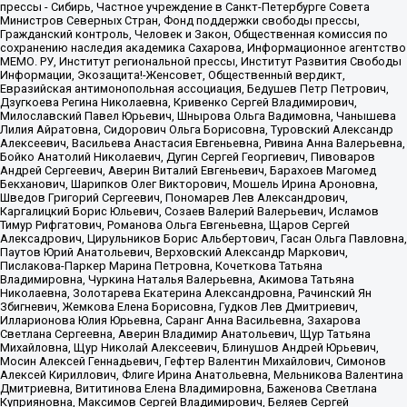
прессы - Сибирь, Частное учреждение в Санкт-Петербурге Совета
Министров Северных Стран, Фонд поддержки свободы прессы,
Гражданский контроль, Человек и Закон, Общественная комиссия по
сохранению наследия академика Сахарова, Информационное агентство
МЕМО. РУ, Институт региональной прессы, Институт Развития Свободы
Информации, Экозащита!-Женсовет, Общественный вердикт,
Евразийская антимонопольная ассоциация, Бедушев Петр Петрович,
Дзугкоева Регина Николаевна, Кривенко Сергей Владимирович,
Милославский Павел Юрьевич, Шнырова Ольга Вадимовна, Чанышева
Лилия Айратовна, Сидорович Ольга Борисовна, Туровский Александр
Алексеевич, Васильева Анастасия Евгеньевна, Ривина Анна Валерьевна,
Бойко Анатолий Николаевич, Дугин Сергей Георгиевич, Пивоваров
Андрей Сергеевич, Аверин Виталий Евгеньевич, Барахоев Магомед
Бекханович, Шарипков Олег Викторович, Мошель Ирина Ароновна,
Шведов Григорий Сергеевич, Пономарев Лев Александрович,
Каргалицкий Борис Юльевич, Созаев Валерий Валерьевич, Исламов
Тимур Рифгатович, Романова Ольга Евгеньевна, Щаров Сергей
Алексадрович, Цирульников Борис Альбертович, Гасан Ольга Павловна,
Паутов Юрий Анатольевич, Верховский Александр Маркович,
Пислакова-Паркер Марина Петровна, Кочеткова Татьяна
Владимировна, Чуркина Наталья Валерьевна, Акимова Татьяна
Николаевна, Золотарева Екатерина Александровна, Рачинский Ян
Збигневич, Жемкова Елена Борисовна, Гудков Лев Дмитриевич,
Илларионова Юлия Юрьевна, Саранг Анна Васильевна, Захарова
Светлана Сергеевна, Аверин Владимир Анатольевич, Щур Татьяна
Михайловна, Щур Николай Алексеевич, Блинушов Андрей Юрьевич,
Мосин Алексей Геннадьевич, Гефтер Валентин Михайлович, Симонов
Алексей Кириллович, Флиге Ирина Анатольевна, Мельникова Валентина
Дмитриевна, Вититинова Елена Владимировна, Баженова Светлана
Куприяновна, Максимов Сергей Владимирович, Беляев Сергей