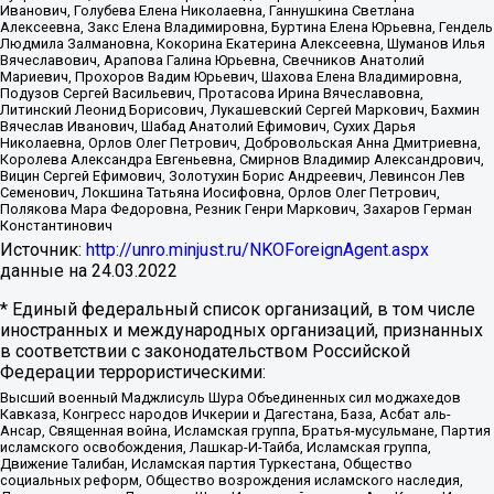
Иванович, Голубева Елена Николаевна, Ганнушкина Светлана
Алексеевна, Закс Елена Владимировна, Буртина Елена Юрьевна, Гендель
Людмила Залмановна, Кокорина Екатерина Алексеевна, Шуманов Илья
Вячеславович, Арапова Галина Юрьевна, Свечников Анатолий
Мариевич, Прохоров Вадим Юрьевич, Шахова Елена Владимировна,
Подузов Сергей Васильевич, Протасова Ирина Вячеславовна,
Литинский Леонид Борисович, Лукашевский Сергей Маркович, Бахмин
Вячеслав Иванович, Шабад Анатолий Ефимович, Сухих Дарья
Николаевна, Орлов Олег Петрович, Добровольская Анна Дмитриевна,
Королева Александра Евгеньевна, Смирнов Владимир Александрович,
Вицин Сергей Ефимович, Золотухин Борис Андреевич, Левинсон Лев
Семенович, Локшина Татьяна Иосифовна, Орлов Олег Петрович,
Полякова Мара Федоровна, Резник Генри Маркович, Захаров Герман
Константинович
Источник:
http://unro.minjust.ru/NKOForeignAgent.aspx
данные на
24.03.2022
* Единый федеральный список организаций, в том числе
иностранных и международных организаций, признанных
в соответствии с законодательством Российской
Федерации террористическими:
Высший военный Маджлисуль Шура Объединенных сил моджахедов
Кавказа, Конгресс народов Ичкерии и Дагестана, База, Асбат аль-
Ансар, Священная война, Исламская группа, Братья-мусульмане, Партия
исламского освобождения, Лашкар-И-Тайба, Исламская группа,
Движение Талибан, Исламская партия Туркестана, Общество
социальных реформ, Общество возрождения исламского наследия,