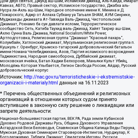
Дом двух святых, Джунд аш-Шам, Исламский джихад, Аль-Каида, Имарат
Кавказ, АБТО, Правый сектор, Исламское государство, Джабха аль-
Нусра ли-Ахль аш-Шам, Народное ополчение имени К. Минина и Д.
Пожарского, Аджр от Аллаха Субхану уа Тагьаля SHAM, АУМ Синрике,
Муджахеды джамаата Ат-Тавхида Валь-Джихад, Чистопольский
Джамаат, Рохнамо ба суи давлати исломи, Террористическое
сообщество Сеть, Катиба Таухид валь-Джихад, Хайят Тахрир аш-Шам,
Ахлю Сунна Валь Джамаа, National Socialism/White Power,
Артподготовка, Религиозная группа “Джамаат “Красный пахарь”,
Колумбайн, Хатлонский джамаат, Мусульманская религиозная группа п.
Кушкуль г. Оренбург, Крымско-татарский добровольческий батальон
имени Номана Челебиджихана, Азов, Партия исламского возрождения
Таджикистана, Народная самооборона, Дуббайский джамаат,
московская ячейка, Батал-Хаджи Белхороев, Маньяки Культ Убийц,
Молодёжь Которая Улыбается, Легион Свобода России, Айдар, Русский
добровольческий корпус
Источник:
http://nac.gov.ru/terroristicheskie-i-ekstremistskie-
organizacii-i-materialy.html
данные на
16.11.2023
* Перечень общественных объединений и религиозных
организаций в отношении которых судом принято
вступившее в законную силу решение о ликвидации или
запрете деятельности:
Национал-большевистская партия, ВЕК РА, Рада земли Кубанской
Духовно Родовой Державы Русь, Община Духовного Управления
Асгардской Веси Беловодья, Славянская Община Капища Веды Перуна,
Мужская Духовная Семинария Староверов-Инглингов, Нурджулар, К
Богодержавию, Таблиги Джамаат, Свидетели Иеговы, Русское