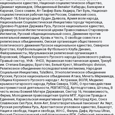
национальное единство, Национал-социалистическое общество,
Джамаат мувахидов, Объединенный Вилайат Кабарды, Балкарии и
Карачая, Союз славян, Ат-Такфир Валь-Хиджра, Пит Буль, Национал-
социалистическая рабочая партия России, Славянский союз,
Формат-18, Благородный Орден Дьявола, Армия воли народа,
Национальная Социалистическая Инициатива города Череповца,
Духовно-Родовая Держава Русь, Русское национальное единство,
Древнерусской Инглистической церкви Православных Староверов-
Инглингов, Русский общенациональный союз, Движение против
нелегальной иммиграции, Кровь и Честь, О свободе совести и о
религиозных объединениях, Омская организация общественного
политического движения Русское национальное единство, Северное
Братство, Клуб Болельщиков Футбольного Клуба Динамо,
Файзрахманисты, Мусульманская религиозная организация п.
Боровский, Община Коренного Русского народа Щелковского района,
Правый сектор, УНА - УНСО, Украинская повстанческая армия, Тризуб
им. Степана Бандеры, Братство, Белый Крест, Misanthropic division,
Религиозное объединение последователей инглиизма, Народная
Социальная Инициатива, TulaSkins, Этнополитическое объединение
Русские, Русское национальное объединение Атака, Мечеть Мирмамеда,
Община Коренного Русского народа г. Астрахани, ВОЛЯ, Меджлис
крымскотатарского народа, Рубеж Севера, ТОЙС, О противодействии
экстремистской деятельности, РЕВТАТПОД, Артподготовка, Штольц, В
честь иконы Божией Матери Державная, Сектор 16, Независимость,
Фирма, Молодежная правозащитная группа МПГ, Курсом Правды и
Единения, Каракольская инициативная группа, Автоград Крю, Союз
Славянских Сил Руси, Алля-Аят, Благотворительный пансионат Ак Умут,
Русская республика Русь, Арестантское уголовное единство, Башкорт,
Нация и свобода, Нация и свобода, W.H.С., Фалунь Дафа, Иртыш Ultras,
Русский Патриотический клуб-Новокузнецк/РПК, Сибирский державный