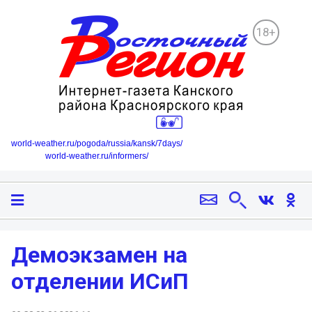
18+
world-weather.ru/pogoda/russia/kansk/7days/
world-weather.ru/informers/
Демоэкзамен на
отделении ИСиП