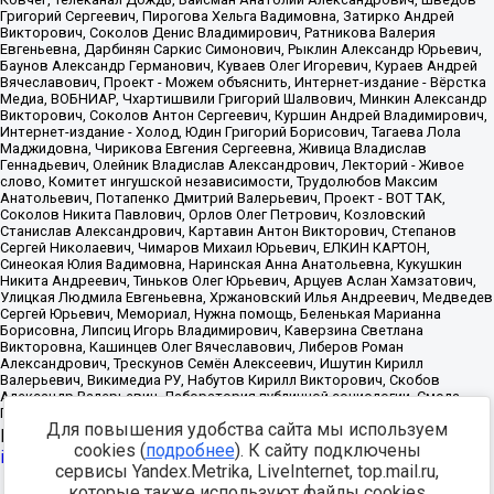
Для повышения удобства сайта мы используем
Источник:
https://minjust.gov.ru/uploaded/files/reestr-
cookies (
подробнее
). К сайту подключены
inostrannyih-agentov-22-03-2024.pdf
данные на
22.03.2024
сервисы Yandex.Metrika, LiveInternet, top.mail.ru,
которые также используют файлы cookies