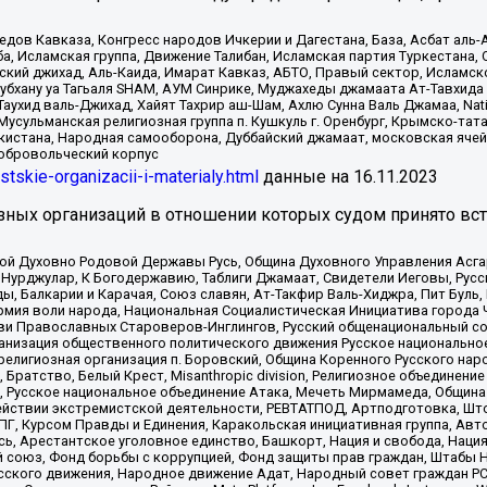
в Кавказа, Конгресс народов Ичкерии и Дагестана, База, Асбат аль-Ан
ба, Исламская группа, Движение Талибан, Исламская партия Туркестан
ский джихад, Аль-Каида, Имарат Кавказ, АБТО, Правый сектор, Исламск
Субхану уа Тагьаля SHAM, АУМ Синрике, Муджахеды джамаата Ат-Тавхида
ухид валь-Джихад, Хайят Тахрир аш-Шам, Ахлю Сунна Валь Джамаа, Natio
Мусульманская религиозная группа п. Кушкуль г. Оренбург, Крымско-т
кистана, Народная самооборона, Дуббайский джамаат, московская ячей
добровольческий корпус
istskie-organizacii-i-materialy.html
данные на
16.11.2023
зных организаций в отношении которых судом принято вс
ской Духовно Родовой Державы Русь, Община Духовного Управления Асг
Нурджулар, К Богодержавию, Таблиги Джамаат, Свидетели Иеговы, Рус
, Балкарии и Карачая, Союз славян, Ат-Такфир Валь-Хиджра, Пит Буль,
рмия воли народа, Национальная Социалистическая Инициатива города 
ви Православных Староверов-Инглингов, Русский общенациональный сою
ганизация общественного политического движения Русское национально
елигиозная организация п. Боровский, Община Коренного Русского нар
 Братство, Белый Крест, Misanthropic division, Религиозное объединен
е, Русское национальное объединение Атака, Мечеть Мирмамеда, Община
йствии экстремистской деятельности, РЕВТАТПОД, Артподготовка, Што
, Курсом Правды и Единения, Каракольская инициативная группа, Автог
ь, Арестантское уголовное единство, Башкорт, Нация и свобода, Нация и
союз, Фонд борьбы с коррупцией, Фонд защиты прав граждан, Штабы На
сского движения, Народное движение Адат, Народный совет граждан РС