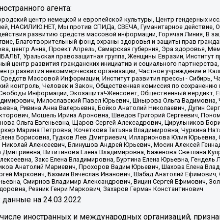
остранного агента:
родский центр немецкой и европейской культуры, Центр гендерных исс
ачей, НАСИЛИЮ.НЕТ, Мы против СПИДа, СВЕЧА, Гуманитарное действие, 
ействия развитию средств массовой информации, Горячая Линия, В защ
твие, Благотворительный фонд охраны здоровья и защиты прав гражда
 Сова, центр Анна, Проект Апрель, Самарская губерния, Эра здоровья, 
ИБАЛЬТ, Уральская правозащитная группа, Женщины Евразии, Институт п
ый центр развития гражданских инициатив и социального партнерства,
нтр развития некоммерческих организаций, Частное учреждение в Кал
 Средств Массовой Информации, Институт развития прессы - Сибирь, Ч
ий контроль, Человек и Закон, Общественная комиссия по сохранению
я Свободы Информации, Экозащита!-Женсовет, Общественный вердикт, 
ладимирович, Милославский Павел Юрьевич, Шнырова Ольга Вадимовна,
ьевна, Ривина Анна Валерьевна, Бойко Анатолий Николаевич, Дугин Сер
икторович, Мошель Ирина Ароновна, Шведов Григорий Сергеевич, Поно
нова Ольга Евгеньевна, Щаров Сергей Алексадрович, Цирульников Бори
ркер Марина Петровна, Кочеткова Татьяна Владимировна, Чуркина Нат
Елена Борисовна, Гудков Лев Дмитриевич, Илларионова Юлия Юрьевна, С
 Николай Алексеевич, Блинушов Андрей Юрьевич, Мосин Алексей Генна
а Дмитриевна, Вититинова Елена Владимировна, Баженова Светлана Куп
Алексеевна, Закс Елена Владимировна, Буртина Елена Юрьевна, Гендель
иков Анатолий Мариевич, Прохоров Вадим Юрьевич, Шахова Елена Влад
ргей Маркович, Бахмин Вячеслав Иванович, Шабад Анатолий Ефимович, 
ьевна, Смирнов Владимир Александрович, Вицин Сергей Ефимович, Зол
доровна, Резник Генри Маркович, Захаров Герман Константинович
x
данные на
24.03.2022
 числе иностранных и международных организаций, призна