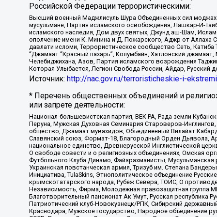
Российской Федерации террористическими:
Высший военный Маджлисуль Шура Объединенных сил моджахедо
мусульмане, Партия исламского освобождения, Лашкар-И-Тай
исламского наследия, Дом двух святых, Джунд аш-Шам, Ислам
ополчение имени К. Минина и Д. Пожарского, Аджр от Аллаха 
давлати исломи, Террористическое сообщество Сеть, Катиба Та
“Джамаат “Красный пахарь”, Колумбайн, Хатлонский джамаат, 
Челебиджихана, Азов, Партия исламского возрождения Таджи
Которая Улыбается, Легион Свобода России, Айдар, Русский 
Источник:
http://nac.gov.ru/terroristicheskie-i-ekstrem
* Перечень общественных объединений и религио
или запрете деятельности:
Национал-большевистская партия, ВЕК РА, Рада земли Кубан
Перуна, Мужская Духовная Семинария Староверов-Инглингов, 
общество, Джамаат мувахидов, Объединенный Вилайат Кабарды
Славянский союз, Формат-18, Благородный Орден Дьявола, А
национальное единство, Древнерусской Инглистической церк
О свободе совести и о религиозных объединениях, Омская ор
Футбольного Клуба Динамо, Файзрахманисты, Мусульманская р
Украинская повстанческая армия, Тризуб им. Степана Бандеры,
Инициатива, TulaSkins, Этнополитическое объединение Русски
крымскотатарского народа, Рубеж Севера, ТОЙС, О противоде
Независимость, Фирма, Молодежная правозащитная группа МПГ
Благотворительный пансионат Ак Умут, Русская республика Рус
Патриотический клуб-Новокузнецк/РПК, Сибирский державный 
Краснодара, Мужское государство, Народное объединение ру