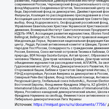
развитию, Национальный Демократический Институт Междуна
современной России, Черноморский фонд регионального сот
фонд Маршалла Соединенных Штатов, Тихоокеанский центр за
беде, Европейский фонд за демократию, Джеймстаунский фонд
Фалуньгун, Коалиция по расследованию преследования в отно
Ассоциация школ политических исследований при Совете Евр
выбор, Фонд Ходорковского, Оксфордский российский фонд, 
Управление Евангельских Христиан Украинской Христианской
движение, Всемирный Институт Саентологических Предприяти
ИДЕЛЬ-УРАЛ, Ассоциация развития журналистики, IStories fo
Bellingcat, Bellingcat Ltd, The Insider, Институт правовой ин
Макдональда-Лорье, Украинская национальная федерация Кан
центр , Риддл, Русский антивоенный комитет в Швеции, Проект
Народов ПостРоссии, Солидарность с гражданским движением 
Россия, Беллона, Союз жителей островов Тисима и Хабомаи, 
природы, BDR Novaja Gazeta-Europe, Алтай проект, Образова
человека Тбилиси, Дом прав человека Ереван, Дом прав челов
объединение журналистов расследователей, АЛЛАТРА, За своб
Гудзоновский институт, Фонд Демократического Развития, К
Сторожевой башни, Библии и трактатов Свидетелей Иеговы, Г
РЭНД корпорейшн, Русская Америка за демократию в России, 
Северный Рейн-Вестфалия, Фонд глобальной помощи, Антивоенн
Ресурсный Центр, Глобальный союз IndustriALL, Russian Electi
Восточной Европы, Фонд имени Фридриха Эберта, XZ gGmbH, М
International Education, Cultural Vistas, Institute of Intern
Мунка, Российско-канадский демократический альянс, Школа
Фридриха Науманна за свободу, Феминистское антивоенное соп
Либерально-демократическая Лига Украины
Источник:
https://minjust.gov.ru/ru/documents/7756/
д