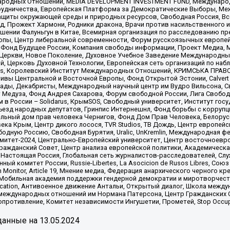
родных Отношений, MEDIA DEVELOPMENT INVESTMENT FUND, Международн
рудничества, Европейская Платформа за Демократические Выборы, Ме
щиты окружающей среды и природных ресурсов, Свободная Россия, Все
, Прожект Хармони, Родники дракона, Врачи против насильственного и
шении Фалуньгун в Китае, Всемирная организация по расследованию пр
опы, Центр либеральной современности, Форум русскоязычных европей
Фонд Будущее России, Компания свободы информации, Проект Медиа, 
 Церкви, Новое Поколение, Духовное Учебное Заведение Международн
й, Церковь Духовной Технологии, Европейская сеть организаций по н
nds, Королевский Институт Международных Отношений, КРИМСЬКА ПРАВОЗ
ициативы Центральной и Восточной Европы, Фонд Открытой Эстонии, Calver
ады, Декабристы, Международный научный центр им Вудро Вильсона, С
 Медуза, Фонд Андрея Сахарова, Форум свободной России, Лига Свободны
в России – Solidarus, КрымSOS, Свободный университет, Институт гос
Съезд народных депутатов, Гринпис Интернешнл, Фонд борьбы с коррупц
тельный дом прав человека Чернигов, Фонд Дом Прав Человека, Белору
ека Крым, Центр дикого лосося, TVR Studios, ТВ Дождь, Центр европей
одную Россию, Свободная Бурятия, Uralic, UnKremlin, Международная ф
омитет-2024, Центрально-Европейский университет, Центр восточноев
ражданский Совет, Центр анализа европейской политики, Академическа
Настоящая Россия, Глобальная сеть журналистов-расследователей, Слу
ый комитет России, Russie-Libertes, La Asocicion de Rusos Libres, С
on Monitor, Article 19, Мнение медиа, Федерация анархического черного
обильная академия поддержки гендерной демократии и миротворчества,
ational Education, Антивоенное движение Антальи, Открытый диалог, Школа 
 международных отношений им Нормана Патерсона, Центр Гражданских 
ротивление, Комитет независимости Ингушетии, Прометей, Stop Occupat
анные на
13.05.2024