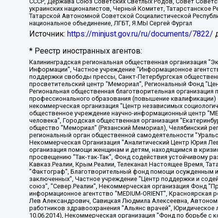
СССР, Держава Союз Советских Светлых Родов, Совет Советски
украинских националистов, Черный Комитет, Татарстанское 
Татарской Автономной Советской Социалистической Республи
национальное объединение, ЛГБТ, Я.МЫ Сергей Фургал
Источник:
https://minjust.gov.ru/ru/documents/7822/
д
* Реестр иностранных агентов:
Калининградская региональная общественная организация "Экозащита!-Женсовет", Фонд содействия защите прав и свобод граждан "Общественный вердикт", Фонд "Институт Развития Свободы Информации", Частное учреждение "Информационное агентство МЕМО. РУ", Региональная общественная организация "Общественная комиссия по сохранению наследия академика Сахарова", Фонд поддержки свободы прессы, Санкт-Петербургская общественная правозащитная организация "Гражданский контроль", Межрегиональная общественная организация "Информационно-просветительский центр "Мемориал", Региональный Фонд "Центр Защиты Прав Средств Массовой Информации", с 05.12.2023 Фонд "Центр Защиты Прав Средств массовой информации", Региональная общественная благотворительная организация помощи беженцам и мигрантам "Гражданское содействие", Негосударственное образовательное учреждение дополнительного профессионального образования (повышение квалификации) специалистов "АКАДЕМИЯ ПО ПРАВАМ ЧЕЛОВЕКА", Свердловская региональная общественная организация "Сутяжник", Автономная некоммерческая организация "Центр независимых социологических исследований", Союз общественных объединений "Российский исследовательский центр по правам человека", Региональное общественное учреждение научно-информационный центр "МЕМОРИАЛ", Некоммерческая организация "Фонд защиты гласности", Автономная некоммерческая организация "Институт прав человека", Городская общественная организация "Екатеринбургское общество "МЕМОРИАЛ", Городская общественная организация "Рязанское историко-просветительское и правозащитное общество "Мемориал" (Рязанский Мемориал), Челябинский региональный орган общественной самодеятельности – женское общественное объединение "Женщины Евразии", Челябинский региональный орган общественной самодеятельности "Уральская правозащитная группа", Фонд содействия защите здоровья и социальной справедливости имени Андрея Рылькова, Автономная Некоммерческая Организация "Аналитический Центр Юрия Левады", Автономная некоммерческая организация социальной поддержки населения "Проект Апрель", Региональная общественная организация помощи женщинам и детям, находящимся в кризисной ситуации "Информационно-методический центр "Анна", Фонд содействия развитию массовых коммуникаций и правовому просвещению "Так-так-Так", Фонд содействия устойчивому развитию "Серебряная тайга", Свердловский региональный общественный фонд социальных проектов "Новое время", "Idel.Реалии", Кавказ.Реалии, Крым.Реалии, Телеканал Настоящее Время, Татаро-башкирская служба Радио Свобода (Azatliq Radiosi), Радио Свободная Европа/Радио Свобода (PCE/PC), "Сибирь.Реалии", "Фактограф", Благотворительный фонд помощи осужденным и их семьям, Автономная некоммерческая организация "Институт глобализации и социальных движений", Фонд "В защиту прав заключенных", Частное учреждение "Центр поддержки и содействия развитию средств массовой информации", Пензенский региональный общественный благотворительный фонд "Гражданский союз", "Север.Реалии", Некоммерческая организация Фонд "Правовая инициатива", Общество с ограниченной ответственностью "Радио Свободная Европа/Радио Свобода", Чешское информационное агентство "MEDIUM-ORIENT", Красноярская региональная общественная организация