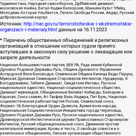
Таджикистана, Народная самооборона, Дуббайский джамаат,
московская ячейка, Батал-Хаджи Белхороев, Маньяки Культ Убийц,
Молодёжь Которая Улыбается, Легион Свобода России, Айдар, Русский
добровольческий корпус
Источник:
http://nac.gov.ru/terroristicheskie-i-ekstremistskie-
organizacii-i-materialy.html
данные на
16.11.2023
* Перечень общественных объединений и религиозных
организаций в отношении которых судом принято
вступившее в законную силу решение о ликвидации или
запрете деятельности:
Национал-большевистская партия, ВЕК РА, Рада земли Кубанской
Духовно Родовой Державы Русь, Община Духовного Управления
Асгардской Веси Беловодья, Славянская Община Капища Веды Перуна,
Мужская Духовная Семинария Староверов-Инглингов, Нурджулар, К
Богодержавию, Таблиги Джамаат, Свидетели Иеговы, Русское
национальное единство, Национал-социалистическое общество,
Джамаат мувахидов, Объединенный Вилайат Кабарды, Балкарии и
Карачая, Союз славян, Ат-Такфир Валь-Хиджра, Пит Буль, Национал-
социалистическая рабочая партия России, Славянский союз,
Формат-18, Благородный Орден Дьявола, Армия воли народа,
Национальная Социалистическая Инициатива города Череповца,
Духовно-Родовая Держава Русь, Русское национальное единство,
Древнерусской Инглистической церкви Православных Староверов-
Инглингов, Русский общенациональный союз, Движение против
нелегальной иммиграции, Кровь и Честь, О свободе совести и о
религиозных объединениях, Омская организация общественного