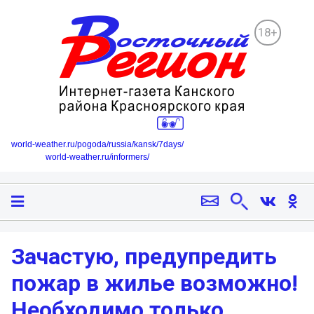
18+
world-weather.ru/pogoda/russia/kansk/7days/
world-weather.ru/informers/
Зачастую, предупредить
пожар в жилье возможно!
Необходимо только