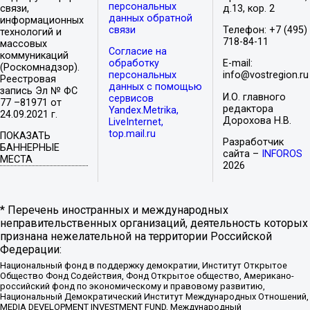
персональных
связи,
д.13, кор. 2
данных обратной
информационных
связи
Телефон: +7 (495)
технологий и
718-84-11
массовых
Согласие на
коммуникаций
обработку
E-mail:
(Роскомнадзор).
персональных
info@vostregion.ru
Реестровая
данных с помощью
запись Эл № ФС
И.О. главного
сервисов
77 –81971 от
редактора
Yandex.Metrika,
24.09.2021 г.
Дорохова Н.В.
LiveInternet,
top.mail.ru
ПОКАЗАТЬ
Разработчик
БАННЕРНЫЕ
сайта –
INFOROS
МЕСТА
2026
* Перечень иностранных и международных
неправительственных организаций, деятельность которых
признана нежелательной на территории Российской
Федерации:
Национальный фонд в поддержку демократии, Институт Открытое
Общество Фонд Содействия, Фонд Открытое общество, Американо-
российский фонд по экономическому и правовому развитию,
Национальный Демократический Институт Международных Отношений,
MEDIA DEVELOPMENT INVESTMENT FUND, Международный