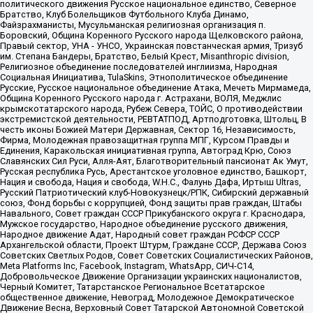
политического движения Русское национальное единство, Северное
Братство, Клуб Болельщиков Футбольного Клуба Динамо,
Файзрахманисты, Мусульманская религиозная организация п.
Боровский, Община Коренного Русского народа Щелковского района,
Правый сектор, УНА - УНСО, Украинская повстанческая армия, Тризуб
им. Степана Бандеры, Братство, Белый Крест, Misanthropic division,
Религиозное объединение последователей инглиизма, Народная
Социальная Инициатива, TulaSkins, Этнополитическое объединение
Русские, Русское национальное объединение Атака, Мечеть Мирмамеда,
Община Коренного Русского народа г. Астрахани, ВОЛЯ, Меджлис
крымскотатарского народа, Рубеж Севера, ТОЙС, О противодействии
экстремистской деятельности, РЕВТАТПОД, Артподготовка, Штольц, В
честь иконы Божией Матери Державная, Сектор 16, Независимость,
Фирма, Молодежная правозащитная группа МПГ, Курсом Правды и
Единения, Каракольская инициативная группа, Автоград Крю, Союз
Славянских Сил Руси, Алля-Аят, Благотворительный пансионат Ак Умут,
Русская республика Русь, Арестантское уголовное единство, Башкорт,
Нация и свобода, Нация и свобода, W.H.С., Фалунь Дафа, Иртыш Ultras,
Русский Патриотический клуб-Новокузнецк/РПК, Сибирский державный
союз, Фонд борьбы с коррупцией, Фонд защиты прав граждан, Штабы
Навального, Совет граждан СССР Прикубанского округа г. Краснодара,
Мужское государство, Народное объединение русского движения,
Народное движение Адат, Народный совет граждан РСФСР СССР
Архангельской области, Проект Штурм, Граждане СССР, Держава Союз
Советских Светлых Родов, Совет Советских Социалистических Районов,
Meta Platforms Inc, Facebook, Instagram, WhatsApp, СИЧ-С14,
Добровольческое Движение Организации украинских националистов,
Черный Комитет, Татарстанское Региональное Всетатарское
общественное движение, Невоград, Молодежное Демократическое
Движение Весна, Верховный Совет Татарской Автономной Советской