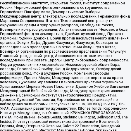
Республиканский Институт, Открытая Россия, Институт современной
России, Черноморский фонд регионального сотрудничества,
Европейская Платформа за Демократические Выборы,
Международный центр электоральных исследований, Германский фонд
Маршалла Соединенных Штатов, Тихоокеанский центр защиты
окружающей среды и природных ресурсов, Свободная Россия,
Всемирный конгресс украинцев, Атлантический совет, Человек в беде,
Европейский фонд за демократию, Джеймстаунский фонд, Прожект
Хармони, Родники дракона, Врачи против насильственного извлечения
органов, Фалунь Дафа, Друзья Фалуньгун, Фалуньгун, Коалиция по
расследованию преследования в отношении Фалуньгун в Китае,
Всемирная организация по расследованию преследований Фалуньгун,
Пражский гражданский центр, Ассоциация школ политических
исследований при Совете Европы, Центр либеральной современности,
Форум русскоязычных европейцев, Немецко-русский обмен, Бард
колледж, Европейский выбор, Фонд Ходорковского, Оксфордский
российский фонд, Фонд Будущее России, Компания свободы
информации, Проект Медиа, Международное партнерство за права
человека, Духовное Управление Евангельских Христиан Украинской
Христианской Церкви, Новое Поколение, Духовное Учебное Заведение
Международный Библейский Колледж, Международное христианское
движение, Всемирный Институт Саентологических Предприятий,
Церковь Духовной Технологии, Европейская сеть организаций по
наблюдению за выборами, Республика Польша, СВОБОДНЫЙ ИДЕЛЬ-
УРАЛ, Ассоциация развития журналистики, IStories fonds, Королевский
Институт Международных Отношений, КРИМСЬКА ПРАВОЗАХИСНА
ГРУПА, Фонд имени Генриха Бёлля, Stichting Bellingcat, Bellingcat Ltd, The
Insider, Институт правовой инициативы Центральной и Восточной
Европы, Фонд Открытой Эстонии, Calvert 22 Foundation, Канадский
украинский конгресс, Институт Макдональда-Лорье, Украинская