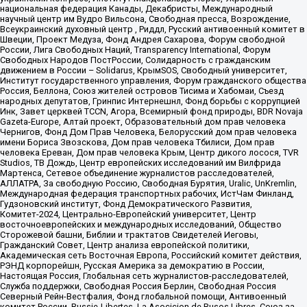
национальная федерация Канады, Декабристы, Международный
научный центр им Вудро Вильсона, Свободная пресса, Возрождение,
Всеукраинский духовный центр , Риддл, Русский антивоенный комитет в
Швеции, Проект Медуза, Фонд Андрея Сахарова, Форум свободной
России, Лига Свободных Наций, Transparеncy International, Форум
Свободных Народов ПостРоссии, Солидарность с гражданским
движением в России – Solidarus, КрымSOS, Свободный университет,
Институт государственного управления, Форум гражданского общества
Россия, Беллона, Союз жителей островов Тисима и Хабомаи, Съезд
народных депутатов, Гринпис Интернешнл, Фонд борьбы с коррупцией
Инк, Завет церквей TCCN, Агора, Всемирный фонд природы, BDR Novaja
Gazeta-Europe, Алтай проект, Образовательный дом прав человека
Чернигов, Фонд Дом Прав Человека, Белорусский дом прав человека
имени Бориса Звозскова, Дом прав человека Тбилиси, Дом прав
человека Ереван, Дом прав человека Крым, Центр дикого лосося, TVR
Studios, ТВ Дождь, Центр европейских исследований им Вилфрида
Мартенса, Сетевое объединение журналистов расследователей,
АЛЛАТРА, За свободную Россию, Свободная Бурятия, Uralic, UnKremlin,
Международная федерация транспортных рабочих, ИстЧам Финланд,
Гудзоновский институт, Фонд Демократического Развития,
Комитет-2024, Центрально-Европейский университет, Центр
восточноевропейских и международных исследований, Общество
Сторожевой башни, Библии и трактатов Свидетелей Иеговы,
Гражданский Совет, Центр анализа европейской политики,
Академическая сеть Восточная Европа, Российский комитет действия,
РЭНД корпорейшн, Русская Америка за демократию в России,
Настоящая Россия, Глобальная сеть журналистов-расследователей,
Служба поддержки, Свободная Россия Берлин, Свободная Россия
Северный Рейн-Вестфалия, Фонд глобальной помощи, Антивоенный
комитет России, Russie-Libertes, La Asocicion de Rusos Libres, Союз за