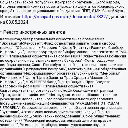
Социалистической Республики, Конгресс ойрат-калмыцкого народа,
Исполнительный комитет совета народных депутатов Красноярского
края, Этническое национальное объединение, ЛГБТ, Я.МЫ Сергей Фургал
Источник:
https://minjust.gov.ru/ru/documents/7822/
данные
на
03.05.2024
* Реестр иностранных агентов:
Калининградская региональная общественная организация "Экозащита!-Женсовет", Фонд содействия защите прав и свобод граждан "Общественный вердикт", Фонд "Институт Развития Свободы Информации", Частное учреждение "Информационное агентство МЕМО. РУ", Региональная общественная организация "Общественная комиссия по сохранению наследия академика Сахарова", Фонд поддержки свободы прессы, Санкт-Петербургская общественная правозащитная организация "Гражданский контроль", Межрегиональная общественная организация "Информационно-просветительский центр "Мемориал", Региональный Фонд "Центр Защиты Прав Средств Массовой Информации", с 05.12.2023 Фонд "Центр Защиты Прав Средств массовой информации", Региональная общественная благотворительная организация помощи беженцам и мигрантам "Гражданское содействие", Негосударственное образовательное учреждение дополнительного профессионального образования (повышение квалификации) специалистов "АКАДЕМИЯ ПО ПРАВАМ ЧЕЛОВЕКА", Свердловская региональная общественная организация "Сутяжник", Автономная некоммерческая организация "Центр независимых социологических исследований", Союз общественных объединений "Российский исследовательский центр по правам человека", Региональное общественное учреждение научно-информационный центр "МЕМОРИАЛ", Некоммерческая организация "Фонд защиты гласности", Автономная некоммерческая организация "Институт прав человека", Городская общественная организация "Екатеринбургское общество "МЕМОРИАЛ", Городская общественная организация "Рязанское историко-просветительское и правозащитное общество "Мемориал" (Рязанский Мемориал), Челябинский региональный орган общественной самодеятельности – женское общественное объединение "Женщины Евразии", Челябинский региональный орган общественной самодеятельности "Уральская правозащитная группа", Фонд содействия защите здоровья и социальной справедливости имени Андрея Рылькова, Автономная Некоммерческая Организация "Аналитический Центр Юрия Левады", Автономная некоммерческая организация социальной поддержки населения "Проект Апрель", Региональная общественная организация помощи женщинам и детям, находящимся в кризисной ситуации "Информационно-методический центр "Анна", Фонд содействия развитию массовых коммуникаций и правовому просвещению "Так-так-Так", Фонд содействия устойчивому развитию "Серебряная тайга", Свердловский региональный общественный фонд социальных проектов "Новое время", "Idel.Реалии", Кавказ.Реалии, Крым.Реалии, Телеканал Настоящее Время, Татаро-башкирская служба Радио Свобода (Azatliq Radiosi), Радио Свободная Европа/Радио Свобода (PCE/PC), "Сибирь.Реалии", "Фактограф", Благотворительный фонд помощи осужденным и их семьям, Автономная некоммерческая организация "Институт глобализации и социальных движений", Фонд "В защиту прав заключенных", Частное учреждение "Центр поддержки и содействия развитию средств массовой информации", Пензенский региональный общественный благотворительный фонд "Гражданский союз", "Север.Реалии", Некоммерческая организация Фонд "Правовая инициатива", Общество с ограниченной ответственностью "Радио Свободная Европа/Радио Свобода", Чешское информационное агентство "MEDIUM-ORIENT", Красноярская региональная общественная организация "Мы против СПИДа", Камалягин Денис Николаевич, Маркелов Сергей Евгеньевич, Пономарев Лев Александрович, Савицкая Людмила Алексеевна, Автономная некоммерческая организация "Центр по работе с проблемой насилия "НАСИЛИЮ.НЕТ", Межрегиональный профессиональный союз работников здравоохранения "Альянс врачей", Юридическое лицо, зарегистрированное в Латвийской Республике, SIA "Medusa Project" (регистрационный номер 40103797863, дата регистрации 10.06.2014), Некоммерческая организация "Фонд по борьбе с коррупцией", Автономная некоммерческая организация "Институт права и публичной политики", Баданин Роман Сергеевич, Гликин Максим Александрович, Железнова Мария Михайловна, Лукьянова Юлия Сергеевна, Маетная Елизавета Витальевна, Маняхин Петр Борисович, Чуракова Ольга Владимировна, Ярош Юлия Петровна, Юридическое лицо "The Insider SIA", зарегистрированное в Риге, Латвийская Республика (дата регистрации 26.06.2015), являющееся администратором доменного имени интернет-издания "The Insider SIA", https://theins.ru, Постернак Алексей Евгеньевич, Рубин Михаил Аркадьевич, Анин Роман Александрович, Юридическое лицо Istories fonds, зарегистрированное в Латвийской Республике (регистрационный номер 50008295751, дата регистрации 24.02.2020), Великовский Дмитрий Александрович, Долинина Ирина Николаевна, Мароховская Алеся Алексеевна, Шлейнов Роман Юрьевич, Шмагун Олеся Валентиновна, Общество с ограниченной ответственностью "Альтаир 2021", Общество с ограниченной ответственностью "Вега 2021", Общество с ограниченной ответственностью "Главный редактор 2021", Общество с ограниченной ответственностью "Ромашки монолит", Важенков Артем Валерьевич, Ивановская областная общественная организация "Центр гендерных исследований", Гурман Юрий Альбертович, Медиапроект "ОВД-Инфо", Егоров Владимир Владимирович, Жилинский Владимир Александрович, Общество с ограниченной ответственностью "ЗП", Иванова София Юрьевна, Карезина Инна Павловна, Кильтау Екатерина Викторовна, Петров Алексей Викторович, Пискунов Сергей Евгеньевич, Смирнов Сергей Сергеевич, Тихонов Михаил Сергеевич, Общество с ограниченной ответственностью "ЖУРНАЛИСТ-ИНОСТРАННЫЙ АГЕНТ", Арапова Галина Юрьевна, Вольтская Татьяна Анатольевна, Американская компания "Mason G.E.S. Anonymous Foundation" (США), являющаяся владельцем интернет-издания https://mnews.world/, Компания "Stichting Bellingcat", зарегистрированная в Нидерландах (дата регистрации 11.07.2018), Захаров Андрей Вячеславович, Клепиковская Екатерина Дмитриевна, Общество с ограниченной ответственностью "МЕМО", Перл Роман Александрович, Симонов Евгений Алексеевич, Соловьева Елена Анатольевна, Сотников Даниил Владимирович, Сурначева Елизавета Дмитриевна, Автономная некоммерческая организация по защите прав человека и информированию населения "Якутия – Наше Мнение", Общество с ограниченной ответственностью "Москоу диджитал медиа", с 26.01.2023 Общество с ограниченной ответственностью "Чайка Белые сады", Ветошкина Валерия Валерьевна, Заговора Максим Александрович, Межрегиональное общественное движение "Российская ЛГБТ - сеть", Оленичев Максим Владимирович, Павлов Иван Юрьевич, Скворцова Елена Сергеевна, Общество с ограниченной ответственностью "Как бы инагент", Кочетков Игорь Викторович, Общество с ограниченной ответственностью "Честные выборы", Еланчик Олег Александрович, Общество с ограниченной ответственностью "Нобелевский призыв", Гималова Регина Эмилевна, Григорьев Андрей Валерьевич, Григорьева Алина Александровна, Ассоциация по содействию защите прав призывников, альтернативнослужащих и военнослужащих "Правозащитная группа "Гражданин.Армия.Право", Хисамова Регина Фаритовна, Автономная некоммерческая организация по реализации социально-правовых программ "Лилит", Дальневосточное общественное движение "Маяк", Санкт-Петербургская ЛГБТ-инициативная группа "Выход", Инициативная группа ЛГБТ+ "Реверс", Алексеев Андрей Викторович, Бекбулатова Таисия Львовна, Беляев Иван Михайлович, Владыкина Елена Сергеевна, Гельман Марат Александрович, Никульшина Вероника Юрьевна, Толоконникова Надежда Андреевна, Шендерович Виктор Анатольевич, Общество с ограниченной ответственностью "Данное сообщение", Общество с ограниченной ответственностью Издательский дом "Новая глава", Айнбиндер Александра Александровна, Московский комьюнити-центр для ЛГБТ+инициатив, Благотворительный фонд развития филантропии, Deutsche Welle (Германия, Kurt-Schumacher-Strasse 3, 53113 Bonn), Борзунова Мария Михайловна, Воробьев Виктор Викторович, Голубева Анна Львовна, Константинова Алла Михайловна, Малкова Ирина Владимировна, Мурадов Мурад Абдулгалимович, Осетинская Елизавета Николаевна, Понасенков Евгений Николаевич, Ганапольский Матвей Юрьевич, Киселев Евгений Алексеевич, Борухович Ирина Григорьевна, Дремин Иван Тимофеевич, Дубровский Дмитрий Викторович, Красноярская региональная общественная организация поддержки и развития альтернативных образовательных технологий и межкультурных коммуникаций "ИНТЕРРА", Маяковская Екатерина Алексеевна, Фейгин Марк Захарович, Филимонов Андрей Викторович, Дзугкоева Регина Николаевна, Доброхотов Роман Александрович, Дудь Юрий Александрович, Елкин Сергей Владимирович, Кругликов Кирилл Игоревич, Сабунаева Мария Леонидовна, Семенов Алексей Владимирович, Шаинян Карен Багратович, Шульман Екатерина Михайловна, Асафьев Артур Валерьевич, Вахштайн Виктор Семенович, Венедиктов Алексей Алексеевич, Лушникова Екатерина Евгеньевна, Волков Леонид Михайлович, Невзоров Александр Глебович, Пархоменко Сергей Борисович, Сироткин Ярослав Николаевич, Кара-Мурза Владимир Владимирович, Баранова Наталья Владимировна, Гозман Леонид Яковлевич, Кагарлицкий Борис Юльевич, Климарев Михаил Валерьевич, Милов Владимир Станиславович, Автономная некоммерческая организация Краснодарский центр современного искусства "Типография", Моргенштерн Алишер Тагирович, Соболь Любовь Эдуардовна, Общество с ограниченной ответственностью "ЛИЗА НОРМ", Каспаров Гарри Кимович, Ходорковский Михаил Борисович, Общество с ограниченной ответственностью "Апрельские тезисы", Данилович Ирина Брониславовна, Кашин Олег Владимирович, Петров Николай Владимирович, Пивоваров Алексей Владимирович, Соколов Михаил Владимирович, Цветкова Юлия Владимировна, Чичваркин Евгений Александрович, Комитет против пыток/Команда против пыток, Общество с ограниченной ответственностью "Первый научный", Общество с ограниченной ответственностью "Вертолет и ко", Белоцерковская Вероника Борисовна, Кац Максим Евгеньевич, Лазарева Татьяна Юрьевна, Шаведдинов Руслан Табризович, Яшин Илья Валерьевич, Общество с ограниченной ответственностью "Иноагент ААВ", Алешковский Дмитрий Петрович, Альбац Евгения Марковна, Быков Дмитрий Львович, Галямина Юлия Евгеньевна, Лойко Сергей Леонидович, Мартынов Кирилл Константинович, Медведев Сергей Александрович, Крашенинников Федор Геннадиевич, Гордеева Катерина Вл