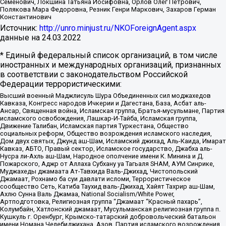
Семенович, Локшина Татьяна Иосифовна, Орлов Олег Петрович,
Полякова Мара Федоровна, Резник Генри Маркович, Захаров Герман
Константинович
Источник:
http://unro.minjust.ru/NKOForeignAgent.aspx
данные на
24.03.2022
* Единый федеральный список организаций, в том числе
иностранных и международных организаций, признанных
в соответствии с законодательством Российской
Федерации террористическими:
Высший военный Маджлисуль Шура Объединенных сил моджахедов
Кавказа, Конгресс народов Ичкерии и Дагестана, База, Асбат аль-
Ансар, Священная война, Исламская группа, Братья-мусульмане, Партия
исламского освобождения, Лашкар-И-Тайба, Исламская группа,
Движение Талибан, Исламская партия Туркестана, Общество
социальных реформ, Общество возрождения исламского наследия,
Дом двух святых, Джунд аш-Шам, Исламский джихад, Аль-Каида, Имарат
Кавказ, АБТО, Правый сектор, Исламское государство, Джабха аль-
Нусра ли-Ахль аш-Шам, Народное ополчение имени К. Минина и Д.
Пожарского, Аджр от Аллаха Субхану уа Тагьаля SHAM, АУМ Синрике,
Муджахеды джамаата Ат-Тавхида Валь-Джихад, Чистопольский
Джамаат, Рохнамо ба суи давлати исломи, Террористическое
сообщество Сеть, Катиба Таухид валь-Джихад, Хайят Тахрир аш-Шам,
Ахлю Сунна Валь Джамаа, National Socialism/White Power,
Артподготовка, Религиозная группа “Джамаат “Красный пахарь”,
Колумбайн, Хатлонский джамаат, Мусульманская религиозная группа п.
Кушкуль г. Оренбург, Крымско-татарский добровольческий батальон
имени Номана Челебиджихана, Азов, Партия исламского возрождения