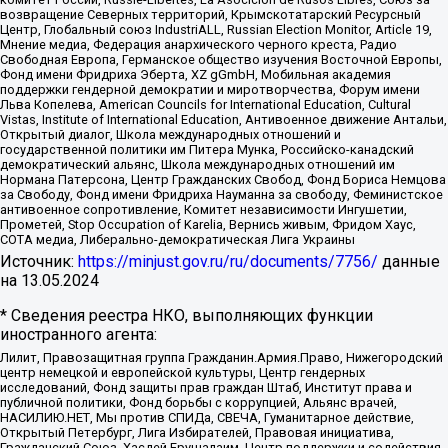
возвращение Северных территорий, Крымскотатарский Ресурсный
Центр, Глобальный союз IndustriALL, Russian Election Monitor, Article 19,
Мнение медиа, Федерация анархического черного креста, Радио
Свободная Европа, Германское общество изучения Восточной Европы,
Фонд имени Фридриха Эберта, XZ gGmbH, Мобильная академия
поддержки гендерной демократии и миротворчества, Форум имени
Льва Копелева, American Councils for International Education, Cultural
Vistas, Institute of International Education, Антивоенное движение Антальи,
Открытый диалог, Школа международных отношений и
государственной политики им Питера Мунка, Российско-канадский
демократический альянс, Школа международных отношений им
Нормана Патерсона, Центр Гражданских Свобод, Фонд Бориса Немцова
за Свободу, Фонд имени Фридриха Науманна за свободу, Феминистское
антивоенное сопротивление, Комитет независимости Ингушетии,
Прометей, Stop Occupation of Karelia, Вернись живым, Фридом Хаус,
СОТА медиа, Либерально-демократическая Лига Украины
Источник:
https://minjust.gov.ru/ru/documents/7756/
данные
на
13.05.2024
* Сведения реестра НКО, выполняющих функции
иностранного агента:
Лилит, Правозащитная группа Гражданин.Армия.Право, Нижегородский
центр немецкой и европейской культуры, Центр гендерных
исследований, Фонд защиты прав граждан Штаб, Институт права и
публичной политики, Фонд борьбы с коррупцией, Альянс врачей,
НАСИЛИЮ.НЕТ, Мы против СПИДа, СВЕЧА, Гуманитарное действие,
Открытый Петербург, Лига Избирателей, Правовая инициатива,
Гражданский Союз, Хасдей Ерушалаим, Центр поддержки и содействия