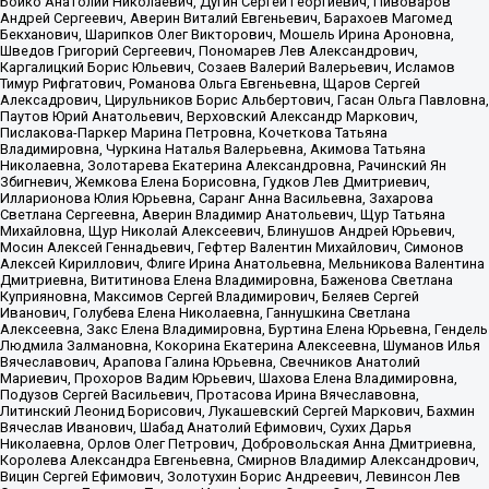
Бойко Анатолий Николаевич, Дугин Сергей Георгиевич, Пивоваров
Андрей Сергеевич, Аверин Виталий Евгеньевич, Барахоев Магомед
Бекханович, Шарипков Олег Викторович, Мошель Ирина Ароновна,
Шведов Григорий Сергеевич, Пономарев Лев Александрович,
Каргалицкий Борис Юльевич, Созаев Валерий Валерьевич, Исламов
Тимур Рифгатович, Романова Ольга Евгеньевна, Щаров Сергей
Алексадрович, Цирульников Борис Альбертович, Гасан Ольга Павловна,
Паутов Юрий Анатольевич, Верховский Александр Маркович,
Пислакова-Паркер Марина Петровна, Кочеткова Татьяна
Владимировна, Чуркина Наталья Валерьевна, Акимова Татьяна
Николаевна, Золотарева Екатерина Александровна, Рачинский Ян
Збигневич, Жемкова Елена Борисовна, Гудков Лев Дмитриевич,
Илларионова Юлия Юрьевна, Саранг Анна Васильевна, Захарова
Светлана Сергеевна, Аверин Владимир Анатольевич, Щур Татьяна
Михайловна, Щур Николай Алексеевич, Блинушов Андрей Юрьевич,
Мосин Алексей Геннадьевич, Гефтер Валентин Михайлович, Симонов
Алексей Кириллович, Флиге Ирина Анатольевна, Мельникова Валентина
Дмитриевна, Вититинова Елена Владимировна, Баженова Светлана
Куприяновна, Максимов Сергей Владимирович, Беляев Сергей
Иванович, Голубева Елена Николаевна, Ганнушкина Светлана
Алексеевна, Закс Елена Владимировна, Буртина Елена Юрьевна, Гендель
Людмила Залмановна, Кокорина Екатерина Алексеевна, Шуманов Илья
Вячеславович, Арапова Галина Юрьевна, Свечников Анатолий
Мариевич, Прохоров Вадим Юрьевич, Шахова Елена Владимировна,
Подузов Сергей Васильевич, Протасова Ирина Вячеславовна,
Литинский Леонид Борисович, Лукашевский Сергей Маркович, Бахмин
Вячеслав Иванович, Шабад Анатолий Ефимович, Сухих Дарья
Николаевна, Орлов Олег Петрович, Добровольская Анна Дмитриевна,
Королева Александра Евгеньевна, Смирнов Владимир Александрович,
Вицин Сергей Ефимович, Золотухин Борис Андреевич, Левинсон Лев