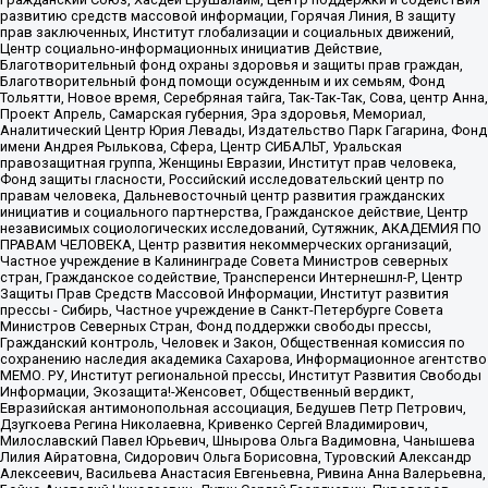
развитию средств массовой информации, Горячая Линия, В защиту
прав заключенных, Институт глобализации и социальных движений,
Центр социально-информационных инициатив Действие,
Благотворительный фонд охраны здоровья и защиты прав граждан,
Благотворительный фонд помощи осужденным и их семьям, Фонд
Тольятти, Новое время, Серебряная тайга, Так-Так-Так, Сова, центр Анна,
Проект Апрель, Самарская губерния, Эра здоровья, Мемориал,
Аналитический Центр Юрия Левады, Издательство Парк Гагарина, Фонд
имени Андрея Рылькова, Сфера, Центр СИБАЛЬТ, Уральская
правозащитная группа, Женщины Евразии, Институт прав человека,
Фонд защиты гласности, Российский исследовательский центр по
правам человека, Дальневосточный центр развития гражданских
инициатив и социального партнерства, Гражданское действие, Центр
независимых социологических исследований, Сутяжник, АКАДЕМИЯ ПО
ПРАВАМ ЧЕЛОВЕКА, Центр развития некоммерческих организаций,
Частное учреждение в Калининграде Совета Министров северных
стран, Гражданское содействие, Трансперенси Интернешнл-Р, Центр
Защиты Прав Средств Массовой Информации, Институт развития
прессы - Сибирь, Частное учреждение в Санкт-Петербурге Совета
Министров Северных Стран, Фонд поддержки свободы прессы,
Гражданский контроль, Человек и Закон, Общественная комиссия по
сохранению наследия академика Сахарова, Информационное агентство
МЕМО. РУ, Институт региональной прессы, Институт Развития Свободы
Информации, Экозащита!-Женсовет, Общественный вердикт,
Евразийская антимонопольная ассоциация, Бедушев Петр Петрович,
Дзугкоева Регина Николаевна, Кривенко Сергей Владимирович,
Милославский Павел Юрьевич, Шнырова Ольга Вадимовна, Чанышева
Лилия Айратовна, Сидорович Ольга Борисовна, Туровский Александр
Алексеевич, Васильева Анастасия Евгеньевна, Ривина Анна Валерьевна,