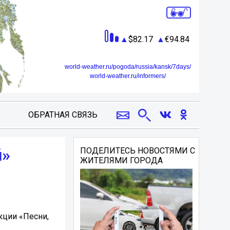
82.17
94.84
world-weather.ru/pogoda/russia/kansk/7days/
world-weather.ru/informers/
ОБРАТНАЯ СВЯЗЬ
й»
ПОДЕЛИТЕСЬ НОВОСТЯМИ С
ЖИТЕЛЯМИ ГОРОДА
кции «Песни,