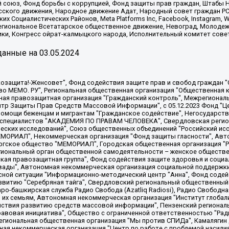
союз, Фонд борьбы с коррупцией, Фонд защиты прав граждан, Штабы На
сского движения, Народное движение Адат, Народный совет граждан РС
х Социалистических Районов, Meta Platforms Inc, Facebook, Instagram
Региональное Всетатарское общественное движение, Невоград, Молоде
ки, Конгресс ойрат-калмыцкого народа, Исполнительный комитет сове
анные на
03.05.2024
 "Мы против СПИДа", Камалягин Денис Николаевич, Маркелов Сергей Евгеньевич, Пономарев Лев Александрович, Савицкая Людмила Алексеевна, Автономная некоммерческая организация "Центр по работе с проблемой насилия "НАСИЛИЮ.НЕТ", Межрегиональный профессиональный союз работников здравоохранения "Альянс врачей", Юридическое лицо, зарегистрированное в Латвийской Республике, SIA "Medusa Project" (регистрационный номер 40103797863, дата регистрации 10.06.2014), Некоммерческая организация "Фонд по борьбе с коррупцией", Автономная некоммерческая организация "Институт права и публичной политики", Баданин Роман Сергеевич, Гликин Максим Александрович, Железнова Мария Михайловна, Лукьянова Юлия Сергеевна, Маетная Елизавета Витальевна, Маняхин Петр Борисович, Чуракова Ольга Владимировна, Ярош Юлия Петровна, Юридическое лицо "The Insider SIA", зарегистрированное в Риге, Латвийская Республика (дата регистрации 26.06.2015), являющееся администратором доменного имени интернет-издания "The Insider SIA", https://theins.ru, Постернак Алексей Евгеньевич, Рубин Михаил Аркадьевич, Анин Роман Александрович, Юридическое лицо Istories fonds, зарегистрированное в Латвийской Республике (регистрационный номер 50008295751, дата регистрации 24.02.2020), Великовский Дмитрий Александрович, Долинина Ирина Николаевна, Мароховская Алеся Алексеевна, Шлейнов Роман Юрьевич, Шмагун Олеся Валентиновна, Общество с ограниченной ответственностью "Альтаир 2021", Общество с ограниченной ответственностью "Вега 2021", Общество с ограниченной ответственностью "Главный редактор 2021", Общество с ограниченной ответственностью "Ромашки монолит", Важенков Артем Валерьевич, Ивановская областная общественная организация "Центр гендерных исследований", Гурман Юрий Альбертович, Медиапроект "ОВД-Инфо", Егоров Владимир Владимирович, Жилинский Владимир Александрович, Общество с ограниченной ответственностью "ЗП", Иванова София Юрьевна, Карезина Инна Павловна, Кильтау Екатерина Викторовна, Петров Алексей Викторович, Пискунов Сергей Евгеньевич, Смирнов Сергей Сергеевич, Тихонов Михаил Сергеевич, Общество с ограниченной ответственностью "ЖУРНАЛИСТ-ИНОСТРАННЫЙ АГЕНТ", Арапова Галина Юрьевна, Вольтская Татьяна Анатольевна, Американская компания "Mason G.E.S. Anonymous Foundation" (США), являющаяся владельцем интернет-издания https://mnews.world/, Компания "Stichting Bellingcat", зарегистрированная в Нидерландах (дата регистрации 11.07.2018), Захаров Андрей Вячеславович, Клепиковская Екатерина Дмитриевна, Общество с ограниченной ответственностью "МЕМО", Перл Роман Александрович, Симонов Евгений Алексеевич, Соловьева Елена Анатольевна, Сотников Даниил Владимирович, Сурначева Елизавета Дмитриевна, Автономная некоммерческая организация по защите прав человека и информированию населения "Якутия – Наше Мнение", Общество с ограниченной ответственностью "Москоу диджитал медиа", с 26.01.2023 Общество с ограниченной ответственностью "Чайка Белые сады", Ветошкина Валерия Валерьевна, Заговора Максим Александрович, Межрегиональное общественное движение "Российская ЛГБТ - сеть", Оленичев Максим Владимирович, Павлов Иван Юрьевич, Скворцова Елена Сергеевна, Общество с ограниченной ответственностью "Как бы инагент", Кочетков Игорь Викторович, Общество с ограниченной ответственностью "Честные выборы", Еланчик Олег Александрович, Общество с ограниченной ответственностью "Нобелевский призыв", Гималова Регина Эмилевна, Григорьев Андрей Валерьевич, Григорьева Алина Александровна, Ассоциация по содействию защите прав призывников, альтернативнослужащих и военнослужащих "Правозащитная группа "Гражданин.Армия.Право", Хисамова Регина Фаритовна, Автономная некоммерческая организация по реализации социально-правовых программ "Лилит"