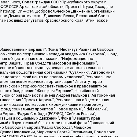
вального, Совет граждан СССР Прикубанского округа г.
ФСР СССР Архангельской области, Проект Штурм, Граждане
, WhatsApp, СИЧ-С14, Добровольческое Движение Организации
жное Демократическое Движение Весна, Верховный Совет
та народных депутатов Красноярского края, Этническое
, Дальневосточное общественное движение "Маяк", Санкт-Петербургская ЛГБТ-инициативная группа "Выход", Инициативная группа ЛГБТ+ "Реверс", Алексеев Андрей Викторович, Бекбулатова Таисия Львовна, Беляев Иван Михайлович, Владыкина Елена Сергеевна, Гельман Марат Александрович, Никульшина Вероника Юрьевна, Толоконникова Надежда Андреевна, Шендерович Виктор Анатольевич, Общество с ограниченной ответственностью "Данное сообщение", Общество с ограниченной ответственностью Издательский дом "Новая глава", Айнбиндер Александра Александровна, Московский комьюнити-центр для ЛГБТ+инициатив, Благотворительный фонд развития филантропии, Deutsche Welle (Германия, Kurt-Schumacher-Strasse 3, 53113 Bonn), Борзунова Мария Михайловна, Воробьев Виктор Викторович, Голубева Анна Львовна, Константинова Алла Михайловна, Малкова Ирина Владимировна, Мурадов Мурад Абдулгалимович, Осетинская Елизавета Николаевна, Понасенков Евгений Николаевич, Ганапольский Матвей Юрьевич, Киселев Евгений Алексеевич, Борухович Ирина Григорьевна, Дремин Иван Тимофеевич, Дубровский Дмитрий Викторович, Красноярская региональная общественная организация поддержки и развития альтернативных образовательных технологий и межкультурных коммуникаций "ИНТЕРРА", Маяковская Екатерина Алексеевна, Фейгин Марк Захарович, Филимонов Андрей Викторович, Дзугкоева Регина Николаевна, Доброхотов Роман Александрович, Дудь Юрий Александрович, Елкин Сергей Владимирович, Кругликов Кирилл Игоревич, Сабунаева Мария Леонидовна, Семенов Алексей Владимирович, Шаинян Карен Багратович, Шульман Екатерина Михайловна, Асафьев Артур Валерьевич, Вахштайн Виктор Семенович, Венедиктов Алексей Алексеевич, Лушникова Екатерина Евгеньевна, Волков Леонид Михайлович, Невзоров Александр Глебович, Пархоменко Сергей Борисович, Сироткин Ярослав Николаевич, Кара-Мурза Владимир Владимирович, Баранова Наталья Владимировна, Гозман Леонид Яковлевич, Кагарлицкий Борис Юльевич, Климарев Михаил Валерьевич, Милов Владимир Станиславович, Автономная некоммерческая организация Краснодарский центр современного искусства "Типография", Моргенштерн Алишер Тагирович, Соболь Любовь Эдуардовна, Общество с ограниченной ответственностью "ЛИЗА НОРМ", Каспаров Гарри Кимович, Ходорковский Михаил Борисович, Общество с ограниченной ответственностью "Апрельские тезисы", Данилович Ирина Брониславовна, Кашин Олег Владимирович, Петров Николай Владимирович, Пивоваров Алексей Владимирович, Соколов Михаил Владимирович, Цветкова Юлия Владимировна, Чичваркин Евгений Александрович, Комитет против пыток/Команда против пыток, Общество с ограниченной ответственностью "Первый научный", Общество с ограниченной ответственностью "Вертолет и ко", Белоцерковская Вероника Борисовна, Кац Максим Евгеньевич, Лазарева Татьяна Юрьевна, Шаведдинов Руслан Табризович, Яшин Илья Валерьевич, Общество с ограниченной ответственностью "Иноагент ААВ", Алешковский Дмитрий Петрович, Альбац Евгения Марковна, Быков Дмитрий Львович, Галямина Юлия Евгеньевна, Лойко Сергей Леонидович, Мартынов Кирилл Константинович, Медведев Сергей Александрович, Крашенинников Федор Геннадиевич, Гордеева Катерина Вл