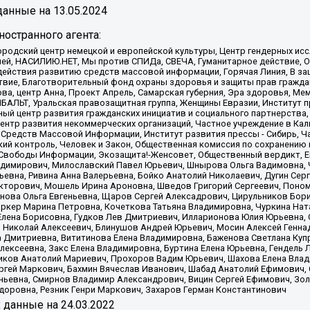
анные на
13.05.2024
остранного агента:
родский центр немецкой и европейской культуры, Центр гендерных исс
ачей, НАСИЛИЮ.НЕТ, Мы против СПИДа, СВЕЧА, Гуманитарное действие, 
ействия развитию средств массовой информации, Горячая Линия, В защ
твие, Благотворительный фонд охраны здоровья и защиты прав гражда
 Сова, центр Анна, Проект Апрель, Самарская губерния, Эра здоровья, 
ИБАЛЬТ, Уральская правозащитная группа, Женщины Евразии, Институт п
ый центр развития гражданских инициатив и социального партнерства,
нтр развития некоммерческих организаций, Частное учреждение в Кал
 Средств Массовой Информации, Институт развития прессы - Сибирь, Ч
ий контроль, Человек и Закон, Общественная комиссия по сохранению
я Свободы Информации, Экозащита!-Женсовет, Общественный вердикт, 
ладимирович, Милославский Павел Юрьевич, Шнырова Ольга Вадимовна,
ьевна, Ривина Анна Валерьевна, Бойко Анатолий Николаевич, Дугин Сер
икторович, Мошель Ирина Ароновна, Шведов Григорий Сергеевич, Поно
нова Ольга Евгеньевна, Щаров Сергей Алексадрович, Цирульников Бори
ркер Марина Петровна, Кочеткова Татьяна Владимировна, Чуркина Нат
Елена Борисовна, Гудков Лев Дмитриевич, Илларионова Юлия Юрьевна, С
 Николай Алексеевич, Блинушов Андрей Юрьевич, Мосин Алексей Генна
а Дмитриевна, Вититинова Елена Владимировна, Баженова Светлана Куп
Алексеевна, Закс Елена Владимировна, Буртина Елена Юрьевна, Гендель
иков Анатолий Мариевич, Прохоров Вадим Юрьевич, Шахова Елена Влад
ргей Маркович, Бахмин Вячеслав Иванович, Шабад Анатолий Ефимович, 
ьевна, Смирнов Владимир Александрович, Вицин Сергей Ефимович, Зол
доровна, Резник Генри Маркович, Захаров Герман Константинович
x
данные на
24.03.2022