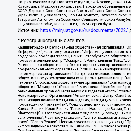
Патриотический клуб-Новокузнецк/РПК, Сибирский державный 
Краснодара, Мужское государство, Народное объединение ру
СССР, Держава Союз Советских Светлых Родов, Совет Советски
украинских националистов, Черный Комитет, Татарстанское 
Татарской Автономной Советской Социалистической Республи
национальное объединение, ЛГБТ, Я.МЫ Сергей Фургал
Источник:
https://minjust.gov.ru/ru/documents/7822/
д
* Реестр иностранных агентов:
Калининградская региональная общественная организация "Экозащита!-Женсовет", Фонд содействия защите прав и свобод граждан "Общественный вердикт", Фонд "Институт Развития Свободы Информации", Частное учреждение "Информационное агентство МЕМО. РУ", Региональная общественная организация "Общественная комиссия по сохранению наследия академика Сахарова", Фонд поддержки свободы прессы, Санкт-Петербургская общественная правозащитная организация "Гражданский контроль", Межрегиональная общественная организация "Информационно-просветительский центр "Мемориал", Региональный Фонд "Центр Защиты Прав Средств Массовой Информации", с 05.12.2023 Фонд "Центр Защиты Прав Средств массовой информации", Региональная общественная благотворительная организация помощи беженцам и мигрантам "Гражданское содействие", Негосударственное образовательное учреждение дополнительного профессионального образования (повышение квалификации) специалистов "АКАДЕМИЯ ПО ПРАВАМ ЧЕЛОВЕКА", Свердловская региональная общественная организация "Сутяжник", Автономная некоммерческая организация "Центр независимых социологических исследований", Союз общественных объединений "Российский исследовательский центр по правам человека", Региональное общественное учреждение научно-информационный центр "МЕМОРИАЛ", Некоммерческая организация "Фонд защиты гласности", Автономная некоммерческая организация "Институт прав человека", Городская общественная организация "Екатеринбургское общество "МЕМОРИАЛ", Городская общественная организация "Рязанское историко-просветительское и правозащитное общество "Мемориал" (Рязанский Мемориал), Челябинский региональный орган общественной самодеятельности – женское общественное объединение "Женщины Евразии", Челябинский региональный орган общественной самодеятельности "Уральская правозащитная группа", Фонд содействия защите здоровья и социальной справедливости имени Андрея Рылькова, Автономная Некоммерческая Организация "Аналитический Центр Юрия Левады", Автономная некоммерческая организация социальной поддержки населения "Проект Апрель", Региональная общественная организация помощи женщинам и детям, находящимся в кризисной ситуации "Информационно-методический центр "Анна", Фонд содействия развитию массовых коммуникаций и правовому просвещению "Так-так-Так", Фонд содействия устойчивому развитию "Серебряная тайга", Свердловский региональный общественный фонд социальных проектов "Новое время", "Idel.Реалии", Кавказ.Реалии, Крым.Реалии, Телеканал Настоящее Время, Татаро-башкирская служба Радио Свобода (Azatliq Radiosi), Радио Свободная Европа/Радио Свобода (PCE/PC), "Сибирь.Реалии", "Фактограф", Благотворительный фонд помощи осужденным и их семьям, Автономная некоммерческая организация "Институт глобализации и социальных движений", Фонд "В защиту прав заключенных", Частное учреждение "Центр поддержки и содействия развитию средств массовой информации", Пензенский региональный общественный благотворительный фонд "Гражданский союз", "Север.Реалии", Некоммерческая организация Фонд "Правовая инициатива", Общество с ограниченной ответственностью "Радио Свободная Европа/Радио Свобода", Чешское информационное агентство "MEDIUM-ORIENT", Красноярская региональная общественная организация