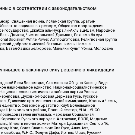
нных в соответствии с законодательством
сар, Священная война, Исламская группа, Братья-
а, Общество социальных реформ, Общество возрождения
ое государство, Джабха аль-Нусра ли-Ахль аш-Шам, Народное
 Валь-Джихад, Чистопольский Джамаат, Рохнамо ба суи
nal Socialism/White Power, Артподготовка, Религиозная группа
атарский добровольческий батальон имени Номана
ка, Батал-Хаджи Белхороев, Маньяки Культ Убийц, Молодёжь
тупившее в законную силу решение о ликвидации
ардской Веси Беловодья, Славянская Община Капища Веды
ское национальное единство, Национал-социалистическое
 Национал-социалистическая рабочая партия России,
Череповца, Духовно-Родовая Держава Русь, Русское
з, Движение против нелегальной иммиграции, Кровь и Честь,
е единство, Северное Братство, Клуб Болельщиков
ода Щелковского района, Правый сектор, УНА - УНСО,
ие последователей инглиизма, Народная Социальная
 Коренного Русского народа г. Астрахани, ВОЛЯ, Меджлис
льц, В честь иконы Божией Матери Державная, Сектор 16,
рад Крю, Союз Славянских Сил Руси, Алля-Аят,
 свобода, W.H.С., Фалунь Дафа, Иртыш Ultras, Русский