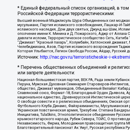
* Единый федеральный список организаций, в том
Российской Федерации террористическими:
Высший военный Маджлисуль Шура Объединенных сил моджахедо
мусульмане, Партия исламского освобождения, Лашкар-И-Тай
исламского наследия, Дом двух святых, Джунд аш-Шам, Ислам
ополчение имени К. Минина и Д. Пожарского, Аджр от Аллаха 
давлати исломи, Террористическое сообщество Сеть, Катиба Та
“Джамаат “Красный пахарь”, Колумбайн, Хатлонский джамаат, 
Челебиджихана, Азов, Партия исламского возрождения Таджи
Которая Улыбается, Легион Свобода России, Айдар, Русский 
Источник:
http://nac.gov.ru/terroristicheskie-i-ekstrem
* Перечень общественных объединений и религио
или запрете деятельности:
Национал-большевистская партия, ВЕК РА, Рада земли Кубан
Перуна, Мужская Духовная Семинария Староверов-Инглингов, 
общество, Джамаат мувахидов, Объединенный Вилайат Кабарды
Славянский союз, Формат-18, Благородный Орден Дьявола, А
национальное единство, Древнерусской Инглистической церк
О свободе совести и о религиозных объединениях, Омская ор
Футбольного Клуба Динамо, Файзрахманисты, Мусульманская р
Украинская повстанческая армия, Тризуб им. Степана Бандеры,
Инициатива, TulaSkins, Этнополитическое объединение Русски
крымскотатарского народа, Рубеж Севера, ТОЙС, О противоде
Независимость, Фирма, Молодежная правозащитная группа МПГ
Благотворительный пансионат Ак Умут, Русская республика Рус