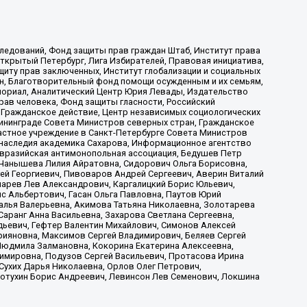
ледований, Фонд защиты прав граждан Штаб, Институт права
Открытый Петербург, Лига Избирателей, Правовая инициатива,
иту прав заключенных, Институт глобализации и социальных
н, Благотворительный фонд помощи осужденным и их семьям,
Мемориал, Аналитический Центр Юрия Левады, Издательство
рав человека, Фонд защиты гласности, Российский
 Гражданское действие, Центр независимых социологических
ининграде Совета Министров северных стран, Гражданское
астное учреждение в Санкт-Петербурге Совета Министров
 наследия академика Сахарова, Информационное агентство
Евразийская антимонопольная ассоциация, Бедушев Петр
 Чанышева Лилия Айратовна, Сидорович Ольга Борисовна,
гей Георгиевич, Пивоваров Андрей Сергеевич, Аверин Виталий
марев Лев Александрович, Каргалицкий Борис Юльевич,
с Альбертович, Гасан Ольга Павловна, Паутов Юрий
алья Валерьевна, Акимова Татьяна Николаевна, Золотарева
аранг Анна Васильевна, Захарова Светлана Сергеевна,
дьевич, Гефтер Валентин Михайлович, Симонов Алексей
рияновна, Максимов Сергей Владимирович, Беляев Сергей
 Людмила Залмановна, Кокорина Екатерина Алексеевна,
имировна, Подузов Сергей Васильевич, Протасова Ирина
Сухих Дарья Николаевна, Орлов Олег Петрович,
отухин Борис Андреевич, Левинсон Лев Семенович, Локшина