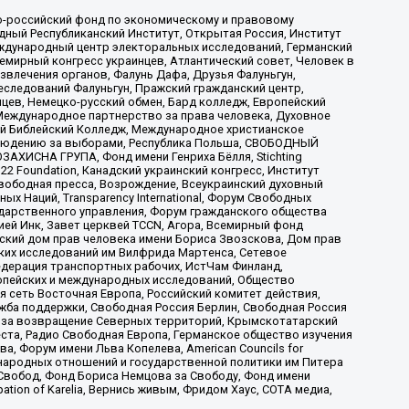
-российский фонд по экономическому и правовому
ый Республиканский Институт, Открытая Россия, Институт
ждународный центр электоральных исследований, Германский
мирный конгресс украинцев, Атлантический совет, Человек в
звлечения органов, Фалунь Дафа, Друзья Фалуньгун,
еследований Фалуньгун, Пражский гражданский центр,
цев, Немецко-русский обмен, Бард колледж, Европейский
Международное партнерство за права человека, Духовное
ый Библейский Колледж, Международное христианское
аблюдению за выборами, Республика Польша, СВОБОДНЫЙ
АХИСНА ГРУПА, Фонд имени Генриха Бёлля, Stichting
t 22 Foundation, Канадский украинский конгресс, Институт
вободная пресса, Возрождение, Всеукраинский духовный
х Наций, Transparеncy International, Форум Свободных
ударственного управления, Форум гражданского общества
ией Инк, Завет церквей TCCN, Агора, Всемирный фонд
сский дом прав человека имени Бориса Звозскова, Дом прав
ских исследований им Вилфрида Мартенса, Сетевое
едерация транспортных рабочих, ИстЧам Финланд,
ропейских и международных исследований, Общество
я сеть Восточная Европа, Российский комитет действия,
жба поддержки, Свободная Россия Берлин, Свободная Россия
оюз за возвращение Северных территорий, Крымскотатарский
 креста, Радио Свободная Европа, Германское общество изучения
 Форум имени Льва Копелева, American Councils for
международных отношений и государственной политики им Питера
Свобод, Фонд Бориса Немцова за Свободу, Фонд имени
ion of Karelia, Вернись живым, Фридом Хаус, СОТА медиа,