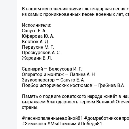
В нашем исполнении звучит легендарная песня «
из самых проникновенных песен военных лет, 
Исполнители:
Сапуго Е. А.
Юферова Ю. А.
Костюк А. Д.
Первухин М. Г.
Проскуряков А. С.
Жаравин В. Л.
Сценарий — Белоусова И. Г.
Оператор и монтаж — Лапина А. Н.
Звукооператор — Сапуго Е. А.
Подбор исторических костюмов — Гребнев В.А.
Память о подвиге советского народа живёт в на
выражаем благодарность героям Великой Отече
страны.
#песниопаленныевойной81 #домработниковпро
#Землянка #МыПомним #Победа81