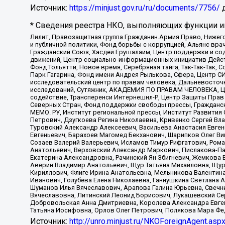
Источник:
https://minjust.gov.ru/ru/documents/7756/
д
* Сведения реестра НКО, выполняющих функции ин
Лилит, Правозащитная группа Гражданин.Армия.Право, Нижего
и публичной политики, Фонд борьбы с коррупцией, Альянс вр
Гражданский Союз, Хасдей Ерушалаим, Центр поддержки и сод
движений, Центр социально-информационных инициатив Дейс
Фонд Тольятти, Новое время, Серебряная тайга, Так-Так-Так,
Парк Гагарина, Фонд имени Андрея Рылькова, Сфера, Центр С
исследовательский центр по правам человека, Дальневосточн
исследований, Сутяжник, АКАДЕМИЯ ПО ПРАВАМ ЧЕЛОВЕКА, Це
содействие, Трансперенси Интернешнл-Р, Центр Защиты Прав
Северных Стран, Фонд поддержки свободы прессы, Гражданск
МЕМО. РУ, Институт региональной прессы, Институт Развити
Петрович, Дзугкоева Регина Николаевна, Кривенко Сергей В
Туровский Александр Алексеевич, Васильева Анастасия Евген
Евгеньевич, Барахоев Магомед Бекханович, Шарипков Олег В
Созаев Валерий Валерьевич, Исламов Тимур Рифгатович, Рома
Анатольевич, Верховский Александр Маркович, Пислакова-Па
Екатерина Александровна, Рачинский Ян Збигневич, Жемкова 
Аверин Владимир Анатольевич, Щур Татьяна Михайловна, Щур
Кириллович, Флиге Ирина Анатольевна, Мельникова Валентин
Иванович, Голубева Елена Николаевна, Ганнушкина Светлана 
Шуманов Илья Вячеславович, Арапова Галина Юрьевна, Свечн
Вячеславовна, Литинский Леонид Борисович, Лукашевский Се
Добровольская Анна Дмитриевна, Королева Александра Евген
Татьяна Иосифовна, Орлов Олег Петрович, Полякова Мара Фе
Источник:
http://unro.minjust.ru/NKOForeignAgent.asp