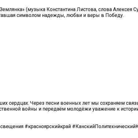
Землянка» (музыка Константина Листова, слова Алексея С
ставшая символом надежды, любви и веры в Победу.
ших сердцах. Через песни военных лет мы сохраняем связ
ственной войны и передаём молодёжи уважение к истори
свещения #красноярскийкрай #КанскийПолитехнический