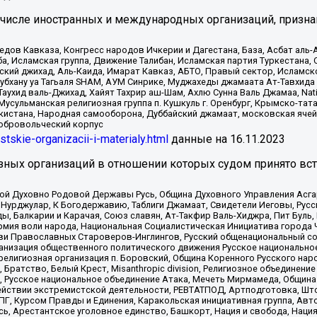
 числе иностранных и международных организаций, призна
в Кавказа, Конгресс народов Ичкерии и Дагестана, База, Асбат аль-Ан
ба, Исламская группа, Движение Талибан, Исламская партия Туркестан
ский джихад, Аль-Каида, Имарат Кавказ, АБТО, Правый сектор, Исламск
Субхану уа Тагьаля SHAM, АУМ Синрике, Муджахеды джамаата Ат-Тавхида
ухид валь-Джихад, Хайят Тахрир аш-Шам, Ахлю Сунна Валь Джамаа, Natio
Мусульманская религиозная группа п. Кушкуль г. Оренбург, Крымско-т
кистана, Народная самооборона, Дуббайский джамаат, московская ячей
добровольческий корпус
istskie-organizacii-i-materialy.html
данные на
16.11.2023
зных организаций в отношении которых судом принято вс
ской Духовно Родовой Державы Русь, Община Духовного Управления Асг
Нурджулар, К Богодержавию, Таблиги Джамаат, Свидетели Иеговы, Рус
, Балкарии и Карачая, Союз славян, Ат-Такфир Валь-Хиджра, Пит Буль,
рмия воли народа, Национальная Социалистическая Инициатива города 
ви Православных Староверов-Инглингов, Русский общенациональный сою
ганизация общественного политического движения Русское национально
елигиозная организация п. Боровский, Община Коренного Русского нар
 Братство, Белый Крест, Misanthropic division, Религиозное объединен
е, Русское национальное объединение Атака, Мечеть Мирмамеда, Община
йствии экстремистской деятельности, РЕВТАТПОД, Артподготовка, Што
, Курсом Правды и Единения, Каракольская инициативная группа, Автог
ь, Арестантское уголовное единство, Башкорт, Нация и свобода, Нация и