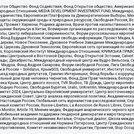
ытое Общество Фонд Содействия, Фонд Открытое общество, Американо
родных Отношений, MEDIA DEVELOPMENT INVESTMENT FUND, Международн
рудничества, Европейская Платформа за Демократические Выборы, Ме
щиты окружающей среды и природных ресурсов, Свободная Россия, Все
, Прожект Хармони, Родники дракона, Врачи против насильственного и
шении Фалуньгун в Китае, Всемирная организация по расследованию пр
опы, Центр либеральной современности, Форум русскоязычных европей
Фонд Будущее России, Компания свободы информации, Проект Медиа, 
 Церкви, Новое Поколение, Духовное Учебное Заведение Международн
й, Церковь Духовной Технологии, Европейская сеть организаций по н
nds, Королевский Институт Международных Отношений, КРИМСЬКА ПРАВОЗ
ициативы Центральной и Восточной Европы, Фонд Открытой Эстонии, Calver
ады, Декабристы, Международный научный центр им Вудро Вильсона, С
 Медуза, Фонд Андрея Сахарова, Форум свободной России, Лига Свободны
в России – Solidarus, КрымSOS, Свободный университет, Институт гос
Съезд народных депутатов, Гринпис Интернешнл, Фонд борьбы с коррупц
тельный дом прав человека Чернигов, Фонд Дом Прав Человека, Белору
ека Крым, Центр дикого лосося, TVR Studios, ТВ Дождь, Центр европей
одную Россию, Свободная Бурятия, Uralic, UnKremlin, Международная ф
омитет-2024, Центрально-Европейский университет, Центр восточноев
ражданский Совет, Центр анализа европейской политики, Академическа
Настоящая Россия, Глобальная сеть журналистов-расследователей, Слу
ый комитет России, Russie-Libertes, La Asocicion de Rusos Libres, С
on Monitor, Article 19, Мнение медиа, Федерация анархического черного
обильная академия поддержки гендерной демократии и миротворчества,
ational Education, Антивоенное движение Антальи, Открытый диалог, Школа 
 международных отношений им Нормана Патерсона, Центр Гражданских 
ротивление, Комитет независимости Ингушетии, Прометей, Stop Occupat