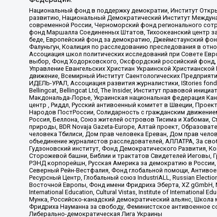
Национальный фонд в поддержку демократии, Институт Откр
развитию, Национальный Демократический Институт Междуна
современной России, Черноморский фонд регионального сот
фонд Маршалла Соединенных Штатов, Тихоокеанский центр за
беде, Европейский фонд за демократию, Джеймстаунский фонд
Фалуньгун, Коалиция по расследованию преследования в отно
Ассоциация школ политических исследований при Совете Евр
выбор, Фонд Ходорковского, Оксфордский российский фонд, 
Управление Евангельских Христиан Украинской Христианской
движение, Всемирный Институт Саентологических Предприяти
ИДЕЛЬ-УРАЛ, Ассоциация развития журналистики, IStories fo
Bellingcat, Bellingcat Ltd, The Insider, Институт правовой ин
Макдональда-Лорье, Украинская национальная федерация Кан
центр , Риддл, Русский антивоенный комитет в Швеции, Проект
Народов ПостРоссии, Солидарность с гражданским движением 
Россия, Беллона, Союз жителей островов Тисима и Хабомаи, 
природы, BDR Novaja Gazeta-Europe, Алтай проект, Образова
человека Тбилиси, Дом прав человека Ереван, Дом прав челов
объединение журналистов расследователей, АЛЛАТРА, За своб
Гудзоновский институт, Фонд Демократического Развития, К
Сторожевой башни, Библии и трактатов Свидетелей Иеговы, Г
РЭНД корпорейшн, Русская Америка за демократию в России, 
Северный Рейн-Вестфалия, Фонд глобальной помощи, Антивоенн
Ресурсный Центр, Глобальный союз IndustriALL, Russian Electi
Восточной Европы, Фонд имени Фридриха Эберта, XZ gGmbH, М
International Education, Cultural Vistas, Institute of Intern
Мунка, Российско-канадский демократический альянс, Школа
Фридриха Науманна за свободу, Феминистское антивоенное соп
Либерально-демократическая Лига Украины