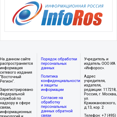
На данном сайте
Порядок обработки
Учредитель и
распространяется
персональных
издатель ООО ИА
информация
данных
«Инфорос».
сетевого издания
Политика
Адрес
"Восточный
конфиденциальности
учредителя,
Регион".
и защиты
издателя,
Зарегистрировано
информации
редакции: 117218,
Федеральной
Россия, г. Москва,
Согласие на
службой по
ул.
обработку
надзору в сфере
Кржижановского,
персональных
связи,
д.13, кор. 2
данных обратной
информационных
связи
Телефон: +7 (495)
технологий и