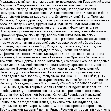
Международный центр электоральных исследований, Германский фонд
Маршалла Соединенных Штатов, Тихоокеанский центр защиты
окружающей среды и природных ресурсов, Свободная Россия,
Всемирный конгресс украинцев, Атлантический совет, Человек в беде,
Европейский фонд за демократию, Джеймстаунский фонд, Прожект
Хармони, Родники дракона, Врачи против насильственного извлечения
органов, Фалунь Дафа, Друзья Фалуньгун, Фалуньгун, Коалиция по
расследованию преследования в отношении Фалуньгун в Китае,
Всемирная организация по расследованию преследований Фалуньгун,
Пражский гражданский центр, Ассоциация школ политических
исследований при Совете Европы, Центр либеральной современности,
Форум русскоязычных европейцев, Немецко-русский обмен, Бард
колледж, Европейский выбор, Фонд Ходорковского, Оксфордский
российский фонд, Фонд Будущее России, Компания свободы
информации, Проект Медиа, Международное партнерство за права
человека, Духовное Управление Евангельских Христиан Украинской
Христианской Церкви, Новое Поколение, Духовное Учебное Заведение
Международный Библейский Колледж, Международное христианское
движение, Всемирный Институт Саентологических Предприятий,
Церковь Духовной Технологии, Европейская сеть организаций по
наблюдению за выборами, Республика Польша, СВОБОДНЫЙ ИДЕЛЬ-
УРАЛ, Ассоциация развития журналистики, IStories fonds, Королевский
Институт Международных Отношений, КРИМСЬКА ПРАВОЗАХИСНА
ГРУПА, Фонд имени Генриха Бёлля, Stichting Bellingcat, Bellingcat Ltd, The
Insider, Институт правовой инициативы Центральной и Восточной
Европы, Фонд Открытой Эстонии, Calvert 22 Foundation, Канадский
украинский конгресс, Институт Макдональда-Лорье, Украинская
национальная федерация Канады, Декабристы, Международный
научный центр им Вудро Вильсона, Свободная пресса, Возрождение,
Всеукраинский духовный центр , Риддл, Русский антивоенный комитет в