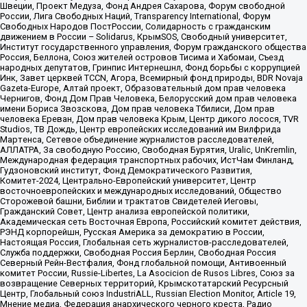
Швеции, Проект Медуза, Фонд Андрея Сахарова, Форум свободной
России, Лига Свободных Наций, Transparеncy International, Форум
Свободных Народов ПостРоссии, Солидарность с гражданским
движением в России – Solidarus, КрымSOS, Свободный университет,
Институт государственного управления, Форум гражданского общества
Россия, Беллона, Союз жителей островов Тисима и Хабомаи, Съезд
народных депутатов, Гринпис Интернешнл, Фонд борьбы с коррупцией
Инк, Завет церквей TCCN, Агора, Всемирный фонд природы, BDR Novaja
Gazeta-Europe, Алтай проект, Образовательный дом прав человека
Чернигов, Фонд Дом Прав Человека, Белорусский дом прав человека
имени Бориса Звозскова, Дом прав человека Тбилиси, Дом прав
человека Ереван, Дом прав человека Крым, Центр дикого лосося, TVR
Studios, ТВ Дождь, Центр европейских исследований им Вилфрида
Мартенса, Сетевое объединение журналистов расследователей,
АЛЛАТРА, За свободную Россию, Свободная Бурятия, Uralic, UnKremlin,
Международная федерация транспортных рабочих, ИстЧам Финланд,
Гудзоновский институт, Фонд Демократического Развития,
Комитет-2024, Центрально-Европейский университет, Центр
восточноевропейских и международных исследований, Общество
Сторожевой башни, Библии и трактатов Свидетелей Иеговы,
Гражданский Совет, Центр анализа европейской политики,
Академическая сеть Восточная Европа, Российский комитет действия,
РЭНД корпорейшн, Русская Америка за демократию в России,
Настоящая Россия, Глобальная сеть журналистов-расследователей,
Служба поддержки, Свободная Россия Берлин, Свободная Россия
Северный Рейн-Вестфалия, Фонд глобальной помощи, Антивоенный
комитет России, Russie-Libertes, La Asocicion de Rusos Libres, Союз за
возвращение Северных территорий, Крымскотатарский Ресурсный
Центр, Глобальный союз IndustriALL, Russian Election Monitor, Article 19,
Мнение медиа, Федерация анархического черного креста, Радио