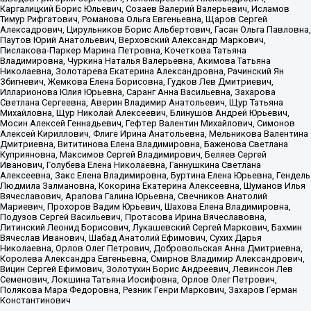
Каргалицкий Борис Юльевич, Созаев Валерий Валерьевич, Исламов
Тимур Рифгатович, Романова Ольга Евгеньевна, Щаров Сергей
Алексадрович, Цирульников Борис Альбертович, Гасан Ольга Павловна,
Паутов Юрий Анатольевич, Верховский Александр Маркович,
Пислакова-Паркер Марина Петровна, Кочеткова Татьяна
Владимировна, Чуркина Наталья Валерьевна, Акимова Татьяна
Николаевна, Золотарева Екатерина Александровна, Рачинский Ян
Збигневич, Жемкова Елена Борисовна, Гудков Лев Дмитриевич,
Илларионова Юлия Юрьевна, Саранг Анна Васильевна, Захарова
Светлана Сергеевна, Аверин Владимир Анатольевич, Щур Татьяна
Михайловна, Щур Николай Алексеевич, Блинушов Андрей Юрьевич,
Мосин Алексей Геннадьевич, Гефтер Валентин Михайлович, Симонов
Алексей Кириллович, Флиге Ирина Анатольевна, Мельникова Валентина
Дмитриевна, Вититинова Елена Владимировна, Баженова Светлана
Куприяновна, Максимов Сергей Владимирович, Беляев Сергей
Иванович, Голубева Елена Николаевна, Ганнушкина Светлана
Алексеевна, Закс Елена Владимировна, Буртина Елена Юрьевна, Гендель
Людмила Залмановна, Кокорина Екатерина Алексеевна, Шуманов Илья
Вячеславович, Арапова Галина Юрьевна, Свечников Анатолий
Мариевич, Прохоров Вадим Юрьевич, Шахова Елена Владимировна,
Подузов Сергей Васильевич, Протасова Ирина Вячеславовна,
Литинский Леонид Борисович, Лукашевский Сергей Маркович, Бахмин
Вячеслав Иванович, Шабад Анатолий Ефимович, Сухих Дарья
Николаевна, Орлов Олег Петрович, Добровольская Анна Дмитриевна,
Королева Александра Евгеньевна, Смирнов Владимир Александрович,
Вицин Сергей Ефимович, Золотухин Борис Андреевич, Левинсон Лев
Семенович, Локшина Татьяна Иосифовна, Орлов Олег Петрович,
Полякова Мара Федоровна, Резник Генри Маркович, Захаров Герман
Константинович