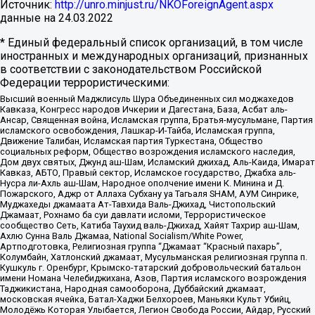
Источник:
http://unro.minjust.ru/NKOForeignAgent.aspx
данные на
24.03.2022
* Единый федеральный список организаций, в том числе
иностранных и международных организаций, признанных
в соответствии с законодательством Российской
Федерации террористическими:
Высший военный Маджлисуль Шура Объединенных сил моджахедов
Кавказа, Конгресс народов Ичкерии и Дагестана, База, Асбат аль-
Ансар, Священная война, Исламская группа, Братья-мусульмане, Партия
исламского освобождения, Лашкар-И-Тайба, Исламская группа,
Движение Талибан, Исламская партия Туркестана, Общество
социальных реформ, Общество возрождения исламского наследия,
Дом двух святых, Джунд аш-Шам, Исламский джихад, Аль-Каида, Имарат
Кавказ, АБТО, Правый сектор, Исламское государство, Джабха аль-
Нусра ли-Ахль аш-Шам, Народное ополчение имени К. Минина и Д.
Пожарского, Аджр от Аллаха Субхану уа Тагьаля SHAM, АУМ Синрике,
Муджахеды джамаата Ат-Тавхида Валь-Джихад, Чистопольский
Джамаат, Рохнамо ба суи давлати исломи, Террористическое
сообщество Сеть, Катиба Таухид валь-Джихад, Хайят Тахрир аш-Шам,
Ахлю Сунна Валь Джамаа, National Socialism/White Power,
Артподготовка, Религиозная группа “Джамаат “Красный пахарь”,
Колумбайн, Хатлонский джамаат, Мусульманская религиозная группа п.
Кушкуль г. Оренбург, Крымско-татарский добровольческий батальон
имени Номана Челебиджихана, Азов, Партия исламского возрождения
Таджикистана, Народная самооборона, Дуббайский джамаат,
московская ячейка, Батал-Хаджи Белхороев, Маньяки Культ Убийц,
Молодёжь Которая Улыбается, Легион Свобода России, Айдар, Русский