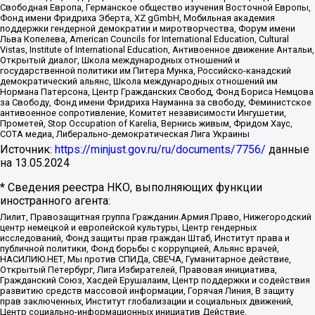
Свободная Европа, Германское общество изучения Восточной Европы,
Фонд имени Фридриха Эберта, XZ gGmbH, Мобильная академия
поддержки гендерной демократии и миротворчества, Форум имени
Льва Копелева, American Councils for International Education, Cultural
Vistas, Institute of International Education, Антивоенное движение Антальи,
Открытый диалог, Школа международных отношений и
государственной политики им Питера Мунка, Российско-канадский
демократический альянс, Школа международных отношений им
Нормана Патерсона, Центр Гражданских Свобод, Фонд Бориса Немцова
за Свободу, Фонд имени Фридриха Науманна за свободу, Феминистское
антивоенное сопротивление, Комитет независимости Ингушетии,
Прометей, Stop Occupation of Karelia, Вернись живым, Фридом Хаус,
СОТА медиа, Либерально-демократическая Лига Украины
Источник:
https://minjust.gov.ru/ru/documents/7756/
данные
на
13.05.2024
* Сведения реестра НКО, выполняющих функции
иностранного агента:
Лилит, Правозащитная группа Гражданин.Армия.Право, Нижегородский
центр немецкой и европейской культуры, Центр гендерных
исследований, Фонд защиты прав граждан Штаб, Институт права и
публичной политики, Фонд борьбы с коррупцией, Альянс врачей,
НАСИЛИЮ.НЕТ, Мы против СПИДа, СВЕЧА, Гуманитарное действие,
Открытый Петербург, Лига Избирателей, Правовая инициатива,
Гражданский Союз, Хасдей Ерушалаим, Центр поддержки и содействия
развитию средств массовой информации, Горячая Линия, В защиту
прав заключенных, Институт глобализации и социальных движений,
Центр социально-информационных инициатив Действие,