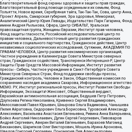
Благотворительный фонд охраны здоровья и защиты прав граждан,
Благотворительный фонд помощи осужденным и их семьям, Фонд
Тольятти, Новое время, Серебряная тайга, Так-Так-Так, Сова, центр Анна,
Проект Апрель, Самарская губерния, Эра здоровья, Мемориал,
Аналитический Центр Юрия Левады, Издательство Парк Гагарина, Фонд
имени Андрея Рылькова, Сфера, Центр СИБАЛЬТ, Уральская
правозащитная группа, Женщины Евразии, Институт прав человека,
Фонд защиты гласности, Российский исследовательский центр по
правам человека, Дальневосточный центр развития гражданских
инициатив и социального партнерства, Гражданское действие, Центр
независимых социологических исследований, Сутяжник, АКАДЕМИЯ ПО
ПРАВАМ ЧЕЛОВЕКА, Центр развития некоммерческих организаций,
Частное учреждение в Калининграде Совета Министров северных
стран, Гражданское содействие, Трансперенси Интернешнл-Р, Центр
Защиты Прав Средств Массовой Информации, Институт развития
прессы - Сибирь, Частное учреждение в Санкт-Петербурге Совета
Министров Северных Стран, Фонд поддержки свободы прессы,
Гражданский контроль, Человек и Закон, Общественная комиссия по
сохранению наследия академика Сахарова, Информационное агентство
МЕМО. РУ, Институт региональной прессы, Институт Развития Свободы
Информации, Экозащита!-Женсовет, Общественный вердикт,
Евразийская антимонопольная ассоциация, Бедушев Петр Петрович,
Дзугкоева Регина Николаевна, Кривенко Сергей Владимирович,
Милославский Павел Юрьевич, Шнырова Ольга Вадимовна, Чанышева
Лилия Айратовна, Сидорович Ольга Борисовна, Туровский Александр
Алексеевич, Васильева Анастасия Евгеньевна, Ривина Анна Валерьевна,
Бойко Анатолий Николаевич, Дугин Сергей Георгиевич, Пивоваров
Андрей Сергеевич, Аверин Виталий Евгеньевич, Барахоев Магомед
Бекханович, Шарипков Олег Викторович, Мошель Ирина Ароновна,
Шведов Григорий Сергеевич, Пономарев Лев Александрович,