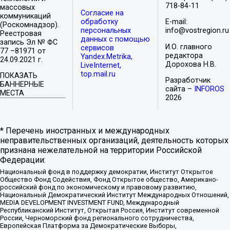
718-84-11
массовых
Согласие на
коммуникаций
обработку
E-mail:
(Роскомнадзор).
персональных
info@vostregion.ru
Реестровая
данных с помощью
запись Эл № ФС
И.О. главного
сервисов
77 –81971 от
редактора
Yandex.Metrika,
24.09.2021 г.
Дорохова Н.В.
LiveInternet,
top.mail.ru
ПОКАЗАТЬ
Разработчик
БАННЕРНЫЕ
сайта –
INFOROS
МЕСТА
2026
* Перечень иностранных и международных
неправительственных организаций, деятельность которых
признана нежелательной на территории Российской
Федерации:
Национальный фонд в поддержку демократии, Институт Открытое
Общество Фонд Содействия, Фонд Открытое общество, Американо-
российский фонд по экономическому и правовому развитию,
Национальный Демократический Институт Международных Отношений,
MEDIA DEVELOPMENT INVESTMENT FUND, Международный
Республиканский Институт, Открытая Россия, Институт современной
России, Черноморский фонд регионального сотрудничества,
Европейская Платформа за Демократические Выборы,