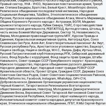
Боровский, Община Коренного Русского народа Щелковского района,
Правый сектор, УНА - УНСО, Украинская повстанческая армия, Тризуб
им. Степана Бандеры, Братство, Белый Крест, Misanthropic division,
Религиозное объединение последователей инглиизма, Народная
Социальная Инициатива, TulaSkins, Этнополитическое объединение
Русские, Русское национальное объединение Атака, Мечеть Мирмамеда,
Община Коренного Русского народа г. Астрахани, ВОЛЯ, Меджлис
крымскотатарского народа, Рубеж Севера, ТОЙС, О противодействии
экстремистской деятельности, РЕВТАТПОД, Артподготовка, Штольц, В
честь иконы Божией Матери Державная, Сектор 16, Независимость,
Фирма, Молодежная правозащитная группа МПГ, Курсом Правды и
Единения, Каракольская инициативная группа, Автоград Крю, Союз
Славянских Сил Руси, Алля-Аят, Благотворительный пансионат Ак Умут,
Русская республика Русь, Арестантское уголовное единство, Башкорт,
Нация и свобода, Нация и свобода, W.H.С., Фалунь Дафа, Иртыш Ultras,
Русский Патриотический клуб-Новокузнецк/РПК, Сибирский державный
союз, Фонд борьбы с коррупцией, Фонд защиты прав граждан, Штабы
Навального, Совет граждан СССР Прикубанского округа г. Краснодара,
Мужское государство, Народное объединение русского движения,
Народное движение Адат, Народный совет граждан РСФСР СССР
Архангельской области, Проект Штурм, Граждане СССР, Держава Союз
Советских Светлых Родов, Совет Советских Социалистических Районов,
Meta Platforms Inc, Facebook, Instagram, WhatsApp, СИЧ-С14,
Добровольческое Движение Организации украинских националистов,
Черный Комитет, Татарстанское Региональное Всетатарское
общественное движение, Невоград, Молодежное Демократическое
Движение Весна, Верховный Совет Татарской Автономной Советской
Социалистической Республики, Конгресс ойрат-калмыцкого народа,
Исполнительный комитет совета народных депутатов Красноярского
края, Этническое национальное объединение, ЛГБТ, Я.МЫ Сергей Фургал