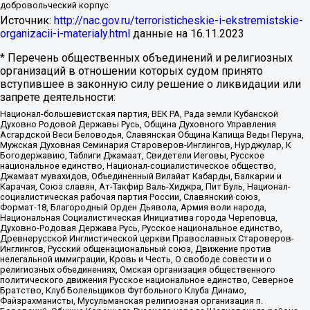
добровольческий корпус
Источник:
http://nac.gov.ru/terroristicheskie-i-ekstremistskie-
organizacii-i-materialy.html
данные на
16.11.2023
* Перечень общественных объединений и религиозных
организаций в отношении которых судом принято
вступившее в законную силу решение о ликвидации или
запрете деятельности:
Национал-большевистская партия, ВЕК РА, Рада земли Кубанской
Духовно Родовой Державы Русь, Община Духовного Управления
Асгардской Веси Беловодья, Славянская Община Капища Веды Перуна,
Мужская Духовная Семинария Староверов-Инглингов, Нурджулар, К
Богодержавию, Таблиги Джамаат, Свидетели Иеговы, Русское
национальное единство, Национал-социалистическое общество,
Джамаат мувахидов, Объединенный Вилайат Кабарды, Балкарии и
Карачая, Союз славян, Ат-Такфир Валь-Хиджра, Пит Буль, Национал-
социалистическая рабочая партия России, Славянский союз,
Формат-18, Благородный Орден Дьявола, Армия воли народа,
Национальная Социалистическая Инициатива города Череповца,
Духовно-Родовая Держава Русь, Русское национальное единство,
Древнерусской Инглистической церкви Православных Староверов-
Инглингов, Русский общенациональный союз, Движение против
нелегальной иммиграции, Кровь и Честь, О свободе совести и о
религиозных объединениях, Омская организация общественного
политического движения Русское национальное единство, Северное
Братство, Клуб Болельщиков Футбольного Клуба Динамо,
Файзрахманисты, Мусульманская религиозная организация п.