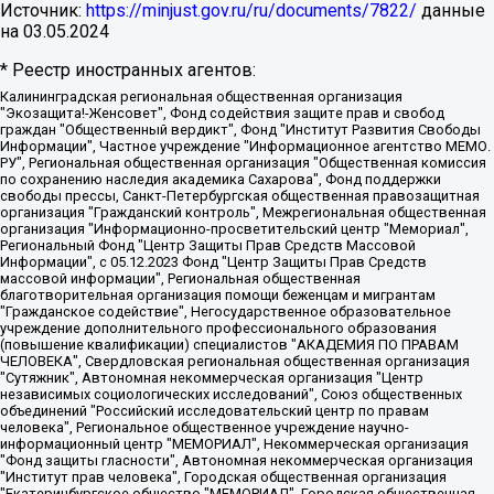
Источник:
https://minjust.gov.ru/ru/documents/7822/
данные
на
03.05.2024
* Реестр иностранных агентов:
Калининградская региональная общественная организация "Экозащита!-Женсовет", Фонд содействия защите прав и свобод граждан "Общественный вердикт", Фонд "Институт Развития Свободы Информации", Частное учреждение "Информационное агентство МЕМО. РУ", Региональная общественная организация "Общественная комиссия по сохранению наследия академика Сахарова", Фонд поддержки свободы прессы, Санкт-Петербургская общественная правозащитная организация "Гражданский контроль", Межрегиональная общественная организация "Информационно-просветительский центр "Мемориал", Региональный Фонд "Центр Защиты Прав Средств Массовой Информации", с 05.12.2023 Фонд "Центр Защиты Прав Средств массовой информации", Региональная общественная благотворительная организация помощи беженцам и мигрантам "Гражданское содействие", Негосударственное образовательное учреждение дополнительного профессионального образования (повышение квалификации) специалистов "АКАДЕМИЯ ПО ПРАВАМ ЧЕЛОВЕКА", Свердловская региональная общественная организация "Сутяжник", Автономная некоммерческая организация "Центр независимых социологических исследований", Союз общественных объединений "Российский исследовательский центр по правам человека", Региональное общественное учреждение научно-информационный центр "МЕМОРИАЛ", Некоммерческая организация "Фонд защиты гласности", Автономная некоммерческая организация "Институт прав человека", Городская общественная организация "Екатеринбургское общество "МЕМОРИАЛ", Городская общественная организация "Рязанское историко-просветительское и правозащитное общество "Мемориал" (Рязанский Мемориал), Челябинский региональный орган общественной самодеятельности – женское общественное объединение "Женщины Евразии", Челябинский региональный орган общественной самодеятельности "Уральская правозащитная группа", Фонд содействия защите здоровья и социальной справедливости имени Андрея Рылькова, Автономная Некоммерческая Организация "Аналитический Центр Юрия Левады", Автономная некоммерческая организация социальной поддержки населения "Проект Апрель", Региональная общественная организация помощи женщинам и детям, находящимся в кризисной ситуации "Информационно-методический центр "Анна", Фонд содействия развитию массовых коммуникаций и правовому просвещению "Так-так-Так", Фонд содействия устойчивому развитию "Серебряная тайга", Свердловский региональный общественный фонд социальных проектов "Новое время", "Idel.Реалии", Кавказ.Реалии, Крым.Реалии, Телеканал Настоящее Время, Татаро-башкирская служба Радио Свобода (Azatliq Radiosi), Радио Свободная Европа/Радио Свобода (PCE/PC), "Сибирь.Реалии", "Фактограф", Благотворительный фонд помощи осужденным и их семьям, Автономная некоммерческая организация "Институт глобализации и социальных движений", Фонд "В защиту прав заключенных", Частное учреждение "Центр поддержки и содействия развитию средств массовой информации", Пензенский региональный общественный благотворительный фонд "Гражданский союз", "Север.Реалии", Некоммерческая организация Фонд "Правовая инициатива", Общество с ограниченной ответственностью "Радио Свободная Европа/Радио Свобода", Чешское информационное агентство "MEDIUM-ORIENT", Красноярская региональная общественная организация "Мы против СПИДа", Камалягин Денис Николаевич, Маркелов Сергей Евгеньевич, Пономарев Лев Александрович, Савицкая Людмила Алексеевна, Автономная некоммерческая организация "Центр по работе с проблемой насилия "НАСИЛИЮ.НЕТ", Межрегиональный профессиональный союз работников здравоохранения "Альянс врачей", Юридическое лицо, зарегистрированное в Латвийской Республике, SIA "Medusa Project" (регистрационный номер 40103797863, дата регистрации 10.06.2014), Некоммерческая организация "Фонд по борьбе с коррупцией", Автономная некоммерческая организация "Институт права и публичной политики", Баданин Роман Сергеевич, Гликин Максим Александрович, Железнова Мария Михайловна, Лукьянова Юлия Сергеевна, Маетная Елизавета Витальевна, Маняхин Петр Борисович, Чуракова Ольга Владимировна, Ярош Юлия Петровна, Юридическое лицо "The Insider SIA", зарегистрированное в Риге, Латвийская Республика (дата регистрации 26.06.2015), являющееся администратором доменного имени интернет-издания "The Insider SIA", https://theins.ru, Постернак Алексей Евгеньевич, Рубин Михаил Аркадьевич, Анин Роман Александрович, Юридическое лицо Istories fonds, зарегистрированное в Латвийской Республике (регистрационный номер 50008295751, дата регистрации 24.02.2020), Великовский Дмитрий Александрович, Долинина Ирина Николаевна, Мароховская Алеся Алексеевна, Шлейнов Роман Юрьевич, Шмагун Олеся Валентиновна, Общество с ограниченной ответственностью "Альтаир 2021", Общество с ограниченной ответственностью "Вега 2021", Общество с ограниченной ответственностью "Главный редактор 2021", Общество с ограниченной ответственностью "Ромашки монолит", Важенков Артем Валерьевич, Ивановская областная общественная организация "Центр гендерных исследований", Гурман Юрий Альбертович, Медиапроект "ОВД-Инфо", Егоров Владимир Владимирович, Жилинский Владимир Александрович, Общество с ограниченной ответственностью "ЗП", Иванова София Юрьевна, Карезина Инна Павловна, Кильтау Екатерина Викторовна, Петров Алексей Викторович, Пискунов Сергей Евгеньевич, Смирнов Сергей Сергеевич, Тихонов Михаил Сергеевич, Общество с ограниченной ответственностью "ЖУРНАЛИСТ-ИНОСТРАННЫЙ АГЕНТ", Арапова Галина Юрьевна, Вольтская Татьяна Анатольевна, Американская компания "Mason G.E.S. Anonymous Foundation" (США), являющаяся владельцем интернет-издания https://mnews.world/, Компания "Stichting Bellingcat", зарегистрированная в Нидерландах (дата регистрации 11.07.2018), Захаров Андрей Вячеславович, Клепиковская Екатерина Дмитриевна, Общество с ограниченной ответственностью "МЕМО", Перл Роман Александрович, Симонов Евгений Алексеевич, Соловьева Елена Анатольевна, Сотников Даниил Владимирович, Сурначева Елизавета Дмитриевна, Автономная некоммерческая организация по защите прав человека и информированию населения "Якутия – Наше Мнение", Общество с ограниченной ответственностью "Москоу диджитал медиа", с 26.01.2023 Общество с ограниченной ответственностью "Чайка Белые сады", Ветошкина Валерия Валерьевна, Заговора Максим Александрович, Межрегиональное общественное движение "Российская ЛГБТ - сеть", Оленичев Максим Владимирович, Павлов Иван Юрьевич, Скворцова Елена Сергеевна, Общество с ограниченной ответственностью "Как бы инагент", Кочетков Игорь Викторович, Общество с ограниченной ответственностью "Честные выборы", Еланчик Олег Александрович, Общество с ограниченной ответственностью "Нобелевский призыв", Гималова Регина Эмилевна, Григорьев Андрей Валерьевич, Григорьева Алина Александровна, Ассоциация по содействию защите прав призывников, альтернативнослужащих и военнослужащих "Правозащитная группа "Гражданин.Армия.Право", Хисамова Регина Фаритовна, Автономная некоммерческая организация по реализации социально-правовых программ "Лилит", Дальневосточное общественное движение "Маяк", Санкт-Петербургская ЛГБТ-инициативная группа "Выход", Инициативная группа ЛГБТ+ "Реверс", Алексеев Андрей Викторович, Бекбулатова Таисия Львовна, Беляев Иван Михайлович, Владыкина Елена Сергеевна, Гельман Марат Александрович, Никульшина Вероника Юрьевна, Толоконникова Надежда Андреевна, Шендерович Виктор Анатольевич, Общество с ограниченной ответственностью "Данное сообщение", Общество с ограниченной ответственностью Издательский дом "Новая глава", Айнбиндер Александра Александровна, Московский комьюнити-центр для ЛГБТ+инициатив, Благотворительный фонд развития филантропии, Deutsche Welle (Германия, Kurt-Schumacher-Strasse 3, 53113 Bonn), Борзунова Мария Михайловна, Воробьев Виктор Викторович, Голубева Анна Львовна, Константинова Алла Михайловна, Малкова Ирина Владимировна, Мурадов Мурад Абдулгалимович, Осетинская Елизавета Николаевна, Понасенков Евгений Николаевич, Ганапольский Матвей Юрьевич, Киселев Евгений Алексеевич, Борухович Ирина Григорьевна, Дремин Иван Тимофеевич, Дубровский Дмитрий Викторович, Красноярская региональная общественная организация поддержки и развития альтернативных образовательных технологий и межкультурных коммуникаций "ИНТЕРРА", Маяковская Екатерина Алексеевна, Фейгин Марк Захарович, Филимонов Андрей Викторович, Дзугкоева Регина Николаевна, Доброхотов Роман Александрович, Дудь Юрий Александрович, Елкин Сергей Владимирович, Кругликов Кирилл Игоревич, Сабунаева Мария Леонидовна, Семенов Алексей Владимирович, Шаинян Карен Багратович, Шульман Екатерина Михайловна, Асафьев Артур Валерьевич, Вахштайн Виктор Семенович, Венедиктов Алексей Алексеевич, Лушникова Екатерина Евгеньевна, Волков Леонид Михайлович, Невзоров Александр Глебович, Пархоменко Сергей Борисович, Сироткин Ярослав Николаевич, Кара-Мурза Владимир Владимирович, Баранова Наталья Владимировна, Гозман Леонид Яковлевич, Кагарлицкий Борис Юльевич, Климарев Михаил Валерьевич, Милов Владимир Станиславович, Автономная некоммерческая организация Краснодарский центр современного искусства "Типография", Моргенштерн Алишер Тагирович, Соболь Любовь Эдуардовна, Общество с ограниченной ответственностью "ЛИЗА НОРМ", Каспаров Гарри Кимович, Ходорковский Михаил Борисович, Общество с ограниченной ответственностью "Апрельские тезисы", Данилович Ирина Брониславовна, Кашин Олег Владимирович, Петров Николай Владимирович, Пивоваров Алексей Владимирович, Соколов Михаил Владимирович, Цветкова Юлия Владимировна, Чичваркин Евгений Александрович, Комитет против пыток/Команда против пыток, Общество с ограниченной ответственностью "Первый научный", Общество с ограниченной ответственностью "Вертолет и ко", Белоцерковская Вероника Борисовна, Кац Максим Евгеньевич, Лазарева Татьяна Юрьевна, Шаведдинов Руслан Табризович, Яшин Илья Валерьевич, Общество с ограниченной ответственностью "Иноагент ААВ", Алешковский Дмитрий Петрович, Альбац Евгения Марковна, Быков Дмитрий Львович, Галямина Юлия Евгеньевна, Лойко Сергей Леонидович, Мартынов Кирилл Константинович, Медведев Сергей Александрович, Крашенинников Федор Геннадиевич, Гордеева Катерина Вл