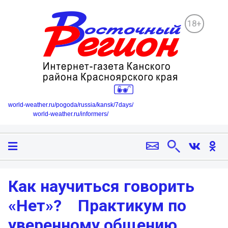
18+
world-weather.ru/pogoda/russia/kansk/7days/
world-weather.ru/informers/
Как научиться говорить
«Нет»? Практикум по
уверенному общению.