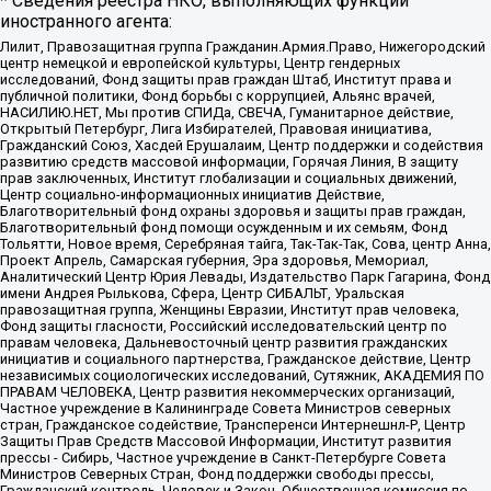
* Сведения реестра НКО, выполняющих функции
иностранного агента:
Лилит, Правозащитная группа Гражданин.Армия.Право, Нижегородский
центр немецкой и европейской культуры, Центр гендерных
исследований, Фонд защиты прав граждан Штаб, Институт права и
публичной политики, Фонд борьбы с коррупцией, Альянс врачей,
НАСИЛИЮ.НЕТ, Мы против СПИДа, СВЕЧА, Гуманитарное действие,
Открытый Петербург, Лига Избирателей, Правовая инициатива,
Гражданский Союз, Хасдей Ерушалаим, Центр поддержки и содействия
развитию средств массовой информации, Горячая Линия, В защиту
прав заключенных, Институт глобализации и социальных движений,
Центр социально-информационных инициатив Действие,
Благотворительный фонд охраны здоровья и защиты прав граждан,
Благотворительный фонд помощи осужденным и их семьям, Фонд
Тольятти, Новое время, Серебряная тайга, Так-Так-Так, Сова, центр Анна,
Проект Апрель, Самарская губерния, Эра здоровья, Мемориал,
Аналитический Центр Юрия Левады, Издательство Парк Гагарина, Фонд
имени Андрея Рылькова, Сфера, Центр СИБАЛЬТ, Уральская
правозащитная группа, Женщины Евразии, Институт прав человека,
Фонд защиты гласности, Российский исследовательский центр по
правам человека, Дальневосточный центр развития гражданских
инициатив и социального партнерства, Гражданское действие, Центр
независимых социологических исследований, Сутяжник, АКАДЕМИЯ ПО
ПРАВАМ ЧЕЛОВЕКА, Центр развития некоммерческих организаций,
Частное учреждение в Калининграде Совета Министров северных
стран, Гражданское содействие, Трансперенси Интернешнл-Р, Центр
Защиты Прав Средств Массовой Информации, Институт развития
прессы - Сибирь, Частное учреждение в Санкт-Петербурге Совета
Министров Северных Стран, Фонд поддержки свободы прессы,
Гражданский контроль, Человек и Закон, Общественная комиссия по