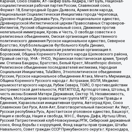
Карачая, Союз славян, Ат-Такфир Валь-Хиджра, Пит Буль, Национал-
социалистическая рабочая партия России, Славянский союз,
Формат-18, Благородный Орден Дьявола, Армия воли народа,
Национальная Социалистическая Инициатива города Череповца,
Духовно-Родовая Держава Русь, Русское национальное единство,
Древнерусской Инглистической церкви Православных Староверов-
Инглингов, Русский общенациональный союз, Движение против
нелегальной иммиграции, Кровь и Честь, О свободе совести и о
религиозных объединениях, Омская организация общественного
политического движения Русское национальное единство, Северное
Братство, Клуб Болельщиков Футбольного Клуба Динамо,
Файзрахманисты, Мусульманская религиозная организация п.
Боровский, Община Коренного Русского народа Щелковского района,
Правый сектор, УНА - УНСО, Украинская повстанческая армия, Тризуб
им. Степана Бандеры, Братство, Белый Крест, Misanthropic division,
Религиозное объединение последователей инглиизма, Народная
Социальная Инициатива, TulaSkins, Этнополитическое объединение
Русские, Русское национальное объединение Атака, Мечеть Мирмамеда,
Община Коренного Русского народа г. Астрахани, ВОЛЯ, Меджлис
крымскотатарского народа, Рубеж Севера, ТОЙС, О противодействии
экстремистской деятельности, РЕВТАТПОД, Артподготовка, Штольц, В
честь иконы Божией Матери Державная, Сектор 16, Независимость,
Фирма, Молодежная правозащитная группа МПГ, Курсом Правды и
Единения, Каракольская инициативная группа, Автоград Крю, Союз
Славянских Сил Руси, Алля-Аят, Благотворительный пансионат Ак Умут,
Русская республика Русь, Арестантское уголовное единство, Башкорт,
Нация и свобода, Нация и свобода, W.H.С., Фалунь Дафа, Иртыш Ultras,
Русский Патриотический клуб-Новокузнецк/РПК, Сибирский державный
союз, Фонд борьбы с коррупцией, Фонд защиты прав граждан, Штабы
Навального, Совет граждан СССР Прикубанского округа г. Краснодара,