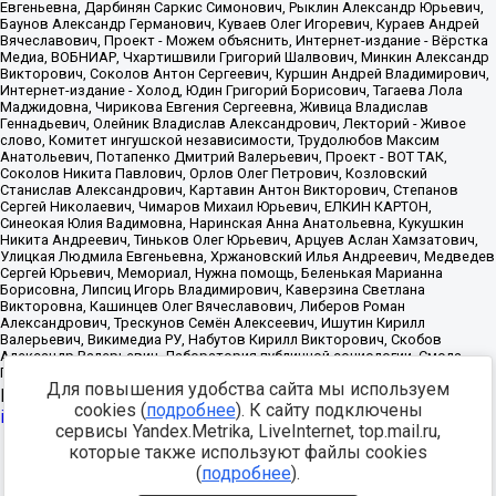
Для повышения удобства сайта мы используем
Источник:
https://minjust.gov.ru/uploaded/files/reestr-
cookies (
подробнее
). К сайту подключены
inostrannyih-agentov-22-03-2024.pdf
данные на
22.03.2024
сервисы Yandex.Metrika, LiveInternet, top.mail.ru,
которые также используют файлы cookies
Разработка -
(
подробнее
).