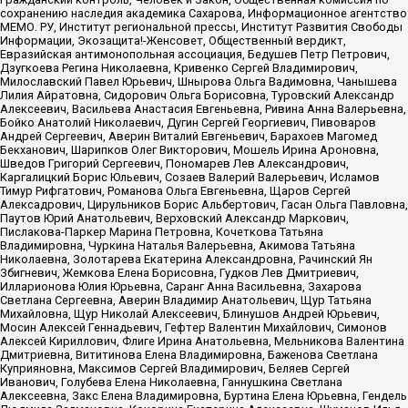
сохранению наследия академика Сахарова, Информационное агентство
МЕМО. РУ, Институт региональной прессы, Институт Развития Свободы
Информации, Экозащита!-Женсовет, Общественный вердикт,
Евразийская антимонопольная ассоциация, Бедушев Петр Петрович,
Дзугкоева Регина Николаевна, Кривенко Сергей Владимирович,
Милославский Павел Юрьевич, Шнырова Ольга Вадимовна, Чанышева
Лилия Айратовна, Сидорович Ольга Борисовна, Туровский Александр
Алексеевич, Васильева Анастасия Евгеньевна, Ривина Анна Валерьевна,
Бойко Анатолий Николаевич, Дугин Сергей Георгиевич, Пивоваров
Андрей Сергеевич, Аверин Виталий Евгеньевич, Барахоев Магомед
Бекханович, Шарипков Олег Викторович, Мошель Ирина Ароновна,
Шведов Григорий Сергеевич, Пономарев Лев Александрович,
Каргалицкий Борис Юльевич, Созаев Валерий Валерьевич, Исламов
Тимур Рифгатович, Романова Ольга Евгеньевна, Щаров Сергей
Алексадрович, Цирульников Борис Альбертович, Гасан Ольга Павловна,
Паутов Юрий Анатольевич, Верховский Александр Маркович,
Пислакова-Паркер Марина Петровна, Кочеткова Татьяна
Владимировна, Чуркина Наталья Валерьевна, Акимова Татьяна
Николаевна, Золотарева Екатерина Александровна, Рачинский Ян
Збигневич, Жемкова Елена Борисовна, Гудков Лев Дмитриевич,
Илларионова Юлия Юрьевна, Саранг Анна Васильевна, Захарова
Светлана Сергеевна, Аверин Владимир Анатольевич, Щур Татьяна
Михайловна, Щур Николай Алексеевич, Блинушов Андрей Юрьевич,
Мосин Алексей Геннадьевич, Гефтер Валентин Михайлович, Симонов
Алексей Кириллович, Флиге Ирина Анатольевна, Мельникова Валентина
Дмитриевна, Вититинова Елена Владимировна, Баженова Светлана
Куприяновна, Максимов Сергей Владимирович, Беляев Сергей
Иванович, Голубева Елена Николаевна, Ганнушкина Светлана
Алексеевна, Закс Елена Владимировна, Буртина Елена Юрьевна, Гендель