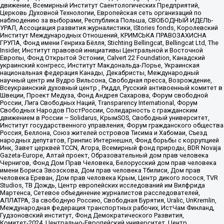
движение, Всемирный Институт Саентологических Предприятий,
Церковь Духовной Технологии, Европейская сеть организаций по
наблюдению за выборами, Республика Польша, СВОБОДНЫЙ ИДЕЛЬ-
УРАЛ, Ассоциация развития журналистики, IStories fonds, Королевский
Институт Международных Отношений, КРИМСЬКА ПРАВОЗАХИСНА
ГРУПА, Фонд имени Генриха Бёлля, Stichting Bellingcat, Bellingcat Ltd, The
Insider, Институт правовой инициативы Центральной и Восточной
Европы, Фонд Открытой Эстонии, Calvert 22 Foundation, Канадский
украинский конгресс, Институт Макдональда-Лорье, Украинская
национальная федерация Канады, Декабристы, Международный
научный центр им Вудро Вильсона, Свободная пресса, Возрождение,
Всеукраинский духовный центр , Риддл, Русский антивоенный комитет в
Швеции, Проект Медуза, Фонд Андрея Сахарова, Форум свободной
России, Лига Свободных Наций, Transparеncy International, Форум
Свободных Народов ПостРоссии, Солидарность с гражданским
движением в России – Solidarus, КрымSOS, Свободный университет,
Институт государственного управления, Форум гражданского общества
Россия, Беллона, Союз жителей островов Тисима и Хабомаи, Съезд
народных депутатов, Гринпис Интернешнл, Фонд борьбы с коррупцией
Инк, Завет церквей TCCN, Агора, Всемирный фонд природы, BDR Novaja
Gazeta-Europe, Алтай проект, Образовательный дом прав человека
Чернигов, Фонд Дом Прав Человека, Белорусский дом прав человека
имени Бориса Звозскова, Дом прав человека Тбилиси, Дом прав
человека Ереван, Дом прав человека Крым, Центр дикого лосося, TVR
Studios, ТВ Дождь, Центр европейских исследований им Вилфрида
Мартенса, Сетевое объединение журналистов расследователей,
АЛЛАТРА, За свободную Россию, Свободная Бурятия, Uralic, UnKremlin,
Международная федерация транспортных рабочих, ИстЧам Финланд,
Гудзоновский институт, Фонд Демократического Развития,
Комитет-2024, Центрально-Европейский университет, Центр