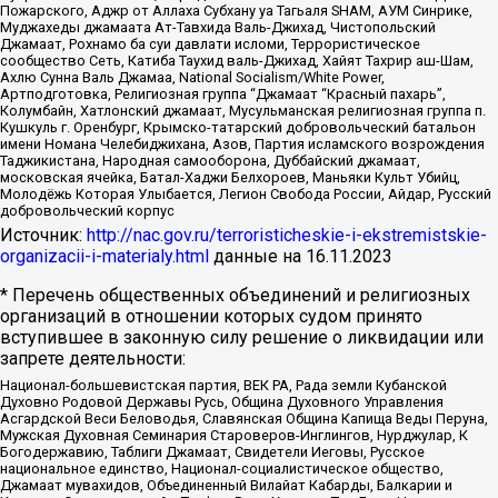
Пожарского, Аджр от Аллаха Субхану уа Тагьаля SHAM, АУМ Синрике,
Муджахеды джамаата Ат-Тавхида Валь-Джихад, Чистопольский
Джамаат, Рохнамо ба суи давлати исломи, Террористическое
сообщество Сеть, Катиба Таухид валь-Джихад, Хайят Тахрир аш-Шам,
Ахлю Сунна Валь Джамаа, National Socialism/White Power,
Артподготовка, Религиозная группа “Джамаат “Красный пахарь”,
Колумбайн, Хатлонский джамаат, Мусульманская религиозная группа п.
Кушкуль г. Оренбург, Крымско-татарский добровольческий батальон
имени Номана Челебиджихана, Азов, Партия исламского возрождения
Таджикистана, Народная самооборона, Дуббайский джамаат,
московская ячейка, Батал-Хаджи Белхороев, Маньяки Культ Убийц,
Молодёжь Которая Улыбается, Легион Свобода России, Айдар, Русский
добровольческий корпус
Источник:
http://nac.gov.ru/terroristicheskie-i-ekstremistskie-
organizacii-i-materialy.html
данные на
16.11.2023
* Перечень общественных объединений и религиозных
организаций в отношении которых судом принято
вступившее в законную силу решение о ликвидации или
запрете деятельности:
Национал-большевистская партия, ВЕК РА, Рада земли Кубанской
Духовно Родовой Державы Русь, Община Духовного Управления
Асгардской Веси Беловодья, Славянская Община Капища Веды Перуна,
Мужская Духовная Семинария Староверов-Инглингов, Нурджулар, К
Богодержавию, Таблиги Джамаат, Свидетели Иеговы, Русское
национальное единство, Национал-социалистическое общество,
Джамаат мувахидов, Объединенный Вилайат Кабарды, Балкарии и