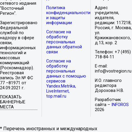
сетевого издания
Политика
Адрес
"Восточный
конфиденциальности
учредителя,
Регион".
и защиты
издателя,
Зарегистрировано
информации
редакции: 117218,
Федеральной
Россия, г. Москва,
Согласие на
службой по
ул.
обработку
надзору в сфере
Кржижановского,
персональных
связи,
д.13, кор. 2
данных обратной
информационных
связи
Телефон: +7 (495)
технологий и
718-84-11
массовых
Согласие на
коммуникаций
обработку
E-mail:
(Роскомнадзор).
персональных
info@vostregion.ru
Реестровая
данных с помощью
запись Эл № ФС
И.О. главного
сервисов
77 –81971 от
редактора
Yandex.Metrika,
24.09.2021 г.
Дорохова Н.В.
LiveInternet,
top.mail.ru
ПОКАЗАТЬ
Разработчик
БАННЕРНЫЕ
сайта –
INFOROS
МЕСТА
2026
* Перечень иностранных и международных