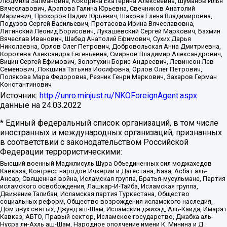
Людмила Залмановна, Кокорина Екатерина Алексеевна, Шуманов Илья
Вячеславович, Арапова Галина Юрьевна, Свечников Анатолий
Мариевич, Прохоров Вадим Юрьевич, Шахова Елена Владимировна,
Подузов Сергей Васильевич, Протасова Ирина Вячеславовна,
Литинский Леонид Борисович, Лукашевский Сергей Маркович, Бахмин
Вячеслав Иванович, Шабад Анатолий Ефимович, Сухих Дарья
Николаевна, Орлов Олег Петрович, Добровольская Анна Дмитриевна,
Королева Александра Евгеньевна, Смирнов Владимир Александрович,
Вицин Сергей Ефимович, Золотухин Борис Андреевич, Левинсон Лев
Семенович, Локшина Татьяна Иосифовна, Орлов Олег Петрович,
Полякова Мара Федоровна, Резник Генри Маркович, Захаров Герман
Константинович
Источник:
http://unro.minjust.ru/NKOForeignAgent.aspx
данные на
24.03.2022
* Единый федеральный список организаций, в том числе
иностранных и международных организаций, признанных
в соответствии с законодательством Российской
Федерации террористическими:
Высший военный Маджлисуль Шура Объединенных сил моджахедов
Кавказа, Конгресс народов Ичкерии и Дагестана, База, Асбат аль-
Ансар, Священная война, Исламская группа, Братья-мусульмане, Партия
исламского освобождения, Лашкар-И-Тайба, Исламская группа,
Движение Талибан, Исламская партия Туркестана, Общество
социальных реформ, Общество возрождения исламского наследия,
Дом двух святых, Джунд аш-Шам, Исламский джихад, Аль-Каида, Имарат
Кавказ, АБТО, Правый сектор, Исламское государство, Джабха аль-
Нусра ли-Ахль аш-Шам, Народное ополчение имени К. Минина и Д.