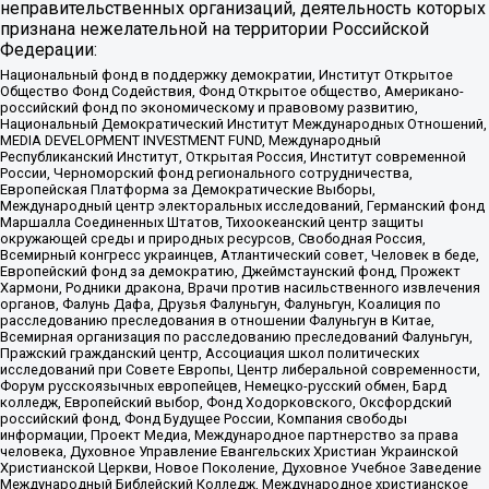
неправительственных организаций, деятельность которых
признана нежелательной на территории Российской
Федерации:
Национальный фонд в поддержку демократии, Институт Открытое
Общество Фонд Содействия, Фонд Открытое общество, Американо-
российский фонд по экономическому и правовому развитию,
Национальный Демократический Институт Международных Отношений,
MEDIA DEVELOPMENT INVESTMENT FUND, Международный
Республиканский Институт, Открытая Россия, Институт современной
России, Черноморский фонд регионального сотрудничества,
Европейская Платформа за Демократические Выборы,
Международный центр электоральных исследований, Германский фонд
Маршалла Соединенных Штатов, Тихоокеанский центр защиты
окружающей среды и природных ресурсов, Свободная Россия,
Всемирный конгресс украинцев, Атлантический совет, Человек в беде,
Европейский фонд за демократию, Джеймстаунский фонд, Прожект
Хармони, Родники дракона, Врачи против насильственного извлечения
органов, Фалунь Дафа, Друзья Фалуньгун, Фалуньгун, Коалиция по
расследованию преследования в отношении Фалуньгун в Китае,
Всемирная организация по расследованию преследований Фалуньгун,
Пражский гражданский центр, Ассоциация школ политических
исследований при Совете Европы, Центр либеральной современности,
Форум русскоязычных европейцев, Немецко-русский обмен, Бард
колледж, Европейский выбор, Фонд Ходорковского, Оксфордский
российский фонд, Фонд Будущее России, Компания свободы
информации, Проект Медиа, Международное партнерство за права
человека, Духовное Управление Евангельских Христиан Украинской
Христианской Церкви, Новое Поколение, Духовное Учебное Заведение
Международный Библейский Колледж, Международное христианское