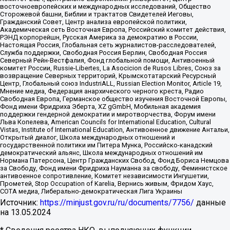
восточноевропейских и международных исследований, Общество
Сторожевой башни, Библии и трактатов Свидетелей Иеговы,
Гражданский Совет, Центр анализа европейской политики,
Академическая сеть Восточная Европа, Российский комитет действия,
РЭНД корпорейшн, Русская Америка за демократию в России,
Настоящая Россия, Глобальная сеть журналистов-расследователей,
Служба поддержки, Свободная Россия Берлин, Свободная Россия
Северный Рейн-Вестфалия, Фонд глобальной помощи, Антивоенный
комитет России, Russie-Libertes, La Asocicion de Rusos Libres, Союз за
возвращение Северных территорий, Крымскотатарский Ресурсный
Центр, Глобальный союз IndustriALL, Russian Election Monitor, Article 19,
Мнение медиа, Федерация анархического черного креста, Радио
Свободная Европа, Германское общество изучения Восточной Европы,
Фонд имени Фридриха Эберта, XZ gGmbH, Мобильная академия
поддержки гендерной демократии и миротворчества, Форум имени
Льва Копелева, American Councils for International Education, Cultural
Vistas, Institute of International Education, Антивоенное движение Антальи,
Открытый диалог, Школа международных отношений и
государственной политики им Питера Мунка, Российско-канадский
демократический альянс, Школа международных отношений им
Нормана Патерсона, Центр Гражданских Свобод, Фонд Бориса Немцова
за Свободу, Фонд имени Фридриха Науманна за свободу, Феминистское
антивоенное сопротивление, Комитет независимости Ингушетии,
Прометей, Stop Occupation of Karelia, Вернись живым, Фридом Хаус,
СОТА медиа, Либерально-демократическая Лига Украины
Источник:
https://minjust.gov.ru/ru/documents/7756/
данные
на
13.05.2024