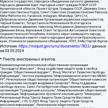
Мужское государство, Народное объединение русского движения,
Народное движение Адат, Народный совет граждан РСФСР СССР
Архангельской области, Проект Штурм, Граждане СССР, Держава Союз
Советских Светлых Родов, Совет Советских Социалистических Районов,
Meta Platforms Inc, Facebook, Instagram, WhatsApp, СИЧ-С14,
Добровольческое Движение Организации украинских националистов,
Черный Комитет, Татарстанское Региональное Всетатарское
общественное движение, Невоград, Молодежное Демократическое
Движение Весна, Верховный Совет Татарской Автономной Советской
Социалистической Республики, Конгресс ойрат-калмыцкого народа,
Исполнительный комитет совета народных депутатов Красноярского
края, Этническое национальное объединение, ЛГБТ, Я.МЫ Сергей Фургал
Источник:
https://minjust.gov.ru/ru/documents/7822/
данные
на
03.05.2024
* Реестр иностранных агентов:
Калининградская региональная общественная организация "Экозащита!-Женсовет", Фонд содействия защите прав и свобод граждан "Общественный вердикт", Фонд "Институт Развития Свободы Информации", Частное учреждение "Информационное агентство МЕМО. РУ", Региональная общественная организация "Общественная комиссия по сохранению наследия академика Сахарова", Фонд поддержки свободы прессы, Санкт-Петербургская общественная правозащитная организация "Гражданский контроль", Межрегиональная общественная организация "Информационно-просветительский центр "Мемориал", Региональный Фонд "Центр Защиты Прав Средств Массовой Информации", с 05.12.2023 Фонд "Центр Защиты Прав Средств массовой информации", Региональная общественная благотворительная организация помощи беженцам и мигрантам "Гражданское содействие", Негосударственное образовательное учреждение дополнительного профессионального образования (повышение квалификации) специалистов "АКАДЕМИЯ ПО ПРАВАМ ЧЕЛОВЕКА", Свердловская региональная общественная организация "Сутяжник", Автономная некоммерческая организация "Центр независимых социологических исследований", Союз общественных объединений "Российский исследовательский центр по правам человека", Региональное общественное учреждение научно-информационный центр "МЕМОРИАЛ", Некоммерческая организация "Фонд защиты гласности", Автономная некоммерческая организация "Институт прав человека", Городская общественная организация "Екатеринбургское общество "МЕМОРИАЛ", Городская общественная организация "Рязанское историко-просветительское и правозащитное общество "Мемориал" (Рязанский Мемориал), Челябинский региональный орган общественной самодеятельности – женское общественное объединение "Женщины Евразии", Челябинский региональный орган общественной самодеятельности "Уральская правозащитная группа", Фонд содействия защите здоровья и социальной справедливости имени Андрея Рылькова, Автономная Некоммерческая Организация "Аналитический Центр Юрия Левады", Автономная некоммерческая организация социальной поддержки населения "Проект Апрель", Региональная общественная организация помощи женщинам и детям, находящимся в кризисной ситуации "Информационно-методический центр "Анна", Фонд содействия развитию массовых коммуникаций и правовому просвещению "Так-так-Так", Фонд содействия устойчивому развитию "Серебряная тайга", Свердловский региональный общественный фонд социальных проектов "Новое время", "Idel.Реалии", Кавказ.Реалии, Крым.Реалии, Телеканал Настоящее Время, Татаро-башкирская служба Радио Свобода (Azatliq Radiosi), Радио Свободная Европа/Радио Свобода (PCE/PC), "Сибирь.Реалии", "Фактограф", Благотворительный фонд помощи осужденным и их семьям, Автономная некоммерческая организация "Институт глобализации и социальных движений", Фонд "В защиту прав заключенных", Частное учреждение "Центр поддержки и содействия развитию средств массовой информации", Пензенский региональный общественный благотворительный фонд "Гражданский союз", "Север.Реалии", Некоммерческая организация Фонд "Правовая инициатива", Общество с ограниченной ответственностью "Радио Свободная Европа/Радио Свобода", Чешское информационное агентство "MEDIUM-ORIENT", Красноярская региональная общественная организация "Мы против СПИДа", Камалягин Денис Николаевич, Маркелов Сергей Евгеньевич, Пономарев Лев Александрович, Савицкая Людмила Алексеевна, Автономная некоммерческая организация "Центр по работе с проблемой насилия "НАСИЛИЮ.НЕТ", Межрегиональный профессиональный союз работников здравоохранения "Альянс врачей", Юридическое лицо, зарегистрированное в Латвийской Республике, SIA "Medusa Project" (регистрационный номер 40103797863, дата регистрации 10.06.2014), Некоммерческая организация "Фонд по борьбе с коррупцией", Автономная некоммерческая организация "Институт права и публичной политики", Баданин Роман Сергеевич, Гликин Максим Александрович, Железнова Мария Михайловна, Лукьянова Юлия Сергеевна, Маетная Елизавета Витальевна, Маняхин Петр Борисович, Чуракова Ольга Владимировна, Ярош Юлия Петровна, Юридическое лицо "The Insider SIA", зарегистрированное в Риге, Латвийская Республика (дата регистрации 26.06.2015), являющееся администратором доменного имени интернет-издания "The Insider SIA", https://theins.ru, Постернак Алексей Евгеньевич, Рубин Михаил Аркадьевич, Анин Роман Александрович, Юридическое лицо Istories fonds, зарегистрированное в Латвийской Республике (регистрационный номер 50008295751, дата регистрации 24.02.2020), Великовский Дмитрий Александрович, Долинина Ирина Николаевна, Мароховская Алеся Алексеевна, Шлейнов Роман Юрьевич, Шмагун Олеся Валентиновна, Общество с ограниченной ответственностью "Альтаир 2021", Общество с ограниченной ответственностью "Вега 2021", Общество с ограниченной ответственностью "Главный редактор 2021", Общество с ограниченной ответственностью "Ромашки монолит", Важенков Артем Валерьевич, Ивановская областная общественная организация "Центр гендерных исследований", Гурман Юрий Альбертович, Медиапроект "ОВД-Инфо", Егоров Владимир Владимирович, Жилинский Владимир Александрович, Общество с ограниченной ответственностью "ЗП", Иванова София Юрьевна, Карезина Инна Павловна, Кильтау Екатерина Викторовна, Петров Алексей Викторович, Пискунов Сергей Евгеньевич, Смирнов Сергей Сергеевич, Тихонов Михаил Сергеевич, Общество с ограниченной ответственностью "ЖУРНАЛИСТ-ИНОСТРАННЫЙ АГЕНТ", Арапова Галина Юрьевна, Вольтская Татьяна Анатольевна, Американская компания "Mason G.E.S. Anonymous Foundation" (США), являющаяся владельцем интернет-издания https://mnews.world/, Компания "Stichting Bellingcat", зарегистрированная в Нидерландах (дата регистрации 11.07.2018), Захаров Андрей Вячеславович, Клепиковская Екатерина Дмитриевна, Общество с ограниченной ответственностью "МЕМО", Перл Роман Александрович, Симонов Евгений Алексеевич, Соловьева Елена Анатольевна, Сотников Даниил Владимирович, Сурначева Елизавета Дмитриевна, Автономная некоммерческая организация по защите прав человека и информированию населения "Якутия – Наше Мнение", Общество с ограниченной ответственностью "Москоу диджитал медиа", с 26.01.2023 Общество с ограниченной ответственностью "Чайка Белые сады", Ветошкина Валерия Валерьевна, Заговора Максим Александрович, Межрегиональное общественное движение "Российская ЛГБТ - сеть", Оленичев Максим Владимирович, Павлов Иван Юрьевич, Скворцова Елена Сергеевна, Общество с ограниченной ответственностью "Как бы инагент", Кочетков Игорь Викторович, Общество с ограниченной ответственностью "Честные выборы", Еланчик Олег Александрович, Общество с ограниченной ответственностью "Нобелевский призыв", Гималова Регина Эмилевна, Григорьев Андрей Валерьевич, Григорьева Алина Александровна, Ассоциация по содействию защите прав призывников, альтернативнослужащих и военнослужащих "Правозащитная группа "Гражданин.Армия.Право", Хисамова Регина Фаритовна, Автономная некоммерческая организация по реализации социально-правовых программ "Лилит", Дальневосточное общественное движение "Маяк", Санкт-Петербургская ЛГБТ-инициативная группа "Выход", Инициативная группа ЛГБТ+ "Реверс", Алексеев Андрей Викторович, Бекбулатова Таисия Львовна, Беляев Иван Михайлович, Владыкина Елена Сергеевна, Гельман Марат Александрович, Никульшина Вероника Юрьевна, Толоконникова Надежда Андреевна, Шендерович Виктор Анатольевич, Общество с ограниченной ответственностью "Данное сообщение", Общество с ограниченной ответственностью Издательский дом "Новая глава", Айнбиндер Александра Александровна, Московский комьюнити-центр для ЛГБТ+инициатив, Благотворительный фонд развития филантропии, Deutsche Welle (Германия, Kurt-Schumacher-Strasse 3, 53113 Bonn), Борзунова Мария Михайловна, Воробьев Виктор Викторович, Голубева Анна Львовна, Константинова Алла Михайловна, Малкова Ирина Владимировна, Мурадов Мурад Абдулгалимович, Осетинская Елизавета Николаевна, Понасенков Евгений Николаевич, Ганапольский Матвей Юрьевич, Киселев Евгений Алексеевич, Борухович Ирина Григорьевна, Дремин Иван Тимофеевич, Дубровский Дмитрий Викторович, Красноярская региональная общественная организация поддержки и развития альтернативных образовательных технологий и межкультурных коммуникаций "ИНТЕРРА", Маяковская Екатерина Алексеевна, Фейгин Марк Захарович, Филимонов Андрей Викторович, Дзугкоева Регина Николаевна, Доброхотов Роман Александрович, Дудь Юрий Александрович, Елкин Сергей Владимирович, Кругликов Кирилл Игоревич, Сабунаева Мария Леонидовна, Семенов Алексей Владимирович, Шаинян Карен Багратович, Шульман Екатерина Михайловна, Асафьев Артур Валерьевич, Вахштайн Виктор Семенович, Венедиктов Алексей Алексеевич, Лушникова Екатерина Евгеньевна, Волков Леонид Михайлович, Невзоров Александр Глебович, Пархоменко Сергей Борисович, Сироткин Ярослав Николаевич, Кара-Мурза Владимир Владимирович, Баранова Наталья Владимировна, Гозман Леонид Яковлевич, Кагарлицкий Борис Юльевич, Климарев Михаил Валерьевич, Милов Владимир Станиславович, Автономная некоммерческая организация Краснодарский центр современного искусства "Типография", Моргенштерн Алишер Тагирович, Соболь Любовь Эдуардовна, Общество с ограниченной ответственностью "ЛИЗА НОРМ", Каспаров Гарри Кимович, Ходорковский Михаил Борисович, Общество с ограниченной ответственностью "Апрельские тезисы", Данилович Ирина Брониславовна, Кашин Олег Владимирович, Петров Николай Владимирович, Пивоваров Алексей Владимирович, Соколов Михаил Владимирович, Цветкова Юлия Владимировна, Чичваркин Евгений Александрович, Комитет против пыток/Команда против пыток, Общество с ограниченной ответственностью "Первый научный", Общество с ограниченной ответственностью "Вертолет и ко", Белоцерковская Вероника Борисовна, Кац Максим Евгеньевич, Лазарева Татьяна Юрьевна, Шаведдинов Руслан Табризович, Яшин Илья Валерьевич, Общество с ограниченной ответственностью "Иноагент ААВ", Алешковский Дмитрий Петрович, Альбац Евгения Марковна, Быков Дмитрий Львович, Галямина Юлия Евгеньевна, Лойко Сергей Леонидович, Мартынов Кирилл Константинович, Медведев Сергей Александрович, Крашенинников Федор Геннадиевич, Гордеева Катерина Вл