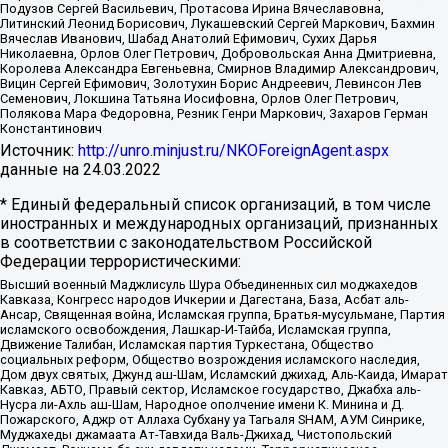
Подузов Сергей Васильевич, Протасова Ирина Вячеславовна,
Литинский Леонид Борисович, Лукашевский Сергей Маркович, Бахмин
Вячеслав Иванович, Шабад Анатолий Ефимович, Сухих Дарья
Николаевна, Орлов Олег Петрович, Добровольская Анна Дмитриевна,
Королева Александра Евгеньевна, Смирнов Владимир Александрович,
Вицин Сергей Ефимович, Золотухин Борис Андреевич, Левинсон Лев
Семенович, Локшина Татьяна Иосифовна, Орлов Олег Петрович,
Полякова Мара Федоровна, Резник Генри Маркович, Захаров Герман
Константинович
Источник:
http://unro.minjust.ru/NKOForeignAgent.aspx
данные на
24.03.2022
* Единый федеральный список организаций, в том числе
иностранных и международных организаций, признанных
в соответствии с законодательством Российской
Федерации террористическими:
Высший военный Маджлисуль Шура Объединенных сил моджахедов
Кавказа, Конгресс народов Ичкерии и Дагестана, База, Асбат аль-
Ансар, Священная война, Исламская группа, Братья-мусульмане, Партия
исламского освобождения, Лашкар-И-Тайба, Исламская группа,
Движение Талибан, Исламская партия Туркестана, Общество
социальных реформ, Общество возрождения исламского наследия,
Дом двух святых, Джунд аш-Шам, Исламский джихад, Аль-Каида, Имарат
Кавказ, АБТО, Правый сектор, Исламское государство, Джабха аль-
Нусра ли-Ахль аш-Шам, Народное ополчение имени К. Минина и Д.
Пожарского, Аджр от Аллаха Субхану уа Тагьаля SHAM, АУМ Синрике,
Муджахеды джамаата Ат-Тавхида Валь-Джихад, Чистопольский