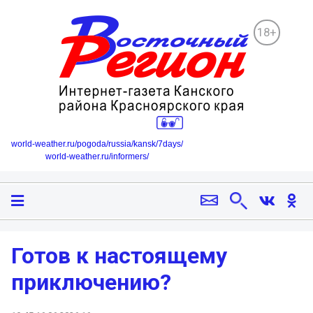
18+
world-weather.ru/pogoda/russia/kansk/7days/
world-weather.ru/informers/
Готов к настоящему
приключению?