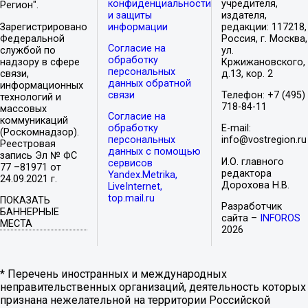
конфиденциальности
учредителя,
Регион".
и защиты
издателя,
Зарегистрировано
информации
редакции: 117218,
Федеральной
Россия, г. Москва,
Согласие на
службой по
ул.
обработку
надзору в сфере
Кржижановского,
персональных
связи,
д.13, кор. 2
данных обратной
информационных
связи
Телефон: +7 (495)
технологий и
718-84-11
массовых
Согласие на
коммуникаций
обработку
E-mail:
(Роскомнадзор).
персональных
info@vostregion.ru
Реестровая
данных с помощью
запись Эл № ФС
И.О. главного
сервисов
77 –81971 от
редактора
Yandex.Metrika,
24.09.2021 г.
Дорохова Н.В.
LiveInternet,
top.mail.ru
ПОКАЗАТЬ
Разработчик
БАННЕРНЫЕ
сайта –
INFOROS
МЕСТА
2026
* Перечень иностранных и международных
неправительственных организаций, деятельность которых
признана нежелательной на территории Российской