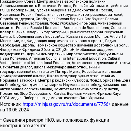
Гражданский Совет, Центр анализа европейской политики,
Академическая сеть Восточная Европа, Российский комитет действия,
РЭНД корпорейшн, Русская Америка за демократию в России,
Настоящая Россия, Глобальная сеть журналистов-расследователей,
Служба поддержки, Свободная Россия Берлин, Свободная Россия
Северный Рейн-Вестфалия, Фонд глобальной помощи, Антивоенный
комитет России, Russie-Libertes, La Asocicion de Rusos Libres, Союз за
возвращение Северных территорий, Крымскотатарский Ресурсный
Центр, Глобальный союз IndustriALL, Russian Election Monitor, Article 19,
Мнение медиа, Федерация анархического черного креста, Радио
Свободная Европа, Германское общество изучения Восточной Европы,
Фонд имени Фридриха Эберта, XZ gGmbH, Мобильная академия
поддержки гендерной демократии и миротворчества, Форум имени
Льва Копелева, American Councils for International Education, Cultural
Vistas, Institute of International Education, Антивоенное движение Антальи,
Открытый диалог, Школа международных отношений и
государственной политики им Питера Мунка, Российско-канадский
демократический альянс, Школа международных отношений им
Нормана Патерсона, Центр Гражданских Свобод, Фонд Бориса Немцова
за Свободу, Фонд имени Фридриха Науманна за свободу, Феминистское
антивоенное сопротивление, Комитет независимости Ингушетии,
Прометей, Stop Occupation of Karelia, Вернись живым, Фридом Хаус,
СОТА медиа, Либерально-демократическая Лига Украины
Источник:
https://minjust.gov.ru/ru/documents/7756/
данные
на
13.05.2024
* Сведения реестра НКО, выполняющих функции
иностранного агента: