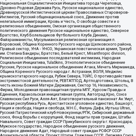
Национальная Социалистическая Инициатива города Череповца,
Духовно-Родовая Держава Русь, Русское национальное единство,
Древнерусской Инглистической церкви Православных Староверов-
Инглингов, Русский общенациональный союз, Движение против
нелегальной иммиграции, Кровь и Честь, О свободе совести и о
религиозных объединениях, Омская организация общественного
политического движения Русское национальное единство, Северное
Братство, Клуб Болельщиков Футбольного Клуба Динамо,
Файзрахманисты, Мусульманская религиозная организация п.
Боровский, Община Коренного Русского народа Щелковского района,
Правый сектор, УНА - УНСО, Украинская повстанческая армия, Тризуб
им. Степана Бандеры, Братство, Белый Крест, Misanthropic division,
Религиозное объединение последователей инглиизма, Народная
Социальная Инициатива, TulaSkins, Этнополитическое объединение
Русские, Русское национальное объединение Атака, Мечеть Мирмамеда,
Община Коренного Русского народа г. Астрахани, ВОЛЯ, Меджлис
крымскотатарского народа, Рубеж Севера, ТОЙС, О противодействии
экстремистской деятельности, РЕВТАТПОД, Артподготовка, Штольц, В
честь иконы Божией Матери Державная, Сектор 16, Независимость,
Фирма, Молодежная правозащитная группа МПГ, Курсом Правды и
Единения, Каракольская инициативная группа, Автоград Крю, Союз
Славянских Сил Руси, Алля-Аят, Благотворительный пансионат Ак Умут,
Русская республика Русь, Арестантское уголовное единство, Башкорт,
Нация и свобода, Нация и свобода, W.H.С., Фалунь Дафа, Иртыш Ultras,
Русский Патриотический клуб-Новокузнецк/РПК, Сибирский державный
союз, Фонд борьбы с коррупцией, Фонд защиты прав граждан, Штабы
Навального, Совет граждан СССР Прикубанского округа г. Краснодара,
Мужское государство, Народное объединение русского движения,
Народное движение Адат, Народный совет граждан РСФСР СССР
Архангельской области, Проект Штурм, Граждане СССР, Держава Союз