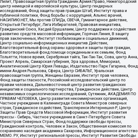
Лилит, Правозащитная группа Гражданин.Армия.Право, Нижегородский
центр немецкой и европейской культуры, Центр гендерных
исследований, Фонд защиты прав граждан Штаб, Институт права и
публичной политики, Фонд борьбы с коррупцией, Альянс врачей,
НАСИЛИЮ.НЕТ, Мы против СПИДа, СВЕЧА, Гуманитарное действие,
Открытый Петербург, Лига Избирателей, Правовая инициатива,
Гражданский Союз, Хасдей Ерушалаим, Центр поддержки и содействия
развитию средств массовой информации, Горячая Линия, В защиту
прав заключенных, Институт глобализации и социальных движений,
Центр социально-информационных инициатив Действие,
Благотворительный фонд охраны здоровья и защиты прав граждан,
Благотворительный фонд помощи осужденным и их семьям, Фонд
Тольятти, Новое время, Серебряная тайга, Так-Так-Так, Сова, центр Анна,
Проект Апрель, Самарская губерния, Эра здоровья, Мемориал,
Аналитический Центр Юрия Левады, Издательство Парк Гагарина, Фонд
имени Андрея Рылькова, Сфера, Центр СИБАЛЬТ, Уральская
правозащитная группа, Женщины Евразии, Институт прав человека,
Фонд защиты гласности, Российский исследовательский центр по
правам человека, Дальневосточный центр развития гражданских
инициатив и социального партнерства, Гражданское действие, Центр
независимых социологических исследований, Сутяжник, АКАДЕМИЯ ПО
ПРАВАМ ЧЕЛОВЕКА, Центр развития некоммерческих организаций,
Частное учреждение в Калининграде Совета Министров северных
стран, Гражданское содействие, Трансперенси Интернешнл-Р, Центр
Защиты Прав Средств Массовой Информации, Институт развития
прессы - Сибирь, Частное учреждение в Санкт-Петербурге Совета
Министров Северных Стран, Фонд поддержки свободы прессы,
Гражданский контроль, Человек и Закон, Общественная комиссия по
сохранению наследия академика Сахарова, Информационное агентство
МЕМО. РУ, Институт региональной прессы, Институт Развития Свободы