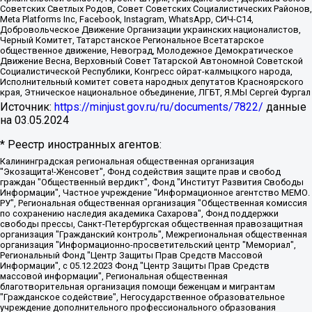
Советских Светлых Родов, Совет Советских Социалистических Районов,
Meta Platforms Inc, Facebook, Instagram, WhatsApp, СИЧ-С14,
Добровольческое Движение Организации украинских националистов,
Черный Комитет, Татарстанское Региональное Всетатарское
общественное движение, Невоград, Молодежное Демократическое
Движение Весна, Верховный Совет Татарской Автономной Советской
Социалистической Республики, Конгресс ойрат-калмыцкого народа,
Исполнительный комитет совета народных депутатов Красноярского
края, Этническое национальное объединение, ЛГБТ, Я.МЫ Сергей Фургал
Источник:
https://minjust.gov.ru/ru/documents/7822/
данные
на
03.05.2024
* Реестр иностранных агентов:
Калининградская региональная общественная организация "Экозащита!-Женсовет", Фонд содействия защите прав и свобод граждан "Общественный вердикт", Фонд "Институт Развития Свободы Информации", Частное учреждение "Информационное агентство МЕМО. РУ", Региональная общественная организация "Общественная комиссия по сохранению наследия академика Сахарова", Фонд поддержки свободы прессы, Санкт-Петербургская общественная правозащитная организация "Гражданский контроль", Межрегиональная общественная организация "Информационно-просветительский центр "Мемориал", Региональный Фонд "Центр Защиты Прав Средств Массовой Информации", с 05.12.2023 Фонд "Центр Защиты Прав Средств массовой информации", Региональная общественная благотворительная организация помощи беженцам и мигрантам "Гражданское содействие", Негосударственное образовательное учреждение дополнительного профессионального образования (повышение квалификации) специалистов "АКАДЕМИЯ ПО ПРАВАМ ЧЕЛОВЕКА", Свердловская региональная общественная организация "Сутяжник", Автономная некоммерческая организация "Центр независимых социологических исследований", Союз общественных объединений "Российский исследовательский центр по правам человека", Региональное общественное учреждение научно-информационный центр "МЕМОРИАЛ", Некоммерческая организация "Фонд защиты гласности", Автономная некоммерческая организация "Институт прав человека", Городская общественная организация "Екатеринбургское общество "МЕМОРИАЛ", Городская общественная организация "Рязанское историко-просветительское и правозащитное общество "Мемориал" (Рязанский Мемориал), Челябинский региональный орган общественной самодеятельности – женское общественное объединение "Женщины Евразии", Челябинский региональный орган общественной самодеятельности "Уральская правозащитная группа", Фонд содействия защите здоровья и социальной справедливости имени Андрея Рылькова, Автономная Некоммерческая Организация "Аналитический Центр Юрия Левады", Автономная некоммерческая организация социальной поддержки населения "Проект Апрель", Региональная общественная организация помощи женщинам и детям, находящимся в кризисной ситуации "Информационно-методический центр "Анна", Фонд содействия развитию массовых коммуникаций и правовому просвещению "Так-так-Так", Фонд содействия устойчивому развитию "Серебряная тайга", Свердловский региональный общественный фонд социальных проектов "Новое время", "Idel.Реалии", Кавказ.Реалии, Крым.Реалии, Телеканал Настоящее Время, Татаро-башкирская служба Радио Свобода (Azatliq Radiosi), Радио Свободная Европа/Радио Свобода (PCE/PC), "Сибирь.Реалии", "Фактограф", Благотворительный фонд помощи осужденным и их семьям, Автономная некоммерческая организация "Институт глобализации и социальных движений", Фонд "В защиту прав заключенных", Частное учреждение "Центр поддержки и содействия развитию средств массовой информации", Пензенский региональный общественный благотворительный фонд "Гражданский союз", "Север.Реалии", Некоммерческая организация Фонд "Правовая инициатива", Общество с ограниченной ответственностью "Радио Свободная Европа/Радио Свобода", Чешское информационное агентство "MEDIUM-ORIENT", Красноярская региональная общественная организация "Мы против СПИДа", Камалягин Денис Николаевич, Маркелов Сергей Евгеньевич, Пономарев Лев Александрович, Савицкая Людмила Алексеевна, Автономная некоммерческая организация "Центр по работе с проблемой насилия "НАСИЛИЮ.НЕТ", Межрегиональный профессиональный союз работников здравоохранения "Альянс врачей", Юридическое лицо, зарегистрированное в Латвийской Республике, SIA "Medusa Project" (регистрационный номер 40103797863, дата регистрации 10.06.2014), Некоммерческая организация "Фонд по борьбе с коррупцией", Автономная некоммерческая организация "Институт права и публичной политики", Баданин Роман Сергеевич, Гликин Максим Александрович, Железнова Мария Михайловна, Лукьянова Юлия Сергеевна, Маетная Елизавета Витальевна, Маняхин Петр Борисович, Чуракова Ольга Владимировна, Ярош Юлия Петровна, Юридическое лицо "The Insider SIA", зарегистрированное в Риге, Латвийская Республика (дата регистрации 26.06.2015), являющееся администратором доменного имени интернет-издания "The Insider SIA", https://theins.ru, Постернак Алексей Евгеньевич, Рубин Михаил Аркадьевич, Анин Роман Александрович, Юридическое лицо Istories fonds, зарегистрированное в Латвийской Республике (регистрационный номер 50008295751, дата регистрации 24.02.2020), Великовский Дмитрий Александрович, Долинина Ирина Николаевна, Мароховская Алеся Алексеевна, Шлейнов Роман Юрьевич, Шмагун Олеся Валентиновна, Общество с ограниченной ответственностью "Альтаир 2021", Общество с ограниченной ответственностью "Вега 2021", Общество с ограниченной ответственностью "Главный редактор 2021", Общество с ограниченной ответственностью "Ромашки монолит", Важенков Артем Валерьевич, Ивановская областная общественная организация "Центр гендерных исследований", Гурман Юрий Альбертович, Медиапроект "ОВД-Инфо", Егоров Владимир Владимирович, Жилинский Владимир Александрович, Общество с ограниченной ответственностью "ЗП", Иванова София Юрьевна, Карезина Инна Павловна, Кильтау Екатерина Викторовна, Петров Алексей Викторович, Пискунов Сергей Евгеньевич, Смирнов Сергей Сергеевич, Тихонов Михаил Сергеевич, Общество с ограниченной ответственностью "ЖУРНАЛИСТ-ИНОСТРАННЫЙ АГЕНТ", Арапова Галина Юрьевна, Вольтская Татьяна Анатольевна, Американская компания "Mason G.E.S. Anonymous Foundation" (США), являющаяся владельцем интернет-издания https://mnews.world/, Компания "Stichting Bellingcat", зарегистрированная в Нидерландах (дата регистрации 11.07.2018), Захаров Андрей Вячеславович, Клепиковская Екатерина Дмитриевна, Общество с ограниченной ответственностью "МЕМО", Перл Роман Александрович, Симонов Евгений Алексеевич, Соловьева Елена Анатольевна, Сотников Даниил Владимирович, Сурначева Елизавета Дмитриевна, Автономная некоммерческая организация по защите прав человека и информированию населения "Якутия – Наше Мнение", Общество с ограниченной ответственностью "Москоу диджитал медиа", с 26.01.2023 Общество с ограниченной ответственностью "Чайка Белые сады", Ветошкина Валерия Валерьевна, Заговора Максим Александрович, Межрегиональное общественное движение "Российская ЛГБТ - сеть", Оленичев Максим Владимирович, Павлов Иван Юрьевич, Скворцова Елена Сергеевна, Общество с ограниченной ответственностью "Как бы инагент", Кочетков Игорь Викторович, Общество с ограниченной ответственностью "Честные выборы", Еланчик Олег Александрович, Общество с ограниченной ответственностью "Нобелевский призыв", Гималова Регина Эмилевна, Григорьев Андрей Валерьевич, Григорьева Алина Александровна, Ассоциация по содействию защите прав призывников, альтернативнослужащих и военнослужащих "Правозащитная группа "Гражданин.Армия.Право", Хисамова Регина Фаритовна, Автономная некоммерческая организация по реализации социально-правовых программ "Лилит", Дальневосточное общественное движение "Маяк", Санкт-Петербургская ЛГБТ-инициативная группа "Выход", Инициативная группа ЛГБТ+ "Реверс", Алексеев Андрей Викторович, Бекбулатова Таисия Львовна, Беляев Иван Михайлович, Владыкина Елена Сергеевна, Гельман Марат Александрович, Никульшина Вероника Юрьевна, Толоконникова Надежда Андреевна, Шендерович Виктор Анатольевич, Общество с ограниченной ответственностью "Данное сообщение", Общество с ограниченной ответственностью Издательский дом "Новая глава", Айнбиндер Александра Александровна, Московский комьюнити-центр для ЛГБТ+инициатив, Благотворительный фонд развития филантропии, Deutsche Welle (Германия, Kurt-Schumacher-Strasse 3, 53113 Bonn), Борзунова Мария Михайловна, Воробьев Виктор Викторович, Голубева Анна Львовна, Константинова Алла Михайловна, Малкова Ирина Владимировна, Мурадов Мурад Абдулгалимович, Осетинская Елизавета Николаевна, Понасенков Евгений Николаевич, Ганапольский Матвей Юрьевич, Киселев Евгений Алексеевич, Борухович Ирина Григорьевна, Дремин Иван Тимофеевич, Дубровский Дмитрий Викторович, Красноярская региональная общественная организация поддержки и развития альтернативных образовательных технологий и межкультурных коммуникаций "ИНТЕРРА", Маяковская Екатерина Алексеевна, Фейгин Марк Захарович, Филимонов Андрей Викторович, Дзугкоева Регина Николаевна, Доброхотов Роман Александрович, Дудь Юрий Александрович, Елкин Сергей Владимирович, Кругликов Кирилл Игоревич, Сабунаева Мария Леонидовна, Семенов Алексей Владимирович, Шаинян Карен Багратович, Шульман Екатерина Михайловна, Асафьев Артур Валерьевич, Вахштайн Виктор Семенович, Венедиктов Алексей Алексеевич, Лушникова Екатерина Евгеньевна, Волков Леонид Михайлович, Невзоров Александр Глебович, Пархоменко Сергей Борисович, Сироткин Ярослав Николаевич, Кара-Мурза Владимир Владимирович, Баранова Наталья Владимировна, Гозман Леонид Яковлевич, Кагарлицкий Борис Юльевич, Климарев Михаил Валерьевич, Милов Владимир Станиславович, Автономная некоммерческая организация Краснодарский центр современного искусства "Типография", Моргенштерн Алишер Тагирович, Соболь Любовь Эдуардовна, Общество с ограниченной ответственностью "ЛИЗА НОРМ", Каспаров Гарри Кимович, Ходорковский Михаил Борисович, Общество с ограниченной ответственностью "Апрельские тезисы", Данилович Ирина Брониславовна, Кашин Олег Владимирович, Петров Николай Владимирович, Пивоваров Алексей Владимирович, Соколов Михаил Владимирович, Цветкова Юлия Владимировна, Чичваркин Евгений Александрович, Комитет против пыток/Команда против пыток, Общество с ограниченной ответственностью "Первый научный", Общество с ограниченной ответственностью "Вертолет и ко", Белоцерковская Вероника Борисовна, Кац Максим Евгеньевич, Лазарева Татьяна Юрьевна, Шаведдинов Руслан Табризович, Яшин Илья Валерьевич, Общество с ограниченной ответственностью "Иноагент ААВ", Алешковский Дмитрий Петрович, Альбац Евгения Марковна, Быков Дмитрий Львович, Галямина Юлия Евгеньевна, Лойко Сергей Леонидович, Мартынов Кирилл Константинович, Медведев Сергей Александрович, Крашенинников Федор Геннадиевич, Гордеева Катерина Вл