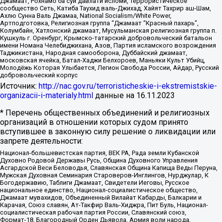
Джамаат, Рохнамо ба суи давлати исломи, Террористическое
сообщество Сеть, Катиба Таухид валь-Джихад, Хайят Тахрир аш-Шам,
Ахлю Сунна Валь Джамаа, National Socialism/White Power,
Артподготовка, Религиозная группа “Джамаат “Красный пахарь”,
Колумбайн, Хатлонский джамаат, Мусульманская религиозная группа п.
Кушкуль г. Оренбург, Крымско-татарский добровольческий батальон
имени Номана Челебиджихана, Азов, Партия исламского возрождения
Таджикистана, Народная самооборона, Дуббайский джамаат,
московская ячейка, Батал-Хаджи Белхороев, Маньяки Культ Убийц,
Молодёжь Которая Улыбается, Легион Свобода России, Айдар, Русский
добровольческий корпус
Источник:
http://nac.gov.ru/terroristicheskie-i-ekstremistskie-
organizacii-i-materialy.html
данные на
16.11.2023
* Перечень общественных объединений и религиозных
организаций в отношении которых судом принято
вступившее в законную силу решение о ликвидации или
запрете деятельности:
Национал-большевистская партия, ВЕК РА, Рада земли Кубанской
Духовно Родовой Державы Русь, Община Духовного Управления
Асгардской Веси Беловодья, Славянская Община Капища Веды Перуна,
Мужская Духовная Семинария Староверов-Инглингов, Нурджулар, К
Богодержавию, Таблиги Джамаат, Свидетели Иеговы, Русское
национальное единство, Национал-социалистическое общество,
Джамаат мувахидов, Объединенный Вилайат Кабарды, Балкарии и
Карачая, Союз славян, Ат-Такфир Валь-Хиджра, Пит Буль, Национал-
социалистическая рабочая партия России, Славянский союз,
Формат-18, Благородный Орден Дьявола, Армия воли народа,