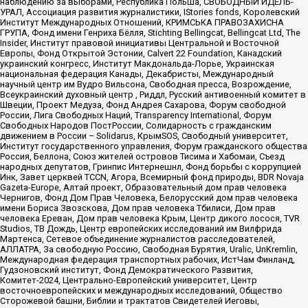
наблюдению за выборами, Республика Польша, СВОБОДНЫЙ ИДЕЛЬ-
УРАЛ, Ассоциация развития журналистики, IStories fonds, Королевский
Институт Международных Отношений, КРИМСЬКА ПРАВОЗАХИСНА
ГРУПА, Фонд имени Генриха Бёлля, Stichting Bellingcat, Bellingcat Ltd, The
Insider, Институт правовой инициативы Центральной и Восточной
Европы, Фонд Открытой Эстонии, Calvert 22 Foundation, Канадский
украинский конгресс, Институт Макдональда-Лорье, Украинская
национальная федерация Канады, Декабристы, Международный
научный центр им Вудро Вильсона, Свободная пресса, Возрождение,
Всеукраинский духовный центр , Риддл, Русский антивоенный комитет в
Швеции, Проект Медуза, Фонд Андрея Сахарова, Форум свободной
России, Лига Свободных Наций, Transparеncy International, Форум
Свободных Народов ПостРоссии, Солидарность с гражданским
движением в России – Solidarus, КрымSOS, Свободный университет,
Институт государственного управления, Форум гражданского общества
Россия, Беллона, Союз жителей островов Тисима и Хабомаи, Съезд
народных депутатов, Гринпис Интернешнл, Фонд борьбы с коррупцией
Инк, Завет церквей TCCN, Агора, Всемирный фонд природы, BDR Novaja
Gazeta-Europe, Алтай проект, Образовательный дом прав человека
Чернигов, Фонд Дом Прав Человека, Белорусский дом прав человека
имени Бориса Звозскова, Дом прав человека Тбилиси, Дом прав
человека Ереван, Дом прав человека Крым, Центр дикого лосося, TVR
Studios, ТВ Дождь, Центр европейских исследований им Вилфрида
Мартенса, Сетевое объединение журналистов расследователей,
АЛЛАТРА, За свободную Россию, Свободная Бурятия, Uralic, UnKremlin,
Международная федерация транспортных рабочих, ИстЧам Финланд,
Гудзоновский институт, Фонд Демократического Развития,
Комитет-2024, Центрально-Европейский университет, Центр
восточноевропейских и международных исследований, Общество
Сторожевой башни, Библии и трактатов Свидетелей Иеговы,