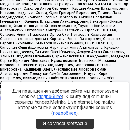
Для повышения удобства сайта мы используем
Источник:
https://minjust.gov.ru/uploaded/files/reestr-
cookies (
подробнее
). К сайту подключены
inostrannyih-agentov-22-03-2024.pdf
данные на
22.03.2024
сервисы Yandex.Metrika, LiveInternet, top.mail.ru,
которые также используют файлы cookies
Разработка -
(
подробнее
).
Я согласен/согласна