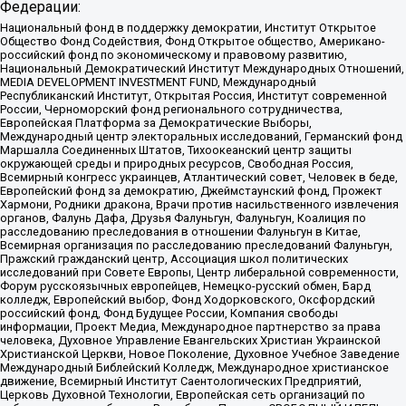
Федерации:
Национальный фонд в поддержку демократии, Институт Открытое
Общество Фонд Содействия, Фонд Открытое общество, Американо-
российский фонд по экономическому и правовому развитию,
Национальный Демократический Институт Международных Отношений,
MEDIA DEVELOPMENT INVESTMENT FUND, Международный
Республиканский Институт, Открытая Россия, Институт современной
России, Черноморский фонд регионального сотрудничества,
Европейская Платформа за Демократические Выборы,
Международный центр электоральных исследований, Германский фонд
Маршалла Соединенных Штатов, Тихоокеанский центр защиты
окружающей среды и природных ресурсов, Свободная Россия,
Всемирный конгресс украинцев, Атлантический совет, Человек в беде,
Европейский фонд за демократию, Джеймстаунский фонд, Прожект
Хармони, Родники дракона, Врачи против насильственного извлечения
органов, Фалунь Дафа, Друзья Фалуньгун, Фалуньгун, Коалиция по
расследованию преследования в отношении Фалуньгун в Китае,
Всемирная организация по расследованию преследований Фалуньгун,
Пражский гражданский центр, Ассоциация школ политических
исследований при Совете Европы, Центр либеральной современности,
Форум русскоязычных европейцев, Немецко-русский обмен, Бард
колледж, Европейский выбор, Фонд Ходорковского, Оксфордский
российский фонд, Фонд Будущее России, Компания свободы
информации, Проект Медиа, Международное партнерство за права
человека, Духовное Управление Евангельских Христиан Украинской
Христианской Церкви, Новое Поколение, Духовное Учебное Заведение
Международный Библейский Колледж, Международное христианское
движение, Всемирный Институт Саентологических Предприятий,
Церковь Духовной Технологии, Европейская сеть организаций по