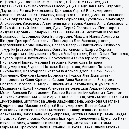
Информации, Экозащита!-Женсовет, Общественный вердикт,
Евразийская антимонопольная ассоциация, Бедушев Петр Петрович,
Дзугкоева Регина Николаевна, Кривенко Сергей Владимирович,
Милославский Павел Юрьевич, Шнырова Ольга Вадимовна, Чанышева
Лилия Айратовна, Сидорович Ольга Борисовна, Туровский Александр
Алексеевич, Васильева Анастасия Евгеньевна, Ривина Анна Валерьевна,
Бойко Анатолий Николаевич, Дугин Сергей Георгиевич, Пивоваров
Андрей Сергеевич, Аверин Виталий Евгеньевич, Барахоев Магомед
Бекханович, Шарипков Олег Викторович, Мошель Ирина Ароновна,
Шведов Григорий Сергеевич, Пономарев Лев Александрович,
Каргалицкий Борис Юльевич, Созаев Валерий Валерьевич, Исламов
Тимур Рифгатович, Романова Ольга Евгеньевна, Щаров Сергей
Алексадрович, Цирульников Борис Альбертович, Гасан Ольга Павловна,
Паутов Юрий Анатольевич, Верховский Александр Маркович,
Пислакова-Паркер Марина Петровна, Кочеткова Татьяна
Владимировна, Чуркина Наталья Валерьевна, Акимова Татьяна
Николаевна, Золотарева Екатерина Александровна, Рачинский Ян
Збигневич, Жемкова Елена Борисовна, Гудков Лев Дмитриевич,
Илларионова Юлия Юрьевна, Саранг Анна Васильевна, Захарова
Светлана Сергеевна, Аверин Владимир Анатольевич, Щур Татьяна
Михайловна, Щур Николай Алексеевич, Блинушов Андрей Юрьевич,
Мосин Алексей Геннадьевич, Гефтер Валентин Михайлович, Симонов
Алексей Кириллович, Флиге Ирина Анатольевна, Мельникова Валентина
Дмитриевна, Вититинова Елена Владимировна, Баженова Светлана
Куприяновна, Максимов Сергей Владимирович, Беляев Сергей
Иванович, Голубева Елена Николаевна, Ганнушкина Светлана
Алексеевна, Закс Елена Владимировна, Буртина Елена Юрьевна, Гендель
Людмила Залмановна, Кокорина Екатерина Алексеевна, Шуманов Илья
Вячеславович, Арапова Галина Юрьевна, Свечников Анатолий
Мариевич, Прохоров Вадим Юрьевич, Шахова Елена Владимировна,