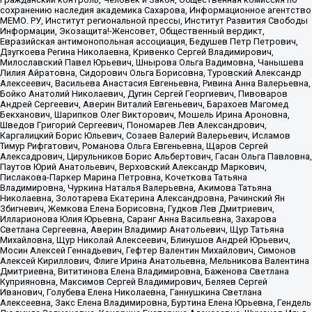
сохранению наследия академика Сахарова, Информационное агентство
МЕМО. РУ, Институт региональной прессы, Институт Развития Свободы
Информации, Экозащита!-Женсовет, Общественный вердикт,
Евразийская антимонопольная ассоциация, Бедушев Петр Петрович,
Дзугкоева Регина Николаевна, Кривенко Сергей Владимирович,
Милославский Павел Юрьевич, Шнырова Ольга Вадимовна, Чанышева
Лилия Айратовна, Сидорович Ольга Борисовна, Туровский Александр
Алексеевич, Васильева Анастасия Евгеньевна, Ривина Анна Валерьевна,
Бойко Анатолий Николаевич, Дугин Сергей Георгиевич, Пивоваров
Андрей Сергеевич, Аверин Виталий Евгеньевич, Барахоев Магомед
Бекханович, Шарипков Олег Викторович, Мошель Ирина Ароновна,
Шведов Григорий Сергеевич, Пономарев Лев Александрович,
Каргалицкий Борис Юльевич, Созаев Валерий Валерьевич, Исламов
Тимур Рифгатович, Романова Ольга Евгеньевна, Щаров Сергей
Алексадрович, Цирульников Борис Альбертович, Гасан Ольга Павловна,
Паутов Юрий Анатольевич, Верховский Александр Маркович,
Пислакова-Паркер Марина Петровна, Кочеткова Татьяна
Владимировна, Чуркина Наталья Валерьевна, Акимова Татьяна
Николаевна, Золотарева Екатерина Александровна, Рачинский Ян
Збигневич, Жемкова Елена Борисовна, Гудков Лев Дмитриевич,
Илларионова Юлия Юрьевна, Саранг Анна Васильевна, Захарова
Светлана Сергеевна, Аверин Владимир Анатольевич, Щур Татьяна
Михайловна, Щур Николай Алексеевич, Блинушов Андрей Юрьевич,
Мосин Алексей Геннадьевич, Гефтер Валентин Михайлович, Симонов
Алексей Кириллович, Флиге Ирина Анатольевна, Мельникова Валентина
Дмитриевна, Вититинова Елена Владимировна, Баженова Светлана
Куприяновна, Максимов Сергей Владимирович, Беляев Сергей
Иванович, Голубева Елена Николаевна, Ганнушкина Светлана
Алексеевна, Закс Елена Владимировна, Буртина Елена Юрьевна, Гендель