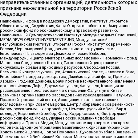
неправительственных организаций, деятельность которых
признана нежелательной на территории Российской
Федерации:
Национальный фонд в поддержку демократии, Институт Открытое
Общество Фонд Содействия, Фонд Открытое общество, Американо-
российский фонд по экономическому и правовому развитию,
Национальный Демократический Институт Международных Отношений,
MEDIA DEVELOPMENT INVESTMENT FUND, Международный
Республиканский Институт, Открытая Россия, Институт современной
России, Черноморский фонд регионального сотрудничества,
Европейская Платформа за Демократические Выборы,
Международный центр электоральных исследований, Германский фонд
Маршалла Соединенных Штатов, Тихоокеанский центр защиты
окружающей среды и природных ресурсов, Свободная Россия,
Всемирный конгресс украинцев, Атлантический совет, Человек в беде,
Европейский фонд за демократию, Джеймстаунский фонд, Прожект
Хармони, Родники дракона, Врачи против насильственного извлечения
органов, Фалунь Дафа, Друзья Фалуньгун, Фалуньгун, Коалиция по
расследованию преследования в отношении Фалуньгун в Китае,
Всемирная организация по расследованию преследований Фалуньгун,
Пражский гражданский центр, Ассоциация школ политических
исследований при Совете Европы, Центр либеральной современности,
Форум русскоязычных европейцев, Немецко-русский обмен, Бард
колледж, Европейский выбор, Фонд Ходорковского, Оксфордский
российский фонд, Фонд Будущее России, Компания свободы
информации, Проект Медиа, Международное партнерство за права
человека, Духовное Управление Евангельских Христиан Украинской
Христианской Церкви, Новое Поколение, Духовное Учебное Заведение
Международный Библейский Колледж, Международное христианское