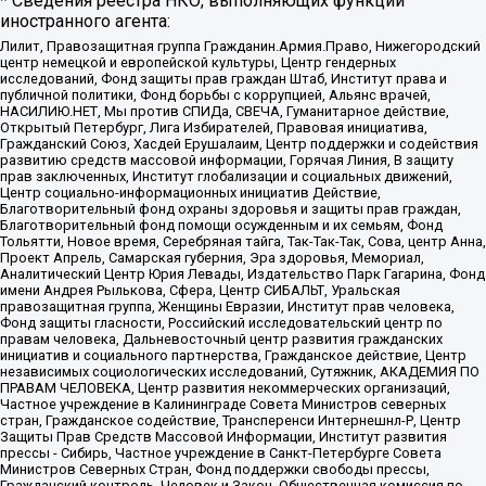
* Сведения реестра НКО, выполняющих функции
иностранного агента:
Лилит, Правозащитная группа Гражданин.Армия.Право, Нижегородский
центр немецкой и европейской культуры, Центр гендерных
исследований, Фонд защиты прав граждан Штаб, Институт права и
публичной политики, Фонд борьбы с коррупцией, Альянс врачей,
НАСИЛИЮ.НЕТ, Мы против СПИДа, СВЕЧА, Гуманитарное действие,
Открытый Петербург, Лига Избирателей, Правовая инициатива,
Гражданский Союз, Хасдей Ерушалаим, Центр поддержки и содействия
развитию средств массовой информации, Горячая Линия, В защиту
прав заключенных, Институт глобализации и социальных движений,
Центр социально-информационных инициатив Действие,
Благотворительный фонд охраны здоровья и защиты прав граждан,
Благотворительный фонд помощи осужденным и их семьям, Фонд
Тольятти, Новое время, Серебряная тайга, Так-Так-Так, Сова, центр Анна,
Проект Апрель, Самарская губерния, Эра здоровья, Мемориал,
Аналитический Центр Юрия Левады, Издательство Парк Гагарина, Фонд
имени Андрея Рылькова, Сфера, Центр СИБАЛЬТ, Уральская
правозащитная группа, Женщины Евразии, Институт прав человека,
Фонд защиты гласности, Российский исследовательский центр по
правам человека, Дальневосточный центр развития гражданских
инициатив и социального партнерства, Гражданское действие, Центр
независимых социологических исследований, Сутяжник, АКАДЕМИЯ ПО
ПРАВАМ ЧЕЛОВЕКА, Центр развития некоммерческих организаций,
Частное учреждение в Калининграде Совета Министров северных
стран, Гражданское содействие, Трансперенси Интернешнл-Р, Центр
Защиты Прав Средств Массовой Информации, Институт развития
прессы - Сибирь, Частное учреждение в Санкт-Петербурге Совета
Министров Северных Стран, Фонд поддержки свободы прессы,
Гражданский контроль, Человек и Закон, Общественная комиссия по