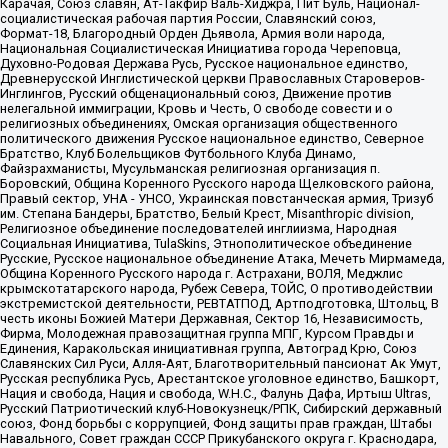
Карачая, Союз славян, Ат-Такфир Валь-Хиджра, Пит Буль, Национал-
социалистическая рабочая партия России, Славянский союз,
Формат-18, Благородный Орден Дьявола, Армия воли народа,
Национальная Социалистическая Инициатива города Череповца,
Духовно-Родовая Держава Русь, Русское национальное единство,
Древнерусской Инглистической церкви Православных Староверов-
Инглингов, Русский общенациональный союз, Движение против
нелегальной иммиграции, Кровь и Честь, О свободе совести и о
религиозных объединениях, Омская организация общественного
политического движения Русское национальное единство, Северное
Братство, Клуб Болельщиков Футбольного Клуба Динамо,
Файзрахманисты, Мусульманская религиозная организация п.
Боровский, Община Коренного Русского народа Щелковского района,
Правый сектор, УНА - УНСО, Украинская повстанческая армия, Тризуб
им. Степана Бандеры, Братство, Белый Крест, Misanthropic division,
Религиозное объединение последователей инглиизма, Народная
Социальная Инициатива, TulaSkins, Этнополитическое объединение
Русские, Русское национальное объединение Атака, Мечеть Мирмамеда,
Община Коренного Русского народа г. Астрахани, ВОЛЯ, Меджлис
крымскотатарского народа, Рубеж Севера, ТОЙС, О противодействии
экстремистской деятельности, РЕВТАТПОД, Артподготовка, Штольц, В
честь иконы Божией Матери Державная, Сектор 16, Независимость,
Фирма, Молодежная правозащитная группа МПГ, Курсом Правды и
Единения, Каракольская инициативная группа, Автоград Крю, Союз
Славянских Сил Руси, Алля-Аят, Благотворительный пансионат Ак Умут,
Русская республика Русь, Арестантское уголовное единство, Башкорт,
Нация и свобода, Нация и свобода, W.H.С., Фалунь Дафа, Иртыш Ultras,
Русский Патриотический клуб-Новокузнецк/РПК, Сибирский державный
союз, Фонд борьбы с коррупцией, Фонд защиты прав граждан, Штабы
Навального, Совет граждан СССР Прикубанского округа г. Краснодара,