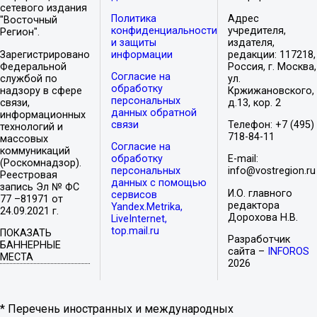
сетевого издания
Политика
Адрес
"Восточный
конфиденциальности
учредителя,
Регион".
и защиты
издателя,
Зарегистрировано
информации
редакции: 117218,
Федеральной
Россия, г. Москва,
Согласие на
службой по
ул.
обработку
надзору в сфере
Кржижановского,
персональных
связи,
д.13, кор. 2
данных обратной
информационных
связи
Телефон: +7 (495)
технологий и
718-84-11
массовых
Согласие на
коммуникаций
обработку
E-mail:
(Роскомнадзор).
персональных
info@vostregion.ru
Реестровая
данных с помощью
запись Эл № ФС
И.О. главного
сервисов
77 –81971 от
редактора
Yandex.Metrika,
24.09.2021 г.
Дорохова Н.В.
LiveInternet,
top.mail.ru
ПОКАЗАТЬ
Разработчик
БАННЕРНЫЕ
сайта –
INFOROS
МЕСТА
2026
* Перечень иностранных и международных