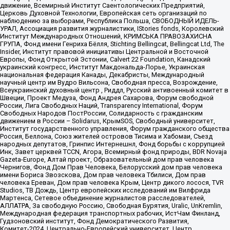
движение, Всемирный Институт Саентологических Предприятий,
Церковь Духовной Технологии, Европейская сеть организаций по
наблюдению за выборами, Республика Польша, СВОБОДНЫЙ ИДЕЛЬ-
УРАЛ, Ассоциация развития журналистики, IStories fonds, Королевский
Институт Международных Отношений, КРИМСЬКА ПРАВОЗАХИСНА
ГРУПА, Фонд имени Генриха Бёлля, Stichting Bellingcat, Bellingcat Ltd, The
Insider, Институт правовой инициативы Центральной и Восточной
Европы, Фонд Открытой Эстонии, Calvert 22 Foundation, Канадский
украинский конгресс, Институт Макдональда-Лорье, Украинская
национальная федерация Канады, Декабристы, Международный
научный центр им Вудро Вильсона, Свободная пресса, Возрождение,
Всеукраинский духовный центр , Риддл, Русский антивоенный комитет в
Швеции, Проект Медуза, Фонд Андрея Сахарова, Форум свободной
России, Лига Свободных Наций, Transparеncy International, Форум
Свободных Народов ПостРоссии, Солидарность с гражданским
движением в России – Solidarus, КрымSOS, Свободный университет,
Институт государственного управления, Форум гражданского общества
Россия, Беллона, Союз жителей островов Тисима и Хабомаи, Съезд
народных депутатов, Гринпис Интернешнл, Фонд борьбы с коррупцией
Инк, Завет церквей TCCN, Агора, Всемирный фонд природы, BDR Novaja
Gazeta-Europe, Алтай проект, Образовательный дом прав человека
Чернигов, Фонд Дом Прав Человека, Белорусский дом прав человека
имени Бориса Звозскова, Дом прав человека Тбилиси, Дом прав
человека Ереван, Дом прав человека Крым, Центр дикого лосося, TVR
Studios, ТВ Дождь, Центр европейских исследований им Вилфрида
Мартенса, Сетевое объединение журналистов расследователей,
АЛЛАТРА, За свободную Россию, Свободная Бурятия, Uralic, UnKremlin,
Международная федерация транспортных рабочих, ИстЧам Финланд,
Гудзоновский институт, Фонд Демократического Развития,
Комитет-2024, Центрально-Европейский университет, Центр