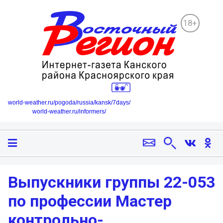
18+
world-weather.ru/pogoda/russia/kansk/7days/
world-weather.ru/informers/
Выпускники группы 22-053
по профессии Мастер
контрольно-