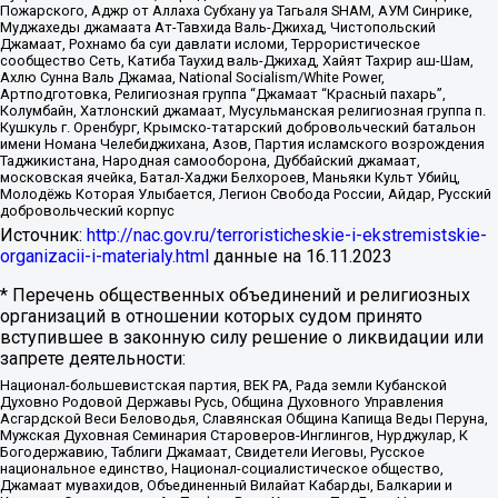
Пожарского, Аджр от Аллаха Субхану уа Тагьаля SHAM, АУМ Синрике,
Муджахеды джамаата Ат-Тавхида Валь-Джихад, Чистопольский
Джамаат, Рохнамо ба суи давлати исломи, Террористическое
сообщество Сеть, Катиба Таухид валь-Джихад, Хайят Тахрир аш-Шам,
Ахлю Сунна Валь Джамаа, National Socialism/White Power,
Артподготовка, Религиозная группа “Джамаат “Красный пахарь”,
Колумбайн, Хатлонский джамаат, Мусульманская религиозная группа п.
Кушкуль г. Оренбург, Крымско-татарский добровольческий батальон
имени Номана Челебиджихана, Азов, Партия исламского возрождения
Таджикистана, Народная самооборона, Дуббайский джамаат,
московская ячейка, Батал-Хаджи Белхороев, Маньяки Культ Убийц,
Молодёжь Которая Улыбается, Легион Свобода России, Айдар, Русский
добровольческий корпус
Источник:
http://nac.gov.ru/terroristicheskie-i-ekstremistskie-
organizacii-i-materialy.html
данные на
16.11.2023
* Перечень общественных объединений и религиозных
организаций в отношении которых судом принято
вступившее в законную силу решение о ликвидации или
запрете деятельности:
Национал-большевистская партия, ВЕК РА, Рада земли Кубанской
Духовно Родовой Державы Русь, Община Духовного Управления
Асгардской Веси Беловодья, Славянская Община Капища Веды Перуна,
Мужская Духовная Семинария Староверов-Инглингов, Нурджулар, К
Богодержавию, Таблиги Джамаат, Свидетели Иеговы, Русское
национальное единство, Национал-социалистическое общество,
Джамаат мувахидов, Объединенный Вилайат Кабарды, Балкарии и