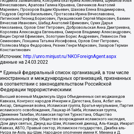
Людмила Залмановна, Кокорина Екатерина Алексеевна, Шуманов Илья
Вячеславович, Арапова Галина Юрьевна, Свечников Анатолий
Мариевич, Прохоров Вадим Юрьевич, Шахова Елена Владимировна,
Подузов Сергей Васильевич, Протасова Ирина Вячеславовна,
Литинский Леонид Борисович, Лукашевский Сергей Маркович, Бахмин
Вячеслав Иванович, Шабад Анатолий Ефимович, Сухих Дарья
Николаевна, Орлов Олег Петрович, Добровольская Анна Дмитриевна,
Королева Александра Евгеньевна, Смирнов Владимир Александрович,
Вицин Сергей Ефимович, Золотухин Борис Андреевич, Левинсон Лев
Семенович, Локшина Татьяна Иосифовна, Орлов Олег Петрович,
Полякова Мара Федоровна, Резник Генри Маркович, Захаров Герман
Константинович
Источник:
http://unro.minjust.ru/NKOForeignAgent.aspx
данные на
24.03.2022
* Единый федеральный список организаций, в том числе
иностранных и международных организаций, признанных
в соответствии с законодательством Российской
Федерации террористическими:
Высший военный Маджлисуль Шура Объединенных сил моджахедов
Кавказа, Конгресс народов Ичкерии и Дагестана, База, Асбат аль-
Ансар, Священная война, Исламская группа, Братья-мусульмане, Партия
исламского освобождения, Лашкар-И-Тайба, Исламская группа,
Движение Талибан, Исламская партия Туркестана, Общество
социальных реформ, Общество возрождения исламского наследия,
Дом двух святых, Джунд аш-Шам, Исламский джихад, Аль-Каида, Имарат
Кавказ, АБТО, Правый сектор, Исламское государство, Джабха аль-
Нусра ли-Ахль аш-Шам, Народное ополчение имени К. Минина и Д.