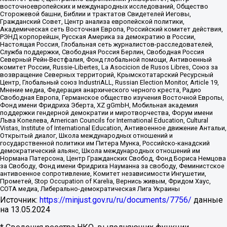
восточноевропейских и международных исследований, Общество
Сторожевой башни, Библии и трактатов Свидетелей Иеговы,
Гражданский Совет, Центр анализа европейской политики,
Академическая сеть Восточная Европа, Российский комитет действия,
РЭНД корпорейшн, Русская Америка за демократию в России,
Настоящая Россия, Глобальная сеть журналистов-расследователей,
Служба поддержки, Свободная Россия Берлин, Свободная Россия
Северный Рейн-Вестфалия, Фонд глобальной помощи, Антивоенный
комитет России, Russie-Libertes, La Asocicion de Rusos Libres, Союз за
возвращение Северных территорий, Крымскотатарский Ресурсный
Центр, Глобальный союз IndustriALL, Russian Election Monitor, Article 19,
Мнение медиа, Федерация анархического черного креста, Радио
Свободная Европа, Германское общество изучения Восточной Европы,
Фонд имени Фридриха Эберта, XZ gGmbH, Мобильная академия
поддержки гендерной демократии и миротворчества, Форум имени
Льва Копелева, American Councils for International Education, Cultural
Vistas, Institute of International Education, Антивоенное движение Антальи,
Открытый диалог, Школа международных отношений и
государственной политики им Питера Мунка, Российско-канадский
демократический альянс, Школа международных отношений им
Нормана Патерсона, Центр Гражданских Свобод, Фонд Бориса Немцова
за Свободу, Фонд имени Фридриха Науманна за свободу, Феминистское
антивоенное сопротивление, Комитет независимости Ингушетии,
Прометей, Stop Occupation of Karelia, Вернись живым, Фридом Хаус,
СОТА медиа, Либерально-демократическая Лига Украины
Источник:
https://minjust.gov.ru/ru/documents/7756/
данные
на
13.05.2024