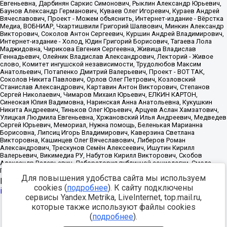
Для повышения удобства сайта мы используем
Источник:
https://minjust.gov.ru/uploaded/files/reestr-
cookies (
подробнее
). К сайту подключены
inostrannyih-agentov-22-03-2024.pdf
данные на
22.03.2024
сервисы Yandex.Metrika, LiveInternet, top.mail.ru,
которые также используют файлы cookies
Разработка -
(
подробнее
).