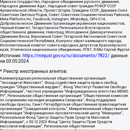
Мужское государство, Народное объединение русского движения,
Народное движение Адат, Народный совет граждан РСФСР СССР
Архангельской области, Проект Штурм, Граждане СССР, Держава Союз
Советских Светлых Родов, Совет Советских Социалистических Районов,
Meta Platforms Inc, Facebook, Instagram, WhatsApp, СИЧ-С14,
Добровольческое Движение Организации украинских националистов,
Черный Комитет, Татарстанское Региональное Всетатарское
общественное движение, Невоград, Молодежное Демократическое
Движение Весна, Верховный Совет Татарской Автономной Советской
Социалистической Республики, Конгресс ойрат-калмыцкого народа,
Исполнительный комитет совета народных депутатов Красноярского
края, Этническое национальное объединение, ЛГБТ, Я.МЫ Сергей Фургал
Источник:
https://minjust.gov.ru/ru/documents/7822/
данные
на
03.05.2024
* Реестр иностранных агентов:
Калининградская региональная общественная организация "Экозащита!-Женсовет", Фонд содействия защите прав и свобод граждан "Общественный вердикт", Фонд "Институт Развития Свободы Информации", Частное учреждение "Информационное агентство МЕМО. РУ", Региональная общественная организация "Общественная комиссия по сохранению наследия академика Сахарова", Фонд поддержки свободы прессы, Санкт-Петербургская общественная правозащитная организация "Гражданский контроль", Межрегиональная общественная организация "Информационно-просветительский центр "Мемориал", Региональный Фонд "Центр Защиты Прав Средств Массовой Информации", с 05.12.2023 Фонд "Центр Защиты Прав Средств массовой информации", Региональная общественная благотворительная организация помощи беженцам и мигрантам "Гражданское содействие", Негосударственное образовательное учреждение дополнительного профессионального образования (повышение квалификации) специалистов "АКАДЕМИЯ ПО ПРАВАМ ЧЕЛОВЕКА", Свердловская региональная общественная организация "Сутяжник", Автономная некоммерческая организация "Центр независимых социологических исследований", Союз общественных объединений "Российский исследовательский центр по правам человека", Региональное общественное учреждение научно-информационный центр "МЕМОРИАЛ", Некоммерческая организация "Фонд защиты гласности", Автономная некоммерческая организация "Институт прав человека", Городская общественная организация "Екатеринбургское общество "МЕМОРИАЛ", Городская общественная организация "Рязанское историко-просветительское и правозащитное общество "Мемориал" (Рязанский Мемориал), Челябинский региональный орган общественной самодеятельности – женское общественное объединение "Женщины Евразии", Челябинский региональный орган общественной самодеятельности "Уральская правозащитная группа", Фонд содействия защите здоровья и социальной справедливости имени Андрея Рылькова, Автономная Некоммерческая Организация "Аналитический Центр Юрия Левады", Автономная некоммерческая организация социальной поддержки населения "Проект Апрель", Региональная общественная организация помощи женщинам и детям, находящимся в кризисной ситуации "Информационно-методический центр "Анна", Фонд содействия развитию массовых коммуникаций и правовому просвещению "Так-так-Так", Фонд содействия устойчивому развитию "Серебряная тайга", Свердловский региональный общественный фонд социальных проектов "Новое время", "Idel.Реалии", Кавказ.Реалии, Крым.Реалии, Телеканал Настоящее Время, Татаро-башкирская служба Радио Свобода (Azatliq Radiosi), Радио Свободная Европа/Радио Свобода (PCE/PC), "Сибирь.Реалии", "Фактограф", Благотворительный фонд помощи осужденным и их семьям, Автономная некоммерческая организация "Институт глобализации и социальных движений", Фонд "В защиту прав заключенных", Частное учреждение "Центр поддержки и содействия развитию средств массовой информации", Пензенский региональный общественный благотворительный фонд "Гражданский союз", "Север.Реалии", Некоммерческая организация Фонд "Правовая инициатива", Общество с ограниченной ответственностью "Радио Свободная Европа/Радио Свобода", Чешское информационное агентство "MEDIUM-ORIENT", Красноярская региональная общественная организация "Мы против СПИДа", Камалягин Денис Николаевич, Маркелов Сергей Евгеньевич, Пономарев Лев Александрович, Савицкая Людмила Алексеевна, Автономная некоммерческая организация "Центр по работе с проблемой насилия "НАСИЛИЮ.НЕТ", Межрегиональный профессиональный союз работников здравоохранения "Альянс врачей", Юридическое лицо, зарегистрированное в Латвийской Республике, SIA "Medusa Project" (регистрационный номер 40103797863, дата регистрации 10.06.2014), Некоммерческая организация "Фонд по борьбе с коррупцией", Автономная некоммерческая организация "Институт права и публичной политики", Баданин Роман Сергеевич, Гликин Максим Александрович, Железнова Мария Михайловна, Лукьянова Юлия Сергеевна, Маетная Елизавета Витальевна, Маняхин Петр Борисович, Чуракова Ольга Владимировна, Ярош Юлия Петровна, Юридическое лицо "The Insider SIA", зарегистрированное в Риге, Латвийская Республика (дата регистрации 26.06.2015), являющееся администратором доменного имени интернет-издания "The Insider SIA", https://theins.ru, Постернак Алексей Евгеньевич, Рубин Михаил Аркадьевич, Анин Роман Александрович, Юридическое лицо Istories fonds, зарегистрированное в Латвийской Республике (регистрационный номер 50008295751, дата регистрации 24.02.2020), Великовский Дмитрий Александрович, Долинина Ирина Николаевна, Мароховская Алеся Алексеевна, Шлейнов Роман Юрьевич, Шмагун Олеся Валентиновна, Общество с ограниченной ответственностью "Альтаир 2021", Общество с ограниченной ответственностью "Вега 2021", Общество с ограниченной ответственностью "Главный редактор 2021", Общество с ограниченной ответственностью "Ромашки монолит", Важенков Артем Валерьевич, Ивановская областная общественная организация "Центр гендерных исследований", Гурман Юрий Альбертович, Медиапроект "ОВД-Инфо", Егоров Владимир Владимирович, Жилинский Владимир Александрович, Общество с ограниченной ответственностью "ЗП", Иванова София Юрьевна, Карезина Инна Павловна, Кильтау Екатерина Викторовна, Петров Алексей Викторович, Пискунов Сергей Евгеньевич, Смирнов Сергей Сергеевич, Тихонов Михаил Сергеевич, Общество с ограниченной ответственностью "ЖУРНАЛИСТ-ИНОСТРАННЫЙ АГЕНТ", Арапова Галина Юрьевна, Вольтская Татьяна Анатольевна, Американская компания "Mason G.E.S. Anonymous Foundation" (США), являющаяся владельцем интернет-издания https://mnews.world/, Компания "Stichting Bellingcat", зарегистрированная в Нидерландах (дата регистрации 11.07.2018), Захаров Андрей Вячеславович, Клепиковская Екатерина Дмитриевна, Общество с ограниченной ответственностью "МЕМО", Перл Роман Александрович, Симонов Евгений Алексеевич, Соловьева Елена Анатольевна, Сотников Даниил Владимирович, Сурначева Елизавета Дмитриевна, Автономная некоммерческая организация по защите прав человека и информированию населения "Якутия – Наше Мнение", Общество с ограниченной ответственностью "Москоу диджитал медиа", с 26.01.2023 Общество с ограниченной ответственностью "Чайка Белые сады", Ветошкина Валерия Валерьевна, Заговора Максим Александрович, Межрегиональное общественное движение "Российская ЛГБТ - сеть", Оленичев Максим Владимирович, Павлов Иван Юрьевич, Скворцова Елена Сергеевна, Общество с ограниченной ответственностью "Как бы инагент", Кочетков Игорь Викторович, Общество с ограниченной ответственностью "Честные выборы", Еланчик Олег Александрович, Общество с ограниченной ответственностью "Нобелевский призыв", Гималова Регина Эмилевна, Григорьев Андрей Валерьевич, Григорьева Алина Александровна, Ассоциация по содействию защите прав призывников, альтернативнослужащих и военнослужащих "Правозащитная группа "Гражданин.Армия.Право", Хисамова Регина Фаритовна, Автономная некоммерческая организация по реализации социально-правовых программ "Лилит", Дальневосточное общественное движение "Маяк", Санкт-Петербургская ЛГБТ-инициативная группа "Выход", Инициативная группа ЛГБТ+ "Реверс", Алексеев Андрей Викторович, Бекбулатова Таисия Львовна, Беляев Иван Михайлович, Владыкина Елена Сергеевна, Гельман Марат Александрович, Никульшина Вероника Юрьевна, Толоконникова Надежда Андреевна, Шендерович Виктор Анатольевич, Общество с ограниченной ответственностью "Данное сообщение", Общество с ограниченной ответственностью Издательский дом "Новая глава", Айнбиндер Александра Александровна, Московский комьюнити-центр для ЛГБТ+инициатив, Благотворительный фонд развития филантропии, Deutsche Welle (Германия, Kurt-Schumacher-Strasse 3, 53113 Bonn), Борзунова Мария Михайловна, Воробьев Виктор Викторович, Голубева Анна Львовна, Константинова Алла Михайловна, Малкова Ирина Владимировна, Мурадов Мурад Абдулгалимович, Осетинская Елизавета Николаевна, Понасенков Евгений Николаевич, Ганапольский Матвей Юрьевич, Киселев Евгений Алексеевич, Борухович Ирина Григорьевна, Дремин Иван Тимофеевич, Дубровский Дмитрий Викторович, Красноярская региональная общественная организация поддержки и развития альтернативных образовательных технологий и межкультурных коммуникаций "ИНТЕРРА", Маяковская Екатерина Алексеевна, Фейгин Марк Захарович, Филимонов Андрей Викторович, Дзугкоева Регина Николаевна, Доброхотов Роман Александрович, Дудь Юрий Александрович, Елкин Сергей Владимирович, Кругликов Кирилл Игоревич, Сабунаева Мария Леонидовна, Семенов Алексей Владимирович, Шаинян Карен Багратович, Шульман Екатерина Михайловна, Асафьев Артур Валерьевич, Вахштайн Виктор Семенович, Венедиктов Алексей Алексеевич, Лушникова Екатерина Евгеньевна, Волков Леонид Михайлович, Невзоров Александр Глебович, Пархоменко Сергей Борисович, Сироткин Ярослав Николаевич, Кара-Мурза Владимир Владимирович, Баранова Наталья Владимировна, Гозман Леонид Яковлевич, Кагарлицкий Борис Юльевич, Климарев Михаил Валерьевич, Милов Владимир Станиславович, Автономная некоммерческая организация Краснодарский центр современного искусства "Типография", Моргенштерн Алишер Тагирович, Соболь Любовь Эдуардовна, Общество с ограниченной ответственностью "ЛИЗА НОРМ", Каспаров Гарри Кимович, Ходорковский Михаил Борисович, Общество с ограниченной ответственностью "Апрельские тезисы", Данилович Ирина Брониславовна, Кашин Олег Владимирович, Петров Николай Владимирович, Пивоваров Алексей Владимирович, Соколов Михаил Владимирович, Цветкова Юлия Владимировна, Чичваркин Евгений Александрович, Комитет против пыток/Команда против пыток, Общество с ограниченной ответственностью "Первый научный", Общество с ограниченной ответственностью "Вертолет и ко", Белоцерковская Вероника Борисовна, Кац Максим Евгеньевич, Лазарева Татьяна Юрьевна, Шаведдинов Руслан Табризович, Яшин Илья Валерьевич, Общество с ограниченной ответственностью "Иноагент ААВ", Алешковский Дмитрий Петрович, Альбац Евгения Марковна, Быков Дмитрий Львович, Галямина Юлия Евгеньевна, Лойко Сергей Леонидович, Мартынов Кирилл Константинович, Медведев Сергей Александрович, Крашенинников Федор Геннадиевич, Гордеева Катерина Вл