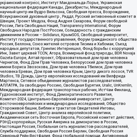
украинский конгресс, Институт Макдональда-Лорье, Украинская
национальная федерация Канады, Декабристы, Международный
научный центр им Вудро Вильсона, Свободная пресса, Возрождение,
Всеукраинский духовный центр , Риддл, Русский антивоенный комитет в
Швеции, Проект Медуза, Фонд Андрея Сахарова, Форум свободной
России, Лига Свободных Наций, Transparеncy International, Форум
Свободных Народов ПостРоссии, Солидарность с гражданским
движением в России – Solidarus, КрымSOS, Свободный университет,
Институт государственного управления, Форум гражданского общества
Россия, Беллона, Союз жителей островов Тисима и Хабомаи, Съезд
народных депутатов, Гринпис Интернешнл, Фонд борьбы с коррупцией
Инк, Завет церквей TCCN, Агора, Всемирный фонд природы, BDR Novaja
Gazeta-Europe, Алтай проект, Образовательный дом прав человека
Чернигов, Фонд Дом Прав Человека, Белорусский дом прав человека
имени Бориса Звозскова, Дом прав человека Тбилиси, Дом прав
человека Ереван, Дом прав человека Крым, Центр дикого лосося, TVR
Studios, ТВ Дождь, Центр европейских исследований им Вилфрида
Мартенса, Сетевое объединение журналистов расследователей,
АЛЛАТРА, За свободную Россию, Свободная Бурятия, Uralic, UnKremlin,
Международная федерация транспортных рабочих, ИстЧам Финланд,
Гудзоновский институт, Фонд Демократического Развития,
Комитет-2024, Центрально-Европейский университет, Центр
восточноевропейских и международных исследований, Общество
Сторожевой башни, Библии и трактатов Свидетелей Иеговы,
Гражданский Совет, Центр анализа европейской политики,
Академическая сеть Восточная Европа, Российский комитет действия,
РЭНД корпорейшн, Русская Америка за демократию в России,
Настоящая Россия, Глобальная сеть журналистов-расследователей,
Служба поддержки, Свободная Россия Берлин, Свободная Россия
Северный Рейн-Вестфалия, Фонд глобальной помощи, Антивоенный