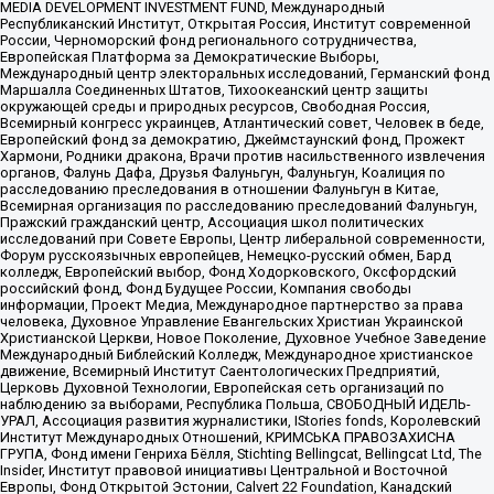
MEDIA DEVELOPMENT INVESTMENT FUND, Международный
Республиканский Институт, Открытая Россия, Институт современной
России, Черноморский фонд регионального сотрудничества,
Европейская Платформа за Демократические Выборы,
Международный центр электоральных исследований, Германский фонд
Маршалла Соединенных Штатов, Тихоокеанский центр защиты
окружающей среды и природных ресурсов, Свободная Россия,
Всемирный конгресс украинцев, Атлантический совет, Человек в беде,
Европейский фонд за демократию, Джеймстаунский фонд, Прожект
Хармони, Родники дракона, Врачи против насильственного извлечения
органов, Фалунь Дафа, Друзья Фалуньгун, Фалуньгун, Коалиция по
расследованию преследования в отношении Фалуньгун в Китае,
Всемирная организация по расследованию преследований Фалуньгун,
Пражский гражданский центр, Ассоциация школ политических
исследований при Совете Европы, Центр либеральной современности,
Форум русскоязычных европейцев, Немецко-русский обмен, Бард
колледж, Европейский выбор, Фонд Ходорковского, Оксфордский
российский фонд, Фонд Будущее России, Компания свободы
информации, Проект Медиа, Международное партнерство за права
человека, Духовное Управление Евангельских Христиан Украинской
Христианской Церкви, Новое Поколение, Духовное Учебное Заведение
Международный Библейский Колледж, Международное христианское
движение, Всемирный Институт Саентологических Предприятий,
Церковь Духовной Технологии, Европейская сеть организаций по
наблюдению за выборами, Республика Польша, СВОБОДНЫЙ ИДЕЛЬ-
УРАЛ, Ассоциация развития журналистики, IStories fonds, Королевский
Институт Международных Отношений, КРИМСЬКА ПРАВОЗАХИСНА
ГРУПА, Фонд имени Генриха Бёлля, Stichting Bellingcat, Bellingcat Ltd, The
Insider, Институт правовой инициативы Центральной и Восточной
Европы, Фонд Открытой Эстонии, Calvert 22 Foundation, Канадский