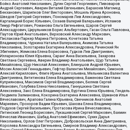
Бойко Анатолий Николаевич, Дугин Сергей Георгиевич, Пивоваров
Андрей Сергеевич, Аверин Виталий Евгеньевич, Барахоев Магомед
Бекханович, Шарипков Олег Викторович, Мошель Ирина Ароновна,
Шведов Григорий Сергеевич, Пономарев Лев Александрович,
Каргалицкий Борис Юльевич, Созаев Валерий Валерьевич, Исламов
Тимур Рифгатович, Романова Ольга Евгеньевна, Щаров Сергей
Алексадрович, Цирульников Борис Альбертович, Гасан Ольга Павловна,
Паутов Юрий Анатольевич, Верховский Александр Маркович,
Пислакова-Паркер Марина Петровна, Кочеткова Татьяна
Владимировна, Чуркина Наталья Валерьевна, Акимова Татьяна
Николаевна, Золотарева Екатерина Александровна, Рачинский Ян
Збигневич, Жемкова Елена Борисовна, Гудков Лев Дмитриевич,
Илларионова Юлия Юрьевна, Саранг Анна Васильевна, Захарова
Светлана Сергеевна, Аверин Владимир Анатольевич, Щур Татьяна
Михайловна, Щур Николай Алексеевич, Блинушов Андрей Юрьевич,
Мосин Алексей Геннадьевич, Гефтер Валентин Михайлович, Симонов
Алексей Кириллович, Флиге Ирина Анатольевна, Мельникова Валентина
Дмитриевна, Вититинова Елена Владимировна, Баженова Светлана
Куприяновна, Максимов Сергей Владимирович, Беляев Сергей
Иванович, Голубева Елена Николаевна, Ганнушкина Светлана
Алексеевна, Закс Елена Владимировна, Буртина Елена Юрьевна, Гендель
Людмила Залмановна, Кокорина Екатерина Алексеевна, Шуманов Илья
Вячеславович, Арапова Галина Юрьевна, Свечников Анатолий
Мариевич, Прохоров Вадим Юрьевич, Шахова Елена Владимировна,
Подузов Сергей Васильевич, Протасова Ирина Вячеславовна,
Литинский Леонид Борисович, Лукашевский Сергей Маркович, Бахмин
Вячеслав Иванович, Шабад Анатолий Ефимович, Сухих Дарья
Николаевна, Орлов Олег Петрович, Добровольская Анна Дмитриевна,
Королева Александра Евгеньевна, Смирнов Владимир Александрович,
Вицин Сергей Ефимович, Золотухин Борис Андреевич, Левинсон Лев