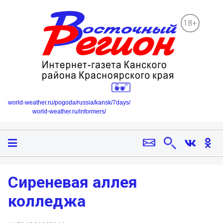
18+
world-weather.ru/pogoda/russia/kansk/7days/
world-weather.ru/informers/
Сиреневая аллея
колледжа