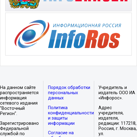
На данном сайте
Порядок обработки
Учредитель и
распространяется
персональных
издатель ООО ИА
информация
данных
«Инфорос».
сетевого издания
Политика
Адрес
"Восточный
конфиденциальности
учредителя,
Регион".
и защиты
издателя,
Зарегистрировано
информации
редакции: 117218,
Федеральной
Россия, г. Москва,
Согласие на
службой по
ул.