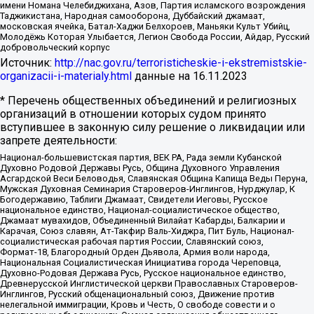
имени Номана Челебиджихана, Азов, Партия исламского возрождения
Таджикистана, Народная самооборона, Дуббайский джамаат,
московская ячейка, Батал-Хаджи Белхороев, Маньяки Культ Убийц,
Молодёжь Которая Улыбается, Легион Свобода России, Айдар, Русский
добровольческий корпус
Источник:
http://nac.gov.ru/terroristicheskie-i-ekstremistskie-
organizacii-i-materialy.html
данные на
16.11.2023
* Перечень общественных объединений и религиозных
организаций в отношении которых судом принято
вступившее в законную силу решение о ликвидации или
запрете деятельности:
Национал-большевистская партия, ВЕК РА, Рада земли Кубанской
Духовно Родовой Державы Русь, Община Духовного Управления
Асгардской Веси Беловодья, Славянская Община Капища Веды Перуна,
Мужская Духовная Семинария Староверов-Инглингов, Нурджулар, К
Богодержавию, Таблиги Джамаат, Свидетели Иеговы, Русское
национальное единство, Национал-социалистическое общество,
Джамаат мувахидов, Объединенный Вилайат Кабарды, Балкарии и
Карачая, Союз славян, Ат-Такфир Валь-Хиджра, Пит Буль, Национал-
социалистическая рабочая партия России, Славянский союз,
Формат-18, Благородный Орден Дьявола, Армия воли народа,
Национальная Социалистическая Инициатива города Череповца,
Духовно-Родовая Держава Русь, Русское национальное единство,
Древнерусской Инглистической церкви Православных Староверов-
Инглингов, Русский общенациональный союз, Движение против
нелегальной иммиграции, Кровь и Честь, О свободе совести и о