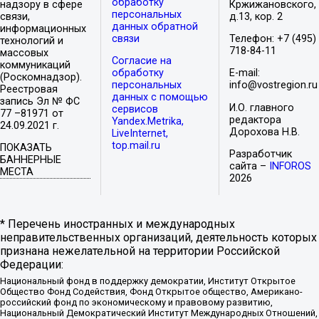
обработку
надзору в сфере
Кржижановского,
персональных
связи,
д.13, кор. 2
данных обратной
информационных
связи
Телефон: +7 (495)
технологий и
718-84-11
массовых
Согласие на
коммуникаций
обработку
E-mail:
(Роскомнадзор).
персональных
info@vostregion.ru
Реестровая
данных с помощью
запись Эл № ФС
И.О. главного
сервисов
77 –81971 от
редактора
Yandex.Metrika,
24.09.2021 г.
Дорохова Н.В.
LiveInternet,
top.mail.ru
ПОКАЗАТЬ
Разработчик
БАННЕРНЫЕ
сайта –
INFOROS
МЕСТА
2026
* Перечень иностранных и международных
неправительственных организаций, деятельность которых
признана нежелательной на территории Российской
Федерации:
Национальный фонд в поддержку демократии, Институт Открытое
Общество Фонд Содействия, Фонд Открытое общество, Американо-
российский фонд по экономическому и правовому развитию,
Национальный Демократический Институт Международных Отношений,