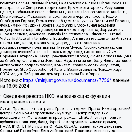
комитет России, Russie-Libertes, La Asocicion de Rusos Libres, Союз за
возвращение Северных территорий, Крымскотатарский Ресурсный
Центр, Глобальный союз IndustriALL, Russian Election Monitor, Article 19,
Мнение медиа, Федерация анархического черного креста, Радио
Свободная Европа, Германское общество изучения Восточной Европы,
Фонд имени Фридриха Эберта, XZ gGmbH, Мобильная академия
поддержки гендерной демократии и миротворчества, Форум имени
Льва Копелева, American Councils for International Education, Cultural
Vistas, Institute of International Education, Антивоенное движение Антальи,
Открытый диалог, Школа международных отношений и
государственной политики им Питера Мунка, Российско-канадский
демократический альянс, Школа международных отношений им
Нормана Патерсона, Центр Гражданских Свобод, Фонд Бориса Немцова
за Свободу, Фонд имени Фридриха Науманна за свободу, Феминистское
антивоенное сопротивление, Комитет независимости Ингушетии,
Прометей, Stop Occupation of Karelia, Вернись живым, Фридом Хаус,
СОТА медиа, Либерально-демократическая Лига Украины
Источник:
https://minjust.gov.ru/ru/documents/7756/
данные
на
13.05.2024
* Сведения реестра НКО, выполняющих функции
иностранного агента:
Лилит, Правозащитная группа Гражданин.Армия.Право, Нижегородский
центр немецкой и европейской культуры, Центр гендерных
исследований, Фонд защиты прав граждан Штаб, Институт права и
публичной политики, Фонд борьбы с коррупцией, Альянс врачей,
НАСИЛИЮ.НЕТ, Мы против СПИДа, СВЕЧА, Гуманитарное действие,
Открытый Петербург, Лига Избирателей, Правовая инициатива,