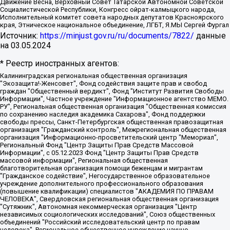
Движение Весна, Верховный Совет Татарской Автономной Советской
Социалистической Республики, Конгресс ойрат-калмыцкого народа,
Исполнительный комитет совета народных депутатов Красноярского
края, Этническое национальное объединение, ЛГБТ, Я.МЫ Сергей Фургал
Источник:
https://minjust.gov.ru/ru/documents/7822/
данные
на
03.05.2024
* Реестр иностранных агентов:
Калининградская региональная общественная организация "Экозащита!-Женсовет", Фонд содействия защите прав и свобод граждан "Общественный вердикт", Фонд "Институт Развития Свободы Информации", Частное учреждение "Информационное агентство МЕМО. РУ", Региональная общественная организация "Общественная комиссия по сохранению наследия академика Сахарова", Фонд поддержки свободы прессы, Санкт-Петербургская общественная правозащитная организация "Гражданский контроль", Межрегиональная общественная организация "Информационно-просветительский центр "Мемориал", Региональный Фонд "Центр Защиты Прав Средств Массовой Информации", с 05.12.2023 Фонд "Центр Защиты Прав Средств массовой информации", Региональная общественная благотворительная организация помощи беженцам и мигрантам "Гражданское содействие", Негосударственное образовательное учреждение дополнительного профессионального образования (повышение квалификации) специалистов "АКАДЕМИЯ ПО ПРАВАМ ЧЕЛОВЕКА", Свердловская региональная общественная организация "Сутяжник", Автономная некоммерческая организация "Центр независимых социологических исследований", Союз общественных объединений "Российский исследовательский центр по правам человека", Региональное общественное учреждение научно-информационный центр "МЕМОРИАЛ", Некоммерческая организация "Фонд защиты гласности", Автономная некоммерческая организация "Институт прав человека", Городская общественная организация "Екатеринбургское общество "МЕМОРИАЛ", Городская общественная организация "Рязанское историко-просветительское и правозащитное общество "Мемориал" (Рязанский Мемориал), Челябинский региональный орган общественной самодеятельности – женское общественное объединение "Женщины Евразии", Челябинский региональный орган общественной самодеятельности "Уральская правозащитная группа", Фонд содействия защите здоровья и социальной справедливости имени Андрея Рылькова, Автономная Некоммерческая Организация "Аналитический Центр Юрия Левады", Автономная некоммерческая организация социальной поддержки населения "Проект Апрель", Региональная общественная организация помощи женщинам и детям, находящимся в кризисной ситуации "Информационно-методический центр "Анна", Фонд содействия развитию массовых коммуникаций и правовому просвещению "Так-так-Так", Фонд содействия устойчивому развитию "Серебряная тайга", Свердловский региональный общественный фонд социальных проектов "Новое время", "Idel.Реалии", Кавказ.Реалии, Крым.Реалии, Телеканал Настоящее Время, Татаро-башкирская служба Радио Свобода (Azatliq Radiosi), Радио Свободная Европа/Радио Свобода (PCE/PC), "Сибирь.Реалии", "Фактограф", Благотворительный фонд помощи осужденным и их семьям, Автономная некоммерческая организация "Институт глобализации и социальных движений", Фонд "В защиту прав заключенных", Частное учреждение "Центр поддержки и содействия развитию средств массовой информации", Пензенский региональный общественный благотворительный фонд "Гражданский союз", "Север.Реалии", Некоммерческая организация Фонд "Правовая инициатива", Общество с ограниченной ответственностью "Радио Свободная Европа/Радио Свобода", Чешское информационное агентство "MEDIUM-ORIENT", Красноярская региональная общественная организация "Мы против СПИДа", Камалягин Денис Николаевич, Маркелов Сергей Евгеньевич, Пономарев Лев Александрович, Савицкая Людмила Алексеевна, Автономная некоммерческая организация "Центр по работе с проблемой насилия "НАСИЛИЮ.НЕТ", Межрегиональный профессиональный союз работников здравоохранения "Альянс врачей", Юридическое лицо, зарегистрированное в Латвийской Республике, SIA "Medusa Project" (регистрационный номер 40103797863, дата регистрации 10.06.2014), Некоммерческая организация "Фонд по борьбе с коррупцией", Автономная некоммерческая организация "Институт права и публичной политики", Баданин Роман Сергеевич, Гликин Максим Александрович, Железнова Мария Михайловна, Лукьянова Юлия Сергеевна, Маетная Елизавета Витальевна, Маняхин Петр Борисович, Чуракова Ольга Владимировна, Ярош Юлия Петровна, Юридическое лицо "The Insider SIA", зарегистрированное в Риге, Латвийская Республика (дата регистрации 26.06.2015), являющееся администратором доменного имени интернет-издания "The Insider SIA", https://theins.ru, Постернак Алексей Евгеньевич, Рубин Михаил Аркадьевич, Анин Роман Александрович, Юридическое лицо Istories fonds, зарегистрированное в Латвийской Республике (регистрационный номер 50008295751, дата регистрации 24.02.2020), Великовский Дмитрий Александрович, Долинина Ирина Николаевна, Мароховская Алеся Алексеевна, Шлейнов Роман Юрьевич, Шмагун Олеся Валентиновна, Общество с ограниченной ответственностью "Альтаир 2021", Общество с ограниченной ответственностью "Вега 2021", Общество с ограниченной ответственностью "Главный редактор 2021", Общество с ограниченной ответственностью "Ромашки монолит", Важенков Артем Валерьевич, Ивановская областная общественная организация "Центр гендерных исследований", Гурман Юрий Альбертович, Медиапроект "ОВД-Инфо", Егоров Владимир Владимирович, Жилинский Владимир Александрович, Общество с ограниченной ответственностью "ЗП", Иванова София Юрьевна, Карезина Инна Павловна, Кильтау Екатерина Викторовна, Петров Алексей Викторович, Пискунов Сергей Евгеньевич, Смирнов Сергей Сергеевич, Тихонов Михаил Сергеевич, Общество с ограниченной ответственностью "ЖУРНАЛИСТ-ИНОСТРАННЫЙ АГЕНТ", Арапова Галина Юрьевна, Вольтская Татьяна Анатольевна, Американская компания "Mason G.E.S. Anonymous Foundation" (США), являющаяся владельцем интернет-издания https://mnews.world/, Компания "Stichting Bellingcat", зарегистрированная в Нидерландах (дата регистрации 11.07.2018), Захаров Андрей Вячеславович, Клепиковская Екатерина Дмитриевна, Общество с ограниченной ответственностью "МЕМО", Перл Роман Александрович, Симонов Евгений Алексеевич, Соловьева Елена Анатольевна, Сотников Даниил Владимирович, Сурначева Елизавета Дмитриевна, Автономная некоммерческая организация по защите прав человека и информированию населения "Якутия – Наше Мнение", Общество с ограниченной ответственностью "Москоу диджитал медиа", с 26.01.2023 Общество с ограниченной ответственностью "Чайка Белые сады", Ветошкина Валерия Валерьевна, Заговора Максим Александрович, Межрегиональное общественное движение "Российская ЛГБТ - сеть", Оленичев Максим Владимирович, Павлов Иван Юрьевич, Скворцова Елена Сергеевна, Общество с ограниченной ответственностью "Как бы инагент", Кочетков Игорь Викторович, Общество с ограниченной ответственностью "Честные выборы", Еланчик Олег Александрович, Общество с ограниченной ответственностью "Нобелевский призыв", Гималова Регина Эмилевна, Григорьев Андрей Валерьевич, Григорьева Алина Александровна, Ассоциация по содействию защите прав призывников, альтернативнослужащих и военнослужащих "Правозащитная группа "Гражданин.Армия.Право", Хисамова Регина Фаритовна, Автономная некоммерческая организация по реализации социально-правовых программ "Лилит", Дальневосточное общественное движение "Маяк", Санкт-Петербургская ЛГБТ-инициативная группа "Выход", Инициативная группа ЛГБТ+ "Реверс", Алексеев Андрей Викторович, Бекбулатова Таисия Львовна, Беляев Иван Михайлович, Владыкина Елена Сергеевна, Гельман Марат Александрович, Никульшина Вероника Юрьевна, Толоконникова Надежда Андреевна, Шендерович Виктор Анатольевич, Общество с ограниченной ответственностью "Данное сообщение", Общество с ограниченной ответственностью Издательский дом "Новая глава", Айнбиндер Александра Александровна, Московский комьюнити-центр для ЛГБТ+инициатив, Благотворительный фонд развития филантропии, Deutsche Welle (Германия, Kurt-Schumacher-Strasse 3, 53113 Bonn), Борзунова Мария Михайловна, Воробьев Виктор Викторович, Голубева Анна Львовна, Константинова Алла Михайловна, Малкова Ирина Владимировна, Мурадов Мурад Абдулгалимович, Осетинская Елизавета Николаевна, Понасенков Евгений Николаевич, Ганапольский Матвей Юрьевич, Киселев Евгений Алексеевич, Борухович Ирина Григорьевна, Дремин Иван Тимофеевич, Дубровский Дмитрий Викторович, Красноярская региональная общественная организация поддержки и развития альтернативных образовательных технологий и межкультурных коммуникаций "ИНТЕРРА", Маяковская Екатерина Алексеевна, Фейгин Марк Захарович, Филимонов Андрей Викторович, Дзугкоева Регина Николаевна, Доброхотов Роман Александрович, Дудь Юрий Александрович, Елкин Сергей Владимирович, Кругликов Кирилл Игоревич, Сабунаева Мария Леонидовна, Семенов Алексей Владимирович, Шаинян Карен Багратович, Шульман Екатерина Михайловна, Асафьев Артур Валерьевич, Вахштайн Виктор Семенович, Венедиктов Алексей Алексеевич, Лушникова Екатерина Евгеньевна, Волков Леонид Михайлович, Невзоров Александр Глебович, Пархоменко Сергей Борисович, Сироткин Ярослав Николаевич, Кара-Мурза Владимир Владимирович, Баранова Наталья Владимировна, Гозман Леонид Яковлевич, Кагарлицкий Борис Юльевич, Климарев Михаил Валерьевич, Милов Владимир Станиславович, Автономная некоммерческая организация Краснодарский центр современного искусства "Типография", Моргенштерн Алишер Тагирович, Соболь Любовь Эдуардовна, Общество с ограниченной ответственностью "ЛИЗА НОРМ", Каспаров Гарри Кимович, Ходорковский Михаил Борисович, Общество с ограниченной ответственностью "Апрельские тезисы", Данилович Ирина Брониславовна, Кашин Олег Владимирович, Петров Николай Владимирович, Пивоваров Алексей Владимирович, Соколов Михаил Владимирович, Цветкова Юлия Владимировна, Чичваркин Евгений Александрович, Комитет против пыток/Команда против пыток, Общество с ограниченной ответственностью "Первый научный", Общество с ограниченной ответственностью "Вертолет и ко", Белоцерковская Вероника Борисовна, Кац Максим Евгеньевич, Лазарева Татьяна Юрьевна, Шаведдинов Руслан Табризович, Яшин Илья Валерьевич, Общество с ограниченной ответственностью "Иноагент ААВ", Алешковский Дмитрий Петрович, Альбац Евгения Марковна, Быков Дмитрий Львович, Галямина Юлия Евгеньевна, Лойко Сергей Леонидович, Мартынов Кирилл Константинович, Медведев Сергей Александрович, Крашенинников Федор Геннадиевич, Гордеева Катерина Вл