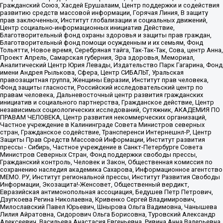
Гражданский Союз, Хасдей Ерушалаим, Центр поддержки и содействия
развитию средств массовой информации, Горячая Линия, В защиту
прав заключенных, Институт глобализации и социальных движений,
Центр социально-информационных инициатив Действие,
Благотворительный фонд охраны здоровья и защиты прав граждан,
Благотворительный фонд помощи осужденным и их семьям, Фонд
Тольятти, Новое время, Серебряная тайга, Так-Так-Так, Сова, центр Анна,
Проект Апрель, Самарская губерния, Эра здоровья, Мемориал,
Аналитический Центр Юрия Левады, Издательство Парк Гагарина, Фонд
имени Андрея Рылькова, Сфера, Центр СИБАЛЬТ, Уральская
правозащитная группа, Женщины Евразии, Институт прав человека,
Фонд защиты гласности, Российский исследовательский центр по
правам человека, Дальневосточный центр развития гражданских
инициатив и социального партнерства, Гражданское действие, Центр
независимых социологических исследований, Сутяжник, АКАДЕМИЯ ПО
ПРАВАМ ЧЕЛОВЕКА, Центр развития некоммерческих организаций,
Частное учреждение в Калининграде Совета Министров северных
стран, Гражданское содействие, Трансперенси Интернешнл-Р, Центр
Защиты Прав Средств Массовой Информации, Институт развития
прессы - Сибирь, Частное учреждение в Санкт-Петербурге Совета
Министров Северных Стран, Фонд поддержки свободы прессы,
Гражданский контроль, Человек и Закон, Общественная комиссия по
сохранению наследия академика Сахарова, Информационное агентство
МЕМО. РУ, Институт региональной прессы, Институт Развития Свободы
Информации, Экозащита!-Женсовет, Общественный вердикт,
Евразийская антимонопольная ассоциация, Бедушев Петр Петрович,
Дзугкоева Регина Николаевна, Кривенко Сергей Владимирович,
Милославский Павел Юрьевич, Шнырова Ольга Вадимовна, Чанышева
Лилия Айратовна, Сидорович Ольга Борисовна, Туровский Александр
Алексеевич, Васильева Анастасия Евгеньевна, Ривина Анна Валерьевна,