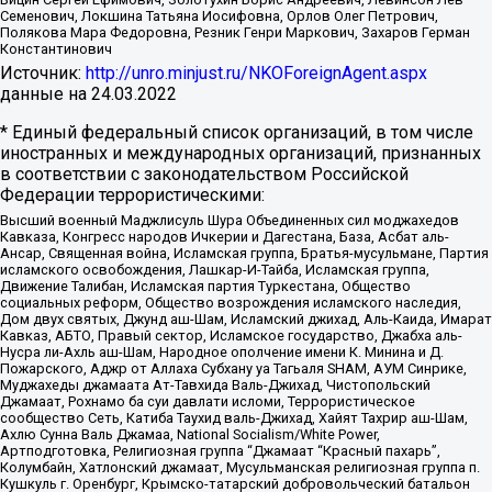
Семенович, Локшина Татьяна Иосифовна, Орлов Олег Петрович,
Полякова Мара Федоровна, Резник Генри Маркович, Захаров Герман
Константинович
Источник:
http://unro.minjust.ru/NKOForeignAgent.aspx
данные на
24.03.2022
* Единый федеральный список организаций, в том числе
иностранных и международных организаций, признанных
в соответствии с законодательством Российской
Федерации террористическими:
Высший военный Маджлисуль Шура Объединенных сил моджахедов
Кавказа, Конгресс народов Ичкерии и Дагестана, База, Асбат аль-
Ансар, Священная война, Исламская группа, Братья-мусульмане, Партия
исламского освобождения, Лашкар-И-Тайба, Исламская группа,
Движение Талибан, Исламская партия Туркестана, Общество
социальных реформ, Общество возрождения исламского наследия,
Дом двух святых, Джунд аш-Шам, Исламский джихад, Аль-Каида, Имарат
Кавказ, АБТО, Правый сектор, Исламское государство, Джабха аль-
Нусра ли-Ахль аш-Шам, Народное ополчение имени К. Минина и Д.
Пожарского, Аджр от Аллаха Субхану уа Тагьаля SHAM, АУМ Синрике,
Муджахеды джамаата Ат-Тавхида Валь-Джихад, Чистопольский
Джамаат, Рохнамо ба суи давлати исломи, Террористическое
сообщество Сеть, Катиба Таухид валь-Джихад, Хайят Тахрир аш-Шам,
Ахлю Сунна Валь Джамаа, National Socialism/White Power,
Артподготовка, Религиозная группа “Джамаат “Красный пахарь”,
Колумбайн, Хатлонский джамаат, Мусульманская религиозная группа п.
Кушкуль г. Оренбург, Крымско-татарский добровольческий батальон