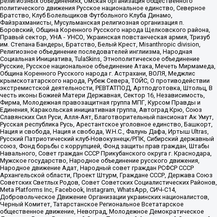
религиозных объединениях, Омская организация общественного
политического движения Русское национальное единство, Северное
Братство, Клуб Болельщиков Футбольного Клуба Динамо,
Файзрахманисты, Мусульманская религиозная организация п.
Боровский, Община Коренного Русского народа Щелковского района,
Правый сектор, УНА - УНСО, Украинская повстанческая армия, Тризуб
им. Степана Бандеры, Братство, Белый Крест, Misanthropic division,
Религиозное объединение последователей инглиизма, Народная
Социальная Инициатива, TulaSkins, Этнополитическое объединение
Русские, Русское национальное объединение Атака, Мечеть Мирмамеда,
Община Коренного Русского народа г. Астрахани, ВОЛЯ, Меджлис
крымскотатарского народа, Рубеж Севера, ТОЙС, О противодействии
экстремистской деятельности, РЕВТАТПОД, Артподготовка, Штольц, В
честь иконы Божией Матери Державная, Сектор 16, Независимость,
Фирма, Молодежная правозащитная группа МПГ, Курсом Правды и
Единения, Каракольская инициативная группа, Автоград Крю, Союз
Славянских Сил Руси, Алля-Аят, Благотворительный пансионат Ак Умут,
Русская республика Русь, Арестантское уголовное единство, Башкорт,
Нация и свобода, Нация и свобода, W.H.С., Фалунь Дафа, Иртыш Ultras,
Русский Патриотический клуб-Новокузнецк/РПК, Сибирский державный
союз, Фонд борьбы с коррупцией, Фонд защиты прав граждан, Штабы
Навального, Совет граждан СССР Прикубанского округа г. Краснодара,
Мужское государство, Народное объединение русского движения,
Народное движение Адат, Народный совет граждан РСФСР СССР
Архангельской области, Проект Штурм, Граждане СССР, Держава Союз
Советских Светлых Родов, Совет Советских Социалистических Районов,
Meta Platforms Inc, Facebook, Instagram, WhatsApp, СИЧ-С14,
Добровольческое Движение Организации украинских националистов,
Черный Комитет, Татарстанское Региональное Всетатарское
общественное движение, Невоград, Молодежное Демократическое