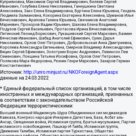
Куприяновна, Максимов Сергей Владимирович, Беляев Сергей
Иванович, Голубева Елена Николаевна, Ганнушкина Светлана
Алексеевна, Закс Елена Владимировна, Буртина Елена Юрьевна, Гендель
Людмила Залмановна, Кокорина Екатерина Алексеевна, Шуманов Илья
Вячеславович, Арапова Галина Юрьевна, Свечников Анатолий
Мариевич, Прохоров Вадим Юрьевич, Шахова Елена Владимировна,
Подузов Сергей Васильевич, Протасова Ирина Вячеславовна,
Литинский Леонид Борисович, Лукашевский Сергей Маркович, Бахмин
Вячеслав Иванович, Шабад Анатолий Ефимович, Сухих Дарья
Николаевна, Орлов Олег Петрович, Добровольская Анна Дмитриевна,
Королева Александра Евгеньевна, Смирнов Владимир Александрович,
Вицин Сергей Ефимович, Золотухин Борис Андреевич, Левинсон Лев
Семенович, Локшина Татьяна Иосифовна, Орлов Олег Петрович,
Полякова Мара Федоровна, Резник Генри Маркович, Захаров Герман
Константинович
Источник:
http://unro.minjust.ru/NKOForeignAgent.aspx
данные на
24.03.2022
* Единый федеральный список организаций, в том числе
иностранных и международных организаций, признанных
в соответствии с законодательством Российской
Федерации террористическими:
Высший военный Маджлисуль Шура Объединенных сил моджахедов
Кавказа, Конгресс народов Ичкерии и Дагестана, База, Асбат аль-
Ансар, Священная война, Исламская группа, Братья-мусульмане, Партия
исламского освобождения, Лашкар-И-Тайба, Исламская группа,
Движение Талибан, Исламская партия Туркестана, Общество
социальных реформ, Общество возрождения исламского наследия,