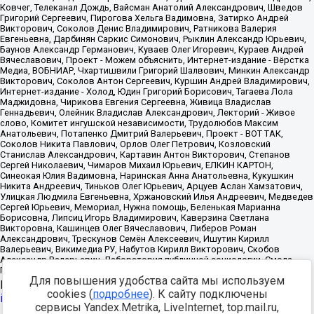
Для повышения удобства сайта мы используем
Источник:
https://minjust.gov.ru/uploaded/files/reestr-
cookies (
подробнее
). К сайту подключены
inostrannyih-agentov-22-03-2024.pdf
данные на
22.03.2024
сервисы Yandex.Metrika, LiveInternet, top.mail.ru,