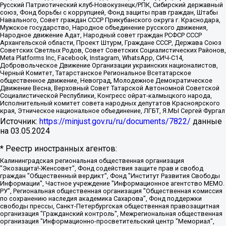
Русский Патриотический клуб-Новокузнецк/РПК, Сибирский державный
союз, Фонд борьбы с коррупцией, Фонд защиты прав граждан, Штабы
Навального, Совет граждан СССР Прикубанского округа г. Краснодара,
Мужское государство, Народное объединение русского движения,
Народное движение Адат, Народный совет граждан РСФСР СССР
Архангельской области, Проект Штурм, Граждане СССР, Держава Союз
Советских Светлых Родов, Совет Советских Социалистических Районов,
Meta Platforms Inc, Facebook, Instagram, WhatsApp, СИЧ-С14,
Добровольческое Движение Организации украинских националистов,
Черный Комитет, Татарстанское Региональное Всетатарское
общественное движение, Невоград, Молодежное Демократическое
Движение Весна, Верховный Совет Татарской Автономной Советской
Социалистической Республики, Конгресс ойрат-калмыцкого народа,
Исполнительный комитет совета народных депутатов Красноярского
края, Этническое национальное объединение, ЛГБТ, Я.МЫ Сергей Фургал
Источник:
https://minjust.gov.ru/ru/documents/7822/
данные
на
03.05.2024
* Реестр иностранных агентов:
Калининградская региональная общественная организация "Экозащита!-Женсовет", Фонд содействия защите прав и свобод граждан "Общественный вердикт", Фонд "Институт Развития Свободы Информации", Частное учреждение "Информационное агентство МЕМО. РУ", Региональная общественная организация "Общественная комиссия по сохранению наследия академика Сахарова", Фонд поддержки свободы прессы, Санкт-Петербургская общественная правозащитная организация "Гражданский контроль", Межрегиональная общественная организация "Информационно-просветительский центр "Мемориал", Региональный Фонд "Центр Защиты Прав Средств Массовой Информации", с 05.12.2023 Фонд "Центр Защиты Прав Средств массовой информации", Региональная общественная благотворительная организация помощи беженцам и мигрантам "Гражданское содействие", Негосударственное образовательное учреждение дополнительного профессионального образования (повышение квалификации) специалистов "АКАДЕМИЯ ПО ПРАВАМ ЧЕЛОВЕКА", Свердловская региональная общественная организация "Сутяжник", Автономная некоммерческая организация "Центр независимых социологических исследований", Союз общественных объединений "Российский исследовательский центр по правам человека", Региональное общественное учреждение научно-информационный центр "МЕМОРИАЛ", Некоммерческая организация "Фонд защиты гласности", Автономная некоммерческая организация "Институт прав человека", Городская общественная организация "Екатеринбургское общество "МЕМОРИАЛ", Городская общественная организация "Рязанское историко-просветительское и правозащитное общество "Мемориал" (Рязанский Мемориал), Челябинский региональный орган общественной самодеятельности – женское общественное объединение "Женщины Евразии", Челябинский региональный орган общественной самодеятельности "Уральская правозащитная группа", Фонд содействия защите здоровья и социальной справедливости имени Андрея Рылькова, Автономная Некоммерческая Организация "Аналитический Центр Юрия Левады", Автономная некоммерческая организация социальной поддержки населения "Проект Апрель", Региональная общественная организация помощи женщинам и детям, находящимся в кризисной ситуации "Информационно-методический центр "Анна", Фонд содействия развитию массовых коммуникаций и правовому просвещению "Так-так-Так", Фонд содействия устойчивому развитию "Серебряная тайга", Свердловский региональный общественный фонд социальных проектов "Новое время", "Idel.Реалии", Кавказ.Реалии, Крым.Реалии, Телеканал Настоящее Время, Татаро-башкирская служба Радио Свобода (Azatliq Radiosi), Радио Свободная Европа/Радио Свобода (PCE/PC), "Сибирь.Реалии", "Фактограф", Благотворительный фонд помощи осужденным и их семьям, Автономная некоммерческая организация "Институт глобализации и социальных движений", Фонд "В защиту прав заключенных", Частное учреждение "Центр поддержки и содействия развитию средств массовой информации", Пензенский региональный общественный благотворительный фонд "Гражданский союз", "Север.Реалии", Некоммерческая организация Фонд "Правовая инициатива", Общество с ограниченной ответственностью "Радио Свободная Европа/Радио Свобода", Чешское информационное агентство "MEDIUM-ORIENT", Красноярская региональная общественная организация "Мы против СПИДа", Камалягин Денис Николаевич, Маркелов Сергей Евгеньевич, Пономарев Лев Александрович, Савицкая Людмила Алексеевна, Автономная некоммерческая организация "Центр по работе с проблемой насилия "НАСИЛИЮ.НЕТ", Межрегиональный профессиональный союз работников здравоохранения "Альянс врачей", Юридическое лицо, зарегистрированное в Латвийской Республике, SIA "Medusa Project" (регистрационный номер 40103797863, дата регистрации 10.06.2014), Некоммерческая организация "Фонд по борьбе с коррупцией", Автономная некоммерческая организация "Институт права и публичной политики", Баданин Роман Сергеевич, Гликин Максим Александрович, Железнова Мария Михайловна, Лукьянова Юлия Сергеевна, Маетная Елизавета Витальевна, Маняхин Петр Борисович, Чуракова Ольга Владимировна, Ярош Юлия Петровна, Юридическое лицо "The Insider SIA", зарегистрированное в Риге, Латвийская Республика (дата регистрации 26.06.2015), являющееся администратором доменного имени интернет-издания "The Insider SIA", https://theins.ru, Постернак Алексей Евгеньевич, Рубин Михаил Аркадьевич, Анин Роман Александрович, Юридическое лицо Istories fonds, зарегистрированное в Латвийской Республике (регистрационный номер 50008295751, дата регистрации 24.02.2020), Великовский Дмитрий Александрович, Долинина Ирина Николаевна, Мароховская Алеся Алексеевна, Шлейнов Роман Юрьевич, Шмагун Олеся Валентиновна, Общество с ограниченной ответственностью "Альтаир 2021", Общество с ограниченной ответственностью "Вега 2021", Общество с ограниченной ответственностью "Главный редактор 2021", Общество с ограниченной ответственностью "Ромашки монолит", Важенков Артем Валерьевич, Ивановская областная общественная организация "Центр гендерных исследований", Гурман Юрий Альбертович, Медиапроект "ОВД-Инфо", Егоров Владимир Владимирович, Жилинский Владимир Александрович, Общество с ограниченной ответственностью "ЗП", Иванова София Юрьевна, Карезина Инна Павловна, Кильтау Екатерина Викторовна, Петров Алексей Викторович, Пискунов Сергей Евгеньевич, Смирнов Сергей Сергеевич, Тихонов Михаил Сергеевич, Общество с ограниченной ответственностью "ЖУРНАЛИСТ-ИНОСТРАННЫЙ АГЕНТ", Арапова Галина Юрьевна, Вольтская Татьяна Анатольевна, Американская компания "Mason G.E.S. Anonymous Foundation" (США), являющаяся владельцем интернет-издания https://mnews.world/, Компания "Stichting Bellingcat", зарегистрированная в Нидерландах (дата регистрации 11.07.2018), Захаров Андрей Вячеславович, Клепиковская Екатерина Дмитриевна, Общество с ограниченной ответственностью "МЕМО", Перл Роман Александрович, Симонов Евгений Алексеевич, Соловьева Елена Анатольевна, Сотников Даниил Владимирович, Сурначева Елизавета Дмитриевна, Автономная некоммерческая организация по защите прав человека и информированию населения "Якутия – Наше Мнение", Общество с ограниченной ответственностью "Москоу диджитал медиа", с 26.01.2023 Общество с ограниченной ответственностью "Чайка Белые сады", Ветошкина Валерия Валерьевна, Заговора Максим Александрович, Межрегиональное общественное движение "Российская ЛГБТ - сеть", Оленичев Максим Владимирович, Павлов Иван Юрьевич, Скворцова Елена Сергеевна, Общество с ограниченной ответственностью "Как бы инагент", Кочетков Игорь Викторович, Общество с ограниченной ответственностью "Честные выборы", Еланчик Олег Александрович, Общество с ограниченной ответственностью "Нобелевский призыв", Гималова Регина Эмилевна, Григорьев Андрей Валерьевич, Григорьева Алина Александровна, Ассоциация по содействию защите прав призывников, альтернативнослужащих и военнослужащих "Правозащитная группа "Гражданин.Армия.Право", Хисамова Регина Фаритовна, Автономная некоммерческая организация по реализации социально-правовых программ "Лилит", Дальневосточное общественное движение "Маяк", Санкт-Петербургская ЛГБТ-инициативная группа "Выход", Инициативная группа ЛГБТ+ "Реверс", Алексеев Андрей Викторович, Бекбулатова Таисия Львовна, Беляев Иван Михайлович, Владыкина Елена Сергеевна, Гельман Марат Александрович, Никульшина Вероника Юрьевна, Толоконникова Надежда Андреевна, Шендерович Виктор Анатольевич, Общество с ограниченной ответственностью "Данное сообщение", Общество с ограниченной ответственностью Издательский дом "Новая глава", Айнбиндер Александра Александровна, Московский комьюнити-центр для ЛГБТ+инициатив, Благотворительный фонд развития филантропии, Deutsche Welle (Германия, Kurt-Schumacher-Strasse 3, 53113 Bonn), Борзунова Мария Михайловна, Воробьев Виктор Викторович, Голубева Анна Львовна, Константинова Алла Михайловна, Малкова Ирина Владимировна, Мурадов Мурад Абдулгалимович, Осетинская Елизавета Николаевна, Понасенков Евгений Николаевич, Ганапольский Матвей Юрьевич, Киселев Евгений Алексеевич, Борухович Ирина Григорьевна, Дремин Иван Тимофеевич, Дубровский Дмитрий Викторович, Красноярская региональная общественная организация поддержки и развития альтернативных образовательных технологий и межкультурных коммуникаций "ИНТЕРРА", Маяковская Екатерина Алексеевна, Фейгин Марк Захарович, Филимонов Андрей Викторович, Дзугкоева Регина Николаевна, Доброхотов Роман Александрович, Дудь Юрий Александрович, Елкин Сергей Владимирович, Кругликов Кирилл Игоревич, Сабунаева Мария Леонидовна, Семенов Алексей Владимирович, Шаинян Карен Багратович, Шульман Екатерина Михайловна, Асафьев Артур Валерьевич, Вахштайн Виктор Семенович, Венедиктов Алексей Алексеевич, Лушникова Екатерина Евгеньевна, Волков Леонид Михайлович, Невзоров Александр Глебович, Пархоменко Сергей Борисович, Сироткин Ярослав Николаевич, Кара-Мурза Владимир Владимирович, Баранова Наталья Владимировна, Гозман Леонид Яковлевич, Кагарлицкий Борис Юльевич, Климарев Михаил Валерьевич, Милов Владимир Станиславович, Автономная некоммерческая организация Краснодарский центр современного искусства "Типография", Моргенштерн Алишер Тагирович, Соболь Любовь Эдуардовна, Общество с ограниченной ответственностью "ЛИЗА НОРМ", Каспаров Гарри Кимович, Ходорковский Михаил Борисович, Общество с ограниченной ответственностью "Апрельские тезисы", Данилович Ирина Брониславовна, Кашин Олег Владимирович, Петров Николай Владимирович, Пивоваров Алексей Владимирович, Соколов Михаил Владимирович, Цветкова Юлия Владимировна, Чичваркин Евгений Александрович, Комитет против пыток/Команда против пыток, Общество с ограниченной ответственностью "Первый научный", Общество с ограниченной ответственностью "Вертолет и ко", Белоцерковская Вероника Борисовна, Кац Максим Евгеньевич, Лазарева Татьяна Юрьевна, Шаведдинов Руслан Табризович, Яшин Илья Валерьевич, Общество с ограниченной ответственностью "Иноагент ААВ", Алешковский Дмитрий Петрович, Альбац Евгения Марковна, Быков Дмитрий Львович, Галямина Юлия Евгеньевна, Лойко Сергей Леонидович, Мартынов Кирилл Константинович, Медведев Сергей Александрович, Крашенинников Федор Геннадиевич, Гордеева Катерина Вл