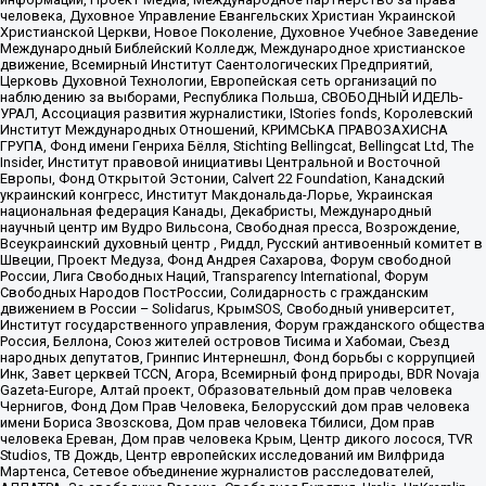
человека, Духовное Управление Евангельских Христиан Украинской
Христианской Церкви, Новое Поколение, Духовное Учебное Заведение
Международный Библейский Колледж, Международное христианское
движение, Всемирный Институт Саентологических Предприятий,
Церковь Духовной Технологии, Европейская сеть организаций по
наблюдению за выборами, Республика Польша, СВОБОДНЫЙ ИДЕЛЬ-
УРАЛ, Ассоциация развития журналистики, IStories fonds, Королевский
Институт Международных Отношений, КРИМСЬКА ПРАВОЗАХИСНА
ГРУПА, Фонд имени Генриха Бёлля, Stichting Bellingcat, Bellingcat Ltd, The
Insider, Институт правовой инициативы Центральной и Восточной
Европы, Фонд Открытой Эстонии, Calvert 22 Foundation, Канадский
украинский конгресс, Институт Макдональда-Лорье, Украинская
национальная федерация Канады, Декабристы, Международный
научный центр им Вудро Вильсона, Свободная пресса, Возрождение,
Всеукраинский духовный центр , Риддл, Русский антивоенный комитет в
Швеции, Проект Медуза, Фонд Андрея Сахарова, Форум свободной
России, Лига Свободных Наций, Transparеncy International, Форум
Свободных Народов ПостРоссии, Солидарность с гражданским
движением в России – Solidarus, КрымSOS, Свободный университет,
Институт государственного управления, Форум гражданского общества
Россия, Беллона, Союз жителей островов Тисима и Хабомаи, Съезд
народных депутатов, Гринпис Интернешнл, Фонд борьбы с коррупцией
Инк, Завет церквей TCCN, Агора, Всемирный фонд природы, BDR Novaja
Gazeta-Europe, Алтай проект, Образовательный дом прав человека
Чернигов, Фонд Дом Прав Человека, Белорусский дом прав человека
имени Бориса Звозскова, Дом прав человека Тбилиси, Дом прав
человека Ереван, Дом прав человека Крым, Центр дикого лосося, TVR
Studios, ТВ Дождь, Центр европейских исследований им Вилфрида
Мартенса, Сетевое объединение журналистов расследователей,