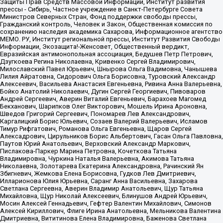
Защиты Прав Средств Массовой Информации, Институт развития
прессы - Сибирь, Частное учреждение в Санкт-Петербурге Совета
Министров Северных Стран, Фонд поддержки свободы прессы,
Гражданский контроль, Человек и Закон, Общественная комиссия по
сохранению наследия академика Сахарова, Информационное агентство
МЕМО. РУ, Институт региональной прессы, Институт Развития Свободы
Информации, Экозащита!-Женсовет, Общественный вердикт,
Евразийская антимонопольная ассоциация, Бедушев Петр Петрович,
Дзугкоева Регина Николаевна, Кривенко Сергей Владимирович,
Милославский Павел Юрьевич, Шнырова Ольга Вадимовна, Чанышева
Лилия Айратовна, Сидорович Ольга Борисовна, Туровский Александр
Алексеевич, Васильева Анастасия Евгеньевна, Ривина Анна Валерьевна,
Бойко Анатолий Николаевич, Дугин Сергей Георгиевич, Пивоваров
Андрей Сергеевич, Аверин Виталий Евгеньевич, Барахоев Магомед
Бекханович, Шарипков Олег Викторович, Мошель Ирина Ароновна,
Шведов Григорий Сергеевич, Пономарев Лев Александрович,
Каргалицкий Борис Юльевич, Созаев Валерий Валерьевич, Исламов
Тимур Рифгатович, Романова Ольга Евгеньевна, Щаров Сергей
Алексадрович, Цирульников Борис Альбертович, Гасан Ольга Павловна,
Паутов Юрий Анатольевич, Верховский Александр Маркович,
Пислакова-Паркер Марина Петровна, Кочеткова Татьяна
Владимировна, Чуркина Наталья Валерьевна, Акимова Татьяна
Николаевна, Золотарева Екатерина Александровна, Рачинский Ян
Збигневич, Жемкова Елена Борисовна, Гудков Лев Дмитриевич,
Илларионова Юлия Юрьевна, Саранг Анна Васильевна, Захарова
Светлана Сергеевна, Аверин Владимир Анатольевич, Щур Татьяна
Михайловна, Щур Николай Алексеевич, Блинушов Андрей Юрьевич,
Мосин Алексей Геннадьевич, Гефтер Валентин Михайлович, Симонов
Алексей Кириллович, Флиге Ирина Анатольевна, Мельникова Валентина
Дмитриевна, Вититинова Елена Владимировна, Баженова Светлана