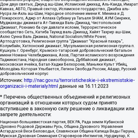
Дом двух святых, Джунд аш-Шам, Исламский джихад, Аль-Каида, Имарат
Кавказ, АБТО, Правый сектор, Исламское государство, Джабха аль-
Нусра ли-Ахль аш-Шам, Народное ополчение имени К. Минина и Д.
Пожарского, Аджр от Аллаха Субхану уа Тагьаля SHAM, АУМ Синрике,
Муджахеды джамаата Ат-Тавхида Валь-Джихад, Чистопольский
Джамаат, Рохнамо ба суи давлати исломи, Террористическое
сообщество Сеть, Катиба Таухид валь-Джихад, Хайят Тахрир аш-Шам,
Ахлю Сунна Валь Джамаа, National Socialism/White Power,
Артподготовка, Религиозная группа “Джамаат “Красный пахарь”,
Колумбайн, Хатлонский джамаат, Мусульманская религиозная группа п.
Кушкуль г. Оренбург, Крымско-татарский добровольческий батальон
имени Номана Челебиджихана, Азов, Партия исламского возрождения
Таджикистана, Народная самооборона, Дуббайский джамаат,
московская ячейка, Батал-Хаджи Белхороев, Маньяки Культ Убийц,
Молодёжь Которая Улыбается, Легион Свобода России, Айдар, Русский
добровольческий корпус
Источник:
http://nac.gov.ru/terroristicheskie-i-ekstremistskie-
organizacii-i-materialy.html
данные на
16.11.2023
* Перечень общественных объединений и религиозных
организаций в отношении которых судом принято
вступившее в законную силу решение о ликвидации или
запрете деятельности:
Национал-большевистская партия, ВЕК РА, Рада земли Кубанской
Духовно Родовой Державы Русь, Община Духовного Управления
Асгардской Веси Беловодья, Славянская Община Капища Веды Перуна,
Мужская Духовная Семинария Староверов-Инглингов, Нурджулар, К