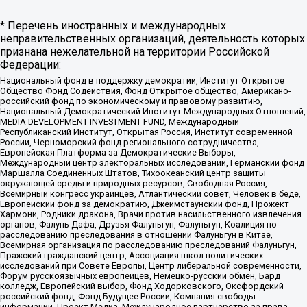
* Перечень иностранных и международных
неправительственных организаций, деятельность которых
признана нежелательной на территории Российской
Федерации:
Национальный фонд в поддержку демократии, Институт Открытое
Общество Фонд Содействия, Фонд Открытое общество, Американо-
российский фонд по экономическому и правовому развитию,
Национальный Демократический Институт Международных Отношений,
MEDIA DEVELOPMENT INVESTMENT FUND, Международный
Республиканский Институт, Открытая Россия, Институт современной
России, Черноморский фонд регионального сотрудничества,
Европейская Платформа за Демократические Выборы,
Международный центр электоральных исследований, Германский фонд
Маршалла Соединенных Штатов, Тихоокеанский центр защиты
окружающей среды и природных ресурсов, Свободная Россия,
Всемирный конгресс украинцев, Атлантический совет, Человек в беде,
Европейский фонд за демократию, Джеймстаунский фонд, Прожект
Хармони, Родники дракона, Врачи против насильственного извлечения
органов, Фалунь Дафа, Друзья Фалуньгун, Фалуньгун, Коалиция по
расследованию преследования в отношении Фалуньгун в Китае,
Всемирная организация по расследованию преследований Фалуньгун,
Пражский гражданский центр, Ассоциация школ политических
исследований при Совете Европы, Центр либеральной современности,
Форум русскоязычных европейцев, Немецко-русский обмен, Бард
колледж, Европейский выбор, Фонд Ходорковского, Оксфордский
российский фонд, Фонд Будущее России, Компания свободы
информации, Проект Медиа, Международное партнерство за права