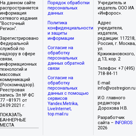
На данном сайте
Порядок обработки
Учредитель и
распространяется
персональных
издатель ООО ИА
информация
данных
«Инфорос».
сетевого издания
Политика
Адрес
"Восточный
конфиденциальности
учредителя,
Регион".
и защиты
издателя,
Зарегистрировано
информации
редакции: 117218,
Федеральной
Россия, г. Москва,
Согласие на
службой по
ул.
обработку
надзору в сфере
Кржижановского,
персональных
связи,
д.13, кор. 2
данных обратной
информационных
связи
Телефон: +7 (495)
технологий и
718-84-11
массовых
Согласие на
коммуникаций
обработку
E-mail:
(Роскомнадзор).
персональных
info@vostregion.ru
Реестровая
данных с помощью
запись Эл № ФС
И.О. главного
сервисов
77 –81971 от
редактора
Yandex.Metrika,
24.09.2021 г.
Дорохова Н.В.
LiveInternet,
top.mail.ru
ПОКАЗАТЬ
Разработчик
БАННЕРНЫЕ
сайта –
INFOROS
МЕСТА
2026