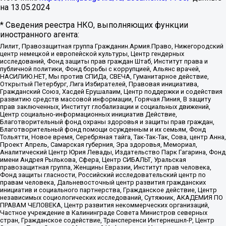
на
13.05.2024
* Сведения реестра НКО, выполняющих функции
иностранного агента:
Лилит, Правозащитная группа Гражданин.Армия.Право, Нижегородский
центр немецкой и европейской культуры, Центр гендерных
исследований, Фонд защиты прав граждан Штаб, Институт права и
публичной политики, Фонд борьбы с коррупцией, Альянс врачей,
НАСИЛИЮ.НЕТ, Мы против СПИДа, СВЕЧА, Гуманитарное действие,
Открытый Петербург, Лига Избирателей, Правовая инициатива,
Гражданский Союз, Хасдей Ерушалаим, Центр поддержки и содействия
развитию средств массовой информации, Горячая Линия, В защиту
прав заключенных, Институт глобализации и социальных движений,
Центр социально-информационных инициатив Действие,
Благотворительный фонд охраны здоровья и защиты прав граждан,
Благотворительный фонд помощи осужденным и их семьям, Фонд
Тольятти, Новое время, Серебряная тайга, Так-Так-Так, Сова, центр Анна,
Проект Апрель, Самарская губерния, Эра здоровья, Мемориал,
Аналитический Центр Юрия Левады, Издательство Парк Гагарина, Фонд
имени Андрея Рылькова, Сфера, Центр СИБАЛЬТ, Уральская
правозащитная группа, Женщины Евразии, Институт прав человека,
Фонд защиты гласности, Российский исследовательский центр по
правам человека, Дальневосточный центр развития гражданских
инициатив и социального партнерства, Гражданское действие, Центр
независимых социологических исследований, Сутяжник, АКАДЕМИЯ ПО
ПРАВАМ ЧЕЛОВЕКА, Центр развития некоммерческих организаций,
Частное учреждение в Калининграде Совета Министров северных
стран, Гражданское содействие, Трансперенси Интернешнл-Р, Центр