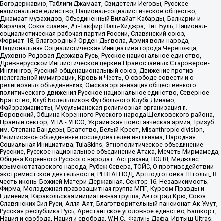
Богодержавию, Таблиги Джамаат, Свидетели Иеговы, Русское
национальное единство, Национал-социалистическое общество,
Джамаат мувахидов, Объединенный Вилайат Кабарды, Балкарии и
Карачая, Союз славян, Ат-Такфир Валь-Хиджра, Пит Буль, Национал-
социалистическая рабочая партия России, Славянский союз,
Формат-18, Благородный Орден Дьявола, Армия воли народа,
Национальная Социалистическая Инициатива города Череповца,
Духовно-Родовая Держава Русь, Русское национальное единство,
Древнерусской Инглистической церкви Православных Староверов-
Инглингов, Русский общенациональный союз, Движение против
нелегальной иммиграции, Кровь и Честь, О свободе совести и о
религиозных объединениях, Омская организация общественного
политического движения Русское национальное единство, Северное
Братство, Клуб Болельщиков Футбольного Клуба Динамо,
Файзрахманисты, Мусульманская религиозная организация п.
Боровский, Община Коренного Русского народа Щелковского района,
Правый сектор, УНА - УНСО, Украинская повстанческая армия, Тризуб
им. Степана Бандеры, Братство, Белый Крест, Misanthropic division,
Религиозное объединение последователей инглиизма, Народная
Социальная Инициатива, TulaSkins, Этнополитическое объединение
Русские, Русское национальное объединение Атака, Мечеть Мирмамеда,
Община Коренного Русского народа г. Астрахани, ВОЛЯ, Меджлис
крымскотатарского народа, Рубеж Севера, ТОЙС, О противодействии
экстремистской деятельности, РЕВТАТПОД, Артподготовка, Штольц, В
честь иконы Божией Матери Державная, Сектор 16, Независимость,
Фирма, Молодежная правозащитная группа МПГ, Курсом Правды и
Единения, Каракольская инициативная группа, Автоград Крю, Союз
Славянских Сил Руси, Алля-Аят, Благотворительный пансионат Ак Умут,
Русская республика Русь, Арестантское уголовное единство, Башкорт,
Нация и свобода, Нация и свобода, W.H.С., Фалунь Дафа, Иртыш Ultras,